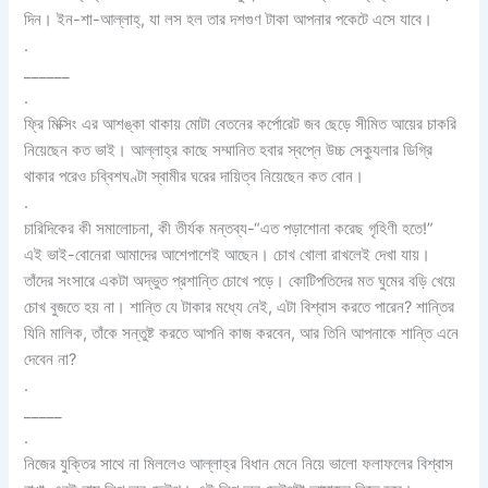
দিন। ইন-শা-আল্লাহ্‌, যা লস হল তার দশগুণ টাকা আপনার পকেটে এসে যাবে।
.
______
.
ফ্রি মিক্সিং এর আশঙ্কা থাকায় মোটা বেতনের কর্পোরেট জব ছেড়ে সীমিত আয়ের চাকরি
নিয়েছেন কত ভাই। আল্লাহ্‌র কাছে সম্মানিত হবার স্বপ্নে উচ্চ সেক্যুলার ডিগ্রি
থাকার পরেও চব্বিশঘণ্টা স্বামীর ঘরের দায়িত্ব নিয়েছেন কত বোন।
.
চারিদিকের কী সমালোচনা, কী তীর্যক মন্তব্য-“এত পড়াশোনা করেছ গৃহিণী হতে!”
এই ভাই-বোনেরা আমাদের আশেপাশেই আছেন। চোখ খোলা রাখলেই দেখা যায়।
তাঁদের সংসারে একটা অদ্ভুত প্রশান্তি চোখে পড়ে। কোটিপতিদের মত ঘুমের বড়ি খেয়ে
চোখ বুজতে হয় না। শান্তি যে টাকার মধ্যে নেই, এটা বিশ্বাস করতে পারেন? শান্তির
যিনি মালিক, তাঁকে সন্তুষ্ট করতে আপনি কাজ করবেন, আর তিনি আপনাকে শান্তি এনে
দেবেন না?
.
_____
.
নিজের যুক্তির সাথে না মিললেও আল্লাহ্‌র বিধান মেনে নিয়ে ভালো ফলাফলের বিশ্বাস