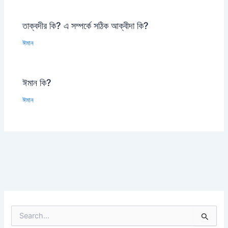
তাক্বদীর কি? এ সম্পর্কে সঠিক আক্বীদা কি?
ঈমান
ঈমান কি?
ঈমান
S
e