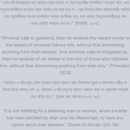
“কেউ যদি হিদায়াতের পথে আহবান করে তাহলে সে তার অনুসারীর সমপরিমাণ সাওয়াব পাবে, তবে
অনুসরণকারীদের সাওয়াব থেকে মোটেও কম করা হবে না। আর বিপথের দিকে আহবানকারী ব্যক্তি
তার অনুসারীদের পাপের সমপরিমাণ পাপের অংশীদার হবে, তবে তাদের (অনুসরণকারীদের) পাপ
থেকে মোটেই কমানো হবে না।” [তিরমিযী: ২৬৭৪]
“Whoever calls to guidance, then he receives the reward similar to
the reward of whoever follows him, without that diminishing
anything from their rewards. And whoever calls to misguidance,
then he receives of sin similar to the sins of those who followed
him, without that diminishing anything from their sins.” [Thirmidhi:
2674]
“আল্লাহ ও তাঁর রসূল কোন কাজের আদেশ করলে কোন ঈমানদার পুরুষ ও ঈমানদার নারীর সে
বিষয়ে ভিন্ন ক্ষমতা নেই যে, আল্লাহ ও তাঁর রসূলের আদেশ অমান্য করে সে প্রকাশ্য পথভ্রষ্ট
তায় পতিত হয়।” [সূরাহ আল আহযাব (৩৩): ৩৬]
“It is not befitting for a believing man or woman, when a matter
has been decided by Allah and His Messenger, to have any
option about their decision.” [Surah Al-Ahzab (33): 36]