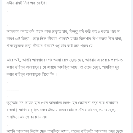
এটার নামই লিপ অফ ফেইথ।
.
______
.
অনেককে বলতে শুনি হারাম কাজ ছাড়তে চায়, কিন্তু করি করি করেও করতে পারে না।
কারণ এই চিন্তা, ছেড়ে দিলে কীভাবে থাকবে? হারাম রিলেশান স্টপ করতে গিয়ে বাধা,
গার্লফ্রেন্ডকে ছাড়া কীভাবে থাকবে? শুধু তার কথা মনে পড়বে যে!
.
আরে ভাই, আপনি আল্লাহ্‌র ওপর ভরসা রেখে ছেড়ে দেন, আপনার অন্তরকে প্রশান্ত
করার দায়িত্ব আল্লাহ্‌র। যে হারামে আসক্তি আছে, তা ছেড়ে দেখুন, আসক্তি দূর
করার দায়িত্ব আল্লাহ্‌কে নিতে দিন।
.
______
.
জুমু’আর দিন আযান হয়ে গেলে আল্লাহ্‌র নির্দেশ হল বেচাকেনা বন্ধ করে মাসজিদে
যাওয়া। আপনার যুক্তি বলবে ঐসময় কজন কোর কাস্টমার আসেন, তাদের ছেড়ে
মাসজিদে আসলে ব্যবসায় লস।
.
আপনি আল্লাহ্‌র নির্দেশ মেনে মাসজিদে আসুন, লাভের দায়িত্বটা আল্লাহ্‌র ওপর ছেড়ে