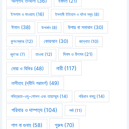
আল্লাহ তাআলা
(36)
ইবাদত
(21)
ইসলাম ও দাওয়াহ
(16)
ইসলামী ইতিহাস ও ঘটনা সমূহ
(8)
ঈমান
(38)
উপায় বা সমাধান
(30)
উপার্জন
(8)
কোরআন
(30)
কুসংস্কার
(12)
জান্নাত
(10)
দিবস ও উৎসব
(21)
জুম'আ
(7)
তাওবা
(12)
নারী
(117)
দোয়া ও যিকির
(48)
নাসীহাহ (দ্বীনি পরামর্শ)
(49)
পবিত্রতা-ওযু-গোসল এবং তায়াম্মুম
(14)
পরিধান বস্তু
(14)
পরিবার ও দাম্পত্য
(104)
পর্দা
(11)
পাপ বা গুনাহ
(58)
পুরুষ
(70)