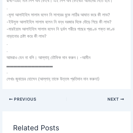
রাখা-এরই নাম লিপ অব ফেইথ। এই লিপ অব ফেইথটা আমাদের নিতে হবে।
.
-মূসা আলাইহিস সালাম বলেন নি সাগরের বুকে লাঠির আঘাত করে কী লাভ?
-ইউসুফ আলাইহিস সালাম বলেন নি বন্ধ দরজার দিকে দৌড়ে গিয়ে কী লাভ?
-মারইয়াম আলাইহিস সালাম বলেন নি দুর্বল শরীরে গাছের প্রচণ্ড শক্ত কাণ্ড
নাড়ানোর চেষ্টা করে কী লাভ?
.
.
আমরাও যেন না বলি। আল্লাহ্‌ তৌফিক দান করুন। -আমীন
▂▂▂▂▂▂▂▂▂▂▂▂▂
.
লেখাঃ জুবায়ের হোসেন (আল্লাহ্‌ তাকে উত্তম প্রতিদান দান করুন!)
PREVIOUS
NEXT
Related Posts