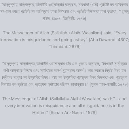
“রাসূলুল্লাহ সাল্লাল্লাহু আলাইহি ওয়াসাল্লাম বলেছেন, সাবধান! (ধর্মে) প্রতিটি নব আবিষ্কার
সম্পর্কে! কারণ প্রতিটি নব আবিষ্কার হলো বিদ‘আত এবং প্রতিটি বিদ‘আত হলো ভ্রষ্টতা।” [আবূ
দাউদ: ৪৬০৭; তিরমিজী: ২৬৭৬]
The Messenger of Allah (Sallallahu Alaihi Wasallam) said: “Every
innovation is misguidance and going astray” [Abu Dawood: 4607;
Thirmidhi: 2676]
“রাসূলুল্লাহ সাল্লাল্লাহু আলাইহি ওয়াসাল্লাম তাঁর এক খুতবায় বলেছেন, “নিশ্চয়ই সর্বোত্তম
বাণী আল্লাহ্‌র কিতাব এবং সর্বোত্তম আদর্শ মুহাম্মদের আদর্শ। আর সবচেয়ে নিকৃষ্ট বিষয় হল
(দ্বীনের মধ্যে) নব উদ্ভাবিত বিষয়। আর নব উদ্ভাবিত প্রত্যেক বিষয় বিদআত এবং প্রত্যেক
বিদআত হল ভ্রষ্টতা এবং প্রত্যেক ভ্রষ্টতার পরিণাম জাহান্নাম।” [সুনান আন-নাসায়ী: ১৫৭৮]
The Messenger of Allah (Sallallahu Alaihi Wasallam) said: “… and
every innovation is misguidance and all misguidance is in the
Hellfire.” [Sunan An-Nasa’i: 1578]