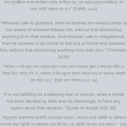
তার অনুসারীদের পাপের সমপরিমাণ পাপের অংশীদার হবে, তবে তাদের (অনুসরণকারীদের) পাপ
থেকে মোটেই কমানো হবে না।” [তিরমিযী: ২৬৭৪]
“Whoever calls to guidance, then he receives the reward similar to
the reward of whoever follows him, without that diminishing
anything from their rewards. And whoever calls to misguidance,
then he receives of sin similar to the sins of those who followed
him, without that diminishing anything from their sins.” [Thirmidhi:
2674]
“আল্লাহ ও তাঁর রসূল কোন কাজের আদেশ করলে কোন ঈমানদার পুরুষ ও ঈমানদার নারীর সে
বিষয়ে ভিন্ন ক্ষমতা নেই যে, আল্লাহ ও তাঁর রসূলের আদেশ অমান্য করে সে প্রকাশ্য পথভ্রষ্ট
তায় পতিত হয়।” [সূরাহ আল আহযাব (৩৩): ৩৬]
“It is not befitting for a believing man or woman, when a matter
has been decided by Allah and His Messenger, to have any
option about their decision.” [Surah Al-Ahzab (33): 36]
“রাসূলুল্লাহ সাল্লাল্লাহু আলাইহি ওয়াসাল্লাম বলেছেন, সাবধান! (ধর্মে) প্রতিটি নব আবিষ্কার
সম্পর্কে! কারণ প্রতিটি নব আবিষ্কার হলো বিদ‘আত এবং প্রতিটি বিদ‘আত হলো ভ্রষ্টতা।” [আবূ