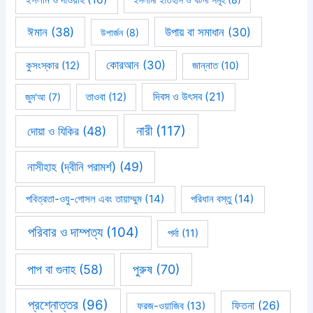
ঈমান
(38)
উপায় বা সমাধান
(30)
উপার্জন
(8)
কোরআন
(30)
কুসংস্কার
(12)
জান্নাত
(10)
দিবস ও উৎসব
(21)
জুম'আ
(7)
তাওবা
(12)
নারী
(117)
দোয়া ও যিকির
(48)
নাসীহাহ (দ্বীনি পরামর্শ)
(49)
পবিত্রতা-ওযু-গোসল এবং তায়াম্মুম
(14)
পরিধান বস্তু
(14)
পরিবার ও দাম্পত্য
(104)
পর্দা
(11)
পাপ বা গুনাহ
(58)
পুরুষ
(70)
প্রশ্নোত্তর
(96)
ফিতনা
(26)
ফরজ-ওয়াজিব
(13)