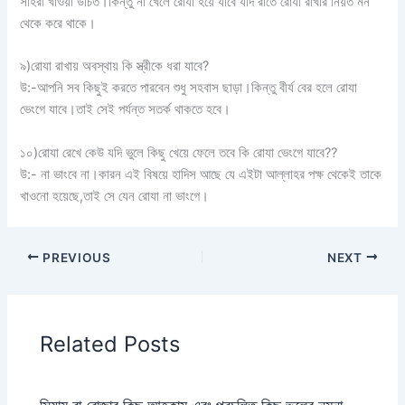
সাহরী খাওয়া উচিত।কিন্তু না খেলে রোযা হয়ে যাবে যদি রাতে রোযা রাখার নিয়ত মন
থেকে করে থাকে।
৯)রোযা রাখায় অবস্থায় কি স্ত্রীকে ধরা যাবে?
উ:-আপনি সব কিছুই করতে পারবেন শুধু সহবাস ছাড়া।কিন্তু বীর্য বের হলে রোযা
ভেংগে যাবে।তাই সেই পর্যন্ত সতর্ক থাকতে হবে।
১০)রোযা রেখে কেউ যদি ভুলে কিছু খেয়ে ফেলে তবে কি রোযা ভেংগে যাবে??
উ:- না ভাংবে না।কারন এই বিষয়ে হাদিস আছে যে এইটা আল্লাহর পক্ষ থেকেই তাকে
খাওনো হয়েছে,তাই সে যেন রোযা না ভাংগে।
PREVIOUS
NEXT
Related Posts