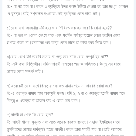
উ:- না নষ্ট হবে না।কারন ৩ ব্যক্তির উপর কলম উঠিয়ে নেওয়া হয়,তার মধ্যে একজন
যে ঘুমন্ত।তাই সপ্নদোষ হওয়াতে সেই ব্যক্তির কোন হাত নেই।
৫)রোযা রাখা অবস্থায় যদি হায়েজ বা পিরিয়ড শুরু হয় তবে কি রোযা হবে??
উ:- না হবে না।রোযা ভেংগে যাবে এবং যতদিন পর্যন্ত হায়েজ চলবে ততদিন রোযা
রাখতে পারবে না।রমযানের পরে অন্য কোন মাসে তা কাযা করে নিতে হবে।
৬)রোযা রেখে যদি তারাবি নামায না পড়ে তবে নাকি রোযা সম্পুর্ন হয় না??
উ:-এই কথা ভিত্তিহীন।যদিও তারাবী নামাযের অনেক ফজিলত।কিন্তু এর সাথে
রোযার কোন সম্পর্ক নাই।
৭)অনেকেই রোযা রাখে কিন্তু ৫ ওয়াক্ত নামায পড়ে না,তার কি রোযা হবে?
উ:-৫ ওয়াক্ত নামায পড়া অবশ্যই ফরজ।যদি ১, ২ বা ৩ ওয়াক্ত হলেই নামায পড়ে
কিন্তু ৫ ওয়াক্ত না তাহলে তার এ রোযা হয়ে যাবে।
৮)সাহরী না খেলে কি রোযা হবে?
উ:-সাহরী খাওয়া সুন্নত এবং এতে অনেক বরকত রয়েছে।এছাড়া ইহুদীদের সাথে
মুসলিমদের রোযার পার্থক্যই হচ্ছে সাহরী।কারন তারা সাহরী খায় না।তাই আমাদের