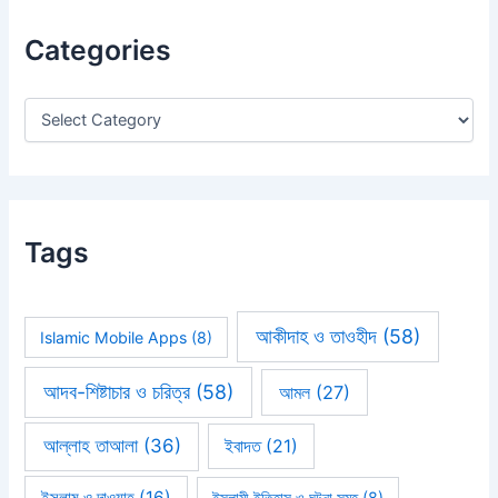
c
h
Categories
f
o
r
:
Tags
আকীদাহ ও তাওহীদ
(58)
Islamic Mobile Apps
(8)
আদব-শিষ্টাচার ও চরিত্র
(58)
আমল
(27)
আল্লাহ তাআলা
(36)
ইবাদত
(21)
ইসলাম ও দাওয়াহ
(16)
ইসলামী ইতিহাস ও ঘটনা সমূহ
(8)