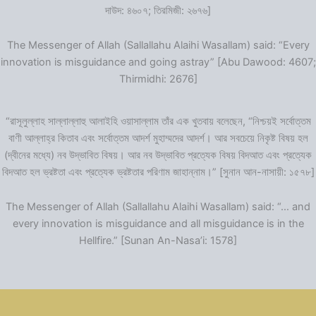
দাউদ: ৪৬০৭; তিরমিজী: ২৬৭৬]
The Messenger of Allah (Sallallahu Alaihi Wasallam) said: “Every
innovation is misguidance and going astray” [Abu Dawood: 4607;
Thirmidhi: 2676]
“রাসূলুল্লাহ সাল্লাল্লাহু আলাইহি ওয়াসাল্লাম তাঁর এক খুতবায় বলেছেন, “নিশ্চয়ই সর্বোত্তম
বাণী আল্লাহ্‌র কিতাব এবং সর্বোত্তম আদর্শ মুহাম্মদের আদর্শ। আর সবচেয়ে নিকৃষ্ট বিষয় হল
(দ্বীনের মধ্যে) নব উদ্ভাবিত বিষয়। আর নব উদ্ভাবিত প্রত্যেক বিষয় বিদআত এবং প্রত্যেক
বিদআত হল ভ্রষ্টতা এবং প্রত্যেক ভ্রষ্টতার পরিণাম জাহান্নাম।” [সুনান আন-নাসায়ী: ১৫৭৮]
The Messenger of Allah (Sallallahu Alaihi Wasallam) said: “… and
every innovation is misguidance and all misguidance is in the
Hellfire.” [Sunan An-Nasa’i: 1578]