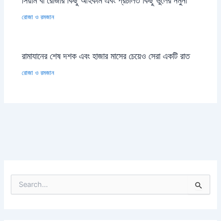
সিয়াম বা রোজার কিছু আহকাম এবং প্রচলিত কিছু ভুলের নমুনা
রোজা ও রমজান
রামাযানের শেষ দশক এবং হাজার মাসের চেয়েও সেরা একটি রাত
রোজা ও রমজান
S
e
a
r