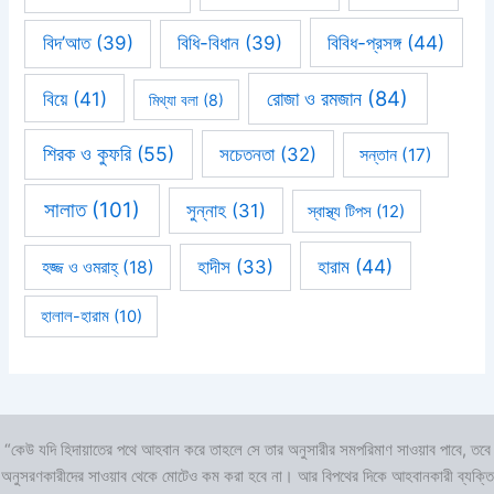
বিবিধ-প্রসঙ্গ
(44)
বিদ’আত
(39)
বিধি-বিধান
(39)
রোজা ও রমজান
(84)
বিয়ে
(41)
মিথ্যা বলা
(8)
শিরক ও কুফরি
(55)
সচেতনতা
(32)
সন্তান
(17)
সালাত
(101)
সুন্নাহ
(31)
স্বাস্থ্য টিপস
(12)
হারাম
(44)
হাদীস
(33)
হজ্জ ও ওমরাহ্‌
(18)
হালাল-হারাম
(10)
“কেউ যদি হিদায়াতের পথে আহবান করে তাহলে সে তার অনুসারীর সমপরিমাণ সাওয়াব পাবে, তবে
অনুসরণকারীদের সাওয়াব থেকে মোটেও কম করা হবে না। আর বিপথের দিকে আহবানকারী ব্যক্তি