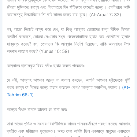
পবিত্র খাদ্রবস্তুসমূহকে কে হারাম করেছে
?
আপনি বলুনঃ এসব নেয়ামত আসলে পার্থিব
জীবনে মুমিনদের জন্যে এবং কিয়ামতের দিন খাঁটিভাবে তাদেরই জন্যে। এমনিভাবে আমি
আয়াতসমূহ বিস্তারিত বর্ণনা করি তাদের জন্যে যারা বুঝে।
(Al-Araaf 7: 32)
বল
,
আচ্ছা নিজেই লক্ষ্য করে দেখ
,
যা কিছু আল্লাহ তোমাদের জন্য
রিযিক
হিসাবে
অবতীর্ণ করেছেন
,
তোমরা সেগুলোর মধ্য থেকে
কোনটাকে হারাম আর কোনটাকে হালাল
সাব্যস্ত করেছ
?
বল
,
তোমাদের কি আল্লাহ নির্দেশ
দিয়েছেন
,
নাকি আল্লাহর উপর
অপবাদ আরোপ করছ
? (Yunus 10: 59)
আল্লাহর হালালকৃত বিষয় নবীও হারাম করতে পারেননাঃ
হে
নবী
,
আল্লাহ আপনার জন্যে যা হালাল করছেন
,
আপনি
আপনার স্ত্রীদেরকে খুশী
করার জন্যে তা নিজের জন্যে হারাম করেছেন কেন
?
আল্লাহ
ক্ষমাশীল
,
দয়াময়।
(At-
Tahrim
66: 1)
অন্যের বিধান মানলে তাকেই রব মানা হবেঃ
তারা তাদের পন্ডিত ও সংসার
–
বিরাগীদিগকে তাদের পালনকর্তারূপে গ্রহণ করেছে আল্লাহ
ব্যতীত এবং মরিয়মের পুত্রকেও। অথচ তারা আদিষ্ট ছিল একমাত্র মাবুদের এবাদতের