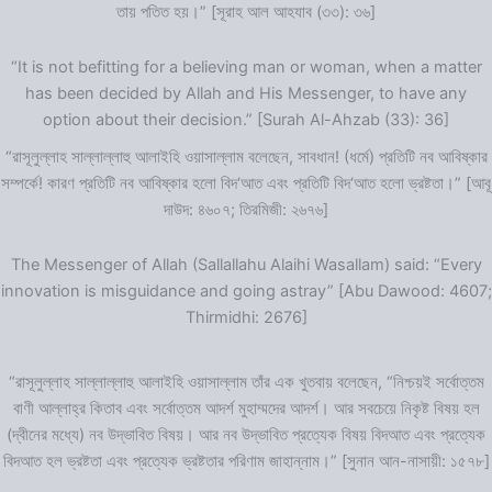
তায় পতিত হয়।” [সূরাহ আল আহযাব (৩৩): ৩৬]
“It is not befitting for a believing man or woman, when a matter
has been decided by Allah and His Messenger, to have any
option about their decision.” [Surah Al-Ahzab (33): 36]
“রাসূলুল্লাহ সাল্লাল্লাহু আলাইহি ওয়াসাল্লাম বলেছেন, সাবধান! (ধর্মে) প্রতিটি নব আবিষ্কার
সম্পর্কে! কারণ প্রতিটি নব আবিষ্কার হলো বিদ‘আত এবং প্রতিটি বিদ‘আত হলো ভ্রষ্টতা।” [আবূ
দাউদ: ৪৬০৭; তিরমিজী: ২৬৭৬]
The Messenger of Allah (Sallallahu Alaihi Wasallam) said: “Every
innovation is misguidance and going astray” [Abu Dawood: 4607;
Thirmidhi: 2676]
“রাসূলুল্লাহ সাল্লাল্লাহু আলাইহি ওয়াসাল্লাম তাঁর এক খুতবায় বলেছেন, “নিশ্চয়ই সর্বোত্তম
বাণী আল্লাহ্‌র কিতাব এবং সর্বোত্তম আদর্শ মুহাম্মদের আদর্শ। আর সবচেয়ে নিকৃষ্ট বিষয় হল
(দ্বীনের মধ্যে) নব উদ্ভাবিত বিষয়। আর নব উদ্ভাবিত প্রত্যেক বিষয় বিদআত এবং প্রত্যেক
বিদআত হল ভ্রষ্টতা এবং প্রত্যেক ভ্রষ্টতার পরিণাম জাহান্নাম।” [সুনান আন-নাসায়ী: ১৫৭৮]