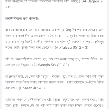
করবে
,
নিঃসন্দেহে তা অত্যন্ত
ভালভাবেই আল্লাহর জানা রয়েছে।
(Al-Baqara 2:
215)
নৈকট্যশীলদের জন্য পুরস্কারঃ
আর যে আল্লাহকে ভয় করে
,
আল্লাহ তার জন্যে নিস্কৃতির পথ করে দেবেন। এবং
তাকে তার ধারণাতীত জায়গা থেকে রিযিক দেবেন। যে ব্যক্তি আল্লাহর উপর ভরসা
করে তার জন্যে তিনিই যথেষ্ট। আল্লাহ তার কাজ পূর্ণ করবেন। আল্লাহ সবকিছুর
জন্যে একটি পরিমাণ স্থির করে রেখেছেন।
(At-Talaaq 65: 2 – 3)
যদি সে নৈকট্যশীলদের একজন হয়
;
তবে তার জন্যে আছে সুখ
,
উত্তম
রিযিক
এবং
নেয়ামতে ভরা
উদ্যান।
(Al-Waaqia 56: 88-89)
যে মন্দ কর্ম করে
,
সে কেবল তার অনুরূপ প্রতিফল পাবে
,
আর যে
,
পুরুষ অথবা নারী মুমিন
অবস্থায় সৎকর্ম করে তারাই জান্নাতে প্রবেশ করবে। তথায় তাদেরকে বে
–
হিসাব রিযিক
দেয়া হবে।
(Ghaafir 40: 40)
তোমাদের মধ্যে যে কেউ আল্লাহ ও তাঁর রসূলের অনুগত হবে এবং সৎকর্ম করবে
,
আমি
তাকে
দুবার পুরস্কার দেব এবং তার জন্য আমি সম্মান জনক
রিযিক
প্রস্তুত রেখেছি।