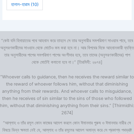
হালাল-হারাম
(10)
“কেউ যদি হিদায়াতের পথে আহবান করে তাহলে সে তার অনুসারীর সমপরিমাণ সাওয়াব পাবে, তবে
অনুসরণকারীদের সাওয়াব থেকে মোটেও কম করা হবে না। আর বিপথের দিকে আহবানকারী ব্যক্তি
তার অনুসারীদের পাপের সমপরিমাণ পাপের অংশীদার হবে, তবে তাদের (অনুসরণকারীদের) পাপ
থেকে মোটেই কমানো হবে না।” [তিরমিযী: ২৬৭৪]
“Whoever calls to guidance, then he receives the reward similar to
the reward of whoever follows him, without that diminishing
anything from their rewards. And whoever calls to misguidance,
then he receives of sin similar to the sins of those who followed
him, without that diminishing anything from their sins.” [Thirmidhi:
2674]
“আল্লাহ ও তাঁর রসূল কোন কাজের আদেশ করলে কোন ঈমানদার পুরুষ ও ঈমানদার নারীর সে
বিষয়ে ভিন্ন ক্ষমতা নেই যে, আল্লাহ ও তাঁর রসূলের আদেশ অমান্য করে সে প্রকাশ্য পথভ্রষ্ট