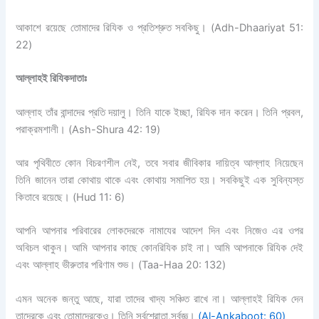
আকাশে রয়েছে তোমাদের
রিযিক
ও প্রতিশ্রুত সবকিছু।
(Adh-Dhaariyat 51:
22)
আল্লাহই রিযিকদাতাঃ
আল্লাহ তাঁর বান্দাদের প্রতি দয়ালু। তিনি যাকে ইচ্ছা
,
রিযিক
দান করেন। তিনি প্রবল
,
পরাক্রমশালী
।
(Ash-Shura 42: 19)
আর পৃথিবীতে কোন বিচরণশীল নেই
,
তবে সবার জীবিকার দায়িত্ব আল্লাহ নিয়েছেন
তিনি জানেন তারা কোথায় থাকে এবং কোথায় সমাপিত হয়। সবকিছুই এক সুবিন্যস্ত
কিতাবে রয়েছে।
(Hud 11: 6)
আপনি আপনার পরিবারের লোকদেরকে নামাযের আদেশ দিন এবং নিজেও এর ওপর
অবিচল থাকুন। আমি
আপনার কাছে কোন
রিযিক
চাই না। আমি আপনাকে
রিযিক
দেই
এবং আল্লাহ ভীরুতার পরিণাম শুভ।
(Taa-Haa 20: 132)
এমন অনেক জন্তু আছে
,
যারা তাদের খাদ্য সঞ্চিত রাখে না। আল্লাহই
রিযিক
দেন
তাদেরকে এবং তোমাদেরকেও। তিনি সর্বশ্রোতা
,
সর্বজ্ঞ।
(Al-Ankaboot: 60)