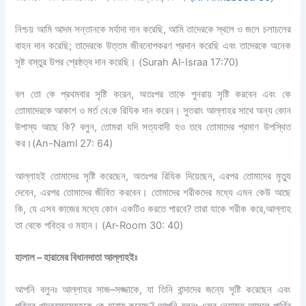
নিশ্চয় আমি আদম সন্তানকে মর্যাদা দান করেছি
,
আমি তাদেরকে স্থলে ও জলে চলাচলের
বাহন দান করেছি
;
তাদেরকে উত্তম জীবনোপকরণ প্রদান করেছি এবং তাদেরকে অনেক
সৃষ্ট বস্তুর উপর শ্রেষ্ঠত্ব দান করেছি।
(Surah Al-Israa 17:70)
বল তো কে প্রথমবার সৃষ্টি করেন
,
অতঃপর তাকে পুনরায় সৃষ্টি করবেন এবং কে
তোমাদেরকে
আকাশ ও মর্ত
থে
কে
রিযিক
দান করেন। সুতরাং আল্লাহর
সাথে অন্য কোন
উপাস্য আছে কি
?
বলুন
,
তোমরা যদি সত্যবাদী হও তবে তোমাদের প্রমাণ
উপস্থিত
কর।
(An-Naml 27: 64)
আল্লাহই তোমাদের সৃষ্টি করেছেন
,
অতঃপর
রিযিক
দিয়েছেন
,
এরপর তোমাদের মৃত্যু
দেবেন
,
এরপর তোমাদের জীবিত করবেন। তোমাদের শরীকদের
মধ্যে এমন কেউ আছে
কি
,
যে এসব কাজের মধ্যে কোন একটিও করতে পারবে
?
তারা যাকে শরীক
করে
,
আল্লাহ
তা থেকে পবিত্র ও মহান।
(Ar-Room 30: 40)
হালাল – হারামের বিধানদাতা আল্লাহইঃ
আপনি বলুনঃ আল্লাহর সাজ
–
সজ্জাকে
,
যা তিনি বান্দাদের জন্যে সৃষ্টি করেছেন এবং