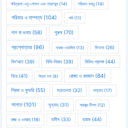
পবিত্রতা-ওযু-গোসল এবং তায়াম্মুম
(14)
পরিধান বস্তু
(14)
পরিবার ও দাম্পত্য
(104)
পর্দা
(11)
পাপ বা গুনাহ
(58)
পুরুষ
(70)
প্রশ্নোত্তর
(96)
ফিতনা
(26)
ফরজ-ওয়াজিব
(13)
বিবিধ-প্রসঙ্গ
(44)
বিদ’আত
(39)
বিধি-বিধান
(39)
রোজা ও রমজান
(84)
বিয়ে
(41)
মিথ্যা বলা
(8)
শিরক ও কুফরি
(55)
সচেতনতা
(32)
সন্তান
(17)
সালাত
(101)
সুন্নাহ
(31)
স্বাস্থ্য টিপস
(12)
হারাম
(44)
হাদীস
(33)
হজ্জ ও ওমরাহ্‌
(18)