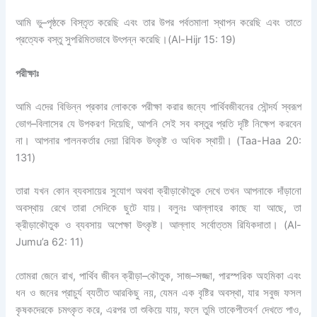
আমি ভু
–
পৃষ্ঠকে বিস্তৃত করেছি এবং তার উপর পর্বতমালা স্থাপন করেছি এবং তাতে
প্রত্যেক বস্তু সুপরিমিতভাবে উৎপন্ন করেছি।
(Al-Hijr 15: 19)
পরীক্ষাঃ
আমি এদের বিভিন্ন প্রকার লোককে পরীক্ষা করার জন্যে পার্থিবজীবনের সৌন্দর্য স্বরূপ
ভোগ
–
বিলাসের যে উপকরণ দিয়েছি
,
আপনি সেই সব বস্তুর প্রতি দৃষ্টি নিক্ষেপ করবেন
না।
আপনার পালনকর্তার দেয়া
রিযিক
উৎকৃষ্ট ও অধিক স্থায়ী।
(Taa-Haa 20:
131)
তারা যখন কোন ব্যবসায়ের সুযোগ অথবা ক্রীড়াকৌতুক দেখে তখন আপনাকে দাঁড়ানো
অবস্থায় রেখে তারা সেদিকে ছুটে যায়। বলুনঃ আল্লাহর কাছে যা আছে
,
তা
ক্রীড়াকৌতুক ও
ব্যবসায় অপেক্ষা উৎকৃষ্ট। আল্লাহ সর্বোত্তম
রিযিকদাতা।
(Al-
Jumu’a 62: 11)
তোমরা
জেনে
রাখ
,
পার্থিব
জীবন
ক্রীড়া
–
কৌতুক
,
সাজ
–
সজ্জা
,
পারস্পরিক
অহমিকা
এবং
ধন
ও
জনের
প্রাচুর্য
ব্যতীত
আর
কিছু
নয়
,
যেমন
এক
বৃষ্টির
অবস্থা
,
যার
সবুজ
ফসল
কৃষকদেরকে
চমৎকৃত
করে
,
এরপর
তা
শুকিয়ে
যায়
,
ফলে
তুমি
তাকে
পীতবর্ণ
দেখতে
পাও
,