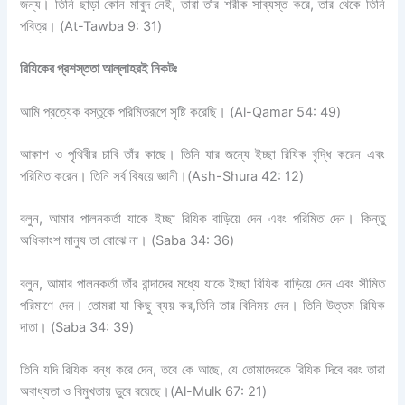
জন্য। তিনি ছাড়া কোন মাবুদ নেই
,
তারা তাঁর শরীক সাব্যস্ত করে
,
তার থেকে তিনি
পবিত্র।
(At-Tawba 9: 31)
রিযিকের প্রশস্ততা আল্লাহরই নিকটঃ
আমি প্রত্যেক বস্তুকে পরিমিতরূপে সৃষ্টি করেছি।
(Al-Qamar 54: 49)
আকাশ ও পৃথিবীর চাবি তাঁর কাছে। তিনি যার জন্যে ইচ্ছা
রিযিক
বৃদ্ধি করেন এবং
পরিমিত করেন। তিনি সর্ব বিষয়ে
জ্ঞানী।
(Ash-Shura 42: 12)
বলুন
,
আমার পালনকর্তা যাকে ইচ্ছা রিযিক বাড়িয়ে দেন এবং পরিমিত দেন। কিন্তু
অধিকাংশ মানুষ তা বোঝে না।
(Saba 34: 36)
বলুন
,
আমার পালনকর্তা তাঁর বান্দাদের মধ্যে যাকে ইচ্ছা রিযিক বাড়িয়ে দেন এবং সীমিত
পরিমাণে দেন। তোমরা যা কিছু ব্যয় কর
,
তিনি তার বিনিময় দেন। তিনি উত্তম রিযিক
দাতা।
(Saba 34: 39)
তিনি যদি
রিযিক
বন্ধ করে দেন
,
তবে কে আছে
,
যে
তোমাদেরকে
রিযিক
দিবে বরং তারা
অবাধ্যতা ও বিমুখতায়
ডুবে রয়েছে।
(Al-Mulk 67: 21)