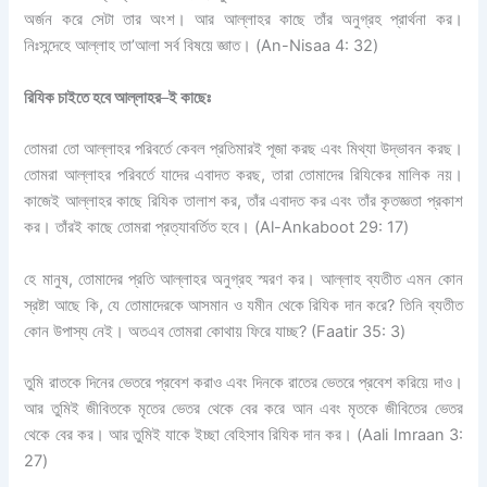
অর্জন করে সেটা তার অংশ। আর আল্লাহর কাছে তাঁর অনুগ্রহ প্রার্থনা কর।
নিঃসন্দেহে আল্লাহ তা’আলা সর্ব বিষয়ে জ্ঞাত।
(An-Nisaa 4: 32)
রিযিক চাইতে হবে আল্লাহর
–
ই কাছেঃ
তোমরা তো আল্লাহর পরিবর্তে কেবল প্রতিমারই পূজা করছ এবং মিথ্যা উদ্ভাবন করছ।
তোমরা আল্লাহর পরিবর্তে যাদের এবাদত করছ
,
তারা তোমাদের
রিযিকের
মালিক নয়।
কাজেই আল্লাহর কাছে
রিযিক
তালাশ কর
,
তাঁর এবাদত কর এবং তাঁর কৃতজ্ঞতা প্রকাশ
কর। তাঁরই কাছে তোমরা প্রত্যাবর্তিত হবে।
(Al-Ankaboot 29: 17)
হে মানুষ
,
তোমাদের প্রতি আল্লাহর অনুগ্রহ স্মরণ কর। আল্লাহ ব্যতীত এমন কোন
স্রষ্টা আছে কি
,
যে তোমাদেরকে আসমান ও যমীন থেকে
রিযিক
দান করে
?
তিনি ব্যতীত
কোন উপাস্য নেই। অতএব তোমরা
কোথায় ফিরে যাচ্ছ
? (Faatir 35: 3)
তুমি রাতকে দিনের ভেতরে প্রবেশ করাও এবং দিনকে রাতের ভেতরে প্রবেশ করিয়ে দাও।
আর
তুমিই জীবিতকে মৃতের ভেতর থেকে বের করে আন এবং মৃতকে জীবিতের ভেতর
থেকে বের কর। আর
তুমিই যাকে ইচ্ছা বেহিসাব
রিযিক
দান কর।
(Aali Imraan 3:
27)