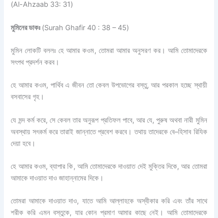
(Al-Ahzaab 33: 31)
মুমিনের ডাকঃ
(Surah Ghafir 40 : 38 – 45)
মুমিন লোকটি বললঃ হে আমার কওম
,
তোমরা আমার অনুসরণ কর। আমি তোমাদেরকে
সৎপথ প্রদর্শন করব।
হে আমার কওম
,
পার্থিব এ জীবন তো কেবল উপভোগের বস্তু
,
আর পরকাল হচ্ছে স্থায়ী
বসবাসের গৃহ।
যে মন্দ কর্ম করে
,
সে কেবল তার অনুরূপ প্রতিফল পাবে
,
আর যে
,
পুরুষ অথবা নারী মুমিন
অবস্থায় সৎকর্ম করে তারাই জান্নাতে প্রবেশ করবে। তথায় তাদেরকে বে
–
হিসাব রিযিক
দেয়া হবে।
হে আমার কওম
,
ব্যাপার কি
,
আমি তোমাদেরকে দাওয়াত দেই মুক্তির দিকে
,
আর তোমরা
আমাকে দাওয়াত দাও জাহান্নামের দিকে।
তোমরা আমাকে দাওয়াত দাও
,
যাতে আমি আল্লাহকে অস্বীকার করি এবং তাঁর সাথে
শরীক করি এমন বস্তুকে
,
যার কোন প্রমাণ আমার কাছে নেই। আমি তোমাদেরকে