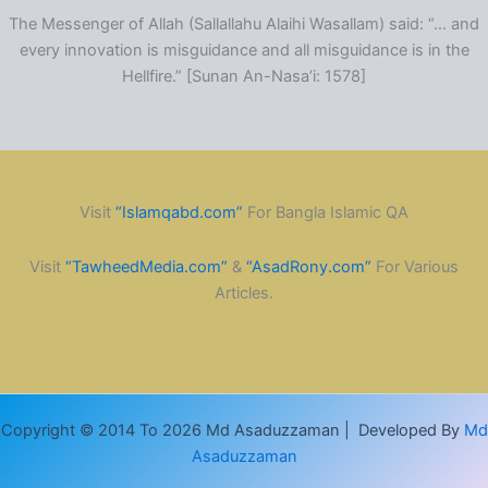
The Messenger of Allah (Sallallahu Alaihi Wasallam) said: “… and
every innovation is misguidance and all misguidance is in the
Hellfire.” [Sunan An-Nasa’i: 1578]
Visit
“Islamqabd.com”
For Bangla Islamic QA
Visit
“TawheedMedia.com”
&
“AsadRony.com”
For Various
Articles.
Copyright © 2014 To 2026 Md Asaduzzaman | Developed By
Md
Asaduzzaman