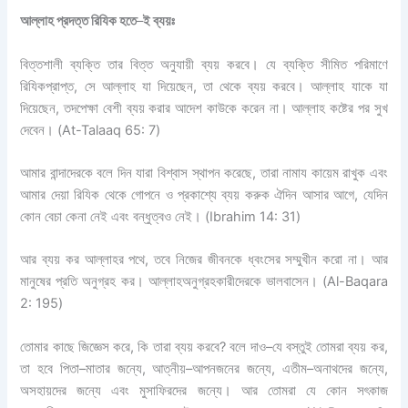
আল্লাহ প্রদত্ত রিযিক হতে
–
ই ব্যয়ঃ
বিত্তশালী ব্যক্তি তার বিত্ত অনুযায়ী ব্যয় করবে। যে ব্যক্তি সীমিত পরিমাণে
রিযিকপ্রাপ্ত
,
সে আল্লাহ যা দিয়েছেন
,
তা থেকে ব্যয় করবে।
আল্লাহ যাকে যা
দিয়েছেন
,
তদপেক্ষা বেশী ব্যয় করার আদেশ কাউকে করেন না। আল্লাহ
কষ্টের পর সুখ
দেবেন।
(At-Talaaq 65: 7)
আমার বান্দাদেরকে বলে দিন যারা বিশ্বাস স্থাপন করেছে
,
তারা নামায কায়েম রাখুক এবং
আমার দেয়া
রিযিক
থেকে গোপনে ও প্রকাশ্যে ব্যয় করুক
ঐদিন আসার আগে
,
যেদিন
কোন বেচা কেনা নেই এবং বন্ধুত্বও নেই।
(Ibrahim 14: 31)
আর ব্যয় কর আল্লাহর পথে
,
তবে নিজের জীবনকে ধ্বংসের সম্মুখীন করো না। আর
মানুষের
প্রতি
অনুগ্রহ
কর। আল্লাহ
অনুগ্রহকারীদেরকে
ভালবাসেন।
(Al-Baqara
2: 195)
তোমার কাছে
জিজ্ঞেস
করে
,
কি তারা ব্যয় করবে
?
বলে দাও
–
যে বস্তুই তোমরা ব্যয় কর
,
তা হবে পিতা
–
মাতার জন্যে
,
আত্নীয়
–
আপনজনের জন্যে
,
এতীম
–
অনাথদের জন্যে
,
অসহায়দের
জন্যে এবং মুসাফিরদের জন্যে। আর তোমরা যে কোন সৎকাজ