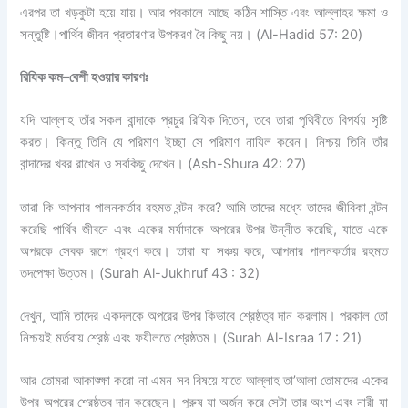
এরপর
তা
খড়কুটা
হয়ে
যায়
।
আর
পরকালে
আছে
কঠিন
শাস্তি
এবং
আল্লাহর
ক্ষমা
ও
সন্তুষ্টি
।
পার্থিব
জীবন
প্রতারণার
উপকরণ
বৈ
কিছু
নয়
।
(Al-Hadid 57: 20)
রিযিক কম
–
বেশী হওয়ার কারণঃ
যদি আল্লাহ তাঁর সকল বান্দাকে প্রচুর
রিযিক
দিতেন
,
তবে তারা পৃথিবীতে বিপর্যয় সৃষ্টি
করত। কিন্তু তিনি যে পরিমাণ ইচ্ছা সে পরিমাণ
নাযিল করেন। নিশ্চয় তিনি তাঁর
বান্দাদের খবর রাখেন ও সবকিছু দেখেন।
(Ash-Shura 42: 27)
তারা কি আপনার পালনকর্তার রহমত বন্টন করে
?
আমি তাদের মধ্যে তাদের জীবিকা বন্টন
করেছি পার্থিব জীবনে এবং একের মর্যাদাকে অপরের উপর উন্নীত করেছি
,
যাতে একে
অপরকে সেবক রূপে গ্রহণ করে। তারা যা সঞ্চয় করে
,
আপনার পালনকর্তার রহমত
তদপেক্ষা উত্তম।
(Surah Al-Jukhruf 43 : 32)
দেখুন
,
আমি তাদের একদলকে অপরের উপর কিভাবে শ্রেষ্ঠত্ব দান করলাম। পরকাল তো
নিশ্চয়ই মর্তবায় শ্রেষ্ঠ এবং ফযীলতে শ্রেষ্ঠতম।
(Surah Al-Israa 17 : 21)
আর তোমরা আকাঙ্ক্ষা করো না এমন সব বিষয়ে যাতে আল্লাহ তা’আলা তোমাদের একের
উপর অপরের শ্রেষ্ঠত্ব দান করেছেন। পুরুষ যা অর্জন করে সেটা তার অংশ এবং নারী যা