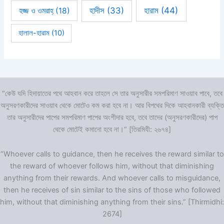
হারাম
(44)
হাদীস
(33)
হজ্জ ও ওমরাহ্‌
(18)
হালাল-হারাম
(10)
“কেউ যদি হিদায়াতের পথে আহবান করে তাহলে সে তার অনুসারীর সমপরিমাণ সাওয়াব পাবে, তবে
অনুসরণকারীদের সাওয়াব থেকে মোটেও কম করা হবে না। আর বিপথের দিকে আহবানকারী ব্যক্তি
তার অনুসারীদের পাপের সমপরিমাণ পাপের অংশীদার হবে, তবে তাদের (অনুসরণকারীদের) পাপ
থেকে মোটেই কমানো হবে না।” [তিরমিযী: ২৬৭৪]
“Whoever calls to guidance, then he receives the reward similar to
the reward of whoever follows him, without that diminishing
anything from their rewards. And whoever calls to misguidance,
then he receives of sin similar to the sins of those who followed
him, without that diminishing anything from their sins.” [Thirmidhi:
2674]