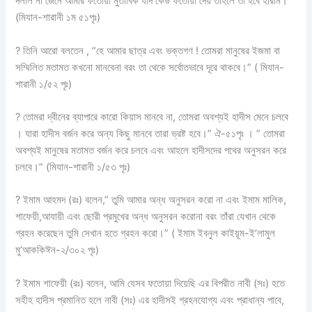
দলীল না জেনে আমার ফতোয়া মুতাবিক যদি কেউ ফতোয়া দেয় তাহলে তা হবে হারাম।”
(মিযান-শারানী ১ম ৫১পৃঃ)
? তিনি আরো বলতেন , “হে আমার ছাত্র এবং ভক্তগণ ! তোমরা মানুষের ইজমা বা
সম্মিলিত মতামত কখনো মানবেনা বরং তা থেকে সর্বোতভাবে দূরে থাকবে।” ( মিযান-
শারানী ১/৫২ পৃঃ)
? তোমরা দ্বীনের ব্যাপারে কারো কিয়াস মানবে না, তোমরা অবশ্যই হাদীস মেনে চলবে
। যারা হাদীস বর্জন করে অন্য কিছু মানবে তারা ভ্রষ্ট হবে।” ঐ-৫১পৃঃ । ” তোমরা
অবশ্যই মানুষের মতামত বর্জন করে চলবে এবং আহলে হাদীসদের পথের অনুসরন করে
চলবে।” (মিযান-শারানী ১/৫৩ পৃঃ)
? ইমাম আহমদ (রঃ) বলেন,” তুমি আমার অন্ধ অনুসরন করো না এবং ইমাম মালিক,
শাফেয়ী,আযায়ী এবং ছোরী প্রমুখের অন্ধ অনুসরন করোনা বরং তাঁরা যেখান থেকে
গ্রহন করেছেন তুমি সেখান হতে গ্রহন করো।” ( ইমাম ইবনুল কাইয়ূম-ই’লামুল
মু’আককিঈন-২/৩০২ পৃঃ)
? ইমাম শাফেয়ী (রঃ) বলেন, আমি যেসব ফতোয়া দিয়েছি এর বিপরীত নাবী (সঃ) হতে
সহীহ হাদীস প্রমানিত হলে নাবী (সঃ) এর হাদীসই গ্রহনযোগ্য এবং প্রাধান্য পাবে,