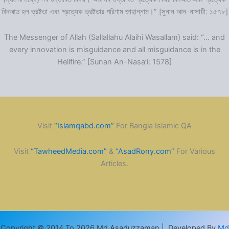
বিদআত হল ভ্রষ্টতা এবং প্রত্যেক ভ্রষ্টতার পরিণাম জাহান্নাম।” [সুনান আন-নাসায়ী: ১৫৭৮]
The Messenger of Allah (Sallallahu Alaihi Wasallam) said: “… and
every innovation is misguidance and all misguidance is in the
Hellfire.” [Sunan An-Nasa’i: 1578]
Visit
“Islamqabd.com”
For Bangla Islamic QA
Visit
“TawheedMedia.com”
&
“AsadRony.com”
For Various
Articles.
Copyright © 2014 To 2026 Md Asaduzzaman | Developed By
Md