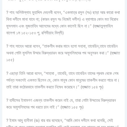
? শাহ অলিউল্লাহ মুহাদ্দিস দেহলবী বলেন, “একমাত্র রসুল (সঃ) ছাড়া আর কারো কথা
বিনা দলীলে মানা যাবে না; (কারন রসুল সঃ নিজেই দলীল) এ ব্যাপারে কোন মত বিরোধ
মুসলমান এবং মুজতাহিদ আলেমের মধ্যে কোন কালেই ছিল না।” (হুজ্জাতুল্লাহিল
বালেগা ১ম ১৫২-১৫৩ পৃ, রশিদীয়াহ দিল্লী)
? শাহ সাহেব আরো বলেন, “তাকলীদ করার মানে হলো সহাবা, তাবেয়িন,তাবে তাবেয়িন
অথবা গোটা মুসলিম উম্মার বিরুদ্ধচারন করে অমুসলিমদের পথ অনুসরন করা।” (হুজ্জাত
১৫৫)
? এছাড়া তিনি আরো বলেন, “সাহাবা , তাবেয়ি, তাবে তাবেয়িন তাদের প্রথম থেকে শেষ
পর্যন্ত সকলেই একমত ছিলেন যে, কোন মানুষ কোন মানুষের তাকলীদ করতে পারে না।
তাই তারা কঠোরভাবে তাকলীদ করতে নিষেধ করেছেন।” (হুজ্জাত ১৫৪ পৃঃ)
? হাদীসের ইমামগণ এজন্য তাকলীদ করেন নাই যে, তারা গোটা উম্মতের বিরুদ্ধচারন
করে অমুসলিমদের পথ ধরতে চান নাই।” (হুজ্জাত ১৫৫ পৃঃ)
? ইমাম আবু হানীফা (রঃ) বার বার বলেছেন, “আমি কোন দলীলে কথা বলেছি, সেই