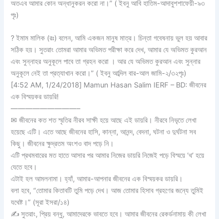
অতএব আমার কোন অন্ধানুকরন করো না।” ( ইবনু আবি হাতিম-আদাবুশশাফেয়ী-৯৩
পৃঃ)
? ইমাম মালিক (রঃ) বলেন, আমি একজন মানুষ মাত্র। চিন্তা গবেষনায় ভুল হয় আবার
সঠিক হয়। সুতরাং তোমরা আমার অভিমত পরীক্ষা করে দেখ, আমার যে অভিমত কুরআন
এবং সুন্নাহর অনুকূলে পাবে তা গ্রহন করো । আর যে অভিমত কুরআন এবং সুন্নার
অনুকূলে নেই তা প্রত্যাখান করো।” ( ইবনু আব্দিল বার-আল জামি-২/৩২পৃঃ)
[4:52 AM, 1/24/2018] Mamun Hasan Salim IERF – BD: জীবনের
এক বিস্ময়কর ডায়রি!
—————————–
✉ জীবনের কত শত স্মৃতির নীরব সাক্ষী হয়ে আছে এই ডায়রি। নীরবে নিভৃতে লেখা
হয়েছে এটি। এতে আছে জীবনের হাসি, কান্না, আনন্দ, বেদনা, ঘটনা ও দুর্ঘটনা সব
কিছু। জীবনের ক্ষুদ্রতম অংশও বাদ পড়ে নি।
এটি প্রথমবারের মত হাতে আসার পর আমার নিজের ডায়রি নিজেই পড়ে বিস্ময়ে ’থ’ হয়ে
যেতে হবে।
এটাই হল আমলনামা। হ্যাঁ, আমার-আপনার জীবনের এক বিস্ময়কর ডায়রি।
বলা হবে, “তোমার কিতাবটি তুমি পড়ে দেখ। আজ তোমার হিসাব গ্রহণের জন্যে তুমিই
যথেষ্ট।” (সূরা ইসরা/১৪)
✍ সুতরাং, প্রিয় বন্ধু, আমাদেরকে ভাবতে হবে। আমার জীবনের রেকর্ডনামায় কী লেখা