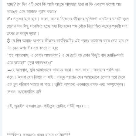
হচ্ছে? সে দিন এটি দেখে কি আমি আনন্দে আত্মহারা হবো না কি একরাশ হতাশা আর
আতঙ্ক এসে আমাকে গ্রাস করবে?
✍ সচেতন হতে হবে। কারণ, আমরা নিজেদের জীবনের স্মৃতিকথা ও ঘটনার ঘনঘটা ভুলে
গেলেও সব কিছু সংরক্ষিত হচ্ছে মহা বিচারকের পক্ষ থেকে নিয়োজিত অতন্দ্র প্রহরী সদা
তৎপর লেখকবৃন্দ দ্বারা।
⌚ যে দিন আমার-আপনার জীবনের কার্যবিবরণীর এই গ্রন্থ আমাদের হাতে দেয়া হবে সে
দিন যেন অপরাধীর মত বলতে না হয়:
“হায় আফসোস, এ কেমন আমলনামা? এ যে ছোট বড় কোন কিছুই বাদ দেয়নি-সবই
এতে রয়েছে!” (সূরা কাহফ/৪৯)”
☁হে আল্লাহ, তুমি আমাদেরকে সাহায্য করো। ক্ষমা করো। আমাদের প্রতি দয়া
করো। আমরা যেন বিপথে না যাই। মরদূদ শয়তান যেন আমাদেরকে তোমার পথে থেকে
এক চুল পরিমাণ সরাতে না পারে। তুমিই আমাদের একমাত্র রক্ষক এবং আশ্রয়স্থল।
লেখক: আব্দুল্লাহিল হাদী
দাঈ, জুবাইল দাওয়াহ এন্ড গাইডেন্স সেন্টার, সউদী আরব।।
***বিশেষ কৃতজ্ঞতাঃ মামুন হাসান সেলিম***