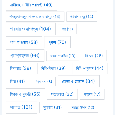
নাসীহাহ (দ্বীনি পরামর্শ)
(49)
পবিত্রতা-ওযু-গোসল এবং তায়াম্মুম
(14)
পরিধান বস্তু
(14)
পরিবার ও দাম্পত্য
(104)
পর্দা
(11)
পাপ বা গুনাহ
(58)
পুরুষ
(70)
প্রশ্নোত্তর
(96)
ফিতনা
(26)
ফরজ-ওয়াজিব
(13)
বিবিধ-প্রসঙ্গ
(44)
বিদ’আত
(39)
বিধি-বিধান
(39)
রোজা ও রমজান
(84)
বিয়ে
(41)
মিথ্যা বলা
(8)
শিরক ও কুফরি
(55)
সচেতনতা
(32)
সন্তান
(17)
সালাত
(101)
সুন্নাহ
(31)
স্বাস্থ্য টিপস
(12)