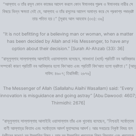
“আল্লাহ ও তাঁর রসূল কোন কাজের আদেশ করলে কোন ঈমানদার পুরুষ ও ঈমানদার নারীর সে
বিষয়ে ভিন্ন ক্ষমতা নেই যে, আল্লাহ ও তাঁর রসূলের আদেশ অমান্য করে সে প্রকাশ্য পথভ্রষ্ট
তায় পতিত হয়।” [সূরাহ আল আহযাব (৩৩): ৩৬]
“It is not befitting for a believing man or woman, when a matter
has been decided by Allah and His Messenger, to have any
option about their decision.” [Surah Al-Ahzab (33): 36]
“রাসূলুল্লাহ সাল্লাল্লাহু আলাইহি ওয়াসাল্লাম বলেছেন, সাবধান! (ধর্মে) প্রতিটি নব আবিষ্কার
সম্পর্কে! কারণ প্রতিটি নব আবিষ্কার হলো বিদ‘আত এবং প্রতিটি বিদ‘আত হলো ভ্রষ্টতা।” [আবূ
দাউদ: ৪৬০৭; তিরমিজী: ২৬৭৬]
The Messenger of Allah (Sallallahu Alaihi Wasallam) said: “Every
innovation is misguidance and going astray” [Abu Dawood: 4607;
Thirmidhi: 2676]
“রাসূলুল্লাহ সাল্লাল্লাহু আলাইহি ওয়াসাল্লাম তাঁর এক খুতবায় বলেছেন, “নিশ্চয়ই সর্বোত্তম
বাণী আল্লাহ্‌র কিতাব এবং সর্বোত্তম আদর্শ মুহাম্মদের আদর্শ। আর সবচেয়ে নিকৃষ্ট বিষয় হল
(দ্বীনের মধ্যে) নব উদ্ভাবিত বিষয়। আর নব উদ্ভাবিত প্রত্যেক বিষয় বিদআত এবং প্রত্যেক