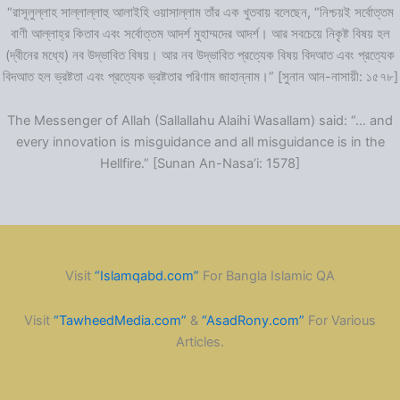
“রাসূলুল্লাহ সাল্লাল্লাহু আলাইহি ওয়াসাল্লাম তাঁর এক খুতবায় বলেছেন, “নিশ্চয়ই সর্বোত্তম
বাণী আল্লাহ্‌র কিতাব এবং সর্বোত্তম আদর্শ মুহাম্মদের আদর্শ। আর সবচেয়ে নিকৃষ্ট বিষয় হল
(দ্বীনের মধ্যে) নব উদ্ভাবিত বিষয়। আর নব উদ্ভাবিত প্রত্যেক বিষয় বিদআত এবং প্রত্যেক
বিদআত হল ভ্রষ্টতা এবং প্রত্যেক ভ্রষ্টতার পরিণাম জাহান্নাম।” [সুনান আন-নাসায়ী: ১৫৭৮]
The Messenger of Allah (Sallallahu Alaihi Wasallam) said: “… and
every innovation is misguidance and all misguidance is in the
Hellfire.” [Sunan An-Nasa’i: 1578]
Visit
“Islamqabd.com”
For Bangla Islamic QA
Visit
“TawheedMedia.com”
&
“AsadRony.com”
For Various
Articles.