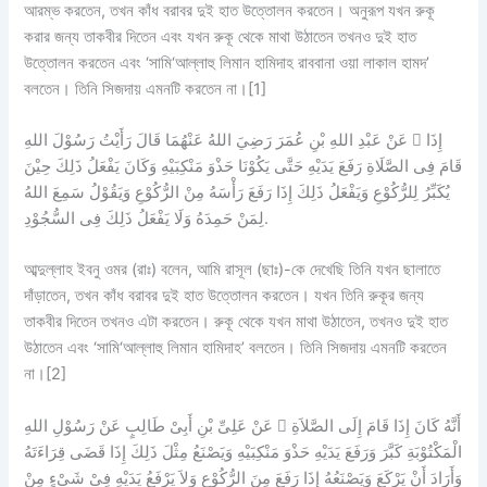
আরম্ভ করতেন, তখন কাঁধ বরাবর দুই হাত উত্তোলন করতেন। অনুরূপ যখন রুকূ
করার জন্য তাকবীর দিতেন এবং যখন রুকূ থেকে মাথা উঠাতেন তখনও দুই হাত
উত্তোলন করতেন এবং ‘সামি‘আল্লাহু লিমান হামিদাহ রাববানা ওয়া লাকাল হামদ’
বলতেন। তিনি সিজদায় এমনটি করতেন না।[1]
عَنْ عَبْدِ اللهِ بْنِ عُمَرَ رَضِيَ اللهُ عَنْهُمَا قَالَ رَأَيْتُ رَسُوْلَ اللهِ  إِذَا
قَامَ فِى الصَّلَاةِ رَفَعَ يَدَيْهِ حَتَّى يَكُوْنَا حَذْوَ مَنْكِبَيْهِ وَكَانَ يَفْعَلُ ذَلِكَ حِيْنَ
يُكَبِّرُ لِلرُّكُوْعِ وَيَفْعَلُ ذَلِكَ إِذَا رَفَعَ رَأْسَهُ مِنْ الرُّكُوْعِ وَيَقُوْلُ سَمِعَ اللهُ
لِمَنْ حَمِدَهُ وَلَا يَفْعَلُ ذَلِكَ فِى السُّجُوْدِ.
আব্দুল্লাহ ইবনু ওমর (রাঃ) বলেন, আমি রাসূল (ছাঃ)-কে দেখেছি তিনি যখন ছালাতে
দাঁড়াতেন, তখন কাঁধ বরাবর দুই হাত উত্তোলন করতেন। যখন তিনি রুকূর জন্য
তাকবীর দিতেন তখনও এটা করতেন। রুকূ থেকে যখন মাথা উঠাতেন, তখনও দুই হাত
উঠাতেন এবং ‘সামি‘আল্লাহু লিমান হামিদাহ’ বলতেন। তিনি সিজদায় এমনটি করতেন
না।[2]
عَنْ عَلِىِّ بْنِ أَبِىْ طَالِبٍ عَنْ رَسُوْلِ اللهِ  أَنَّهُ كَانَ إِذَا قَامَ إِلَى الصَّلاَةِ
الْمَكْتُوْبَةِ كَبَّرَ وَرَفَعَ يَدَيْهِ حَذْوَ مَنْكِبَيْهِ وَيَصْنَعُ مِثْلَ ذَلِكَ إِذَا قَضَى قِرَاءَتَهُ
وَأَرَادَ أَنْ يَرْكَعَ وَيَصْنَعُهُ إِذَا رَفَعَ مِنَ الرُّكُوْعِ وَلاَ يَرْفَعُ يَدَيْهِ فِىْ شَىْءٍ مِنْ