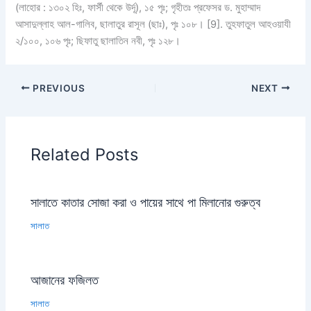
(লাহোর : ১৩০২ হিঃ, ফার্সী থেকে উর্দূ), ১৫ পৃঃ; গৃহীতঃ প্রফেসর ড. মুহাম্মাদ
আসাদুল্লাহ আল-গালিব, ছালাতুর রাসূল (ছাঃ), পৃঃ ১০৮। [9]. তুহফাতুল আহওয়াযী
২/১০০, ১০৬ পৃঃ; ছিফাতু ছালাতিন নবী, পৃঃ ১২৮।
PREVIOUS
NEXT
Related Posts
সালাতে কাতার সোজা করা ও পায়ের সাথে পা মিলানোর গুরুত্ব
সালাত
আজানের ফজিলত
সালাত