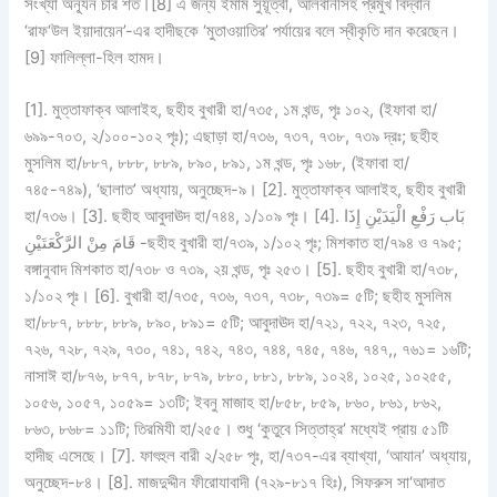
সংখ্যা অন্যূন চার শত।[8] এ জন্য ইমাম সুয়ূত্বী, আলবানীসহ প্রমুখ বিদ্বান
‘রাফ‘উল ইয়াদায়েন’-এর হাদীছকে ‘মুতাওয়াতির’ পর্যায়ের বলে স্বীকৃতি দান করেছেন।
[9] ফালিল্লা-হিল হামদ।
[1]. মুত্তাফাক্ব আলাইহ, ছহীহ বুখারী হা/৭৩৫, ১ম খন্ড, পৃঃ ১০২, (ইফাবা হা/
৬৯৯-৭০৩, ২/১০০-১০২ পৃঃ); এছাড়া হা/৭৩৬, ৭৩৭, ৭৩৮, ৭৩৯ দ্রঃ; ছহীহ
মুসলিম হা/৮৮৭, ৮৮৮, ৮৮৯, ৮৯০, ৮৯১, ১ম খন্ড, পৃঃ ১৬৮, (ইফাবা হা/
৭৪৫-৭৪৯), ‘ছালাত’ অধ্যায়, অনুচ্ছেদ-৯। [2]. মুত্তাফাক্ব আলাইহ, ছহীহ বুখারী
হা/৭৩৬। [3]. ছহীহ আবুদাঊদ হা/৭৪৪, ১/১০৯ পৃঃ। [4]. بَاب رَفْعِ الْيَدَيْنِ إِذَا
قَامَ مِنْ الرَّكْعَتَيْنِ -ছহীহ বুখারী হা/৭৩৯, ১/১০২ পৃঃ; মিশকাত হা/৭৯৪ ও ৭৯৫;
বঙ্গানুবাদ মিশকাত হা/৭৩৮ ও ৭৩৯, ২য় খন্ড, পৃঃ ২৫৩। [5]. ছহীহ বুখারী হা/৭৩৮,
১/১০২ পৃঃ। [6]. বুখারী হা/৭৩৫, ৭৩৬, ৭৩৭, ৭৩৮, ৭৩৯= ৫টি; ছহীহ মুসলিম
হা/৮৮৭, ৮৮৮, ৮৮৯, ৮৯০, ৮৯১= ৫টি; আবুদাঊদ হা/৭২১, ৭২২, ৭২৩, ৭২৫,
৭২৬, ৭২৮, ৭২৯, ৭৩০, ৭৪১, ৭৪২, ৭৪৩, ৭৪৪, ৭৪৫, ৭৪৬, ৭৪৭,, ৭৬১= ১৬টি;
নাসাঈ হা/৮৭৬, ৮৭৭, ৮৭৮, ৮৭৯, ৮৮০, ৮৮১, ৮৮৯, ১০২৪, ১০২৫, ১০২৫৫,
১০৫৬, ১০৫৭, ১০৫৯= ১৩টি; ইবনু মাজাহ হা/৮৫৮, ৮৫৯, ৮৬০, ৮৬১, ৮৬২,
৮৬৩, ৮৬৮= ১১টি; তিরমিযী হা/২৫৫। শুধু ‘কুতুবে সিত্তাহ্র’ মধ্যেই প্রায় ৫১টি
হাদীছ এসেছে। [7]. ফাৎহুল বারী ২/২৫৮ পৃঃ, হা/৭৩৭-এর ব্যাখ্যা, ‘আযান’ অধ্যায়,
অনুচ্ছেদ-৮৪। [8]. মাজদুদ্দীন ফীরোযাবাদী (৭২৯-৮১৭ হিঃ), সিফরুস সা‘আদাত