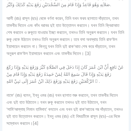
صَلاَتِهِ وَهُوَ قَاعِدٌ وَإِذَا قَامَ مِنَ السَّجْدَتَيْنِ رَفَعَ يَدَيْهِ كَذَلِكَ وَكَبَّرَ.
আলী (রাঃ) রাসূল (ছাঃ) থেকে বর্ণনা করেন, তিনি যখন ফরয ছালাতে দাঁড়াতেন, তখন
তাকবীর দিতেন এবং কাঁধ বরাবর দুই হাত উত্তোলন করতেন। যখন তিনি ক্বিরাআত
শেষ করতেন ও রুকূতে যাওয়ার ইচ্ছা করতেন, তখনও তিনি অনুরূপ করতেন। যখন তিনি
রুকূ থেকে উঠতেন তখনও তিনি অনুরূপ করতেন। তবে বসা অবস্থায় তিনি রাফ‘উল
ইয়াদায়েন করতেন না। কিন্তু যখন তিনি দুই রাক‘আত শেষ করে দাঁড়াতেন, তখন
অনুরূপ রাফ‘উল ইয়াদায়েন করতেন এবং তাকবীর দিতেন। [3]
عَنْ نَافِعٍ أَنَّ ابْنَ عُمَرَ كَانَ إِذَا دَخَلَ فِي الصَّلَاةِ كَبَّرَ وَرَفَعَ يَدَيْهِ وَإِذَا رَكَعَ
رَفَعَ يَدَيْهِ وَإِذَا قَالَ سَمِعَ اللهُ لِمَنْ حَمِدَهُ رَفَعَ يَدَيْهِ وَإِذَا قَامَ مِنْ
الرَّكْعَتَيْنِ رَفَعَ يَدَيْهِ وَرَفَعَ ذَلِكَ ابْنُ عُمَرَ إِلَى نَبِيِّ اللهِ  .
নাফে‘ (রাঃ) বলেন, ইবনু ওমর (রাঃ) যখন ছালাত শুরু করতেন, তখন তাকবীর দিতেন
এবং দুই হাত উঠাতেন। যখন রুকূ করতেন তখনও দুই হাত উঠাতেন, যখন
‘সামি‘আল্লাহু লিমান হামিদাহ’ বলতেন এবং যখন দুই রাক‘আতের পর দাঁড়াতেন, তখনও
দুই হাত উত্তোলন করতেন। ইবনু ওমর (রাঃ) এই বিষয়টিকে রাসূল (ছাঃ)-এর দিকে
সম্বোধন করতেন।[4]