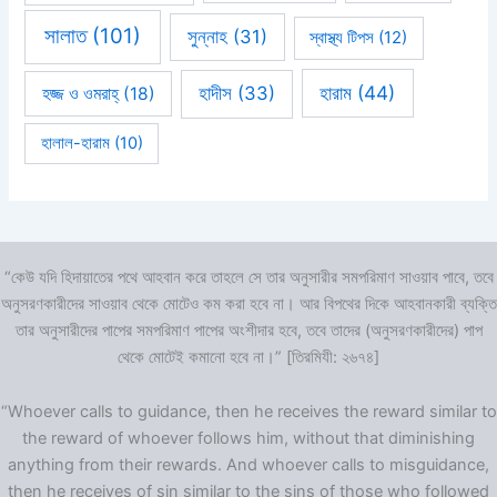
সালাত
(101)
সুন্নাহ
(31)
স্বাস্থ্য টিপস
(12)
হারাম
(44)
হাদীস
(33)
হজ্জ ও ওমরাহ্‌
(18)
হালাল-হারাম
(10)
“কেউ যদি হিদায়াতের পথে আহবান করে তাহলে সে তার অনুসারীর সমপরিমাণ সাওয়াব পাবে, তবে
অনুসরণকারীদের সাওয়াব থেকে মোটেও কম করা হবে না। আর বিপথের দিকে আহবানকারী ব্যক্তি
তার অনুসারীদের পাপের সমপরিমাণ পাপের অংশীদার হবে, তবে তাদের (অনুসরণকারীদের) পাপ
থেকে মোটেই কমানো হবে না।” [তিরমিযী: ২৬৭৪]
“Whoever calls to guidance, then he receives the reward similar to
the reward of whoever follows him, without that diminishing
anything from their rewards. And whoever calls to misguidance,
then he receives of sin similar to the sins of those who followed