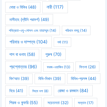
নারী
(117)
দোয়া ও যিকির
(48)
নাসীহাহ (দ্বীনি পরামর্শ)
(49)
পবিত্রতা-ওযু-গোসল এবং তায়াম্মুম
(14)
পরিধান বস্তু
(14)
পরিবার ও দাম্পত্য
(104)
পর্দা
(11)
পাপ বা গুনাহ
(58)
পুরুষ
(70)
প্রশ্নোত্তর
(96)
ফিতনা
(26)
ফরজ-ওয়াজিব
(13)
বিবিধ-প্রসঙ্গ
(44)
বিদ’আত
(39)
বিধি-বিধান
(39)
রোজা ও রমজান
(84)
বিয়ে
(41)
মিথ্যা বলা
(8)
শিরক ও কুফরি
(55)
সচেতনতা
(32)
সন্তান
(17)