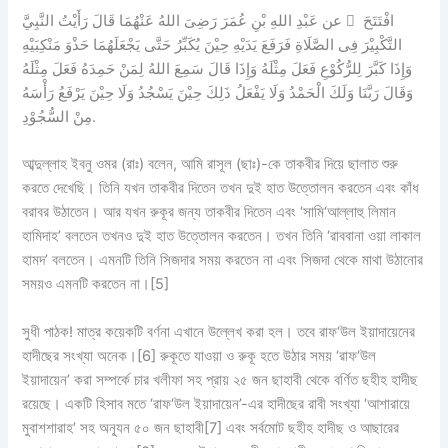
عن عَبْدِ اللهِ بْنِ عُمَرَ رَضِىَ اللهُ عَنْهُمَا قَالَ رَأَيْتُ النَّبِيَّ  افْتَتَحَ
التَّكْبِيْرَ فِى الصَّلَاةِ فَرَفَعَ يَدَيْهِ حِيْنَ يُكَبِّرُ حَتَّى يَجْعَلَهُمَا حَذْوَ مَنْكِبَيْهِ
وَإِذَا كَبَّرَ لِلرُّكُوْعِ فَعَلَ مِثْلَهُ وَإِذَا قَالَ سَمِعَ اللهُ لِمَنْ حَمِدَهُ فَعَلَ مِثْلَهُ
وَقَالَ رَبَّنَا وَلَكَ الْحَمْدُ وَلَا يَفْعَلُ ذَلِكَ حِيْنَ يَسْجُدُ وَلَا حِيْنَ يَرْفَعُ رَأْسَهُ
مِنْ السُّجُوْدِ.
আব্দুল্লাহ ইবনু ওমর (রাঃ) বলেন, আমি রাসূল (ছাঃ)-কে তাকবীর দিয়ে ছালাত শুরু
করতে দেখেছি। তিনি যখন তাকবীর দিতেন তখন দুই হাত উত্তোলন করতেন এবং কাঁধ
বরাবর উঠাতেন। আর যখন রুকূর জন্য তাকবীর দিতেন এবং ‘সামি‘আল্লাহু লিমান
হামিদাহ’ বলতেন তখনও দুই হাত উত্তোলন করতেন। তখন তিনি ‘রাববানা ওয়া লাকাল
হামদ’ বলতেন। এমনটি তিনি সিজদার সময় করতেন না এবং সিজদা থেকে মাথা উঠানোর
সময়ও এমনটি করতেন না।[5]
সুধী পাঠক! মাত্র কয়েকটি বর্ণনা এখানে উল্লেখ করা হল। তবে রাফ‘উল ইয়াদায়েনের
হাদীছের সংখ্যা অনেক।[6] রুকূতে যাওয়া ও রুকূ হতে উঠার সময় ‘রাফ‘উল
ইয়াদায়েন’ করা সম্পর্কে চার খলীফা সহ প্রায় ২৫ জন ছাহাবী থেকে বর্ণিত ছহীহ হাদীছ
রয়েছে। একটি হিসাব মতে ‘রাফ‘উল ইয়াদায়েন’-এর হাদীছের রাবী সংখ্যা ‘আশারায়ে
মুবাশশারাহ’ সহ অন্যূন ৫০ জন ছাহাবী[7] এবং সর্বমোট ছহীহ হাদীছ ও আছারের