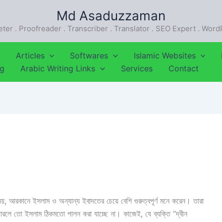
Md Asaduzzaman
eter . Proofreader . Transcriber . Translator . SEO Expert . Wor
Articles
Softwares
Islamic Websites
ng
Arabic Writing Links
Services
Contact
, আরকানে ইসলাম ও অন্যান্য ইবাদতের চেয়ে বেশি গুরুত্বপূর্ণ মনে করেন। তারা
তে পারলে তো ইসলাম ঠিকমতো পালন করা যাচ্ছে না। কাজেই, যে ব্যক্তি “দ্বীন