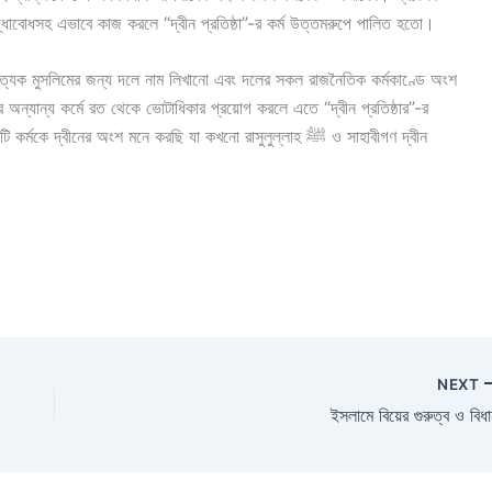
্ধাবোধসহ এভাবে কাজ করলে “দ্বীন প্রতিষ্ঠা”-র কর্ম উত্তমরুপে পালিত হতো।
্যেক মুসলিমের জন্য দলে নাম লিখানো এবং দলের সকল রাজনৈতিক কর্মকাণ্ডে অংশ
 অন্যান্য কর্মে রত থেকে ভোটাধিকার প্রয়োগ করলে এতে “দ্বীন প্রতিষ্ঠার”-র
দ্বীনের অংশ মনে করছি যা কখনো রাসুলুল্লাহ ﷺ ও সাহাবীগণ দ্বীন
NEXT
ইসলামে বিয়ের গুরুত্ব ও বিধ