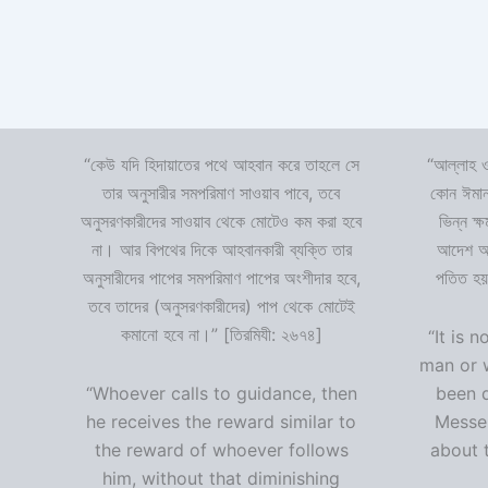
“কেউ যদি হিদায়াতের পথে আহবান করে তাহলে সে
“আল্লাহ ও
তার অনুসারীর সমপরিমাণ সাওয়াব পাবে, তবে
কোন ঈমান
অনুসরণকারীদের সাওয়াব থেকে মোটেও কম করা হবে
ভিন্ন ক্
না। আর বিপথের দিকে আহবানকারী ব্যক্তি তার
আদেশ অমা
অনুসারীদের পাপের সমপরিমাণ পাপের অংশীদার হবে,
পতিত হয়
তবে তাদের (অনুসরণকারীদের) পাপ থেকে মোটেই
কমানো হবে না।” [তিরমিযী: ২৬৭৪]
“It is n
man or 
“Whoever calls to guidance, then
been 
he receives the reward similar to
Messen
the reward of whoever follows
about t
him, without that diminishing