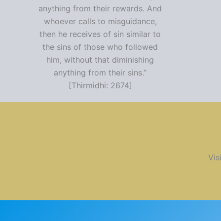
anything from their rewards. And
whoever calls to misguidance,
then he receives of sin similar to
the sins of those who followed
him, without that diminishing
anything from their sins.”
[Thirmidhi: 2674]
Vis