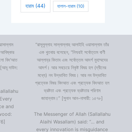
হারাম
(44)
হালাল-হারাম
(10)
়াসাল্লাম
“রাসূলুল্লাহ সাল্লাল্লাহু আলাইহি ওয়াসাল্লাম তাঁর
 আবিষ্কার
এক খুতবায় বলেছেন, “নিশ্চয়ই সর্বোত্তম বাণী
 হলো বিদ‘আত
আল্লাহ্‌র কিতাব এবং সর্বোত্তম আদর্শ মুহাম্মদের
 [আবূ দাউদ:
আদর্শ। আর সবচেয়ে নিকৃষ্ট বিষয় হল (দ্বীনের
মধ্যে) নব উদ্ভাবিত বিষয়। আর নব উদ্ভাবিত
প্রত্যেক বিষয় বিদআত এবং প্রত্যেক বিদআত হল
ভ্রষ্টতা এবং প্রত্যেক ভ্রষ্টতার পরিণাম
allallahu
জাহান্নাম।” [সুনান আন-নাসায়ী: ১৫৭৮]
“Every
ce and
wood:
The Messenger of Allah (Sallallahu
76]
Alaihi Wasallam) said: “… and
every innovation is misguidance