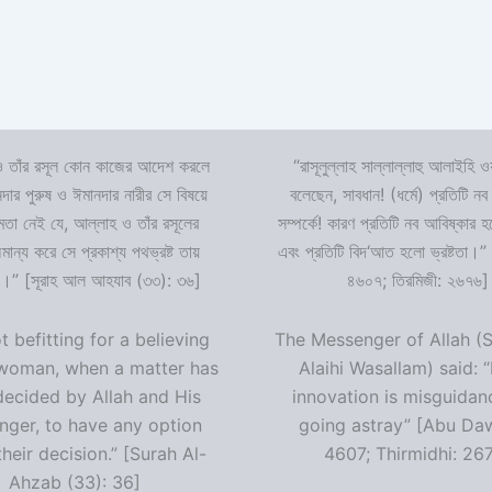
 তাঁর রসূল কোন কাজের আদেশ করলে
“রাসূলুল্লাহ সাল্লাল্লাহু আলাইহি ওয
দার পুরুষ ও ঈমানদার নারীর সে বিষয়ে
বলেছেন, সাবধান! (ধর্মে) প্রতিটি নব
ষমতা নেই যে, আল্লাহ ও তাঁর রসূলের
সম্পর্কে! কারণ প্রতিটি নব আবিষ্কার
ন্য করে সে প্রকাশ্য পথভ্রষ্ট তায়
এবং প্রতিটি বিদ‘আত হলো ভ্রষ্টতা।”
।” [সূরাহ আল আহযাব (৩৩): ৩৬]
৪৬০৭; তিরমিজী: ২৬৭৬]
ot befitting for a believing
The Messenger of Allah (S
woman, when a matter has
Alaihi Wasallam) said: 
decided by Allah and His
innovation is misguidan
ger, to have any option
going astray” [Abu Da
heir decision.” [Surah Al-
4607; Thirmidhi: 26
Ahzab (33): 36]