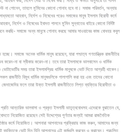
য়া, আহবান করা, নির্দেশ দেয়া ও নিষেধ করা। সাধ্য ও ক্ষমতা অনুসারে তা পালন
উ না শোনেন, তাহলে মু’মিনের কোনো গোনাহ হবে না। সমাজ পরিবর্তন, অন্যায়
 সাধ্যমতো আহবান, নির্দেশ ও নিষেধের পরেও সমাজের মানুষ ইসলাম বিরোধী কর্মে
 নির্দেশ ও নিষেধের ইবাদত পালনে মু’মিন সুন্নাতের বাইরে কোনো নির্দিষ্ট
ং মনে করছি- সমাজে অন্য মানুষে গোনাহ করছে আমার সাওয়াবের কাজ বোধহয় কবুল
ত হচ্ছে। সমাজে অনেক ধার্মিক মানুষ রয়েছেন, যারা পশ্চাত্য গণতান্ত্রিক রাজনীতির
ভব করেন-না বা স্বীকার করেন-না। তবে তারা ইসলামকে ভালবাসেন ও ধার্মিক
ভোটাভোটির সময় তারা ইসলামপ্রিয় ধার্মিক মানুষকে ভোট দিতে আগ্রহী থাকেন।
এ সকল রাজনীতি বিমুখ ধার্মিক মানুষগুলিকে গালাগালি করা হয় এবং তাদের কোনো
 ও জেদাজেদির ফলে তারা উক্ত ইসলামী রাজনীতিতে লিপ্ত ব্যক্তির বিরোধীতা ও
র প্রতি আন্তরিক ভালবাসা ও প্রকৃত ইসলামী ভাতৃত্ববোধসহ এদেরকে বুঝাতেন যে,
ি ইবাদতে নিয়োজিত রয়েছেন সেই উদ্দেশ্যের পূর্ণতার জন্যই আমরা রাজনৈতিক
িষ্ঠার কর্মে নিয়োজিত। আপনারা আপনাদের প্রক্রিয়ায় কাজ করুন, আমাদের জন্য
 ব্যক্তিকে ভোট দিন যিনি আপনাদের এই কর্মগুলি করবেন ও করাবেন। প্রচলিত