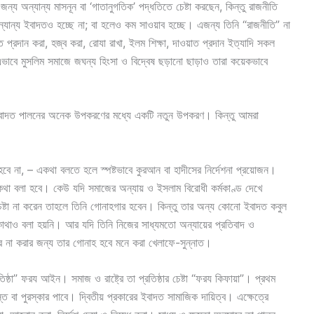
র জন্য অন্যান্য মাসনূন বা ‘গাতানুগতিক’ পদ্ধতিতে চেষ্টা করছেন, কিন্তু রাজনীতি
অন্যান্য ইবাদতও হচ্ছে না; বা হলেও কম সাওয়াব হচ্ছে। এজন্য তিনি “রাজনীতি” না
ত প্রদান করা, হজ্ব করা, রোযা রাখা, ইলম শিক্ষা, দাওয়াত প্রদান ইত্যাদি সকল
 এভাবে মুসলিম সমাজে জঘন্য হিংসা ও বিদ্বেষ ছড়ানো ছাড়াও তারা কয়েকভাবে
ক ইবাদত পালনের অনেক উপকরণের মধ্যে একটি নতুন উপকরণ। কিন্তু আমরা
 না, – একথা বলতে হলে স্পষ্টভাবে কুরআন বা হাদীসের নির্দেশনা প্রয়োজন।
ট কথা বলা হবে। কেউ যদি সমাজের অন্যায় ও ইসলাম বিরোধী কর্মকাণ্ড দেখে
চেষ্টা না করেন তাহলে তিনি গোনাহগার হবেন। কিন্তু তার অন্য কোনো ইবাদত কবুল
 কোথাও বলা হয়নি। আর যদি তিনি নিজের সাধ্যমতো অন্যায়ের প্রতিবাদ ও
যবহার না করার জন্য তার গোনাহ হবে মনে করা খেলাফে-সুন্নাত।
রতিষ্ঠা” ফরয আইন। সমাজ ও রাষ্ট্রে তা প্রতিষ্ঠার চেষ্টা “ফরয কিফায়া”। প্রথম
তি বা পুরস্কার পাবে। দ্বিতীয় প্রকারের ইবাদত সামাজিক দায়িত্ব। এক্ষেত্রে