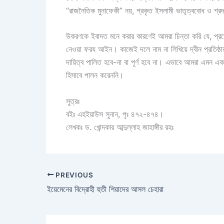
“রাজনৈতিক মুনাফেকী” নয়, প্রকৃত ইসলামী ভাতৃত্ববোধ ও শ্রদ
উকরণকে ইবাদত মনে করার কারণেই আমরা চিন্তা করি যে, প্রত
নেওয়া ফরয আইন। কাজেই দলে নাম না লিখিয়ে দ্বীন প্রতিষ্ঠার
দায়িত্ব পালিত হবে-না বা পূর্ণ হবে না। এভাবে আমরা এমন একটি কর্মকে 
হিসাবে পালন করেননি।
সুত্রঃ
বইঃ এহইয়াউস সুনান, পৃঃ ৪৭২-৪৭৪।
লেখকঃ ড. খোন্দকার আব্দুল্লাহ জাহাঙ্গীর রহঃ
PREVIOUS
ইয়েমেনের বিদ্রোহী হুতী শিয়াদের আসল চেহারা