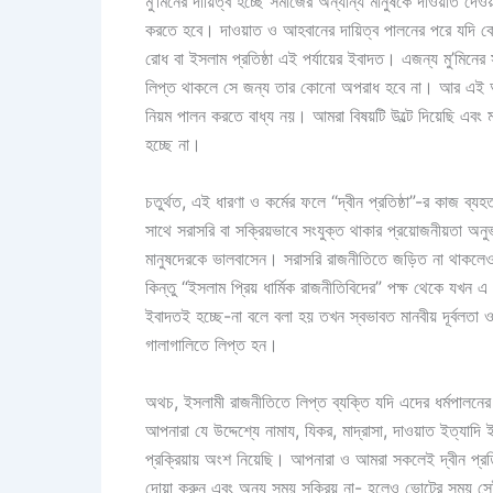
মু’মিনের দায়িত্ব হচ্ছে সমাজের অন্যান্য মানুষকে দাওয়াত দেও
করতে হবে। দাওয়াত ও আহবানের দায়িত্ব পালনের পরে যদি কে
রোধ বা ইসলাম প্রতিষ্ঠা এই পর্যায়ের ইবাদত। এজন্য মু’মিনের
লিপ্ত থাকলে সে জন্য তার কোনো অপরাধ হবে না। আর এই আহবান,
নিয়ম পালন করতে বাধ্য নয়। আমরা বিষয়টি উল্টে দিয়েছি এব
হচ্ছে না।
চতুর্থত, এই ধারণা ও কর্মের ফলে “দ্বীন প্রতিষ্ঠা”-র কাজ ব্যহ
সাথে সরাসরি বা সক্রিয়ভাবে সংযুক্ত থাকার প্রয়োজনীয়তা অনু
মানুষদেরকে ভালবাসেন। সরাসরি রাজনীতিতে জড়িত না থাকলেও 
কিন্তু “ইসলাম প্রিয় ধার্মিক রাজনীতিবিদের” পক্ষ থেকে যখন 
ইবাদতই হচ্ছে-না বলে বলা হয় তখন স্বভাবত মানবীয় দূর্বলতা
গালাগালিতে লিপ্ত হন।
অথচ, ইসলামী রাজনীতিতে লিপ্ত ব্যক্তি যদি এদের ধর্মপালনে
আপনারা যে উদ্দেশ্যে নামায, যিকর, মাদ্রাসা, দাওয়াত ইত্যাদ
প্রক্রিয়ায় অংশ নিয়েছি। আপনারা ও আমরা সকলেই দ্বীন প্রত
দোয়া করুন এবং অন্য সময় সক্রিয় না- হলেও ভোটের সময় সেই