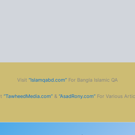
Visit
“Islamqabd.com”
For Bangla Islamic QA
it
“TawheedMedia.com”
&
“AsadRony.com”
For Various Artic