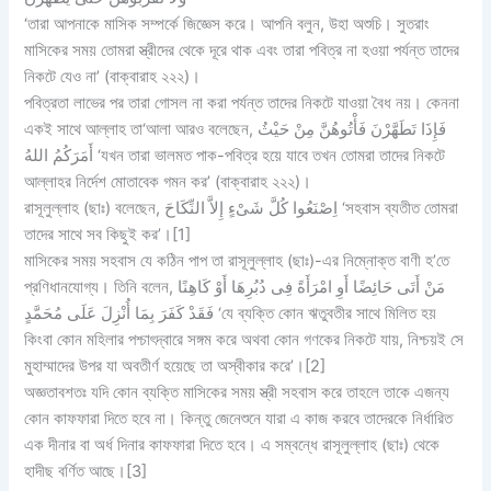
‘তারা আপনাকে মাসিক সম্পর্কে জিজ্ঞেস করে। আপনি বলুন, উহা অশুচি। সুতরাং
মাসিকের সময় তোমরা স্ত্রীদের থেকে দূরে থাক এবং তারা পবিত্র না হওয়া পর্যন্ত তাদের
নিকটে যেও না’ (বাক্বারাহ ২২২)।
পবিত্রতা লাভের পর তারা গোসল না করা পর্যন্ত তাদের নিকটে যাওয়া বৈধ নয়। কেননা
একই সাথে আল্লাহ তা‘আলা আরও বলেছেন, فَإِذَا تَطَهَّرْنَ فَأْتُوهُنَّ مِنْ حَيْثُ
أَمَرَكُمُ اللهُ ‘যখন তারা ভালমত পাক-পবিত্র হয়ে যাবে তখন তোমরা তাদের নিকটে
আল্লাহর নির্দেশ মোতাবেক গমন কর’ (বাক্বারাহ ২২২)।
রাসূলুল্লাহ (ছাঃ) বলেছেন, اِصْنَعُوا كُلَّ شَىْءٍ إِلاَّ النِّكَاحَ ‘সহবাস ব্যতীত তোমরা
তাদের সাথে সব কিছুই কর’।[1]
মাসিকের সময় সহবাস যে কঠিন পাপ তা রাসূলুল্লাহ (ছাঃ)-এর নিম্নোক্ত বাণী হ’তে
প্রণিধানযোগ্য। তিনি বলেন, مَنْ أَتَى حَائِضًا أَوِ امْرَأَةً فِى دُبُرِهَا أَوْ كَاهِنًا
فَقَدْ كَفَرَ بِمَا أُنْزِلَ عَلَى مُحَمَّدٍ ‘যে ব্যক্তি কোন ঋতুবতীর সাথে মিলিত হয়
কিংবা কোন মহিলার পশ্চাৎদ্বারে সঙ্গম করে অথবা কোন গণকের নিকটে যায়, নিশ্চয়ই সে
মুহাম্মাদের উপর যা অবতীর্ণ হয়েছে তা অস্বীকার করে’।[2]
অজ্ঞতাবশতঃ যদি কোন ব্যক্তি মাসিকের সময় স্ত্রী সহবাস করে তাহলে তাকে এজন্য
কোন কাফফারা দিতে হবে না। কিন্তু জেনেশুনে যারা এ কাজ করবে তাদেরকে নির্ধারিত
এক দীনার বা অর্ধ দিনার কাফফারা দিতে হবে। এ সম্বন্ধে রাসূলুল্লাহ (ছাঃ) থেকে
হাদীছ বর্ণিত আছে।[3]