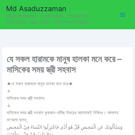
C
Skip
Md Asaduzzaman
a
to
t
Digital Marketer . Proofreader . Transcriber .
content
e
Translator . SEO Expert . WordPress Expert
g
o
r
i
e
যে সকল হারামকে মানুষ হালকা মনে করে –
s
মাসিকের সময় স্ত্রী সহবাস
★যে সকল হারামকে মানুষ হালকা মনে করে★
↓
মাসিকের সময় স্ত্রী সহবাসঃ
↓
মাসিকের সময় স্ত্রী সহবাস কুরআন-হাদীছ উভয়ের আলোকেই নিষিদ্ধ। আল্লাহ
তা‘আলা বলেন,
وَيَسْأَلُونَكَ عَنِ الْمَحِيضِ قُلْ هُوَ أَذًى فَاعْتَزِلُوا النِّسَاءَ فِيْ الْمَحِيضِ
وَلاَ تَقْرَبُوهُنَّ حَتَّى يَطْهُرْنَ-