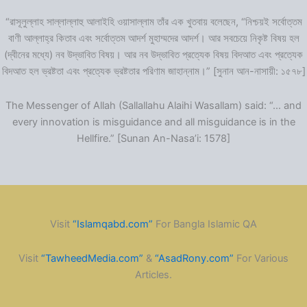
“রাসূলুল্লাহ সাল্লাল্লাহু আলাইহি ওয়াসাল্লাম তাঁর এক খুতবায় বলেছেন, “নিশ্চয়ই সর্বোত্তম
বাণী আল্লাহ্‌র কিতাব এবং সর্বোত্তম আদর্শ মুহাম্মদের আদর্শ। আর সবচেয়ে নিকৃষ্ট বিষয় হল
(দ্বীনের মধ্যে) নব উদ্ভাবিত বিষয়। আর নব উদ্ভাবিত প্রত্যেক বিষয় বিদআত এবং প্রত্যেক
বিদআত হল ভ্রষ্টতা এবং প্রত্যেক ভ্রষ্টতার পরিণাম জাহান্নাম।” [সুনান আন-নাসায়ী: ১৫৭৮]
The Messenger of Allah (Sallallahu Alaihi Wasallam) said: “… and
every innovation is misguidance and all misguidance is in the
Hellfire.” [Sunan An-Nasa’i: 1578]
Visit
“Islamqabd.com”
For Bangla Islamic QA
Visit
“TawheedMedia.com”
&
“AsadRony.com”
For Various
Articles.