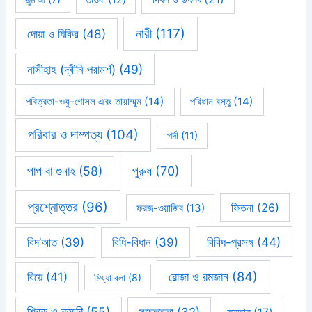
তাওবা
(12)
নারী
(117)
দোয়া ও যিকির
(48)
নাসীহাহ (দ্বীনি পরামর্শ)
(49)
পবিত্রতা-ওযু-গোসল এবং তায়াম্মুম
(14)
পরিধান বস্তু
(14)
পরিবার ও দাম্পত্য
(104)
পর্দা
(11)
পাপ বা গুনাহ
(58)
পুরুষ
(70)
প্রশ্নোত্তর
(96)
ফিতনা
(26)
ফরজ-ওয়াজিব
(13)
বিবিধ-প্রসঙ্গ
(44)
বিদ’আত
(39)
বিধি-বিধান
(39)
রোজা ও রমজান
(84)
বিয়ে
(41)
মিথ্যা বলা
(8)
শিরক ও কুফরি
(55)