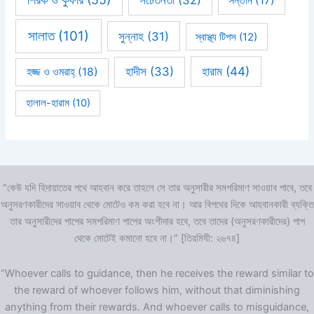
সচেতনতা
(32)
সন্তান
(17)
সালাত
(101)
সুন্নাহ
(31)
স্বাস্থ্য টিপস
(12)
হারাম
(44)
হাদীস
(33)
হজ্জ ও ওমরাহ্‌
(18)
হালাল-হারাম
(10)
“কেউ যদি হিদায়াতের পথে আহবান করে তাহলে সে তার অনুসারীর সমপরিমাণ সাওয়াব পাবে, তবে
অনুসরণকারীদের সাওয়াব থেকে মোটেও কম করা হবে না। আর বিপথের দিকে আহবানকারী ব্যক্তি
তার অনুসারীদের পাপের সমপরিমাণ পাপের অংশীদার হবে, তবে তাদের (অনুসরণকারীদের) পাপ
থেকে মোটেই কমানো হবে না।” [তিরমিযী: ২৬৭৪]
“Whoever calls to guidance, then he receives the reward similar to
the reward of whoever follows him, without that diminishing
anything from their rewards. And whoever calls to misguidance,