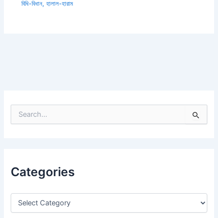
বিধি-বিধান
,
হালাল-হারাম
S
e
a
r
c
h
Categories
f
o
r
: