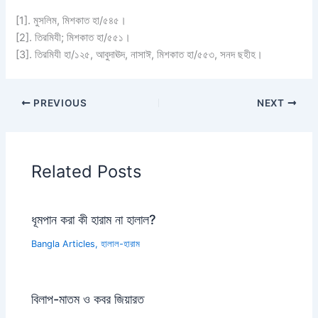
[1]. মুসলিম, মিশকাত হা/৫৪৫।
[2]. তিরমিযী; মিশকাত হা/৫৫১।
[3]. তিরমিযী হা/১২৫, আবুদাঊদ, নাসাঈ, মিশকাত হা/৫৫৩, সনদ ছহীহ।
PREVIOUS
NEXT
Related Posts
ধূমপান করা কী হারাম না হালাল?
Bangla Articles
,
হালাল-হারাম
বিলাপ-মাতম ও কবর জিয়ারত