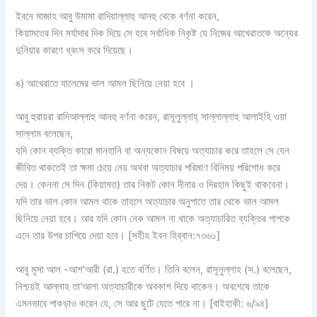
ইবনে মাজাহ আবু উমামা রাদিয়াল্লাহু আনহু থেকে বর্ণনা করেন,
কিয়ামতের দিন মর্যাদার দিক দিয়ে সে হবে সর্বাধিক নিকৃষ্ট যে নিজের আখেরাতকে অন্যের
দুনিয়ার কারণে ধ্বংস করে দিয়েছে।
ঙ) আখেরাতে যালেমের ভাল আমল ছিনিয়ে নেয়া হবে ।
আবু হুরায়রা রাদিআল্লাহু আনহু বর্ণনা করেন, রাসূলুল্লাহ্‌ সাল্লাল্লাহু আলাইহি ওয়া
সাল্লাম বলেছেন,
যদি কোন ব্যক্তি কারো মানহানি বা অন্যকোন বিষয়ে অত্যাচার করে তাহলে সে যেন
জীবিত থাকতেই তা ক্ষমা চেয়ে নেয় অথবা অত্যাচার পরিমাণ বিনিময় পরিশোধ করে
দেয়। কেননা সে দিন (কিয়ামত) তার নিকট কোন দীনার ও দিরহাম কিছুই থাকবেনা।
যদি তার ভাল কোন আমল থাকে তাহলে অত্যাচার অনুপাতে তার থেকে ভাল আমল
ছিনিয়ে নেয়া হবে। আর যদি কোন নেক আমল না থাকে অত্যাচারিত ব্যক্তির পাপকে
এনে তার উপর চাপিয়ে দেয়া হবে। [সহীহ ইবন হিব্বান:৭৩৬১]
আবু মূসা আল -আশ‘আরী (রা.) হতে বর্ণিত। তিনি বলেন, রাসূলুল্লাহ (স.) বলেছেন,
নিশ্চয়ই আল্লাহ তা‘আলা অত্যাচারীকে অবকাশ দিয়ে থাকেন। অবশেষে তাকে
এমনভাবে পাকড়াও করেন যে, সে আর ছুটে যেতে পারে না। [বাইহাকী: ৬/৯৪]