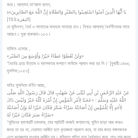
করে। আল্লাহ তা‘আলা বলেন,
﴿يَا أَيُّهَا الَّذِينَ آمَنُوا اسْتَعِينُوا بِالصَّبْرِ وَالصَّلَاةِ إِنَّ اللَّهَ مَعَ الصَّابِرِينَ﴾
[البقرة:153]
হে মুমিনগণ, ধৈর্য ও সালাতের মাধ্যমে সাহায্য চাও। নিশ্চয় আল্লাহ্‌ ধৈর্যশীলদের সাথে
আছেন। সুরা বাকারাহ-১৫৩।
হাদিসে এসেছে ,
«وَلَنْ تُعْطَوْا عَطَاءً خَيْرًا وَأَوْسَعَ مِنَ الصَّبْر»
‘‘ধৈর্যের চেয়ে উত্তম ও ব্যাপকতর কল্যাণ কাউকে প্রদান করা হয় নি।’ [বুখারী:১৪৬৯;
মুসলিম:১০৫৩]
সহিহ মুসলিমে বর্ণিত আছে,
عَنْ عَبْدِ الرَّحْمَنِ بْنِ أَبِي لَيْلَى عَنْ صُهَيْبٍ قَالَ قَالَ رَسُولُ اللَّهِ صَلَّى
اللَّهُ عَلَيْهِ وَسَلَّمَ : «عَجَبًا لِأَمْرِ الْمُؤْمِنِ إِنَّ أَمْرَهُ كُلَّهُ خَيْرٌ وَلَيْسَ ذَاكَ
لِأَحَدٍ إِلَّا لِلْمُؤْمِنِ إِنْ أَصَابَتْهُ سَرَّاءُ شَكَرَ فَكَانَ خَيْرًا لَهُ وَإِنْ أَصَابَتْهُ
ضَرَّاءُ صَبَرَ فَكَانَ خَيْرًا لَهُ»
‘‘মুমিনের ব্যাপারটি চমৎকার, তার প্রতিটি কাজই কল্যাণের; মুমিন ছাড়া আর কারও
জন্য তা হয় না; নেয়ামত অর্জিত হলে কৃতজ্ঞতা প্রকাশ করে, যা তার জন্য মঙ্গলজনক
এতে কৃতজ্ঞতার সওয়াব অর্জিত হয়। মুসিবতে পতিত হলে ধৈর্যধারণ করে, তাও তার জন্য