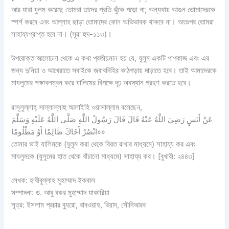
আর যারা যুলম করেছে তোমরা তাদের প্রতি ঝুঁকে পড়ো না; অন্যথায় আগুন তোমাদেরকে
স্পর্শ করবে এবং আল্লাহ ছাড়া তোমাদের কোন অভিভাবক থাকবে না। অতঃপর তোমরা
সাহায্যপ্রাপ্ত হবে না। (সূরা হুদ-১১৩)।
উপরোক্ত আলোচনা থেকে এ কথা প্রতীয়মান হয় যে, যুলুম একটি পাপকাজ এবং এর
জন্য দুনিয়া ও আখেরাতে সবাইকে জবাবদিহির কাঠগড়ায় দাড়াতে হবে। তাই আমাদেরকে
মাযলুমের পক্ষাবলম্বন করে যালিমের বিপক্ষে দৃঢ় অবস্থান গ্রহণ করতে হবে।
রাসূলুল্লাহ্‌ সাল্লাল্লাহু আলাইহি ওয়াসাল্লাম বলেছেন,
عَنْ أَنَسٍ رَضِيَ اللَّهُ عَنْهُ قَالَ قَالَ رَسُولُ اللَّهِ صَلَّى اللَّهُ عَلَيْهِ وَسَلَّمَ
«انْصُرْ أَخَاكَ ظَالِمًا أَوْ مَظْلُومًا»
তোমার ভাই যালিমকে (যুলুম করা থেকে বিরত রাখার মাধ্যমে) সাহায্য কর এবং
মাযলুমকে (যুলুমের হাত থেকে বাঁচানো মাধ্যমে) সাহায্য কর। [বুখারী: ২৪৪৩]
লেখক: হাবীবুল্লাহ মুহাম্মাদ ইকবাল
সম্পাদনা: ড. আবু বকর মুহাম্মাদ যাকারিয়া
সূত্র: ইসলাম প্রচার ব্যুরো, রাবওয়াহ, রিয়াদ, সৌদিআরব