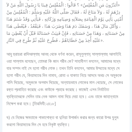
«أَتَدْرُونَ مَنِ الْمُفْلِسُ» ؟ قَالُوا : الْمُفْلِسُ فِينَا يَا رَسُولَ اللَّهِ مَنْ لاَ
دِرْهَمَ لَهُ ، وَلاَ مَتَاعَ لَهُ ، فَقَالَ صَلَّى اللَّهُ عَلَيْهِ وَسَلَّمَ : الْمُفْلِسُ مِنْ
أُمَّتِي يَأْتِي يَوْمَ الْقِيَامَةِ بِصَلاَتِهِ وَصِيَامِهِ وَزَكَاتِهِ ، فَيَأْتِي وَقَدْ شَتَمَ هَذَا
، وَأَكَلَ مَالَ هَذَا ، وَسَفَكَ دَمَ هَذَا وَضَرَبَ هَذَا ، فَيَقْعُدُ ، فَيُعْطَى هَذَا
مِنْ حَسَنَاتِهِ ، وَهَذَا مِنْ حَسَنَاتِهِ ، فَإِنْ فَنِيَتْ حَسَنَاتُهُ قَبْلَ أَنْ يُعْطِيَ مَا
عَلَيْهِ أُخِذَ مِنْ خَطَايَاهُمْ ، فَطُرِحَ عَلَيْهِ ثُمَّ طُرِحَ فِي النَّارِ».
আবু হুরায়রা রাদিআল্লাহু আনহু থেকে বর্ণনা করেন, রাসূলুল্লাহ্‌ সাল্লাল্লাহু আলাইহি
ওয়া সাল্লাম বলেছেন, তোমরা কি জান গরীব কে? সাহাবীগণ বললেন, আমাদের মধ্যে
যার সম্পদ নাই সে হলো গরীব লোক। তখন তিনি বললেন, আমার উম্মতের মধ্যে সে
হলো গরীব যে, কিয়ামতের দিন নামায, রোযা ও যাকাত নিয়ে আসবে অথচ সে অমুককে
গালি দিয়েছে, অমুককে অপবাদ দিয়েছে, অন্যায়ভাবে লোকের মাল খেয়েছে, সে লোকের
রক্ত প্রবাহিত করেছে এবং কাউকে প্রহার করেছে। কাজেই এসব নির্যাতিত
ব্যক্তিদেরকে সেদিন তার নেক আমল নামা দিয়ে দেয়া হবে। এবং তাকে জাহান্নামে
নিক্ষেপ করা হবে। [তিরমিযী:২৪১৮]
ঘ) যে নিজের ক্ষমতাকে পাকাপোক্ত বা দুনিয়া উপার্জন করার জন্য কারো উপর যুলুম
করলো কিয়ামতের দিন সে হবে নিকৃষ্ট ব্যক্তি।