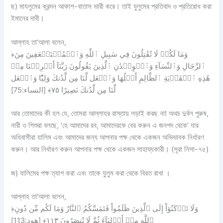
ছ) মাযলুমের ক্রন্দন আকাশ-বাতাস ভারী করে। তাই যুলুমের প্রতিবাদ ও প্রতিরোধ করা
ইমানের দাবী।
আল্লাহ তা‘আলা বলেন,
﴿وَمَا لَكُمۡ لَا تُقَٰتِلُونَ فِي سَبِيلِ ٱللَّهِ وَٱلۡمُسۡتَضۡعَفِينَ مِنَ
ٱلرِّجَالِ وَٱلنِّسَآءِ وَٱلۡوِلۡدَٰنِ ٱلَّذِينَ يَقُولُونَ رَبَّنَآ أَخۡرِجۡنَا مِنۡ
هَٰذِهِ ٱلۡقَرۡيَةِ ٱلظَّالِمِ أَهۡلُهَا وَٱجۡعَل لَّنَا مِن لَّدُنكَ وَلِيّٗا وَٱجۡعَل
لَّنَا مِن لَّدُنكَ نَصِيرًا ٧٥﴾ [النساء:75]
আর তোমাদের কী হল যে, তোমরা আল্লাহর রাস্তায় লড়াই করছ না! অথচ দুর্বল পুরুষ,
নারী ও শিশুরা বলছে, ‘হে আমাদের রব, আমাদেরকে বের করুন এ জনপদ থেকে’ যার
অধিবাসীরা যালিম এবং আমাদের জন্য আপনার পক্ষ থেকে একজন অভিভাবক নির্ধারণ
করুন। আর নির্ধারণ করুন আপনার পক্ষ থেকে একজন সাহায্যকারী। (সূরা নিসা-৭৫)
জ) যালিমের পক্ষ ত্যাগ করা এবং তাকে যুলুম করা থেকে বিরত রাখা ।
আল্লাহ তা‘আলা বলেন,
﴿وَلَا تَرۡكَنُوٓاْ إِلَى ٱلَّذِينَ ظَلَمُواْ فَتَمَسَّكُمُ ٱلنَّارُ وَمَا لَكُم مِّن دُونِ
ٱللَّهِ مِنۡ أَوۡلِيَآءَ ثُمَّ لَا تُنصَرُونَ ١١٣﴾ [هود:113]