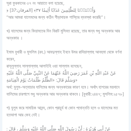
সূরা ফুরকানের ৩৭ নং আয়াতে বলা হয়েছে,
﴿ وَأَعۡتَدۡنَا لِلظَّٰلِمِينَ عَذَابًا أَلِيمٗا ٣٧﴾ [الفرقان:37]
‘‘আর আমরা যালেমদের জন্য কঠিন পীড়াদায়ক শাস্তির ব্যবস্থা করেছি’’।
খ) যালেমের জন্য কিয়ামতের দিন বিরাট মুসিবত রয়েছে, তার জন্য শুধু অন্ধকার আর
অন্ধকার ।
ইমাম বুখারী ও মুসলিম (রহ.) আবদুল্লাহ ইবনে উমর রাদিয়াল্লাহু আনহুমা থেকে বর্ণনা
করেন,
রাসূলুল্লাহ সাল্লাল্লাহু আলাইহি ওয়া সাল্লাম বলেছেন,
عَنْ عَبْدِ اللَّهِ بْنِ عُمَرَ رَضِيَ اللَّهُ عَنْهُمَا عَنْ النَّبِيِّ صَلَّى اللَّهُ عَلَيْهِ
وَسَلَّمَ قَالَ: «الظُّلْمُ ظُلُمَاتٌ يَوْمَ الْقِيَامَةِ»
অর্থ: যুলুম-অত্যাচার যালিমের জন্য অন্ধকারের কারণ হবে। অর্থাৎ হাশরের ময়দানে
যালিমের চারপাশে শুধু অন্ধকার আর অন্ধকার থাকবে। [বুখারী:২৪৪৭; মুসলিম:২৫৭৮]
গ) যুলুম করে সাময়িক আনন্দ, কোন প্রাচুর্য বা কোন পদোন্নতি হলে ও যালেমের মত
হতভাগা আর কেহ নেই।
عَنْ أَبِي هُرَيْرَةَ : أَنَّ رَسُولَ اللَّهِ صَلَّى اللَّهُ عَلَيْهِ وَسَلَّمَ ، قَالَ :