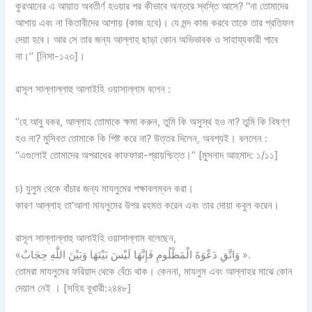
কুরআনের এ আয়াত অবতীর্ণ হওয়ার পর কীভাবে অন্তরে স্বস্তি আসে? ‘‘না তোমাদের
আশায় এবং না কিতাবীদের আশায় (কাজ হবে)। যে মন্দ কাজ করবে তাকে তার প্রতিফল
দেয়া হবে। আর সে তার জন্য আল্লাহ ছাড়া কোন অভিভাবক ও সাহায্যকারী পাবে
না।’’ [নিসা-১২৩]।
রাসূল সাল্লাল্লাহু আলাইহি ওয়াসাল্লাম বলেন :
‘‘হে আবু বকর, আল্লাহ তোমাকে ক্ষমা করুন, তুমি কি অসুস্থ হও না? তুমি কি বিষণ্ণ
হও না? মুসিবত তোমাকে কি পিষ্ট করে না? উত্তর দিলেন, অবশ্যই। বললেন :
‘‘এগুলোই তোমাদের অপরাধের কাফফারা-প্রায়শ্চিত্ত।’’ [মুসনাদ আহমাদ: ১/১১]
চ) যুলুম থেকে বাঁচার জন্য মাযলুমের পক্ষাবলম্বন করা।
কারণ আল্লাহ তা‘আলা মাযলুমের উপর রহমত করেন এবং তার দোয়া কবুল করেন।
রাসূল সাল্লাল্লাহু আলাইহি ওয়াসাল্লাম বলেছেন,
«وَاتَّقِ دَعْوَةَ الْمَظْلُومِ فَإِنَّهَا لَيْسَ بَيْنَهَا وَبَيْنَ اللَّهِ حِجَابٌ ».
তোমরা মাযলুমের ফরিয়াদ থেকে বেঁচে থাক। কেননা, মাযলুম এবং আল্লাহর মাঝে কোন
দেয়াল নেই । [সহিহ বূখারী:২৪৪৮]