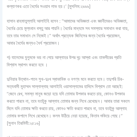
কল্যাণকর এতে ধৈর্যের সওয়াব লাভ হয়।’ [মুসলিম:২৯৯৯]
হাসান রাহমাতুল্লাহি আলাইহি বলেন : ‘‘আমাদের অভিজ্ঞতা এবং জ্ঞানীদেরও অভিজ্ঞতা,
ধৈর্যের চেয়ে মূল্যবান বস্তু আর পায়নি। ধৈর্যের মাধ্যমে সব সমস্যার সমাধান করা যায়,
তবে তার সমাধান সে নিজেই।’’ অর্থাৎ প্রত্যেক জিনিসের জন্য ধৈর্যের প্রয়োজন,
আবার ধৈর্যের জন্যও ধৈর্য প্রয়োজন।
গ) যালেমের যুলুমকে ভয় না পেয়ে আল্লাহর উপর দৃঢ় আস্থা এবং তাকদীরের প্রতি
বিশ্বাস স্থাপন করতে হবে ।
দুনিয়ার উত্থান-পতন সুখ-দুঃখ স্বাভাবিক ও নগণ্য মনে করতে হবে। তদুপরি চির-
সত্যবাদী মুহাম্মদ সাল্লাল্লাহু আলাইহি ওয়াসাল্লামের হাদিসে বিশ্বাস তো আছেই:
‘‘জেনে রেখ, সমস্ত মানুষ জড়ো হয়ে যদি তোমার উপকার করতে চায়, কোনও উপকার
করতে পারবে না, তবে যতটুকু আল্লাহ তোমার জন্য লিখে রেখেছেন। আবার তারা সকলে
মিলে যদি তোমার ক্ষতি করতে চায়, কোনও ক্ষতি করতে পারবে না, তবে যতটুকু আল্লাহ
তোমার কপালে লিখে রেখেছেন। কলম উঠিয়ে নেয়া হয়েছে, কিতাব শুকিয়ে গেছে।’’
[সুনান তিরমিযী:২৫১৬]