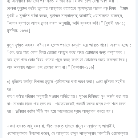
ঘ) আল্লাহর রহমাতের প্রশস্ততা ও তার করুণার কথা বেশী বেশী স্মরণ করা ।
কেননা যুলুমের কষ্টের তুলনায় আল্লাহর রহমাতের প্রশস্ততা অনেক বড় বিষয়। ইমাম
বুখারী ও মুসলিম বর্ণনা করেন, মুহাম্মদ সাল্লাল্লাহু আলাইহি ওয়াসাল্লাম বলেছেন,
‘‘আমার ব্যাপারে আমার বান্দার ধারণা অনুযায়ী, আমি ব্যবহার করি।’’ [বুখারী:৭৪০৫;
মুসলিম: ২৬৭৫]
যুলুম দৃশ্যত অসহ্য-কষ্টদায়ক হলেও পশ্চাতে কল্যাণ বয়ে আনতে পারে। এরশাদ হচ্ছে :
‘‘এবং হতে পারে কোন বিষয় তোমরা অপছন্দ করছ অথচ তোমাদের জন্য কল্যাণকর।
আর হতে পারে কোন বিষয় তোমরা পছন্দ করছ অথচ তা তোমাদের জন্য অকল্যাণকর।
আর আল্লাহ জানেন এবং তোমরা জান না।’’ [বাকারাহ-১১৬]
ঙ) মুমিনের কর্তব্য বিপদের মুহূর্তে প্রতিদানের কথা স্মরণ করা। এতে মুসিবত সহনীয়
হয়।
কারণ কষ্টের পরিমাণ অনুযায়ী সওয়াব অর্জিত হয়। সুখের বিনিময়ে সুখ অর্জন করা যায়
না- সাধনার ব্রিজ পার হতে হয়। প্রত্যেককেই পরবর্তী ফলের জন্য নগদ শ্রম দিতে
হয়। দুনিয়ার কষ্টের সিঁড়ি পার হয়ে আখেরাতের স্বাদ আস্বাদান করতে হয়।
একদা হজরত আবু বকর রা. ভীত-ত্রস্ত হালতে রাসূল সাল্লাল্লাহু আলাইহি
ওয়াসাল্লামকে জিজ্ঞাসা করেন, হে আল্লাহর রাসূল সাল্লাল্লাহু আলাইহি ওয়াসাল্লাম