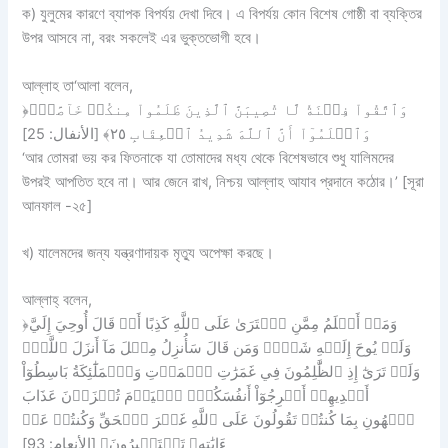
ক) যুলুমের কারণে ব্যাপক বিপর্যয় দেখা দিবে। এ বিপর্যয় কোন বিশেষ গোষ্ঠী বা ব্যক্তির
উপর আসবে না, বরং সকলেই এর ভুক্তভোগী হবে।
আল্লাহ তা‘আলা বলেন,
﴿وَٱتَّقُواْ فِتۡنَةٗ لَّا تُصِيبَنَّ ٱلَّذِينَ ظَلَمُواْ مِنكُمۡ خَآصَّةٗۖ
وَٱعۡلَمُوٓاْ أَنَّ ٱللَّهَ شَدِيدُ ٱلۡعِقَابِ ٢٥﴾ [الأنفال: 25]
‘আর তোমরা ভয় কর ফিতনাকে যা তোমাদের মধ্য থেকে বিশেষভাবে শুধু যালিমদের
উপরই আপতিত হবে না। আর জেনে রাখ, নিশ্চয় আল্লাহ আযাব প্রদানে কঠোর।’ [সূরা
আনফাল -২৫]
খ) যালেমদের জন্য যন্ত্রণাদায়ক মৃত্যু অপেক্ষা করছে।
আল্লাহ্ বলেন,
﴿وَمَنۡ أَظۡلَمُ مِمَّنِ ٱفۡتَرَىٰ عَلَى ٱللَّهِ كَذِبًا أَوۡ قَالَ أُوحِيَ إِلَيَّ
وَلَمۡ يُوحَ إِلَيۡهِ شَيۡءٞ وَمَن قَالَ سَأُنزِلُ مِثۡلَ مَآ أَنزَلَ ٱللَّهُۗ
وَلَوۡ تَرَىٰٓ إِذِ ٱلظَّٰلِمُونَ فِي غَمَرَٰتِ ٱلۡمَوۡتِ وَٱلۡمَلَٰٓئِكَةُ بَاسِطُوٓاْ
أَيۡدِيهِمۡ أَخۡرِجُوٓاْ أَنفُسَكُمُۖ ٱلۡيَوۡمَ تُجۡزَوۡنَ عَذَابَ
ٱلۡهُونِ بِمَا كُنتُمۡ تَقُولُونَ عَلَى ٱللَّهِ غَيۡرَ ٱلۡحَقِّ وَكُنتُمۡ عَنۡ
ءَايَٰتِهِۦ تَسۡتَكۡبِرُونَ﴾ [الأنعام: 93]