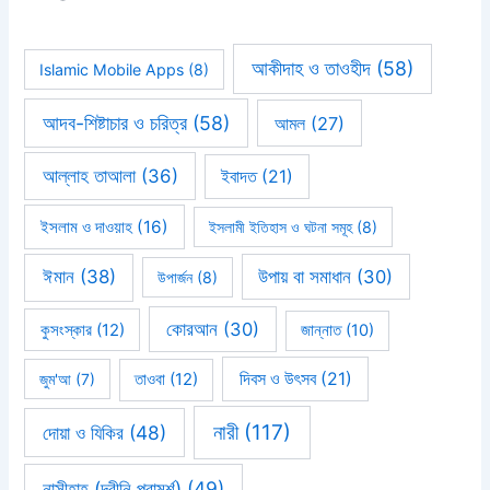
আকীদাহ ও তাওহীদ
(58)
Islamic Mobile Apps
(8)
আদব-শিষ্টাচার ও চরিত্র
(58)
আমল
(27)
আল্লাহ তাআলা
(36)
ইবাদত
(21)
ইসলাম ও দাওয়াহ
(16)
ইসলামী ইতিহাস ও ঘটনা সমূহ
(8)
ঈমান
(38)
উপায় বা সমাধান
(30)
উপার্জন
(8)
কোরআন
(30)
কুসংস্কার
(12)
জান্নাত
(10)
দিবস ও উৎসব
(21)
জুম'আ
(7)
তাওবা
(12)
নারী
(117)
দোয়া ও যিকির
(48)
নাসীহাহ (দ্বীনি পরামর্শ)
(49)