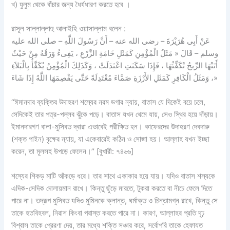
খ) যুলুম থেকে বাঁচার জন্য ধৈর্যধারণ করতে হবে ।
রাসূল সাল্লাল্লাহু আলাইহি ওয়াসাল্লাম বলেন :
عَنْ أَبِى هُرَيْرَةَ – رضى الله عنه – أَنَّ رَسُولَ اللَّهِ – صلى الله عليه
وسلم – قَالَ « مَثَلُ الْمُؤْمِنِ كَمَثَلِ خَامَةِ الزَّرْعِ ، يَفِىءُ وَرَقُهُ مِنْ حَيْثُ
أَتَتْهَا الرِّيحُ تُكَفِّئُهَا ، فَإِذَا سَكَنَتِ اعْتَدَلَتْ ، وَكَذَلِكَ الْمُؤْمِنُ يُكَفَّأُ بِالْبَلاَءِ
، وَمَثَلُ الْكَافِرِ كَمَثَلِ الأَرْزَةِ صَمَّاءَ مُعْتَدِلَةً حَتَّى يَقْصِمَهَا اللَّهُ إِذَا شَاءَ»
‘‘‌ঈমানদার ব্যক্তির উদাহরণ শস্যের নরম ডগার ন্যায়, বাতাস যে দিকেই বয়ে চলে,
সেদিকেই তার পত্র-পল্লব ঝুঁকে পড়ে। বাতাস যখন থেমে যায়, সেও স্থির হয়ে দাঁড়ায়।
ইমানদারগণ বালা-মুসিবত দ্বারা এভাবেই পরীক্ষিত হন। কাফেরদের উদাহরণ দেবদারু
(শক্ত পাইন) বৃক্ষের ন্যায়, যা একেবারেই কঠিন ও সোজা হয়। আল্লাহ যখন ইচ্ছা
করেন, তা মূলসহ উপড়ে ফেলেন।’’ [বুখারী: ৭৪৬৬]
শস্যের শিকড় মাটি আঁকড়ে ধরে। তার সাথে একাকার হয়ে যায়। যদিও বাতাস শস্যকে
এদিক-সেদিক দোলায়মান রাখে। কিন্তু ছুঁড়ে মারতে, টুকরা করতে বা নীচে ফেলে দিতে
পারে না। তদ্রূপ মুসিবত যদিও মুমিনকে ক্লান্ত, ঘর্মাক্ত ও চিন্তামগ্ন রাখে, কিন্তু সে
তাকে হতবিহবল, নিরাশ কিংবা পরাস্ত করতে পারে না। কারণ, আল্লাহর প্রতি দৃঢ়
বিশ্বাস তাকে প্রেরণা দেয়, তার মধ্যে শক্তি সঞ্চার করে, সর্বোপরি তাকে হেফাযত