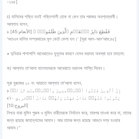
-১৬৫]
চ) যালিমের শক্তি যতই শক্তিশালী হোক না কেন তার পরাজয় অবশ্যম্ভাবী।
আল্লাহ বলেন,
﴿ فَقُطِعَ دَابِرُ ٱلۡقَوۡمِ ٱلَّذِينَ ظَلَمُواْۚ ﴾ [الأنعام:45]
‘অতএব যালিম সম্প্রদায়ের মূল কেটে ফেলা হল।’ [সূরা আল-আন‘আম:৪৫]
• দুনিয়ার পাশাপাশি আখেরাতেও যুলুমের কারণে যেসব ভয়াবহ অবস্থা হবে তাহলো:
ক) আল্লাহ তা‘আলা যালেমদেরকে আখেরাতে ভয়ানক শাস্তি দিবেন।
সূরা বুরুজের ১০ নং আয়াতে আল্লাহ তা‘আলা বলেন,
﴿ إِنَّ ٱلَّذِينَ فَتَنُواْ ٱلۡمُؤۡمِنِينَ وَٱلۡمُؤۡمِنَٰتِ ثُمَّ لَمۡ
يَتُوبُواْ فَلَهُمۡ عَذَابُ جَهَنَّمَ وَلَهُمۡ عَذَابُ ٱلۡحَرِيقِ ١٠﴾
[البروج:10]
নিশ্চয় যারা মুমিন পুরুষ ও মুমিন নারীদেরকে নির্যাতন করে, তারপর তাওবা করে না, তাদের
জন্য রয়েছে জাহান্নামের আযাব। আর তাদের জন্য রয়েছে আগুনে দগ্ধ হওয়ার
আযাব।’’