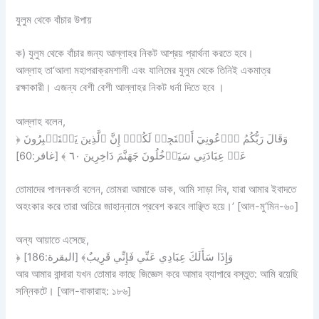
যুলুম থেকে বাঁচার উপায়
ক) যুলুম থেকে বাঁচার জন্য আল্লাহর নিকট আশ্রয় প্রার্থনা করতে হবে।
আল্লাহ তা‘আলা মহাপরাক্রমশালী এবং যালিমের যুলুম থেকে তিনিই একমাত্র
রক্ষাকারী। এজন্য বেশী বেশী আল্লাহর নিকট ধর্না দিতে হবে ।
আল্লাহ বলেন,
﴿ وَقَالَ رَبُّكُمُ ٱدۡعُونِيٓ أَسۡتَجِبۡ لَكُمۡۚ إِنَّ ٱلَّذِينَ يَسۡتَكۡبِرُونَ
عَنۡ عِبَادَتِي سَيَدۡخُلُونَ جَهَنَّمَ دَاخِرِينَ ٦٠ ﴾ [غافر:60]
তোমাদের পালনকর্তা বলেন, তোমরা আমাকে ডাক, আমি সাড়া দিব, যারা আমার ইবাদতে
অহংকার করে তারা অচিরে জাহান্নামে প্রবেশ করবে লাঞ্ছিত হয়ে।’ [আল-মু‘মিন-৬০]
অন্য আয়াতে এসেছে,
﴿ وَإِذَا سَأَلَكَ عِبَادِي عَنِّي فَإِنِّي قَرِيبٌ﴾ [البقرة:186]
আর আমার বান্দারা যখন তোমার কাছে জিজ্ঞেস করে আমার ব্যাপারে বস্তুত: আমি রয়েছি
সন্নিকটে। [আল-বাকারাহ: ১৮৬]