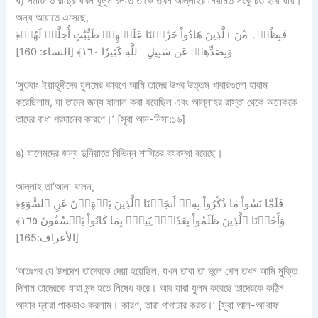
ঘ) সমাজ ও রাষ্ট্রে যখন যুলুম চলতে তাকে তখন আল্লাহর নেয়ামত সংকুচিত হয়ে যায়।
অন্য আয়াতে এসেছে,
﴿فَبِظُلۡمٖ مِّنَ ٱلَّذِينَ هَادُواْ حَرَّمۡنَا عَلَيۡهِمۡ طَيِّبَٰتٍ أُحِلَّتۡ لَهُمۡ
وَبِصَدِّهِمۡ عَن سَبِيلِ ٱللَّهِ كَثِيرٗا ١٦٠﴾ [النساء: 160]
‘সুতরাং ইয়াহূদীদের যুলমের কারণে আমি তাদের উপর উত্তম খাবারগুলো হারাম
করেছিলাম, যা তাদের জন্য হালাল করা হয়েছিল এবং আল্লাহর রাস্তা থেকে অনেককে
তাদের বাধা প্রদানের কারণে।’ [সূরা আন-নিসা:১৬]
ঙ) যালেমদের জন্য দুনিয়াতে বিভিন্ন শাস্তির ব্যবস্থা রয়েছে।
আল্লাহ তা‘আলা বলেন,
﴿فَلَمَّا نَسُواْ مَا ذُكِّرُواْ بِهِۦٓ أَنجَيۡنَا ٱلَّذِينَ يَنۡهَوۡنَ عَنِ ٱلسُّوٓءِ
وَأَخَذۡنَا ٱلَّذِينَ ظَلَمُواْ بِعَذَابِۢ بَ‍ِٔيسِۢ بِمَا كَانُواْ يَفۡسُقُونَ ١٦٥﴾
[الأعراف:165]
‘অতঃপর যে উপদেশ তাদেরকে দেয়া হয়েছিল, যখন তারা তা ভুলে গেল তখন আমি মুক্তি
দিলাম তাদেরকে যারা মন্দ হতে নিষেধ করে। আর যারা যুলম করেছে তাদেরকে কঠিন
আযাব দ্বারা পাকড়াও করলাম। কারণ, তারা পাপাচার করত।’ [সূরা আল-আ‘রাফ