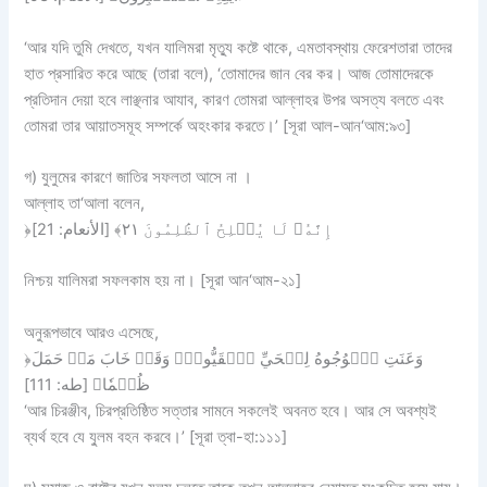
‘আর যদি তুমি দেখতে, যখন যালিমরা মৃত্যু কষ্টে থাকে, এমতাবস্থায় ফেরেশতারা তাদের
হাত প্রসারিত করে আছে (তারা বলে), ‘তোমাদের জান বের কর। আজ তোমাদেরকে
প্রতিদান দেয়া হবে লাঞ্ছনার আযাব, কারণ তোমরা আল্লাহর উপর অসত্য বলতে এবং
তোমরা তার আয়াতসমূহ সম্পর্কে অহংকার করতে।’ [সূরা আল-আন‘আম:৯৩]
গ) যুলুমের কারণে জাতির সফলতা আসে না ।
আল্লাহ তা‘আলা বলেন,
﴿إِنَّهُۥ لَا يُفۡلِحُ ٱلظَّٰلِمُونَ ٢١﴾ [الأنعام: 21]
নিশ্চয় যালিমরা সফলকাম হয় না। [সূরা আন‘আম-২১]
অনুরূপভাবে আরও এসেছে,
﴿وَعَنَتِ ٱلۡوُجُوهُ لِلۡحَيِّ ٱلۡقَيُّومِۖ وَقَدۡ خَابَ مَنۡ حَمَلَ
ظُلۡمٗا﴾ [طه: 111]
‘আর চিরঞ্জীব, চিরপ্রতিষ্ঠিত সত্তার সামনে সকলেই অবনত হবে। আর সে অবশ্যই
ব্যর্থ হবে যে যু্লম বহন করবে।’ [সূরা ত্বা-হা:১১১]