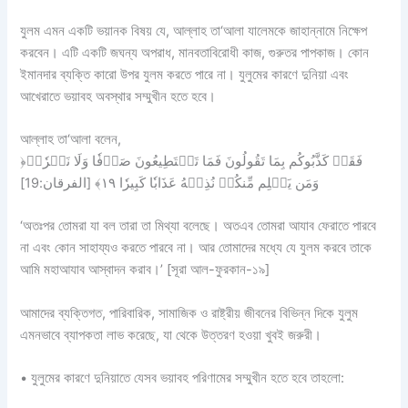
যুলম এমন একটি ভয়ানক বিষয় যে, আল্লাহ তা‘আলা যালেমকে জাহান্নামে নিক্ষেপ
করবেন। এটি একটি জঘন্য অপরাধ, মানবতাবিরোধী কাজ, গুরুতর পাপকাজ। কোন
ইমানদার ব্যক্তি কারো উপর যুলম করতে পারে না। যুলুমের কারণে দুনিয়া এবং
আখেরাতে ভয়াবহ অবস্থার সম্মুখীন হতে হবে।
আল্লাহ তা‘আলা বলেন,
﴿فَقَدۡ كَذَّبُوكُم بِمَا تَقُولُونَ فَمَا تَسۡتَطِيعُونَ صَرۡفٗا وَلَا نَصۡرٗاۚ
وَمَن يَظۡلِم مِّنكُمۡ نُذِقۡهُ عَذَابٗا كَبِيرٗا ١٩﴾ [الفرقان:19]
‘অতঃপর তোমরা যা বল তারা তা মিথ্যা বলেছে। অতএব তোমরা আযাব ফেরাতে পারবে
না এবং কোন সাহায্যও করতে পারবে না। আর তোমাদের মধ্যে যে যুলম করবে তাকে
আমি মহাআযাব আস্বাদন করাব।’ [সূরা আল-ফুরকান-১৯]
আমাদের ব্যক্তিগত, পারিবারিক, সামাজিক ও রাষ্ট্রীয় জীবনের বিভিন্ন দিকে যুলুম
এমনভাবে ব্যাপকতা লাভ করেছে, যা থেকে উত্তরণ হওয়া খুবই জরুরী।
• যুলুমের কারণে দুনিয়াতে যেসব ভয়াবহ পরিণামের সম্মুখীন হতে হবে তাহলো: