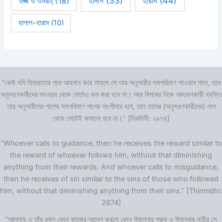
হারাম
(44)
হাদীস
(33)
হজ্জ ও ওমরাহ্‌
(18)
হালাল-হারাম
(10)
“কেউ যদি হিদায়াতের পথে আহবান করে তাহলে সে তার অনুসারীর সমপরিমাণ সাওয়াব পাবে, তবে
অনুসরণকারীদের সাওয়াব থেকে মোটেও কম করা হবে না। আর বিপথের দিকে আহবানকারী ব্যক্তি
তার অনুসারীদের পাপের সমপরিমাণ পাপের অংশীদার হবে, তবে তাদের (অনুসরণকারীদের) পাপ
থেকে মোটেই কমানো হবে না।” [তিরমিযী: ২৬৭৪]
“Whoever calls to guidance, then he receives the reward similar to
the reward of whoever follows him, without that diminishing
anything from their rewards. And whoever calls to misguidance,
then he receives of sin similar to the sins of those who followed
him, without that diminishing anything from their sins.” [Thirmidhi:
2674]
“আল্লাহ ও তাঁর রসূল কোন কাজের আদেশ করলে কোন ঈমানদার পুরুষ ও ঈমানদার নারীর সে