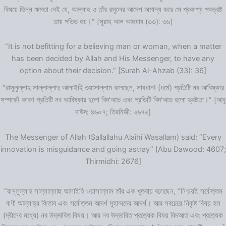
বিষয়ে ভিন্ন ক্ষমতা নেই যে, আল্লাহ ও তাঁর রসূলের আদেশ অমান্য করে সে প্রকাশ্য পথভ্রষ্ট
তায় পতিত হয়।” [সূরাহ আল আহযাব (৩৩): ৩৬]
“It is not befitting for a believing man or woman, when a matter
has been decided by Allah and His Messenger, to have any
option about their decision.” [Surah Al-Ahzab (33): 36]
“রাসূলুল্লাহ সাল্লাল্লাহু আলাইহি ওয়াসাল্লাম বলেছেন, সাবধান! (ধর্মে) প্রতিটি নব আবিষ্কার
সম্পর্কে! কারণ প্রতিটি নব আবিষ্কার হলো বিদ‘আত এবং প্রতিটি বিদ‘আত হলো ভ্রষ্টতা।” [আবূ
দাউদ: ৪৬০৭; তিরমিজী: ২৬৭৬]
The Messenger of Allah (Sallallahu Alaihi Wasallam) said: “Every
innovation is misguidance and going astray” [Abu Dawood: 4607;
Thirmidhi: 2676]
“রাসূলুল্লাহ সাল্লাল্লাহু আলাইহি ওয়াসাল্লাম তাঁর এক খুতবায় বলেছেন, “নিশ্চয়ই সর্বোত্তম
বাণী আল্লাহ্‌র কিতাব এবং সর্বোত্তম আদর্শ মুহাম্মদের আদর্শ। আর সবচেয়ে নিকৃষ্ট বিষয় হল
(দ্বীনের মধ্যে) নব উদ্ভাবিত বিষয়। আর নব উদ্ভাবিত প্রত্যেক বিষয় বিদআত এবং প্রত্যেক