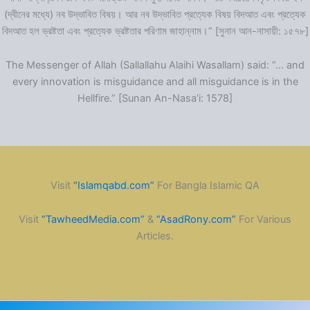
(দ্বীনের মধ্যে) নব উদ্ভাবিত বিষয়। আর নব উদ্ভাবিত প্রত্যেক বিষয় বিদআত এবং প্রত্যেক
বিদআত হল ভ্রষ্টতা এবং প্রত্যেক ভ্রষ্টতার পরিণাম জাহান্নাম।” [সুনান আন-নাসায়ী: ১৫৭৮]
The Messenger of Allah (Sallallahu Alaihi Wasallam) said: “… and
every innovation is misguidance and all misguidance is in the
Hellfire.” [Sunan An-Nasa’i: 1578]
Visit
“Islamqabd.com”
For Bangla Islamic QA
Visit
“TawheedMedia.com”
&
“AsadRony.com”
For Various
Articles.