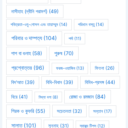
নাসীহাহ (দ্বীনি পরামর্শ)
(49)
পবিত্রতা-ওযু-গোসল এবং তায়াম্মুম
(14)
পরিধান বস্তু
(14)
পরিবার ও দাম্পত্য
(104)
পর্দা
(11)
পাপ বা গুনাহ
(58)
পুরুষ
(70)
প্রশ্নোত্তর
(96)
ফিতনা
(26)
ফরজ-ওয়াজিব
(13)
বিবিধ-প্রসঙ্গ
(44)
বিদ’আত
(39)
বিধি-বিধান
(39)
রোজা ও রমজান
(84)
বিয়ে
(41)
মিথ্যা বলা
(8)
শিরক ও কুফরি
(55)
সচেতনতা
(32)
সন্তান
(17)
সালাত
(101)
সুন্নাহ
(31)
স্বাস্থ্য টিপস
(12)