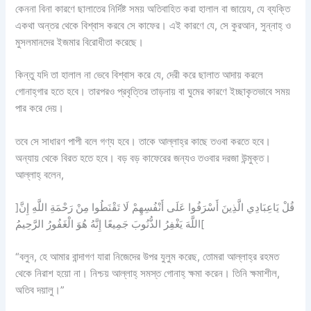
কেননা বিনা কারণে ছালাতের নির্দিষ্ট সময় অতিবাহিত করা হালাল বা জায়েয, যে ব্যক্তি
একথা অন্তর থেকে বিশ্বাস করবে সে কাফের। এই কারণে যে, সে কুরআন, সুন্নাহ্‌ ও
মুসলমানদের ইজমার বিরোধীতা করেছে।
কিন্তু যদি তা হালাল না ভেবে বিশ্বাস করে যে, দেরী করে ছালাত আদায় করলে
গোনাহ্‌গার হতে হবে। তারপরও প্রবৃত্তির তাড়নায় বা ঘুমের কারণে ইচ্ছাকৃতভাবে সময়
পার করে দেয়।
তবে সে সাধারণ পাপী বলে গণ্য হবে। তাকে আল্লাহ্‌র কাছে তওবা করতে হবে।
অন্যায় থেকে বিরত হতে হবে। বড় বড় কাফেরের জন্যও তওবার দরজা উন্মুক্ত।
আল্লাহ্‌ বলেন,
]قُلْ يَاعِبَادِي الَّذِينَ أَسْرَفُوا عَلَى أَنْفُسِهِمْ لَا تَقْنَطُوا مِنْ رَحْمَةِ اللَّهِ إِنَّ
اللَّهَ يَغْفِرُ الذُّنُوبَ جَمِيعًا إِنَّهُ هُوَ الْغَفُورُ الرَّحِيمُ[
“বলুন, হে আমার বান্দাগণ যারা নিজেদের উপর যুলুম করেছ, তোমরা আল্লাহ্‌র রহমত
থেকে নিরাশ হয়ো না। নিশ্চয় আল্লাহ্‌ সমস্ত গোনাহ্‌ ক্ষমা করেন। তিনি ক্ষমাশীল,
অতিব দয়ালু।”