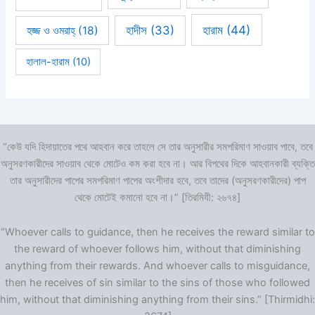
হারাম
(44)
হাদীস
(33)
হজ্জ ও ওমরাহ্‌
(18)
হালাল-হারাম
(10)
“কেউ যদি হিদায়াতের পথে আহবান করে তাহলে সে তার অনুসারীর সমপরিমাণ সাওয়াব পাবে, তবে
অনুসরণকারীদের সাওয়াব থেকে মোটেও কম করা হবে না। আর বিপথের দিকে আহবানকারী ব্যক্তি
তার অনুসারীদের পাপের সমপরিমাণ পাপের অংশীদার হবে, তবে তাদের (অনুসরণকারীদের) পাপ
থেকে মোটেই কমানো হবে না।” [তিরমিযী: ২৬৭৪]
“Whoever calls to guidance, then he receives the reward similar to
the reward of whoever follows him, without that diminishing
anything from their rewards. And whoever calls to misguidance,
then he receives of sin similar to the sins of those who followed
him, without that diminishing anything from their sins.” [Thirmidhi: