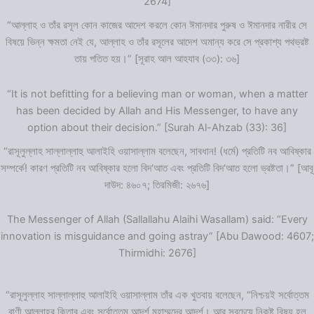
2674]
“আল্লাহ ও তাঁর রসূল কোন কাজের আদেশ করলে কোন ঈমানদার পুরুষ ও ঈমানদার নারীর সে
বিষয়ে ভিন্ন ক্ষমতা নেই যে, আল্লাহ ও তাঁর রসূলের আদেশ অমান্য করে সে প্রকাশ্য পথভ্রষ্ট
তায় পতিত হয়।” [সূরাহ আল আহযাব (৩৩): ৩৬]
“It is not befitting for a believing man or woman, when a matter
has been decided by Allah and His Messenger, to have any
option about their decision.” [Surah Al-Ahzab (33): 36]
“রাসূলুল্লাহ সাল্লাল্লাহু আলাইহি ওয়াসাল্লাম বলেছেন, সাবধান! (ধর্মে) প্রতিটি নব আবিষ্কার
সম্পর্কে! কারণ প্রতিটি নব আবিষ্কার হলো বিদ‘আত এবং প্রতিটি বিদ‘আত হলো ভ্রষ্টতা।” [আবূ
দাউদ: ৪৬০৭; তিরমিজী: ২৬৭৬]
The Messenger of Allah (Sallallahu Alaihi Wasallam) said: “Every
innovation is misguidance and going astray” [Abu Dawood: 4607;
Thirmidhi: 2676]
“রাসূলুল্লাহ সাল্লাল্লাহু আলাইহি ওয়াসাল্লাম তাঁর এক খুতবায় বলেছেন, “নিশ্চয়ই সর্বোত্তম
বাণী আল্লাহ্‌র কিতাব এবং সর্বোত্তম আদর্শ মুহাম্মদের আদর্শ। আর সবচেয়ে নিকৃষ্ট বিষয় হল