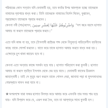
পরিবারের কোন সন্তান যদি বেনামাযী হয়, তবে কর্তার উপর আবশ্যক হচ্ছে তাদেরকে
নামাযের ব্যাপারে বাধ্য করা। তিনি তাদেরকে নামাযের নির্দেশ দিবেন, বুঝাবেন,
প্রয়োজনে তাদেরকে প্রহার করবেন।
কেননা নবী (সাঃ)বলেন, وَاضْرِبُوهُمْ عَلَيْهَا لِعَشْرِ سِنِينَ “দশ বছর বয়সে ছালাত
আদায় না করলে তাদেরকে প্রহার করবে।”
এতে যদি কাজ না হয়, তবে (ইসলামী রাষ্ট্রের পক্ষ থেকে নিযুক্ত) দায়িত্বশীল ব্যক্তির
কাছে তাকে সোপর্দ করবেন। যাতে করে তাকে ছালাত আদায় করতে বাধ্য করা হয়।
এক্ষেত্রে চুপ থাকা জায়েয হবে না।
কেননা এতে অন্যায় কাজে সমর্থন হয়ে যায়। ছালাত পরিত্যাগ করা কুফরী। ছালাত
আদায় না করলে ব্যক্তি ইসলাম থেকে বের হয়ে যাবে। বেনামাযী কাফের চিরকাল
জাহান্নামী। তাই সে মৃত্যু বরণ করলে তাকে গোসল দেয়া, জানাযা পড়া বা মুসলমানদের
গোরস্থানে দাফন করা যাবে না।
★অপরপক্ষে যারা ফজর ছালাত বিলম্ব করে আদায় করে এমনকি তার সময় পার হয়ে
যায়- যদি বিশ্বাস করে যে, এরূপ করা বৈধ, তবে তা আল্লাহ্‌র সাথে কুফরী হল।