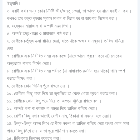
ইত্যাদি।
৩. যবাই করার জন্য কোন নির্দিষ্ট জীব/জন্তু চাওয়া, তা আল্লাহর নামে যবাই না করা।
কখনও তার রক্ত ব্যথার স্থানে মাখান বা বিরান ঘর বা জায়গায় নিক্ষেপ করা।
৪. রহস্যময় মায়াজাল বা অস্পষ্ট মন্ত্র লিখা।
৫. অস্পষ্ট তন্ত্র-মন্ত্র ও মায়াজাল পাঠ করা।
৬. রোগীকে চর্তুভূজ নক্সা বানিয়ে দেয়া, যাতে থাকে অক্ষর বা নম্বর। তাবিজ বানিয়ে
দেয়া।
৭. রোগীকে এক নির্ধারিত সময় এক কক্ষে (যাতে আলো প্রবেশ করে না) লোকের
অন্তরালে থাকার নির্দেশ দেয়া।
৮. রোগীকে এক নির্ধারিত সময় পর্যন্ত (যা সাধারণত ৪০দিন হয়ে থাকে) পানি স্পর্শ
করতে নিষেধ করা।
৯. রোগীকে কোন জিনিস পুঁতে রাখতে দেয়া।
১০. রোগীকে কিছু পাতা দিয়ে তা জ্বালিয়ে তা থেকে ধোয়া গ্রহণ করতে বলা।
১১. রোগীকে কোন কিছু পড়ে দিয়ে তা আগুনে ঝুলিয়ে রাখতে বলা।
১২. অস্পষ্ট কথা বা কালাম বা নম্বর দিয়ে তাবিজ বানিয়ে দেয়া।
১৩. রোগীর কিছু বলার আগেই রোগীর নাম, ঠিকানা বা সমস্যা বলে দেয়া।
১৪. ছিন্ন-ছিন্ন অক্ষর লিখে রোগীকে নকশা বা তাবিজ বানিয়ে দেয়া অথবা কোন সাদা
পাথরে কিছু লিখে দেয়া ও তা ধুয়ে পানি পান করতে বলা।
১৫. চিকিৎসায় জ্বিনের ব্যবহার করা।