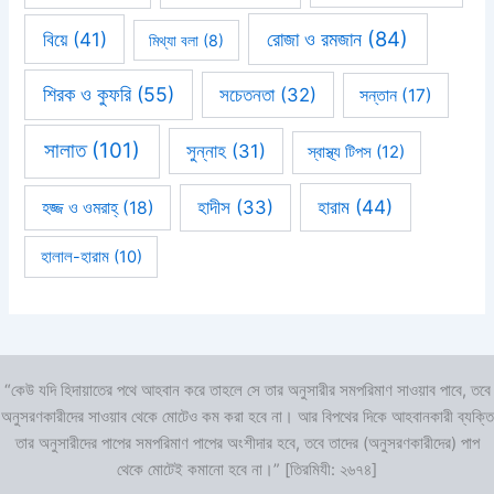
রোজা ও রমজান
(84)
বিয়ে
(41)
মিথ্যা বলা
(8)
শিরক ও কুফরি
(55)
সচেতনতা
(32)
সন্তান
(17)
সালাত
(101)
সুন্নাহ
(31)
স্বাস্থ্য টিপস
(12)
হারাম
(44)
হাদীস
(33)
হজ্জ ও ওমরাহ্‌
(18)
হালাল-হারাম
(10)
“কেউ যদি হিদায়াতের পথে আহবান করে তাহলে সে তার অনুসারীর সমপরিমাণ সাওয়াব পাবে, তবে
অনুসরণকারীদের সাওয়াব থেকে মোটেও কম করা হবে না। আর বিপথের দিকে আহবানকারী ব্যক্তি
তার অনুসারীদের পাপের সমপরিমাণ পাপের অংশীদার হবে, তবে তাদের (অনুসরণকারীদের) পাপ
থেকে মোটেই কমানো হবে না।” [তিরমিযী: ২৬৭৪]