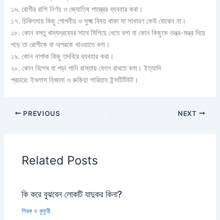
১৬. রোগীর রাশি নির্ণয় ও জ্যোতিষ শাস্ত্রের ব্যবহার করা।
১৭. চিকিৎসায় কিছু গোপনীয় ও সুক্ষ্ম বিষয় থাকা যা সাধারণ কেউ বোঝেন না।
১৮. কোন বস্তু খাদ্যদ্রব্যের সাথে মিশিয়ে খেতে বলা বা কোন কিছুকে তন্ত্র-মন্ত্র দিয়ে
পড়ে তা রোগীকে বা অপরকে খাওয়াতে বলা।
১৯. কোন নাপাক কিছু তদবিরে ব্যবহার করা।
২০. কোন বিশেষ বা পড়া পানি রাস্তায় ফেলে রাখতে বলা। ইত্যাদি
প্রচারে: ইখলাস হিজামা ও রুকিয়া শারিয়াহ ইন্সটিটিউট।
PREVIOUS
NEXT
Related Posts
কি করে বুঝবেন লোকটি যাদুকর কিনা?
শিরক ও কুফুরী