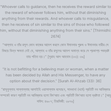
“Whoever calls to guidance, then he receives the reward similar to
the reward of whoever follows him, without that diminishing
anything from their rewards. And whoever calls to misguidance,
then he receives of sin similar to the sins of those who followed
him, without that diminishing anything from their sins.” [Thirmidhi:
2674]
“আল্লাহ ও তাঁর রসূল কোন কাজের আদেশ করলে কোন ঈমানদার পুরুষ ও ঈমানদার নারীর সে
বিষয়ে ভিন্ন ক্ষমতা নেই যে, আল্লাহ ও তাঁর রসূলের আদেশ অমান্য করে সে প্রকাশ্য পথভ্রষ্ট
তায় পতিত হয়।” [সূরাহ আল আহযাব (৩৩): ৩৬]
“It is not befitting for a believing man or woman, when a matter
has been decided by Allah and His Messenger, to have any
option about their decision.” [Surah Al-Ahzab (33): 36]
“রাসূলুল্লাহ সাল্লাল্লাহু আলাইহি ওয়াসাল্লাম বলেছেন, সাবধান! (ধর্মে) প্রতিটি নব আবিষ্কার
সম্পর্কে! কারণ প্রতিটি নব আবিষ্কার হলো বিদ‘আত এবং প্রতিটি বিদ‘আত হলো ভ্রষ্টতা।” [আবূ
দাউদ: ৪৬০৭; তিরমিজী: ২৬৭৬]