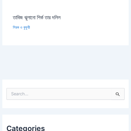
তাবিজ ঝুলানো শির্ক তার দলিল
শিরক ও কুফুরী
S
e
a
r
c
h
Categories
f