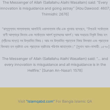
The Messenger of Allah (Sallallahu Alaihi Wasallam) said: “Every
innovation is misguidance and going astray” [Abu Dawood: 4607;
Thirmidhi: 2676]
“রাসূলুল্লাহ সাল্লাল্লাহু আলাইহি ওয়াসাল্লাম তাঁর এক খুতবায় বলেছেন, “নিশ্চয়ই সর্বোত্তম
বাণী আল্লাহ্‌র কিতাব এবং সর্বোত্তম আদর্শ মুহাম্মদের আদর্শ। আর সবচেয়ে নিকৃষ্ট বিষয় হল
(দ্বীনের মধ্যে) নব উদ্ভাবিত বিষয়। আর নব উদ্ভাবিত প্রত্যেক বিষয় বিদআত এবং প্রত্যেক
বিদআত হল ভ্রষ্টতা এবং প্রত্যেক ভ্রষ্টতার পরিণাম জাহান্নাম।” [সুনান আন-নাসায়ী: ১৫৭৮]
The Messenger of Allah (Sallallahu Alaihi Wasallam) said: “… and
every innovation is misguidance and all misguidance is in the
Hellfire.” [Sunan An-Nasa’i: 1578]
Visit
“Islamqabd.com”
For Bangla Islamic QA