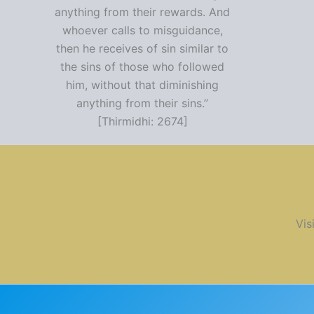
anything from their rewards. And
whoever calls to misguidance,
then he receives of sin similar to
the sins of those who followed
him, without that diminishing
anything from their sins.”
[Thirmidhi: 2674]
Vis