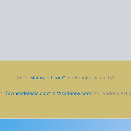
Visit
“Islamqabd.com”
For Bangla Islamic QA
it
“TawheedMedia.com”
&
“AsadRony.com”
For Various Artic