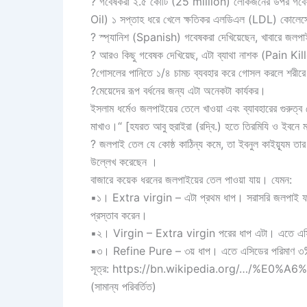
? গবেষকরা ২.৫ কোটি (25 million) লোকজনের উপর গবেষণা
Oil) ১ সপ্তাহ ধরে খেলে ক্ষতিকর এলডিএল (LDL) কোলেস্
? স্প্যানিশ (Spanish) গবেষকরা দেখিয়েছেন, খাবারে জলপ
? আরও কিছু গবেষক দেখিয়েছ, এটা ব্যাথা নাশক (Pain Kil
?গোসলের পানিতে ১/৪ চামচ ব্যবহার করে গোসল করলে শরীরে শ
?মেয়েদের রূপ বর্ধনের জন্য এটা অনেকটা কার্যকর।
ইসলাম ধর্মেও জলপাইয়ের তেলে খাওয়া এবং ব্যাবহারের গুরুত
মাখাও।“ [হযরত আবু হুরাইরা (রদ্বি.) হতে তিরমিযি ও ইবনে 
? জলপাই তেল যে কোষ্ঠ কাঠিন্য কমে, তা ইবনুল কাইয়্যূ
উল্লেখ করেছেন ।
বাজারে কয়েক ধরনের জলপাইয়ের তেল পাওয়া যায়। যেমন:
▪১। Extra virgin – এটা প্রথম ধাপ। সরাসরি জলপাই ফল 
প্রস্তাব করেন।
▪২। Virgin – Extra virgin পরের ধাপ এটা। এতে এস
▪৩। Refine Pure – ৩য় ধাপ। এতে এসিডের পরিমাণ ৩
সূত্র: https://bn.wikipedia.org/…/
(সামান্য পরিবর্তিত)