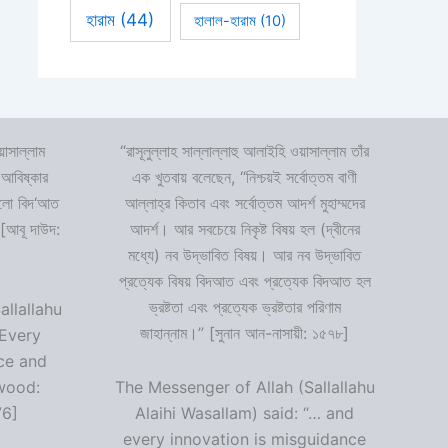
হারাম
(44)
হালাল-হারাম
(10)
়াসাল্লাম
“রাসূলুল্লাহ সাল্লাল্লাহু আলাইহি ওয়াসাল্লাম তাঁর
 আবিষ্কার
এক খুতবায় বলেছেন, “নিশ্চয়ই সর্বোত্তম বাণী
 হলো বিদ‘আত
আল্লাহ্‌র কিতাব এবং সর্বোত্তম আদর্শ মুহাম্মদের
 [আবূ দাউদ:
আদর্শ। আর সবচেয়ে নিকৃষ্ট বিষয় হল (দ্বীনের
মধ্যে) নব উদ্ভাবিত বিষয়। আর নব উদ্ভাবিত
প্রত্যেক বিষয় বিদআত এবং প্রত্যেক বিদআত হল
ভ্রষ্টতা এবং প্রত্যেক ভ্রষ্টতার পরিণাম
allallahu
জাহান্নাম।” [সুনান আন-নাসায়ী: ১৫৭৮]
“Every
ce and
wood:
The Messenger of Allah (Sallallahu
76]
Alaihi Wasallam) said: “… and
every innovation is misguidance