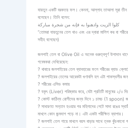
যায়তুন একটি বরকতয় ফল। কেননা, আল্লাহ তাআলা সূরা তীন
বলেছেন। তিনি বলেন:
كلوا الزيت وادهنوا به فإنه من شجرة مباركة
“তোমরা যায়তুনের তেল খাও এবং এর দ্বারা মালিশ কর বা শর
সহীহ বলেছেন)
জলপাই তেল বা Olive Oil এ অনেক গুরুত্বপূর্ণ উপাদান থাকে
গবেষকরা দেখিয়েছেন:
? খাবারে জলপাইয়ের তেল ব্যাবহারের ফলে শরীরের ব্যাড ক্লোষ্ট
? জলপাইয়ের তেলের আরেকটা গুণাবলি হল এটা পাকস্থলীর জন
? শরীরের এসিড কমায়
? যকৃৎ (Liver) পরিষ্কার করে, যেটা প্রতিটি মানুষের ২/৩ 
? কোস্ট কাঠিন্য রোগীদের জন্য দিনে ১ চামচ (1 spoon
? সাধারণত সন্তান হওয়ার পর মহিলাদের পেটে সাদা রঙের স্থ
মাখলে কোন জন্মদাগ পড়ে না। এটা একটা পরীক্ষিত ব্যাপার।
? জলপাই তেল গায়ে মাখলে বয়স বাড়ার সাথে ত্বক কুঁচকানো 