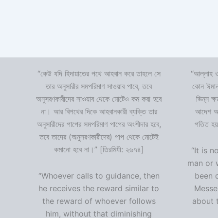
“কেউ যদি হিদায়াতের পথে আহবান করে তাহলে সে
“আল্লাহ ও
তার অনুসারীর সমপরিমাণ সাওয়াব পাবে, তবে
কোন ঈমান
অনুসরণকারীদের সাওয়াব থেকে মোটেও কম করা হবে
ভিন্ন ক্
না। আর বিপথের দিকে আহবানকারী ব্যক্তি তার
আদেশ অমা
অনুসারীদের পাপের সমপরিমাণ পাপের অংশীদার হবে,
পতিত হয়
তবে তাদের (অনুসরণকারীদের) পাপ থেকে মোটেই
কমানো হবে না।” [তিরমিযী: ২৬৭৪]
“It is n
man or 
“Whoever calls to guidance, then
been 
he receives the reward similar to
Messen
the reward of whoever follows
about t
him, without that diminishing