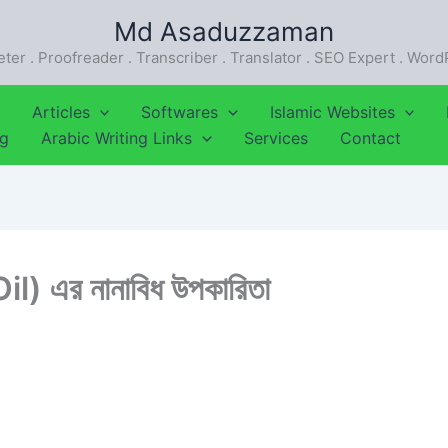
Md Asaduzzaman
eter . Proofreader . Transcriber . Translator . SEO Expert . Wor
Articles
Softwares
Islamic Websites
ng
Arabic Writing Links
Services
Contact
il) এর নানাবিধ উপকারিতা