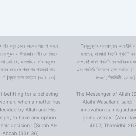
 তাঁর রসূল কোন কাজের আদেশ করলে
“রাসূলুল্লাহ সাল্লাল্লাহু আলাইহি ওয
দার পুরুষ ও ঈমানদার নারীর সে বিষয়ে
বলেছেন, সাবধান! (ধর্মে) প্রতিটি নব
ষমতা নেই যে, আল্লাহ ও তাঁর রসূলের
সম্পর্কে! কারণ প্রতিটি নব আবিষ্কার
ন্য করে সে প্রকাশ্য পথভ্রষ্ট তায়
এবং প্রতিটি বিদ‘আত হলো ভ্রষ্টতা।”
।” [সূরাহ আল আহযাব (৩৩): ৩৬]
৪৬০৭; তিরমিজী: ২৬৭৬]
ot befitting for a believing
The Messenger of Allah (S
woman, when a matter has
Alaihi Wasallam) said: 
decided by Allah and His
innovation is misguidan
ger, to have any option
going astray” [Abu Da
heir decision.” [Surah Al-
4607; Thirmidhi: 26
Ahzab (33): 36]