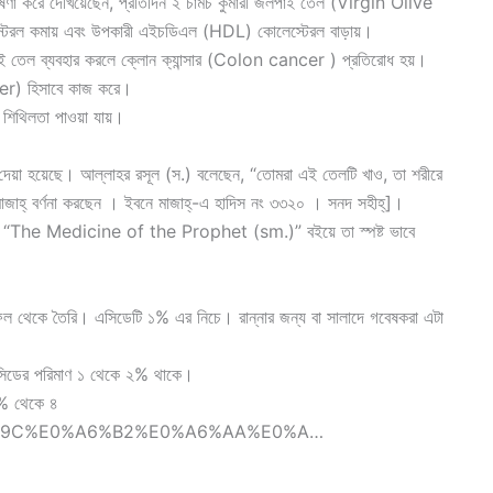
 করে দেখিয়েছেন, প্রতিদিন ২ চামচ কুমারী জলপাই তেল (Virgin Olive
টেরল কমায় এবং উপকারী এইচডিএল (HDL) কোলেস্টেরল বাড়ায়।
াই তেল ব্যবহার করলে ক্লোন ক্যান্সার (Colon cancer ) প্রতিরোধ হয়।
ler) হিসাবে কাজ করে।
িথিলতা পাওয়া যায়।
্ব দেয়া হয়েছে। আল্লাহর রসূল (স.) বলেছেন, “তোমরা এই তেলটি খাও, তা শরীরে
মাজাহ্ বর্ণনা করছেন । ইবনে মাজাহ্-এ হাদিস নং ৩৩২০ । সনদ সহীহ্]।
ম তার “The Medicine of the Prophet (sm.)” বইয়ে তা স্পষ্ট ভাবে
থেকে তৈরি। এসিডেটি ১% এর নিচে। রান্নার জন্য বা সালাদে গবেষকরা এটা
িডের পরিমাণ ১ থেকে ২% থাকে।
% থেকে ৪
%E0%A6%9C%E0%A6%B2%E0%A6%AA%E0%A…