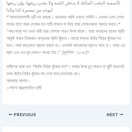
كأسمنة البخت المائلة لا يدخلن الجنة ولا يجدن ريحها، وإن ريحها
ليوجد من مسيرة كذا وكذا
*”জাহান্নামবাসী দুটি দল রয়েছে। যাদেরকে আমি এখনো দেখিনি। একদল এমন লোক
যাদের হাতে গরুর লেজের মত লাঠি থাকবে যা দিয়ে তারা লোকদেরকে প্রহার করবে।*
“আর অন্য দল এমন নারী যারা পোশাক পরেও উলঙ্গ থাকে। তারা অন্যদের তাদের প্রতি
আকৃষ্ট করবে নিজেরাও অন্যদের প্রতি ঝুঁকবে। তাদের মস্তক উটের পিঠের কুঁজের মত
হবে। তারা জান্নাতে প্রবেশ করবে না। এমনকি জান্নাতের ঘ্রাণও পাবে না। অথচ এর
ঘ্রাণ এত এত দূর থেকেও পাওয়া যায়।” [মুসলিম : ২১২৮]*
হাদীসের ভাষা হল: *উটের পিঠের কুঁজের মত*। মাথার উপর চুল বাধলে বা ঝুটি থাকলেই
তখন উটের পিঠের কুঁজের মত দেখা যাবে;অন্যথায় নয়।
আল্লাহু আলাম।
~শাইখ আব্দুল্লাহিল হাদী
PREVIOUS
NEXT