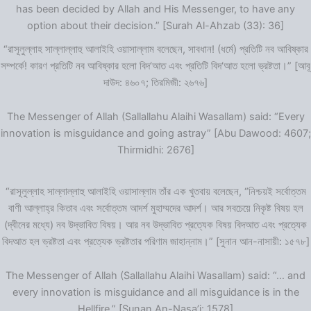
has been decided by Allah and His Messenger, to have any
option about their decision.” [Surah Al-Ahzab (33): 36]
“রাসূলুল্লাহ সাল্লাল্লাহু আলাইহি ওয়াসাল্লাম বলেছেন, সাবধান! (ধর্মে) প্রতিটি নব আবিষ্কার
সম্পর্কে! কারণ প্রতিটি নব আবিষ্কার হলো বিদ‘আত এবং প্রতিটি বিদ‘আত হলো ভ্রষ্টতা।” [আবূ
দাউদ: ৪৬০৭; তিরমিজী: ২৬৭৬]
The Messenger of Allah (Sallallahu Alaihi Wasallam) said: “Every
innovation is misguidance and going astray” [Abu Dawood: 4607;
Thirmidhi: 2676]
“রাসূলুল্লাহ সাল্লাল্লাহু আলাইহি ওয়াসাল্লাম তাঁর এক খুতবায় বলেছেন, “নিশ্চয়ই সর্বোত্তম
বাণী আল্লাহ্‌র কিতাব এবং সর্বোত্তম আদর্শ মুহাম্মদের আদর্শ। আর সবচেয়ে নিকৃষ্ট বিষয় হল
(দ্বীনের মধ্যে) নব উদ্ভাবিত বিষয়। আর নব উদ্ভাবিত প্রত্যেক বিষয় বিদআত এবং প্রত্যেক
বিদআত হল ভ্রষ্টতা এবং প্রত্যেক ভ্রষ্টতার পরিণাম জাহান্নাম।” [সুনান আন-নাসায়ী: ১৫৭৮]
The Messenger of Allah (Sallallahu Alaihi Wasallam) said: “… and
every innovation is misguidance and all misguidance is in the
Hellfire.” [Sunan An-Nasa’i: 1578]