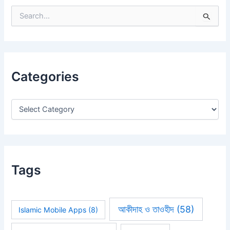
S
e
a
r
c
h
Categories
f
o
r
:
Tags
আকীদাহ ও তাওহীদ
(58)
Islamic Mobile Apps
(8)