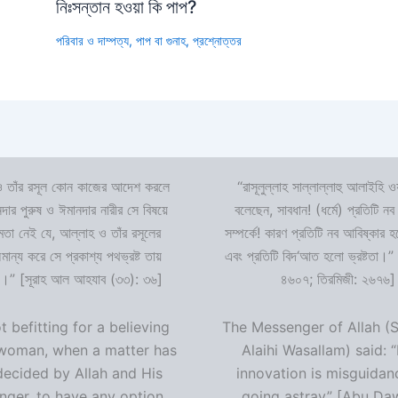
নিঃসন্তান হওয়া কি পাপ?
পরিবার ও দাম্পত্য
,
পাপ বা গুনাহ
,
প্রশ্নোত্তর
 তাঁর রসূল কোন কাজের আদেশ করলে
“রাসূলুল্লাহ সাল্লাল্লাহু আলাইহি ওয
দার পুরুষ ও ঈমানদার নারীর সে বিষয়ে
বলেছেন, সাবধান! (ধর্মে) প্রতিটি নব
ষমতা নেই যে, আল্লাহ ও তাঁর রসূলের
সম্পর্কে! কারণ প্রতিটি নব আবিষ্কার
ন্য করে সে প্রকাশ্য পথভ্রষ্ট তায়
এবং প্রতিটি বিদ‘আত হলো ভ্রষ্টতা।”
।” [সূরাহ আল আহযাব (৩৩): ৩৬]
৪৬০৭; তিরমিজী: ২৬৭৬]
ot befitting for a believing
The Messenger of Allah (S
woman, when a matter has
Alaihi Wasallam) said: 
decided by Allah and His
innovation is misguidan
ger, to have any option
going astray” [Abu Da