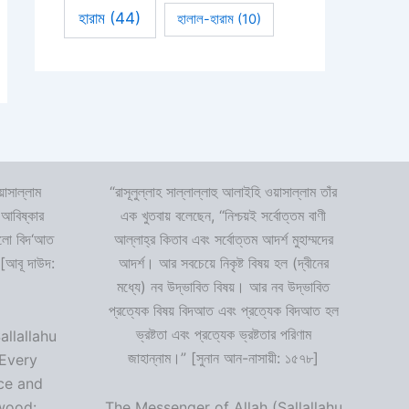
হারাম
(44)
হালাল-হারাম
(10)
়াসাল্লাম
“রাসূলুল্লাহ সাল্লাল্লাহু আলাইহি ওয়াসাল্লাম তাঁর
 আবিষ্কার
এক খুতবায় বলেছেন, “নিশ্চয়ই সর্বোত্তম বাণী
 হলো বিদ‘আত
আল্লাহ্‌র কিতাব এবং সর্বোত্তম আদর্শ মুহাম্মদের
 [আবূ দাউদ:
আদর্শ। আর সবচেয়ে নিকৃষ্ট বিষয় হল (দ্বীনের
মধ্যে) নব উদ্ভাবিত বিষয়। আর নব উদ্ভাবিত
প্রত্যেক বিষয় বিদআত এবং প্রত্যেক বিদআত হল
ভ্রষ্টতা এবং প্রত্যেক ভ্রষ্টতার পরিণাম
allallahu
জাহান্নাম।” [সুনান আন-নাসায়ী: ১৫৭৮]
“Every
ce and
wood:
The Messenger of Allah (Sallallahu