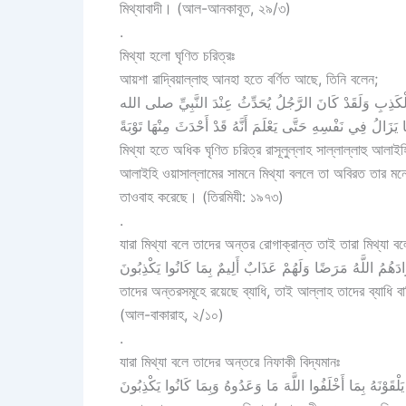
মিথ্যাবাদী। (আল-আনকাবূত, ২৯/৩)
.
মিথ্যা হলো ঘৃণিত চরিত্রঃ
আয়শা রাদ্বিয়াল্লাহু আনহা হতে বর্ণিত আছে, তিনি বলেন;
ِ وَلَقَدْ كَانَ الرَّجُلُ يُحَدِّثُ عِنْدَ النَّبِيِّ صلى الله
َالُ فِي نَفْسِهِ حَتَّى يَعْلَمَ أَنَّهُ قَدْ أَحْدَثَ مِنْهَا تَوْبَةً
মিথ্যা হতে অধিক ঘৃণিত চরিত্র রাসূলুল্লাহ সাল্লাল্লাহু আলাই
আলাইহি ওয়াসাল্লামের সামনে মিথ্যা বললে তা অবিরত তার মনে 
তাওবাহ করেছে। (তিরমিযী: ১৯৭৩)
.
যারা মিথ্যা বলে তাদের অন্তর রোগাক্রান্ত তাই তারা মিথ্যা ব
هُمُ اللَّهُ مَرَضًا وَلَهُمْ عَذَابٌ أَلِيمٌ بِمَا كَانُوا يَكْذِبُونَ
তাদের অন্তরসমূহে রয়েছে ব্যাধি, তাই আল্লাহ তাদের ব্যাধি 
(আল-বাকারাহ, ২/১০)
.
যারা মিথ্যা বলে তাদের অন্তরে নিফাকী বিদ্যমানঃ
لْقَوْنَهُ بِمَا أَخْلَفُوا اللَّهَ مَا وَعَدُوهُ وَبِمَا كَانُوا يَكْذِبُونَ