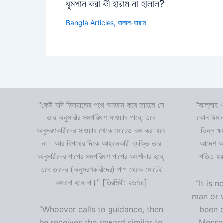
ধূমপান করা কী হারাম না হালাল?
Bangla Articles
,
হালাল-হারাম
“কেউ যদি হিদায়াতের পথে আহবান করে তাহলে সে
“আল্লাহ ও
তার অনুসারীর সমপরিমাণ সাওয়াব পাবে, তবে
কোন ঈমান
অনুসরণকারীদের সাওয়াব থেকে মোটেও কম করা হবে
ভিন্ন ক্
না। আর বিপথের দিকে আহবানকারী ব্যক্তি তার
আদেশ অমা
অনুসারীদের পাপের সমপরিমাণ পাপের অংশীদার হবে,
পতিত হয়
তবে তাদের (অনুসরণকারীদের) পাপ থেকে মোটেই
কমানো হবে না।” [তিরমিযী: ২৬৭৪]
“It is n
man or 
“Whoever calls to guidance, then
been 
he receives the reward similar to
Messen