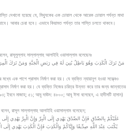
ের শাস্তি দেখানো হয়েছে যে, মিথ্যুকের এক চোয়াল থেকে আরেক চোয়াল পর্যন্ত মাথা
ে যাবে। আবার চেরা হবে। এভাবে কিয়ামত পর্যন্ত তার শাস্তি চলতে থাকবে।
লেন, রাসূলুল্লাহ সাল্লাল্লাহু আলাইহি ওয়াসাল্লাম বলেছেনঃ
مَنْ تَرَكَ الْكَذِبَ وَهُوَ بَاطِلٌ بُنِيَ لَهُ فِي رَبَضِ الْجَنَّةِ وَمَنْ تَرَكَ الْمِر
মধ্যে এক পাশে প্রাসাদ নির্মাণ করা হয়। যে ব্যক্তি ন্যায়ানুগ হওয়া সত্ত্বেও
রাসাদ নির্মাণ করা হয়। যে ব্যক্তি নিজের চরিত্র উন্নত করে তার জন্য জান্নাতের
: ১৯৯৩; ইবনে মাজাহ; ৫১; আবু দাঊদ: ৪৮০০; আবূ ঈসা বলেছেন, এ হাদীসটি হাসান)
 বলেন, রাসূল সাল্লাল্লাহু আলাইহি ওয়াসাল্লাম বলেছেন;
عَلَيْكُمْ بِالصِّدْقِ فَإِنَّ الصِّدْقَ يَهْدِي إِلَى الْبِرِّ وَإِنَّ الْبِرَّ يَهْدِي إِلَ
يُكْتَبَ عِنْدَ اللَّهِ صِدِّيقًا وَإِيَّاكُمْ وَالْكَذِبَ فَإِنَّ الْكَذِبَ يَهْدِي إِلَى ا