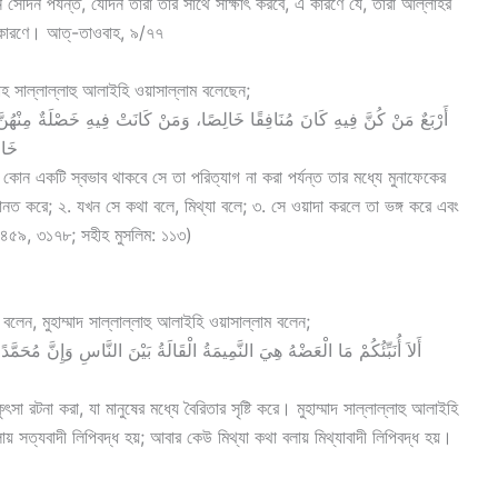
সেদিন পর্যন্ত, যেদিন তারা তাঁর সাথে সাক্ষাৎ করবে, এ কারণে যে, তারা আল্লাহর
র কারণে। আত্-তাওবাহ, ৯/৭৭
লাহ সাল্লাল্লাহু আলাইহি ওয়াসাল্লাম বলেছেন;
أَرْبَعٌ مَنْ كُنَّ فِيهِ كَانَ مُنَافِقًا خَالِصًا، وَمَنْ كَانَتْ فِيهِ خَصْلَةٌ مِنْهُنَّ
خَان
এর কোন একটি স্বভাব থাকবে সে তা পরিত্যাগ না করা পর্যন্ত তার মধ্যে মুনাফেকের
নত করে; ২. যখন সে কথা বলে, মিথ্যা বলে; ৩. সে ওয়াদা করলে তা ভঙ্গ করে এবং
, ২৪৫৯, ৩১৭৮; সহীহ মুসলিম: ১১৩)
বলেন, মুহাম্মাদ সাল্লাল্লাহু আলাইহি ওয়াসাল্লাম বলেন;
أَلاَ أُنَبِّئُكُمْ مَا الْعَضْهُ هِيَ النَّمِيمَةُ الْقَالَةُ بَيْنَ النَّاسِ وَإِنّ
 রটনা করা, যা মানুষের মধ্যে বৈরিতার সৃষ্টি করে। মুহাম্মাদ সাল্লাল্লাহু আলাইহি
় সত্যবাদী লিপিবদ্ধ হয়; আবার কেউ মিথ্যা কথা বলায় মিথ্যাবাদী লিপিবদ্ধ হয়।