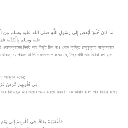
مَا كَانَ خُلُقٌ أَبْغَضَ إِلَى رَسُولِ اللَّهِ صلى الله عليه وسلم مِنَ الْكَذِب
عليه وسلم بِالْكِذْبَةِ فَمَا يَز
হি ওয়াসাল্লামের নিকট আর কিছুই ছিল না। কোন ব্যক্তি রাসূলুল্লাহ সাল্লাল্লাহু
থাকত, যে পর্যন্ত না তিনি জানতে পারতেন যে, মিথ্যাবাদী তার মিথ্যা বলা হতে
লে; আল্লাহ বলেন;
فِي قُلُوبِهِم مَّرَضٌ فَزَادَ
বাড়িয়ে দিয়েছেন আর তাদের জন্য রয়েছে যন্ত্রণাদায়ক আযাব কারণ তারা মিথ্যা বলে।
فَأَعْقَبَهُمْ نِفَاقًا فِي قُلُوبِهِمْ إِلَى يَوْمِ يَ