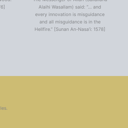
76]
Alaihi Wasallam) said: “… and
every innovation is misguidance
and all misguidance is in the
Hellfire.” [Sunan An-Nasa’i: 1578]
les.