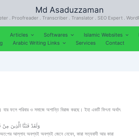
Md Asaduzzaman
eter . Proofreader . Transcriber . Translator . SEO Expert . Wor
Articles
Softwares
Islamic Websites
ng
Arabic Writing Links
Services
Contact
া। যার ফলে পরিবার ও সমাজে অশান্তি বিরাজ করছে। ইহা একটি ফিৎনা অর্থাৎ
وَلَقَدْ فَتَنَّا الَّذِينَ مِنْ ق
ছি, অত:পর আল্লাহ অবশ্যই অবশ্যই জেনে নেবেন, কারা সত্যবাদী আর কারা