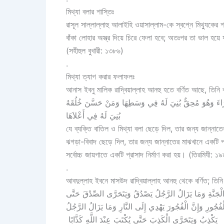
মিথ্যা বলার শাস্তিঃ
রাসূল সাল্লাল্লাহু আলাইহি ওয়াসাল্লাম-কে স্বপ্নে মিথ্যুক
বাঁকা লোহার অস্ত্র দিয়ে চিরে ফেলা হবে; অতঃপর তা ভাল হয়
(সহীহুল বুখারী: ১৩৮৬)
.
মিথ্যা ত্যাগ করার ফলাফলঃ
আনাস ইবনু মালিক রাদ্বিয়াল্লাহ আনহু হতে বর্ণিত আছে, তিনি ব
َاءَ وَهُوَ مُحِقٌّ بُنِيَ لَهُ فِي وَسَطِهَا وَمَنْ حَسَّنَ خُلُقَهُ
بُنِيَ لَهُ فِي أَعْلاَهَا
যে ব্যক্তি বাতিল ও মিথ্যা বলা ছেড়ে দিল, তার জন্য জান্নাতের 
ঝগড়া-বিবাদ ছেড়ে দিল, তার জন্য জান্নাতের মাঝখানে একটি প্
সর্বোচ্চ জায়গাতে একটি প্রাসাদ নির্মাণ করা হয়। (তিরমিযী
.
আবদুল্লাহ ইবনে মাসউদ রাদ্বিয়াল্লাহ আনহু থেকে বর্ণিত; তিনি
ى الْجَنَّةِ وَمَا يَزَالُ الرَّجُلُ يَصْدُقُ وَيَتَحَرَّى الصِّدْقَ حَتَّى
لْفُجُورِ وَإِنَّ الْفُجُورَ يَهْدِي إِلَى النَّارِ وَمَا يَزَالُ الرَّجُلُ
يَكْذِبُ وَيَتَحَرَّى الْكَذِبَ حَتَّى يُكْتَبَ عِنْدَ اللَّهِ كَذَّابًا ‏