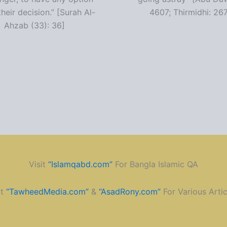
heir decision.” [Surah Al-
4607; Thirmidhi: 26
Ahzab (33): 36]
Visit
“Islamqabd.com”
For Bangla Islamic QA
it
“TawheedMedia.com”
&
“AsadRony.com”
For Various Artic