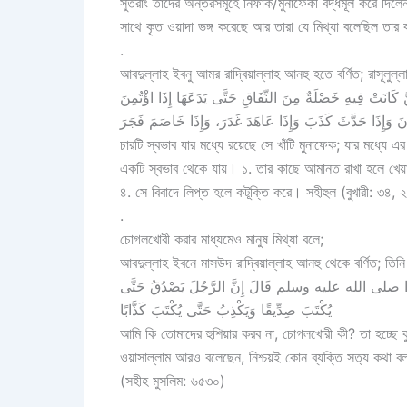
সুতরাং তাদের অন্তরসমূহে নিফাক/মুনাফেকী বদ্ধমূল করে দিলেন 
সাথে কৃত ওয়াদা ভঙ্গ করেছে আর তারা যে মিথ্যা বলেছিল তা
.
আবদুল্লাহ ইবনু আমর রাদ্বিয়াল্লাহ আনহু হতে বর্ণিত; রাসূলুল্
 كَانَتْ فِيهِ خَصْلَةٌ مِنَ النِّفَاقِ حَتَّى يَدَعَهَا إِذَا اؤْتُمِنَ
َ وَإِذَا حَدَّثَ كَذَبَ وَإِذَا عَاهَدَ غَدَرَ، وَإِذَا خَاصَمَ فَجَرَ
চারটি স্বভাব যার মধ্যে রয়েছে সে খাঁটি মুনাফেক; যার মধ্যে 
একটি স্বভাব থেকে যায়। ১. তার কাছে আমানত রাখা হলে খেয়া
৪. সে বিবাদে লিপ্ত হলে কটূক্তি করে। সহীহুল (বুখারী: ৩৪
.
চোগলখোরী করার মাধ্যমেও মানুষ মিথ্যা বলে;
আবদুল্লাহ ইবনে মাসউদ রাদ্বিয়াল্লাহ আনহু থেকে বর্ণিত; তিনি 
َ مُحَمَّدًا صلى الله عليه وسلم قَالَ ‏إِنَّ الرَّجُلَ يَصْدُقُ حَتَّى
يُكْتَبَ صِدِّيقًا وَيَكْذِبُ حَتَّى يُكْتَبَ كَذَّابًا
আমি কি তোমাদের হুশিয়ার করব না, চোগলখোরী কী? তা হচ্ছে কুৎসা
ওয়াসাল্লাম আরও বলেছেন, নিশ্চয়ই কোন ব্যক্তি সত্য কথা বলায
(সহীহ মুসলিম: ৬৫৩০)
.