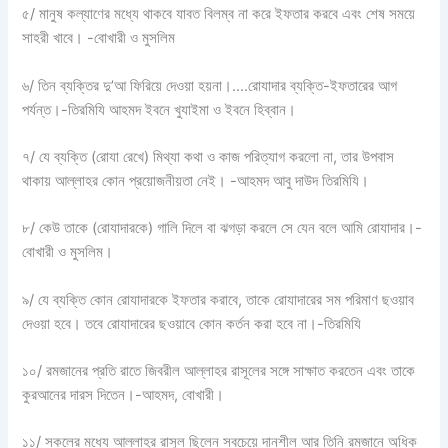
৫/ মানুষ কল্যাণের মধ্যে থাকবে যাবত বিলম্ব না করে ইফতার করবে এবং শেষ সময়ে
সাহরী খাবে। -বোখারী ও মুসলিম
৬/ তিন ব্যক্তির দু’আ ফিরিয়ে দেওয়া হয়না।….রোযাদার ব্যক্তি-ইফতারের আগ
পর্যন্ত।-তিরমিযি আহমদ ইবনে খুযাইমা ও ইবনে হিব্বান।
৭/ যে ব্যক্তি (রোযা রেখে) মিথ্যা কথা ও কাজ পরিত্যাগ করলো না, তার উপবাস
থাকায় আল্লাহর কোন প্রয়োজনীয়তা নেই। -আহমদ আবু দাউদ তিরমিযি।
৮/ কেউ তাকে (রোযাদারকে) গালি দিলে বা ঝগড়া করলে সে যেন বলে আমি রোযাদার।-
বোখারী ও মুসলিম।
৯/ যে ব্যক্তি কোন রোযাদারকে ইফতার করাবে, তাকে রোযাদারের সম পরিমাণ ছওয়াব
দেওয়া হবে। তবে রোযাদারের ছওয়াবে কোন কর্তন করা হবে না।-তিরমিযি
১০/ রমজানের প্রতি রাতে জিবরীল আল্লাহর রাসূলের সঙ্গে সাক্ষাত করতেন এবং তাকে
কুরআনের দারস দিতেন।-আহমদ, বোখারী।
১১/ সকলের মধ্যে আল্লাহর রাসুল ছিলেন সবচেয়ে দানশীল আর তিনি রমজানে অধিক