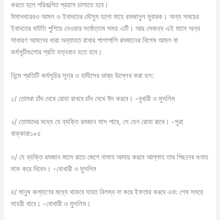
করতে হলে পরিকল্পিত প্রয়াস চালাতে হবে।
ঈমানদারেরও আমল ও ইবাদতের মৌসুম হলো মাহে রমজানুল মুবারক। অন্য সময়ের
ইবাদতের ঘাটতি পুশিয়ে নেওয়ার সর্বোত্তম সময় এটি। আর সেজন্য এই মাসে অন্য
সাধারণ আমলের ধারা অব্যাহত রাখার পাশাপাশি রমজানের বিশেষ আমল বা
কর্মসূচীগুলোর প্রতি যত্নবান হতে হবে।
নিন্মে প্রতিটি কর্মসূচির সূত্র ও হাদীসের ভাষ্য উল্লেখ করা হল:
১/ তোমরা চাঁদ দেখে রোযা রাখবে চাঁদ দেখে ঈদ করবে। -বুখারী ও মুসলিম
২/ তোমাদের মধ্যে যে ব্যক্তি রমজান মাস পাবে, সে যেন রোযা রাখে। -সুরা
বাক্কারা১৮৫
৩/ যে ব্যক্তি রমজান মাসে রাতে জেগে নামায আদায় করবে আল্লাহ তার পিছনের গুনাহ
মাফ করে দিবেন। -বোখারী ও মুসলিম
৪/ মানুষ কল্যাণের মধ্যে থাকবে যাবত বিলম্ব না করে ইফতার করবে এবং শেষ সময়ে
সাহরী খাবে। -বোখারী ও মুসলিম।