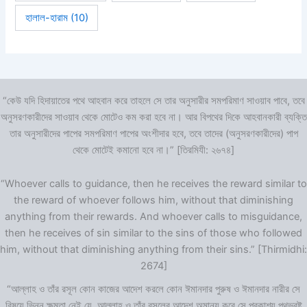
হালাল-হারাম
(10)
“কেউ যদি হিদায়াতের পথে আহবান করে তাহলে সে তার অনুসারীর সমপরিমাণ সাওয়াব পাবে, তবে
অনুসরণকারীদের সাওয়াব থেকে মোটেও কম করা হবে না। আর বিপথের দিকে আহবানকারী ব্যক্তি
তার অনুসারীদের পাপের সমপরিমাণ পাপের অংশীদার হবে, তবে তাদের (অনুসরণকারীদের) পাপ
থেকে মোটেই কমানো হবে না।” [তিরমিযী: ২৬৭৪]
“Whoever calls to guidance, then he receives the reward similar to
the reward of whoever follows him, without that diminishing
anything from their rewards. And whoever calls to misguidance,
then he receives of sin similar to the sins of those who followed
him, without that diminishing anything from their sins.” [Thirmidhi:
2674]
“আল্লাহ ও তাঁর রসূল কোন কাজের আদেশ করলে কোন ঈমানদার পুরুষ ও ঈমানদার নারীর সে
বিষয়ে ভিন্ন ক্ষমতা নেই যে, আল্লাহ ও তাঁর রসূলের আদেশ অমান্য করে সে প্রকাশ্য পথভ্রষ্ট