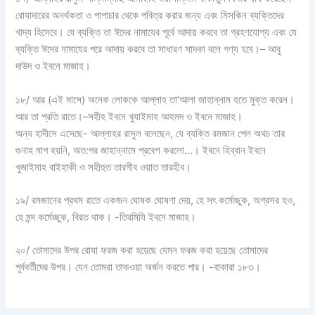
রোযাদারের অনর্থকতা ও পাপাচার থেকে পবিত্র করার জন্য এবং মিসকিন ব্যক্তিদের
খাদ্য হিসেবে। যে ব্যক্তি তা ঈদের নামাযের পূর্বে আদায় করবে তা গ্রহণযোগ্য এবং যে
ব্যক্তি ঈদের নামাযের পরে আদায় করবে তা সাধারণ সাদকা বলে গণ্য হবে।– আবু
দাউদ ও ইবনে মাজাহ।
১৮/ আর (এই মাসে) অনেক লোককে আল্লাহ তা’আলা জাহান্নাম হতে মুক্ত করেন।
আর তা প্রতি রাতে।–সহীহ ইবনে খুযাইমাহ আহমদ ও ইবনে মাজাহ।
অন্য হাদীসে এসেছে- আল্লাহর রাসুল বলেছেন, যে ব্যক্তি রমজান পেল অথচ তার
গুনাহ মাপ হয়নি, অত:পর জাহান্নামে প্রবেশ করলো…। ইবনে হিব্বান ইবনে
খুজাইমাহ বাইহাকী ও সহীহুত তারগীব ওয়াত তারহীব।
১৯/ রমজানের প্রথম রাতে একজন ঘোষক ঘোষণা দেয়, হে সৎ কর্মেচ্ছুক, অগ্রসর হও,
হে মন্দ কর্মেচ্ছুক, বিরত থাক। -তিরমিযি ইবনে মাজাহ।
২০/ তোমাদের উপর রোযা ফরজ করা হয়েছে যেমন ফরজ করা হয়েছে তোমাদের
পূর্ববর্তীদের উপর। যেন তোমরা তাকওয়া অর্জন করতে পার। -বাকারা ১৮৩।