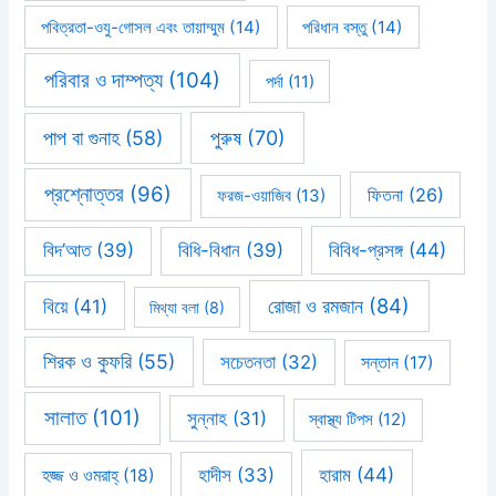
পবিত্রতা-ওযু-গোসল এবং তায়াম্মুম
(14)
পরিধান বস্তু
(14)
পরিবার ও দাম্পত্য
(104)
পর্দা
(11)
পাপ বা গুনাহ
(58)
পুরুষ
(70)
প্রশ্নোত্তর
(96)
ফিতনা
(26)
ফরজ-ওয়াজিব
(13)
বিবিধ-প্রসঙ্গ
(44)
বিদ’আত
(39)
বিধি-বিধান
(39)
রোজা ও রমজান
(84)
বিয়ে
(41)
মিথ্যা বলা
(8)
শিরক ও কুফরি
(55)
সচেতনতা
(32)
সন্তান
(17)
সালাত
(101)
সুন্নাহ
(31)
স্বাস্থ্য টিপস
(12)
হারাম
(44)
হাদীস
(33)
হজ্জ ও ওমরাহ্‌
(18)