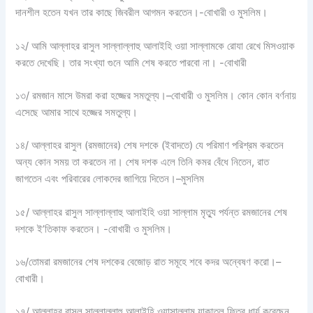
দানশীল হতেন যখন তার কাছে জিবরীল আগমন করতেন।-বোখারী ও মুসলিম।
১২/ আমি আল্লাহর রাসুল সাল্লাল্লাহু আলাইহি ওয়া সাল্লামকে রোযা রেখে মিসওয়াক
করতে দেখেছি। তার সংখ্যা গুনে আমি শেষ করতে পারবো না। -বোখারী
১৩/ রমজান মাসে উমরা করা হজ্জের সমতুল্য।–বোখারী ও মুসলিম। কোন কোন বর্ণনায়
এসেছে আমার সাথে হজ্জের সমতুল্য।
১৪/ আল্লাহর রাসুল (রমজানের) শেষ দশকে (ইবাদতে) যে পরিমাণ পরিশ্রম করতেন
অন্য কোন সময় তা করতেন না। শেষ দশক এলে তিনি কমর বেঁধে নিতেন, রাত
জাগতেন এবং পরিবারের লোকদের জাগিয়ে দিতেন।–মুসলিম
১৫/ আল্লাহর রাসুল সাল্লাল্লাহু আলাইহি ওয়া সাল্লাম মৃত্যু পর্যন্ত রমজানের শেষ
দশকে ই’তিকাফ করতেন। -বোখারী ও মুসলিম।
১৬/তোমরা রমজানের শেষ দশকের বেজোড় রাত সমূহে শবে কদর অন্বেষণ করো।–
বোখারী।
১৭/ আল্লাহর রাসুল সাল্লাল্লাহু আলাইহি ওয়াসাল্লাম যাকাতুল ফিতর ধার্য করেছেন