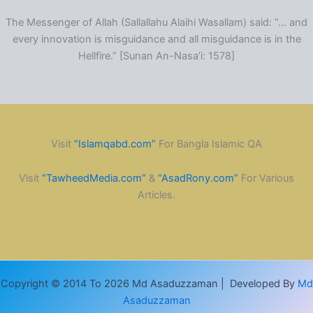
The Messenger of Allah (Sallallahu Alaihi Wasallam) said: “… and
every innovation is misguidance and all misguidance is in the
Hellfire.” [Sunan An-Nasa’i: 1578]
Visit
“Islamqabd.com”
For Bangla Islamic QA
Visit
“TawheedMedia.com”
&
“AsadRony.com”
For Various
Articles.
Copyright © 2014 To 2026 Md Asaduzzaman | Developed By
Md
Asaduzzaman