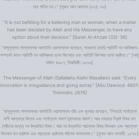
তায় পতিত হয়।” [সূরাহ আল আহযাব (৩৩): ৩৬]
“It is not befitting for a believing man or woman, when a matter
has been decided by Allah and His Messenger, to have any
option about their decision.” [Surah Al-Ahzab (33): 36]
“রাসূলুল্লাহ সাল্লাল্লাহু আলাইহি ওয়াসাল্লাম বলেছেন, সাবধান! (ধর্মে) প্রতিটি নব আবিষ্কার
সম্পর্কে! কারণ প্রতিটি নব আবিষ্কার হলো বিদ‘আত এবং প্রতিটি বিদ‘আত হলো ভ্রষ্টতা।” [আবূ
দাউদ: ৪৬০৭; তিরমিজী: ২৬৭৬]
The Messenger of Allah (Sallallahu Alaihi Wasallam) said: “Every
innovation is misguidance and going astray” [Abu Dawood: 4607;
Thirmidhi: 2676]
“রাসূলুল্লাহ সাল্লাল্লাহু আলাইহি ওয়াসাল্লাম তাঁর এক খুতবায় বলেছেন, “নিশ্চয়ই সর্বোত্তম
বাণী আল্লাহ্‌র কিতাব এবং সর্বোত্তম আদর্শ মুহাম্মদের আদর্শ। আর সবচেয়ে নিকৃষ্ট বিষয় হল
(দ্বীনের মধ্যে) নব উদ্ভাবিত বিষয়। আর নব উদ্ভাবিত প্রত্যেক বিষয় বিদআত এবং প্রত্যেক
বিদআত হল ভ্রষ্টতা এবং প্রত্যেক ভ্রষ্টতার পরিণাম জাহান্নাম।” [সুনান আন-নাসায়ী: ১৫৭৮]