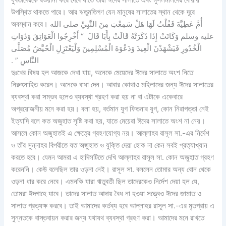
উপস্থিত থাকতে পারে। আর ঋতুমতিগণ যেন মানুষের সালাতের স্থান থেকে দূরে
অবস্থান করে। أُمَّ عَطِيَّةَ فَقُلْتُ لَهَا هَلْ سَمِعْتِ مِنَ النَّبِيِّ صلى الله
عليه وسلم وَكَانَتْ إِذَا ذَكَرَتْهُ قَالَتْ بِأَبَا قَالَ ‏ “‏ أَخْرِجُوا الْعَوَاتِقَ وَذَوَاتِ
الْخُدُورِ فَيَشْهَدْنَ الْعِيدَ وَدَعْوَةَ الْمُسْلِمِينَ وَلْيَعْتَزِلِ الْحُيَّضُ مُصَلَّى
النَّاسِ ‏”‏ ‏.‏
দুঃখের বিষয় হল আজকে দেখা যায়, অনেকে মেয়েদের ঈদের সালাতে অংশ নিতে
নিরুৎসাহিত করেন। অনেকে বাধা দেন। আবার কোথাও মহিলাদের জন্য ঈদের সালাতের
ব্যবস্থা করা সম্ভব হলেও ব্যবস্থা গ্রহণ করা হয় না বা এটাকে একেবারে
অপ্রয়োজনীয় মনে করা হয়। বলা হয়, বর্তমান যুগ ফিতনার যুগ, কোন নিরাপত্তা নেই
ইত্যাদি বলে কত অজুহাত সৃষ্টি করা হয়, যাতে মেয়েরা ঈদের সালাতে অংশ না নেয়।
আসলে কোন অজুহাতই এ ক্ষেত্রে গ্রহণযোগ্য নয়। আল্লাহর রাসূল সা.-এর নির্দেশ
ও তাঁর সুন্নাহর বিপরীতে যত অজুহাত ও যুক্তি দেয়া হোক না কেন সবই প্রত্যাখ্যান
করতে হবে। যেমন আমরা এ হাদিসটিতে দেখি আল্লাহর রাসূল সা. কোন অজুহাত গ্রহণ
করেননি। কেউ বলেছিল তার ওড়না নেই। রাসূল সা. বললেন তোমার অন্য বোন থেকে
ওড়না ধার করে নেবে। এমনকি যারা ঋতুবতী ছিল তাদেরকেও নির্দেশ দেয়া হল যে,
তোমরা ঈদগাহে যাবে। তাদের সালাত আদায় বৈধ না হওয়া সত্ত্বেও ঈদের জামাত ও
সালাত প্রত্যক্ষ করবে। তাই আমাদের কর্তব্য হবে আল্লাহর রাসূল সা.-এর মৃতপ্রায় এ
সুন্নতকে বাস্তবায়ন করার জন্য যথাযথ ব্যবস্থা গ্রহণ করা। আমাদের মনে রাখতে