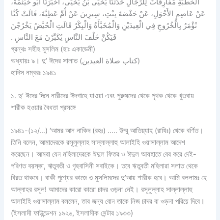
الْخُطْبَةِ مُفَارِقَاتٌ لِلرِّجَالِ حَدَّثَنَا يَحْيَى بْنُ يَحْيَى، أَخْبَرَنَا أَبُو خَيْثَمَةَ،
عَنْ عَاصِمٍ الأَحْوَلِ، عَنْ حَفْصَةَ بِنْتِ، سِيرِينَ عَنْ أُمِّ عَطِيَّةَ، قَالَتْ كُنَّا
نُؤْمَرُ بِالْخُرُوجِ فِي الْعِيدَيْنِ وَالْمُخَبَّأَةُ وَالْبِكْرُ قَالَتِ الْحُيَّضُ يَخْرُجْنَ
فَيَكُنَّ خَلْفَ النَّاسِ يُكَبِّرْنَ مَعَ النَّاسِ ‏.‏
গ্রন্থঃ সহীহ মুসলিম (হাঃ একাডেমী)
অধ্যায়ঃ ৯। দু’ ঈদের সালাত (كتاب صلاة العيدين)
হাদিস নম্বরঃ ১৯৪১
১. দু’ ঈদের দিনে নারীদের ঈদগাহে যাওয়া এবং পুরুষদের থেকে পৃথক থেকে খুতবায়
শারীক হওয়ার বৈধতা প্রসঙ্গে
১৯৪১-(১২/…) ‘আমর আন নাকিদ (রহঃ) ….. উম্মু আতিয়্যাহ (রাযিঃ) থেকে বর্ণিত।
তিনি বলেন, আমাদেরকে রসূলুল্লাহ সাল্লাল্লাহু আলাইহি ওয়াসাল্লাম আদেশ
করেছেন। আমরা যেন মহিলাদেরকে ঈদুল ফিতর ও ঈদুল আযহাতে বের করে দেই-
পরিণত বয়স্কা, ঋতুবতী ও গৃহবাসিনী সবাইকে। তবে ঋতুবতী মহিলারা সলাত থেকে
বিরত থাকবে। বাকী পুণ্যের কাজে ও মুসলিমদের দু’আয় শারীক হবে। আমি বললামঃ হে
আল্লাহর রসূল! আমাদের কারো কারো চাদর ওড়না নেই। রসূলুল্লাহ সাল্লাল্লাহু
আলাইহি ওয়াসাল্লাম বললেন, তার জন্য বোন তাকে নিজ চাদর বা ওড়না পরিয়ে দিবে।
(ইসলামী ফাউন্ডেশন ১৯২৬, ইসলামীক সেন্টার ১৯৩৩)