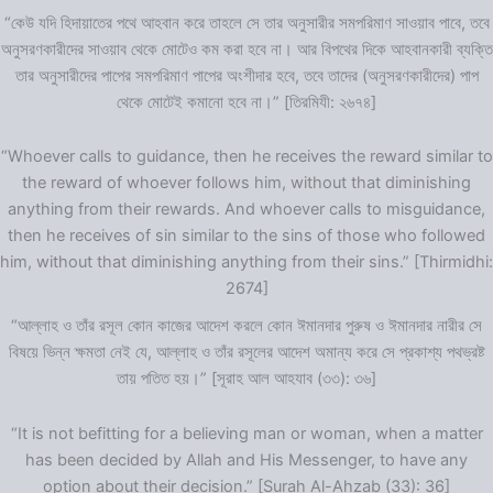
“কেউ যদি হিদায়াতের পথে আহবান করে তাহলে সে তার অনুসারীর সমপরিমাণ সাওয়াব পাবে, তবে
অনুসরণকারীদের সাওয়াব থেকে মোটেও কম করা হবে না। আর বিপথের দিকে আহবানকারী ব্যক্তি
তার অনুসারীদের পাপের সমপরিমাণ পাপের অংশীদার হবে, তবে তাদের (অনুসরণকারীদের) পাপ
থেকে মোটেই কমানো হবে না।” [তিরমিযী: ২৬৭৪]
“Whoever calls to guidance, then he receives the reward similar to
the reward of whoever follows him, without that diminishing
anything from their rewards. And whoever calls to misguidance,
then he receives of sin similar to the sins of those who followed
him, without that diminishing anything from their sins.” [Thirmidhi:
2674]
“আল্লাহ ও তাঁর রসূল কোন কাজের আদেশ করলে কোন ঈমানদার পুরুষ ও ঈমানদার নারীর সে
বিষয়ে ভিন্ন ক্ষমতা নেই যে, আল্লাহ ও তাঁর রসূলের আদেশ অমান্য করে সে প্রকাশ্য পথভ্রষ্ট
তায় পতিত হয়।” [সূরাহ আল আহযাব (৩৩): ৩৬]
“It is not befitting for a believing man or woman, when a matter
has been decided by Allah and His Messenger, to have any
option about their decision.” [Surah Al-Ahzab (33): 36]