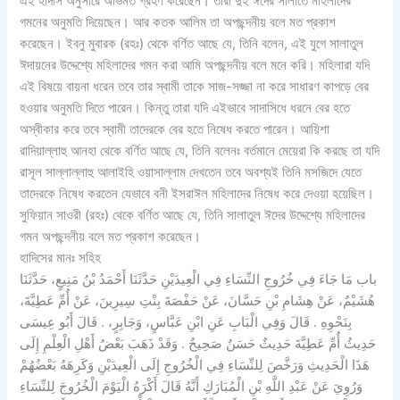
এই হাদীস অনুসারে অভিমত গ্রহণ করেছেন। তারা দুই ঈদের সালাতে মহিলাদের
গমনের অনুমতি দিয়েছেন। আর কতক আলিম তা অপছন্দনীয় বলে মত প্রকাশ
করেছেন। ইবনু মুবারক (রহঃ) থেকে বর্ণিত আছে যে, তিনি বলেন, এই যুগে সালাতুল
ঈদায়নের উদ্দেশ্যে মহিলাদের গমন করা আমি অপছন্দনীয় বলে মনে করি। মহিলারা যদি
এই বিষয়ে বায়না ধরেন তবে তার স্বামী তাকে সাজ-সজ্জা না করে সাধারণ কাপড়ে বের
হওয়ার অনুমতি দিতে পারেন। কিন্তু তারা যদি এইভাবে সাদাসিধে ধরনে বের হতে
অস্বীকার করে তবে স্বামী তাদেরকে বের হতে নিষেধ করতে পারেন। আয়িশা
রাদিয়াল্লাহু আনহা থেকে বর্ণিত আছে যে, তিনি বলেনঃ বর্তমানে মেয়েরা কি করছে তা যদি
রাসূল সাল্লাল্লাহু আলাইহি ওয়াসাল্লাম দেখতেন তবে অবশ্যই তিনি মসজিদে যেতে
তাদেরকে নিষেধ করতেন যেভাবে বনী ইসরাঈল মহিলাদের নিষেধ করে দেওয়া হয়েছিল।
সুফিয়ান সাওরী (রহঃ) থেকে বর্ণিত আছে যে, তিনি সালাতুল ঈদের উদ্দেশ্যে মহিলাদের
গমন অপছন্দনীয় বলে মত প্রকাশ করেছেন।
হাদিসের মানঃ সহিহ
باب مَا جَاءَ فِي خُرُوجِ النِّسَاءِ فِي الْعِيدَيْنِ حَدَّثَنَا أَحْمَدُ بْنُ مَنِيعٍ، حَدَّثَنَا
هُشَيْمٌ، عَنْ هِشَامِ بْنِ حَسَّانَ، عَنْ حَفْصَةَ بِنْتِ سِيرِينَ، عَنْ أُمِّ عَطِيَّةَ،
بِنَحْوِهِ ‏.‏ قَالَ وَفِي الْبَابِ عَنِ ابْنِ عَبَّاسٍ، وَجَابِرٍ، ‏.‏ قَالَ أَبُو عِيسَى
حَدِيثُ أُمِّ عَطِيَّةَ حَدِيثٌ حَسَنٌ صَحِيحٌ ‏.‏ وَقَدْ ذَهَبَ بَعْضُ أَهْلِ الْعِلْمِ إِلَى
هَذَا الْحَدِيثِ وَرَخَّصَ لِلنِّسَاءِ فِي الْخُرُوجِ إِلَى الْعِيدَيْنِ وَكَرِهَهُ بَعْضُهُمْ
وَرُوِيَ عَنْ عَبْدِ اللَّهِ بْنِ الْمُبَارَكِ أَنَّهُ قَالَ أَكْرَهُ الْيَوْمَ الْخُرُوجَ لِلنِّسَاءِ