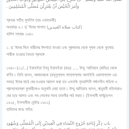
وَأَمَرَ الْحُيَّضَ أَنْ يَعْتَزِلْنَ مُصَلَّى الْمُسْلِمِينَ ‏.‏
গ্রন্থঃ সহীহ মুসলিম (হাঃ একাডেমী)
অধ্যায়ঃ ৯। দু’ ঈদের সালাত (كتاب صلاة العيدين)
হাদিস নম্বরঃ ১৯৪০
১. দু’ ঈদের দিনে নারীদের ঈদগাহে যাওয়া এবং পুরুষদের থেকে পৃথক থেকে খুতবায়
শারীক হওয়ার বৈধতা প্রসঙ্গে
১৯৪০-(১১/…) ইয়াহইয়া ইবনু ইয়াহইয়া (রহঃ) ….. উম্মু ‘আতিয়াহ (রাযিঃ) থেকে
বর্ণিত। তিনি বলেন, আমাদেরকে (রসূলুল্লাহ সাল্লাল্লাহু আলাইহি ওয়াসাল্লাম এর
সময়) ঈদের মাঠে বের হওয়ার আদেশ করা হত এমনকি গৃহবাসিনী পর্দানশীন মহিলা ও
প্রাপ্তবয়স্কা কুমারীকেও অনুমতি দেয়া হতো। উম্মু আতিয়াহ বলেন, ঋতুবতী মহিলারাও
বের হয়ে আসত এবং সব লোকের সাথে তাকবীর পাঠ করত। (ইসলামী ফাউন্ডেশন
১৯২৫, ইসলামীক সেন্টার ১৯৩২)
হাদিসের মানঃ সহিহ
باب ذِكْرِ إِبَاحَةِ خُرُوجِ النِّسَاءِ فِي الْعِيدَيْنِ إِلَى الْمُصَلَّى وَشُهُودِ