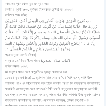
সালাতের স্থান থেকে দূরে অবস্থান করে।
[সহীহ। বুখারী ৯৮০, মুসলিম (ইসলামিক সেন্টার) হাঃ ১৯৩৩]
হাদিসের মানঃ সহিহ
باب خُرُوجِ الْعَوَاتِقِ وَذَوَاتِ الْخُدُورِ فِي الْعِيدَيْنِ أَخْبَرَنَا عَمْرُو بْنُ
زُرَارَةَ، قَالَ حَدَّثَنَا إِسْمَاعِيلُ، عَنْ أَيُّوبَ، عَنْ حَفْصَةَ، قَالَتْ كَانَتْ أُمُّ
عَطِيَّةَ لاَ تَذْكُرُ رَسُولَ اللَّهِ صلى الله عليه وسلم إِلاَّ قَالَتْ بِأَبَا ‏.‏ فَقُلْتُ
أَسَمِعْتِ رَسُولَ اللَّهِ صلى الله عليه وسلم يَذْكُرُ كَذَا وَكَذَا فَقَالَتْ نَعَمْ
بِأَبَا قَالَ ‏ “‏ لِيَخْرُجِ الْعَوَاتِقُ وَذَوَاتُ الْخُدُورِ وَالْحُيَّضُ وَيَشْهَدْنَ الْعِيدَ
وَدَعْوَةَ الْمُسْلِمِينَ وَلْيَعْتَزِلِ الْحُيَّضُ الْمُصَلَّى ‏”‏ ‏.‏
গ্রন্থঃ সূনান নাসাঈ (ইফাঃ)
অধ্যায়ঃ ১৯/ উভয় ঈদের নামায (كتاب صلاة العيدين)
হাদিস নম্বরঃ ১৫৬২
৪/ মানুষের স্থান থেকে ঋতুমতিদের দূরত্বে অবস্থান করা
১৫৬২। কুতায়বা (রহঃ) … মুহাম্মাদ (রাঃ) থেকে বর্ণিত। তিনি বলেন, আমি উম্মে
আতিয়্যা (রাঃ) এর সাথে সাক্ষাত করে তাকে বললাম, আপনি কি রাসুলুল্লাহ সাল্লাল্লাহু
আলাইহি ওয়াসাল্লাম থেকে শুনেছেন? তিনি যখনই রাসুলুল্লাহ সাল্লাল্লাহু আলাইহি
ওয়াসাল্লাম কে স্মরণ করতেন, বলতেন, আমার মাতা-পিতা আপনার উপর কুরবান হোক।
রাসুলুল্লাহ সাল্লাল্লাহু আলাইহি ওয়াসাল্লাম বলেছেন, তোমরা কিশোরী এবং
যুবতীদেরকে রওয়ানা করে দেবে যাতে তারা ঈদের সালাতে এবং মুসলমালদের দোয়ায়