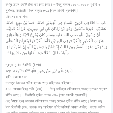
ভগ্নি তাকে একটি চাঁদর ধার দিয়ে দিবে। – ইবনু মাজাহ ১৩০৭, ১৩০৮, বুখারি ও
মুসলিম, তিরমিজী হাদিস নম্বরঃ ৫৩৯ [আল মাদানী প্রকাশনী]
হাদিসের মানঃ সহিহ
باب مَا جَاءَ فِي خُرُوجِ النِّسَاءِ فِي الْعِيدَيْنِ حَدَّثَنَا أَحْمَدُ بْنُ مَنِيعٍ، حَدَّثَنَا
هُشَيْمٌ، أَخْبَرَنَا مَنْصُورٌ، وَهُوَ ابْنُ زَاذَانَ عَنِ ابْنِ سِيرِينَ، عَنْ أُمِّ عَطِيَّةَ،
أَنَّ رَسُولَ اللَّهِ صلى الله عليه وسلم كَانَ يُخْرِجُ الأَبْكَارَ وَالْعَوَاتِقَ
وَذَوَاتِ الْخُدُورِ وَالْحُيَّضَ فِي الْعِيدَيْنِ فَأَمَّا الْحُيَّضُ فَيَعْتَزِلْنَ الْمُصَلَّى
وَيَشْهَدْنَ دَعْوَةَ الْمُسْلِمِينَ قَالَتْ إِحْدَاهُنَّ يَا رَسُولَ اللَّهِ إِنْ لَمْ يَكُنْ لَهَا
جِلْبَابٌ قَالَ ‏ “‏ فَلْتُعِرْهَا أُخْتُهَا مِنْ جَلاَبِيبِهَا ‏”‏ ‏.‏
গ্রন্থঃ সূনান তিরমিজী (ইফাঃ)
অধ্যায়ঃ ৫/ ঈদ (أَبْوَابُ الْعِيدَيْنِ عَنْ رَسُولِ اللَّهِ ﷺ)
হাদিস নম্বরঃ ৫৪০
সালাতুল ঈদায়নে শরীক হওয়ার জন্য মহিলাদের বহির্গমন।
৫৪০. আহমদ ইবনু মানী’ (রহঃ) …… উম্মু আতিয়্যা রাদিয়াল্লাহু আনহা সূত্রেও অনুরূপ
বর্ণিত আছে। – তিরমিজী হাদিস নম্বরঃ ৫৪০ [আল মাদানী প্রকাশনী]
এই বিষয়ে ইবনু আব্বাস রাদিয়াল্লাহু আনহু থেকেও হাদীস বর্ণিত আছে। ইমাম আবূ
ঈসা তিরমিযী (রহঃ) বলেনঃ উম্মু আতিয়্যা বর্ণিত হাদীসটি হাসান-সহীহ। কতক আলিম