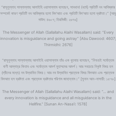
“রাসূলুল্লাহ সাল্লাল্লাহু আলাইহি ওয়াসাল্লাম বলেছেন, সাবধান! (ধর্মে) প্রতিটি নব আবিষ্কার
সম্পর্কে! কারণ প্রতিটি নব আবিষ্কার হলো বিদ‘আত এবং প্রতিটি বিদ‘আত হলো ভ্রষ্টতা।” [আবূ
দাউদ: ৪৬০৭; তিরমিজী: ২৬৭৬]
The Messenger of Allah (Sallallahu Alaihi Wasallam) said: “Every
innovation is misguidance and going astray” [Abu Dawood: 4607;
Thirmidhi: 2676]
“রাসূলুল্লাহ সাল্লাল্লাহু আলাইহি ওয়াসাল্লাম তাঁর এক খুতবায় বলেছেন, “নিশ্চয়ই সর্বোত্তম
বাণী আল্লাহ্‌র কিতাব এবং সর্বোত্তম আদর্শ মুহাম্মদের আদর্শ। আর সবচেয়ে নিকৃষ্ট বিষয় হল
(দ্বীনের মধ্যে) নব উদ্ভাবিত বিষয়। আর নব উদ্ভাবিত প্রত্যেক বিষয় বিদআত এবং প্রত্যেক
বিদআত হল ভ্রষ্টতা এবং প্রত্যেক ভ্রষ্টতার পরিণাম জাহান্নাম।” [সুনান আন-নাসায়ী: ১৫৭৮]
The Messenger of Allah (Sallallahu Alaihi Wasallam) said: “… and
every innovation is misguidance and all misguidance is in the
Hellfire.” [Sunan An-Nasa’i: 1578]