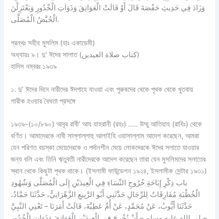
وَزَادَ فِي حَدِيثِ حَفْصَةَ قَالَ أَوْ قَالَتْ الْعَوَاتِقَ وَذَوَاتِ الْخُدُورِ وَيَعْتَزِلْنَ
الْحُيَّضُ الْمُصَلَّى.
গ্রন্থঃ সহীহ মুসলিম (হাঃ একাডেমী)
অধ্যায়ঃ ৯। দু’ ঈদের সালাত (كتاب صلاة العيدين)
হাদিস নম্বরঃ ১৯৩৯
১. দু’ ঈদের দিনে নারীদের ঈদগাহে যাওয়া এবং পুরুষদের থেকে পৃথক থেকে খুতবায়
শারীক হওয়ার বৈধতা প্রসঙ্গে
১৯৩৯-(১০/৮৯০) আবূর রাবী’ আয যাহরানী (রহঃ) ….. উম্মু আতিয়াহ (রাযিঃ) থেকে
বর্ণিত। আমাদেরকে নাবী সাল্লাল্লাহু আলাইহি ওয়াসাল্লাম আদেশ করেছেন, আমরা
যেন পরিণত বয়স্কা মেয়েদেরকে ও পর্দানশীন মেয়ে লোকদেরকে ঈদের সলাতে যাওয়ার
জন্য বলি এবং তিনি ঋতুবতী নারীদেরকে আদেশ করেছেন তারা যেন মুসলিমদের সলাতের
স্থান থেকে কিছুটা পৃথক থাকে। (ইসলামী ফাউন্ডেশন ১৯২৪, ইসলামীক সেন্টার ১৯৩১)
باب ذِكْرِ إِبَاحَةِ خُرُوجِ النِّسَاءِ فِي الْعِيدَيْنِ إِلَى الْمُصَلَّى وَشُهُودِ
الْخُطْبَةِ مُفَارِقَاتٌ لِلرِّجَالِ حَدَّثَنِي أَبُو الرَّبِيعِ الزَّهْرَانِيُّ، حَدَّثَنَا حَمَّادٌ،
حَدَّثَنَا أَيُّوبُ، عَنْ مُحَمَّدٍ، عَنْ أُمِّ عَطِيَّةَ، قَالَتْ أَمَرَنَا – تَعْنِي النَّبِيَّ
صلى الله عليه وسلم – أَنْ نُخْرِجَ فِي الْعِيدَيْنِ الْعَوَاتِقَ وَذَوَاتِ الْخُدُورِ