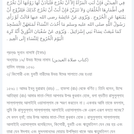
فِي الْعِيدَيْنِ فَإِنْ أَبَتِ الْمَرْأَةُ إِلاَّ أَنْ تَخْرُجَ فَلْيَأْذَنْ لَهَا زَوْجُهَا أَنْ تَخْرُجَ
فِي أَطْمَارِهَا الْخُلْقَانِ وَلاَ تَتَزَيَّنْ فَإِنْ أَبَتْ أَنْ تَخْرُجَ كَذَلِكَ فَلِلزَّوْجِ أَنْ
يَمْنَعَهَا عَنِ الْخُرُوجِ ‏.‏ وَيُرْوَى عَنْ عَائِشَةَ رضى الله عنها قَالَتْ لَوْ رَأَى
رَسُولُ اللَّهِ صلى الله عليه وسلم مَا أَحْدَثَ النِّسَاءُ لَمَنَعَهُنَّ الْمَسْجِدَ
كَمَا مُنِعَتْ نِسَاءُ بَنِي إِسْرَائِيلَ ‏.‏ وَيُرْوَى عَنْ سُفْيَانَ الثَّوْرِيِّ أَنَّهُ كَرِهَ
الْيَوْمَ الْخُرُوجَ لِلنِّسَاءِ إِلَى الْعِيدِ ‏.‏
গ্রন্থঃ সূনান নাসাঈ (ইফাঃ)
অধ্যায়ঃ ১৯/ উভয় ঈদের নামায (كتاب صلاة العيدين)
হাদিস নম্বরঃ ১৫৬১
৩/ কিশোরী এবং যুবতী নারীদের উভয় ঈদের সালাতে বের হওয়া
১৫৬১। আমর ইবনু যুরারাহ (রহঃ) … হাফসা (রাঃ) থেকে বর্ণিত। তিনি বলেন, উম্মে
আতিয়্যা (রাঃ) আমার মাতা-পিতা আপনার উপর কুরবান হোক, বলা ব্যতীত রাসুলুল্লাহ
সাল্লাল্লাহু আলাইহি ওয়াসাল্লাম কে স্মরণ করতেন না। একবার আমি তাকে বললাম,
তুমি কি রাসুলুল্লাহ সাল্লাল্লাহু আলাইহি ওয়াসাল্লাম-কে এরূপ এরূপ বলতে শুনেছ?
সে বলল হ্যাঁ; তার উপর আমার মাতা-পিতা কুরবান হোক। রাসুলুল্লাহ সাল্লাল্লাহু
আলাইহি ওয়াসাল্লাম বলেছিলেন, কিশোরী, যুবতী এবং ঋতুমতিগণ যেন বের হয় এবং
তারা যেন ঈদগাহ এবং মুসলমানদের দোয়ায় উপস্থিত থাকে আর ঋতুমতিগণ যেন