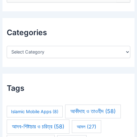
e
a
r
c
h
Categories
f
o
r
:
Tags
আকীদাহ ও তাওহীদ
(58)
Islamic Mobile Apps
(8)
আদব-শিষ্টাচার ও চরিত্র
(58)
আমল
(27)