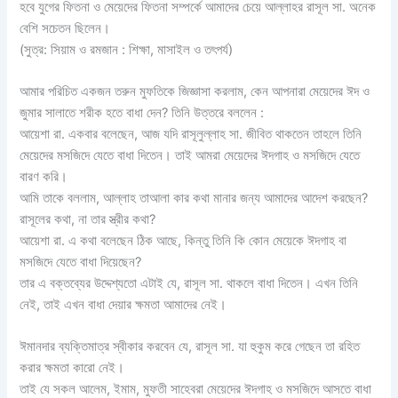
হবে যুগের ফিতনা ও মেয়েদের ফিতনা সম্পর্কে আমাদের চেয়ে আল্লাহর রাসূল সা. অনেক
বেশি সচেতন ছিলেন।
(সুত্র: সিয়াম ও রমজান : শিক্ষা, মাসাইল ও তৎপর্য)
আমার পরিচিত একজন তরুন মুফতিকে জিজ্ঞাসা করলাম, কেন আপনারা মেয়েদের ঈদ ও
জুমার সালাতে শরীক হতে বাধা দেন? তিনি উত্তরে বললেন :
আয়েশা রা. একবার বলেছেন, আজ যদি রাসূলুল্লাহ সা. জীবিত থাকতেন তাহলে তিনি
মেয়েদের মসজিদে যেতে বাধা দিতেন। তাই আমরা মেয়েদের ঈদগাহ ও মসজিদে যেতে
বারণ করি।
আমি তাকে বললাম, আল্লাহ তাআলা কার কথা মানার জন্য আমাদের আদেশ করছেন?
রাসূলের কথা, না তার স্ত্রীর কথা?
আয়েশা রা. এ কথা বলেছেন ঠিক আছে, কিন্তু তিনি কি কোন মেয়েকে ঈদগাহ বা
মসজিদে যেতে বাধা দিয়েছেন?
তার এ বক্তব্যের উদ্দেশ্যতো এটাই যে, রাসূল সা. থাকলে বাধা দিতেন। এখন তিনি
নেই, তাই এখন বাধা দেয়ার ক্ষমতা আমাদের নেই।
ঈমানদার ব্যক্তিমাত্র স্বীকার করবেন যে, রাসূল সা. যা হুকুম করে গেছেন তা রহিত
করার ক্ষমতা কারো নেই।
তাই যে সকল আলেম, ইমাম, মুফতী সাহেবরা মেয়েদের ঈদগাহ ও মসজিদে আসতে বাধা