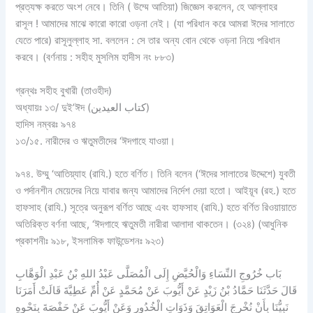
প্রত্যক্ষ করতে অংশ নেবে। তিনি ( উম্মে আতিয়া) জিজ্ঞেস করলেন, হে আল্লাহর
রাসূল ! আমাদের মাঝে কারো কারো ওড়না নেই। (যা পরিধান করে আমরা ঈদের সালাতে
যেতে পারে) রাসূলুল্লাহ সা. বললেন : সে তার অন্য বোন থেকে ওড়না নিয়ে পরিধান
করবে। (বর্ণনায় : সহীহ মুসলিম হাদীস নং ৮৮৩)
গ্রন্থঃ সহীহ বুখারী (তাওহীদ)
অধ্যায়ঃ ১৩/ দুই’ঈদ (كتاب العيدين)
হাদিস নম্বরঃ ৯৭৪
১৩/১৫. নারীদের ও ঋতুমতীদের ‘ঈদগাহে যাওয়া।
৯৭৪. উম্মু ‘আতিয়্যাহ (রাযি.) হতে বর্ণিত। তিনি বলেন (‘ঈদের সালাতের উদ্দেশে) যুবতী
ও পর্দানশীন মেয়েদের নিয়ে যাবার জন্য আমাদের নির্দেশ দেয়া হতো। আইয়ূব (রহ.) হতে
হাফসাহ (রাযি.) সূত্রে অনুরূপ বর্ণিত আছে এবং হাফসাহ (রাযি.) হতে বর্ণিত রিওয়ায়াতে
অতিরিক্ত বর্ণনা আছে, ‘ঈদগাহে ঋতুমতী নারীরা আলাদা থাকতেন। (৩২৪) (আধুনিক
প্রকাশনীঃ ৯১৮, ইসলামিক ফাউন্ডেশনঃ ৯২৩)
بَاب خُرُوجِ النِّسَاءِ وَالْحُيَّضِ إِلَى الْمُصَلَّى عَبْدُ اللهِ بْنُ عَبْدِ الْوَهَّابِ
قَالَ حَدَّثَنَا حَمَّادُ بْنُ زَيْدٍ عَنْ أَيُّوبَ عَنْ مُحَمَّدٍ عَنْ أُمِّ عَطِيَّةَ قَالَتْ أَمَرَنَا
نَبِيُّنَا بِأَنْ نُخْرِجَ الْعَوَاتِقَ وَذَوَاتِ الْخُدُورِ وَعَنْ أَيُّوبَ عَنْ حَفْصَةَ بِنَحْوِهِ