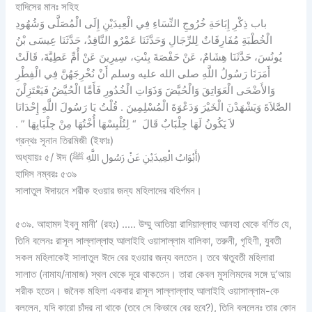
হাদিসের মানঃ সহিহ
باب ذِكْرِ إِبَاحَةِ خُرُوجِ النِّسَاءِ فِي الْعِيدَيْنِ إِلَى الْمُصَلَّى وَشُهُودِ
الْخُطْبَةِ مُفَارِقَاتٌ لِلرِّجَالِ وَحَدَّثَنَا عَمْرٌو النَّاقِدُ، حَدَّثَنَا عِيسَى بْنُ
يُونُسَ، حَدَّثَنَا هِشَامٌ، عَنْ حَفْصَةَ بِنْتِ، سِيرِينَ عَنْ أُمِّ عَطِيَّةَ، قَالَتْ
أَمَرَنَا رَسُولُ اللَّهِ صلى الله عليه وسلم أَنْ نُخْرِجَهُنَّ فِي الْفِطْرِ
وَالأَضْحَى الْعَوَاتِقَ وَالْحُيَّضَ وَذَوَاتِ الْخُدُورِ فَأَمَّا الْحُيَّضُ فَيَعْتَزِلْنَ
الصَّلاَةَ وَيَشْهَدْنَ الْخَيْرَ وَدَعْوَةَ الْمُسْلِمِينَ ‏.‏ قُلْتُ يَا رَسُولَ اللَّهِ إِحْدَانَا
لاَ يَكُونُ لَهَا جِلْبَابٌ قَالَ ‏ “‏ لِتُلْبِسْهَا أُخْتُهَا مِنْ جِلْبَابِهَا ‏”‏ ‏.‏
গ্রন্থঃ সূনান তিরমিজী (ইফাঃ)
অধ্যায়ঃ ৫/ ঈদ (أَبْوَابُ الْعِيدَيْنِ عَنْ رَسُولِ اللَّهِ ﷺ)
হাদিস নম্বরঃ ৫৩৯
সালাতুল ঈদায়নে শরীক হওয়ার জন্য মহিলাদের বহির্গমন।
৫৩৯. আহামদ ইবনু মানী’ (রহঃ) ….. উম্মু আতিয়া রাদিয়াল্লাহু আনহা থেকে বর্ণিত যে,
তিনি বলেনঃ রাসূল সাল্লাল্লাহু আলাইহি ওয়াসাল্লাম বালিকা, তরুনী, গৃহিণী, যুবতী
সকল মহিলাকেই সালাতুল ঈদে বের হওয়ার জন্য বলতেন। তবে ঋতুবতী মহিলারা
সালাত (নামায/নামাজ) স্থল থেকে দূরে থাকতেন। তারা কেবল মুসলিমদের সঙ্গে দু’আয়
শরীক হতেন। জনৈক মহিলা একবার রাসূল সাল্লাল্লাহু আলাইহি ওয়াসাল্লাম-কে
বললেন, যদি কারো চাঁদর না থাকে (তবে সে কিভাবে বের হবে?), তিনি বললেনঃ তার কোন