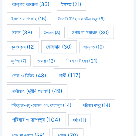
আল্লাহ তাআলা
(36)
ইবাদত
(21)
ইসলাম ও দাওয়াহ
(16)
ইসলামী ইতিহাস ও ঘটনা সমূহ
(8)
ঈমান
(38)
উপায় বা সমাধান
(30)
উপার্জন
(8)
কোরআন
(30)
কুসংস্কার
(12)
জান্নাত
(10)
দিবস ও উৎসব
(21)
জুম'আ
(7)
তাওবা
(12)
নারী
(117)
দোয়া ও যিকির
(48)
নাসীহাহ (দ্বীনি পরামর্শ)
(49)
পবিত্রতা-ওযু-গোসল এবং তায়াম্মুম
(14)
পরিধান বস্তু
(14)
পরিবার ও দাম্পত্য
(104)
পর্দা
(11)
পাপ বা গুনাহ
(58)
পুরুষ
(70)