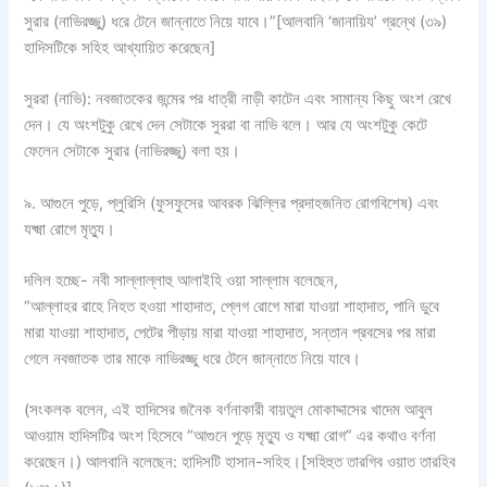
সুরার (নাভিরজ্জু) ধরে টেনে জান্নাতে নিয়ে যাবে।”[আলবানি ‘জানায়িয’ গ্রন্থে (৩৯)
হাদিসটিকে সহিহ আখ্যায়িত করেছেন]
সুররা (নাভি): নবজাতকের জন্মের পর ধাত্রী নাড়ী কাটেন এবং সামান্য কিছু অংশ রেখে
দেন। যে অংশটুকু রেখে দেন সেটাকে সুররা বা নাভি বলে। আর যে অংশটুকু কেটে
ফেলেন সেটাকে সুরার (নাভিরজ্জু) বলা হয়।
৯. আগুনে পুড়ে, প্লুরিসি (ফুসফুসের আবরক ঝিল্লির প্রদাহজনিত রোগবিশেষ) এবং
যক্ষ্মা রোগে মৃত্যু।
দলিল হচ্ছে- নবী সাল্লাল্লাহু আলাইহি ওয়া সাল্লাম বলেছেন,
“আল্লাহর রাহে নিহত হওয়া শাহাদাত, প্লেগ রোগে মারা যাওয়া শাহাদাত, পানি ডুবে
মারা যাওয়া শাহাদাত, পেটের পীড়ায় মারা যাওয়া শাহাদাত, সন্তান প্রবসের পর মারা
গেলে নবজাতক তার মাকে নাভিরজ্জু ধরে টেনে জান্নাতে নিয়ে যাবে।
(সংকলক বলেন, এই হাদিসের জনৈক বর্ণনাকারী বায়তুল মোকাদ্দাসের খাদেম আবুল
আওয়াম হাদিসটির অংশ হিসেবে “আগুনে পুড়ে মৃত্যু ও যক্ষ্মা রোগ” এর কথাও বর্ণনা
করেছেন।) আলবানি বলেছেন: হাদিসটি হাসান-সহিহ।[সহিহুত তারগিব ওয়াত তারহিব