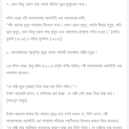
৭. কোন কিছু ধ্বসে পড়ে অথবা পানিতে ডুবে মৃত্যুবরণ করা।
দলিল হচ্ছে নবী সাল্লাল্লাহু আলাইহি ওয়া সাল্লামের বাণী:
“পাঁচ ধরনের মৃত্যু শাহাদাত হিসেবে গণ্য। প্লেগ রোগে মৃত্যু, পেটের পীড়ায় মৃত্যু, পানি
ডুবে মৃত্যু, কোন কিছু ধ্বসে পড়ে মৃত্যু এবং আল্লাহর রাস্তায় শহিদ হওয়া।” [সহিহ
বুখারি (২৮২৯) ও সহিহ মুসলিম (১৯১৫)]
৮. প্রসবউত্তর প্রসূতির মৃত্যু অথবা গর্ভবতী অবস্থায় নারীর মৃত্যু।
এর দলিল হচ্ছে আবু দাউদ (৩১১১) কর্তৃক বর্ণিত হাদিস; নবী সাল্লাল্লাহু আলাইহি ওয়া
সাল্লাম বলেছেন:
“যে নারী জুমা (বাচ্চা) নিয়ে মারা যায় তিনি শহিদ।”।
ইমাম খাত্তাবি বলেন: এ হাদিসের অর্থ হচ্ছে- যে নারী পেটে বাচ্চা নিয়ে মারা যায়।
[আওনুল মাবুদ]
ইমাম আহমাদ উবাদা বিন সামেত (রাঃ) হতে বর্ণনা করেন যে, তিনি বলেন, নবী
সাল্লাল্লাহু আলাইহি ওয়া সাল্লাম শহিদের শ্রেণীগুলো উল্লেখ করতে গিয়ে বলেছেন:
“যে নারী তার গর্ভস্থিত সন্তানের কারণে মারা যায় তিনি শহিদ। সে নারীকে তার সন্তান