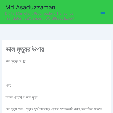
C
Skip
Md Asaduzzaman
a
to
t
Digital Marketer . Proofreader . Transcriber .
content
e
Translator . SEO Expert . WordPress Expert
g
o
r
i
e
ভাল মৃত্যুর উপায়
s
ভাল মৃত্যুর উপায়
========================================
==========================
এক:
হুসনুল খাতিমা বা ভাল মৃত্যু…
ভাল মৃত্যু মানে- মৃত্যুর পূর্বে আল্লাহর ক্রোধ উদ্রেককারী গুনাহ হতে বিরত থাকতে