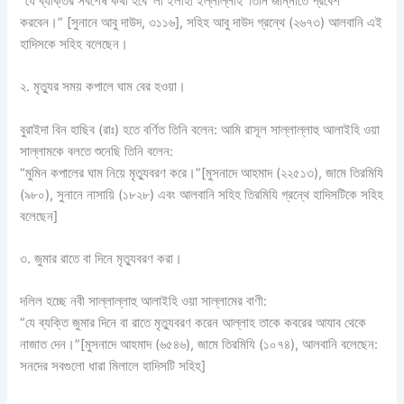
“যে ব্যক্তির সর্বশেষ কথা হবে ‘লা ইলাহা ইল্লাল্লাহ’ তিনি জান্নাতে প্রবেশ
করবেন।” [সুনানে আবু দাউদ, ৩১১৬], সহিহ আবু দাউদ গ্রন্থে (২৬৭৩) আলবানি এই
হাদিসকে সহিহ বলেছেন।
২. মৃত্যুর সময় কপালে ঘাম বের হওয়া।
বুরাইদা বিন হাছিব (রাঃ) হতে বর্ণিত তিনি বলেন: আমি রাসূল সাল্লাল্লাহু আলাইহি ওয়া
সাল্লামকে বলতে শুনেছি তিনি বলেন:
“মুমিন কপালের ঘাম নিয়ে মৃত্যুবরণ করে।”[মুসনাদে আহমাদ (২২৫১৩), জামে তিরমিযি
(৯৮০), সুনানে নাসায়ি (১৮২৮) এবং আলবানি সহিহ তিরমিযি গ্রন্থে হাদিসটিকে সহিহ
বলেছেন]
৩. জুমার রাতে বা দিনে মৃত্যুবরণ করা।
দলিল হচ্ছে নবী সাল্লাল্লাহু আলাইহি ওয়া সাল্লামের বাণী:
“যে ব্যক্তি জুমার দিনে বা রাতে মৃত্যুবরণ করেন আল্লাহ তাকে কবরের আযাব থেকে
নাজাত দেন।”[মুসনাদে আহমাদ (৬৫৪৬), জামে তিরমিযি (১০৭৪), আলবানি বলেছেন:
সনদের সবগুলো ধারা মিলালে হাদিসটি সহিহ]