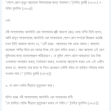
“প্লেগ রোগে মৃত্যু প্রত্যেক ঈমানদারের জন্য শাহাদাত।”[সহিহ বুখারী (২৮৩০) ও
সহিহ মুসলিম (১৯১৬)]
এবং
নবী সাল্লাল্লাহু আলাইহি ওয়া সাল্লামের স্ত্রী আয়েশা (রাঃ) থেকে বর্ণিত তিনি বলেন,
আমি রাসূল সাল্লাল্লাহু আলাইহি ওয়া সাল্লামকে প্লেগ রোগ সম্পর্কে জিজ্ঞেস করেছি
তখন তিনি আমাকে জানান যে, “এটি হচ্ছে- আল্লাহর পক্ষ থেকে আযাব। আল্লাহ
যাদেরকে শাস্তি দিতে চান তাদের উপর এই রোগ নাযিল করেন। আর আল্লাহ এই রোগ
মুমিনদের জন্য রহমতস্বরূপ পাঠিয়েছেন। যে মুমিন প্লেগ রোগে আক্রান্ত হয়ে নিজ
এলাকাতে অবস্থান করবে, ধৈর্যধারণ করবে, সওয়াবের প্রত্যাশা করবে এবং এই একীন
রাখবে যে, আল্লাহ তার জন্য যা লিখে রেখেছেন সেটাই ঘটবে সে ব্যক্তি শহিদের সমান
সওয়াব পাবে।” [সহিহ বুখারি (৩৪৭৪)]
৬. যে কোন পেটের পীড়াতে মৃত্যুবরণ করা।
দলিল হচ্ছে নবী সাল্লাল্লাহু আলাইহি ওয়া সাল্লামের বাণী:
“যে ব্যক্তি পেটের পীড়াতে মৃত্যুবরণ করবে সে শহিদ।” [সহিহ মুসলিম (১৯১৫)]