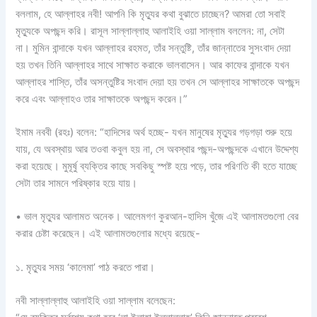
বললাম, হে আল্লাহর নবী! আপনি কি মৃত্যুর কথা বুঝাতে চাচ্ছেন? আমরা তো সবাই
মৃত্যুকে অপছন্দ করি। রাসূল সাল্লাল্লাহু আলাইহি ওয়া সাল্লাম বললেন: না, সেটা
না। মুমিন বান্দাকে যখন আল্লাহর রহমত, তাঁর সন্তুষ্টি, তাঁর জান্নাতের সুসংবাদ দেয়া
হয় তখন তিনি আল্লাহর সাথে সাক্ষাত করাকে ভালবাসেন। আর কাফের বান্দাকে যখন
আল্লাহর শাস্তি, তাঁর অসন্তুষ্টির সংবাদ দেয়া হয় তখন সে আল্লাহর সাক্ষাতকে অপছন্দ
করে এবং আল্লাহও তার সাক্ষাতকে অপছন্দ করেন।”
ইমাম নববী (রহঃ) বলেন: “হাদিসের অর্থ হচ্ছে- যখন মানুষের মৃত্যুর গড়গড়া শুরু হয়ে
যায়, যে অবস্থায় আর তওবা কবুল হয় না, সে অবস্থার পছন্দ-অপছন্দকে এখানে উদ্দেশ্য
করা হয়েছে। মুমূর্ষু ব্যক্তির কাছে সবকিছু স্পষ্ট হয়ে পড়ে, তার পরিণতি কী হতে যাচ্ছে
সেটা তার সামনে পরিষ্কার হয়ে যায়।
• ভাল মৃত্যুর আলামত অনেক। আলেমগণ কুরআন-হাদিস খুঁজে এই আলামতগুলো বের
করার চেষ্টা করেছেন। এই আলামতগুলোর মধ্যে রয়েছে-
১. মৃত্যুর সময় ‘কালেমা’ পাঠ করতে পারা।
নবী সাল্লাল্লাহু আলাইহি ওয়া সাল্লাম বলেছেন: