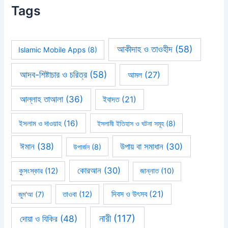
Tags
আকীদাহ ও তাওহীদ
(58)
Islamic Mobile Apps
(8)
আদব-শিষ্টাচার ও চরিত্র
(58)
আমল
(27)
আল্লাহ তাআলা
(36)
ইবাদত
(21)
ইসলাম ও দাওয়াহ
(16)
ইসলামী ইতিহাস ও ঘটনা সমূহ
(8)
ঈমান
(38)
উপায় বা সমাধান
(30)
উপার্জন
(8)
কোরআন
(30)
কুসংস্কার
(12)
জান্নাত
(10)
দিবস ও উৎসব
(21)
জুম'আ
(7)
তাওবা
(12)
নারী
(117)
দোয়া ও যিকির
(48)