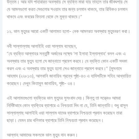
উত্তম। আর যদি পাহারারত অবস্থায় সে ব্যক্তি মারা যায় তাহলে তার জীবদ্দশায় সে
যে আমলগুলো করত সেগুলোর সওয়াব তার জন্য চলমান থাকবে, তার রিযিকও চলমান
থাকবে এবং কবরের ফিতনা থেকে সে মুক্ত থাকবে।”
১২. ভাল মৃত্যুর আরো একটি আলামত হলো- নেক আমলরত অবস্থায় মৃত্যুবরণ করা।
নবী সাল্লাল্লাহু আলাইহি ওয়া সাল্লাম বলেছেন,
“যে ব্যক্তি আল্লাহর সন্তুষ্টি অর্জনের লক্ষ্যে ‘লা ইলাহা ইল্লাল্লাহ’ বলল এবং এ
অবস্থায় তার মৃত্যু হলো সে জান্নাতে প্রবেশ করবে। যে ব্যক্তি কোন একটি সদকা
করল এবং এ অবস্থায় তার মৃত্যু হলো সেও জান্নাতে প্রবেশ করবে।” [মুসনাদে
আহমাদ (২২৮১৩), আলবানি জানায়িয গ্রন্থে পৃষ্ঠা-৪৩ এ হাদিসটিকে সহিহ আখ্যায়িত
করেছেন। দেখুন কিতাবুল জানায়িয, পৃষ্ঠা- ৩৪।
এই আলামতগুলো ব্যক্তির ভাল মৃত্যুর সুসংবাদ দেয়। কিন্তু তা সত্ত্বেও আমরা
নির্দিষ্টভাবে কোন ব্যক্তির ব্যাপারে এ নিশ্চয়তা দিব না যে, তিনি জান্নাতি। শুধু রাসূল
সাল্লাল্লাহু আলাইহি ওয়া সাল্লাম যাদের ব্যাপারে নিশ্চয়তা প্রদান করেছেন তারা
ছাড়া। যেমন চার খলিফার ব্যাপারে তিনি নিশ্চয়তা প্রদান করেছেন।
আল্লাহ আমাদের সকলকে ভাল মৃত্যু দান করুন।