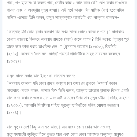
পারা, পাপ হতে তওবা করতে পারা, নেকীর কাজ ও ভাল কাজ বেশি বেশি করার তাওফিক
পাওয়া এবং এ অবস্থায় মৃত্যু হওয়া। এই মর্মে আনাস বিন মালিক (রাঃ) হতে সহিহ
হাদিসে এসেছে তিনি বলেন, রাসূল সাল্লাল্লাহু আলাইহি ওয়া সাল্লাম বলেছেন-
“আল্লাহ যদি কোন বান্দার কল্যাণ চান তখন তাকে (ভাল) কাজে লাগান।” সাহাবায়ে
কেরাম বললেন: কিভাবে আল্লাহ বান্দাকে (ভাল) কাজে লাগান? তিনি বলেন: “মৃত্যুর পূর্বে
তাকে ভাল কাজ করার তাওফিক দেন।” [মুসনাদে আহমাদ (১১৬২৫), তিরমিযি
(২১৪২), আলবানি ‘সিলসিলা সহিহা’ গ্রন্থে হাদিসটিকে সহিহ সাব্যস্ত করেছেন
(১৩৩৪)।
রাসূল সাল্লাল্লাহু আলাইহি ওয়া সাল্লাম বলেন:
“আল্লাহ তাআলা যদি কোন বান্দার কল্যাণ চান তখন সে বান্দাকে ‘আসাল’ করেন।
সাহাবায়ে কেরাম বলেন: আসাল কি? তিনি বলেন, আল্লাহ তাআলা বান্দাকে বিশেষ একটি
ভাল কাজ করার তাওফিক দেন এবং এই আমলের উপর তার মৃত্যু ঘটান।[সহিহ আহমাদ
(১৭৩৩০), আলবানি সিলসিলা সহিহা গ্রন্থে হাদিসটিকে সহিহ ঘোষণা করেছেন
(১১১৪)।
ভাল মৃত্যুর বেশ কিছু আলামত আছে। এর মধ্যে কোন কোন আলামত শুধু
মৃত্যুপথযাত্রী ব্যক্তি নিজে বুঝতে পারে এবং কোন কোন আলামত অন্যান্য মানুষও