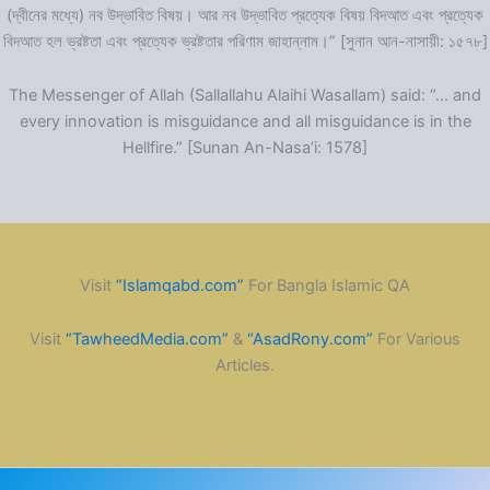
(দ্বীনের মধ্যে) নব উদ্ভাবিত বিষয়। আর নব উদ্ভাবিত প্রত্যেক বিষয় বিদআত এবং প্রত্যেক
বিদআত হল ভ্রষ্টতা এবং প্রত্যেক ভ্রষ্টতার পরিণাম জাহান্নাম।” [সুনান আন-নাসায়ী: ১৫৭৮]
The Messenger of Allah (Sallallahu Alaihi Wasallam) said: “… and
every innovation is misguidance and all misguidance is in the
Hellfire.” [Sunan An-Nasa’i: 1578]
Visit
“Islamqabd.com”
For Bangla Islamic QA
Visit
“TawheedMedia.com”
&
“AsadRony.com”
For Various
Articles.