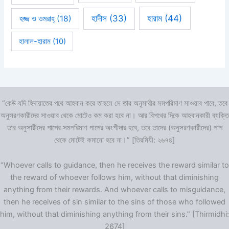
হারাম
(44)
হাদীস
(33)
হজ্জ ও ওমরাহ্‌
(18)
হালাল-হারাম
(10)
“কেউ যদি হিদায়াতের পথে আহবান করে তাহলে সে তার অনুসারীর সমপরিমাণ সাওয়াব পাবে, তবে
অনুসরণকারীদের সাওয়াব থেকে মোটেও কম করা হবে না। আর বিপথের দিকে আহবানকারী ব্যক্তি
তার অনুসারীদের পাপের সমপরিমাণ পাপের অংশীদার হবে, তবে তাদের (অনুসরণকারীদের) পাপ
থেকে মোটেই কমানো হবে না।” [তিরমিযী: ২৬৭৪]
“Whoever calls to guidance, then he receives the reward similar to
the reward of whoever follows him, without that diminishing
anything from their rewards. And whoever calls to misguidance,
then he receives of sin similar to the sins of those who followed
him, without that diminishing anything from their sins.” [Thirmidhi:
2674]