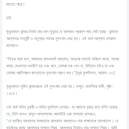
জানতে পারে।
দুই:
মৃত্যুকালে বান্দার নিকট তার ভাল মৃত্যুর যে আলামত প্রকাশ পায় সেটা হচ্ছে- বান্দাকে
আল্লাহর সন্তুষ্টি ও অনুগ্রহ লাভের সুসংবাদ দেয়া হয়। এই মর্মে আল্লাহ তাআলা
বলেছেন-
“নিশ্চয় যারা বলে, আমাদের পালনকর্তা আল্লাহ, অতঃপর তাতেই অবিচল থাকে, তাদের
কাছে ফেরেশতা অবতীর্ণ হয় এবং বলে, তোমরা ভয় পেও না, চিন্তিত হইও না এবং
তোমরা প্রতিশ্রুত জান্নাতের সুসংবাদ গ্রহণ কর।”[সূরা ফুসসিলত, আয়াত: ৩০]
মৃত্যুকালে মুমিন বান্দাদেরকে এই সুসংবাদ দেয়া হয়। দেখুন: তাফসিরে সাদী, পৃষ্ঠা-
১২৫৬।
এই মর্মে সহিহ বুখারী ও সহিহ মুসলিমে এসেছে- যা আয়েশা (রাঃ) হতে বর্ণিত হয়েছে
যে, তিনি বলেন: রাসূল সাল্লাল্লাহু আলাইহি ওয়া সাল্লাম বলেছেন,
“যে ব্যক্তি আল্লাহর সাক্ষাতকে ভালবাসে আল্লাহও তার সাক্ষাতকে ভালবাসেন। যে
ব্যক্তির কাছে আল্লাহর সাক্ষাত প্রিয়, আল্লাহর নিকটও তার সাক্ষাত প্রিয়। আমি