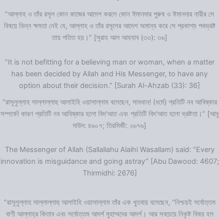
“আল্লাহ ও তাঁর রসূল কোন কাজের আদেশ করলে কোন ঈমানদার পুরুষ ও ঈমানদার নারীর সে
বিষয়ে ভিন্ন ক্ষমতা নেই যে, আল্লাহ ও তাঁর রসূলের আদেশ অমান্য করে সে প্রকাশ্য পথভ্রষ্ট
তায় পতিত হয়।” [সূরাহ আল আহযাব (৩৩): ৩৬]
“It is not befitting for a believing man or woman, when a matter
has been decided by Allah and His Messenger, to have any
option about their decision.” [Surah Al-Ahzab (33): 36]
“রাসূলুল্লাহ সাল্লাল্লাহু আলাইহি ওয়াসাল্লাম বলেছেন, সাবধান! (ধর্মে) প্রতিটি নব আবিষ্কার
সম্পর্কে! কারণ প্রতিটি নব আবিষ্কার হলো বিদ‘আত এবং প্রতিটি বিদ‘আত হলো ভ্রষ্টতা।” [আবূ
দাউদ: ৪৬০৭; তিরমিজী: ২৬৭৬]
The Messenger of Allah (Sallallahu Alaihi Wasallam) said: “Every
innovation is misguidance and going astray” [Abu Dawood: 4607;
Thirmidhi: 2676]
“রাসূলুল্লাহ সাল্লাল্লাহু আলাইহি ওয়াসাল্লাম তাঁর এক খুতবায় বলেছেন, “নিশ্চয়ই সর্বোত্তম
বাণী আল্লাহ্‌র কিতাব এবং সর্বোত্তম আদর্শ মুহাম্মদের আদর্শ। আর সবচেয়ে নিকৃষ্ট বিষয় হল