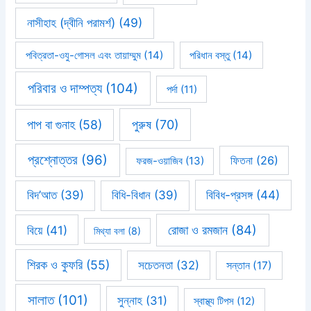
নাসীহাহ (দ্বীনি পরামর্শ)
(49)
পবিত্রতা-ওযু-গোসল এবং তায়াম্মুম
(14)
পরিধান বস্তু
(14)
পরিবার ও দাম্পত্য
(104)
পর্দা
(11)
পাপ বা গুনাহ
(58)
পুরুষ
(70)
প্রশ্নোত্তর
(96)
ফিতনা
(26)
ফরজ-ওয়াজিব
(13)
বিবিধ-প্রসঙ্গ
(44)
বিদ’আত
(39)
বিধি-বিধান
(39)
রোজা ও রমজান
(84)
বিয়ে
(41)
মিথ্যা বলা
(8)
শিরক ও কুফরি
(55)
সচেতনতা
(32)
সন্তান
(17)
সালাত
(101)
সুন্নাহ
(31)
স্বাস্থ্য টিপস
(12)