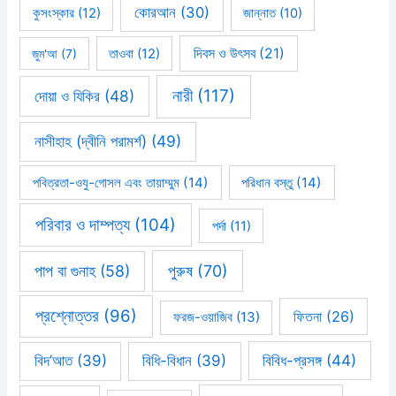
কোরআন
(30)
কুসংস্কার
(12)
জান্নাত
(10)
দিবস ও উৎসব
(21)
জুম'আ
(7)
তাওবা
(12)
নারী
(117)
দোয়া ও যিকির
(48)
নাসীহাহ (দ্বীনি পরামর্শ)
(49)
পবিত্রতা-ওযু-গোসল এবং তায়াম্মুম
(14)
পরিধান বস্তু
(14)
পরিবার ও দাম্পত্য
(104)
পর্দা
(11)
পাপ বা গুনাহ
(58)
পুরুষ
(70)
প্রশ্নোত্তর
(96)
ফিতনা
(26)
ফরজ-ওয়াজিব
(13)
বিবিধ-প্রসঙ্গ
(44)
বিদ’আত
(39)
বিধি-বিধান
(39)