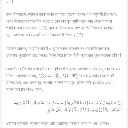
[11]
কবর যিয়ারতের শ্রেষ্ঠত্ব বর্ণনা করার ব্যাপারে আহমাদ রেযার এক অনুসারী লিখেছেন,
‘কবর যিয়ারতের উপকারিতা রয়েছে। নেককার মৃত ব্যক্তিদের কাছ থেকে সাহায্য
প্রার্থনা করা যেতে পারে’।
[12] মূসা কাযিমের কবর সম্পর্কে তিনি উল্লেখ করেছেন,
‘মূসা কাযিমের কবর একটি রোগ নিরাময়কারী ঔষধ’।
[13]
আহমাদ জারুক, ‘সাইয়িদ বাদাবী ও মুহাম্মদ বিন ফারগাল সম্পর্কে তিনি বলেছেন,
‘যেকোন প্রয়োজনে তার কবরের নিকট গিয়ে চাইলে তিনি প্রয়োজন পূরণ করবেন’।
[14]
ব্রেলভীদের উপরোক্ত আক্বীদার সম্পূর্ণ বিপরীত হচ্ছে আল্লাহ ও তাঁর রাসূল (ছাঃ)-এর
শিক্ষা। আল্লাহ বলেন,
إِيَّاكَ نَعْبُدُ وَإِيَّاكَ نَسْتَعِيْنُ
‘আমরা একমাত্র আপনারই
ইবাদত করি এবং একমাত্র আপনার নিকটই সাহায্য প্রার্থনা করি’
(ফাতিহা ১/৫)
।
মহান আল্লাহ আরও বলেন,
إِنْ تَدْعُوْهُمْ لَا يَسْمَعُوْا دُعَاءَكُمْ وَلَوْ سَمِعُوْا مَا اسْتَجَابُوا لَكُمْ وَيَوْمَ
الْقِيَامَةِ يَكْفُرُوْنَ بِشِرْكِكُمْ وَلَا يُنَبِّئُكَ مِثْلُ خَبِيْرٍ-
‘তোমরা তাদেরকে আহবান করলে তারা তোমাদের আহবান শুনবে না এবং শুনলেও