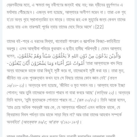
ব্রেলভীদের মতে, এ ক্ষমতা শুধু নবীগণের জন্যই খাছ নয়; বরং দ্বীনের বুযুর্গগণও এ
মর্যাদায় পৌঁছেছেন। এজন্য বলা হয়েছে, আল্লাহর অলীগণ মরেন না। তারা এক গৃহ
হ’তে অন্য গৃহে স্থানান্তরিত হন মাত্র। তাদের রূহ এক মুহূর্তের জন্য কেবল তাদের
ছেড়ে যায় এবং তারপরই পূর্বের ন্যায় তাদের দেহে ফিরে আসে’।
[22]
তাদের বই-পত্র এ ধরনের মিথ্যা, বানোয়াট গালগল্প ও কাল্পনিক কিচ্ছা-কাহিনীতে
ভরপুর। এসব আক্বীদা পবিত্র কুরআন ও ছহীহ হাদীছ পরিপন্থী। যেমন আল্লাহ
বলেন,
وَالَّذِيْنَ يَدْعُوْنَ مِنْ دُوْنِ اللهِ لاَ يَخْلُقُوْنَ شَيْئاً وَهُمْ يُخْلَقُوْنَ،
أَمْواتٌ غَيْرُ أَحْيَاء وَمَا يَشْعُرُوْنَ أَيَّانَ يُبْعَثُوْنَ-
‘তারা আল্লাহকে বাদ দিয়ে
অন্য যাদেরকে ডাকে তারা কিছুই সৃষ্টি করে না, তাদেরকেই সৃষ্টি করা হয়। তারা মৃত,
জীবিত নয় এবং পুনরুত্থান কখন হবে সে বিষয়ে তাদের কোন জ্ঞান নেই’
(নাহল
১৬/২০-২১)
। অন্যত্র বলা হয়েছে, ‘জীবিত ও মৃত সমান নয়। আল্লাহ যাকে ইচ্ছা
শোনান; আর তুমি তাদেরকে শুনাতে পারবে না যারা কবরে আছে’
(ফাত্বির ২২)
। অন্যত্র
তিনি বলেন, ‘তুমি মৃতদেরকে শোনাতে পারবে না…’
(রূম ৩০/৫২)
। তিনি আরো বলেন,
‘তার চেয়ে অধিক পথভ্রষ্ট আর কে, যে আল্লাহর পরিবর্তে এমন কাউকে ডাকে, যে
ক্বিয়ামত দিবস পর্যন্ত তার ডাকে সাড়া দিবে না? আর তারা তাদের আহবান সম্পর্কে
অনবহিত’
(আহক্বাফ ৪৬/৫; আ‘রাফ ৭/১৯১-১৯৭)
।
তাদের আক্বীদা-বিশ্বাস খন্ডন করতে গিয়ে হানাফী মুফাসসির আল্লামা আলুসী