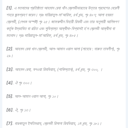
[1]
.
এ মতবাদের প্রতিষ্ঠাতা আহমাদ রেযা খাঁন ব্রেলভী
ভারতের উত্তর প্রদেশের বেরেলী
শহরে জন্মগ্রহণ করেন। দ্রঃ দায়িরাতুল-মা‘আরিফ, ৪র্থ খন্ড, পৃঃ ৪৮৭; আলা হযরত
ব্রেলভী, (লেখক অস্পষ্ট) পৃঃ ২৫। জাফরুদ্দীন বিহারী রিযভী এবং তার অনুসারী আলিমগণ
কর্তৃক উদ্ভাবিত বা রচিত এবং সুবিন্যস্ত আক্বীদা-বিশ্বাসই হ’ল ব্রেলভী আক্বীদা বা
মতবাদ। দ্রঃ দায়িরাতুল-মা‘আরিফ, ৪র্থ খন্ড, পৃঃ ৪৮৫।
[2]
. আহমদ রেযা খান ব্রেলভী, আল-আমান ওয়াল আলা (লাহোর : দারুত তাবলীগ), পৃঃ
২৯।
[3]
.
আহমদ রেযা, ফৎওয়া রিযভিয়াহ, (পাকিস্তান), ৪র্থ খন্ড, পৃঃ ৩০০, ।
[4]
.
ঐ পৃঃ ৩০০।
[5]
.
আল-আমান ওয়াল আলা, পৃঃ ১০
।
[6]
.
ঐ, পৃঃ ১৩।
[7]
.
বারকাতুল ইসতিমরায, ব্রেলভী রিসালা রিযভিয়াহ, ১ম খন্ড, পৃঃ ১৮১।