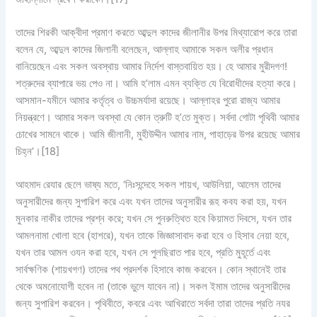
তাদের শিরকী আক্বীদা প্রমাণ করতে আব্দুল কাদের জীলানীর উপর মিথ্যারোপ করে তারা
বলেন যে, আব্দুল কাদের জিলানী বলেছেন, আল্লাহ আমাকে সকল অলীর প্রধান
বানিয়েছেন এবং সকল অবস্থায় আমার নির্দেশ বাস্তবায়িত হয়। হে আমার মুরীদগণ!
শত্রুদের ব্যাপারে ভয় পেও না। আমি হ’লাম এমন ব্যক্তি যে বিরোধীদের হত্যা করে।
আসমান-যমীনে আমার কর্তৃত্ব ও উচ্চমর্যাদা রয়েছে। আল্লাহর পুরো রাজ্য আমার
নিয়ন্ত্রণে। আমার সকল অবস্থা যে কোন ত্রুটি হ’তে মুক্ত। সর্বদা গোটা পৃথিবী আমার
চোখের সামনে থাকে। আমি জীলানী, মুহীউদ্দীন আমার নাম, পাহাড়ের উপর রয়েছে আমার
চিহ্ন’।
[18]
আহমাদ রেযার ছেলে ভাষ্য মতে, ‘নিঃসন্দেহে সকল শায়খ, আউলিয়া, আলেম তাদের
অনুসারীদের জন্য সুপারিশ করে এবং যখন তাদের অনুসারীর রূহ কবয করা হয়, যখন
মুনকার নাকীর তাদের প্রশ্ন করে; যখন সে পুনরুত্থিত হবে কিয়ামত দিবসে, যখন তার
আমলনামা খোলা হবে (হাশরে), যখন তাকে জিজ্ঞাসাবাদ করা হবে ও হিসাব নেয়া হবে,
যখন তার আমল ওযন করা হবে, যখন সে পুলছিরাত পার হবে, প্রতি মুহূর্তে এবং
সার্বক্ষণিক (শায়খগণ) তাদের পথ প্রদর্শক হিসাবে কাজ করবেন। কোন স্থানেই তার
থেকে অমনোযোগী হবেন না (তাকে ভুলে যাবেন না)। সকল ইমাম তাদের অনুসারীদের
জন্য সুপারিশ করবেন। পৃথিবীতে, কবরে এবং আখিরাতে সর্বদা তারা তাদের প্রতি নযর