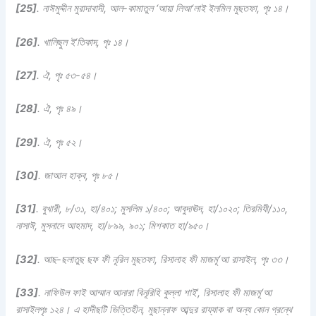
[25]
. নাঈমুদ্দীন মুরাদাবাদী,
আল-কামাতুল ‘আয়া লিআ‘লাই ইলমিল মুছতফা
, পৃঃ ১৪।
[26]
.
খালিছুল ই‘তিকাদ
, পৃঃ ১৪।
[27]
.
ঐ, পৃঃ ৫৩-৫৪।
[28]
.
ঐ
, পৃঃ ৪৯।
[29]
.
ঐ
, পৃঃ ৫২।
[30]
. জাআল হাক্ব, পৃঃ ৮৫।
[31]
.
বুখারী, ৮/৩১, হা/৪০১; মুসলিম ১/৪০০; আবুদাঊদ, হা/১০২০; তিরমিযী/১১০,
নাসাঈ, মুসনাদে আহমাদ, হা/৮৯৯, ৯০১; মিশকাত হা/৯৫০।
[32]
.
আছ-ছলাতুছ ছফ ফী নূরিল মুছতফা, রিসালাহ ফী মাজমূ‘আ রাসাইল, পৃঃ ৩৩।
[33]
. নাফিউল ফাই আম্মান আনারা বিনূরিহি কুল্লা শাই’,
রিসালাহ ফী মাজমূ‘আ
রাসাইল
পৃঃ ১২৪। এ হাদীছটি ভিত্তিহীন, মুছান্নাফ আব্দুর রায্যাক বা অন্য কোন গ্রন্থে