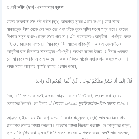
৫. নবী করীম (ছাঃ)-এর মানবত্ব প্রসঙ্গ :
তাদের আক্বীদা হ’ল নবী করীম (ছাঃ) আল্লাহর নূরের একটি অংশ। তারা তাঁকে
মানবত্বের সীমা থেকে বের করে দেয় এবং তাঁকে নূরের সৃষ্টির মধ্যে গণ্য করে। তাদের
বিশ্বাস মানুষ কখনও রাসূল হ’তে পারে না। এটা কাফেরদেরও আক্বীদা। পার্থক্য কেবল
এই যে, কাফেররা বলত যে, ‘মানবত্ব’ রিসালাতের পরিপন্থী। আর এ ব্রেলভীদের
আক্বীদা হ’ল রিসালাত মানবত্বের পরিপন্থী। অতএব তাদের উভয়ে এ বিষয়ে একমত
যে, মানবত্ব ও রিসালাত একসঙ্গে (একক ব্যক্তির মাঝে) সহাবস্থান করতে পারে না।
অথচ মহান আল্লাহ সুস্পষ্ট ভাষায় এরশাদ করেন,
قُلْ إِنَّمَا أَنَا بَشَرٌ مِثْلُكُمْ يُوحَى إِلَيَّ أَنَّمَا إِلَهُكُمْ إِلَهٌ وَاحِدٌ-
‘বল, আমি তোমাদের মতই একজন মানুষ। আমার নিকট অহী প্রেরণ করা হয় যে,
তোমাদের ইলাহই এক ইলাহ…’
(কাহফ ১৮/১১০; ফুছছিলাত/হা-মীম-সাজদা ৪১/৬)
।
আব্দুল্লাহ ইবনে মাসঊদ (রাঃ) বলেন, ‘একবার রাসূলুল্লাহ (ছাঃ) আমাদের নিয়ে পাঁচ
রাক‘আত ছালাত আদায় করলেন। অতঃপর আমরা জিজ্ঞেস করলাম, হে আল্লাহর রাসূল,
ছালাত কি বৃদ্ধি করা হয়েছে? তিনি বলেন, তোমরা এ প্রশ্ন করছ কেন? তারা বললেন,