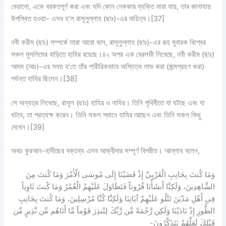
বেড়ানো, একে বরকতপূর্ণ করা এবং যদি কোন নেককার ব্যক্তি মারা যায়, তার জানাযায়
উপস্থিত হওয়া- এসব হ’ল রাসূলুল্লাহ (ছাঃ)-এর দায়িত্ব।
[37]
নবী করীম (ছাঃ) সম্পর্কে তারা আরো বলে, রাসূলুল্লাহ (ছাঃ)-এর রূহ মুবারক বিশ্বের
সকল মুসলিমের বাড়িতে হাযির রয়েছে।৪২ অপর এক ব্রেলভী লিখেছে, নবী করীম (ছাঃ)
আদম (আঃ)-এর সময় হ’তে তাঁর শারীরিকভাবে অস্তিত্ব লাভ করা (জন্মগ্রহণ করা)
পর্যন্ত হাযির ছিলেন।
[38]
সে অন্যত্র লিখেছে, রাসূল (ছাঃ) হাযির ও নাযির। তিনি পৃথিবীতে যা ঘটছে এবং যা
ঘটবে, তা প্রত্যক্ষ করেন। তিনি সকল স্থানে হাযির আছেন এবং তিনি সকল কিছু
দেখেন।
[39]
অথচ কুরআন-হাদীছের বক্তব্য এসব আক্বীদার সম্পূর্ণ বিপরীত। আল্লাহ বলেন,
وَمَا كُنتَ بِجَانِبِ الْغَرْبِيِّ إِذْ قَضَيْنَا إِلَى مُوسَى الْأَمْرَ وَمَا كُنتَ مِنَ
الشَّاهِدِينَ، وَلَكِنَّا أَنشَأْنَا قُرُوناً فَتَطَاوَلَ عَلَيْهِمُ الْعُمُرُ وَمَا كُنتَ ثَاوِياً
فِي أَهْلِ مَدْيَنَ تَتْلُو عَلَيْهِمْ آيَاتِنَا وَلَكِنَّا كُنَّا مُرْسِلِينَ، وَمَا كُنتَ بِجَانِبِ
الطُّورِ إِذْ نَادَيْنَا وَلَكِن رَّحْمَةً مِّن رَّبِّكَ لِتُنذِرَ قَوْماً مَّا أَتَاهُم مِّن نَّذِيرٍ مِّن
قَبْلِكَ لَعَلَّهُمْ يَتَذَكَّرُونَ-