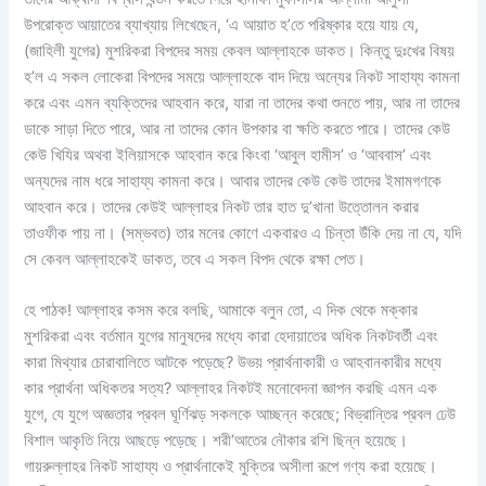
উপরোক্ত আয়াতের ব্যাখ্যায় লিখেছেন, ‘এ আয়াত হ’তে পরিষ্কার হয়ে যায় যে,
(জাহিলী যুগের) মুশরিকরা বিপদের সময় কেবল আল্লাহকে ডাকত। কিন্তু দুঃখের বিষয়
হ’ল এ সকল লোকেরা বিপদের সময়ে আল্লাহকে বাদ দিয়ে অন্যের নিকট সাহায্য কামনা
করে এবং এমন ব্যক্তিদের আহবান করে, যারা না তাদের কথা শুনতে পায়, আর না তাদের
ডাকে সাড়া দিতে পারে, আর না তাদের কোন উপকার বা ক্ষতি করতে পারে। তাদের কেউ
কেউ খিযির অথবা ইলিয়াসকে আহবান করে কিংবা ‘আবুল হামীস’ ও ‘আববাস’ এবং
অন্যদের নাম ধরে সাহায্য কামনা করে। আবার তাদের কেউ কেউ তাদের ইমামগণকে
আহবান করে। তাদের কেউই আল্লাহর নিকট তার হাত দু’খানা উত্তোলন করার
তাওফীক পায় না। (সম্ভবত) তার মনের কোণে একবারও এ চিন্তা উঁকি দেয় না যে, যদি
সে কেবল আল্লাহকেই ডাকত, তবে এ সকল বিপদ থেকে রক্ষা পেত।
হে পাঠক! আল্লাহর কসম করে বলছি, আমাকে বলুন তো, এ দিক থেকে মক্কার
মুশরিকরা এবং বর্তমান যুগের মানুষদের মধ্যে কারা হেদায়াতের অধিক নিকটবর্তী এবং
কারা মিথ্যার চোরাবালিতে আটকে পড়েছে? উভয় প্রার্থনাকারী ও আহবানকারীর মধ্যে
কার প্রার্থনা অধিকতর সত্য? আল্লাহর নিকটই মনোবেদনা জ্ঞাপন করছি এমন এক
যুগে, যে যুগে অজ্ঞতার প্রবল ঘূর্ণিঝড় সকলকে আচ্ছন্ন করেছে; বিভ্রান্তির প্রবল ঢেউ
বিশাল আকৃতি নিয়ে আছড়ে পড়েছে। শরী‘আতের নৌকার রশি ছিন্ন হয়েছে।
গায়রুল্লাহর নিকট সাহায্য ও প্রার্থনাকেই মুক্তির অসীলা রূপে গণ্য করা হয়েছে।