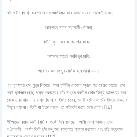
নবী করীম (ছাঃ)-এর প্রশংসায় অতিরঞ্জন করে আহমাদ রেযা ব্রেলভী বলেন,
আল্লাহর মহান সহযোগী (নায়েব)
তিনি ‘কুন’-এর রং প্রদর্শন করেন।
আপনার হাতেই সবকিছুর চাবি,
আপনি সকল কিছুর মালিক বলে জানা যায়।
এর ব্যাখ্যায় তার পুত্র লিখেছে, সারা পৃথিবীর যেকোন স্থানে যত নে‘মত রয়েছে, তার
সবই মুহাম্মাদ (ছাঃ) কর্তৃক প্রদত্ত। তাঁর মাধ্যম ব্যতীত কোন কিছুই আল্লাহর কাছ
থেকে নেয়া যায় না। রাসূল (ছাঃ) যা ইচ্ছা করেন, তা-ই ঘটে এবং তাঁর ইচ্ছার বিরুদ্ধে
কিছুই ঘটে না। তিনি যা ইচ্ছা করেন, তা পরিবর্তন করার কেউ নেই’।
[16]
শী‘আদের ন্যায় আলী (রাঃ) সম্পর্কে তিনি বলেছেন, আলী (রাঃ) জাহান্নামের
বণ্টনকারী। অর্থাৎ তিনি তাঁর বন্ধুদের জান্নাতে প্রবেশ করাবেন এবং তাঁর শত্রুদের
জাহান্নামে প্রবেশ করাবেন।
[17]