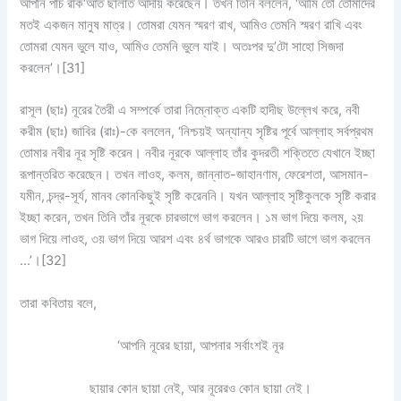
আপনি পাঁচ রাক‘আত ছালাত আদায় করেছেন। তখন তিনি বললেন, ‘আমি তো তোমাদের
মতই একজন মানুষ মাত্র। তোমরা যেমন স্মরণ রাখ, আমিও তেমনি স্মরণ রাখি এবং
তোমরা যেমন ভুলে যাও, আমিও তেমনি ভুলে যাই। অতঃপর দু’টো সাহো সিজদা
করলেন’।
[31]
রাসূল (ছাঃ) নূরের তৈরী এ সম্পর্কে তারা নিম্নোক্ত একটি হাদীছ উল্লেখ করে, নবী
করীম (ছাঃ) জাবির (রাঃ)-কে বললেন, ‘নিশ্চয়ই অন্যান্য সৃষ্টির পূর্বে আল্লাহ সর্বপ্রথম
তোমার নবীর নূর সৃষ্টি করেন। নবীর নূরকে আল্লাহ তাঁর কুদরতী শক্তিতে যেখানে ইচ্ছা
রূপান্তরিত করেছেন। তখন লাওহ, কলম, জান্নাত-জাহানণাম, ফেরেশতা, আসমান-
যমীন, চন্দ্র-সূর্য, মানব কোনকিছুই সৃষ্টি করেননি। যখন আল্লাহ সৃষ্টিকুলকে সৃষ্টি করার
ইচ্ছা করেন, তখন তিনি তাঁর নূরকে চারভাগে ভাগ করলেন। ১ম ভাগ দিয়ে কলম, ২য়
ভাগ দিয়ে লাওহ, ৩য় ভাগ দিয়ে আরশ এবং ৪র্থ ভাগকে আরও চারটি ভাগে ভাগ করলেন
…’।
[32]
তারা কবিতায় বলে,
‘আপনি নূরের ছায়া, আপনার সর্বাংশই নূর
ছায়ার কোন ছায়া নেই, আর নূরেরও কোন ছায়া নেই।