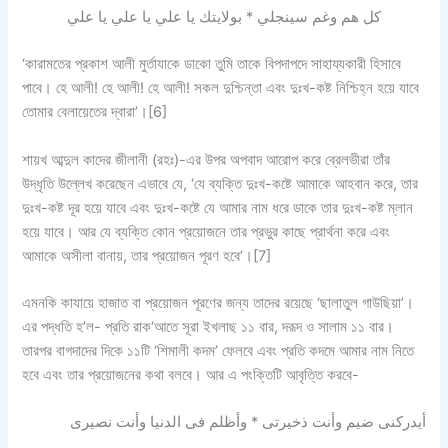
كل هم وغم سينجلي * بولايتك يا علي يا علي يا علي
‘কারামতের প্রকাশ আলী মুর্তাযাকে ডাকো তুমি তাকে বিপদাপদে সাহায্যকারী হিসাবে
পাবে। হে আলী! হে আলী! হে আলী! সকল দুশ্চিন্তা এবং দুঃখ-কষ্ট নিশ্চিহ্ন হয়ে যাবে
তোমার বেলায়েতের দ্বারা’।
[6]
শায়খ আব্দুল কাদের জীলানী (রহঃ)-এর উপর অপবাদ আরোপ করে ব্রেলভীরা তাঁর
উদ্ধৃতি উল্লেখ করেছেন এভাবে যে, ‘যে ব্যক্তি দুঃখ-কষ্টে আমাকে আহবান করে, তার
দুঃখ-কষ্ট দূর হয়ে যাবে এবং দুঃখ-কষ্টে যে আমার নাম ধরে ডাকে তার দুঃখ-কষ্ট ম্লান
হয়ে যাবে। আর যে ব্যক্তি কোন প্রয়োজনে তার প্রভুর কাছে প্রার্থনা করে এবং
আমাকে অসীলা বানায়, তার প্রয়োজন পূরণ হবে’।
[7]
এমনকি কাযায়ে হাজাত বা প্রয়োজন পূরণের জন্য তাদের রয়েছে ‘ছালাতুল গাউছিয়া’।
এর পদ্ধতি হ’ল- প্রতি রাক‘আতে সূরা ইখলাছ ১১ বার, দরূদ ও সালাম ১১ বার।
তারপর বাগদাদের দিকে ১১টি ‘শিমালী কদম’ ফেলবে এবং প্রতি কদমে আমার নাম নিতে
হবে এবং তার প্রয়োজনের কথা বলবে। আর এ পংক্তিটি আবৃত্তি করবে-
أيدركنى ضيم وأنت ذخيرتى * وأظلم فى الدنيا وأنت نصيرى