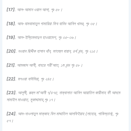
[17]
.
আল-আমান ওয়াল আলা, পৃঃ ৫৮।
[18]
.
আয-যামযামাতুল গামারিয়া ফিয যাবিব আনিল খামর
, পৃঃ ৩৫।
[19]
. আল-ইস্তিমদাদুল হাওয়ামেশ
, পৃঃ ৩৫-৩৬।
[20]
. নওয়াব ছিদ্দীক হাসান খাঁন, ফাতহুল বায়ান, ৪র্থ খন্ড, পৃঃ ২১৫।
[21]
.
আমজাদ আলী, বাহরে শরী‘আত, ১ম খন্ড পৃঃ ৫৮।
[22]
.
ফৎওয়া নাঈমিয়া, পৃঃ ২৪৫।
[23]
.
আলূসী, রূহুল মা‘আনী ৭/৪৭৪; নাক্বালাত আনিল আয়াতিল কারীমাহ ফী আদমে
সামাইল মাওয়াত, মুকাদ্দামাহ,
পৃঃ ১৭।
[24]
.
আদ-দাওলাতুল মাক্কাহ বিল মাদ্দাতিল আলফিইয়াহ (লাহোর, পাকিস্তান), পৃঃ
৫৭।