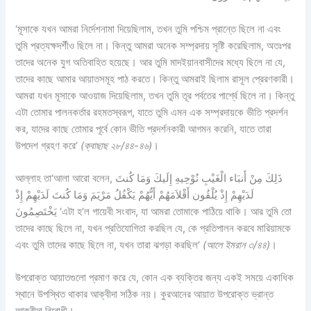
‘মূসাকে যখন আমরা নির্দেশনামা দিয়েছিলাম, তখন তুমি পশ্চিম প্রান্তে ছিলে না এবং
তুমি প্রত্যক্ষদর্শীও ছিলে না। কিন্তু আমরা অনেক সম্প্রদায় সৃষ্টি করেছিলাম, অতঃপর
তাদের অনেক যুগ অতিবাহিত হয়েছে। আর তুমি মাদইয়ানবাসীদের মধ্যে ছিলে না যে,
তাদের কাছে আমার আয়াতসমূহ পাঠ করতে। কিন্তু আমরাই ছিলাম রাসূল প্রেরণকারী।
আমরা যখন মূসাকে আওয়াজ দিয়েছিলাম, তখন তুমি তূর পর্বতের পার্শ্বে ছিলে না। কিন্তু
এটা তোমার পালনকর্তার রহমতস্বরূপ, যাতে তুমি এমন এক সম্প্রদায়কে ভীতি প্রদর্শন
কর, যাদের কাছে তোমার পূর্বে কোন ভীতি প্রদর্শনকারী আগমন করেনি, যাতে তারা
উপদেশ গ্রহণ করে’
(ক্বাছাছ ২৮/৪৪-৪৬)
।
আল্লাহ তা‘আলা আরো বলেন,
ذَلِكَ مِنْ أَنبَاء الْغَيْبِ نُوْحِيهِ إِلَيكَ وَمَا كُنتَ
لَدَيْهِمْ إِذْ يُلْقُون أَقْلاَمَهُمْ أَيُّهُمْ يَكْفُلُ مَرْيَمَ وَمَا كُنتَ لَدَيْهِمْ إِذْ
يَخْتَصِمُونَ
‘এটা হ’ল গায়েবী সংবাদ, যা আমরা তোমাকে পাঠিয়ে থাকি। আর তুমি তো
তাদের কাছে ছিলে না, যখন প্রতিযোগিতা করছিল যে, কে প্রতিপালন করবে মারিয়ামকে
এবং তুমি তাদের কাছে ছিলে না, যখন তারা ঝগড়া করছিল’
(আলে ইমরান ৩/৪৪)
।
উপরোক্ত আয়াতগুলো প্রমাণ করে যে, কোন এক ব্যক্তির জন্য একই সময়ে একাধিক
স্থানে উপস্থিত থাকার আক্বীদা সঠিক নয়। কুরআনের আয়াত উপরোক্ত ভ্রান্ত