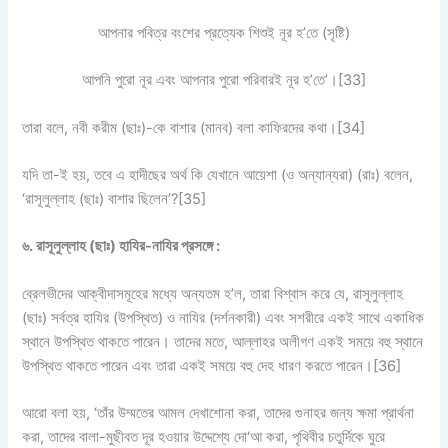
আপনার পবিত্র বংশের প্রত্যেক শিশুই নূর হ’তে (সৃষ্টি)
আপনি পুরো নূর এবং আপনার পুরো পরিবারই নূর হ’তে’।
[33]
তারা বলে, নবী করীম (ছাঃ)-কে বাশার (মানব) বলা কাফিরদের কথা।
[34]
যদি তা-ই হয়, তবে এ হাদীছের অর্থ কি যেখানে আয়েশা (ও অন্যান্যরা) (রাঃ) বলেন,
‘রাসূলুল্লাহ (ছাঃ) বাশার ছিলেন’?
[35]
৬. রাসূলুল্লাহ (ছাঃ) হাযির-নাযির প্রসঙ্গে :
ব্রেলভীদের আক্বীদাসমূহের মধ্যে অন্যতম হ’ল, তারা বিশ্বাস করে যে, রাসূলুল্লাহ
(ছাঃ) সর্বত্র হাযির (উপস্থিত) ও নাযির (দর্শনকারী) এবং সশরীরে একই সাথে একাধিক
স্থানে উপস্থিত থাকতে পারেন। তাদের মতে, আল্লাহর অলীগণ একই সময়ে বহু স্থানে
উপস্থিত থাকতে পারেন এবং তারা একই সময়ে বহু দেহ ধারণ করতে পারেন।
[36]
আরো বলা হয়, ‘তাঁর উম্মতের আমল দেখাশোনা করা, তাদের গুনাহর জন্য ক্ষমা প্রার্থনা
করা, তাদের বালা-মুছীবত দূর হওয়ার উদ্দেশ্যে দো‘আ করা, পৃথিবীর চতুর্দিকে ঘুরে