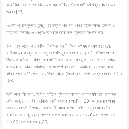
এবং যিনি সকল বস্ত্তর কারণ এবং সমস্ত বিষয় তাঁর জন্যই অর্থাৎ হুযুর (ছাঃ)-এর
জন্য।
[27]
এগুলো শুধু রাসূলুল্লাহ (ছাঃ)-এর জন্যই খাছ নয়, শায়খ আব্দুল কাদের জিলানী ও
অন্যান্য অলীরাও এ পঞ্চকুঞ্জিতে শরীক আছে বলে ব্রেলভীরা বিশ্বাস করে।
তারা শায়খ আব্দুল কাদের জিলানীর উপর একটি মিথ্যা অপবাদ আরোপ করে বলে,
‘সাইয়্যেদুনা গাওছুল আযম হুযুরের প্রতি নূর প্রেরণ করেন। যদি শরী‘আত আমার
জিহবাকে আটকে না রাখত, তবে আমি তোমাদেরকে সবকিছু জানিয়ে দিতাম যা তোমরা
খাও এবং যা তোমরা তোমাদের ঘরে সংরক্ষণ করে রাখ। আমার জন্য তোমরা স্বচ্ছ
কাঁচের মত। আমি তোমাদের যাহির ও বাতিন (প্রকাশ্য ও গোপন অবস্থা) দেখতে পাই’।
[28]
তিনি আরো লিখেছেন, ‘পরিপূর্ণ মুমিনের দৃষ্টি সাত আসমান ও সাত যমীনকে এমনভাবে
বেষ্টন করে, যেমন বিরাণ ভূমিতে একটি বৃত্তাকার আংটি’।
[29] অনুরূপভাবে অন্য
একজন ব্রেলভী লিখেছেন, ‘একজন ইনসানে কামেল (পরিপূর্ণ মানুষ) ঘটনাবলীর
হাক্বীক্বাত বা গূঢ় রহস্য সম্পর্কে অবগত এবং তার জন্য ‘গায়েব’ এবং ‘গায়েব আল-
গায়েব’ উন্মুক্ত করা হয়’।
[30]