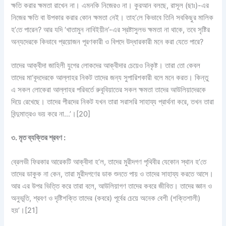
ক্ষতি করার ক্ষমতা রাখেন না। এমনকি নিজেরও না। কুরআন বলছে, রাসূল (ছাঃ)-এর
নিজের ক্ষতি বা উপকার করার কোন ক্ষমতা নেই। তাহ’লে কিভাবে তিনি সবকিছুর মালিক
হ’তে পারেন? আর যদি ‘খাতামুন নাবিইয়ীন’-এর স্রষ্টাসুলভ ক্ষমতা না থাকে, তবে সৃষ্টির
অন্যদেরকে কিভাবে প্রয়োজন পূরণকারী ও বিপদে উদ্ধারকারী মনে করা যেতে পারে?
তাদের আক্বীদা জাহিলী যুগের লোকদের আক্বীদার চেয়েও নিকৃষ্ট। তারা তো কেবল
তাদের মা‘বূদদেরকে আল্লাহর নিকট তাদের জন্য সুপারিশকারী বলে মনে করত। কিন্তু
এ সকল লোকেরা আল্লাহর পরিবর্তে রুবূবিয়াতের সকল ক্ষমতা তাদের আউলিয়াদেরকে
দিয়ে রেখেছে। তাদের পীরদের নিকট যখন তারা সরাসরি সাহায্য প্রার্থনা করে, তখন তারা
বিন্দুমাত্রও ভয় করে না…’।
[20]
৩. মৃত ব্যক্তির শ্রবণ :
ব্রেলভী ফিরকার আরেকটি আক্বীদা হ’ল, তাদের মুরীদগণ পৃথিবীর যেকোন স্থান হ’তে
তাদের ডাকুক না কেন, তারা মুরীদগণের ডাক শুনতে পায় ও তাদের সাহায্য করতে আসে।
আর এর উপর ভিত্তি করে তারা বলে, আউলিয়াগণ তাদের কবরে জীবিত। তাদের জ্ঞান ও
অনুভূতি, শ্রবণ ও দৃষ্টিশক্তি তাদের (কবরে) পূর্বের চেয়ে অনেক বেশী (শক্তিশালী)
হয়’।
[21]