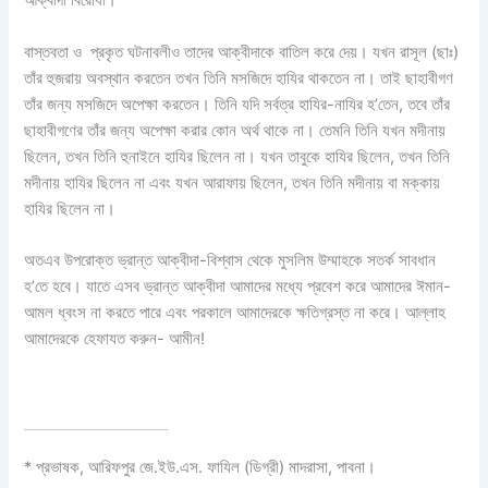
আক্বীদা বিরোধী।
বাস্তবতা ও প্রকৃত ঘটনাবলীও তাদের আক্বীদাকে বাতিল করে দেয়। যখন রাসূল (ছাঃ)
তাঁর হুজরায় অবস্থান করতেন তখন তিনি মসজিদে হাযির থাকতেন না। তাই ছাহাবীগণ
তাঁর জন্য মসজিদে অপেক্ষা করতেন। তিনি যদি সর্বত্র হাযির-নাযির হ’তেন, তবে তাঁর
ছাহাবীগণের তাঁর জন্য অপেক্ষা করার কোন অর্থ থাকে না। তেমনি তিনি যখন মদীনায়
ছিলেন, তখন তিনি হুনাইনে হাযির ছিলেন না। যখন তাবুকে হাযির ছিলেন, তখন তিনি
মদীনায় হাযির ছিলেন না এবং যখন আরাফায় ছিলেন, তখন তিনি মদীনায় বা মক্কায়
হাযির ছিলেন না।
অতএব উপরোক্ত ভ্রান্ত আক্বীদা-বিশ্বাস থেকে মুসলিম উম্মাহকে সতর্ক সাবধান
হ’তে হবে। যাতে এসব ভ্রান্ত আক্বীদা আমাদের মধ্যে প্রবেশ করে আমাদের ঈমান-
আমল ধ্বংস না করতে পারে এবং পরকালে আমাদেরকে ক্ষতিগ্রস্ত না করে। আল্লাহ
আমাদেরকে হেফাযত করুন- আমীন!
* প্রভাষক, আরিফপুর জে.ইউ.এস. ফাযিল (ডিগ্রী) মাদরাসা, পাবনা।