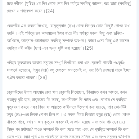
মতে নবীগণ (সৃষ্টির) ১ম দিন থেকে শেষ দিন পর্যন্ত সবকিছু জানেন; বরং তারা (সবকিছু)
দেখেন ও পর্যবেক্ষণ করেন।
[24]
ব্রেলভীর এক ভক্ত লিখেছে, ‘রাসূলুল্লাহ (ছাঃ) থেকে বিশ্বের কোন কিছুই গোপন রাখা
হয়নি। এই পবিত্র রূহ আসমানের উপর হ’তে নীচ পর্যন্ত সকল কিছু এবং দুনিয়া-
আখিরাত, জান্নাত-জাহান্নাম সবকিছু সম্পর্কে অবগত। কারণ এসব কিছু এই কামেল
ব্যক্তি নবী করীম (ছাঃ)-এর জন্য সৃষ্টি করা হয়েছে’।
[25]
পবিত্র কুরআনের আয়াত সমূহের সম্পূর্ণ বিপরীতে রেযা খান ব্রেলভী গায়েবী পঞ্চকুঞ্জি
সম্পর্কে বলেছেন, ‘হুযুর (ছাঃ) শুধু সেগুলো জানতেনই না, বরং তিনি সেগুলো যাকে ইচ্ছা
বণ্টন করতে পারেন’।
[26]
ব্রেলভীদের ইমাম আহমাদ রেযা খান ব্রেলভী লিখেছেন, ‘কিয়ামত কখন আসবে, কখন
কতটুকু বৃষ্টি হবে, মাতৃজঠরে কি আছে, আগামীকাল কি ঘটবে এবং কোথায় সে ব্যক্তি
মৃত্যুবরণ করবে এসব বিষয় যা আয়াতে কারীমাতে উল্লেখ করা হয়েছে, তার কোনটিই
হুযুর (ছাঃ)-এর নিকট গোপন ছিল না। এ সকল বিষয় কিভাবে হুযুর (ছাঃ) থেকে গোপন
থাকতে পারে, যখন ৭ জন কুতুবের সকলেরই এ জ্ঞান রয়েছে এবং তারা গাওছের চেয়ে
নিম্ন পদ মর্যাদার? গাওছ সম্পর্কে কি বলা যেতে পারে এবং সে ব্যক্তি সম্পর্কে কি বলা
যেতে পারে, যিনি পূর্বে এবং পরবর্তীতে আগত সকলের মালিক এবং জগৎ সমূহের অধিপতি