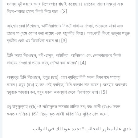
সমস্যা দূরীকরণের জন্য বিশেষভাবে বাছাই করেছেন। লোকেরা তাদের সমস্যা এবং
বিচার-আচার তাদের নিকট নিয়ে যাবে।
[2]
আহমাদ রেযা লিখেছেন, আউলিয়াগণের নিকটে সাহায্য চাওয়া, তাদেরকে ডাকা এবং
তাদের মাধ্যমে দো‘আ করা জায়েয এবং পসন্দনীয় বিষয়। অহংকারী কিংবা হক্বের শত্রু
ব্যতীত কেউ এর বিরোধিতা করবে না।
[3]
তিনি আরো লিখেছেন, নবী-রাসূল, আউলিয়া, আলিমগণ এবং নেককারগণের নিকট
সাহায্য চাওয়া বা তাদের কাছে দো‘আ করা জায়েয’।
[4]
অন্যত্র তিনি লিখেছেন, ‘হুযুর (ছাঃ) এমন ব্যক্তি যিনি সকল বিপদাপদে সাহায্য
করেন। হুযুর (ছাঃ) হ’লেন সেই ব্যক্তি, যিনি কল্যাণ দান করেন। অসহায় অবস্থায়
হুযুরকে আহবান কর, হুযুর সকল অকল্যাণ থেকে নিরাপত্তা দাতা।
[5]
শুধু রাসূলুল্লাহ (ছাঃ)-ই স্রষ্টাসুলভ ক্ষমতার মালিক নন; বরং আলী (রাঃ)ও সকল
ক্ষমতার মালিক। তিনি নিম্নোক্ত আরবী কবিতা দিয়ে যুক্তি পেশ করেন,
نادي
عليا
مظهر
العجائب * تجده
عونا
لك في
النوائب