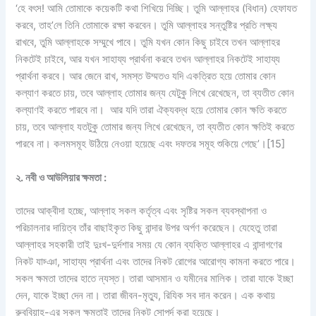
‘হে বৎস! আমি তোমাকে কয়েকটি কথা শিখিয়ে দিচ্ছি। তুমি আল্লাহর (বিধান) হেফাযত
করবে, তাহ’লে তিনি তোমাকে রক্ষা করবেন। তুমি আল্লাহর সন্তুষ্টির প্রতি লক্ষ্য
রাখবে, তুমি আল্লাহকে সম্মুখে পাবে। তুমি যখন কোন কিছু চাইবে তখন আল্লাহর
নিকটেই চাইবে, আর যখন সাহায্য প্রার্থনা করবে তখন আল্লাহর নিকটেই সাহায্য
প্রার্থনা করবে। আর জেনে রাখ, সমস্ত উম্মতও যদি একত্রিত হয়ে তোমার কোন
কল্যাণ করতে চায়, তবে আল্লাহ তোমার জন্য যেটুকু লিখে রেখেছেন, তা ব্যতীত কোন
কল্যাণই করতে পারবে না। আর যদি তারা ঐক্যবদ্ধ হয়ে তোমার কোন ক্ষতি করতে
চায়, তবে আল্লাহ যতটুকু তোমার জন্য লিখে রেখেছেন, তা ব্যতীত কোন ক্ষতিই করতে
পারবে না। কলমসমূহ উঠিয়ে নেওয়া হয়েছে এবং দফতর সমূহ শুকিয়ে গেছে’।
[15]
২. নবী ও আউলিয়ার ক্ষমতা :
তাদের আক্বীদা হচ্ছে, আল্লাহ সকল কর্তৃত্ব এবং সৃষ্টির সকল ব্যবস্থাপনা ও
পরিচালনার দায়িত্ব তাঁর বাছাইকৃত কিছু বান্দার উপর অর্পণ করেছেন। যেহেতু তারা
আল্লাহর সহকারী তাই দুঃখ-দুর্দশার সময় যে কোন ব্যক্তি আল্লাহর এ বান্দাগণের
নিকট যাচ্ঞা, সাহায্য প্রার্থনা এবং তাদের নিকট রোগের আরোগ্য কামনা করতে পারে।
সকল ক্ষমতা তাদের হাতে ন্যস্ত। তারা আসমান ও যমীনের মালিক। তারা যাকে ইচ্ছা
দেন, যাকে ইচ্ছা দেন না। তারা জীবন-মৃত্যু, রিযিক সব দান করেন। এক কথায়
রুবুবিয়াহ-এর সকল ক্ষমতাই তাদের নিকট সোপর্দ করা হয়েছে।