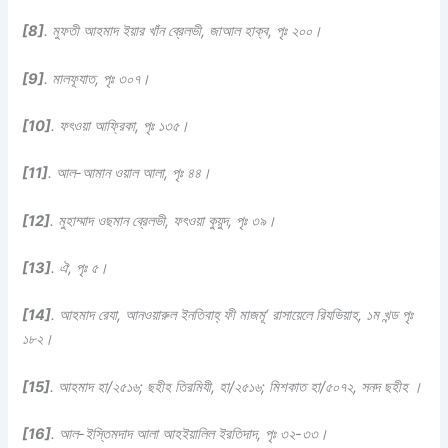
[8]
.
মুফতী আহমাদ ইয়ার খাঁন ব্রেলভী, জাআল হাক্ব, পৃঃ ২০০।
[9]
.
মালফূযাত, পৃঃ ৩০৭।
[10]
.
ফৎওয়া আফ্রিকা, পৃঃ ১৩৫।
[11]
.
আল-আমান ওয়াল আলা, পৃঃ ৪৪।
[12]
.
মুহাম্মাদ ওছমান ব্রেলভী, ফৎওয়া কুয়ুদ, পৃঃ ৩৯।
[13]
.
ঐ, পৃঃ ৫।
[14]
.
আহমাদ রেযা, আনওয়ারুল ইনতিবাহ্ ফী মাজমূ‘ রাসায়েলে রিযভিয়াহ, ১ম খন্ড পৃঃ
১৮২।
[15]
.
আহমাদ হা/২৫১৬; ছহীহ তিরমিযী, হা/২৫১৬; মিশকাত হা/৫০৭২, সনদ ছহীহ
।
[16]
.
আল-ইস্তিমদাদ আলা আহইয়ালিল ইরতিদাদ
,
পৃঃ ৩২-৩৩।