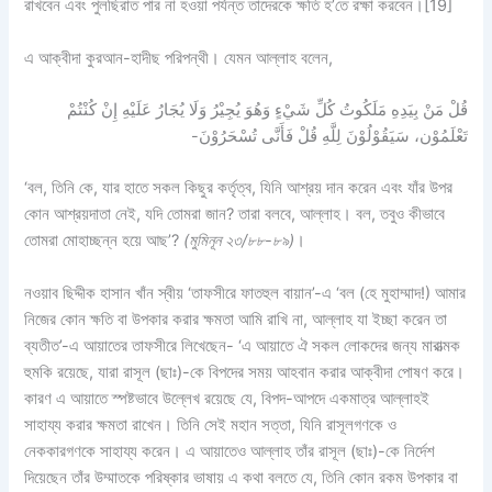
রাখবেন এবং পুলছিরাত পার না হওয়া পর্যন্ত তাদেরকে ক্ষতি হ’তে রক্ষা করবেন।
[19]
এ আক্বীদা কুরআন-হাদীছ পরিপন্থী। যেমন আল্লাহ বলেন,
قُلْ مَنْ بِيَدِهِ مَلَكُوتُ كُلِّ شَيْءٍ وَهُوَ يُجِيْرُ وَلَا يُجَارُ عَلَيْهِ إِنْ كُنْتُمْ
تَعْلَمُوْن، سَيَقُوْلُوْنَ لِلَّهِ قُلْ فَأَنَّى تُسْحَرُوْنَ-
‘বল, তিনি কে, যার হাতে সকল কিছুর কর্তৃত্ব, যিনি আশ্রয় দান করেন এবং যাঁর উপর
কোন আশ্রয়দাতা নেই, যদি তোমরা জান? তারা বলবে, আল্লাহ। বল, তবুও কীভাবে
তোমরা মোহাচ্ছন্ন হয়ে আছ’?
(মুমিনূন ২৩/৮৮-৮৯)
।
নওয়াব ছিদ্দীক হাসান খাঁন স্বীয় ‘তাফসীরে ফাতহুল বায়ান’-এ ‘বল (হে মুহাম্মাদ!) আমার
নিজের কোন ক্ষতি বা উপকার করার ক্ষমতা আমি রাখি না, আল্লাহ যা ইচ্ছা করেন তা
ব্যতীত’-এ আয়াতের তাফসীরে লিখেছেন- ‘এ আয়াতে ঐ সকল লোকদের জন্য মারাত্মক
হুমকি রয়েছে, যারা রাসূল (ছাঃ)-কে বিপদের সময় আহবান করার আক্বীদা পোষণ করে।
কারণ এ আয়াতে স্পষ্টভাবে উল্লেখ রয়েছে যে, বিপদ-আপদে একমাত্র আল্লাহই
সাহায্য করার ক্ষমতা রাখেন। তিনি সেই মহান সত্তা, যিনি রাসূলগণকে ও
নেককারগণকে সাহায্য করেন। এ আয়াতেও আল্লাহ তাঁর রাসূল (ছাঃ)-কে নির্দেশ
দিয়েছেন তাঁর উম্মাতকে পরিষ্কার ভাষায় এ কথা বলতে যে, তিনি কোন রকম উপকার বা