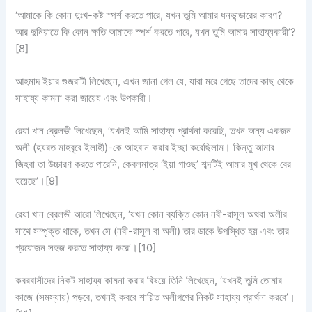
‘আমাকে কি কোন দুঃখ-কষ্ট স্পর্শ করতে পারে, যখন তুমি আমার ধনভান্ডারের কারণ?
আর দুনিয়াতে কি কোন ক্ষতি আমাকে স্পর্শ করতে পারে, যখন তুমি আমার সাহায্যকারী’?
[8]
আহমাদ ইয়ার গুজরাটী লিখেছেন, এখন জানা গেল যে, যারা মরে গেছে তাদের কাছ থেকে
সাহায্য কামনা করা জায়েয এবং উপকারী।
রেযা খান ব্রেলভী লিখেছেন, ‘যখনই আমি সাহায্য প্রার্থনা করেছি, তখন অন্য একজন
অলী (হযরত মাহবূবে ইলাহী)-কে আহবান করার ইচ্ছা করেছিলাম। কিন্তু আমার
জিহবা তা উচ্চারণ করতে পারেনি, কেবলমাত্র ‘ইয়া গাওছ’ শব্দটিই আমার মুখ থেকে বের
হয়েছে’।
[9]
রেযা খান ব্রেলভী আরো লিখেছেন, ‘যখন কোন ব্যক্তি কোন নবী-রাসূল অথবা অলীর
সাথে সম্পৃক্ত থাকে, তখন সে (নবী-রাসূল বা অলী) তার ডাকে উপস্থিত হয় এবং তার
প্রয়োজন সহজ করতে সাহায্য করে’।
[10]
কবরবাসীদের নিকট সাহায্য কামনা করার বিষয়ে তিনি লিখেছেন, ‘যখনই তুমি তোমার
কাজে (সমস্যায়) পড়বে, তখনই কবরে শায়িত অলীগণের নিকট সাহায্য প্রার্থনা করবে’।