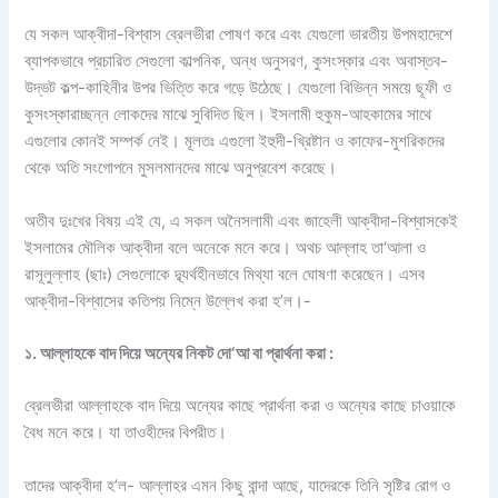
যে সকল আক্বীদা-বিশ্বাস ব্রেলভীরা পোষণ করে এবং যেগুলো ভারতীয় উপমহাদেশে
ব্যাপকভাবে প্রচারিত সেগুলো কাল্পনিক, অন্ধ অনুসরণ, কুসংস্কার এবং অবাস্তব-
উদ্ভট কল্প-কাহিনীর উপর ভিত্তি করে গড়ে উঠেছে। যেগুলো বিভিন্ন সময়ে ছূফী ও
কুসংস্কারাচ্ছন্ন লোকদের মাঝে সুবিদিত ছিল। ইসলামী হুকুম-আহকামের সাথে
এগুলোর কোনই সম্পর্ক নেই। মূলতঃ এগুলো ইহুদী-খ্রিষ্টান ও কাফের-মুশরিকদের
থেকে অতি সংগোপনে মুসলমানদের মাঝে অনুপ্রবেশ করেছে।
অতীব দুঃখের বিষয় এই যে, এ সকল অনৈসলামী এবং জাহেলী আক্বীদা-বিশ্বাসকেই
ইসলামের মৌলিক আক্বীদা বলে অনেকে মনে করে। অথচ আল্লাহ তা‘আলা ও
রাসূলুল্লাহ (ছাঃ) সেগুলোকে দ্ব্যর্থহীনভাবে মিথ্যা বলে ঘোষণা করেছেন। এসব
আক্বীদা-বিশ্বাসের কতিপয় নিম্নে উল্লেখ করা হ’ল।-
১. আল্লাহকে বাদ দিয়ে অন্যের নিকট দো‘আ বা প্রার্থনা করা :
ব্রেলভীরা আল্লাহকে বাদ দিয়ে অন্যের কাছে প্রার্থনা করা ও অন্যের কাছে চাওয়াকে
বৈধ মনে করে। যা তাওহীদের বিপরীত।
তাদের আক্বীদা হ’ল- আল্লাহর এমন কিছু বান্দা আছে, যাদেরকে তিনি সৃষ্টির রোগ ও