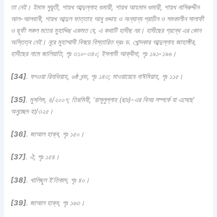
তা নেই। ইমাম সুয়ূতী, শায়খ আব্দুল্লাহ গুমারী, শায়খ আহমাদ গুমারী, শায়খ নাসিরুদ্দীন
আল-আলবানী, শায়খ আব্দুল ফাত্তাহ আবু গুদ্দাহ ও অন্যান্য প্রাচীন ও সমকালীন সালাফী
ও ছূফী সকল মতের মুহাদ্দিছ একমত যে, এ কথাটি হাদীছ নয়। হাদীছের গ্রন্থে এর কোন
অস্তিত্ব নেই। নূরে মুহাম্মাদী বিষয়ে বিস্তারিত দ্রঃ ড. খোন্দকার আব্দুল্লাহ জাহাঙ্গীর,
হাদীছের নামে জালিয়াতি, পৃঃ ৩১০-৩৪০; ইসলামী আক্বীদা, পৃঃ ১৯১-১৯৬।
[34]
.
ফৎওয়া রিযভিয়াহ, ৬ষ্ঠ খন্ড, পৃঃ ১৪৩; মাওয়ায়েযে নাঈমিয়াহ, পৃঃ ১১৫।
[35]
.
মুসলিম, ৪/২০০৭; তিরমিযী, ‘রাসূলুল্লাহ (ছাঃ)-এর বিনয় সম্পর্কে যা এসেছে’
অনুচ্ছেদ হা/৩২৫।
[36]
.
জাআল হাক্ব, পৃঃ ১৫০।
[37]
.
ঐ, পৃঃ ১৫৪।
[38]
.
খালিছুল ই‘তিকাদ, পৃঃ ৪০।
[39]
.
জাআল হাক্ব, পৃঃ ১৬৩।