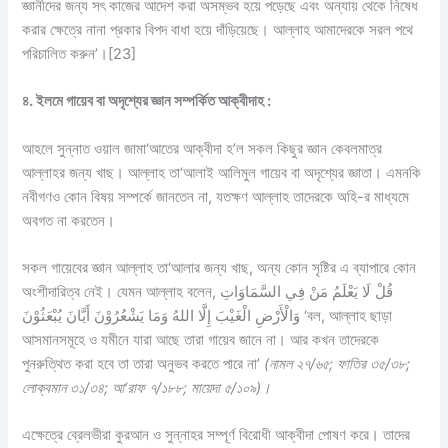
জ্ঞানীদের জন্য সৎ কাজের আদেশ করা অসম্ভব হয়ে পড়েছে এবং অন্যায় থেকে নিষেধ
করার ক্ষেত্রে নানা প্রকার বিপদ বাধা হয়ে দাঁড়িয়েছে। আল্লাহ আমাদেরকে সরল পথে
পরিচালিত করুন’।
[23]
৪. ইলমে গায়েব বা অদৃশ্যের জ্ঞান সম্পর্কিত আক্বীদাহ :
আহলে সুন্নাত ওয়াল জামা‘আতের আক্বীদা হ’ল সকল কিছুর জ্ঞান কেবলমাত্র
আল্লাহর জন্য খাছ। আল্লাহ তা‘আলাই আলিমুল গায়েব বা অদৃশ্যের জ্ঞাতা। এমনকি
নবীগণও কোন বিষয় সম্পর্কে জানতেন না, যতক্ষণ আল্লাহ তাদেরকে অহি-র মাধ্যমে
অবগত না করতেন।
সকল গায়েবের জ্ঞান আল্লাহ তা‘আলার জন্য খাছ, অন্য কোন সৃষ্টির এ ব্যাপারে কোন
অংশীদারিত্ব নেই। যেমন আল্লাহ বলেন,
قُلْ لَا يَعْلَمُ مَنْ فِي السَّمَاوَاتِ
وَالْأَرْضِ الْغَيْبَ إِلَّا اللهُ وَمَا يَشْعُرُوْنَ أَيَّانَ يُبْعَثُوْنَ
‘বল, আল্লাহ ছাড়া
আসমানসমূহে ও যমীনে যারা আছে তারা গায়েব জানে না। আর কখন তাদেরকে
পুনরুত্থিত করা হবে তা তারা অনুভব করতে পারে না’
(নামল ২৭/৬৫; ফাতির ৩৫/৩৮;
লোক্বমান ৩১/৩৪; আ‘রাফ ৭/১৮৮; মায়েদা ৫/১০৯)।
এক্ষেত্রে ব্রেলভীরা কুরআন ও সুন্নাহর সম্পূর্ণ বিরোধী আক্বীদা পোষণ করে। তাদের