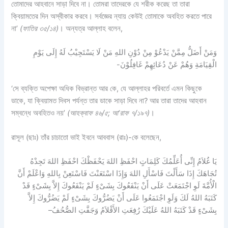
তোমাদের আহবানে সাড়া দিবে না। তোমরা তাদেরকে যে শরীক করেছ তা তারা
ক্বিয়ামতের দিন অস্বীকার করবে। সর্বজ্ঞের ন্যায় কেউই তোমাকে অবহিত করতে পারে
না’
(ফাতির ৩৫/১৪)
। অন্যত্র আল্লাহ বলেন,
وَمَنْ أَضَلُّ مِمَّنْ يَدْعُوْ مِنْ دُوْنِ اللهِ مَنْ لَا يَسْتَجِيْبُ لَهُ إِلَى يَوْمِ
الْقِيَامَةِ وَهُمْ عَنْ دُعَائِهِمْ غَافِلُوْنَ-
‘সে ব্যক্তি অপেক্ষা অধিক বিভ্রান্ত আর কে, যে আল্লাহর পরিবর্তে এমন কিছুকে
ডাকে, যা ক্বিয়ামত দিবস পর্যন্ত তার ডাকে সাড়া দিবে না? আর তারা তাদের আহবান
সম্বন্ধে অবহিতও নয়’
(আহক্বাফ ৪৬/৫; আ‘রাফ ৭/১৯৭)
।
রাসূল (ছাঃ) তাঁর চাচাতো ভাই ইবনে আববাস (রাঃ)-কে বলেছেন,
يَا غُلاَمُ إِنِّى أُعَلِّمُكَ كَلِمَاتٍ احْفَظِ اللهَ يَحْفَظْكَ احْفَظِ اللهَ تَجِدْهُ
تُجَاهَكَ إِذَا سَأَلْتَ فَاسْأَلِ اللهَ وَإِذَا اسْتَعَنْتَ فَاسْتَعِنْ بِاللهِ وَاعْلَمْ أَنَّ
الْأُمَّةَ لَوِ اجْتَمَعَتْ عَلَى أَنْ يَنْفَعُوكَ بِشَىْءٍ لَمْ يَنْفَعُوكَ إِلاَّ بِشَىْءٍ قَدْ
كَتَبَهُ اللهُ لَكَ وَلَوِ اجْتَمَعُوا عَلَى أَنْ يَضُرُّوكَ بِشَىْءٍ لَمْ يَضُرُّوكَ إِلاَّ
–
بِشَىْءٍ قَدْ كَتَبَهُ اللهُ عَلَيْكَ رُفِعَتِ الأَقْلاَمُ وَجَفَّتِ الصُّحُفُ