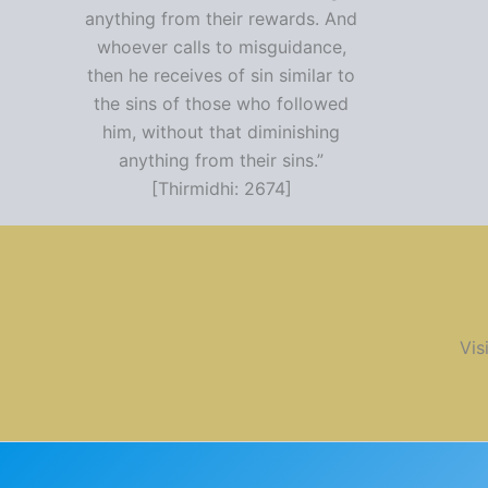
anything from their rewards. And
whoever calls to misguidance,
then he receives of sin similar to
the sins of those who followed
him, without that diminishing
anything from their sins.”
[Thirmidhi: 2674]
Vis