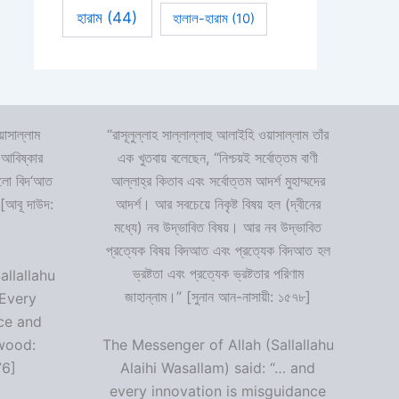
হারাম
(44)
হালাল-হারাম
(10)
়াসাল্লাম
“রাসূলুল্লাহ সাল্লাল্লাহু আলাইহি ওয়াসাল্লাম তাঁর
 আবিষ্কার
এক খুতবায় বলেছেন, “নিশ্চয়ই সর্বোত্তম বাণী
 হলো বিদ‘আত
আল্লাহ্‌র কিতাব এবং সর্বোত্তম আদর্শ মুহাম্মদের
 [আবূ দাউদ:
আদর্শ। আর সবচেয়ে নিকৃষ্ট বিষয় হল (দ্বীনের
মধ্যে) নব উদ্ভাবিত বিষয়। আর নব উদ্ভাবিত
প্রত্যেক বিষয় বিদআত এবং প্রত্যেক বিদআত হল
ভ্রষ্টতা এবং প্রত্যেক ভ্রষ্টতার পরিণাম
allallahu
জাহান্নাম।” [সুনান আন-নাসায়ী: ১৫৭৮]
“Every
ce and
wood:
The Messenger of Allah (Sallallahu
76]
Alaihi Wasallam) said: “… and
every innovation is misguidance