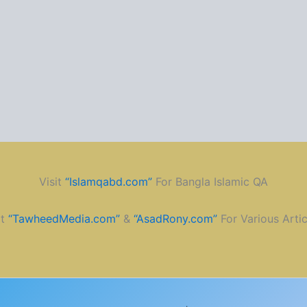
Visit
“Islamqabd.com”
For Bangla Islamic QA
it
“TawheedMedia.com”
&
“AsadRony.com”
For Various Artic