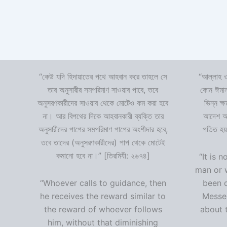
“কেউ যদি হিদায়াতের পথে আহবান করে তাহলে সে
“আল্লাহ ও
তার অনুসারীর সমপরিমাণ সাওয়াব পাবে, তবে
কোন ঈমান
অনুসরণকারীদের সাওয়াব থেকে মোটেও কম করা হবে
ভিন্ন ক্
না। আর বিপথের দিকে আহবানকারী ব্যক্তি তার
আদেশ অমা
অনুসারীদের পাপের সমপরিমাণ পাপের অংশীদার হবে,
পতিত হয়
তবে তাদের (অনুসরণকারীদের) পাপ থেকে মোটেই
কমানো হবে না।” [তিরমিযী: ২৬৭৪]
“It is n
man or 
“Whoever calls to guidance, then
been 
he receives the reward similar to
Messen
the reward of whoever follows
about t
him, without that diminishing