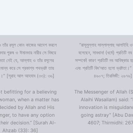
 তাঁর রসূল কোন কাজের আদেশ করলে
“রাসূলুল্লাহ সাল্লাল্লাহু আলাইহি ওয
দার পুরুষ ও ঈমানদার নারীর সে বিষয়ে
বলেছেন, সাবধান! (ধর্মে) প্রতিটি নব
ষমতা নেই যে, আল্লাহ ও তাঁর রসূলের
সম্পর্কে! কারণ প্রতিটি নব আবিষ্কার
ন্য করে সে প্রকাশ্য পথভ্রষ্ট তায়
এবং প্রতিটি বিদ‘আত হলো ভ্রষ্টতা।”
।” [সূরাহ আল আহযাব (৩৩): ৩৬]
৪৬০৭; তিরমিজী: ২৬৭৬]
ot befitting for a believing
The Messenger of Allah (S
woman, when a matter has
Alaihi Wasallam) said: 
decided by Allah and His
innovation is misguidan
ger, to have any option
going astray” [Abu Da
heir decision.” [Surah Al-
4607; Thirmidhi: 26
Ahzab (33): 36]