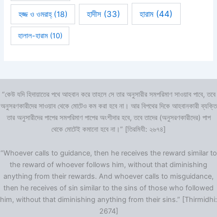
হারাম
(44)
হাদীস
(33)
হজ্জ ও ওমরাহ্‌
(18)
হালাল-হারাম
(10)
“কেউ যদি হিদায়াতের পথে আহবান করে তাহলে সে তার অনুসারীর সমপরিমাণ সাওয়াব পাবে, তবে
অনুসরণকারীদের সাওয়াব থেকে মোটেও কম করা হবে না। আর বিপথের দিকে আহবানকারী ব্যক্তি
তার অনুসারীদের পাপের সমপরিমাণ পাপের অংশীদার হবে, তবে তাদের (অনুসরণকারীদের) পাপ
থেকে মোটেই কমানো হবে না।” [তিরমিযী: ২৬৭৪]
“Whoever calls to guidance, then he receives the reward similar to
the reward of whoever follows him, without that diminishing
anything from their rewards. And whoever calls to misguidance,
then he receives of sin similar to the sins of those who followed
him, without that diminishing anything from their sins.” [Thirmidhi:
2674]