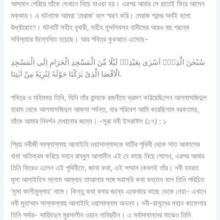
আসমান পেরিয়ে তাঁকে সেখানে নিয়ে যাওয়া হয়। এরপর আবার সে রাতেই ফিরে আসেন
মক্কায়। এ ঘটনাকে আমরা ‘মেরাজ’ বলে স্মরণ করি। মেরাজ শব্দের অর্থই হলো
ঊর্ধ্বারোহণ। ঘটনাটি সহীহ বুখারী, সহীহ মুসলিমসহ হাদীসের আরও বহু গ্রন্থে
সবিস্তারে উল্লেখিত হয়েছে। আর পবিত্র কুরআনে এসেছে-
سُبْحٰنَ الَّذِیْۤ اَسْرٰی بِعَبْدِهٖ لَیْلًا مِّنَ الْمَسْجِدِ الْحَرَامِ اِلَی الْمَسْجِدِ
الْاَقْصَا الَّذِیْ بٰرَكْنَا حَوْلَهٗ لِنُرِیَهٗ مِنْ اٰیٰتِنَا.
পবিত্র ও মহিমময় তিনি, যিনি তাঁর বান্দাকে রজনীতে ভ্রমণ করিয়েছিলেন আলমাসজিদুল
হারাম থেকে আলমাসজিদুল আকসা পর্যন্ত, যার পরিবেশ আমি করেছিলাম বরকতময়,
তাঁকে আমার নিদর্শন দেখানোর জন্যে। -সূরা বনী ইসরাঈল (১৭) : ১
প্রিয় নবীজী সাল্লাল্লাহু আলাইহি ওয়াসাল্লামকে মাটির পৃথিবী থেকে সাত আকাশের
বাধা অতিক্রম করিয়ে মহান রাব্বুল আলামীন এই যে কাছে নিয়ে গেলেন, এরপর আবার
তিনি ফিরেও এলেন এই পৃথিবীতে, জানা কথা, এই সম্মান কেবলই তাঁর। নবী হযরত
মূসা আলাইহিস সালাম আল্লাহ তাআলার সঙ্গে সরাসরি কথা বলতেন বলে তিনি পরিচিত
‘মূসা কালীমুল্লাহ’ নামে। কিন্তু কথা বলার জন্যে একেবারে কাছে ডেকে নেয়া- এখানে
নবী মুহাম্মাদ সাল্লাল্লাহু আলাইহি ওয়াসাল্লাম অনন্য। নবী-রাসূলের মহান কাফেলার
তিনি সর্দার- সায়্যিদুল মুরসালীন ওয়ান নাবিয়্যীন। এ মর্যাদাবানদের মাঝেও তিনি