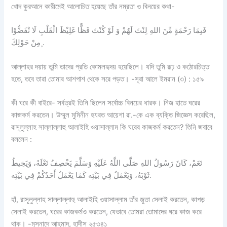
খোদ কুরআনে কারীমেই আলোচিত হয়েছে তাঁর নম্রতা ও বিনয়ের কথা-
فَبِمَا رَحْمَةٍ مِّنَ اللهِ لِنْتَ لَهُمْ وَ لَوْ كُنْتَ فَظًّا غَلِیْظَ الْقَلْبِ لَا نْفَضُّوْا
مِنْ حَوْلِكَ ۪.
আল্লাহর দয়ায় তুমি তাদের প্রতি কোমলহৃদয় হয়েছিলে। যদি তুমি রূঢ় ও কঠোরচিত্ত
হতে, তবে তারা তোমার আশপাশ থেকে সরে পড়ত। -সূরা আলে ইমরান (৩) : ১৫৯
কী ঘরে কী বাইরে- সর্বত্রই তিনি ছিলেন সর্বোচ্চ বিনয়ের ধারক। নিজ হাতে ঘরের
কাজকর্ম করতেন। উম্মুল মুমিনীন হযরত আয়েশা রা.-কে এক ব্যক্তি জিজ্ঞেস করেছিল,
রাসূলুল্লাহ সাল্লাল্লাহু আলাইহি ওয়াসাল্লাম কি ঘরের কাজকর্ম করতেন? তিনি জবাবে
বললেন :
نَعَمْ، كَانَ رَسُولُ اللهِ صَلَّى اللَّهُ عَلَيْهِ وَسَلَّمَ يَخْصِفُ نَعْلَهُ، وَيَخِيطُ
ثَوْبَهُ، وَيَعْمَلُ فِي بَيْتِه كَمَا يَعْمَلُ أَحَدُكُمْ فِي بَيْتِه.
হাঁ, রাসূলুল্লাহ সাল্লাল্লাহু আলাইহি ওয়াসাল্লাম তাঁর জুতা সেলাই করতেন, কাপড়
সেলাই করতেন, ঘরের কাজকর্মও করতেন, যেভাবে তোমরা তোমাদের ঘরে কাজ করে
থাক। -মুসনাদে আহমাদ, হাদীস ২৫৩৪১