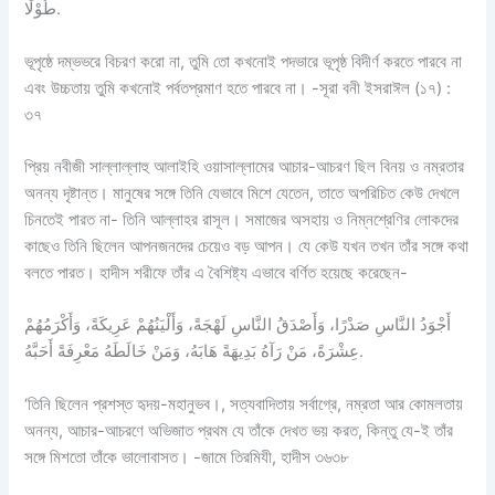
طُوْلًا.
ভূপৃষ্ঠে দম্ভভরে বিচরণ করো না, তুমি তো কখনোই পদভারে ভূপৃষ্ঠ বিদীর্ণ করতে পারবে না
এবং উচ্চতায় তুমি কখনোই পর্বতপ্রমাণ হতে পারবে না। -সূরা বনী ইসরাঈল (১৭) :
৩৭
প্রিয় নবীজী সাল্লাল্লাহু আলাইহি ওয়াসাল্লামের আচার-আচরণ ছিল বিনয় ও নম্রতার
অনন্য দৃষ্টান্ত। মানুষের সঙ্গে তিনি যেভাবে মিশে যেতেন, তাতে অপরিচিত কেউ দেখলে
চিনতেই পারত না- তিনি আল্লাহর রাসূল। সমাজের অসহায় ও নিম্নশ্রেণির লোকদের
কাছেও তিনি ছিলেন আপনজনদের চেয়েও বড় আপন। যে কেউ যখন তখন তাঁর সঙ্গে কথা
বলতে পারত। হাদীস শরীফে তাঁর এ বৈশিষ্ট্য এভাবে বর্ণিত হয়েছে করেছেন-
أَجْوَدُ النَّاسِ صَدْرًا، وَأَصْدَقُ النَّاسِ لَهْجَةً، وَأَلْيَنُهُمْ عَرِيكَةً، وَأَكْرَمُهُمْ
عِشْرَةً، مَنْ رَآهُ بَدِيهَةً هَابَهُ، وَمَنْ خَالَطَهُ مَعْرِفَةً أَحَبَّهُ.
‘তিনি ছিলেন প্রশস্ত হৃদয়-মহানুভব।, সত্যবাদিতায় সর্বাগ্রে, নম্রতা আর কোমলতায়
অনন্য, আচার-আচরণে অভিজাত প্রথম যে তাঁকে দেখত ভয় করত, কিন্তু যে-ই তাঁর
সঙ্গে মিশতো তাঁকে ভালোবাসত। -জামে তিরমিযী, হাদীস ৩৬৩৮