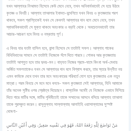
যখন আল্লাহর নিআমত হিসেবে কেউ মেনে নেবে, তখন অনিবার্যভাবেই সে হয়ে উঠবে
কৃতজ্ঞ ও বিনয়ী। আল্লাহ তাআলার ইবাদত-বন্দেগিতে যখন বিনয় ও কৃতজ্ঞতার পরশ
থাকবে, সকল প্রাপ্তিকেই যখন সে কেবলই আল্লাহর দান বলে মেনে নেবে, তখন
স্বাভাবিকভাবেই সে মুক্ত থাকবে অহংকার ও বড়াই থেকে। অবচেতনভাবেই তার
আচার-আচরণ হবে বিনয় ও নম্রতায় পূর্ণ।
এ বিনয় যার যতটা হাসিল হবে, বান্দা হিসেবে সে ততটাই সফল। আল্লাহ পাকের
বিধিবিধানের সামনে সে ততটাই নিজেকে সঁপে দিতে পারবে। শোকর আর কৃতজ্ঞতায়
ততটাই আপ্লুত হবে তার হৃদয়-মন। বাহ্যত নিজের শ্রমে-ঘামে কিংবা অর্থ-মেধায়
অর্জিত সফলতাকেও যখন সে আল্লাহর দান বলে বিশ্বাস করবে, তার স্তরে উন্নীত নয়
এমন কাউকে দেখে তখন তার মনে অহংকারের পরিবর্তে যোগ হবে কৃতজ্ঞতার এক নতুন
মাত্রা। পরম বিনয়ে সে মনে মনে বলবে- সকল কৃতজ্ঞতা সেই আল্লাহর, যিনি আমাকে
তাঁর অনেক সৃষ্টির ওপর শ্রেষ্ঠত্ব দিয়েছেন। বাস্তবিক অর্থেই যে নিজেকে এভাবে মিশিয়ে
দিতে পারে মাটির সঙ্গে, মাটির পৃথিবীতেই তাকে সম্মানের আসনে বসিয়ে আল্লাহ তাআলা
তাকে পুরস্কৃত করেন। রাসূলুল্লাহ সাল্লাল্লাহু আলাইহি ওয়াসাল্লামের সুস্পষ্ট
ঘোষণা-
مَنْ تَوَاضَعَ لِلَّهِ رَفَعَهُ اللهُ، فَهُوَ فِي نَفْسِه صَغِيرٌ، وَفِي أَعْيُنِ النَّاسِ