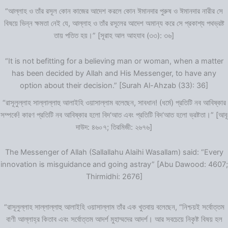
“আল্লাহ ও তাঁর রসূল কোন কাজের আদেশ করলে কোন ঈমানদার পুরুষ ও ঈমানদার নারীর সে
বিষয়ে ভিন্ন ক্ষমতা নেই যে, আল্লাহ ও তাঁর রসূলের আদেশ অমান্য করে সে প্রকাশ্য পথভ্রষ্ট
তায় পতিত হয়।” [সূরাহ আল আহযাব (৩৩): ৩৬]
“It is not befitting for a believing man or woman, when a matter
has been decided by Allah and His Messenger, to have any
option about their decision.” [Surah Al-Ahzab (33): 36]
“রাসূলুল্লাহ সাল্লাল্লাহু আলাইহি ওয়াসাল্লাম বলেছেন, সাবধান! (ধর্মে) প্রতিটি নব আবিষ্কার
সম্পর্কে! কারণ প্রতিটি নব আবিষ্কার হলো বিদ‘আত এবং প্রতিটি বিদ‘আত হলো ভ্রষ্টতা।” [আবূ
দাউদ: ৪৬০৭; তিরমিজী: ২৬৭৬]
The Messenger of Allah (Sallallahu Alaihi Wasallam) said: “Every
innovation is misguidance and going astray” [Abu Dawood: 4607;
Thirmidhi: 2676]
“রাসূলুল্লাহ সাল্লাল্লাহু আলাইহি ওয়াসাল্লাম তাঁর এক খুতবায় বলেছেন, “নিশ্চয়ই সর্বোত্তম
বাণী আল্লাহ্‌র কিতাব এবং সর্বোত্তম আদর্শ মুহাম্মদের আদর্শ। আর সবচেয়ে নিকৃষ্ট বিষয় হল