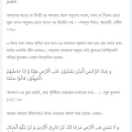
عَظِيمٌ.
আল্লাহর জন্যে যে বিনয়ী হয় আল্লাহ তাকে সমুন্নত করেন; তখন সে নিজের চোখে
তুচ্ছ হলেও মানুষের চোখে অনেক বড় বিবেচিত হয়। -শুআবুল ঈমান, বায়হাকী, হাদীস
৭৭৯০
এ বিনয় যখন কারও হাসিল হবে তখন এর আলামত প্রকাশ পাবে তার ওঠা-বসায় কথা-
বার্তায় এমনকি হাঁটা-চলায়ও। আল্লাহ তাআলার প্রকৃত সেই বান্দাদের বৈশিষ্ট্যাবলি
পবিত্র কুরআনে এভাবে উল্লেখিত হয়েছে-
وَ عِبَادُ الرَّحْمٰنِ الَّذِیْنَ یَمْشُوْنَ عَلَی الْاَرْضِ هَوْنًا وَّ اِذَا خَاطَبَهُمُ
الْجٰهِلُوْنَ قَالُوْا سَلٰمًا.
‘রাহমান’-এর বান্দা তারাই, যারা পৃথিবীতে নম্রভাবে চলাফেরা করে… । -সূরা ফুরকান
(২৫) : ৬৩
আরেক আয়াতে হাঁটাচলায়ও বিনয়-নম্রতার আদেশ করা হয়েছে এভাবে-
وَ لَا تَمْشِ فِی الْاَرْضِ مَرَحًا اِنَّكَ لَنْ تَخْرِقَ الْاَرْضَ وَ لَنْ تَبْلُغَ الْجِبَالَ