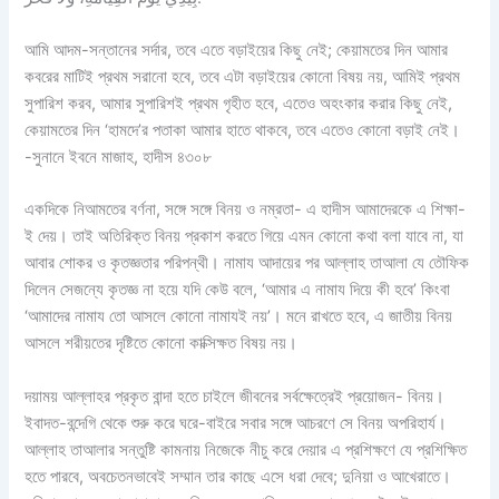
আমি আদম-সন্তানের সর্দার, তবে এতে বড়াইয়ের কিছু নেই; কেয়ামতের দিন আমার
কবরের মাটিই প্রথম সরানো হবে, তবে এটা বড়াইয়ের কোনো বিষয় নয়, আমিই প্রথম
সুপারিশ করব, আমার সুপারিশই প্রথম গৃহীত হবে, এতেও অহংকার করার কিছু নেই,
কেয়ামতের দিন ‘হামদে’র পতাকা আমার হাতে থাকবে, তবে এতেও কোনো বড়াই নেই।
-সুনানে ইবনে মাজাহ, হাদীস ৪৩০৮
একদিকে নিআমতের বর্ণনা, সঙ্গে সঙ্গে বিনয় ও নম্রতা- এ হাদীস আমাদেরকে এ শিক্ষা-
ই দেয়। তাই অতিরিক্ত বিনয় প্রকাশ করতে গিয়ে এমন কোনো কথা বলা যাবে না, যা
আবার শোকর ও কৃতজ্ঞতার পরিপন্থী। নামায আদায়ের পর আল্লাহ তাআলা যে তৌফিক
দিলেন সেজন্যে কৃতজ্ঞ না হয়ে যদি কেউ বলে, ‘আমার এ নামায দিয়ে কী হবে’ কিংবা
‘আমাদের নামায তো আসলে কোনো নামাযই নয়’। মনে রাখতে হবে, এ জাতীয় বিনয়
আসলে শরীয়তের দৃষ্টিতে কোনো কাক্সিক্ষত বিষয় নয়।
দয়াময় আল্লাহর প্রকৃত বান্দা হতে চাইলে জীবনের সর্বক্ষেত্রেই প্রয়োজন- বিনয়।
ইবাদত-বন্দেগি থেকে শুরু করে ঘরে-বাইরে সবার সঙ্গে আচরণে সে বিনয় অপরিহার্য।
আল্লাহ তাআলার সন্তুষ্টি কামনায় নিজেকে নীচু করে দেয়ার এ প্রশিক্ষণে যে প্রশিক্ষিত
হতে পারবে, অবচেতনভাবেই সম্মান তার কাছে এসে ধরা দেবে; দুনিয়া ও আখেরাতে।