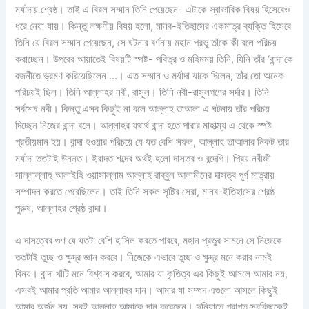
মর্যাদায় শ্রেষ্ঠ। তাই এ বিরল সম্মান তিনি পেয়েছেন- এটাকে স্বাভাবিক বিষয় হিসেবেও
ধরে নেয়া যায়। কিন্তু লক্ষণীয় বিষয় হলো, মানব-ইতিহাসের একমাত্র ব্যক্তি হিসেবে
তিনি যে বিরল সম্মান পেয়েছেন, সে ঘটনার বর্ণনায় মহান প্রভু তাঁকে কী বলে পরিচয়
করাচ্ছেন। উপরের আয়াতেই বিষয়টি স্পষ্ট- পবিত্র ও মহিমময় তিনি, যিনি তাঁর ‘বান্দা’কে
রজনীতে ভ্রমণ করিয়েছিলেন …। এত সম্মান ও মর্যাদা যাকে দিলেন, তাঁর তো অনেক
পরিচয়ই ছিল। তিনি আল্লাহর নবী, রাসূল। তিনি নবী-রাসূলগণের সর্দার। তিনি
সর্বশেষ নবী। কিন্তু এসব কিছুই না বলে আল্লাহ তাআলা এ ঘটনায় তাঁর পরিচয়
দিচ্ছেন নিজের বান্দা বলে। আল্লাহর যথার্থ বান্দা হতে পারার মাহাত্ম্য এ থেকে স্পষ্ট
প্রতীয়মান হয়। বান্দা হওয়ার পরিচয়ে যে যত বেশি সফল, আল্লাহ তাআলার নিকট তার
মর্যাদা ততটাই উন্নত। ইবাদত শব্দের অর্থই হলো দাসত্ব ও বন্দেগি। প্রিয় নবীজী
সাল্লাল্লাহু আলাইহি ওয়াসাল্লাম আল্লাহ রাব্বুল আলামীনের দাসত্ব পূর্ণ মাত্রায়
সম্পাদন করতে পেরেছিলেন। তাই তিনি সকল সৃষ্টির সেরা, মানব-ইতিহাসের শ্রেষ্ঠ
পুরুষ, আল্লাহর শ্রেষ্ঠ বান্দা।
এ দাসত্বের গুণ যে যতটা বেশি হাসিল করতে পারবে, মহান প্রভুর সামনে সে নিজেকে
ততটাই তুচ্ছ ও ক্ষুদ্র জ্ঞান করবে। নিজেকে এভাবে তুচ্ছ ও ক্ষুদ্র মনে করার নামই
বিনয়। বান্দা খাঁটি মনে বিশ্বাস করবে, আমার যা কৃতিত্ব এর কিছুই আসলে আমার নয়,
এসবই আমার প্রতি আমার আল্লাহর দান। আমার যা সম্পদ এগুলো আসলে কিছুই
আমার অর্জন নয়, সবই আল্লাহ আমাকে দান করেছেন। দুনিয়াতে প্রাপ্ত সবকিছুকেই