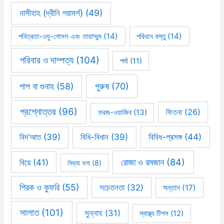
নাসীহাহ (দ্বীনি পরামর্শ)
(49)
পবিত্রতা-ওযু-গোসল এবং তায়াম্মুম
(14)
পরিধান বস্তু
(14)
পরিবার ও দাম্পত্য
(104)
পর্দা
(11)
পাপ বা গুনাহ
(58)
পুরুষ
(70)
প্রশ্নোত্তর
(96)
ফিতনা
(26)
ফরজ-ওয়াজিব
(13)
বিবিধ-প্রসঙ্গ
(44)
বিদ’আত
(39)
বিধি-বিধান
(39)
রোজা ও রমজান
(84)
বিয়ে
(41)
মিথ্যা বলা
(8)
শিরক ও কুফরি
(55)
সচেতনতা
(32)
সন্তান
(17)
সালাত
(101)
সুন্নাহ
(31)
স্বাস্থ্য টিপস
(12)