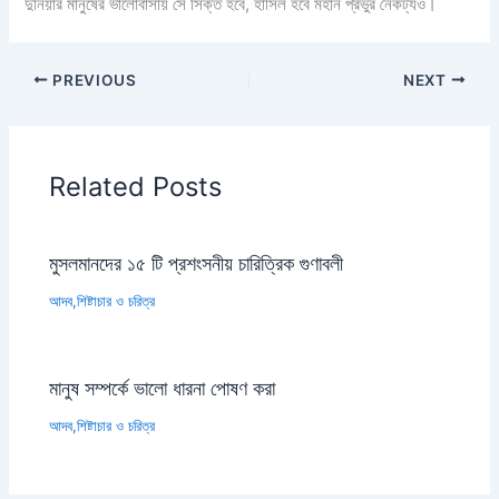
দুনিয়ার মানুষের ভালোবাসায় সে সিক্ত হবে, হাসিল হবে মহান প্রভুর নৈকট্যও।
PREVIOUS
NEXT
Related Posts
মুসলমানদের ১৫ টি প্রশংসনীয় চারিত্রিক গুণাবলী
আদব,শিষ্টাচার ও চরিত্র
মানুষ সম্পর্কে ভালো ধারনা পোষণ করা
আদব,শিষ্টাচার ও চরিত্র