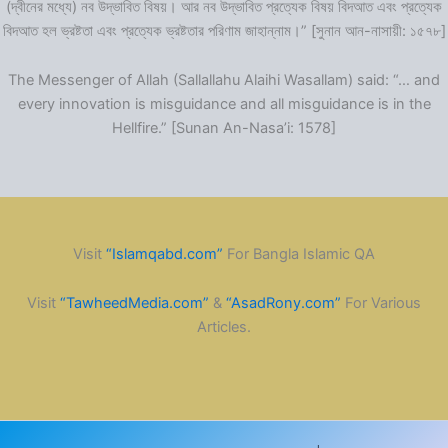
(দ্বীনের মধ্যে) নব উদ্ভাবিত বিষয়। আর নব উদ্ভাবিত প্রত্যেক বিষয় বিদআত এবং প্রত্যেক
বিদআত হল ভ্রষ্টতা এবং প্রত্যেক ভ্রষ্টতার পরিণাম জাহান্নাম।” [সুনান আন-নাসায়ী: ১৫৭৮]
The Messenger of Allah (Sallallahu Alaihi Wasallam) said: “… and
every innovation is misguidance and all misguidance is in the
Hellfire.” [Sunan An-Nasa’i: 1578]
Visit
“Islamqabd.com”
For Bangla Islamic QA
Visit
“TawheedMedia.com”
&
“AsadRony.com”
For Various
Articles.