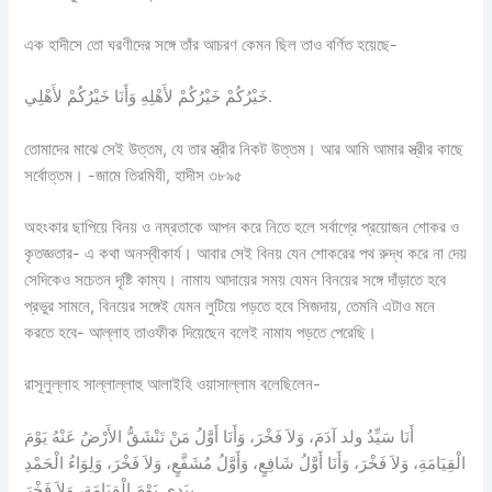
এক হাদীসে তো ঘরণীদের সঙ্গে তাঁর আচরণ কেমন ছিল তাও বর্ণিত হয়েছে-
خَيْرُكُمْ خَيْرُكُمْ لأَهْلِهِ وَأَنَا خَيْرُكُمْ لأَهْلِي.
তোমাদের মাঝে সেই উত্তম, যে তার স্ত্রীর নিকট উত্তম। আর আমি আমার স্ত্রীর কাছে
সর্বোত্তম। -জামে তিরমিযী, হাদীস ৩৮৯৫
অহংকার ছাপিয়ে বিনয় ও নম্রতাকে আপন করে নিতে হলে সর্বাগ্রে প্রয়োজন শোকর ও
কৃতজ্ঞতার- এ কথা অনস্বীকার্য। আবার সেই বিনয় যেন শোকরের পথ রুদ্ধ করে না দেয়
সেদিকেও সচেতন দৃষ্টি কাম্য। নামায আদায়ের সময় যেমন বিনয়ের সঙ্গে দাঁড়াতে হবে
প্রভুর সামনে, বিনয়ের সঙ্গেই যেমন লুটিয়ে পড়তে হবে সিজদায়, তেমনি এটাও মনে
করতে হবে- আল্লাহ তাওফীক দিয়েছেন বলেই নামায পড়তে পেরেছি।
রাসূলুল্লাহ সাল্লাল্লাহু আলাইহি ওয়াসাল্লাম বলেছিলেন-
أَنَا سَيِّدُ ولد آدَمَ، وَلاَ فَخْرَ، وَأَنَا أَوَّلُ مَنْ تَنْشَقُّ الأَرْضُ عَنْهُ يَوْمَ
الْقِيَامَةِ، وَلاَ فَخْرَ، وَأَنَا أَوَّلُ شَافِعٍ، وَأَوَّلُ مُشَفَّعٍ، وَلاَ فَخْرَ، وَلِوَاءُ الْحَمْدِ
بِيَدِي يَوْمَ الْقِيَامَةِ، وَلاَ فَخْرَ.