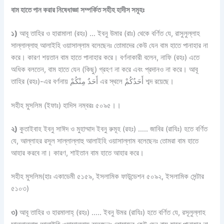
বাম হাতে পান করার নিষেধাজ্ঞা
সম্পর্কিত সহীহ হাদীস সমূহঃ
১)
আবূ তাহির ও হারামালা (রহঃ) … ইবনু উমার (রাঃ) থেকে বর্ণিত যে, রাসুলুল্লাহ
সাল্লাল্লাহু আলাইহি ওয়াসাল্লাম বলেছেনঃ তোমাদের কেউ যেন বাম হাতে পানাহার না
করে। কারণ শয়তান বাম হাতে পানাহার করে। বর্ণনাকারী বলেন, নাফি (রহঃ) এতে
অধিক বলতেন, বাম হাতে যেন (কিছু) গ্রহণ না করে এবং প্রদানও না করে। আবূ
তাহির (রহঃ)-এর বর্ণনায় أَحَدٌ مِنْكُمْ এর স্থলে أَحَدُكُمْ শব্দ রয়েছে।
সহীহ মুসলিম (ইফাঃ) হাদিস নম্বরঃ ৫০৯৫।।
২)
কুতাইবাহ ইবনু সাঈদ ও মুহাম্মাদ ইবনু রুমূহ (রহঃ) ….. জাবির (রাযিঃ) হতে বর্ণিত
যে, আল্লাহর রসূল সাল্লাল্লাহু আলাইহি ওয়াসাল্লাম বলেছেনঃ তোমরা বাম হাতে
আহার করবে না। কারণ, শাইতান বাম হাতে আহার করে।
সহীহ মুসলিম(হাঃ একাডেমী ৫১৫৯, ইসলামিক ফাউন্ডেশন ৫০৯২, ইসলামিক সেন্টার
৫১০৩)
৩)
আবূ তাহির ও হারমালাহ্ (রহঃ) ….. ইবনু উমর (রাযিঃ) হতে বর্ণিত যে, রসূলুল্লাহ