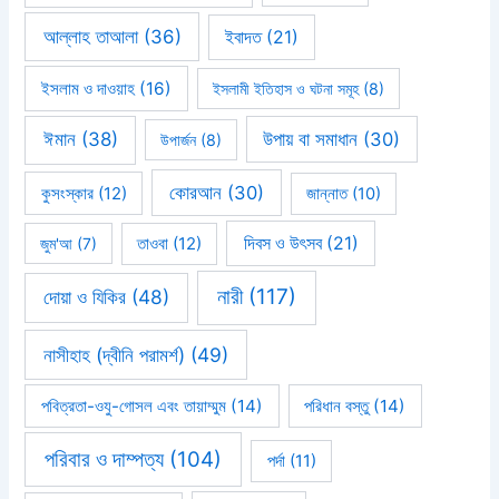
আল্লাহ তাআলা
(36)
ইবাদত
(21)
ইসলাম ও দাওয়াহ
(16)
ইসলামী ইতিহাস ও ঘটনা সমূহ
(8)
ঈমান
(38)
উপায় বা সমাধান
(30)
উপার্জন
(8)
কোরআন
(30)
কুসংস্কার
(12)
জান্নাত
(10)
দিবস ও উৎসব
(21)
জুম'আ
(7)
তাওবা
(12)
নারী
(117)
দোয়া ও যিকির
(48)
নাসীহাহ (দ্বীনি পরামর্শ)
(49)
পবিত্রতা-ওযু-গোসল এবং তায়াম্মুম
(14)
পরিধান বস্তু
(14)
পরিবার ও দাম্পত্য
(104)
পর্দা
(11)