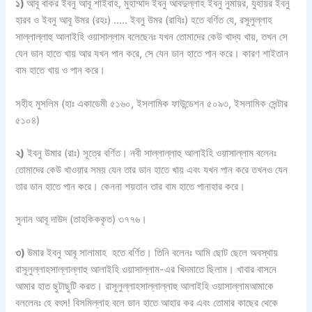
১)
আবূ বাকর ইবনু আবূ শাইবাহ, মুহাম্মাদ ইবনু আবদুল্লাহ ইবনু নুমায়র, যুহায়র ইবনু
হারব ও ইবনু আবূ উমর (রহঃ) ….. ইবনু উমর (রাযিঃ) হতে বর্ণিত যে, রসূলুল্লাহ
সাল্লাল্লাহু আলাইহি ওয়াসাল্লাম বলেছেনঃ যখন তোমাদের কেউ খাদ্য খায়, তখন সে
যেন ডান হাতে খায় আর যখন পান করে, সে যেন ডান হাতে পান করে। কারণ শাইতান
বাম হাতে খায় ও পান করে।
সহীহ মুসলিম (হাঃ একাডেমী ৫১৬০, ইসলামিক ফাউন্ডেশন ৫০৯৩, ইসলামিক সেন্টার
৫১০৪)
২)
ইবনু উমার (রাঃ) সূত্রে বর্ণিত। নবী সাল্লাল্লাহু আলাইহি ওয়াসাল্লাম বলেনঃ
তোমাদের কেউ খাওয়ার সময় যেন তার ডান হাতে খায় এবং যখন পান করে তখনও যেন
তার ডান হাতে পান করে। কেননা শয়তান তার বাম হাতে পানাহার করে।
সুনান আবূ দাউদ (তাহকিককৃত) ৩৭৭৬।
৩)
উমার ইবনু আবূ সালামাহ হতে বর্ণিত। তিনি বলেনঃ আমি ছোট ছেলে অবস্থায়
রাসূলুল্লাহসাল্লাল্লাহু আলাইহি ওয়াসাল্লাম-এর খিদমাতে ছিলাম। খাবার বাসনে
আমার হাত ছুটাছুটি করত। রাসূলুল্লাহসাল্লাল্লাহু আলাইহি ওয়াসাল্লামআমাকে
বললেনঃ হে বৎস! বিসমিল্লাহ বলে ডান হাতে আহার কর এবং তোমার কাছের থেকে