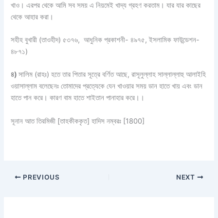
খাও। এরপর থেকে আমি সব সময় এ নিয়মেই খাদ্য গ্রহণ করতাম। যার যার কাছের
থেকে আহার করা।
সহীহ বুখারী (তাওহীদ) ৫৩৭৬, আধুনিক প্রকাশনী- ৪৯৭৫, ইসলামিক ফাউন্ডেশন-
৪৮৭১)
৪)
সালিম (রাহঃ) হতে তার পিতার সূত্রে বর্ণিত আছে, রাসূলুল্লাহ সাল্লাল্লাহু আলাইহি
ওয়াসাল্লাম বলেছেনঃ তোমাদের প্রত্যেকে যেন খাওয়ার সময় ডান হাতে খায় এবং ডান
হাতে পান করে। কারণ বাম হাতে শাইতান পানাহার করে।।
সূনান আত তিরমিজী [তাহকীককৃত] হাদিস নম্বরঃ [1800]
PREVIOUS
NEXT