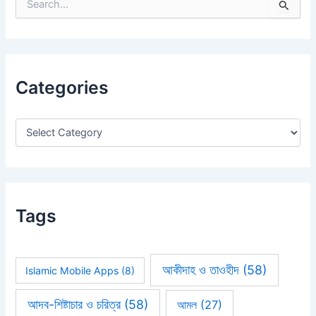
S
e
a
r
c
h
Categories
f
o
r
:
Tags
আকীদাহ ও তাওহীদ
(58)
Islamic Mobile Apps
(8)
আদব-শিষ্টাচার ও চরিত্র
(58)
আমল
(27)