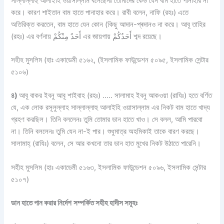
সাল্লাল্লাহু আলাইহি ওয়াসাল্লাম বলেছেনঃ তোমাদের কেউ যেন বাম হাতে পানাহার না
করে। কারণ শাইতান বাম হাতে পানাহার করে। রাবী বলেন, নাফি (রহঃ) এতে
অতিরিক্ত করতেন, বাম হাতে যেন কোন (কিছু আদান-প্ৰদানও না করে। আবূ তাহির
(রহঃ) এর বর্ণনায় أَحَدٌ مِنْكُمْ এর জায়গায় أَحَدُكُمْ শব্দ রয়েছে।
সহীহ মুসলিম (হাঃ একাডেমী ৫১৬২, (ইসলামিক ফাউন্ডেশন ৫০৯৫, ইসলামিক সেন্টার
৫১০৬)
৪)
আবূ বাকর ইবনু আবূ শাইবাহ (রহঃ) ….. সালামাহ ইবনু আকওয়া (রাযিঃ) হতে বর্ণিত
যে, এক লোক রসূলুল্লাহ সাল্লাল্লাহু আলাইহি ওয়াসাল্লাম এর নিকট বাম হাতে খাদ্য
গ্রহণ করছিল। তিনি বললেনঃ তুমি তোমার ডান হাতে খাও। সে বলল, আমি পারবো
না। তিনি বললেনঃ তুমি যেন না-ই পার। শুধুমাত্র অহমিকাই তাকে বারণ করছে।
সালামাহ্ (রাযিঃ) বলেন, সে আর কখনো তার ডান হাত মুখের নিকট উঠাতে পারেনি।
সহীহ মুসলিম (হাঃ একাডেমী ৫১৬৩, ইসলামিক ফাউন্ডেশন ৫০৯৬, ইসলামিক সেন্টার
৫১০৭)
ডান হাতে পান করার নির্দেশ
সম্পর্কিত সহীহ হাদীস সমূহঃ