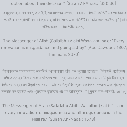
option about their decision.” [Surah Al-Ahzab (33): 36]
“রাসূলুল্লাহ সাল্লাল্লাহু আলাইহি ওয়াসাল্লাম বলেছেন, সাবধান! (ধর্মে) প্রতিটি নব আবিষ্কার
সম্পর্কে! কারণ প্রতিটি নব আবিষ্কার হলো বিদ‘আত এবং প্রতিটি বিদ‘আত হলো ভ্রষ্টতা।” [আবূ
দাউদ: ৪৬০৭; তিরমিজী: ২৬৭৬]
The Messenger of Allah (Sallallahu Alaihi Wasallam) said: “Every
innovation is misguidance and going astray” [Abu Dawood: 4607;
Thirmidhi: 2676]
“রাসূলুল্লাহ সাল্লাল্লাহু আলাইহি ওয়াসাল্লাম তাঁর এক খুতবায় বলেছেন, “নিশ্চয়ই সর্বোত্তম
বাণী আল্লাহ্‌র কিতাব এবং সর্বোত্তম আদর্শ মুহাম্মদের আদর্শ। আর সবচেয়ে নিকৃষ্ট বিষয় হল
(দ্বীনের মধ্যে) নব উদ্ভাবিত বিষয়। আর নব উদ্ভাবিত প্রত্যেক বিষয় বিদআত এবং প্রত্যেক
বিদআত হল ভ্রষ্টতা এবং প্রত্যেক ভ্রষ্টতার পরিণাম জাহান্নাম।” [সুনান আন-নাসায়ী: ১৫৭৮]
The Messenger of Allah (Sallallahu Alaihi Wasallam) said: “… and
every innovation is misguidance and all misguidance is in the
Hellfire.” [Sunan An-Nasa’i: 1578]