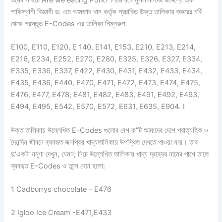
পাকিস্থানী বিজ্ঞানী ড: এম আমজাদ খান কর্তৃক প্রচারিত উক্ত তালিকায় শুকরের চর্বি
থেকে প্রস্তুত E-Codes এর তালিকা নিম্নরুপ:
E100, E110, E120, E 140, E141, E153, E210, E213, E214,
E216, E234, E252, E270, E280, E325, E326, E327, E334,
E335, E336, E337, E422, E430, E431, E432, E433, E434,
E435, E436, E440, E470, E471, E472, E473, E474, E475,
E476, E477, E478, E481, E482, E483, E491, E492, E493,
E494, E495, E542, E570, E572, E631, E635, E904. I
উক্ত তালিকায় উল্লেখিত E-Codes গুলোর বেশ ক’টি আমাদের দেশে প্রাত্যহিক ও
দৈনন্দিন জীবনে ব্যবহৃত জনপ্রিয় খাদ্যতালিকায় উপস্থিত দেখতে পাওয়া যায়। তার
দু‘একটা নমুণা দেখুন, যেমন; নিচে উল্লেখিত তালিকায় খাদ্য দ্রব্যের নামের পাশে তাতে
ব্যবহৃত E-Codes ও তুলে দেয়া হলো:
1 Cadburrys chocolate – E476
2 Igloo Ice Cream -E471,E433