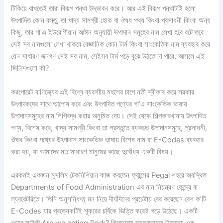
টিকিয়ে রাখতেই তারা বিকল্প পন্থা উদ্ভাবন করে। আর এই বিকল্প পন্থাটইি হলো
উৎপাদিত কোন বস্তু, তা খাদ্য সামগ্রী হোক বা ঔষধ পথ্য কিংবা প্রসাধনী কিংবা অন্য
কিছু, তার গা’এ ইউরোপীয়ান আঈন অনুযায়ী উপাদান সমুহের নাম লেখা হবে বটে তবে
সেই সব নামগুলো লেখা থাকবে বৈজ্ঞানিক কোন টার্ম কিংবা সাংকেতিক নাম ব্যবহার করে
যেন সাধারণ জনগণ সেই সব নাম, সেইসব টার্ম পড়ে বুঝে উঠতে না পারে, আসলে এই
জিনিসগুলো কী?
করপোরেট বাণিজ্যের এই বিশ্বে ব্যবসাীয় মহলের চাপে নতী স্বীকার করে সরকার
উৎপাদকদের সাথে আপোষ করে এবং উৎপাদিত পণ্যের গা’এ সাংকেতিক ভাষায়
উপাদানসমুহের নাম লিপিবদ্ধ করার অনুমিত দেয়। সেই থেকে শিল্পকারখানায় উৎপাদিত
পণ্য, বিশেষ করে, খাদ্য সামগ্রী কিংবা তা প্রস্তুতে ব্যবহৃত উপাদানসমুহে, প্রসাধনী,
ঔষধ কিংবা পথ্যের উৎপাদনে সাংকেতিক ভাষায় বিশেষ নাম বা E-Codes ব্যবহার
করা হয়, যা আমাদের মত সাধারণ মানুষের কাছে দুর্বোধ্য একটি বিষয়।
এরকমই একজন মুসলিম টেকনিশিয়ান কাজ করতেন ফ্রান্সের Pegal শহরে অবস্থিত
Departments of Food Administration এর মান নিয়ন্ত্রণ কেন্দ্রে বা
ল্যবরেটরিতে। তিনি অনূসন্ধিৎষূ মন নিয়ে দীর্ঘদিনের প্রচেষ্টায় বের করেছেন বেশ ক’টি
E-Codes যার প্রত্যেকটিই শূকরের চর্বিকে ভিত্তি করেই গড়ে উঠেছে। একটি
ওয়েব সাইটে Are we eating Pork? শিরোণামে মুসলমানদের উদ্দেশ্যে এক