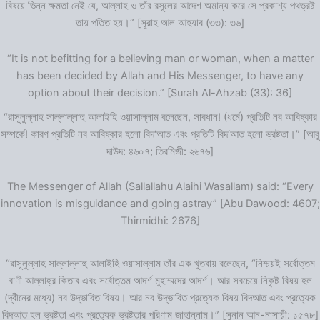
বিষয়ে ভিন্ন ক্ষমতা নেই যে, আল্লাহ ও তাঁর রসূলের আদেশ অমান্য করে সে প্রকাশ্য পথভ্রষ্ট
তায় পতিত হয়।” [সূরাহ আল আহযাব (৩৩): ৩৬]
“It is not befitting for a believing man or woman, when a matter
has been decided by Allah and His Messenger, to have any
option about their decision.” [Surah Al-Ahzab (33): 36]
“রাসূলুল্লাহ সাল্লাল্লাহু আলাইহি ওয়াসাল্লাম বলেছেন, সাবধান! (ধর্মে) প্রতিটি নব আবিষ্কার
সম্পর্কে! কারণ প্রতিটি নব আবিষ্কার হলো বিদ‘আত এবং প্রতিটি বিদ‘আত হলো ভ্রষ্টতা।” [আবূ
দাউদ: ৪৬০৭; তিরমিজী: ২৬৭৬]
The Messenger of Allah (Sallallahu Alaihi Wasallam) said: “Every
innovation is misguidance and going astray” [Abu Dawood: 4607;
Thirmidhi: 2676]
“রাসূলুল্লাহ সাল্লাল্লাহু আলাইহি ওয়াসাল্লাম তাঁর এক খুতবায় বলেছেন, “নিশ্চয়ই সর্বোত্তম
বাণী আল্লাহ্‌র কিতাব এবং সর্বোত্তম আদর্শ মুহাম্মদের আদর্শ। আর সবচেয়ে নিকৃষ্ট বিষয় হল
(দ্বীনের মধ্যে) নব উদ্ভাবিত বিষয়। আর নব উদ্ভাবিত প্রত্যেক বিষয় বিদআত এবং প্রত্যেক
বিদআত হল ভ্রষ্টতা এবং প্রত্যেক ভ্রষ্টতার পরিণাম জাহান্নাম।” [সুনান আন-নাসায়ী: ১৫৭৮]