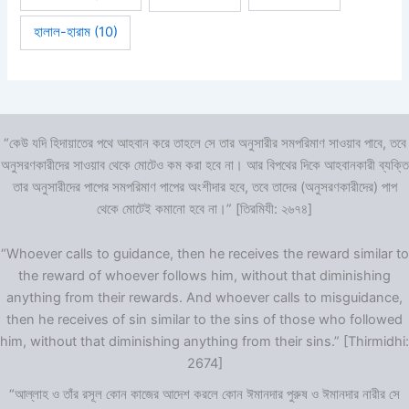
হালাল-হারাম
(10)
“কেউ যদি হিদায়াতের পথে আহবান করে তাহলে সে তার অনুসারীর সমপরিমাণ সাওয়াব পাবে, তবে
অনুসরণকারীদের সাওয়াব থেকে মোটেও কম করা হবে না। আর বিপথের দিকে আহবানকারী ব্যক্তি
তার অনুসারীদের পাপের সমপরিমাণ পাপের অংশীদার হবে, তবে তাদের (অনুসরণকারীদের) পাপ
থেকে মোটেই কমানো হবে না।” [তিরমিযী: ২৬৭৪]
“Whoever calls to guidance, then he receives the reward similar to
the reward of whoever follows him, without that diminishing
anything from their rewards. And whoever calls to misguidance,
then he receives of sin similar to the sins of those who followed
him, without that diminishing anything from their sins.” [Thirmidhi:
2674]
“আল্লাহ ও তাঁর রসূল কোন কাজের আদেশ করলে কোন ঈমানদার পুরুষ ও ঈমানদার নারীর সে