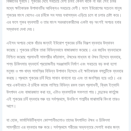
বিজ্ঞানের সুবাদে। শূকরের দেহে সবচেয়ে বেশী চর্বিই কেবল থাকে না বরং সেই চর্বির
মধ্যে ক্ষতিকারক উপাদানটির আধিক্যও সবচেয়ে বেশী। ফলে ইউরোপের সচেতন মানুষ
শূকরের মাংস খেলেও এর চর্বিকে সব সময় যথাসম্ভব এড়িয়ে চলে বা চলার চেষ্টা করে।
এর ফলে শূকর ব্যবসায়ী ও তার মাংস সরবরাহকারীদের একটা বড় অংশই অপচয় হবার
সম্ভাবনা দেখা দেয়।
এইসব অপচয় থেকে বাঁচার জন্যই ইউরোপ শূকরের চর্বির বিকল্প ব্যবহার উদ্ভাবন
করেছে। শূকরের চর্বিকে তারা বিভিন্নভাবে বাজারজাত করেছে। এর বহুবিধ ব্যবহারকে
নিশ্চিত করেছে প্রসাধনী সামগ্রীর কাঁচামাল, ঔষধের মাধ্যম বা ঔষধ হিসেবে ব্যবহার,
শল্য চিকিৎসায় ব্যবহার্য প্রয়োজনীয় সরঞ্জামাদি নির্মাণ এবং সবচেয়ে বড় কথা হলো
মনুষ্য ও পশু খাদ্য সামগ্রির বিভিন্ন উপাদান হিসেবে এই ক্ষতিকারক বস্তুটিকে ব্যবহার
করছে। প্রথমে শূকরের চর্বি দিয়ে সাবান বানানো হয় এবং তা জনপ্রিয় হয়ে ওঠে। এর
পরে একইভাবে ঐ চর্বিকে কাজে লাগিয়ে বিভিন্ন রকম তরল প্রসাধনী, ক্রিম ইত্যাদি
উৎপাদন এবং বাজারজাত করা হয়, এটাও ব্যবসায়িক সফলতা পায়। বন্দুকের কার্তুজে
এই শূকরের চর্বি ব্যবহার শুরু হয় সর্বপ্রথমে, উনবিংশ শতাব্দীর মাঝামাঝি কিংবা তারও
আগে।
যা হোক, ফার্মাসিউটিক্যাল কোম্পানীগুলোও তাদের উৎপাদিত ঔষধ ও চিকিৎসা
সামগ্রীতে এর ব্যবহার শুরু করে। সর্বপ্রথমে শরীরের অভ্যন্তরে সেলাই করার জন্য