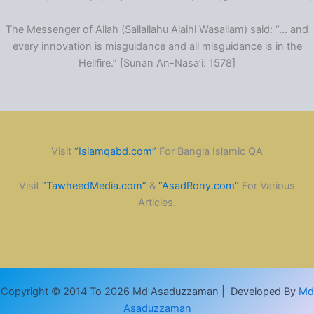
The Messenger of Allah (Sallallahu Alaihi Wasallam) said: “… and
every innovation is misguidance and all misguidance is in the
Hellfire.” [Sunan An-Nasa’i: 1578]
Visit
“Islamqabd.com”
For Bangla Islamic QA
Visit
“TawheedMedia.com”
&
“AsadRony.com”
For Various
Articles.
Copyright © 2014 To 2026 Md Asaduzzaman | Developed By
Md
Asaduzzaman