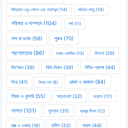
পবিত্রতা-ওযু-গোসল এবং তায়াম্মুম
(14)
পরিধান বস্তু
(14)
পরিবার ও দাম্পত্য
(104)
পর্দা
(11)
পাপ বা গুনাহ
(58)
পুরুষ
(70)
প্রশ্নোত্তর
(96)
ফিতনা
(26)
ফরজ-ওয়াজিব
(13)
বিবিধ-প্রসঙ্গ
(44)
বিদ’আত
(39)
বিধি-বিধান
(39)
রোজা ও রমজান
(84)
বিয়ে
(41)
মিথ্যা বলা
(8)
শিরক ও কুফরি
(55)
সচেতনতা
(32)
সন্তান
(17)
সালাত
(101)
সুন্নাহ
(31)
স্বাস্থ্য টিপস
(12)
হারাম
(44)
হাদীস
(33)
হজ্জ ও ওমরাহ্‌
(18)