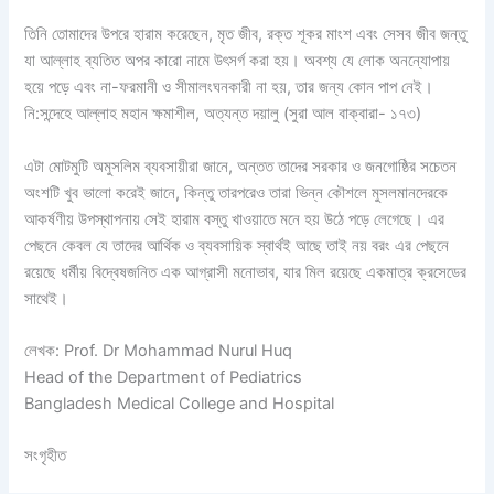
তিনি তোমাদের উপরে হারাম করেছেন, মৃত জীব, রক্ত শূকর মাংশ এবং সেসব জীব জন্তু
যা আল্লাহ ব্যতিত অপর কারো নামে উৎসর্গ করা হয়। অবশ্য যে লোক অনন্যোপায়
হয়ে পড়ে এবং না-ফরমানী ও সীমালংঘনকারী না হয়, তার জন্য কোন পাপ নেই।
নি:সন্দেহে আল্লাহ মহান ক্ষমাশীল, অত্যন্ত দয়ালু (সুরা আল বাক্বারা- ১৭৩)
এটা মোটমুটি অমুসলিম ব্যবসায়ীরা জানে, অন্তত তাদের সরকার ও জনগোষ্ঠির সচেতন
অংশটি খুব ভালো করেই জানে, কিন্তু তারপরেও তারা ভিন্ন কৌশলে মুসলমানদেরকে
আকর্ষণীয় উপস্থাপনায় সেই হারাম বস্তু খাওয়াতে মনে হয় উঠে পড়ে লেগেছে। এর
পেছনে কেবল যে তাদের আর্থিক ও ব্যবসায়িক স্বার্থই আছে তাই নয় বরং এর পেছনে
রয়েছে ধর্মীয় বিদ্বেষজনিত এক আগ্রাসী মনোভাব, যার মিল রয়েছে একমাত্র ক্রসেডের
সাথেই।
লেখক: Prof. Dr Mohammad Nurul Huq
Head of the Department of Pediatrics
Bangladesh Medical College and Hospital
সংগৃহীত