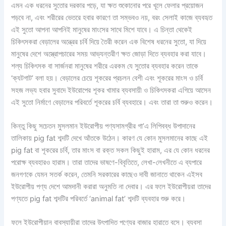
এমন এক ধরনের সুতোর দরকার পড়ে, যা ক্ষত শুকোনোর পরে খূলে ফেলার প্রয়োজন
পড়বে না, এবং শরীরের ভেতরে হবার কারণে তা সম্ভবও নয়, বরং সেলাই কাজে ব্যবহৃত
এই সুতো আপনা আপনিই মানুষের মাংসের সাথে মিশে যাবে। এ চিন্তা থেকেই
চিকিৎসকরা বেড়ালের অন্ত্রের চর্বি দিয়ে তৈরী করেন এক বিশেষ ধরনের সুতো, যা দিয়ে
মানুষের দেশে অস্ত্রোপচারের সময় আভ্যন্তরীণ ক্ষত জোড়া দিতে ব্যবহার করা যাবে।
শল্য চিকিৎসক বা সার্জনরা মানুষের শরীরে এরকম যে সুতোর ব্যবহার করেন তাকে
‘ক্যটগাট’ বলা হয়। বেড়ালের চেয়ে শূকরের প্রচলন বেশী এবং শূকরের মাংস ও চর্বি
সহজ লভ্য হবার সুবাদে ইউরোপের শূকর খামার ব্যবসায়ী ও চিকিৎসকরা এগিয়ে আসেন
এই সুতো নির্মাণে বেড়ালের পরিবর্তে শূকরের চর্বি ব্যবহারে। এবং তারা তা শুরুও করেন।
কিন্তু কিছু সচেতন মুসলমান ইউরোপীয় পণ্যসামগ্রীর গা’এ লিপিবব্ধ উপাদানের
তালিকায় pig fat শব্দটি দেখে আঁতকে উঠেন। কারণ যে কোন মুসলমানের কাছে এই
pig fat বা শূকরের চর্বি, তার মাংস বা রক্ত সকল কিছুই হারাম, এর যে কোন ধরনের
পরোক্ষ ব্যবহারও হারাম। তারা তাদের ভাষণে-বিবৃতিতে, লেখা-লেখনীতে এ ব্যপারে
জনগণকে যেমন সতর্ক করেন, তেমনি সরকারের কাছেও দাবী জানাতে থাকেন এইসব
ইউরোপীয় পণ্য দেশে আমদানী করারা অনুমতি না দেবার। এর ফলে ইউরোপীয়রা তাদের
পণ্যতে pig fat শব্দটির পরিবর্তে ‘animal fat’ শব্দটি ব্যবহার শুরু করে।
ফলে ইউরোপীয়ান বাবস্যায়ীরা তাদের উৎপাদিত পণ্যের বাজার হারাতে বসে। ব্যবসা