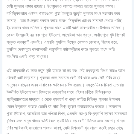
বেশী শূকরের খামার রয়েছে। ইংল্যন্ডরও আনাচে কানাচে রয়েছে শূকরের খামার।
বাণিজ্যিকভাবে এইসব খামারগুলো পুরো ইংল্যন্ড জুড়েই শূকরের মাংস সরবরাহ করে
আসছে। আর ইংল্যন্ডে বসবাস করার কারণে নিত্যদিন চোখের সামনেই দেখতে পাচ্ছি
ইংরেজদের খাদ্য তালিকায় শূকরের মাংস একটি অতি আবশ্যকীয় ও উপাদেয় তালিকা।
কেবল ইংল্যন্ডই নয় বরং পুরো ইউরোপ, আমেরিকা আর প্রাচ্য, অর্থাৎ পুরো খৃষ্ট বিশ্বেই
প্রকৃত অবস্থাটি এমনই। এমনকি মুসলিম বিশ্বের কোথাও কোথাও, বিশেষ করে,
মুসলিম দেশসমুহে বসবাসকারী অমুসলিম ধর্মালম্বীদের কাছে শূকরের মাংস অতি
কাংক্ষিত একটি খাদ্য মাধ্যম।
এই মাধ্যমটি যে আজ নতুন সৃষ্টি হয়েছে তা নয় বরং সেই মধ্যযুগের কিংবা তারও আগে
থেকেই এটি বিদ্যমান। শূকরের দেহে সবচেয়ে বেশী চর্বি থাকে এবং সেই চর্বির মধ্যে
মানুষের স্বাস্থ্যের জন্য মারাত্বক ক্ষতিকর চর্বিও রয়েছে। বস্তুুতান্ত্রিক চিন্তা চেতনায়
উজ্জীবিত ইউরোপ জ্ঞান বিজ্ঞানের অগ্রগতির সাথে এইসব চর্বিকে বিভিন্নভাবে
প্রক্রিয়াজাতের মাধ্যমে এ থেকে ব্যবহার্য বা খাদ্য জাতিয় বিভিন্ন প্রকার উপকরণ
যেমন উদ্ভাবন করেছে তেমনি তা সারা বিশ্ব জুড়েই বাজারজাতও করেছে। আজকাল
পুরো ইউরোপ, আমেরিকা আর পশ্চিমা বিশ্ব, এমনকি সমগ্র বিশ্বব্যাপি স্বাস্থ সচেতনতা
বৃদ্ধির ফলে মানুষ খাদ্যে অতিরিক্ত ফ্যাট নিয়ে বড় বেশী চিন্তিত এবং সজাগ। খাদ্যে
চর্বির আধিক্যই হৃদরোগের প্রধান কারণ, সেটা বিশ্ববাসী খুব ভালো করেই জেনে গেছে