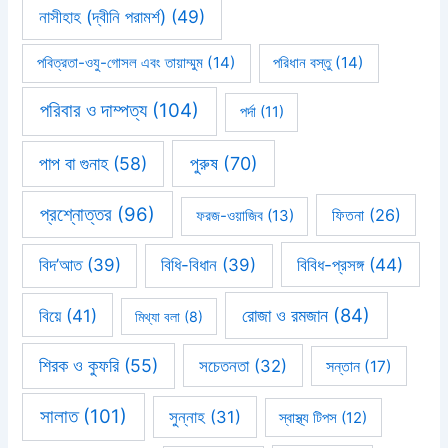
নাসীহাহ (দ্বীনি পরামর্শ)
(49)
পবিত্রতা-ওযু-গোসল এবং তায়াম্মুম
(14)
পরিধান বস্তু
(14)
পরিবার ও দাম্পত্য
(104)
পর্দা
(11)
পাপ বা গুনাহ
(58)
পুরুষ
(70)
প্রশ্নোত্তর
(96)
ফিতনা
(26)
ফরজ-ওয়াজিব
(13)
বিবিধ-প্রসঙ্গ
(44)
বিদ’আত
(39)
বিধি-বিধান
(39)
রোজা ও রমজান
(84)
বিয়ে
(41)
মিথ্যা বলা
(8)
শিরক ও কুফরি
(55)
সচেতনতা
(32)
সন্তান
(17)
সালাত
(101)
সুন্নাহ
(31)
স্বাস্থ্য টিপস
(12)