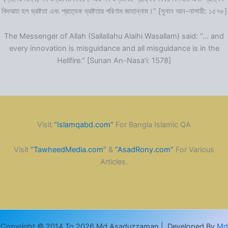
বিদআত হল ভ্রষ্টতা এবং প্রত্যেক ভ্রষ্টতার পরিণাম জাহান্নাম।” [সুনান আন-নাসায়ী: ১৫৭৮]
The Messenger of Allah (Sallallahu Alaihi Wasallam) said: “… and
every innovation is misguidance and all misguidance is in the
Hellfire.” [Sunan An-Nasa’i: 1578]
Visit
“Islamqabd.com”
For Bangla Islamic QA
Visit
“TawheedMedia.com”
&
“AsadRony.com”
For Various
Articles.
Copyright © 2014 To 2026 Md Asaduzzaman | Developed By
Md