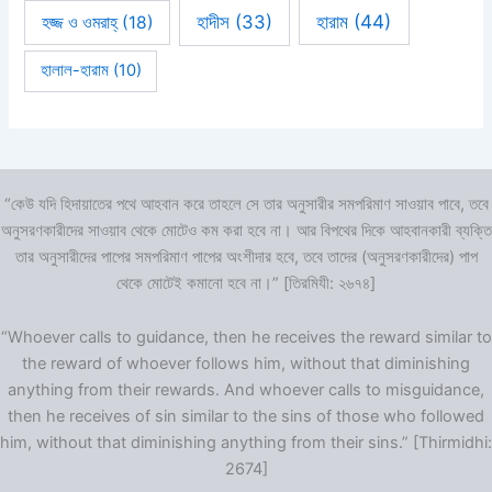
হারাম
(44)
হাদীস
(33)
হজ্জ ও ওমরাহ্‌
(18)
হালাল-হারাম
(10)
“কেউ যদি হিদায়াতের পথে আহবান করে তাহলে সে তার অনুসারীর সমপরিমাণ সাওয়াব পাবে, তবে
অনুসরণকারীদের সাওয়াব থেকে মোটেও কম করা হবে না। আর বিপথের দিকে আহবানকারী ব্যক্তি
তার অনুসারীদের পাপের সমপরিমাণ পাপের অংশীদার হবে, তবে তাদের (অনুসরণকারীদের) পাপ
থেকে মোটেই কমানো হবে না।” [তিরমিযী: ২৬৭৪]
“Whoever calls to guidance, then he receives the reward similar to
the reward of whoever follows him, without that diminishing
anything from their rewards. And whoever calls to misguidance,
then he receives of sin similar to the sins of those who followed
him, without that diminishing anything from their sins.” [Thirmidhi:
2674]