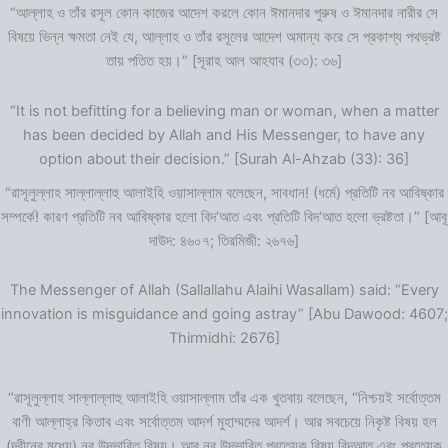
“আল্লাহ ও তাঁর রসূল কোন কাজের আদেশ করলে কোন ঈমানদার পুরুষ ও ঈমানদার নারীর সে
বিষয়ে ভিন্ন ক্ষমতা নেই যে, আল্লাহ ও তাঁর রসূলের আদেশ অমান্য করে সে প্রকাশ্য পথভ্রষ্ট
তায় পতিত হয়।” [সূরাহ আল আহযাব (৩৩): ৩৬]
“It is not befitting for a believing man or woman, when a matter
has been decided by Allah and His Messenger, to have any
option about their decision.” [Surah Al-Ahzab (33): 36]
“রাসূলুল্লাহ সাল্লাল্লাহু আলাইহি ওয়াসাল্লাম বলেছেন, সাবধান! (ধর্মে) প্রতিটি নব আবিষ্কার
সম্পর্কে! কারণ প্রতিটি নব আবিষ্কার হলো বিদ‘আত এবং প্রতিটি বিদ‘আত হলো ভ্রষ্টতা।” [আবূ
দাউদ: ৪৬০৭; তিরমিজী: ২৬৭৬]
The Messenger of Allah (Sallallahu Alaihi Wasallam) said: “Every
innovation is misguidance and going astray” [Abu Dawood: 4607;
Thirmidhi: 2676]
“রাসূলুল্লাহ সাল্লাল্লাহু আলাইহি ওয়াসাল্লাম তাঁর এক খুতবায় বলেছেন, “নিশ্চয়ই সর্বোত্তম
বাণী আল্লাহ্‌র কিতাব এবং সর্বোত্তম আদর্শ মুহাম্মদের আদর্শ। আর সবচেয়ে নিকৃষ্ট বিষয় হল
(দ্বীনের মধ্যে) নব উদ্ভাবিত বিষয়। আর নব উদ্ভাবিত প্রত্যেক বিষয় বিদআত এবং প্রত্যেক