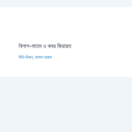
বিলাপ-মাতম ও কবর জিয়ারত
বিধি-বিধান
,
হালাল-হারাম