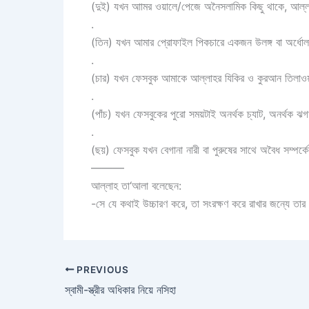
(দুই) যখন আামর ওয়ালে/পেজে অনৈসলামিক কিছু থাকে, আল্লা
.
(তিন) যখন আমার প্রোফাইল পিকচারে একজন উলঙ্গ বা অর্ধোলঙ
.
(চার) যখন ফেসবুক আমাকে আল্লাহর যিকির ও কুরআন তিলাওয়
.
(পাঁচ) যখন ফেসবুকের পুরো সময়টাই অনর্থক চ্যাট, অনর্থক 
.
(ছয়) ফেসবুক যখন বেগানা নারী বা পুরুষের সাথে অবৈধ সম্পর্
———
আল্লাহ তা‘আলা বলেছেন:
-সে যে কথাই উচ্চারণ করে, তা সংরক্ষণ করে রাখার জন্যে তা
PREVIOUS
স্বামী-স্ত্রীর অধিকার নিয়ে নসিহা