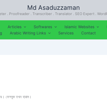
Md Asaduzzaman
eter . Proofreader . Transcriber . Translator . SEO Expert . Wor
Articles
Softwares
Islamic Websites
ng
Arabic Writing Links
Services
Contact
দেয়। ফেসবুক তখন হারাম।