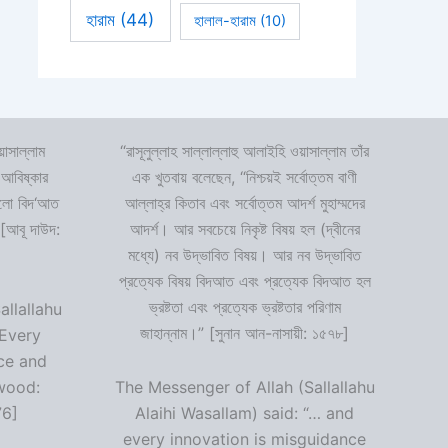
হারাম
(44)
হালাল-হারাম
(10)
়াসাল্লাম
“রাসূলুল্লাহ সাল্লাল্লাহু আলাইহি ওয়াসাল্লাম তাঁর
 আবিষ্কার
এক খুতবায় বলেছেন, “নিশ্চয়ই সর্বোত্তম বাণী
 হলো বিদ‘আত
আল্লাহ্‌র কিতাব এবং সর্বোত্তম আদর্শ মুহাম্মদের
 [আবূ দাউদ:
আদর্শ। আর সবচেয়ে নিকৃষ্ট বিষয় হল (দ্বীনের
মধ্যে) নব উদ্ভাবিত বিষয়। আর নব উদ্ভাবিত
প্রত্যেক বিষয় বিদআত এবং প্রত্যেক বিদআত হল
ভ্রষ্টতা এবং প্রত্যেক ভ্রষ্টতার পরিণাম
allallahu
জাহান্নাম।” [সুনান আন-নাসায়ী: ১৫৭৮]
“Every
ce and
wood:
The Messenger of Allah (Sallallahu
76]
Alaihi Wasallam) said: “… and
every innovation is misguidance