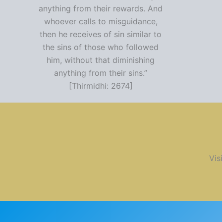
anything from their rewards. And
whoever calls to misguidance,
then he receives of sin similar to
the sins of those who followed
him, without that diminishing
anything from their sins.”
[Thirmidhi: 2674]
Vis