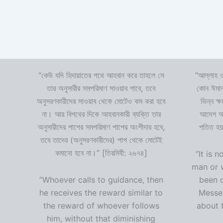
“কেউ যদি হিদায়াতের পথে আহবান করে তাহলে সে
“আল্লাহ ও
তার অনুসারীর সমপরিমাণ সাওয়াব পাবে, তবে
কোন ঈমান
অনুসরণকারীদের সাওয়াব থেকে মোটেও কম করা হবে
ভিন্ন ক্
না। আর বিপথের দিকে আহবানকারী ব্যক্তি তার
আদেশ অমা
অনুসারীদের পাপের সমপরিমাণ পাপের অংশীদার হবে,
পতিত হয়
তবে তাদের (অনুসরণকারীদের) পাপ থেকে মোটেই
কমানো হবে না।” [তিরমিযী: ২৬৭৪]
“It is n
man or 
“Whoever calls to guidance, then
been 
he receives the reward similar to
Messen
the reward of whoever follows
about t
him, without that diminishing