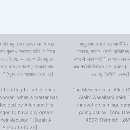
 তাঁর রসূল কোন কাজের আদেশ করলে
“রাসূলুল্লাহ সাল্লাল্লাহু আলাইহি ওয
দার পুরুষ ও ঈমানদার নারীর সে বিষয়ে
বলেছেন, সাবধান! (ধর্মে) প্রতিটি নব
ষমতা নেই যে, আল্লাহ ও তাঁর রসূলের
সম্পর্কে! কারণ প্রতিটি নব আবিষ্কার
ন্য করে সে প্রকাশ্য পথভ্রষ্ট তায়
এবং প্রতিটি বিদ‘আত হলো ভ্রষ্টতা।”
।” [সূরাহ আল আহযাব (৩৩): ৩৬]
৪৬০৭; তিরমিজী: ২৬৭৬]
ot befitting for a believing
The Messenger of Allah (S
woman, when a matter has
Alaihi Wasallam) said: 
decided by Allah and His
innovation is misguidan
ger, to have any option
going astray” [Abu Da
heir decision.” [Surah Al-
4607; Thirmidhi: 26
Ahzab (33): 36]