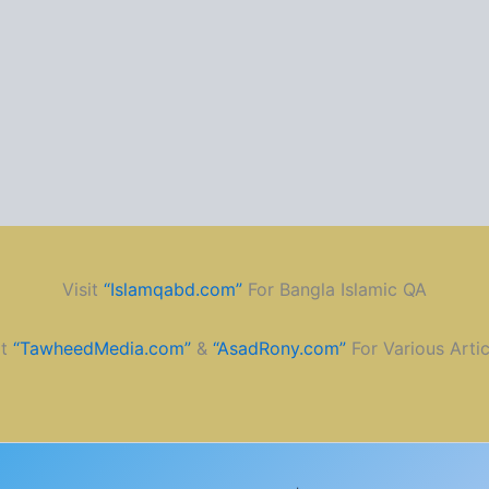
Visit
“Islamqabd.com”
For Bangla Islamic QA
it
“TawheedMedia.com”
&
“AsadRony.com”
For Various Artic