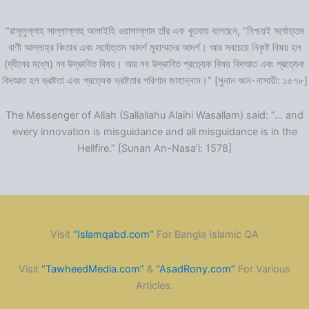
“রাসূলুল্লাহ সাল্লাল্লাহু আলাইহি ওয়াসাল্লাম তাঁর এক খুতবায় বলেছেন, “নিশ্চয়ই সর্বোত্তম
বাণী আল্লাহ্‌র কিতাব এবং সর্বোত্তম আদর্শ মুহাম্মদের আদর্শ। আর সবচেয়ে নিকৃষ্ট বিষয় হল
(দ্বীনের মধ্যে) নব উদ্ভাবিত বিষয়। আর নব উদ্ভাবিত প্রত্যেক বিষয় বিদআত এবং প্রত্যেক
বিদআত হল ভ্রষ্টতা এবং প্রত্যেক ভ্রষ্টতার পরিণাম জাহান্নাম।” [সুনান আন-নাসায়ী: ১৫৭৮]
The Messenger of Allah (Sallallahu Alaihi Wasallam) said: “… and
every innovation is misguidance and all misguidance is in the
Hellfire.” [Sunan An-Nasa’i: 1578]
Visit
“Islamqabd.com”
For Bangla Islamic QA
Visit
“TawheedMedia.com”
&
“AsadRony.com”
For Various
Articles.