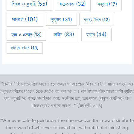
শিরক ও কুফরি
(55)
সচেতনতা
(32)
সন্তান
(17)
সালাত
(101)
সুন্নাহ
(31)
স্বাস্থ্য টিপস
(12)
হারাম
(44)
হাদীস
(33)
হজ্জ ও ওমরাহ্‌
(18)
হালাল-হারাম
(10)
“কেউ যদি হিদায়াতের পথে আহবান করে তাহলে সে তার অনুসারীর সমপরিমাণ সাওয়াব পাবে, তবে
অনুসরণকারীদের সাওয়াব থেকে মোটেও কম করা হবে না। আর বিপথের দিকে আহবানকারী ব্যক্তি
তার অনুসারীদের পাপের সমপরিমাণ পাপের অংশীদার হবে, তবে তাদের (অনুসরণকারীদের) পাপ
থেকে মোটেই কমানো হবে না।” [তিরমিযী: ২৬৭৪]
“Whoever calls to guidance, then he receives the reward similar to
the reward of whoever follows him, without that diminishing