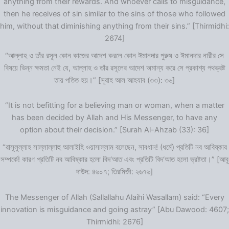
anything from their rewards. And whoever calls to misguidance,
then he receives of sin similar to the sins of those who followed
him, without that diminishing anything from their sins.” [Thirmidhi:
2674]
“আল্লাহ ও তাঁর রসূল কোন কাজের আদেশ করলে কোন ঈমানদার পুরুষ ও ঈমানদার নারীর সে
বিষয়ে ভিন্ন ক্ষমতা নেই যে, আল্লাহ ও তাঁর রসূলের আদেশ অমান্য করে সে প্রকাশ্য পথভ্রষ্ট
তায় পতিত হয়।” [সূরাহ আল আহযাব (৩৩): ৩৬]
“It is not befitting for a believing man or woman, when a matter
has been decided by Allah and His Messenger, to have any
option about their decision.” [Surah Al-Ahzab (33): 36]
“রাসূলুল্লাহ সাল্লাল্লাহু আলাইহি ওয়াসাল্লাম বলেছেন, সাবধান! (ধর্মে) প্রতিটি নব আবিষ্কার
সম্পর্কে! কারণ প্রতিটি নব আবিষ্কার হলো বিদ‘আত এবং প্রতিটি বিদ‘আত হলো ভ্রষ্টতা।” [আবূ
দাউদ: ৪৬০৭; তিরমিজী: ২৬৭৬]
The Messenger of Allah (Sallallahu Alaihi Wasallam) said: “Every
innovation is misguidance and going astray” [Abu Dawood: 4607;
Thirmidhi: 2676]