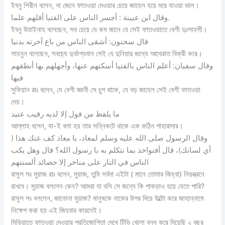
ইবনু শিরীন বলেন, না জেনে ফাতওয়া দেওয়ার চেয়ে জাহেল হয়ে মরে যাওয়া ভাল।
وقال ابن عيينة : أجسر الناس على الفتيا أقلهم علما.
ইবনু উয়াইনাহ বলেছেন, সব চেয়ে যে কম জানে যে সেই ফাতওয়াতে বেশী দুঃসাহসী।
قال سحنون: أشقى الناس من باع آخرته بدنيا
সাহনুন বলেছেন, সবচ্যে দুর্ভাগ্যবান সেই যে দুনিয়ার জন্যে আখেরাত বিক্রী করে।
وقال سفيان: أعلم الناس بالفتيا أسكتهم عنها، وأجهلهم بها أنطقهم
فيها
সুফিয়ান রাঃ বলেন, যে বেশী জ্ঞানী সে চুপ থাকে, যে বড় জাহেল সেই বেশী ফাতওয়া
দেয়।
ما يلفظ من قول إلا لديه رقيب عتيد
আল্লাহ বলেন, যা-ই বলা হয় তার সন্নিকটে থাকে এক কঠিন পাহারাদার।
وقال الرسول صلى الله عليه وسلم لمعاذ، يا معاذ كف عنك هذا (
أي لسانك)، قال أفنواخذ بما نتكلم به يا رسول الله؟ قال وهل يكب
الناس في النار على مناخر إلا حصائد ألسنتهم
রাসুল সঃ মুয়াজ রাঃ বলেন, মুয়াজ, তুমি সর্বদা এইটা ( মানে তোমার জিহ্বা) নিয়ন্ত্রনে
রাখবে। মুয়াজ বললেন কেন? আমরা যা বলি সে জন্যে কি পাকড়াও হয়ে যেতে পারি?
রাসুল সঃ বললেন, জানোনা মুয়াজ? মানুষকে নাকের উপর দিয়ে উল্টো করে জাহান্নামে
নিক্ষেপ করা হয় এই জিহবার কারনেই।
মিডিয়াতে ফাতওয়া দেওয়ার প্রতিজোগিতা দেখে টিভি খোলা বন্ধ করে দিয়েছি ২ বছর