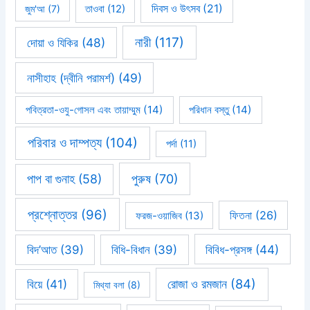
দিবস ও উৎসব
(21)
জুম'আ
(7)
তাওবা
(12)
নারী
(117)
দোয়া ও যিকির
(48)
নাসীহাহ (দ্বীনি পরামর্শ)
(49)
পবিত্রতা-ওযু-গোসল এবং তায়াম্মুম
(14)
পরিধান বস্তু
(14)
পরিবার ও দাম্পত্য
(104)
পর্দা
(11)
পাপ বা গুনাহ
(58)
পুরুষ
(70)
প্রশ্নোত্তর
(96)
ফিতনা
(26)
ফরজ-ওয়াজিব
(13)
বিবিধ-প্রসঙ্গ
(44)
বিদ’আত
(39)
বিধি-বিধান
(39)
রোজা ও রমজান
(84)
বিয়ে
(41)
মিথ্যা বলা
(8)