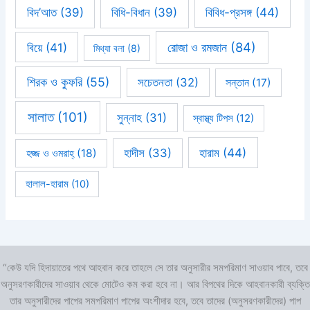
বিবিধ-প্রসঙ্গ
(44)
বিদ’আত
(39)
বিধি-বিধান
(39)
রোজা ও রমজান
(84)
বিয়ে
(41)
মিথ্যা বলা
(8)
শিরক ও কুফরি
(55)
সচেতনতা
(32)
সন্তান
(17)
সালাত
(101)
সুন্নাহ
(31)
স্বাস্থ্য টিপস
(12)
হারাম
(44)
হাদীস
(33)
হজ্জ ও ওমরাহ্‌
(18)
হালাল-হারাম
(10)
“কেউ যদি হিদায়াতের পথে আহবান করে তাহলে সে তার অনুসারীর সমপরিমাণ সাওয়াব পাবে, তবে
অনুসরণকারীদের সাওয়াব থেকে মোটেও কম করা হবে না। আর বিপথের দিকে আহবানকারী ব্যক্তি
তার অনুসারীদের পাপের সমপরিমাণ পাপের অংশীদার হবে, তবে তাদের (অনুসরণকারীদের) পাপ