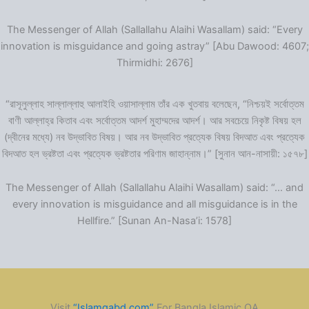
The Messenger of Allah (Sallallahu Alaihi Wasallam) said: “Every
innovation is misguidance and going astray” [Abu Dawood: 4607;
Thirmidhi: 2676]
“রাসূলুল্লাহ সাল্লাল্লাহু আলাইহি ওয়াসাল্লাম তাঁর এক খুতবায় বলেছেন, “নিশ্চয়ই সর্বোত্তম
বাণী আল্লাহ্‌র কিতাব এবং সর্বোত্তম আদর্শ মুহাম্মদের আদর্শ। আর সবচেয়ে নিকৃষ্ট বিষয় হল
(দ্বীনের মধ্যে) নব উদ্ভাবিত বিষয়। আর নব উদ্ভাবিত প্রত্যেক বিষয় বিদআত এবং প্রত্যেক
বিদআত হল ভ্রষ্টতা এবং প্রত্যেক ভ্রষ্টতার পরিণাম জাহান্নাম।” [সুনান আন-নাসায়ী: ১৫৭৮]
The Messenger of Allah (Sallallahu Alaihi Wasallam) said: “… and
every innovation is misguidance and all misguidance is in the
Hellfire.” [Sunan An-Nasa’i: 1578]
Visit
“Islamqabd.com”
For Bangla Islamic QA