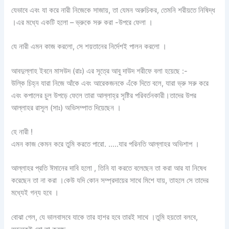
যেভাবে এবং যা করে নারী নিজেকে সাজায়, তা যেমন অরুচিকর, তেমনি শরীয়তে নিষিদ্ধ
।এর মধ্যে একটি হলো – ভ্রুকে সরু করা -উপরে ফেলা ।
যে নারী এমন কাজ করলো, সে শয়তানের নির্দেশই পালন করলো ।
আবদুল্লাহ ইবনে মাসউদ (রাঃ) এর সূত্রে আবু দাউদ শরীফে বলা হয়েছে :-
উল্কি চিহ্ন যারা নিজে আঁকে এবং আরেকজনকে এঁকে দিতে বলে, যারা ভ্রু সরু করে
এবং কপালের চুল উপড়ে ফেলে তারা আল্লাহ্‌র সৃষ্টির পরিবর্তনকারী।তাদের উপর
আল্লাহর রাসূল (সাঃ) অভিসম্পাত দিয়েছেন ।
হে নারী !
এমন কাজ কেমন করে তুমি করতে পারো. …..যার পরিনতি আল্লাহর অভিশাপ ।
আল্লাহর প্রতি ঈমানের দাবি হলো , তিনি যা করতে বলেছেন তা করা আর যা নিষেধ
করেছেন তা না করা ।কেউ যদি কোন সম্প্রদায়ের সাথে মিশে যায়, তাহলে সে তাদের
মধ্যেই গন্য হবে ।
বোঝা গেল, যে ভালবাসবে যাকে তার হাশর হবে তারই সাথে ।তুমি হয়তো বলবে,