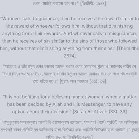
থেকে মোটেই কমানো হবে না।” [তিরমিযী: ২৬৭৪]
“Whoever calls to guidance, then he receives the reward similar to
the reward of whoever follows him, without that diminishing
anything from their rewards. And whoever calls to misguidance,
then he receives of sin similar to the sins of those who followed
him, without that diminishing anything from their sins.” [Thirmidhi:
2674]
“আল্লাহ ও তাঁর রসূল কোন কাজের আদেশ করলে কোন ঈমানদার পুরুষ ও ঈমানদার নারীর সে
বিষয়ে ভিন্ন ক্ষমতা নেই যে, আল্লাহ ও তাঁর রসূলের আদেশ অমান্য করে সে প্রকাশ্য পথভ্রষ্ট
তায় পতিত হয়।” [সূরাহ আল আহযাব (৩৩): ৩৬]
“It is not befitting for a believing man or woman, when a matter
has been decided by Allah and His Messenger, to have any
option about their decision.” [Surah Al-Ahzab (33): 36]
“রাসূলুল্লাহ সাল্লাল্লাহু আলাইহি ওয়াসাল্লাম বলেছেন, সাবধান! (ধর্মে) প্রতিটি নব আবিষ্কার
সম্পর্কে! কারণ প্রতিটি নব আবিষ্কার হলো বিদ‘আত এবং প্রতিটি বিদ‘আত হলো ভ্রষ্টতা।” [আবূ
দাউদ: ৪৬০৭; তিরমিজী: ২৬৭৬]