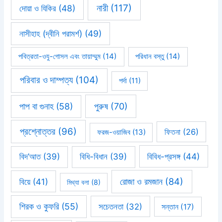
নারী
(117)
দোয়া ও যিকির
(48)
নাসীহাহ (দ্বীনি পরামর্শ)
(49)
পবিত্রতা-ওযু-গোসল এবং তায়াম্মুম
(14)
পরিধান বস্তু
(14)
পরিবার ও দাম্পত্য
(104)
পর্দা
(11)
পাপ বা গুনাহ
(58)
পুরুষ
(70)
প্রশ্নোত্তর
(96)
ফিতনা
(26)
ফরজ-ওয়াজিব
(13)
বিবিধ-প্রসঙ্গ
(44)
বিদ’আত
(39)
বিধি-বিধান
(39)
রোজা ও রমজান
(84)
বিয়ে
(41)
মিথ্যা বলা
(8)
শিরক ও কুফরি
(55)
সচেতনতা
(32)
সন্তান
(17)