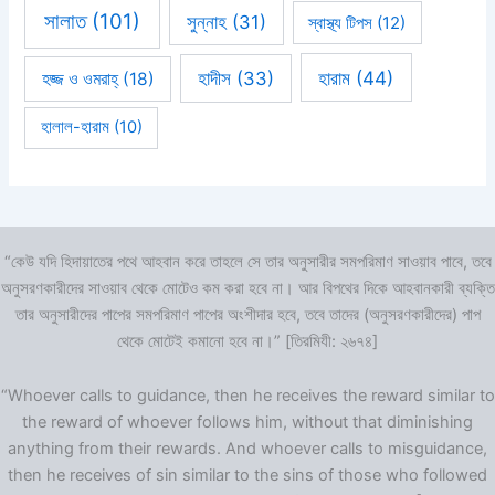
সালাত
(101)
সুন্নাহ
(31)
স্বাস্থ্য টিপস
(12)
হারাম
(44)
হাদীস
(33)
হজ্জ ও ওমরাহ্‌
(18)
হালাল-হারাম
(10)
“কেউ যদি হিদায়াতের পথে আহবান করে তাহলে সে তার অনুসারীর সমপরিমাণ সাওয়াব পাবে, তবে
অনুসরণকারীদের সাওয়াব থেকে মোটেও কম করা হবে না। আর বিপথের দিকে আহবানকারী ব্যক্তি
তার অনুসারীদের পাপের সমপরিমাণ পাপের অংশীদার হবে, তবে তাদের (অনুসরণকারীদের) পাপ
থেকে মোটেই কমানো হবে না।” [তিরমিযী: ২৬৭৪]
“Whoever calls to guidance, then he receives the reward similar to
the reward of whoever follows him, without that diminishing
anything from their rewards. And whoever calls to misguidance,
then he receives of sin similar to the sins of those who followed