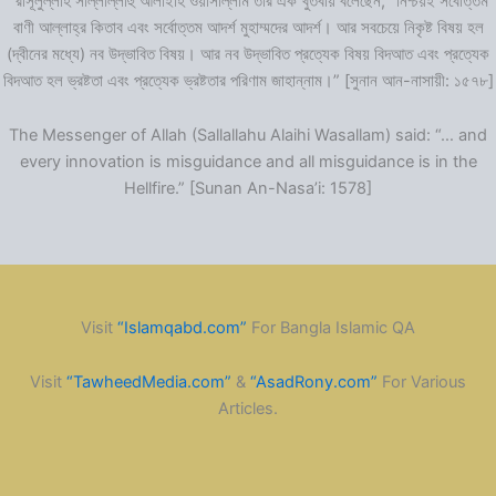
“রাসূলুল্লাহ সাল্লাল্লাহু আলাইহি ওয়াসাল্লাম তাঁর এক খুতবায় বলেছেন, “নিশ্চয়ই সর্বোত্তম
বাণী আল্লাহ্‌র কিতাব এবং সর্বোত্তম আদর্শ মুহাম্মদের আদর্শ। আর সবচেয়ে নিকৃষ্ট বিষয় হল
(দ্বীনের মধ্যে) নব উদ্ভাবিত বিষয়। আর নব উদ্ভাবিত প্রত্যেক বিষয় বিদআত এবং প্রত্যেক
বিদআত হল ভ্রষ্টতা এবং প্রত্যেক ভ্রষ্টতার পরিণাম জাহান্নাম।” [সুনান আন-নাসায়ী: ১৫৭৮]
The Messenger of Allah (Sallallahu Alaihi Wasallam) said: “… and
every innovation is misguidance and all misguidance is in the
Hellfire.” [Sunan An-Nasa’i: 1578]
Visit
“Islamqabd.com”
For Bangla Islamic QA
Visit
“TawheedMedia.com”
&
“AsadRony.com”
For Various
Articles.