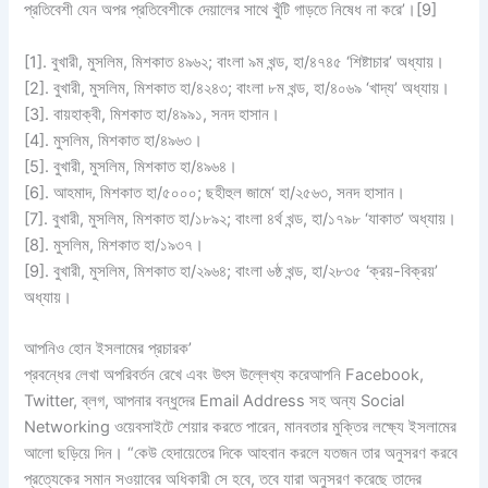
প্রতিবেশী যেন অপর প্রতিবেশীকে দেয়ালের সাথে খুঁটি গাড়তে নিষেধ না করে’।[9]
[1]. বুখারী, মুসলিম, মিশকাত ৪৯৬২; বাংলা ৯ম খন্ড, হা/৪৭৪৫ ‘শিষ্টাচার’ অধ্যায়।
[2]. বুখারী, মুসলিম, মিশকাত হা/৪২৪৩; বাংলা ৮ম খন্ড, হা/৪০৬৯ ‘খাদ্য’ অধ্যায়।
[3]. বায়হাক্বী, মিশকাত হা/৪৯৯১, সনদ হাসান।
[4]. মুসলিম, মিশকাত হা/৪৯৬৩।
[5]. বুখারী, মুসলিম, মিশকাত হা/৪৯৬৪।
[6]. আহমাদ, মিশকাত হা/৫০০০; ছহীহুল জামে‘ হা/২৫৬৩, সনদ হাসান।
[7]. বুখারী, মুসলিম, মিশকাত হা/১৮৯২; বাংলা ৪র্থ খন্ড, হা/১৭৯৮ ‘যাকাত’ অধ্যায়।
[8]. মুসলিম, মিশকাত হা/১৯৩৭।
[9]. বুখারী, মুসলিম, মিশকাত হা/২৯৬৪; বাংলা ৬ষ্ঠ খন্ড, হা/২৮৩৫ ‘ক্রয়-বিক্রয়’
অধ্যায়।
আপনিও হোন ইসলামের প্রচারক’
প্রবন্ধের লেখা অপরিবর্তন রেখে এবং উৎস উল্লেখ্য করেআপনি Facebook,
Twitter, ব্লগ, আপনার বন্ধুদের Email Address সহ অন্য Social
Networking ওয়েবসাইটে শেয়ার করতে পারেন, মানবতার মুক্তির লক্ষ্যে ইসলামের
আলো ছড়িয়ে দিন। “কেউ হেদায়েতের দিকে আহবান করলে যতজন তার অনুসরণ করবে
প্রত্যেকের সমান সওয়াবের অধিকারী সে হবে, তবে যারা অনুসরণ করেছে তাদের