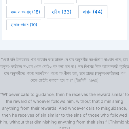
হারাম
(44)
হাদীস
(33)
হজ্জ ও ওমরাহ্‌
(18)
হালাল-হারাম
(10)
“কেউ যদি হিদায়াতের পথে আহবান করে তাহলে সে তার অনুসারীর সমপরিমাণ সাওয়াব পাবে, তবে
অনুসরণকারীদের সাওয়াব থেকে মোটেও কম করা হবে না। আর বিপথের দিকে আহবানকারী ব্যক্তি
তার অনুসারীদের পাপের সমপরিমাণ পাপের অংশীদার হবে, তবে তাদের (অনুসরণকারীদের) পাপ
থেকে মোটেই কমানো হবে না।” [তিরমিযী: ২৬৭৪]
“Whoever calls to guidance, then he receives the reward similar to
the reward of whoever follows him, without that diminishing
anything from their rewards. And whoever calls to misguidance,
then he receives of sin similar to the sins of those who followed
him, without that diminishing anything from their sins.” [Thirmidhi: