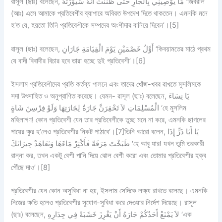
রাসূল (ছাঃ) বলেছেন, مَا يُوْصِيْنِي بِالْجَارِ حَتَّى ظَنَنْتُ أَنَّهُ سَيُوَرِّثُهُ ‘জিবরীল
(আঃ) এসে আমাকে প্রতিবেশীর ব্যাপারে অবিরত উপদেশ দিতে থাকতেন। এমনকি মনে
হ’ত যে, হয়তো তিনি প্রতিবেশীকে সম্পদের অংশীদার বানিয়ে দিবেন’।[5]
রাসূল (ছাঃ) বলেছেন, أَوَّلُ خَصْمَيْنِ يَوْمَ الْقِيَامَةِ جَارَانِ ‘কিবয়ামতের মাঠে প্রথম
যে বাদী বিবাদীর বিচার হবে তারা হচ্ছে দুই প্রতিবেশী’।[6]
ইসলাম প্রতিবেশীদের প্রতি কর্তব্য পালনে এবং তাদের খোঁজ-খবর রাখতে মুসলিমকে
সদা উৎসাহিত ও অনুপ্রাণিত করেছে। যেমন- রাসূল (ছাঃ) বলেছেন, يَا نِسَاءَ
الْمُسْلِمَاتِ لاَ تَحْقِرَنَّ جَارَةٌ لِجَارَتِهَا وَلَوْ فِرْسِنَ شَاةٍ ‘হে মুসলিম
মহিলাগণ! কোন প্রতিবেশী যেন তার প্রতিবেশীকে তুচ্ছ মনে না করে, এমনকি ছাগলের
পায়ের ক্ষুর হ’লেও প্রতিবেশীর নিকট পাঠাবে’।[7]তিনি আরো বলেন, يَا أَبَا ذَرٍّ إِذَا
طَبَخْتَ مَرَقَةً فَأَكْثِرْ مَاءَهَا وَتَعَاهَدْ جِيرَانَكَ ‘হে আবূ যার! যখন তুমি তরকারী
রান্না কর, তখন একটু বেশী পানি দিয়ে ঝোল বেশী করো এবং তোমার প্রতিবেশীর হক্ব
পৌঁছে দাও’।[8]
প্রতিবেশীর যেন কোন অসুবিধা না হয়, ইসলাম সেদিকে লক্ষ্য রাখতে বলেছে। এমনকি
নিজের ক্ষতি হলেও প্রতিবেশীর সুযোগ-সুবিধা করে দেওয়ার নির্দেশ দিয়েছে। রাসূল
(ছাঃ) বলেছেন, لاَ يَمْنَعْ أَحَدُكُمْ جَارَهُ أَنْ يَغْرِزَ خَشَبَةً فِي جِدَارِهِ ‘এক