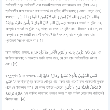
প্রতিবেশী ও দূর প্রতিবেশী এবং সহকর্মীদের সাথে ভাল ব্যবহার কর’ (নিসা ৩৬)।
প্রতিবেশীর সাথে সদাচরণ করা সম্পর্কে বহু হাদীছ বর্ণিত হয়েছে। যেমন- রাসূল (ছাঃ)
বলেছেন, وَاللهِ لاَ يُؤْمِنُ وَاللهِ لاَ يُؤْمِنُ وَاللهِ لاَ يُؤْمِنُ قَالُوا وَمَا ذَاكَ يَا
رَسُولَ اللهِ قَالَ الْجَارُ لاَ يَأْمَنُ جَارُهُ بَوَائِقَهُ ‘আল্লাহর কসম! সে মুমিন নয়,
আল্লাহর কসম! সে মুমিন নয়, আল্লাহর কসম! সে মুমিন নয়। জিজ্ঞেস করা হ’ল, হে
আল্লাহর রাসূল (ছাঃ)! কে সেই ব্যক্তি? তিনি বললেন, যার অন্যায় থেকে তার
প্রতিবেশী নিরাপদ থাকে না’।[1]
অন্য হাদীছে এসেছে, مَنْ كَانَ يُؤْمِنُ بِاللهِ وَالْيَوْمِ الْآخِرِ فَلاَ يُؤْذِ جَارَهُ ‘যে
ব্যক্তি আল্লাহ্ ও পরকালের প্রতি ঈমান রাখে, সে যেন তার প্রতিবেশীকে কষ্ট না
দেয়’।[2]
রাসূলুল্লাহ (ছাঃ) বলেছেন, لَيْسَ الْمُؤْمِنُ بِالَّذِيْ يَشْبَعُ وَجَارُهُ جَائِعٌ إِلَى
جَنْبِهِ ‘যে ব্যক্তি তৃপ্তি সহকারে পেটপুরে খায়, অথচ তার পাশেই তার প্রতিবেশী ক্ষুধার্ত
থাকে সে ঈমানদার নয়’।[3] অন্য হাদীছে এসেছে, لاَ يَدْخُلُ الْجَنَّةَ مَنْ لاَ يَأْمَنُ
جَارُهُ بَوَائِقَهُ. ‘সে ব্যক্তি জান্নাতে প্রবেশ করবে না যার অনিষ্ট থেকে তার প্রতিবেশী
নিরাপদ নয়’।[4]