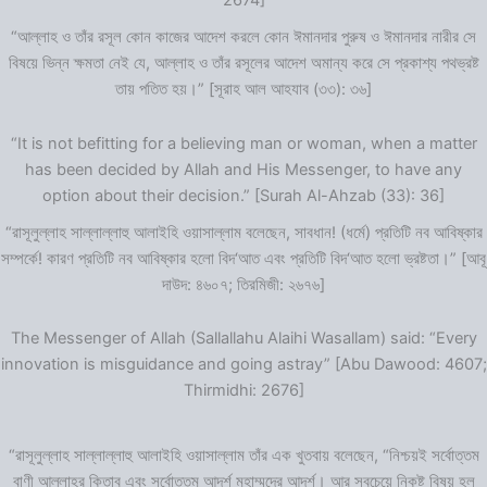
2674]
“আল্লাহ ও তাঁর রসূল কোন কাজের আদেশ করলে কোন ঈমানদার পুরুষ ও ঈমানদার নারীর সে
বিষয়ে ভিন্ন ক্ষমতা নেই যে, আল্লাহ ও তাঁর রসূলের আদেশ অমান্য করে সে প্রকাশ্য পথভ্রষ্ট
তায় পতিত হয়।” [সূরাহ আল আহযাব (৩৩): ৩৬]
“It is not befitting for a believing man or woman, when a matter
has been decided by Allah and His Messenger, to have any
option about their decision.” [Surah Al-Ahzab (33): 36]
“রাসূলুল্লাহ সাল্লাল্লাহু আলাইহি ওয়াসাল্লাম বলেছেন, সাবধান! (ধর্মে) প্রতিটি নব আবিষ্কার
সম্পর্কে! কারণ প্রতিটি নব আবিষ্কার হলো বিদ‘আত এবং প্রতিটি বিদ‘আত হলো ভ্রষ্টতা।” [আবূ
দাউদ: ৪৬০৭; তিরমিজী: ২৬৭৬]
The Messenger of Allah (Sallallahu Alaihi Wasallam) said: “Every
innovation is misguidance and going astray” [Abu Dawood: 4607;
Thirmidhi: 2676]
“রাসূলুল্লাহ সাল্লাল্লাহু আলাইহি ওয়াসাল্লাম তাঁর এক খুতবায় বলেছেন, “নিশ্চয়ই সর্বোত্তম
বাণী আল্লাহ্‌র কিতাব এবং সর্বোত্তম আদর্শ মুহাম্মদের আদর্শ। আর সবচেয়ে নিকৃষ্ট বিষয় হল