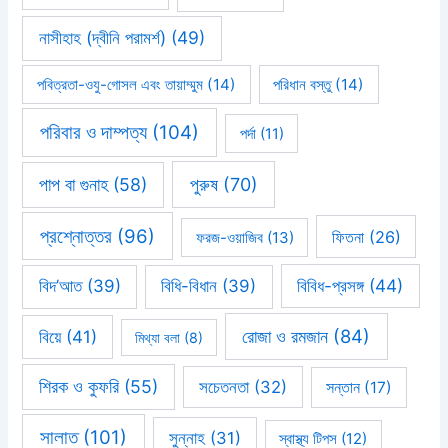
নাসীহাহ (দ্বীনি পরামর্শ)
(49)
পবিত্রতা-ওযু-গোসল এবং তায়াম্মুম
(14)
পরিধান বস্তু
(14)
পরিবার ও দাম্পত্য
(104)
পর্দা
(11)
পাপ বা গুনাহ
(58)
পুরুষ
(70)
প্রশ্নোত্তর
(96)
ফিতনা
(26)
ফরজ-ওয়াজিব
(13)
বিবিধ-প্রসঙ্গ
(44)
বিদ’আত
(39)
বিধি-বিধান
(39)
রোজা ও রমজান
(84)
বিয়ে
(41)
মিথ্যা বলা
(8)
শিরক ও কুফরি
(55)
সচেতনতা
(32)
সন্তান
(17)
সালাত
(101)
সুন্নাহ
(31)
স্বাস্থ্য টিপস
(12)