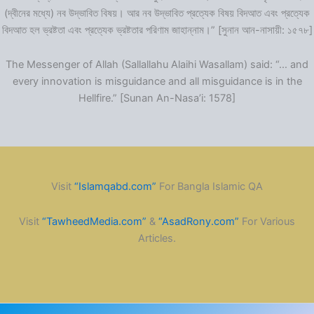
(দ্বীনের মধ্যে) নব উদ্ভাবিত বিষয়। আর নব উদ্ভাবিত প্রত্যেক বিষয় বিদআত এবং প্রত্যেক
বিদআত হল ভ্রষ্টতা এবং প্রত্যেক ভ্রষ্টতার পরিণাম জাহান্নাম।” [সুনান আন-নাসায়ী: ১৫৭৮]
The Messenger of Allah (Sallallahu Alaihi Wasallam) said: “… and
every innovation is misguidance and all misguidance is in the
Hellfire.” [Sunan An-Nasa’i: 1578]
Visit
“Islamqabd.com”
For Bangla Islamic QA
Visit
“TawheedMedia.com”
&
“AsadRony.com”
For Various
Articles.