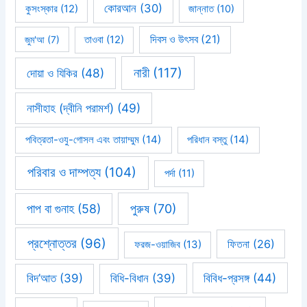
কোরআন
(30)
কুসংস্কার
(12)
জান্নাত
(10)
দিবস ও উৎসব
(21)
জুম'আ
(7)
তাওবা
(12)
নারী
(117)
দোয়া ও যিকির
(48)
নাসীহাহ (দ্বীনি পরামর্শ)
(49)
পবিত্রতা-ওযু-গোসল এবং তায়াম্মুম
(14)
পরিধান বস্তু
(14)
পরিবার ও দাম্পত্য
(104)
পর্দা
(11)
পাপ বা গুনাহ
(58)
পুরুষ
(70)
প্রশ্নোত্তর
(96)
ফিতনা
(26)
ফরজ-ওয়াজিব
(13)
বিবিধ-প্রসঙ্গ
(44)
বিদ’আত
(39)
বিধি-বিধান
(39)