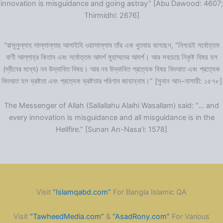
innovation is misguidance and going astray” [Abu Dawood: 4607;
Thirmidhi: 2676]
“রাসূলুল্লাহ সাল্লাল্লাহু আলাইহি ওয়াসাল্লাম তাঁর এক খুতবায় বলেছেন, “নিশ্চয়ই সর্বোত্তম
বাণী আল্লাহ্‌র কিতাব এবং সর্বোত্তম আদর্শ মুহাম্মদের আদর্শ। আর সবচেয়ে নিকৃষ্ট বিষয় হল
(দ্বীনের মধ্যে) নব উদ্ভাবিত বিষয়। আর নব উদ্ভাবিত প্রত্যেক বিষয় বিদআত এবং প্রত্যেক
বিদআত হল ভ্রষ্টতা এবং প্রত্যেক ভ্রষ্টতার পরিণাম জাহান্নাম।” [সুনান আন-নাসায়ী: ১৫৭৮]
The Messenger of Allah (Sallallahu Alaihi Wasallam) said: “… and
every innovation is misguidance and all misguidance is in the
Hellfire.” [Sunan An-Nasa’i: 1578]
Visit
“Islamqabd.com”
For Bangla Islamic QA
Visit
“TawheedMedia.com”
&
“AsadRony.com”
For Various