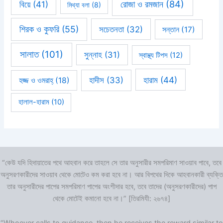
রোজা ও রমজান
(84)
বিয়ে
(41)
মিথ্যা বলা
(8)
শিরক ও কুফরি
(55)
সচেতনতা
(32)
সন্তান
(17)
সালাত
(101)
সুন্নাহ
(31)
স্বাস্থ্য টিপস
(12)
হারাম
(44)
হাদীস
(33)
হজ্জ ও ওমরাহ্‌
(18)
হালাল-হারাম
(10)
“কেউ যদি হিদায়াতের পথে আহবান করে তাহলে সে তার অনুসারীর সমপরিমাণ সাওয়াব পাবে, তবে
অনুসরণকারীদের সাওয়াব থেকে মোটেও কম করা হবে না। আর বিপথের দিকে আহবানকারী ব্যক্তি
তার অনুসারীদের পাপের সমপরিমাণ পাপের অংশীদার হবে, তবে তাদের (অনুসরণকারীদের) পাপ
থেকে মোটেই কমানো হবে না।” [তিরমিযী: ২৬৭৪]