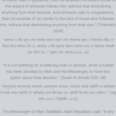
“Whoever calls to guidance, then he receives the reward similar to
the reward of whoever follows him, without that diminishing
anything from their rewards. And whoever calls to misguidance,
then he receives of sin similar to the sins of those who followed
him, without that diminishing anything from their sins.” [Thirmidhi:
2674]
“আল্লাহ ও তাঁর রসূল কোন কাজের আদেশ করলে কোন ঈমানদার পুরুষ ও ঈমানদার নারীর সে
বিষয়ে ভিন্ন ক্ষমতা নেই যে, আল্লাহ ও তাঁর রসূলের আদেশ অমান্য করে সে প্রকাশ্য পথভ্রষ্ট
তায় পতিত হয়।” [সূরাহ আল আহযাব (৩৩): ৩৬]
“It is not befitting for a believing man or woman, when a matter
has been decided by Allah and His Messenger, to have any
option about their decision.” [Surah Al-Ahzab (33): 36]
“রাসূলুল্লাহ সাল্লাল্লাহু আলাইহি ওয়াসাল্লাম বলেছেন, সাবধান! (ধর্মে) প্রতিটি নব আবিষ্কার
সম্পর্কে! কারণ প্রতিটি নব আবিষ্কার হলো বিদ‘আত এবং প্রতিটি বিদ‘আত হলো ভ্রষ্টতা।” [আবূ
দাউদ: ৪৬০৭; তিরমিজী: ২৬৭৬]
The Messenger of Allah (Sallallahu Alaihi Wasallam) said: “Every