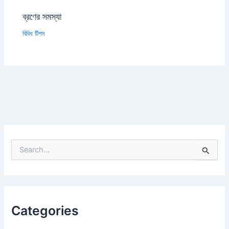
ব্রণের সমস্যা
বিবিধ টিপস
S
e
a
r
c
h
Categories
f
o