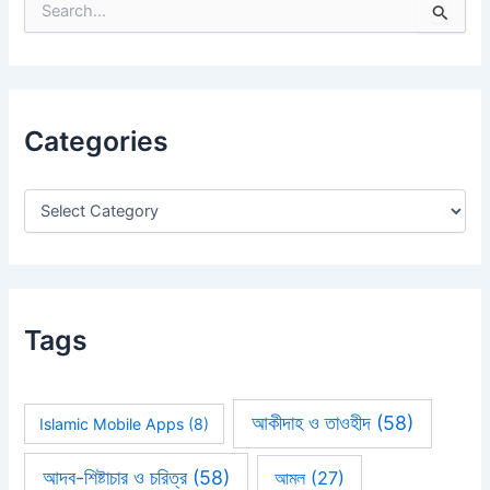
S
e
a
r
c
h
Categories
f
o
r
:
Tags
আকীদাহ ও তাওহীদ
(58)
Islamic Mobile Apps
(8)
আদব-শিষ্টাচার ও চরিত্র
(58)
আমল
(27)