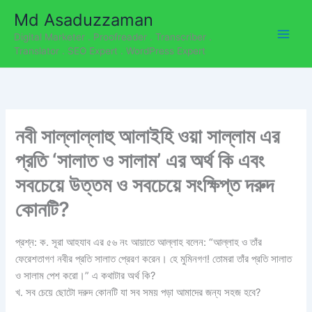
C
Skip
Md Asaduzzaman
a
to
t
Digital Marketer . Proofreader . Transcriber .
content
e
Translator . SEO Expert . WordPress Expert
g
o
r
i
e
নবী সাল্লাল্লাহু আলাইহি ওয়া সাল্লাম এর
s
প্রতি ‘সালাত ও সালাম’ এর অর্থ কি এবং
সবচেয়ে উত্তম ও সবচেয়ে সংক্ষিপ্ত দরুদ
কোনটি?
প্রশ্ন: ক. সূরা আহযাব এর ৫৬ নং আয়াতে আল্লাহ বলেন: “আল্লাহ ও তাঁর
ফেরেশতাগণ নবীর প্রতি সালাত প্রেরণ করেন। হে মুমিনগণ! তোমরা তাঁর প্রতি সালাত
ও সালাম পেশ করো।” এ কথাটার অর্থ কি?
খ. সব চেয়ে ছোটো দরুদ কোনটি যা সব সময় পড়া আমাদের জন্য সহজ হবে?