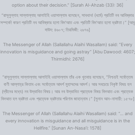
option about their decision.” [Surah Al-Ahzab (33): 36]
“রাসূলুল্লাহ সাল্লাল্লাহু আলাইহি ওয়াসাল্লাম বলেছেন, সাবধান! (ধর্মে) প্রতিটি নব আবিষ্কার
সম্পর্কে! কারণ প্রতিটি নব আবিষ্কার হলো বিদ‘আত এবং প্রতিটি বিদ‘আত হলো ভ্রষ্টতা।” [আবূ
দাউদ: ৪৬০৭; তিরমিজী: ২৬৭৬]
The Messenger of Allah (Sallallahu Alaihi Wasallam) said: “Every
innovation is misguidance and going astray” [Abu Dawood: 4607;
Thirmidhi: 2676]
“রাসূলুল্লাহ সাল্লাল্লাহু আলাইহি ওয়াসাল্লাম তাঁর এক খুতবায় বলেছেন, “নিশ্চয়ই সর্বোত্তম
বাণী আল্লাহ্‌র কিতাব এবং সর্বোত্তম আদর্শ মুহাম্মদের আদর্শ। আর সবচেয়ে নিকৃষ্ট বিষয় হল
(দ্বীনের মধ্যে) নব উদ্ভাবিত বিষয়। আর নব উদ্ভাবিত প্রত্যেক বিষয় বিদআত এবং প্রত্যেক
বিদআত হল ভ্রষ্টতা এবং প্রত্যেক ভ্রষ্টতার পরিণাম জাহান্নাম।” [সুনান আন-নাসায়ী: ১৫৭৮]
The Messenger of Allah (Sallallahu Alaihi Wasallam) said: “… and
every innovation is misguidance and all misguidance is in the
Hellfire.” [Sunan An-Nasa’i: 1578]