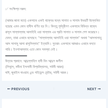
✅ সংক্ষিপ্ত দরুদ:
(আমার জানা মতে) একসাথে একই বাক্যের মধ্যে সালাত ও সালাম উভয়টি উল্লেখিত
হয়েছে এমন কোন হাদীস বর্ণিত হয় নি। কিন্তু পূর্বসূরীগণ একসাথে বিভিন্ন বাক্যে
রাসূল সাল্লাল্লাহু আলাইহি ওয়া সাল্লাম এর প্রতি সালাত ও সালাম পেশ করেছেন।
যেমন, তারা এভাবে বলেছেন: “সাল্লাল্লাহু আলাইহি ওয়া সাল্লাম” অথবা “আসসালাতু
আস সালামু আলা রাসূলিল্লাহ” ইত্যাদি। সুতরাং একসাথে আমরাও এভাবে বলতে
পারি। ইনশাআল্লাহ এতে কোন সমস্যা নেই।
▬▬▬▬▬▬
উত্তর প্রদানে: আব্দুল্লাহিল হাদী বিন আব্দুল জলীল
(লিসান্স, মদীনা ইসলামী বিশ্ববিদ্যালয়, সউদী আরব)
দাঈ, জুবাইল দাওয়াহ এন্ড গাইডেন্স সেন্টার, সউদী আরব।
PREVIOUS
NEXT