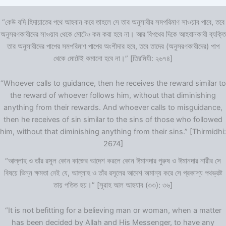
“কেউ যদি হিদায়াতের পথে আহবান করে তাহলে সে তার অনুসারীর সমপরিমাণ সাওয়াব পাবে, তবে
অনুসরণকারীদের সাওয়াব থেকে মোটেও কম করা হবে না। আর বিপথের দিকে আহবানকারী ব্যক্তি
তার অনুসারীদের পাপের সমপরিমাণ পাপের অংশীদার হবে, তবে তাদের (অনুসরণকারীদের) পাপ
থেকে মোটেই কমানো হবে না।” [তিরমিযী: ২৬৭৪]
“Whoever calls to guidance, then he receives the reward similar to
the reward of whoever follows him, without that diminishing
anything from their rewards. And whoever calls to misguidance,
then he receives of sin similar to the sins of those who followed
him, without that diminishing anything from their sins.” [Thirmidhi:
2674]
“আল্লাহ ও তাঁর রসূল কোন কাজের আদেশ করলে কোন ঈমানদার পুরুষ ও ঈমানদার নারীর সে
বিষয়ে ভিন্ন ক্ষমতা নেই যে, আল্লাহ ও তাঁর রসূলের আদেশ অমান্য করে সে প্রকাশ্য পথভ্রষ্ট
তায় পতিত হয়।” [সূরাহ আল আহযাব (৩৩): ৩৬]
“It is not befitting for a believing man or woman, when a matter
has been decided by Allah and His Messenger, to have any