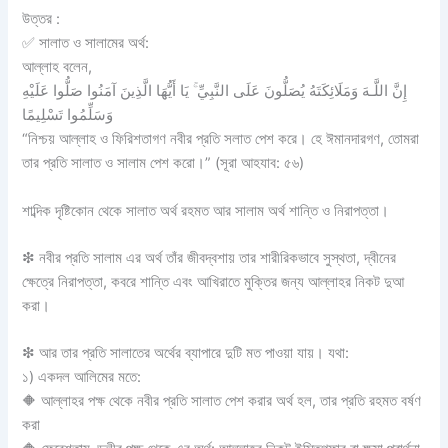
উত্তর :
✅ সালাত ও সালামের অর্থ:
আল্লাহ বলেন,
إِنَّ اللَّـهَ وَمَلَائِكَتَهُ يُصَلُّونَ عَلَى النَّبِيِّ ۚ يَا أَيُّهَا الَّذِينَ آمَنُوا صَلُّوا عَلَيْهِ
وَسَلِّمُوا تَسْلِيمًا
“নিশ্চয় আল্লাহ ও ফিরিশতাগণ নবীর প্রতি সলাত পেশ করে। হে ঈমানদারগণ, তোমরা
তার প্রতি সালাত ও সালাম পেশ করো।” (সূরা আহযাব: ৫৬)
শাব্দিক দৃষ্টিকোন থেকে সালাত অর্থ রহমত আর সালাম অর্থ শান্তি ও নিরাপত্তা।
❇ নবীর প্রতি সালাম এর অর্থ তাঁর জীবদ্বশায় তার শারীরিকভাবে সুস্থতা, দ্বীনের
ক্ষেত্রে নিরাপত্তা, কবরে শান্তি এবং আখিরাতে মুক্তির জন্য আল্লাহর নিকট দুআ
করা।
❇ আর তার প্রতি সালাতের অর্থের ব্যাপারে দুটি মত পাওয়া যায়। যথা:
১) একদল আলিমের মতে:
🔶 আল্লাহর পক্ষ থেকে নবীর প্রতি সালাত পেশ করার অর্থ হল, তার প্রতি রহমত বর্ষণ
করা