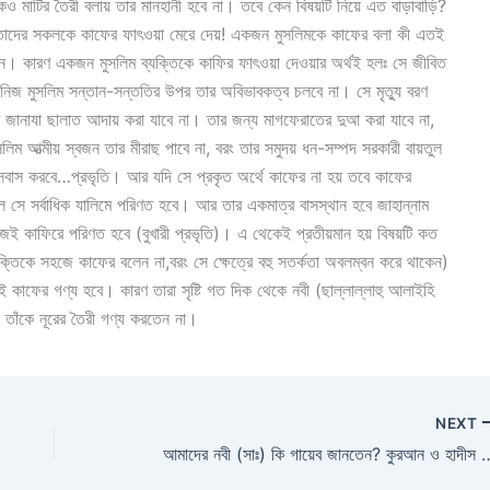
ও মাটির তৈরী বলায় তার মানহানী হবে না। তবে কেন বিষয়টি নিয়ে এত বাড়াবাড়ি?
লে তাদের সকলকে কাফের ফাৎওয়া মেরে দেয়! একজন মুসলিমকে কাফের বলা কী এতই
ন। কারণ একজন মুসলিম ব্যক্তিকে কাফির ফাৎওয়া দেওয়ার অর্থই হলঃ সে জীবিত
বে। নিজ মুসলিম সন্তান-সন্ততির উপর তার অবিভাবকত্ব চলবে না। সে মৃত্যু বরণ
 জানাযা ছালাত আদায় করা যাবে না। তার জন্য মাগফেরাতের দুআ করা যাবে না,
ম আত্মীয় স্বজন তার মীরাছ পাবে না, বরং তার সমুদয় ধন-সম্পদ সরকারী বায়তুল
 বসবাস করবে…প্রভৃতি। আর যদি সে প্রকৃত অর্থে কাফের না হয় তবে কাফের
ে সে সর্বাধিক যালিমে পরিণত হবে। আর তার একমাত্র বাসস্থান হবে জাহান্নাম
ই কাফিরে পরিণত হবে (বুখারী প্রভৃতি)। এ থেকেই প্রতীয়মান হয় বিষয়টি কত
যক্তিকে সহজে কাফের বলেন না,বরং সে ক্ষেত্রে বহু সতর্কতা অবলম্বন করে থাকেন)
কলই কাফের গণ্য হবে। কারণ তারা সৃষ্টি গত দিক থেকে নবী (ছাল্লাল্লাহু আলাইহি
 তাঁকে নূরের তৈরী গণ্য করতেন না।
NEXT
আমাদের নবী (সাঃ) কি গায়েব জানতেন