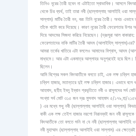
তিনিও নূরের তৈরী হবেন না এটাইতো স্বাভাবিক। আসলে বিদআত
থেকে চির ব্যর্থ, তাই তারা নবী (ছাল্লাল্লাহু আলাইহি ওয়া সা
সাল্লাম) মাটির তৈরী নন, বরং তিনি নূরের তৈরী। অথচ এভাবে ত
তাঁকে খাটো করে দিয়েছে। কারণ নূরের তৈরী ফেরেশতার উপর আ
দিয়ে আদমের সিজদা করিয়ে নিয়েছেন। (দ্রঃসূরা আল বাকারাহ: 
ফেরেশতাদের নাকি মাটির তৈরী আদম (আলাইহিস্ সাল্লাম)এর? 
আমরা তর্কের খাতিরে এটা বললেও আমাদের বিশ্বাস, আদম (আলাই
মাধ্যমে। আর এটা একমাত্র আল্লাহর অনুগ্রহেই হয়ে ছিল। 
ছিলেন।
আমি বিশ্বের সকল বিদআতীকে বলতে চাই, এক লক্ষ চব্বিশ হাজা
চব্বিশ হাজার, মতান্তরে দুই লক্ষ চব্বিশ হাজার। এভাবে বলে
আহমাদ, ছহীহ ইবনু ইব্বান প্রভৃতিতে নবী ও রাসূলদের সর্ব মোট
সংখ্যা সর্ব মোট ৩১৫ জন দ্রঃ মুসনাদ আহমাদ ৫/১৭৯,হা/২১৫৯
) এর মধ্যে শুধু নবী (ছাল্লাল্লাহু আলাইহি ওয়া সাল্লাম) কিভ
বাকী এক লক্ষ তেইশ হাজার নয়শো নিরানব্বই জন নবী রাসূলকে 
বিদআতীকে তো বলতে শুনি না যে নবী (ছাল্লাল্লাহু আলাইহি ওয়
নবী মুহাম্মাদ (ছাল্লাল্লাহু আলাইহি ওয়া সাল্লাম) এর ক্ষেত্