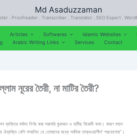
Md Asaduzzaman
eter . Proofreader . Transcriber . Translator . SEO Expert . Wor
Articles
Softwares
Islamic Websites
ng
Arabic Writing Links
Services
Contact
ল্লাম নূরের তৈরী, না মাটির তৈরী?
ন ব্যক্তির মর্যাদা নির্ণয় করা সরাসরি কুরআন ও হাদীছ বিরোধী কথা। কারণ মহান
ে ঐব্যক্তি বেশি সম্মানিত যে তোমাদের মধ্যে সর্বধিক তাক্বওয়াশীল’ পরহেযগার”।