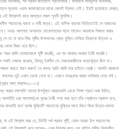
ের অধিকারী, সর্ব প্রথম জান্নাতে প্রবেশকারী। মাক্বামে মাহমূদের অধিকারী,
হলে সুন্নাত ওয়াল জামাআতের মাঝে কোনই দ্বিমত নেই। ইহাই ছাহাবায়ে কেরাম,
রায় এই বিশ্বাসই করে আসছেন সকল সুন্নী মুসলিম।
এটা ইবলীস শয়তানের ধারণা ও দাবী মাত্র। এই অলিক ধারণার ভিত্তিতেই সে আগুনের
 ছিল। অথচ আল্লাহ অন্যান্য ফেরেশতাদের সাথে তাকেও আদমকে সিজদা করার
সে তা না করে নিজ সৃষ্টির উপাদানের খোড়া যুক্তি দেখিয়ে নিজেকে উত্তম ও
া থেকে বিরত হয়ে ছিল।
নঃ ‘আর আমি তোমাদেরকে সৃষ্টি করেছি, এর পর আকার-অবয়ব তৈরী করেছি।
াই সেজদা করেছে, কিন্তু ইবলীস সে সেজদাকারীদের অন্তর্ভূক্ত ছিল না।
ে সেজদা করতে বারণ করল? সে বললঃ আমি আমি তার চাইতে শ্রেষ্ঠ। আপনি আমাকে
্বারা। বললেনঃ তুই এখান থেকে নেমে যা। এখানে অহঙ্কার করার অধিকার তোর নাই।
। (সূরাহ আল্ আরাফঃ১১-১৩)
্যস্ত করার পক্ষপাতি তাদের উপর্যুক্ত আয়াতগুলি থেকে শিক্ষা গ্রহণ করা উচিত,
ু আলাইহি ওয়া সাল্লাম)কে নূরের তৈরী গণ্য করা হলে তাঁর শ্রেষ্ঠত্ব প্রকাশ হবে,
র মানহানী হবে’ মর্মের যুক্তিটি শয়তানের যুক্তির সাথে মিলে কিনা চিন্তা-ভাবনা
রা, বা এই বিশ্বাস করা যে, তিনিই সর্ব প্রথম সৃষ্টি, যেমন ভারত উপ মহাদেশের
 কেউ এই বিশ্বাসই করে থাকেন- এসব বিশ্বাস জাল এবং বাতিল হাদীছ নির্ভরশীল