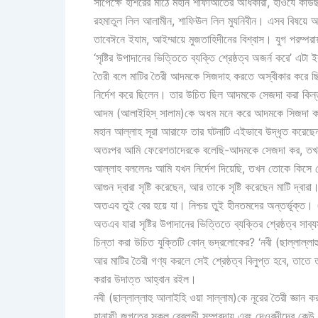
সাপেক্ষে হাশরের মাঠে মহান শাফাআতের অধিকারী, হাওযে কাউছার
রহমাতুল লিল আলামীন, শাফিঊল লিল মুযনিবীন। এসব বিষয়ে আ
তাবেঈনে ইযাম, আইম্মায়ে মুজতাহিদীনের বিশ্বাস। যুগ পরম্প
‘সৃষ্টির উপাদানের ভিত্তিতে ব্যক্তি শ্রেষ্ঠত্ব অজর্ন করে’ 
তৈরী বলে মাটির তৈরী আদমকে সিজদাহ করতে অস্বীকার করে
নির্দেশ করে ছিলেন। তার উচিত ছিল আদমকে সেজদা করা কিন্তু 
আদম (আলাইহিস্ সালাম)কে অধম মনে করে আদমকে সিজদা কর
মহান আল্লাহ সূরা আরাফে তার ঘটনাটি এইভাবে উদ্ধৃত করেছে
অতঃপর আমি ফেরেশতাদেরকে বলেছি-আদমকে সেজদা কর, তখন সব
আল্লাহ বললেনঃ আমি যখন নির্দেশ দিয়েছি, তখন তোকে কিস
আগুন দ্বারা সৃষ্টি করেছেন, আর তাকে সৃষ্টি করেছেন মাটি দ
অতএব তুই বের হয়ে যা। নিশ্চয় তুই হীনতমদের অন্তর্ভূক্ত
অতএব যারা সৃষ্টির উপাদানের ভিত্তিতে ব্যক্তির শ্রেষ্ঠত্ব সাব
চিন্তা করা উচিত যুক্তিটি কোন্ ভদ্রলোকের? ‘নবী (ছাল্লাল্লাহ
আর মাটির তৈরী গণ্য করলে সেই শ্রেষ্ঠত্ব বিলুপ্ত হবে, তাতে তা
করার উদাত্ত আহ্বান রইল।
নবী (ছাল্লাল্লাহু আলাইহি ওয়া সাল্লাম)কে নূরের তৈরী জ্ঞান ক
হানাফী জগতের সকল ব্রেলভী সম্প্রদায় এবং দেওবন্দীদের কেউ