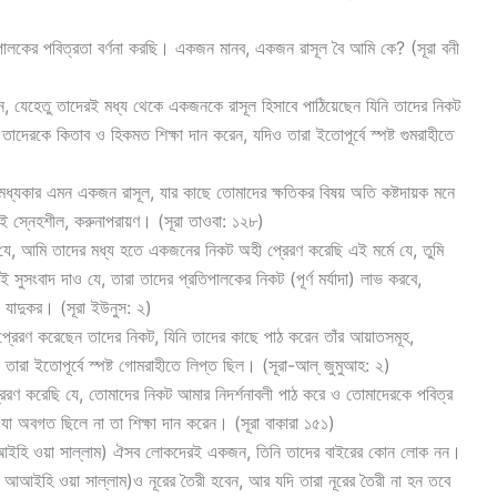
ালকের পবিত্রতা বর্ণনা করছি। একজন মানব, একজন রাসূল বৈ আমি কে? (সূরা বনী
ন, যেহেতু তাদেরই মধ্য থেকে একজনকে রাসূল হিসাবে পাঠিয়েছেন যিনি তাদের নিকট
াদেরকে কিতাব ও হিকমত শিক্ষা দান করেন, যদিও তারা ইতোপূর্বে স্পষ্ট গুমরাহীতে
যকার এমন একজন রাসূল, যার কাছে তোমাদের ক্ষতিকর বিষয় অতি কষ্টদায়ক মনে
ড়ই স্নেহশীল, করুনাপরায়ণ। (সূরা তাওবা: ১২৮)
যে, আমি তাদের মধ্য হতে একজনের নিকট অহী প্রেরণ করেছি এই মর্মে যে, তুমি
ুসংবাদ দাও যে, তারা তাদের প্রতিপালকের নিকট (পূর্ণ মর্যাদা) লাভ করবে,
য যাদুকর। (সূরা ইউনুস: ২)
্রেরণ করেছেন তাদের নিকট, যিনি তাদের কাছে পাঠ করেন তাঁর আয়াতসমূহ,
তারা ইতোপূর্বে স্পষ্ট গোমরাহীতে লিপ্ত ছিল। (সূরা-আল্ জুমুআহ: ২)
রণ করেছি যে, তোমাদের নিকট আমার নিদর্শনাবলী পাঠ করে ও তোমাদেরকে পবিত্র
 যা অবগত ছিলে না তা শিক্ষা দান করেন। (সূরা বাকারা ১৫১)
ু আআইহি ওয়া সাল্লাম) ঐসব লোকদেরই একজন, তিনি তাদের বাইরের কোন লোক নন।
 আআইহি ওয়া সাল্লাম)ও নূরের তৈরী হবেন, আর যদি তারা নূরের তৈরী না হন তবে