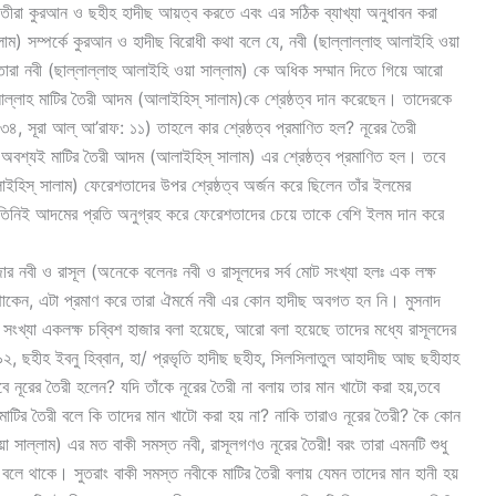
ীরা কুরআন ও ছহীহ হাদীছ আয়ত্ব করতে এবং এর সঠিক ব্যাখ্যা অনুধাবন করা
ল্লাম) সম্পর্কে কুরআন ও হাদীছ বিরোধী কথা বলে যে, নবী (ছাল্লাল্লাহু আলাইহি ওয়া
ারা নবী (ছাল্লাল্লাহু আলাইহি ওয়া সাল্লাম) কে অধিক সম্মান দিতে গিয়ে আরো
ল্লাহ মাটির তৈরী আদম (আলাইহিস্ সালাম)কে শ্রেষ্ঠত্ব দান করেছেন। তাদেরকে
৩৪, সূরা আল্ আ’রাফ: ১১) তাহলে কার শ্রেষ্ঠত্ব প্রমাণিত হল? নূরের তৈরী
অবশ্যই মাটির তৈরী আদম (আলাইহিস্ সালাম) এর শ্রেষ্ঠত্ব প্রমাণিত হল। তবে
হিস্ সালাম) ফেরেশতাদের উপর শ্রেষ্ঠত্ব অর্জন করে ছিলেন তাঁর ইলমের
তিনিই আদমের প্রতি অনুগ্রহ করে ফেরেশতাদের চেয়ে তাকে বেশি ইলম দান করে
র নবী ও রাসূল (অনেকে বলেনঃ নবী ও রাসূলদের সর্ব মোট সংখ্যা হলঃ এক লক্ষ
 থাকেন, এটা প্রমাণ করে তারা ঐমর্মে নবী এর কোন হাদীছ অবগত হন নি। মুসনাদ
 সংখ্যা একলক্ষ চব্বিশ হাজার বলা হয়েছে, আরো বলা হয়েছে তাদের মধ্যে রাসূলদের
২, ছহীহ ইবনু হিব্বান, হা/ প্রভৃতি হাদীছ ছহীহ, সিলসিলাতুল আহাদীছ আছ ছহীহাহ
াবে নূরের তৈরী হলেন? যদি তাঁকে নূরের তৈরী না বলায় তার মান খাটো করা হয়,তবে
মাটির তৈরী বলে কি তাদের মান খাটো করা হয় না? নাকি তারাও নূরের তৈরী? কৈ কোন
া সাল্লাম) এর মত বাকী সমস্ত নবী, রাসূলগণও নূরের তৈরী! বরং তারা এমনটি শুধু
রেই বলে থাকে। সুতরাং বাকী সমস্ত নবীকে মাটির তৈরী বলায় যেমন তাদের মান হানী হয়