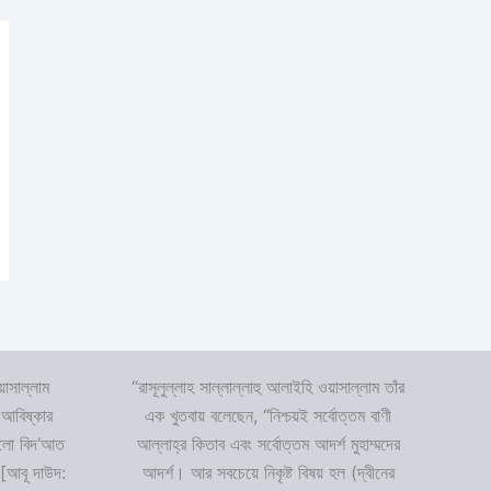
়াসাল্লাম
“রাসূলুল্লাহ সাল্লাল্লাহু আলাইহি ওয়াসাল্লাম তাঁর
 আবিষ্কার
এক খুতবায় বলেছেন, “নিশ্চয়ই সর্বোত্তম বাণী
 হলো বিদ‘আত
আল্লাহ্‌র কিতাব এবং সর্বোত্তম আদর্শ মুহাম্মদের
 [আবূ দাউদ:
আদর্শ। আর সবচেয়ে নিকৃষ্ট বিষয় হল (দ্বীনের