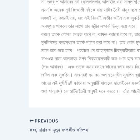
না, তদ্রƒপ আমাদের নবী (ছাল্লাল্লাহু আলাইহি ওয়া সাল্লাম)কে
এমনকি অনেক মূর্খ বিদআতী নবীকে যারা মাটির তৈরী মানুষ ব
সহজ? না, কখনই নয়, বরং এই বিষয়টি অতীব জটিল এবং সুকঠি
অবস্থায় থাকলে তার সাথে তার স্ত্রীর সম্পর্ক ছিন্ন হয়ে যা
করলে তাকে গোসল দেওয়া যাবে না, কাফন পরানো যাবে না, তার
মুসলিমদের কবরস্থানে তাকে দাফন করা যাবে না। তার কোন মুসলি
মালে জমা হয়ে যাবে। পরকালে সে জাহান্নামে চিরস্থায়ীভাবে
ফাৎওয়া দাতা আল্লাহর উপর মিথ্যারোপকারী বলে গণ্য হবে ফল
(দ্রঃ আরাফঃ)। এবং তাকে অন্যায়ভাবে কাফের বলার জন্য নিজে
জটিল এবং সুকঠিন। এজন্যই বড় বড় ওলামায়েদ্বীন মুসলিম ব্
তাদের এই মূর্খামীদুষ্ট ফাৎওয়া অনুযায়ী সালাফে ছালেহীনের স
ওয়া সাল্লাম) কে মাটির তৈরী মানুষই মনে করতেন। তাঁরা আদৌ
PREVIOUS
কবর, মাযার ও মৃত্যু সম্পর্কীত কতিপয়