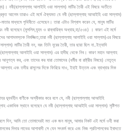
য)। নবী(ছাল্লাল্লাহু আলাইহি ওয়া সাল্লাম) মাটির তৈরী এই বিষয়ে অতীতে
রকৃত আলেম তারাও এই মর্মে ঐক্যমত যে নবী (ছাল্লাল্লাহু আআইহি ওয়া সাল্লাম)
-মাতার মাধ্যমে পৃথিবীতে এসেছেন। তারা এটাও বিশ্বাস করেন যে, মানুষ মাটির
়ং নবী বলেছেন (মুসলিম,যুহদ ও রাক্বায়িক্ব অধ্যায়,হা/৫৩৪) । কারণ এই মর্মে
র আপাদমস্তক নিমজ্জিত,তারা নবী (ছাল্লাল্লাহু আলাইহি ওয়া সাল্লাম)এর বিষয়ে
সাল্লাম) মাটির তৈরী নন, বরং তিনি নূরের তৈরী, তার ছায়া ছিল না..ইত্যাদি
(ছাল্লাল্লাহু আলাইহি ওয়া সাল্লাম) এর হাদীছ থেকে নিব। কারণ মহান আল্লাহ
গত্য কর, এবং তাদের কর যারা তোমাদের (ধর্মীয় বা রাষ্ট্রীয় বিষয়ে) নেতৃত্ব
 আল্লাহ এবং তদীয় রাসূলের দিকে ফিরিয়ে দাও, ইহাই উত্তম এবং ব্যাখ্যার দিক
 দ্ব্যর্থহীন বাণীকে অস্বীকার করে বলে যে, নবী (ছাল্লাল্লাহু আআইহি
লাহ একাধিক স্থানে বলেছেন যে নবী (ছাল্লাল্লাহু আআইহি ওয়া সাল্লাম) সৃষ্টিগত
ি বলে দিন, আমি তো তোমাদেরই মত এক জন মানুষ, আমার নিকট এই মর্মে ওহী করা
লকের দিদার লাভের আশাবাদী সে যেন সৎকর্ম করে এবং নিজ প্রতিপালকের ইবাদতে