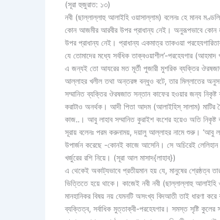
(সূরা হুজুরাত: ১৩)
নবী (ছাল্লাল্লাহু আলাইহি ওয়াসাল্লাম) বলেনঃ হে মানব মণ
কোন আজমীর আরবীর উপর প্রাধান্য নেই। অনুরূপভাবে কোন লাল ব
উপর প্রাধান্য নেই। প্রাধান্য একমাত্র তাকওয়া পরহেযগারিতা
যে তোমাদের মধ্যে সর্বধিক তাক্বওয়াশীল’-পরহেযগার (আহমাদ 
এ জন্যই তো আযরের মত মূর্তী পুজারী মুশরিক ব্যক্তির ঔরষজাত
আল্লাহর খলীল তথা অন্তরঙ্গ বন্ধুও বটে, তার মিল্লাতের অনু
সম্মানিত ব্যক্তির ঔরষজাত সন্তান কাফের হওয়ার জন্য নিকৃষ্ট ব
করাটাও অনর্থক। আদী পিতা আদম (আলাইহিস্ সালাম) মাটির তৈর
কাজ..। আবু লাহাব সম্মানিত কুরাইশ বংশের হয়েও অতি নিকৃষ্
সূরায় বলেনঃ পরম করুনাময়, দয়ালু আল্লাহর নামে শুরু। ‘আব
উপার্জন করেছে -কোনই কাজে আসেনি। সে অচিরেই লেলিহান অগ
খর্জুরের রশি নিয়ে। (সূরা আল মাসাদ{লাহাব})
এ থেকেই অকাট্যভাবে প্রতীয়মান হয় যে, মানুষের শ্রেষ্ঠত্ব ত
ভিত্তিতে হয়ে থাকে। কাজেই নবী নবী (ছাল্লাল্লাহু আলাইহি ওয়া
মানহানিকর বিষয় নয় যেমনটি অসংখ্য বিদআতী তাই ধারণা করে বস
ব্যক্তিত্ব, সর্বাধিক মুত্তাক্বী-পরহেযগার। সমস্ত সৃষ্টি কুলে