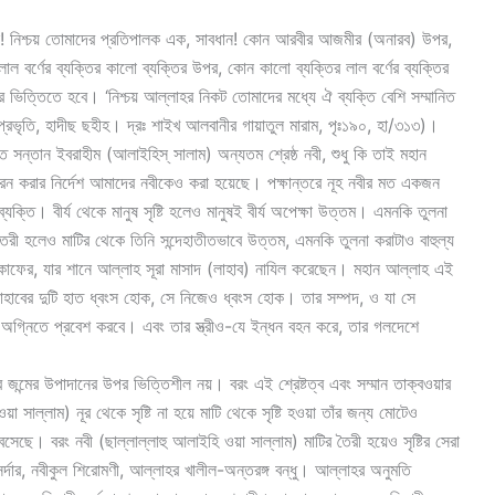
্ডলি! নিশ্চয় তোমাদের প্রতিপালক এক, সাবধান! কোন আরবীর আজমীর (অনারব) উপর,
র্ণের ব্যক্তির কালো ব্যক্তির উপর, কোন কালো ব্যক্তির লাল বর্ণের ব্যক্তির
র ভিত্তিতে হবে। ‘নিশ্চয় আল্লাহর নিকট তোমাদের মধ্যে ঐ ব্যক্তি বেশি সম্মানিত
প্রভৃতি, হাদীছ ছহীহ। দ্রঃ শাইখ আলবানীর গায়াতুল মারাম, পৃঃ১৯০, হা/৩১৩)।
 সন্তান ইবরাহীম (আলাইহিস্ সালাম) অন্যতম শ্রেষ্ঠ নবী, শুধু কি তাই মহান
সরন করার নির্দেশ আমাদের নবীকেও করা হয়েছে। পক্ষান্তরে নূহ নবীর মত একজন
্যক্তি। বীর্য থেকে মানুষ সৃষ্টি হলেও মানুষই বীর্য অপেক্ষা উত্তম। এমনকি তুলনা
ী হলেও মাটির থেকে তিনি সন্দেহাতীতভাবে উত্তম, এমনকি তুলনা করাটাও বাহুল্য
ট কাফের, যার শানে আল্লাহ সূরা মাসাদ (লাহাব) নাযিল করেছেন। মহান আল্লাহ এই
ু লাহাবের দুটি হাত ধ্বংস হোক, সে নিজেও ধ্বংস হোক। তার সম্পদ, ও যা সে
্নিতে প্রবেশ করবে। এবং তার স্ত্রীও-যে ইন্ধন বহন করে, তার গলদেশে
ার জন্মের উপাদানের উপর ভিত্তিশীল নয়। বরং এই শ্রেষ্টত্ব এবং সম্মান তাক্বওয়ার
 সাল্লাম) নূর থেকে সৃষ্টি না হয়ে মাটি থেকে সৃষ্টি হওয়া তাঁর জন্য মোটেও
েছে। বরং নবী (ছাল্লাল্লাহু আলাইহি ওয়া সাল্লাম) মাটির তৈরী হয়েও সৃষ্টির সেরা
র সর্দার, নবীকুল শিরোমণী, আল্লাহর খালীল-অন্তরঙ্গ বন্ধু। আল্লাহর অনুমতি