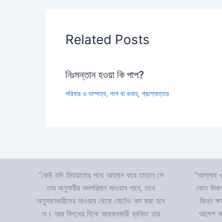
Related Posts
নিঃসন্তান হওয়া কি পাপ?
পরিবার ও দাম্পত্য
,
পাপ বা গুনাহ
,
প্রশ্নোত্তর
“কেউ যদি হিদায়াতের পথে আহবান করে তাহলে সে
“আল্লাহ ও
তার অনুসারীর সমপরিমাণ সাওয়াব পাবে, তবে
কোন ঈমান
অনুসরণকারীদের সাওয়াব থেকে মোটেও কম করা হবে
ভিন্ন ক্
না। আর বিপথের দিকে আহবানকারী ব্যক্তি তার
আদেশ অমা