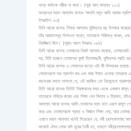
অন্য কাউকে শরীক না করে’। (সূরা আল্ কাহাফঃ ১১০)
অন্যত্রে মহান আল্লাহ বলেনঃ ‘আপনি বলুন আমি আমার প্রতিপ
ইসরাইল: ৯৩)
তিনি আরো বলেনঃ ‘নিশ্চয় আল্লাহ মুমিনদের বড় উপকার করেছে
তাঁর আয়াতসমূহ তিলাওত করেন, তাদেরকে পরিশুদ্ধ করেন, এবং ত
নিমজ্জিত ছিল। (সূরাহ আলে ইমরানঃ ১৬৪)
তিনি আরো বলেনঃ তোমাদের নিকট আগমন করেছে, তোমাদেরই মধ্
হয়, যিনি হচ্ছেন তোমাদের খুবই হিতাকাঙ্খী, মুমিনদের প্রতি ব
তিনি আরো বলেনঃ এ লোকদের জন্যে এটা কী বিস্ময়কর হয়েছে 
লোকদেরকে ভয় প্রদর্শন কর এবং যারা ঈমান এনেছে তাদরকে এই স
কাফেররা বলতে লাগলো যে, এই ব্যক্তি তো নিঃসন্দেহে প্রকাশ্
তিনি আরো বলেনঃ তিনিই নিরক্ষরদের মধ্য থেকে একজন রাসূল প
তাদেরকে পবিত্র করেন এবং শিক্ষা দেন কিতাব ও হিকমত, যদিও 
আল্লাহ আরো বলেনঃ আমি তোমাদের মধ্য হতে এরূপ রাসূল প্রে
করে এবং তোমাদেরকে গ্রন্থ ও বিজ্ঞান শিক্ষা দেয়, আর তোমরা
এখানে মহান আল্লাহ বলেই দিয়েছেন যে, নবী (ছাল্লাল্লাহ
কাজেই ঐসব লোক যদি নূরের তৈরী হন, তাহলে নবী(ছাল্লাল্লাহু