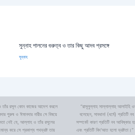
সুন্নাহ পালনের গুরুত্ব ও তার কিছু আদব প্রসঙ্গে
সুন্নাহ
 তাঁর রসূল কোন কাজের আদেশ করলে
“রাসূলুল্লাহ সাল্লাল্লাহু আলাইহি ওয
দার পুরুষ ও ঈমানদার নারীর সে বিষয়ে
বলেছেন, সাবধান! (ধর্মে) প্রতিটি নব
ষমতা নেই যে, আল্লাহ ও তাঁর রসূলের
সম্পর্কে! কারণ প্রতিটি নব আবিষ্কার
ন্য করে সে প্রকাশ্য পথভ্রষ্ট তায়
এবং প্রতিটি বিদ‘আত হলো ভ্রষ্টতা।”