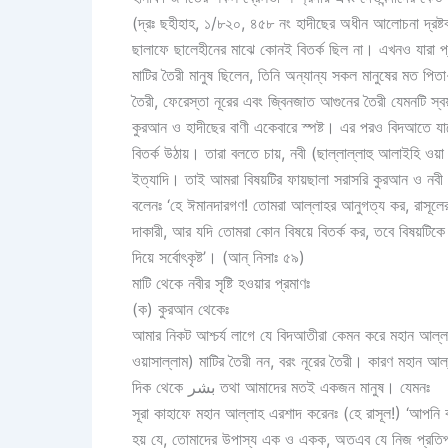
(দ্রঃ ছহীহাহ, ১/৮২০, ৪৫৮ নং হাদীছের অধীন আলোচনা দ্রষ্টব্
ছালাফে ছালেহীনের মাঝে কোনই বিতর্ক ছিল না। এখনও যারা প্
মাটির তৈরী মানুষ ছিলেন, তিনি অন্যান্য সকল মানুষের মত পিতা
তৈরী, ফেরেস্তা নূরের এবং জ্বিনজাত আগুনের তৈরী যেমনটি স্বয
কুরআন ও হাদীছের বাণী একেবারে স্পষ্ট। এর পরও বিদআতে যাদে
বিতর্ক উঠায়। তারা বলতে চায়, নবী (ছাল্লাল্লাহু আলাইহি ওয়া 
ইত্যাদি। তাই আমরা বিষয়টির ফায়ছালা সরাসরি কুরআন ও নবী 
বলেনঃ ‘হে ঈমানদারগণ! তোমরা আল্লাহর আনুগত্য কর, রাসূলের আনু
দাকারী, আর যদি তোমরা কোন বিষয়ে বিতর্ক কর, তবে বিষয়টিকে
দিয়ে সর্বোৎকৃষ্ট’। (আন্ নিসাঃ ৫৯)
মাটি থেকে নবীর সৃষ্টি হওয়ার প্রমাণঃ
(ক) কুরআন থেকেঃ
আমার নিকট আশ্চর্য লাগে যে বিদআতীরা কেমন করে মহান আল্লাহর
ওয়াসাল্লাম) মাটির তৈরী নন, বরং নূরের তৈরী। কারণ মহান আল্
দিক থেকে بشر তথা আমাদের মতই একজন মানুষ। যেমনঃ
সূরা কাহাফে মহান আল্লাহ এরশাদ করেনঃ (হে রাসূল!) ‘আপন
হয় যে, তোমাদের উপাস্য এক ও একক, অতএব যে নিজ প্রতিপা