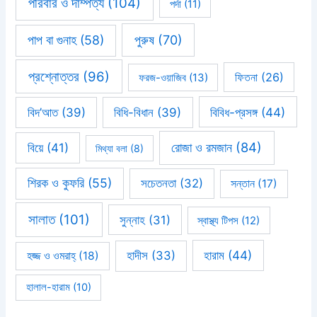
পরিবার ও দাম্পত্য
(104)
পর্দা
(11)
পাপ বা গুনাহ
(58)
পুরুষ
(70)
প্রশ্নোত্তর
(96)
ফিতনা
(26)
ফরজ-ওয়াজিব
(13)
বিবিধ-প্রসঙ্গ
(44)
বিদ’আত
(39)
বিধি-বিধান
(39)
রোজা ও রমজান
(84)
বিয়ে
(41)
মিথ্যা বলা
(8)
শিরক ও কুফরি
(55)
সচেতনতা
(32)
সন্তান
(17)
সালাত
(101)
সুন্নাহ
(31)
স্বাস্থ্য টিপস
(12)
হারাম
(44)
হাদীস
(33)
হজ্জ ও ওমরাহ্‌
(18)
হালাল-হারাম
(10)