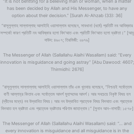
“It is not befitting for a believing man or woman, when a matter
has been decided by Allah and His Messenger, to have any
option about their decision.” [Surah Al-Ahzab (33): 36]
“রাসূলুল্লাহ সাল্লাল্লাহু আলাইহি ওয়াসাল্লাম বলেছেন, সাবধান! (ধর্মে) প্রতিটি নব আবিষ্কার
সম্পর্কে! কারণ প্রতিটি নব আবিষ্কার হলো বিদ‘আত এবং প্রতিটি বিদ‘আত হলো ভ্রষ্টতা।” [আবূ
দাউদ: ৪৬০৭; তিরমিজী: ২৬৭৬]
The Messenger of Allah (Sallallahu Alaihi Wasallam) said: “Every
innovation is misguidance and going astray” [Abu Dawood: 4607;
Thirmidhi: 2676]
“রাসূলুল্লাহ সাল্লাল্লাহু আলাইহি ওয়াসাল্লাম তাঁর এক খুতবায় বলেছেন, “নিশ্চয়ই সর্বোত্তম
বাণী আল্লাহ্‌র কিতাব এবং সর্বোত্তম আদর্শ মুহাম্মদের আদর্শ। আর সবচেয়ে নিকৃষ্ট বিষয় হল
(দ্বীনের মধ্যে) নব উদ্ভাবিত বিষয়। আর নব উদ্ভাবিত প্রত্যেক বিষয় বিদআত এবং প্রত্যেক
বিদআত হল ভ্রষ্টতা এবং প্রত্যেক ভ্রষ্টতার পরিণাম জাহান্নাম।” [সুনান আন-নাসায়ী: ১৫৭৮]
The Messenger of Allah (Sallallahu Alaihi Wasallam) said: “… and
every innovation is misguidance and all misguidance is in the