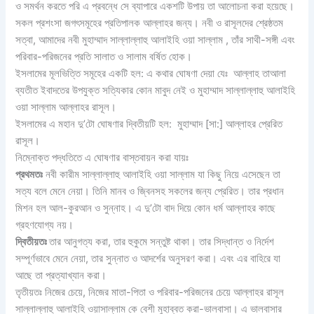
ও সমর্থন করতে পরি এ প্রবন্ধে সে ব্যাপারে একশটি উপায় তা আলোচনা করা হয়েছে।
সকল প্রশংসা জগৎসমূহের প্রতিপালক আল্লাহর জন্য। নবী ও রাসূলদের শ্রেষ্ঠতম
সত্বা, আমাদের নবী মুহাম্মাদ সাল্লাল্লাহু আলাইহি ওয়া সাল্লাম , তাঁর সাথী-সঙ্গী এবং
পরিবার-পরিজনের প্রতি সালাত ও সালাম বর্ষিত হোক।
ইসলামের মূলভিত্তি সমূহের একটি হল: এ কথার ঘোষণা দেয়া যেঃ আল্লাহ তাআলা
ব্যতীত ইবাদতের উপযুক্ত সত্যিকার কোন মাবুদ নেই ও মুহাম্মাদ সাল্লাল্লাহু আলাইহি
ওয়া সাল্লাম আল্লাহর রাসূল।
ইসলামের এ মহান দু’টো ঘোষণার দ্বিতীয়টি হল: মুহাম্মাদ [সা:] আল্লাহর প্রেরিত
রাসূল।
নিম্নোক্ত পদ্ধতিতে এ ঘোষণার বাস্তবায়ন করা যায়ঃ
প্রথমতঃ
নবী কারীম সাল্লাল্লাহু আলাইহি ওয়া সাল্লাম যা কিছু নিয়ে এসেছেন তা
সত্য বলে মেনে নেয়া। তিনি মানব ও জ্বিনসহ সকলের জন্য প্রেরিত। তার প্রধান
মিশন হল আল-কুরআন ও সুন্নাহ। এ দু’টো বাদ দিয়ে কোন ধর্ম আল্লাহর কাছে
গ্রহণযোগ্য নয়।
দ্বিতীয়তঃ
তার আনুগত্য করা, তার হুকুমে সন্তুষ্ট থাকা। তার সিদ্ধান্ত ও নির্দেশ
সম্পূর্ণভাবে মেনে নেয়া, তার সুন্নাত ও আদর্শের অনুসরণ করা। এবং এর বাহিরে যা
আছে তা প্রত্যাখ্যান করা।
তৃতীয়তঃ নিজের চেয়ে, নিজের মাতা-পিতা ও পরিবার-পরিজনের চেয়ে আল্লাহর রাসূল
সাল্লাল্লাহু আলাইহি ওয়াসাল্লাম কে বেশী মুহাব্বত করা-ভালবাসা। এ ভালবাসার