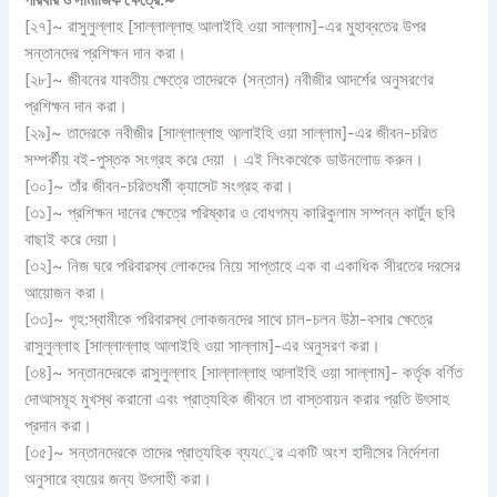
পরিবার ও সামাজিক ক্ষেত্রে
:~
[২৭]~ রাসুলুল্লাহ [সাল্লাল্লাহু আলাইহি ওয়া সাল্লাম]-এর মুহাব্বতের উপর
সন্তানদের প্রশিক্ষন দান করা।
[২৮]~ জীবনের যাবতীয় ক্ষেত্রে তাদেরকে (সন্তান) নবীজীর আদর্শের অনুসরণের
প্রশিক্ষন দান করা।
[২৯]~ তাদেরকে নবীজীর [সাল্লাল্লাহু আলাইহি ওয়া সাল্লাম]-এর জীবন-চরিত
সম্পর্কীয় বই-পুস্তক সংগ্রহ করে দেয়া । এই লিংকথেকে ডাউনলোড করুন।
[৩০]~ তাঁর জীবন-চরিতধর্মী ক্যাসেট সংগ্রহ করা।
[৩১]~ প্রশিক্ষন দানের ক্ষেত্রে পরিষ্কার ও বোধগম্য কারিকুলাম সম্পন্ন কার্টুন ছবি
বাছাই করে দেয়া।
[৩২]~ নিজ ঘরে পরিবারস্থ লোকদের নিয়ে সাপ্তাহে এক বা একাধিক সীরতের দরসের
আয়োজন করা।
[৩৩]~ গৃহ:স্বামীকে পরিবারস্থ লোকজনদের সাথে চাল-চলন উঠা-বসার ক্ষেত্রে
রাসুলুল্লাহ [সাল্লাল্লাহু আলাইহি ওয়া সাল্লাম]-এর অনুসরণ করা।
[৩৪]~ সন্তানদেরকে রাসুলুল্লাহ [সাল্লাল্লাহু আলাইহি ওয়া সাল্লাম]- কর্তৃক বর্ণিত
দোআসমূহ মুখস্থ করানো এবং প্রাত্যহিক জীবনে তা বাস্তবায়ন করার প্রতি উৎসাহ
প্রদান করা।
[৩৫]~ সন্তানদেরকে তাদের প্রাত্যহিক ব্যয়ের একটি অংশ হাদীসের নির্দেশনা
অনুসারে ব্যয়ের জন্য উৎসাহী করা।