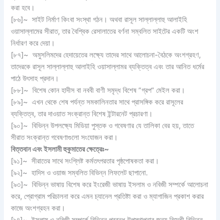
করা হবে।
[৮৬]~ সাইট নির্মাণ কিংবা সংস্থা গঠন। অথবা রাসূল সাল্লাল্লাহু আলাইহি
ওয়াসাল্লামের সীরাত, তার বৈশ্বিক রেসালাতের বর্ণনা সম্বলিত সাইটের একটি অংশ
নির্ধারণ করে দেয়া।
[৮৭]~ অমুসলিমদের হেদায়েতের লক্ষ্যে তাদের সাথে আলোচনা-বৈঠকে অংশগ্রহণ,
তাদেরকে রাসূল সাল্লাল্লাহু আলাইহি ওয়াসাল্লামর ব্যক্তিত্ব এবং তার আনিত ধর্মের
পাঠে উৎসাহ প্রদান।
[৮৮]~ বিশেষ কোন হাদীস বা নববী বাণী সমৃদ্ধ বিশেষ ”গ্রপ” মেইল করা।
[৮৯]~ এখন থেকে শেষ পর্যন্ত সমকালিনতার সাথে প্রাসঙ্গিক করে রাসূলের
ব্যক্তিত্ব, তার দাওয়াত সংক্রান্ত বিশেষ ইন্টারনেট প্রচারণা।
[৯০]~ বিভিন্ন উপলক্ষ্যে মিডিয়া পুস্তক ও গবেষণার যে তালিকা বের হয়, তাতে
সীরাত সংক্রান্ত গবেষণাগুলো সংযোজন করা।
বিত্তবান এবং ইসলামী হুকুমাতের ক্ষেত্রেঃ
~
[৯১]~ সীরাতের সাথে সংশ্লিষ্ট কর্মতৎপরতার পৃষ্ঠপোষকতা করা।
[৯২]~ হাদিস ও ওয়াজ সম্বলিত বিভিন্ন লিফলেট ছাপানো.
[৯৩]~ বিভিন্ন ভাষায় বিশেষ করে ইংরেজী ভাষায় ইসলাম ও নবিজী সম্পর্কে আলোচনা
করে, প্রোগ্রাম পরিচালনা করে এমন চ্যানেল প্রতিষ্টা করা ও ম্যাগাজিন প্রকাশ করার
কাজে অংশগ্রহন করা।