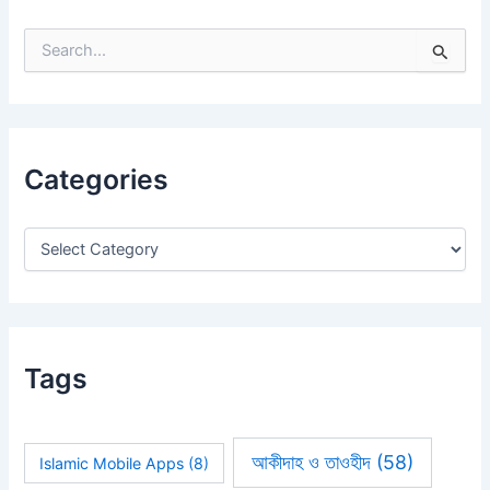
S
e
a
r
c
h
Categories
f
o
r
:
Tags
আকীদাহ ও তাওহীদ
(58)
Islamic Mobile Apps
(8)