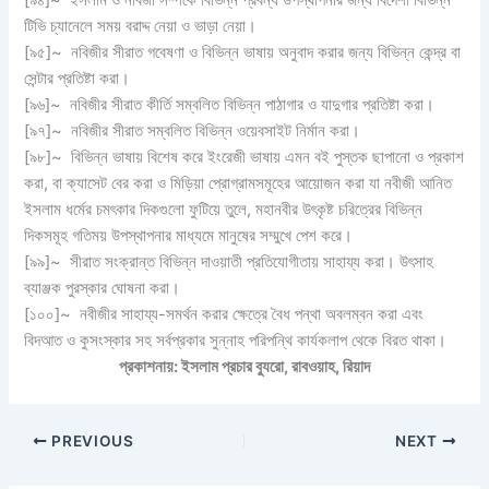
[৯৪]~ ইসলাম ও নবিজী সম্পর্কে বিভিন্ন প্রবন্ধ উপস্থাপনার জন্য বিদেশী বিভিন্ন
টিভি চ্যানেলে সময় বরাদ্দ নেয়া ও ভাড়া নেয়া।
[৯৫]~ নবিজীর সীরাত গবেষণা ও বিভিন্ন ভাষায় অনুবাদ করার জন্য বিভিন্ন কেন্দ্র বা
সেন্টার প্রতিষ্টা করা।
[৯৬]~ নবিজীর সীরাত কীর্তি সম্বলিত বিভিন্ন পাঠাগার ও যাদুগার প্রতিষ্টা করা।
[৯৭]~ নবিজীর সীরাত সম্বলিত বিভিন্ন ওয়েবসাইট নির্মান করা।
[৯৮]~ বিভিন্ন ভাষায় বিশেষ করে ইংরেজী ভাষায় এমন বই পুস্তক ছাপানো ও প্রকাশ
করা, বা ক্যাসেট বের করা ও মিড়িয়া প্রোগ্রামসমূহের আয়োজন করা যা নবীজী আনিত
ইসলাম ধর্মের চমৎকার দিকগুলো ফুটিয়ে তুলে, মহানবীর উৎকৃষ্ট চরিত্রের বিভিন্ন
দিকসমূহ গতিময় উপস্থাপনার মাধ্যমে মানুষের সম্মুখে পেশ করে।
[৯৯]~ সীরাত সংক্রান্ত বিভিন্ন দাওয়াতী প্রতিযোগীতায় সাহায্য করা। উৎসাহ
ব্যাঞ্জক পুরস্কার ঘোষনা করা।
[১০০]~ নবীজীর সাহায্য-সমর্থন করার ক্ষেত্রে বৈধ পন্থা অবলম্বন করা এবং
বিদআত ও কুসংস্কার সহ সর্বপ্রকার সুন্নাহ পরিপন্থি কার্যকলাপ থেকে বিরত থাকা।
প্রকাশনায়:
ইসলাম প্রচার ব্যুরো
,
রাবওয়াহ
,
রিয়াদ
PREVIOUS
NEXT