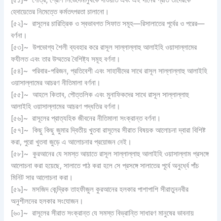
[৫১]~ গোত্র, শ্রেণি নির্ভেদেমানুষকে দাওয়াত এবং এই দীনের প্রতি তাদেরকে
হেদায়েতের নিমেত্তে কর্মতৎপরতা চালানো।
[৫২]~ রাসূলের চারিত্রিক ও স্বভাবগত সিফাত সমূহ—রিসালাতের পূর্বের ও পরের—
বর্ণনা।
[৫৩]~ উপভোগ্য শৈলী ব্যবহার করে রাসূল সাল্লাল্লাহু আলাইহি ওয়াসাল্লামের
ফযীলত এবং তার উম্মতের বৈশিষ্ট্য সমূহ বর্ণনা।
[৫৪]~ পরিবার-পরিজন, প্রতিবেশী এবং সাহাবীদের সাথে রাসূল সাল্লাল্লাহু আলাইহি
ওয়াসাল্লামের আচরণ নীতিমালা বর্ণনা।
[৫৫]~ আহলে কিতাব, পৌত্তলিক এবং মুনাফিকদের সাথে রাসূল সাল্লাল্লাহু
আলাইহি ওয়াসাল্লামের আচরণ পদ্ধতির বর্ণনা।
[৫৬]~ রাসূলের প্রাত্যহিক জীবনের নীতিমালা সংক্রান্ত বর্ণনা।
[৫৭]~ কিছু কিছু জুমার দ্বিতীয় খুতবা রাসূলের সীরাত বিষয়ক আলোচনা দ্বারা বিশিষ্ট
করা, পুরো খুতবা জুড়ে এ আলোচনার প্রয়োজন নেই।
[৫৮]~ কুরআনের যে সমস্ত আয়াতে রাসূল সাল্লাল্লাহু আলাইহি ওয়াসাল্লাম প্রসঙ্গে
আলোচনা করা হয়েছে, সালাতে পাঠ করা হলে সে প্রসঙ্গে সালাতের পূর্বে অনুর্ধ্বে পাঁচ
মিনিট সার আলোচনা করা।
[৫৯]~ মসজিদ কেন্দ্রিক তাহফীজুল কুরআনের হলকার পাশাপাশি সীরাতুননবীর
অনুশীলনের হলকার সংযোজন।
[৬০]~ রাসূলের সীরাত সংক্রান্ত যে সমস্ত বিভ্রান্তি সাধারণ মানুষের ভাবনায়