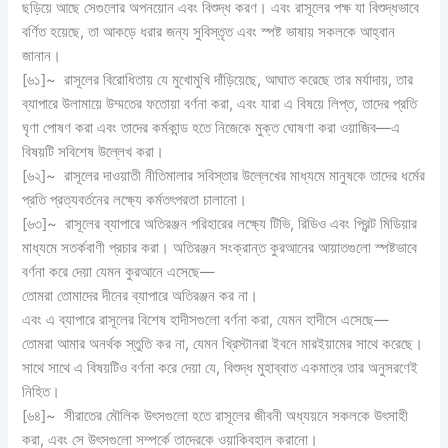
ছড়িয়ে আছে সেগুলোর অপনয়োন এবং বিশুদ্ধ করণ। এবং রাসূলের পক্ষ যা বিশুদ্ধভাবে
বর্ণিত হয়েছে, তা আকড়ে ধরার জন্য সুবিস্তৃত এবং স্পষ্ট ভাষায় সকলকে আহ্বান
জানান।
[৬১]~ রাসূলের বিরোধিতায় যে মুখোমুখি দাঁড়িয়েছে, আঘাত করেছে তার মর্যাদায়, তার
ব্যাপারে উলামায়ে উম্মতের ফতোয়া বর্ণনা করা, এবং যারা এ বিষয়ে লিপ্ত, তাদের প্রতি
ঘৃণা পোষণ করা এবং তাদের কর্মকান্ড হতে নিজেকে মুক্ত ঘোষণা করা ওয়াজিব—এ
বিষয়টি সবিশেষ উল্লেখ করা।
[৬২]~ রাসূলের দাওয়াতী নীতিমালার সবিস্তার উল্লেখের মাধ্যমে মানুষকে তাদের ধর্মের
প্রতি প্রত্যবর্তনের লক্ষ্যে কর্মতৎপরতা চালানো।
[৬৩]~ রাসূলের ব্যাপারে অতিরঞ্জন পরিহারের লক্ষ্যে টিভি, রিডিও এবং প্রিন্ট মিডিয়ার
মাধ্যমে সতর্কবাণী প্রচার করা। অতিরঞ্জন সংক্রান্ত কুরআনের আয়াতগুলো স্পষ্টভাবে
বর্ণনা করে দেয়া যেমন কুরআনে এসেছে—
তোমরা তোমাদের দীনের ব্যাপারে অতিরঞ্জন কর না।
এবং এ ব্যাপারে রাসূলের বিশেষ হাদীসগুলো বর্ণনা করা, যেমন হাদীসে এসেছে—
তোমরা আমার অনর্থক স্তুতি কর না, যেমন খ্রিস্টানরা ইবনে মারইয়ামের সাথে করেছে।
সাথে সাথে এ বিষয়টিও বর্ণনা করে দেয়া যে, বিশুদ্ধ মুহাব্বাত একমাত্র তার অনুসরণেই
নিহিত।
[৬৪]~ সীরাতের মৌলিক উৎসগুলো হতে রাসূলের জীবনী অধ্যয়নে সকলকে উৎসাহী
করা, এবং সে উৎসগুলো সম্পর্কে তাদেরকে ওয়াকিবহাল করানো।