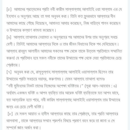
[৫] আমাদের প্রত্যেকের প্রতি নবী কারীম সাল্লাল্লাহু আলাইহি ওয়া সাল্লাম এর যে
ইহসান ও অনুগ্রহ আছে তা সদা অনুভব করা। তিনি কত সুন্দরভাবে আল্লাহর দীন
আমাদের কাছে পৌছে দিয়েছেন, আমানত আদায় করেছেন, নিজ দায়িত্ব পালন করেছেন
ও উম্মাতের কল্যাণ কামনা করেছেন।
[৬] আল্লাহ তাআলার নেয়ামত ও অনুগ্রহের পর আমাদের উপর তার অনুগ্রহ সবচে
বেশী। তিনিই আমাদের আল্লাহর দিকে ও তার জীবন বিধানের দিকে পথ দেখিয়েছেন।
আল্লাহ রাব্বুল আলামীন আমাদের সকলের পক্ষ থেকে তাকে উত্তম প্রতিদানে সম্মানিত
করুন! যে প্রতিদান হবে সকল নবীকে তাদের উম্মাতের পক্ষ থেকে দেয়া প্রতিদানের চেয়ে
শ্রেষ্ঠতর।
[৭] অনুভব করা যে, রাসূলুল্লাহ সাল্লাল্লাহু আলাইহি ওয়াসাল্লাম ছিলেন তার
উম্মাতের প্রতি সবচেয়ে দয়াদ্র, করুণাময়। যেমন আল্লাহ তাআলা বলেনঃ
“নবী মুমিনদের নিকট তাদের নিজেদের অপেক্ষা ঘনিষ্টতর।” (সূরা আল-আহযাব : ৬)
অর্থ্যাৎ একজন ঘনিষ্ট ও আপন ব্যক্তি তার আরেক ঘনিষ্ট ব্যক্তিকে যত আপন ভাবে,
যত আন্তরিক হতে পারে, নবী কারিম সাল্লাল্লাহু আলাইহি ওয়াসাল্লাম তার উম্মাতের
জন্য এর চেয়ে বেশী ঘনিষ্ট।
[৮] যে সকল আয়াত ও হাদীস আল্লাহর কাছে তার শ্রেষ্ঠত্ব, তার প্রতি আল্লাহর
ভালবাসা , তাকে আল্লাহর সম্মান প্রদর্শন বিষয়ে প্রমাণ বহন করে তা জানা ও সে
সম্পর্কে জ্ঞান অর্জন করা।