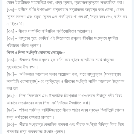
যেমন ইয়াতীমকে সহযোগিতা করা, খাদ্য প্রদান, প্রয়োজনগ্রস্তকে সহযোগিতা করা।
[৩৬]~ হাদীসে বর্ণিত উপমাগুলো বাস্তবায়নে সন্তানদের অভ্যস্ত করে তোলা ; যেমন
‘মুমিন বিচক্ষণ এবং চতুর’, ‘মুমিন এক গর্তে দুবার পা দেয় না’, ‘সহজ করে দেও, কঠিন কর
না’ ইত্যাদি।
[৩৭]~ সীরাত সম্পর্কিত পারিবারিক প্রতিযোগিতার আয়োজন।
[৩৮]~ ‘রাসূলের গৃহে একদিন’ এই শিরোনামে রাসূলের জীবনীর সংশ্লেষে মুসলিম
পরিবারের পরিচয় প্রদান।
শিক্ষা ও শিক্ষা সংশ্লিষ্ট লোকদের ক্ষেত্রেঃ
~
[৩৯]~ উম্মতের উপর রাসূলের হক বর্ণনা করে ছাত্র-ছাত্রীদের মাঝে রাসূলের
মুহাব্বাতের বীজ বপন।
[৪০]~ অধিকহারে আলোচনা সভার আয়োজন করা, যাতে রাসুলুল্লাহ [সাল্লাল্লাহু
আলাইহি ওয়াসাল্লাম]-এর ব্যক্তিত্ব ও জীবনের সংশ্লিষ্ট সার্বিক আলোচনা উত্থাপন
করা হবে।
[৪১]~ শিক্ষা সিলেবাসে এবং ইসলামিক ডিপ্লোমা শাখাগুলোতে সীরাতুন নবীর বিষয়
আকারে সংযোজনের জন্য শিক্ষা সংশ্লিষ্টদের উৎসাহিত করা।
[৪২]~ পশ্চিমা প্রসিদ্ধ ভার্সিটিগুলোতে সীরাত পাঠের জন্য স্বতন্ত্র ডিপার্টমেন্ট খোলার
জন্য অর্থায়নের তৎপরতা চালানো।
[৪৩]~ সীরাত সংক্রান্ত বৈজ্ঞানিক গবেষণা এবং সীরাত সংশ্লিষ্ট বিভিন্ন বিষয় নিয়ে
গবেষণার জন্য গবেষকদের উৎসাহ প্রদান।