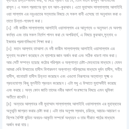
ব্যাপারে চিন্তা-ভাবনা করা, যা দিয়ে প্রমাণ হয় যে, তিনি মহান রাব্বুল আলামীনের
রাসূল। এ সকল প্রমাণের মূল হল আল-কুরআন। এতে মুহাম্মাদ সাল্লাল্লাহু আলাইহি
ওয়া সাল্লাম এর নবুওয়তের সত্যতার বিষয়ে যে সকল বানী এসেছে তা অনুধাবন করা ও
তাতে চিন্তা-গবেষণা করা।
[২] নবী কারীম সাল্লাল্লাহু আলাইহি ওয়াসাল্লাম এর আনুগত্য ও অনুসরণ যে অবশ্য
কর্তব্য এবং তার সকল নির্দেশ পালন করা যে অপরিহার্য, এ বিষয়ে কুরআন,সুন্নাহ ও
ইজমার প্রমাণাদিগুলো শিক্ষা করা।
[৩] মহান আল্লাহ তাআলা যে নবী কারীম সাল্লাল্লাহু আলাইহি ওয়াসাল্লাম এর
সুন্নাহ সংরক্ষণ করেছেন সে ব্যাপারে জ্ঞান অর্জন করা এবং সঠিক ধারণা লাভ করা।
আর সেটি সম্পন্ন হয়েছে কঠোর পরিশ্রম ও অক্লান্ত চেষ্টা-মেহনতের মাধ্যমে। যেমন
আমরা দেখি উম্মাতের হাদীস বিশারদগণ অক্লান্ত পরিশ্রমের মাধ্যমে দূর্বল হাদীস, সহীহ
হাদীস, বানোয়াট হাদীস চিহ্নত করেছেন এবং এগুলো নিরূপনের অত্যান্ত সূক্ষ্ম ও
গ্রহনযোগ্য কিছু মূলনীতি প্রনয়ন করেছেন। এটা শুধু এ উম্মাতে মুহাম্মদীই করেছে
এবং করছে। অন্য কোন জাতি তাদের নবীর আদর্শ সংরক্ষণের বিষয়ে এমন ভূমিকা
অতীতে রাখেনি।
[৪] অন্তরে আল্লাহর নবী মুহাম্মাদ সাল্লাল্লাহু আলাইহি ওয়াসাল্লাম এর মুহাব্বতের
অনুভূতি জাগ্রত করার চেষ্টা করা। এটা তার অনুপম স্বভাব, চরিত্র, আচার-আচারণ ও
বিশেষ বৈশিষ্ট মন্ডিত অবয়ব-আকৃতি সম্পর্কে অধ্যয়ন ও তার সীরাত পাঠের মাধ্যমে
অর্জন করা যায়।