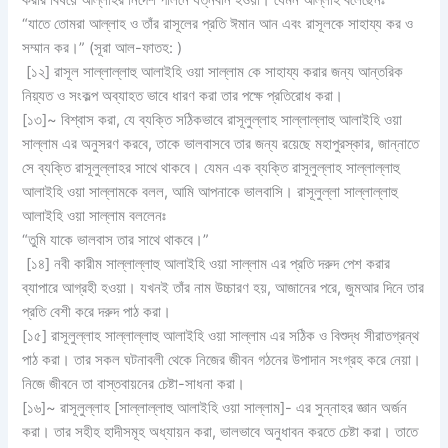
করার বিষয়ে আল্লাহর নির্দেশ পালনে যত্নবান হওয়া। যেমন আল্লাহ বলেছেনঃ
“যাতে তোমরা আল্লাহ ও তাঁর রাসূলের প্রতি ঈমান আন এবং রাসূলকে সাহায্য কর ও
সম্মান কর।” (সূরা আল-ফাতহ: )
[১২] রাসূল সাল্লাল্লাহু আলাইহি ওয়া সাল্লাম কে সাহায্য করার জন্য আন্তরিক
নিয়্যত ও সংকল্প অব্যাহত ভাবে ধারণ করা তার পক্ষে প্রতিরোধ করা।
[১৩]~ বিশ্বাস করা, যে ব্যক্তি সঠিকভাবে রাসূলুল্লাহ সাল্লাল্লাহু আলাইহি ওয়া
সাল্লাম এর অনুসরণ করবে, তাকে ভালবাসবে তার জন্য রয়েছে মহাপুরস্কার, জান্নাতে
সে ব্যক্তি রাসূলুল্লাহর সাথে থাকবে। যেমন এক ব্যক্তি রাসূলুল্লাহ সাল্লাল্লাহু
আলাইহি ওয়া সাল্লামকে বলল, আমি আপনাকে ভালবাসি। রাসূলুল্লা সাল্লাল্লাহু
আলাইহি ওয়া সাল্লাম বললেনঃ
“তুমি যাকে ভালবাস তার সাথে থাকবে।”
[১৪] নবী কারীম সাল্লাল্লাহু আলাইহি ওয়া সাল্লাম এর প্রতি দরুদ পেশ করার
ব্যাপারে আগ্রহী হওয়া। যখনই তাঁর নাম উচ্চারণ হয়, আজানের পরে, জুমআর দিনে তার
প্রতি বেশী করে দরুদ পাঠ করা।
[১৫] রাসূলুল্লাহ সাল্লাল্লাহু আলাইহি ওয়া সাল্লাম এর সঠিক ও বিশুদ্ধ সীরাতগ্রন্থ
পাঠ করা। তার সকল ঘটনাবলী থেকে নিজের জীবন গঠনের উপাদান সংগ্রহ করে নেয়া।
নিজে জীবনে তা বাস্তবায়নের চেষ্টা-সাধনা করা।
[১৬]~ রাসূলুল্লাহ [সাল্লাল্লাহু আলাইহি ওয়া সাল্লাম]- এর সুন্নাহর জ্ঞান অর্জন
করা। তার সহীহ হাদীসমূহ অধ্যায়ন করা, ভালভাবে অনুধাবন করতে চেষ্টা করা। তাতে