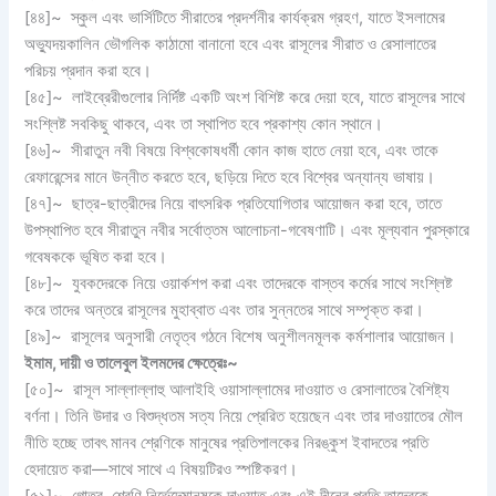
[৪৪]~ স্কুল এবং ভার্সিটিতে সীরাতের প্রদর্শনীর কার্যক্রম গ্রহণ, যাতে ইসলামের
অভ্যুদয়কালিন ভৌগলিক কাঠামো বানানো হবে এবং রাসূলের সীরাত ও রেসালাতের
পরিচয় প্রদান করা হবে।
[৪৫]~ লাইব্রেরীগুলোর নির্দিষ্ট একটি অংশ বিশিষ্ট করে দেয়া হবে, যাতে রাসূলের সাথে
সংশ্লিষ্ট সবকিছু থাকবে, এবং তা স্থাপিত হবে প্রকাশ্য কোন স্থানে।
[৪৬]~ সীরাতুন নবী বিষয়ে বিশ্বকোষধর্মী কোন কাজ হাতে নেয়া হবে, এবং তাকে
রেফারেন্সের মানে উন্নীত করতে হবে, ছড়িয়ে দিতে হবে বিশ্বের অন্যান্য ভাষায়।
[৪৭]~ ছাত্র-ছাত্রীদের নিয়ে বাৎসরিক প্রতিযোগিতার আয়োজন করা হবে, তাতে
উপস্থাপিত হবে সীরাতুন নবীর সর্বোত্তম আলোচনা-গবেষণাটি। এবং মূল্যবান পুরস্কারে
গবেষককে ভূষিত করা হবে।
[৪৮]~ যুবকদেরকে নিয়ে ওয়ার্কশপ করা এবং তাদেরকে বাস্তব কর্মের সাথে সংশ্লিষ্ট
করে তাদের অন্তরে রাসূলের মুহাব্বাত এবং তার সুন্নতের সাথে সম্পৃক্ত করা।
[৪৯]~ রাসূলের অনুসারী নেতৃত্ব গঠনে বিশেষ অনুশীলনমূলক কর্মশালার আয়োজন।
ইমাম
,
দায়ী ও তালেবুল ইলমদের ক্ষেত্রেঃ
~
[৫০]~ রাসূল সাল্লাল্লাহু আলাইহি ওয়াসাল্লামের দাওয়াত ও রেসালাতের বৈশিষ্ট্য
বর্ণনা। তিনি উদার ও বিশুদ্ধতম সত্য নিয়ে প্রেরিত হয়েছেন এবং তার দাওয়াতের মৌল
নীতি হচ্ছে তাবৎ মানব শ্রেণিকে মানুষের প্রতিপালকের নিরঙ্কুশ ইবাদতের প্রতি
হেদায়েত করা—সাথে সাথে এ বিষয়টিরও স্পষ্টিকরণ।