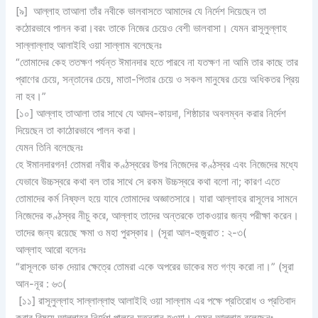
[৯] আল্লাহ তাআলা তাঁর নবীকে ভালবাসতে আমাদের যে নির্দেশ দিয়েছেন তা
কঠোরভাবে পালন করা।বরং তাকে নিজের চেয়েও বেশী ভালবাসা। যেমন রাসূলুল্লাহ
সাল্লাল্লাহু আলাইহি ওয়া সাল্লাম বলেছেনঃ
“তোমাদের কেহ ততক্ষণ পর্যন্ত ঈমানদার হতে পারবে না যতক্ষণ না আমি তার কাছে তার
প্রাণের চেয়ে, সন্তানের চেয়ে, মাতা-পিতার চেয়ে ও সকল মানুষের চেয়ে অধিকতর প্রিয়
না হব।”
[১০] আল্লাহ তাআলা তার সাথে যে আদব-কায়দা, শিষ্ঠাচার অবলম্বন করার নির্দেশ
দিয়েছেন তা কাঠোরভাবে পালন করা।
যেমন তিনি বলেছেনঃ
হে ঈমানদারগন! তোমরা নবীর কণ্ঠস্বরের উপর নিজেদের কণ্ঠস্বর এবং নিজেদের মধ্যে
যেভাবে উচ্চস্বরে কথা বল তার সাথে সে রকম উচ্চস্বরে কথা বলো না; কারণ এতে
তোমাদের কর্ম নিষ্ফল হয়ে যাবে তোমাদের অজ্ঞাতসারে। যারা আল্লাহর রাসূলের সামনে
নিজেদের কণ্ঠস্বর নীচু করে, আল্লাহ তাদের অন্তরকে তাকওয়ার জন্য পরীক্ষা করেন।
তাদের জন্য রয়েছে ক্ষমা ও মহা পুরস্কার। (সূরা আল-হুজুরাত : ২-৩(
আল্লাহ আরো বলেনঃ
“রাসূলকে ডাক দেয়ার ক্ষেত্রে তোমরা একে অপরের ডাকের মত গণ্য করো না।” (সূরা
আন-নূর : ৬৩(
[১১] রাসূলুল্লাহ সাল্লাল্লাহু আলাইহি ওয়া সাল্লাম এর পক্ষে প্রতিরোধ ও প্রতিবাদ