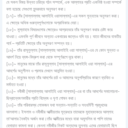
যে সকল বিষয় উন্নত চরিত্র গঠন সম্পর্কে, এক আল্লাহর প্রতি একনিষ্ঠ হওয়া সম্পর্কে
বলা হয়েছে সেগুলো সুন্দরভাবে অনুসরণ করা।
[১৭]~ তাঁর [সাল্লাল্লাহু আলাইহি ওয়াসাল্লাম]-এর সকল সুন্নতের অনুসরণ করা।
এ ক্ষেত্রে অধিক গুরুত্বপূর্ণগুলোকে অগ্রাধিকার দেয়া।
[১৮]~ মুস্তাহাব বিষয়গুলোর ক্ষেত্রেও আগ্রহভরে তাঁর অনুসরণ করার চেষ্টা করে
যাওয়া। এমনকি পূর্ণ জীবনে অন্তত একবারের জন্যেও যদি হয়। যাতে জীবনের যাবতীয়
পর্বে – প্রতিটি ক্ষেত্রে তাঁর অনুসরণ সম্পন্ন হয়।
[১৯]~ তাঁর রাসূলুল্লাহ [সাল্লাল্লাহু আলাইহি ওয়া সাল্লাম]-এর যে কোন সুন্নত ও
আদর্শ নিয়ে ব্যঙ্গ-বিদ্রুপ করা থেকে সম্পূর্ণরূপে দূরে থাকা।
[২০]~ মানুষের মাঝে তাঁর রাসূলুল্লাহ [সাল্লাল্লাহু আলাইহি ওয়া সাল্লাম]-এর
আদর্শের অনুশীলন ও প্রসার দেখলে আনন্দিত হওয়া।
[২১]~ মানুষের মধ্যে তাঁর আদর্শের চর্চা ও আমলের অনুপস্থিতির কারণে ব্যথিত ও
মর্মাহত হওয়া।
[২২]~ নবীজী [সাল্লাল্লাহু আলাইহি ওয়া সাল্লাম]-এর বা তাঁর আদর্শের সমালোচনা-
ছিদ্রান্বেষণকারীর প্রতি বিদ্বেষ ও ঘৃণা পোষন করা।
[২৩]~ তাঁর পরিবারস্থ লোকজন যথা সন্তান-সন্ততি ও সহধর্মিণী প্রমুখদের
ভালবাসা। ইসলাম ও নবীজীর আত্মীয়তার সূত্রধরে তাদেরকে মুহাব্বতকরে আল্লাহ
তা‘আলার নৈকট্য অর্জন করা।তাঁর আত্মীয়ের মধ্যে যারা অমুসলিম বা পাপি তাদের
হেদায়াত কামনা করা। কেননা নবীজীর নিকট অন্যদের তুলনায় এদের হেদায়াতই ছিল