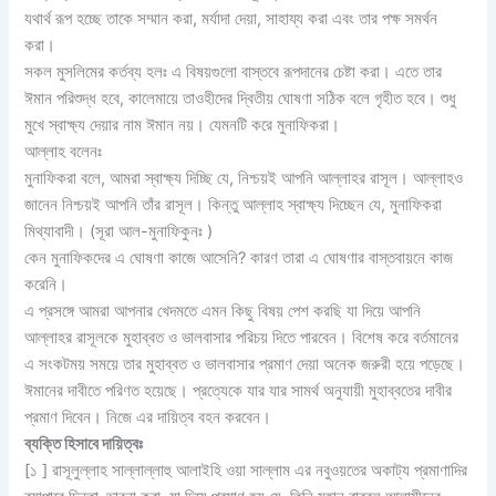
যথার্থ রূপ হচ্ছে তাকে সম্মান করা, মর্যাদা দেয়া, সাহায্য করা এবং তার পক্ষ সমর্থন
করা।
সকল মুসলিমের কর্তব্য হলঃ এ বিষয়গুলো বাস্তবে রূপদানের চেষ্টা করা। এতে তার
ঈমান পরিশুদ্ধ হবে, কালেমায়ে তাওহীদের দ্বিতীয় ঘোষণা সঠিক বলে গৃহীত হবে। শুধু
মুখে স্বাক্ষ্য দেয়ার নাম ঈমান নয়। যেমনটি করে মুনাফিকরা।
আল্লাহ বলেনঃ
মুনাফিকরা বলে, আমরা স্বাক্ষ্য দিচ্ছি যে, নিশ্চয়ই আপনি আল্লাহর রাসূল। আল্লাহও
জানেন নিশ্চয়ই আপনি তাঁর রাসূল। কিন্তু আল্লাহ স্বাক্ষ্য দিচ্ছেন যে, মুনাফিকরা
মিথ্যাবাদী। (সূরা আল-মুনাফিকুনঃ )
কেন মুনাফিকদের এ ঘোষণা কাজে আসেনি? কারণ তারা এ ঘোষণার বাস্তবায়নে কাজ
করেনি।
এ প্রসঙ্গে আমরা আপনার খেদমতে এমন কিছু বিষয় পেশ করছি যা দিয়ে আপনি
আল্লাহর রাসূলকে মুহাব্বত ও ভালবাসার পরিচয় দিতে পারবেন। বিশেষ করে বর্তমানের
এ সংকটময় সময়ে তার মুহাব্বত ও ভালবাসার প্রমাণ দেয়া অনেক জরুরী হয়ে পড়েছে।
ঈমানের দাবীতে পরিণত হয়েছে। প্রত্যেকে যার যার সামর্থ অনুযায়ী মুহাব্বতের দাবীর
প্রমাণ দিবেন। নিজে এর দায়িত্ব বহন করবেন।
ব্যক্তি হিসাবে দায়িত্বঃ
[১ ] রাসূলুল্লাহ সাল্লাল্লাহু আলাইহি ওয়া সাল্লাম এর নবুওয়তের অকাট্য প্রমাণাদির