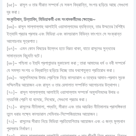
[৬৫]~ রাসূল ও তার সীরাত সম্পর্কে যে সকল বিভ্রান্তি, সংশয় ছড়িয়ে আছে সেগুলো
দূর করা।
সংকৃতিবান
,
চিন্তাবিদ
,
মিডিয়াকর্মী এবং সংবাদকর্মীদের ক্ষেত্রেঃ
~
[৬৬]~ রাসূল সাল্লাল্লাহু আলাইহি ওয়াসাল্লামের ব্যক্তিত্ব, তার উম্মতের বৈশিষ্ট্য
ইত্যাদি প্রচার প্রসার এবং মিডিয়া এবং কালচারাল বিভিন্ন ফাংশনে সে সংক্রান্ত
আলোচনার সূত্রপাত।
[৬৭]~ এমন কোন বিষয়ের উল্লেখ হতে বিরত থাকা, যাতে রাসূলের সুন্নতের
সামান্যতম বিচ্যুতি ঘটে।
[৬৮]~ পশ্চিমা ও ইহুদি প্রপাগান্ডার মুকাবেলা করা ; তারা আমাদের ধর্ম ও নবী সম্পর্কে
যে সমস্ত সংশয় ও বিভ্রান্তি ছড়িয়ে দিচ্ছে তার যথপোযুক্ত প্রতিরোধ করা।
[৬৯]~ অমুসলিমদের উদার শ্রেণিকে নিয়ে কালচারাল ও তথ্যের আদান-প্রদান সূচক
সম্মিলনীর আয়োজন এবং রাসূল ও তার রেসালাত সম্পর্কিত আলোচনার উত্থাপন।
[৭০]~ রাসূল সাল্লাল্লাহু আলাইহি ওয়াসাল্লাম সম্পর্কে অমুসলিমদের উদার ও
ন্যয়নিষ্ঠ শ্রেণি যা বলেছে, লিখেছে, সেগুলো প্রচার করা।
[৭১]~ রাসূলের নীতিমালা, পদ্ধতি, সীরাত এবং তার আচরিত নীতিমালার প্রাসঙ্গিকতা
তুলে ধরার লক্ষ্যে কালচারাল সেমিনার-সিম্পেজিয়ামের আয়োজন।
[৭২]~ রাসূলের সীরাত নিয়ে মিডিয়া প্রতিযোগিতার আয়োজন এবং এ জন্য মূল্যবান
পুরস্কার নির্ধারণ।