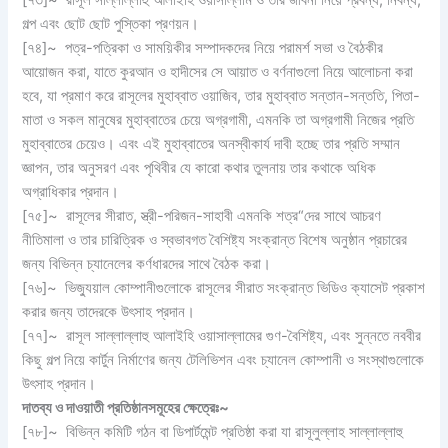
[৭৩]~ রাসূল সাল্লাল্লাহু আলাইহি ওয়াসাল্লাম ও তার জীবনী নিয়ে প্রবন্ধ, নিবন্ধ,
গল্প এবং ছোট ছোট পুস্তিকা প্রণয়ন।
[৭৪]~ পত্র-পত্রিকা ও সাময়িকীর সম্পাদকদের নিয়ে পরামর্শ সভা ও বৈঠকীর
আয়োজন করা, যাতে কুরআন ও হাদীসের সে আয়াত ও বর্ণনাগুলো নিয়ে আলোচনা করা
হবে, যা প্রমাণ করে রাসূলের মুহাব্বাত ওয়াজিব, তার মুহাব্বাত সন্তান-সন্ততি, পিতা-
মাতা ও সকল মানুষের মুহাব্বাতের চেয়ে অগ্রগামী, এমনকি তা অগ্রগামী নিজের প্রতি
মুহাব্বাতের চেয়েও। এবং এই মুহাব্বাতের অনস্বীকার্য দাবী হচ্ছে তার প্রতি সম্মান
জ্ঞাপন, তার অনুসরণ এবং পৃথিবীর যে কারো কথার তুলনায় তার কথাকে অধিক
অগ্রাধিকার প্রদান।
[৭৫]~ রাসূলের সীরাত, স্ত্রী-পরিজন-সাহাবী এমনকি শত্র“দের সাথে আচরণ
নীতিমালা ও তার চারিত্রিক ও স্বভাবগত বৈশিষ্ট্য সংক্রান্ত বিশেষ অনুষ্ঠান প্রচারের
জন্য বিভিন্ন চ্যানেলের কর্ণধারদের সাথে বৈঠক করা।
[৭৬]~ ভিজ্যুয়াল কোম্পানীগুলোকে রাসূলের সীরাত সংক্রান্ত ভিডিও ক্যাসেট প্রকাশ
করার জন্য তাদেরকে উৎসাহ প্রদান।
[৭৭]~ রাসূল সাল্লাল্লাহু আলাইহি ওয়াসাল্লামের গুণ-বৈশিষ্ট্য, এবং সুন্নতে নববীর
কিছু গল্প নিয়ে কার্টুন নির্মাণের জন্য টেলিভিশন এবং চ্যানেল কোম্পানী ও সংস্থাগুলোকে
উৎসাহ প্রদান।
দাতব্য ও দাওয়াতী প্রতিষ্ঠানসমূহের ক্ষেত্রেঃ
~
[৭৮]~ বিভিন্ন কমিটি গঠন বা ডিপার্টমেন্ট প্রতিষ্ঠা করা যা রাসূলুল্লাহ সাল্লাল্লাহু