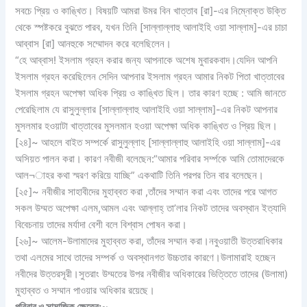
সবচে প্রিয় ও কাঙ্খিত। বিষয়টি আমরা উমর বিন খাত্তাব [রা]-এর নিম্নোক্ত উক্তি
থেকে স্পষ্টকরে বুঝতে পারব, যখন তিনি [সাল্লাল্লাহু আলাইহি ওয়া সাল্লাম]-এর চাচা
আব্বাস [রা] আনহুকে সম্মোদন করে বলেছিলেন।
“হে আব্বাস! ইসলাম গ্রহন করার জন্য আপনাকে অশেষ মুবারকবাদ।যেদিন আপনি
ইসলাম গ্রহন করেছিলেন সেদিন আপনার ইসলাম গ্রহন আমার নিকট পিতা খাত্তাবের
ইসলাম গ্রহন অপেক্ষা অধিক প্রিয় ও কাঙ্খিত ছিল। তার কারণ হচ্ছে : আমি জানতে
পেরেছিলাম যে রাসুলুল্লার [সাল্লাল্লাহু আলাইহি ওয়া সাল্লাম]-এর নিকট আপনার
মুসলমার হওয়াটা খাত্তাবের মুসলমান হওয়া অপেক্ষা অধিক কাঙ্খিত ও প্রিয় ছিল।
[২৪]~ আহলে বাইত সম্পর্কে রাসুলুল্লাহ [সাল্লাল্লাহু আলাইহি ওয়া সাল্লাম]-এর
অসিয়ত পালন করা। কারণ নবীজী বলেছেন:“আমার পরিবার সর্ম্পকে আমি তোমাদেরকে
আল¬াহর কথা স্মরণ করিয়ে যাচ্ছি” একথাটি তিনি পরপর তিন বার বলেছেন।
[২৫]~ নবীজীর সাহাবীদের মুহাব্বত করা ,তাঁদের সম্মান করা এবং তাদের পরে আগত
সকল উম্মত অপেক্ষা এলম,আমল এবং আল্লাহ্‌ তা’লার নিকট তাদের অবস্থান ইত্যাদি
বিবেচনায় তাদের মর্যাদা বেশী বলে বিশ্বাস পোষন করা।
[২৬]~ আলেম-উলামাদের মুহাব্বত করা, তাঁদের সম্মান করা।নবুওয়াতী উত্তরাধিকার
তথা এলমের সাথে তাদের সম্পর্ক ও অবস্থানগত উচ্চতার কারণে।উলামারাই হচ্ছেন
নবীদের উত্তরসূরী।সুতরাং উম্মতের উপর নবীজীর অধিকারের ভিত্তিতে তাদের (উলামা)
মুহাব্বত ও সম্মান পাওয়ার অধিকার রয়েছে।