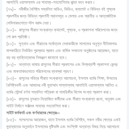
আলাইহি ওয়াসাল্লাম এর সাহায্য-সহযোগিতার ঝান্ডা বহন করবে।
[৭৯]~ নবীজীর বৈশিষ্ট্য সম্বলিত অডিও, ভিডিও, ক্যাসেট ও বিভিন্ন বই পুস্তক
প্রদর্শনীর জন্য বিভিন্ন প্রদর্শনী স্থানসমূহ ও মেলায় এবং স্থানীয় ও আন্তর্জাতিক
সেমিনারগুলোতে স্টল বরাদ্দ নেয়া।
[৮০]~ রাসূলের সীরাত সংক্রান্ত ক্যাসেট, পুস্তক, ও প্রকাশনা পরিবেশনের জন্য
শো রুম প্রতিষ্ঠা।
[৮১]~ সুন্নাত এবং সীরাতের সর্বোত্তম সেবাকারীকে সালাফের অনুসৃত নীতিমালার
মাপকাঠিতে নির্ধারিত পুরস্কার প্রদান এবং বার্ষিক সম্মাননা অনুষ্ঠানের আয়োজন, যাতে
বড় বড় ব্যক্তিত্বদের নিমন্ত্রণ জানানো হবে।
[৮২]~ অন্যান্য ভাষায় রাসূলের সীরাত প্রকাশের এবং বিশ্বব্যাপী প্রকাশনা কেন্দ্র
এবং মাকতাবাগুলোতে পরিবেশনের ব্যবস্থা গ্রহণ।
[৮৩]~ রাসূলের পবিত্র সীরাত সংক্রান্ত আলোচনা, ইসলাম ধর্মের শিক্ষা, উম্মতের
বৈশিষ্ট্যবলী এবং আমাদের নবী মুহাম্মাদ সাল্লাল্লাহু আলাইহি ওয়াসাল্লাম আনিত এ
ধর্মের সৌন্দর্য বর্ণনা সম্বলিত পত্রিকা বা সাময়িকীর বিশেষ সংখ্যা প্রকাশ করা।
[৮৪]~ রাসূলের নুসরতে নিয়োজিত কর্মীদের এবং সীরাত সংক্রান্ত রচনা, অনুবাদ এবং
সাইট নির্মাণে সর্বাত্মক সাহায্য সহযোগিতা করা।
সাইট কর্মকর্তা এবং কর্ণধারদের ক্ষেত্রেঃ
~
[৮৫]~ সম্মেলনের আয়োজন, যাতে ইসলাম ধর্মের বৈশিষ্ট্য, সকল নবীর ক্ষেত্রে একই
মুহাব্বাতের অনুবর্তনে ইসলামের দৃষ্টিভঙ্গি এবং সংশ্লিষ্ট অন্যান্য বিষয় নিয়ে আলোচনা