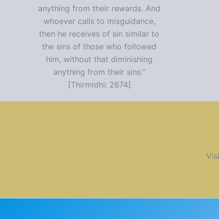
anything from their rewards. And
whoever calls to misguidance,
then he receives of sin similar to
the sins of those who followed
him, without that diminishing
anything from their sins.”
[Thirmidhi: 2674]
Vis