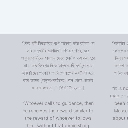
“কেউ যদি হিদায়াতের পথে আহবান করে তাহলে সে
“আল্লাহ ও
তার অনুসারীর সমপরিমাণ সাওয়াব পাবে, তবে
কোন ঈমান
অনুসরণকারীদের সাওয়াব থেকে মোটেও কম করা হবে
ভিন্ন ক্
না। আর বিপথের দিকে আহবানকারী ব্যক্তি তার
আদেশ অমা
অনুসারীদের পাপের সমপরিমাণ পাপের অংশীদার হবে,
পতিত হয়
তবে তাদের (অনুসরণকারীদের) পাপ থেকে মোটেই
কমানো হবে না।” [তিরমিযী: ২৬৭৪]
“It is n
man or 
“Whoever calls to guidance, then
been 
he receives the reward similar to
Messen
the reward of whoever follows
about t
him, without that diminishing