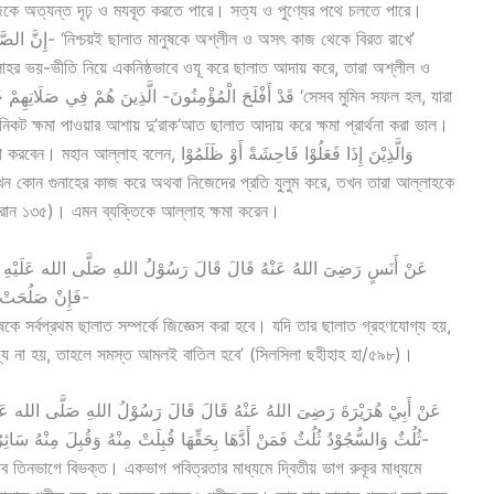
জেকে অত্যন্ত দৃঢ় ও মযবূত করতে পারে। সত্য ও পুণ্যের পথে চলতে পারে।
াহর ভয়-ভীতি নিয়ে একনিষ্ঠভাবে ওযূ করে ছালাত আদায় করে, তারা অশ্লীল ও
কট ক্ষমা পাওয়ার আশায় দু’রাক‘আত ছালাত আদায় করে ক্ষমা প্রার্থনা করা ভাল।
وَالَّذِيْنَ إِذَا فَعَلُوْا فَاحِشَةً أَوْ ظَلَ
 ইমরান ১৩৫)। এমন ব্যক্তিকে আল্লাহ ক্ষমা করেন।
عَنْ أَنَسٍ رَضِىَ اللهُ عَنْهُ قَالَ قَالَ رَسُوْلُ اللهِ صَلَّى الله عَلَيْهِ وسَلَّ
فَإِنْ صَلُحَتْ صَلُحَ لَهُ سَائِرُ عَمَلِهِ وَإِنْ فَسَدَتْ فَسَدَ سَائِرُ عَمَلِهِ-
ষকে সর্বপ্রথম ছালাত সম্পর্কে জিজ্ঞেস করা হবে। যদি তার ছালাত গ্রহণযোগ্য হয়,
য না হয়, তাহলে সমস্ত আমলই বাতিল হবে’ (সিলসিলা ছহীহাহ হা/৫৯৮)।
عَنْ أَبِيْ هُرَيْرَةَ رَضِىَ اللهُ عَنْهُ قَالَ قَالَ رَسُوْلُ اللهِ صَلَّى الله عَلَيْهِ و
ثُلُثٌ وَالسُّجُوْدُ ثُلُثٌ فَمَنْ أَدَّهَا بِحَقِّهَا قُبِلَتْ مِنْهُ وَقُبِلَ مِنْهُ سَائِرُ عَمَلِهِ وَمَنْ رُدَّتْ عَلَيْهِ صَلاَتُهُ رُدَّ عَلَيْهِ سَائِرُ عَمَلِهِ-
াব তিনভাগে বিভক্ত। একভাগ পবিত্রতার মাধ্যমে দ্বিতীয় ভাগ রুকূর মাধ্যমে