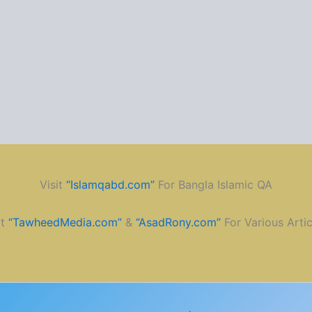
Visit
“Islamqabd.com”
For Bangla Islamic QA
it
“TawheedMedia.com”
&
“AsadRony.com”
For Various Artic