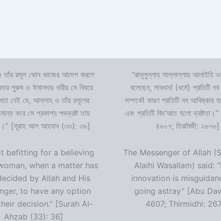
 তাঁর রসূল কোন কাজের আদেশ করলে
“রাসূলুল্লাহ সাল্লাল্লাহু আলাইহি ওয
দার পুরুষ ও ঈমানদার নারীর সে বিষয়ে
বলেছেন, সাবধান! (ধর্মে) প্রতিটি নব
ষমতা নেই যে, আল্লাহ ও তাঁর রসূলের
সম্পর্কে! কারণ প্রতিটি নব আবিষ্কার
ন্য করে সে প্রকাশ্য পথভ্রষ্ট তায়
এবং প্রতিটি বিদ‘আত হলো ভ্রষ্টতা।”
।” [সূরাহ আল আহযাব (৩৩): ৩৬]
৪৬০৭; তিরমিজী: ২৬৭৬]
ot befitting for a believing
The Messenger of Allah (S
woman, when a matter has
Alaihi Wasallam) said: 
decided by Allah and His
innovation is misguidan
ger, to have any option
going astray” [Abu Da
heir decision.” [Surah Al-
4607; Thirmidhi: 26
Ahzab (33): 36]