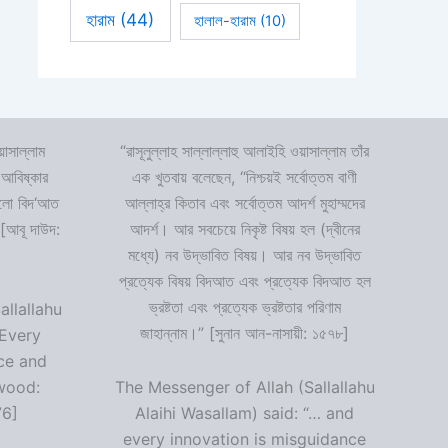
হারাম
(44)
হালাল-হারাম
(10)
়াসাল্লাম
“রাসূলুল্লাহ সাল্লাল্লাহু আলাইহি ওয়াসাল্লাম তাঁর
 আবিষ্কার
এক খুতবায় বলেছেন, “নিশ্চয়ই সর্বোত্তম বাণী
 হলো বিদ‘আত
আল্লাহ্‌র কিতাব এবং সর্বোত্তম আদর্শ মুহাম্মদের
 [আবূ দাউদ:
আদর্শ। আর সবচেয়ে নিকৃষ্ট বিষয় হল (দ্বীনের
মধ্যে) নব উদ্ভাবিত বিষয়। আর নব উদ্ভাবিত
প্রত্যেক বিষয় বিদআত এবং প্রত্যেক বিদআত হল
ভ্রষ্টতা এবং প্রত্যেক ভ্রষ্টতার পরিণাম
allallahu
জাহান্নাম।” [সুনান আন-নাসায়ী: ১৫৭৮]
“Every
ce and
wood:
The Messenger of Allah (Sallallahu
76]
Alaihi Wasallam) said: “… and
every innovation is misguidance