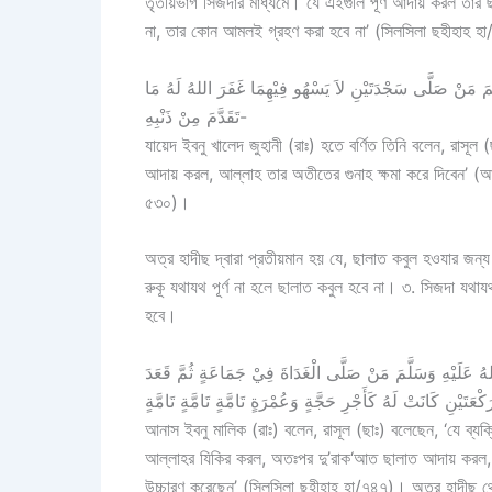
তৃতীয়ভাগ সিজদার মাধ্যমে। যে এইগুলি পূর্ণ আদায় করল তা
না, তার কোন আমলই গ্রহণ করা হবে না’ (সিলসিলা ছহীহাহ হ
مَ مَنْ صَلَّى سَجْدَتَيْنِ لاَ يَسْهُو فِيْهِمَا غَفَرَ اللهُ لَهُ مَا
تَقَدَّمَ مِنْ ذَنْبِهِ-
যায়েদ ইবনু খালেদ জুহানী (রাঃ) হতে বর্ণিত তিনি বলেন, রাসূ
আদায় করল, আল্লাহ তার অতীতের গুনাহ ক্ষমা করে দিবেন’ (আহ
৫৩০)।
অত্র হাদীছ দ্বারা প্রতীয়মান হয় যে, ছালাত কবুল হওযার জন্য 
রুকূ যথাযথ পূর্ণ না হলে ছালাত কবুল হবে না। ৩. সিজদা যথ
হবে।
َلَيْهِ وَسَلَّمَ مَنْ صَلَّى الْغَدَاةَ فِيْ جَمَاعَةٍ ثُمَّ قَعَدَ
আনাস ইবনু মালিক (রাঃ) বলেন, রাসূল (ছাঃ) বলেছেন, ‘যে ব্
আল্লাহর যিকির করল, অতঃপর দু’রাক‘আত ছালাত আদায় করল, তা
উচ্চারণ করেছেন’ (সিলসিলা ছহীহাহ হা/৭৪৭)। অত্র হাদীছ 