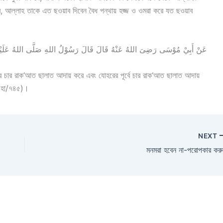
ে, আল্লাহ তাকে এত ছওয়াব দিবেন বৈধ পন্থায় হজ্জ ও ওমরা করে যত ছওয়াব
عَنْ أَبِيْ مُوْسَى رَضِىَ اللهُ عَنْهُ قَالَ قَالَ رَسُوْلُ اللهِ صَلَّى اللهُ عَلَيْهِ و
শতের চার রাক‘আত ছালাত আদায় করে এবং যোহরের পূর্বে চার রাক‘আত ছালাত আদায়
াহ হা/৭৪৫)।
NEXT
মনমরা হবেন না-পরোপকার করু