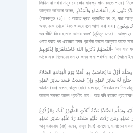
জিনিস যা দ্বারা মানুষ যে কোন সাফল্য লাভ করতে পারে। নি
আল্লাহ তা‘আলা বলেন, إِنَّ الصَّلاَةَ تَنْهَى عَنِ الْفَحْشَاءِ وَالْمُنْكَرِ- ‘নিশ্চয়ই ছালাত মানুষকে অশ্লীল ও অসৎ কাজ থেকে বিরত রাখে’
(আনকাবূত ৪৫)। এ আয়াত দ্বারা প্রমাণিত হয় যে, যারা আল্ল
অসৎ কাজ থেকে বিরত থাকবে বলে আশা করা যায়। قَدْ أَفْلَحَ الْمُؤْمِنُونَ- الَّذِينَ هُمْ فِي صَلَاتِهِمْ خَاشِعُونَ ‘সেসব মুমিন সফল হল, যারা
ভয় ভীতি নিয়ে ছালাত আদায় করল’ (মুমিনূন ১-২)। আল্লাহর নি
গুনাহ করার পর এইভাবে ক্ষমা প্রার্থনা করলে আল্লাহ তাকে ক্ষমা করবেন। মহান আল্লাহ বলেন, مُوْا
أَنْفُسَهُمْ ذَكَرُوا اللهَ فَاسْتَغْفَرُوْا لِذُنُوْبِهِمْ- ‘আর যারা যখন কোন গুনাহের কাজ করে অথবা নিজেদের প্রতি যুলুম করে, তখন তারা আল্লাহকে
ডাকে এবং নিজেদের গুনাহর জন্য ক্ষমা প্রার্থনা করে’ (আলে
مَ أَوَّلُ مَا يُحَاسَبُ بِهِ الْعَبْدُ يَوْمَ الْقِيَامَةِ الصَّلاَةُ
আনাস (রাঃ) বলেন, রাসূল (ছাঃ) বলেছেন, ‘ক্বিয়ামতের দিন মানু
তাহলে সমস্ত আমল গ্রহণীয় হবে। আর যদি ছালাত গ্রহণযোগ্
سَلَّمَ الصَّلاَةُ ثَلاَثَةُ أَثْلاَثٍ الطُّهُوْرُ ثُلُثٌ وَالرُّكُوْعُ
আবু হুরায়রাহ (রাঃ) বলেন, রাসূল (ছাঃ) বলেছেন, ছালাতের ছওয়