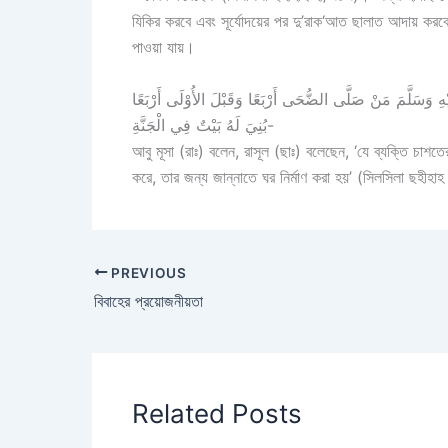
যিকির করবে এবং সূর্যোদয়ের পর দু’রাক‘আত ছালাত আদায় করব
পাওয়া যায়।
َسَلَّمَ مَنْ صَلَّى الضُّحَى أَرْبَعًا وَقَبْلَ الأُوْلَى أَرْبَعًا
بُنِيَ لَهُ بَيْتٌ فِي الْجَنَّةِ-
আবু মূসা (রাঃ) বলেন, রাসূল (ছাঃ) বলেছেন, ‘যে ব্যক্তি চা
করে, তার জন্য জান্নাতে ঘর নির্মাণ করা হয়’ (সিলসিলা ছহীহ
PREVIOUS
বিবাহের প্রয়োজনীয়তা
Related Posts