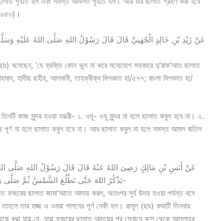
র ছালাত গৃহীত হল এবং সমস্ত আমলও গৃহীত হল। আর যার ছালাত গ্রহণ করা হবে
া/৬৪৩)।
عَنْ زَيْدِ بْنِ خَالِدٍ الْجُهَنِيِّ قَالَ قَالَ رَسُوْلُ اللهِ صَلَّى اللهُ عَلَيْهِ وَسَلَّ
ল (ছাঃ) বলেছেন, ‘যে ব্যক্তি কোন ভুল না করে মনোযোগ সহকারে দু’রাক‘আত ছালাত
মাদ, হাদীছ ছহীহ, আলবানী, তাহক্বীক্ব মিশকাত হা/৫৭৭; বাংলা মিশকাত হা/
তিনটি কাজ সুন্দর হওয়া যরূরী- ১. ওযূ- ওযূ সুন্দর না হলে ছালাত কবুল হবে না। ২.
াযথ পূর্ণ না হলে ছালাত কবুল হবে না। আর ছালাত কবুল না হলে সমস্ত আমল বাতিল
عَنْ أَنَسِ بْنِ مَالِكٍ رَضِىَ اللهُ عَنْهُ قَالَ قَالَ رَسُوْلُ اللهِ صَلَّى اللهُ ع
يَذْكُرُ اللهَ حَتَّى تَطْلُعَ الشَّمْسُ ثُمَّ صَلَّى رَكْعَتَيْنِ كَانَتْ لَهُ كَأَجْرِ حَجَّةٍ وَعُمْرَةٍ تَامَّةٍ تَامَّةٍ تَامَّةٍ-
যক্তি ফজরের ছালাত জামা‘আতে আদায় করল, অতঃপর সূর্য উদয় হওয়া পর্যন্ত বসে
হলে তার হজ্জ ও ওমরা পালনের পূর্ণ নেকী হল। রাসূল (ছাঃ) কথাটি তিনবার
থেকে বুঝা যায় যে, যারা ফজরের ছালাত আদয়ের পর সেখানে বসে থেকে আল্লাহর