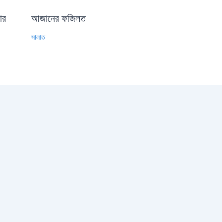
োর
আজানের ফজিলত
সালাত