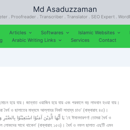
Md Asaduzzaman
eter . Proofreader . Transcriber . Translator . SEO Expert . Wor
Articles
Softwares
Islamic Websites
ng
Arabic Writing Links
Services
Contact
হ মোচন হয়ে যায়। জান্নাত ওয়াজিব হয়ে যায় এবং পরকালে বড় লাভবান হওয়া যায়।
শীল লোকদের সাথে থাকেন’ (বাক্বারাহ ১৫৩)। ধৈর্য ও নফল ছালাত এদু’টি এমন