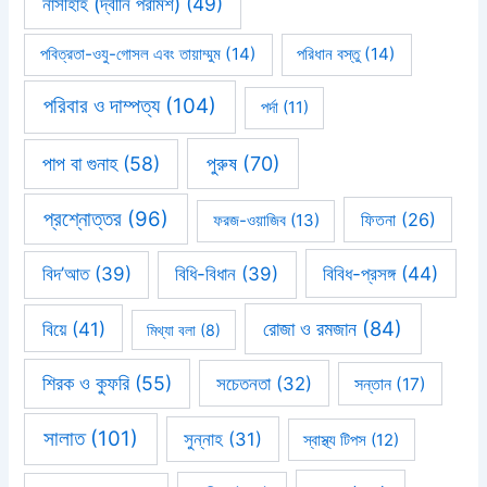
নাসীহাহ (দ্বীনি পরামর্শ)
(49)
পবিত্রতা-ওযু-গোসল এবং তায়াম্মুম
(14)
পরিধান বস্তু
(14)
পরিবার ও দাম্পত্য
(104)
পর্দা
(11)
পাপ বা গুনাহ
(58)
পুরুষ
(70)
প্রশ্নোত্তর
(96)
ফিতনা
(26)
ফরজ-ওয়াজিব
(13)
বিবিধ-প্রসঙ্গ
(44)
বিদ’আত
(39)
বিধি-বিধান
(39)
রোজা ও রমজান
(84)
বিয়ে
(41)
মিথ্যা বলা
(8)
শিরক ও কুফরি
(55)
সচেতনতা
(32)
সন্তান
(17)
সালাত
(101)
সুন্নাহ
(31)
স্বাস্থ্য টিপস
(12)