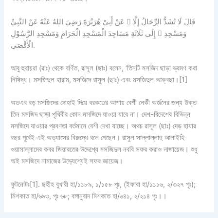
عَنْ أَبِىْ هُرَيْرَةَ رَضِيَ اللهُ عَنْهُ عَنْ النَّبِيِّ  قَالَ لَا تُشَدُّ الرِّحَالُ إِلَّا
إِلَى ثَلَاثَةِ مَسَاجِدَ الْمَسْجِدِ الْحَرَامِ وَمَسْجِدِ الرَّسُوْلِ  وَمَسْجِدِ
الْأَقْصَى.
আবু হুরায়রা (রাঃ) থেকে বর্ণিত, রাসূল (ছাঃ) বলেন, ‘তিনটি মসজিদ ছাড়া ভ্রমণ করা
নিষিদ্ধ। মসজিদুল হারাম, মসজিদে রাসূল (ছাঃ) এবং মসজিদুল আক্বছা।[1]
অতএব বড় মসজিদের দোহাই দিয়ে বরকতের আশায় বেশী নেকী অর্জনের জন্য উক্ত
তিন মসজিদ ছাড়া পৃথিবীর কোন মসজিদে যাওয়া যাবে না। দেশ-বিদেশের বিভিন্ন
মসজিদে যাওয়ার প্রবণতা বর্তমানে বেশী দেখা যাচ্ছে। অথচ রাসূল (ছাঃ) দেড় হাযার
বছর পূর্বেই এই অভ্যাসের বিরুদ্ধে বলে গেছেন। রাসুল সাল্লাল্লাহু আলাইহি
ওয়াসাল্লামের কবর জিয়ারতের উদ্দেশ্যে মসজিদুল নববি সফর করাও নাজায়েজ। শুধু
অই মসজিদে নামাজের উদ্দ্যেশ্যেই সফর জায়েজ।
ফুটনোটঃ[1]. ছহীহ বুখারী হা/১১৮৯, ১/১৫৮ পৃঃ, (ইফাবা হা/১১১৬, ২/৩২৭ পৃঃ);
মিশকাত হা/৬৯৩, পৃঃ ৬৮; বঙ্গানুবাদ মিশকাত হা/৬৪১, ২/২১৪ পৃঃ।।