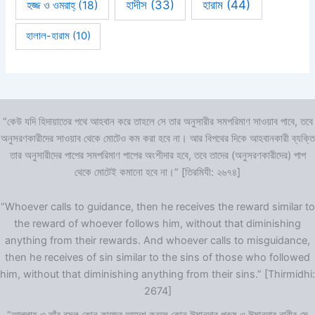
হারাম
(44)
হাদীস
(33)
হজ্জ ও ওমরাহ্‌
(18)
হালাল-হারাম
(10)
“কেউ যদি হিদায়াতের পথে আহবান করে তাহলে সে তার অনুসারীর সমপরিমাণ সাওয়াব পাবে, তবে
অনুসরণকারীদের সাওয়াব থেকে মোটেও কম করা হবে না। আর বিপথের দিকে আহবানকারী ব্যক্তি
তার অনুসারীদের পাপের সমপরিমাণ পাপের অংশীদার হবে, তবে তাদের (অনুসরণকারীদের) পাপ
থেকে মোটেই কমানো হবে না।” [তিরমিযী: ২৬৭৪]
“Whoever calls to guidance, then he receives the reward similar to
the reward of whoever follows him, without that diminishing
anything from their rewards. And whoever calls to misguidance,
then he receives of sin similar to the sins of those who followed
him, without that diminishing anything from their sins.” [Thirmidhi:
2674]