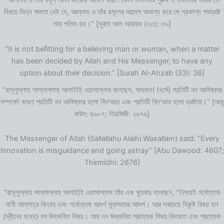
“আল্লাহ ও তাঁর রসূল কোন কাজের আদেশ করলে কোন ঈমানদার পুরুষ ও ঈমানদার নারীর সে
বিষয়ে ভিন্ন ক্ষমতা নেই যে, আল্লাহ ও তাঁর রসূলের আদেশ অমান্য করে সে প্রকাশ্য পথভ্রষ্ট
তায় পতিত হয়।” [সূরাহ আল আহযাব (৩৩): ৩৬]
“It is not befitting for a believing man or woman, when a matter
has been decided by Allah and His Messenger, to have any
option about their decision.” [Surah Al-Ahzab (33): 36]
“রাসূলুল্লাহ সাল্লাল্লাহু আলাইহি ওয়াসাল্লাম বলেছেন, সাবধান! (ধর্মে) প্রতিটি নব আবিষ্কার
সম্পর্কে! কারণ প্রতিটি নব আবিষ্কার হলো বিদ‘আত এবং প্রতিটি বিদ‘আত হলো ভ্রষ্টতা।” [আবূ
দাউদ: ৪৬০৭; তিরমিজী: ২৬৭৬]
The Messenger of Allah (Sallallahu Alaihi Wasallam) said: “Every
innovation is misguidance and going astray” [Abu Dawood: 4607;
Thirmidhi: 2676]
“রাসূলুল্লাহ সাল্লাল্লাহু আলাইহি ওয়াসাল্লাম তাঁর এক খুতবায় বলেছেন, “নিশ্চয়ই সর্বোত্তম
বাণী আল্লাহ্‌র কিতাব এবং সর্বোত্তম আদর্শ মুহাম্মদের আদর্শ। আর সবচেয়ে নিকৃষ্ট বিষয় হল
(দ্বীনের মধ্যে) নব উদ্ভাবিত বিষয়। আর নব উদ্ভাবিত প্রত্যেক বিষয় বিদআত এবং প্রত্যেক