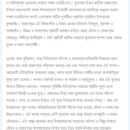
ও অবিশ্বাস্য দুঃসাহস দেখাতে সক্ষম হয়েছিলেন। মুহাম্মাদ ইবনে কাসিম তারুণ্যের
টগবগে রক্তবলেই ভারত উপমহাদেশে ইসলামী সালতানাতের মানচিত্র অঙ্কন করতে
সক্ষম হয়েছিলেন বলেই এখানকার মাটির সুগভীরে প্রোথিত হয়েছিল ইসলামের
বৃক্ষরাজি। তারুণ্যের এই বিজয়গাঁথা ও বিজয় রচনার ইতিহাস বিস্তৃত, ব্যাপক ও
সার্বজনীন। বিজয় ও সাফল্যের প্রতিটি রনাঙ্গনে ছড়িয়ে আছে যৌবন ও তারুণ্যের
তাজাখুন, উদ্দীপ্ত উপস্থিতি। তাই প্রতিটি জাতির সবচেয়ে মূল্যবান সম্পদ হচ্ছে তাদের
যুবক ও তরুণ জনগোষ্ঠী।
সুতরাং যারা বুদ্ধিমান, যারা ইতিহাসের গতিপথ ও সাফল্যের চাবিকাঠি নিজেদের হাতে
রাখতে চায় তারা তারুণ্যের শক্তিকে গুরুত্ব দেয় এবং সযত্নে রক্ষা করে এই সম্পদ।
আরেকটি ঐতিহাসিক বাস্তবতা হচ্ছে, কালে কালে বিভিন্ন গোষ্ঠীর মধ্যে নানামাত্রিক
যুদ্ধ চলে এসেছে। কখনও সরাসরি কখনও বা পরোক্ষ ও স্নায়ুযুদ্ধ। আর এই যুদ্ধের
উৎসও বিভিন্ন রকমের। সম্ভবত পৃথিবীর ইতিহাসের সবচেয়ে প্রাচীন যুদ্ধ হলো
মতাদর্শে বিজয়ী হওয়ার যুদ্ধ। আজকের বিশ্ব পরম ক্ষুধাকাতর এক দানবে পরিণত
হয়েছে। ফলে যে কোনো উপায়ে এই ক্ষুধা নিবারণের উগ্র বাসনায় লিপ্ত। আর এই
উগ্রবাসনা পূরণ করতে পরিকল্পিতভাবে টার্গেটে পরিণত করা হয়েছে যৌবন ও তারুণ্যের
উচ্ছলতাকে। এই কাজে সবচেয়ে বেশি ব্যবহার করা হচ্ছে উদ্যম সংস্কৃতি ও অবাধ
যৌনাচার। এই অস্ত্র ব্যবহার করে বিশ্বমোড়লরা অত্যন্ত কৌশল ও নিষ্ঠুর উপায়ে
যৌবন ও তারুণ্যের পাগলাঘোড়ার লাগাম হাতে নিয়ে স্বার্থ উদ্ধার করে তাদেরকে