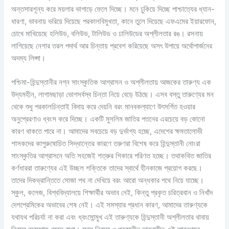
অন্তসারশূন্য করে ময়লার ভাগাড়ে ফেলে দিচ্ছে। মনে ঢুকিয়ে দিচ্ছে পাশ্চাত্যের ধ্যান-
ধারণা, ভাবনায় ভরিয়ে দিয়েছে পরকালবিমুখতা, কানে তুলে দিয়েছে এফএমের ইয়ারফোন,
চোখে মাখিয়েছে হলিউড, বলিউড, টালিউড ও ঢালিউডের অশ্লীলতার রঙ। রসনায়
লাগিয়েছে নেশার তরল পদার্থ আর চিন্তায় প্রবেশ করিয়েছে অসৎ উপায়ে অর্থোপার্জনের
অদম্য লিপ্সা।
পশ্চিমা-হিন্দুস্তানীর নগ্ন সাংস্কৃতিক আগ্রাসন ও অশ্লীলতায় আজকের তারুণ্য এক
উদ্যমহীন, লাগামছাড়া ভোগসর্বস্ব চিন্তা নিয়ে বেড়ে উঠছে। এসব বস্তু তারুণ্যের মন
থেকে শুধু পরকালচিন্তাই বিদায় করে দেয়নি বরং মানবকল্যাণে উৎসর্গিত হওয়ার
অনুপ্রেরণাও ধ্বংস করে দিচ্ছে। একটি মুসলিম জাতির পতনের এরচেয়ে বড় কোনো
কারণ থাকতে পারে না। আমাদের সবচেয়ে বড় দুর্ভাগ্য হচ্ছে, এদেশের ক্ষমতালোভী
শাসকদের কাপুরুষোচিত সিদ্ধান্তের কারণে তরুণরা বিশেষ করে হিন্দুস্তানী নোংরা
সাংস্কৃতির আগ্রাসনে অতি সহজেই শত্রুর শিকারে পরিণত হচ্ছে। তথাকথিত জাতির
কর্ণধাররা তারুণ্যের এই উচ্ছল শক্তিকে তাদের স্বার্থে হীনকাজে প্রয়োগ করছে।
তাদের দিকভ্রান্তিতে সোজা পথ না দেখিয়ে বরং আরো অন্ধকার পথে নিয়ে যাচ্ছে।
স্কুল, কলেজ, বিশ্ববিদ্যালয়ে শিক্ষার্থীর অভাব নেই, কিন্তু প্রকৃত চরিত্রবান ও নিখাঁদ
দেশপ্রেমিকের অভাবের শেষ নেই। এই সমস্যার প্রধান কারণ, আমাদের তারুণ্যকে
যথাযথ পরিচর্যা না করা এবং ধ্বংসোন্মুখ এই তারুণ্যকে হিন্দুস্তানী অশ্লীলতার থাবায়