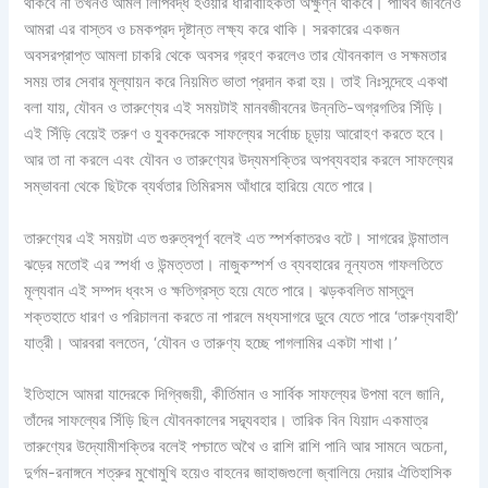
থাকবে না তখনও আমল লিপিবদ্ধ হওয়ার ধারাবাহিকতা অক্ষুণ্ন থাকবে। পার্থিব জীবনেও
আমরা এর বাস্তব ও চমকপ্রদ দৃষ্টান্ত লক্ষ্য করে থাকি। সরকারের একজন
অবসরপ্রাপ্ত আমলা চাকরি থেকে অবসর গ্রহণ করলেও তার যৌবনকাল ও সক্ষমতার
সময় তার সেবার মূল্যায়ন করে নিয়মিত ভাতা প্রদান করা হয়। তাই নিঃসন্দেহে একথা
বলা যায়, যৌবন ও তারুণ্যের এই সময়টাই মানবজীবনের উন্নতি-অগ্রগতির সিঁড়ি।
এই সিঁড়ি বেয়েই তরুণ ও যুবকদেরকে সাফল্যের সর্বোচ্চ চূড়ায় আরোহণ করতে হবে।
আর তা না করলে এবং যৌবন ও তারুণ্যের উদ্যমশক্তির অপব্যবহার করলে সাফল্যের
সম্ভাবনা থেকে ছিটকে ব্যর্থতার তিমিরসম আঁধারে হারিয়ে যেতে পারে।
তারুণ্যের এই সময়টা এত গুরুত্বপূর্ণ বলেই এত স্পর্শকাতরও বটে। সাগরের উন্মাতাল
ঝড়ের মতোই এর স্পর্ধা ও উন্মত্ততা। নাজুকস্পর্শ ও ব্যবহারের নূন্যতম গাফলতিতে
মূল্যবান এই সম্পদ ধ্বংস ও ক্ষতিগ্রস্ত হয়ে যেতে পারে। ঝড়কবলিত মাস্তুল
শক্তহাতে ধারণ ও পরিচালনা করতে না পারলে মধ্যসাগরে ডুবে যেতে পারে ‘তারুণ্যবাহী’
যাত্রী। আরবরা বলতেন, ‘যৌবন ও তারুণ্য হচ্ছে পাগলামির একটা শাখা।’
ইতিহাসে আমরা যাদেরকে দিগ্বিজয়ী, কীর্তিমান ও সার্বিক সাফল্যের উপমা বলে জানি,
তাঁদের সাফল্যের সিঁড়ি ছিল যৌবনকালের সদ্ব্যবহার। তারিক বিন যিয়াদ একমাত্র
তারুণ্যের উদ্যোমীশক্তির বলেই পশ্চাতে অথৈ ও রাশি রাশি পানি আর সামনে অচেনা,
দুর্গম-রনাঙ্গনে শত্রুর মুখোমুখি হয়েও বাহনের জাহাজগুলো জ্বালিয়ে দেয়ার ঐতিহাসিক