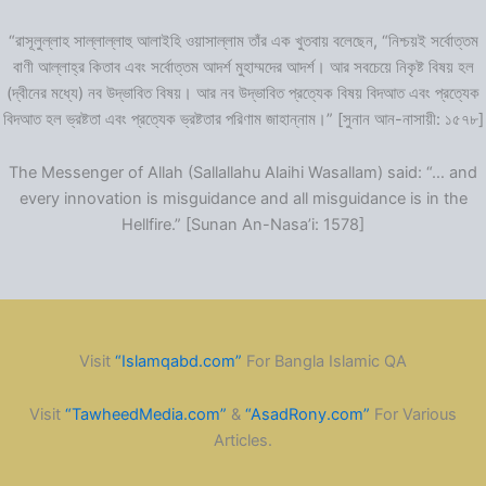
“রাসূলুল্লাহ সাল্লাল্লাহু আলাইহি ওয়াসাল্লাম তাঁর এক খুতবায় বলেছেন, “নিশ্চয়ই সর্বোত্তম
বাণী আল্লাহ্‌র কিতাব এবং সর্বোত্তম আদর্শ মুহাম্মদের আদর্শ। আর সবচেয়ে নিকৃষ্ট বিষয় হল
(দ্বীনের মধ্যে) নব উদ্ভাবিত বিষয়। আর নব উদ্ভাবিত প্রত্যেক বিষয় বিদআত এবং প্রত্যেক
বিদআত হল ভ্রষ্টতা এবং প্রত্যেক ভ্রষ্টতার পরিণাম জাহান্নাম।” [সুনান আন-নাসায়ী: ১৫৭৮]
The Messenger of Allah (Sallallahu Alaihi Wasallam) said: “… and
every innovation is misguidance and all misguidance is in the
Hellfire.” [Sunan An-Nasa’i: 1578]
Visit
“Islamqabd.com”
For Bangla Islamic QA
Visit
“TawheedMedia.com”
&
“AsadRony.com”
For Various
Articles.