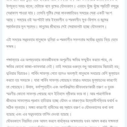
উপযুক্ত সময় থাকে; যেটাকে বলে বৃক্ষের যৌবনকাল। এভাবে খুঁজে খুঁজে প্রতিটি বস্তুর
সেরাকাল পাওয়া যায়। তেমনি সৃষ্টির সেরা মানবজাতিরও সময়ের সেরা একটি অংশ
আছে। সময়ের ওই অংশটাই তার ইহকালীন ও পরকালীন সুখ-বিলাস ও জন্মের
স্বার্থকতার মূল স্তম্ভ। মানুষের জীবনের সেই সেরাকালটা হচ্ছে যৌবনকাল।
এই সময়ের সদ্ব্যবহার মানুষকে দুনিয়া ও পরকালীন সফলতার সর্বোচ্চ চূড়ায় নিয়ে যেতে
সক্ষম।
পক্ষান্তরে এর অপব্যবহার মানবজীবনকে অপূরণীয় ক্ষতির সম্মুখীন করতে পারে, যে
ক্ষতির কোনো কাজা-কাফফারা নেই। তাই সময়ের গুরুত্ব শুধু আখেরাতের বিচারেই নয়;
দুনিয়ার বিচারেও। পার্থিব সাফল্য পেতে হলেও অবশ্যই মানুষকে সবচেয়ে বেশি মূল্যায়ন
করতে হয় সময়কে। যারা পার্থিব সাফল্য পেয়েছেন তারাও সময়ের মূল্যায়নের কারণেই
তা পেয়েছেন। উদাস, কর্মস্পৃহাহীন এবং অপরিকল্পিত জীবনধারণকারী তরুণ ও যুবক
স্মরণীয় কোনো সাফল্য পেয়েছে বলে ইতিহাস স্বীকার করে না। আর পারলৌকিক
জীবনের সাফল্যের প্রধান হাতিয়ার হচ্ছে যৌবন ও তারুণ্যের উদ্যোমীশক্তির যথার্থ ও
সঠিক ব্যবহার। সঙ্গত কারণেই হাদীসের বহু স্থানে তরুণ ও যৌবনকালের কথা বলা
হয়েছে এবং এর সদ্ব্যবহারে তাগিদ দেওয়া হয়েছে।
যৌবনকালে নিয়মিত নেক আমল করলে বার্ধক্যের অক্ষমতায় যখন আমল করার সক্ষমতা