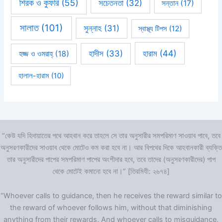
শিরক ও কুফরি
(55)
সচেতনতা
(32)
সন্তান
(17)
সালাত
(101)
সুন্নাহ
(31)
স্বাস্থ্য টিপস
(12)
হারাম
(44)
হাদীস
(33)
হজ্জ ও ওমরাহ্‌
(18)
হালাল-হারাম
(10)
“কেউ যদি হিদায়াতের পথে আহবান করে তাহলে সে তার অনুসারীর সমপরিমাণ সাওয়াব পাবে, তবে
অনুসরণকারীদের সাওয়াব থেকে মোটেও কম করা হবে না। আর বিপথের দিকে আহবানকারী ব্যক্তি
তার অনুসারীদের পাপের সমপরিমাণ পাপের অংশীদার হবে, তবে তাদের (অনুসরণকারীদের) পাপ
থেকে মোটেই কমানো হবে না।” [তিরমিযী: ২৬৭৪]
“Whoever calls to guidance, then he receives the reward similar to
the reward of whoever follows him, without that diminishing
anything from their rewards. And whoever calls to misguidance,