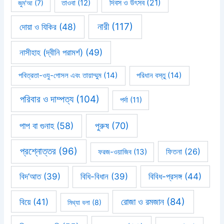
দিবস ও উৎসব
(21)
জুম'আ
(7)
তাওবা
(12)
নারী
(117)
দোয়া ও যিকির
(48)
নাসীহাহ (দ্বীনি পরামর্শ)
(49)
পবিত্রতা-ওযু-গোসল এবং তায়াম্মুম
(14)
পরিধান বস্তু
(14)
পরিবার ও দাম্পত্য
(104)
পর্দা
(11)
পাপ বা গুনাহ
(58)
পুরুষ
(70)
প্রশ্নোত্তর
(96)
ফিতনা
(26)
ফরজ-ওয়াজিব
(13)
বিবিধ-প্রসঙ্গ
(44)
বিদ’আত
(39)
বিধি-বিধান
(39)
রোজা ও রমজান
(84)
বিয়ে
(41)
মিথ্যা বলা
(8)