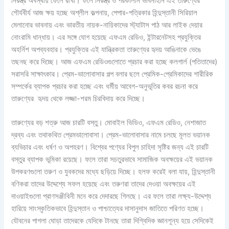
নিরস্ত্র অবস্থায় ফেলে রাখা। ফলে নিরস্ত্র ও পরকালীন ভাবনাহীন এই তারুণ্যের
শৌর্যবীর্য আজ ক্ষয় হচ্ছে অশ্লীল কল্পনায়, পেপার-পত্রিকার হিন্দুস্তানী সিরিয়াল
মেলানোর ভাবনায় এবং ভারতীয় নায়ক-নায়িকাদের স্ট্যাটাস পাঠ আর লাইক দেয়ার
নোংরামি ধান্ধায়। এর সঙ্গে যোগ হয়েছে এফএম রেডিও, ইন্টারনেটসহ প্রযুক্তির
অহর্নিশ অপব্যবহার। প্রযুক্তির এই যান্ত্রিকতা তারুণ্যের হৃদয় আঙিনাকে ভেঙে
তছনছ করে দিচ্ছে। আজ এফএম রেডিওগুলোতে প্রচার করা হচ্ছে কলগার্ল (পতিতাদের)
সরাসরি সাক্ষাৎকার। প্রেম-ভালোবাসার গল্প বলার ছলে প্রেমিক-প্রেমিকাদের শারীরিক
সম্পর্কের ব্যাপক প্রচার করা হচ্ছে এবং ধর্মীয় আবেগ-অনুভূতির কবর রচনা করে
তারুণ্যের হৃদয় থেকে লজ্জা-শরম চিরবিদায় করে দিচ্ছে।
তারুণ্যের বড় শত্রু আজ চারটি বস্তু। মোবাইল ভিডিও, এফএম রেডিও, নেশাজাত
দ্রব্য এবং তথাকথিত প্রেমভালোবাসা। প্রেম-ভালোবাসার নামে চলছে মূলত ভয়ানক
ব্যভিচার এবং ধর্ষণ ও অপহরণ। বিশ্বের পণ্যের বিপুল চাহিদা সৃষ্টির জন্য এই চারটি
বস্তুর ব্যাপক ভূমিকা রয়েছে। ফলে তারা সচতুরভাবে সামাজিক অবক্ষয়ের এই ভয়ানক
উপকরণগুলো তরুণ ও যুবকদের মধ্যে ছড়িয়ে দিচ্ছে। হলফ করেই বলা যায়, হিন্দুস্তানী
বণিকরা তাদের উদ্দেশ্যে সফল হয়েছে এবং তরুণরা তাদের দেওয়া অবক্ষয়ের এই
দাওয়াইগুলো প্রাণসঞ্জীবিনী মনে করে দেদারছে গিলছে। এর ফলে তারা লক্ষ্য-উদ্দেশ্য
হারিয়ে সাংস্কৃতিকভাবে হিন্দুস্তান ও পাশ্চাত্যের দাসানুদাস জাতিতে পরিণত হচ্ছে।
যৌবনের পাগলা ঘোড়া তাদেরকে যেদিকে টানছে তারা দিগ্বিদিক জ্ঞানশূন্য হয়ে সেদিকেই