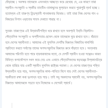
দৌড়াচ্ছে। অবক্ষয় তাদেরকে এমনভাবে আচ্ছন্ন করে রেখেছে যে, এর কারণে তারা
স্বাধীন-সংস্কৃতি ও স্বকীয় তাহযীব-তামাদ্দুনের মূল্যায়ন করতে পুরোপুরি ব্যর্থ হচ্ছে।
হতোদ্যম এই তারুণ্য হিন্দুস্তানী গানবাজনায় বিভোর। তাই তারা নিজ দেশের গান ও
বিজয়ের নিশান ওড়ানোর সাহস দেখাতে পারছে না।
সুতরাং তারুণ্যের এই উদ্ভাবনীশক্তি ধরে রাখতে হলে অবশ্যই ইহুদি-খ্রিস্টান-
পৌত্তলিক সংস্কৃতি ও অশ্লীলতার ছোবল থেকে তাদেরকে দূরে রাখতে হবে। বাঁচাতে
হবে দেশের স্বাধীনতা। আমাদের এই মুসলিম দেশটির বিরুদ্ধে বিজাতির দাদাগিরি
প্রতিহত করতে সর্বাগ্রে তাদের অপসংস্কৃতির বিরুদ্ধে রুখে দাঁড়াতে হবে। অন্যথায়
আমাদের পরিণতি হতে পারে হায়দারাবাদের মতো, যে দেশটি স্বাধীন হওয়া সত্ত্বেও ভারত
বিভিন্ন কলাকৌশলে দখল করে নেয় এবং এভাবে পৌত্তলিকদের ষড়যন্ত্রে বিশ্বমানচিত্র
থেকে হারিয়ে যায় একটি স্বাধীন মুসলিম রাষ্ট্রের পতাকা। যে দেশের তারুণ্যের শক্তি
উদ্যমহীন হয়ে পড়ে, অপসংস্কৃতির কাদা-পানিতে মিশে যায় সেই দেশের স্বাধীনতা-
স্বকীয়তা রক্ষা করা দুঃসাধ্য হয়ে পড়ে। তাই শুধু পরকালের স্বার্থেই নয়, অপসংস্কৃতির
বিরুদ্ধে আমাদেরকে লড়তে হবে নিজেদের ও দেশেরই স্বার্থে।