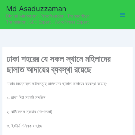
C
Skip
Md Asaduzzaman
a
to
t
Digital Marketer . Proofreader . Transcriber .
content
e
Translator . SEO Expert . WordPress Expert
g
o
r
i
e
ঢাকা শহরের যে সকল স্থানে মহিলাদের
s
ছালাত আদায়ের ব্যবস্থা রয়েছে
ঢাকার নিম্নোক্ত স্থানসমূহে মহিলাদের ছালাত আদায়ের ব্যবস্থা রয়েছে:
১. ঢাকা নিউ মার্কেট মসজিদ
২. রাইফেলস স্কয়ার (জিগাতলা)
৩. ইস্টার্ন মল্লিকার ছাদে