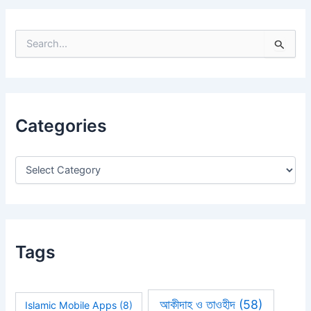
S
e
a
r
c
h
Categories
f
o
r
:
Tags
আকীদাহ ও তাওহীদ
(58)
Islamic Mobile Apps
(8)