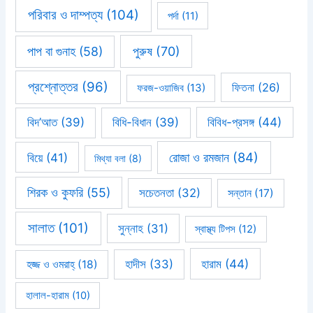
পরিবার ও দাম্পত্য
(104)
পর্দা
(11)
পাপ বা গুনাহ
(58)
পুরুষ
(70)
প্রশ্নোত্তর
(96)
ফিতনা
(26)
ফরজ-ওয়াজিব
(13)
বিবিধ-প্রসঙ্গ
(44)
বিদ’আত
(39)
বিধি-বিধান
(39)
রোজা ও রমজান
(84)
বিয়ে
(41)
মিথ্যা বলা
(8)
শিরক ও কুফরি
(55)
সচেতনতা
(32)
সন্তান
(17)
সালাত
(101)
সুন্নাহ
(31)
স্বাস্থ্য টিপস
(12)
হারাম
(44)
হাদীস
(33)
হজ্জ ও ওমরাহ্‌
(18)
হালাল-হারাম
(10)