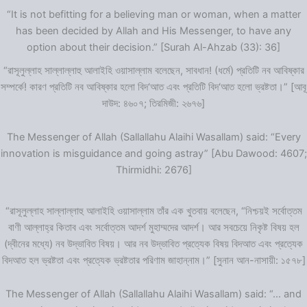
“It is not befitting for a believing man or woman, when a matter
has been decided by Allah and His Messenger, to have any
option about their decision.” [Surah Al-Ahzab (33): 36]
“রাসূলুল্লাহ সাল্লাল্লাহু আলাইহি ওয়াসাল্লাম বলেছেন, সাবধান! (ধর্মে) প্রতিটি নব আবিষ্কার
সম্পর্কে! কারণ প্রতিটি নব আবিষ্কার হলো বিদ‘আত এবং প্রতিটি বিদ‘আত হলো ভ্রষ্টতা।” [আবূ
দাউদ: ৪৬০৭; তিরমিজী: ২৬৭৬]
The Messenger of Allah (Sallallahu Alaihi Wasallam) said: “Every
innovation is misguidance and going astray” [Abu Dawood: 4607;
Thirmidhi: 2676]
“রাসূলুল্লাহ সাল্লাল্লাহু আলাইহি ওয়াসাল্লাম তাঁর এক খুতবায় বলেছেন, “নিশ্চয়ই সর্বোত্তম
বাণী আল্লাহ্‌র কিতাব এবং সর্বোত্তম আদর্শ মুহাম্মদের আদর্শ। আর সবচেয়ে নিকৃষ্ট বিষয় হল
(দ্বীনের মধ্যে) নব উদ্ভাবিত বিষয়। আর নব উদ্ভাবিত প্রত্যেক বিষয় বিদআত এবং প্রত্যেক
বিদআত হল ভ্রষ্টতা এবং প্রত্যেক ভ্রষ্টতার পরিণাম জাহান্নাম।” [সুনান আন-নাসায়ী: ১৫৭৮]
The Messenger of Allah (Sallallahu Alaihi Wasallam) said: “… and