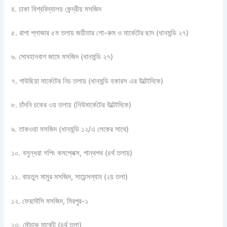
৪. ঢাকা বিশ্ববিদ্যালয় কেন্দ্রীয় মসজিদ
৫. রাপা প্লাজার ৫ম তলায় জয়ীতার শো-রুম ও মার্কেটের ছাদ (ধানমন্ডি ২৭)
৬. সোবহানবাগ জামে মসজিদ (ধানমন্ডি ২৭)
৭. গাউছিয়া মার্কেটের নিচ তলায় (ধানমন্ডি হকারস এর উল্টোদিকে)
৮. চাঁদনি চকের ৩য় তলায় (নিউমার্কেটের উল্টোদিকে)
৯. তাকওয়া মসজিদ (ধানমন্ডি ১২/এ লেকের সাথে)
১০. বসুন্ধরা শপিং কমপ্লেক্স, পান্থপথ (৪র্থ তলায়)
১১. বায়তুল মামুর মসজিদ, সায়েন্সল্যাব (২য় তলা)
১২. ফেরদৌসি মসজিদ, মিরপুর-১
১৩. মৌচাক মার্কেট (৪র্থ তলা)