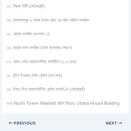
২৩. পিঙ্ক সিটি (বেইজমেন্ট)
২৪. মোহাম্মদপুর এ স্যার সৈয়দ রোড এর আল আমিন মসজিদ
২৫. আযাদ মসজিদ (গুলশান ২)
২৬. নায়েম ভবন মসজিদ (ঢাকা কলেজের পেছনে)
২৭. ল্যাব এইড ডায়াগনস্টিক হসপিটাল (১.৫ তলা)
২৮. টুইন টাওয়ার শপিং সেন্টার (৪র্থ তলা)
২৯. ইবনে সিনা ডায়াগনস্টিক সেন্টার ধানমণ্ডি (বেইজমেন্ট)
৩০) North Tower (Market) 8th floor, Uttara House Building
PREVIOUS
NEXT