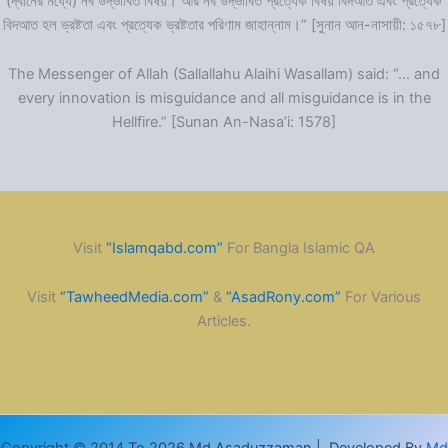
(দ্বীনের মধ্যে) নব উদ্ভাবিত বিষয়। আর নব উদ্ভাবিত প্রত্যেক বিষয় বিদআত এবং প্রত্যেক
বিদআত হল ভ্রষ্টতা এবং প্রত্যেক ভ্রষ্টতার পরিণাম জাহান্নাম।” [সুনান আন-নাসায়ী: ১৫৭৮]
The Messenger of Allah (Sallallahu Alaihi Wasallam) said: “… and
every innovation is misguidance and all misguidance is in the
Hellfire.” [Sunan An-Nasa’i: 1578]
Visit
“Islamqabd.com”
For Bangla Islamic QA
Visit
“TawheedMedia.com”
&
“AsadRony.com”
For Various
Articles.