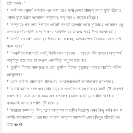
চেষ্টা করুন।’
* ‘ফর্সা আর সৌন্দর্য কখনোই এক কথা নয়। ফর্সা কেবল চামড়ার মধ্যে ফুটে উঠলেও
সৌন্দর্য ফুটে উঠতে প্রয়োজন আল্লাহর আনুগত্য ও উত্তম চরিত্র।’
* ‘আল্লাহর পক্ষ হতে নির্ধারিত প্রতিটা বিষয়ই আপনার প্রতি সুবিচার। প্রয়োজন শুধু
আপনাকে তাঁর প্রতি আস্থাশীল ও নির্ভরশীল হওয়া এবং তাঁরই উপর ভরসা করা।’
* ‘আপনি যত বেশি আল্লাহর উপর ভরসা করবেন, আপনার পক্ষে ধৈর্যধারণ ততোবেশি
সহজ হবে।’
* ‘একাকীত্ব সবসময়ই একটু বিরক্তিকর মনে হয় । তবে যে তাঁর প্রভুর (আল্লাহর)
আনুগত্য করে করে সে কখনো একাকীত্ব অনুভব করে না।’
* ‘মুসলিম হিসেবে জন্মগ্রহণের চেয়ে মুসলিম হিসেবে মৃত্যুবরণ করতে পারাটাই অধিক
গুরুত্বপূর্ণ।’
* ‘এমন কাউকে ভালোবাসা উচিত নয় যে আল্লাহকেই ভালোবাসতে জানেননা।’
* ‘আমরা অনেক সময় ধরে কোন মানুষকে প্রভাবিত করেও তার খুব কমই দৃষ্টি আকর্ষণ
করতে পারি, অথচ আমরা এমন এক সত্তাকে (আল্লাহকে) ভুলে থাকি যে কিনা
সবসময়ই আমাদের প্রতি দৃষ্টি রাখেন।’
* ‘সবচেয়ে কষ্টসাধ্য বিষয় হলো আল্লাহর সন্তুষ্টির উদ্দেশ্যে এমন কিছু বর্জন করা যা
আপনি ভালোবাসেন। তবে মনে রাখবেন আল্লাহ সবসময়ই কোন কিছুর পরিবর্তে এর
চেয়ে ��