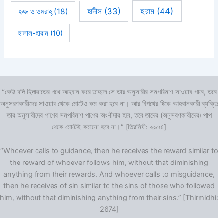
হারাম
(44)
হাদীস
(33)
হজ্জ ও ওমরাহ্‌
(18)
হালাল-হারাম
(10)
“কেউ যদি হিদায়াতের পথে আহবান করে তাহলে সে তার অনুসারীর সমপরিমাণ সাওয়াব পাবে, তবে
অনুসরণকারীদের সাওয়াব থেকে মোটেও কম করা হবে না। আর বিপথের দিকে আহবানকারী ব্যক্তি
তার অনুসারীদের পাপের সমপরিমাণ পাপের অংশীদার হবে, তবে তাদের (অনুসরণকারীদের) পাপ
থেকে মোটেই কমানো হবে না।” [তিরমিযী: ২৬৭৪]
“Whoever calls to guidance, then he receives the reward similar to
the reward of whoever follows him, without that diminishing
anything from their rewards. And whoever calls to misguidance,
then he receives of sin similar to the sins of those who followed
him, without that diminishing anything from their sins.” [Thirmidhi:
2674]