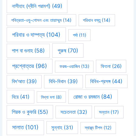
নাসীহাহ (দ্বীনি পরামর্শ)
(49)
পবিত্রতা-ওযু-গোসল এবং তায়াম্মুম
(14)
পরিধান বস্তু
(14)
পরিবার ও দাম্পত্য
(104)
পর্দা
(11)
পাপ বা গুনাহ
(58)
পুরুষ
(70)
প্রশ্নোত্তর
(96)
ফিতনা
(26)
ফরজ-ওয়াজিব
(13)
বিবিধ-প্রসঙ্গ
(44)
বিদ’আত
(39)
বিধি-বিধান
(39)
রোজা ও রমজান
(84)
বিয়ে
(41)
মিথ্যা বলা
(8)
শিরক ও কুফরি
(55)
সচেতনতা
(32)
সন্তান
(17)
সালাত
(101)
সুন্নাহ
(31)
স্বাস্থ্য টিপস
(12)