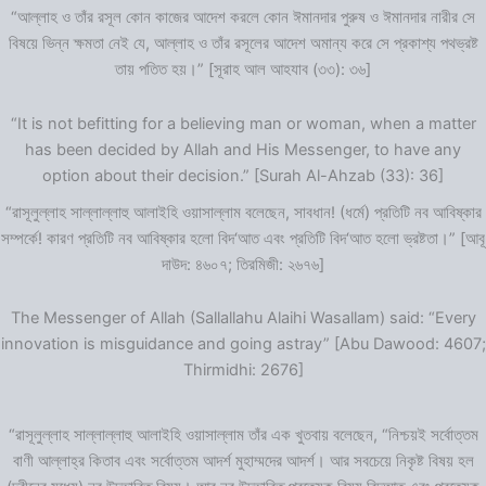
“আল্লাহ ও তাঁর রসূল কোন কাজের আদেশ করলে কোন ঈমানদার পুরুষ ও ঈমানদার নারীর সে
বিষয়ে ভিন্ন ক্ষমতা নেই যে, আল্লাহ ও তাঁর রসূলের আদেশ অমান্য করে সে প্রকাশ্য পথভ্রষ্ট
তায় পতিত হয়।” [সূরাহ আল আহযাব (৩৩): ৩৬]
“It is not befitting for a believing man or woman, when a matter
has been decided by Allah and His Messenger, to have any
option about their decision.” [Surah Al-Ahzab (33): 36]
“রাসূলুল্লাহ সাল্লাল্লাহু আলাইহি ওয়াসাল্লাম বলেছেন, সাবধান! (ধর্মে) প্রতিটি নব আবিষ্কার
সম্পর্কে! কারণ প্রতিটি নব আবিষ্কার হলো বিদ‘আত এবং প্রতিটি বিদ‘আত হলো ভ্রষ্টতা।” [আবূ
দাউদ: ৪৬০৭; তিরমিজী: ২৬৭৬]
The Messenger of Allah (Sallallahu Alaihi Wasallam) said: “Every
innovation is misguidance and going astray” [Abu Dawood: 4607;
Thirmidhi: 2676]
“রাসূলুল্লাহ সাল্লাল্লাহু আলাইহি ওয়াসাল্লাম তাঁর এক খুতবায় বলেছেন, “নিশ্চয়ই সর্বোত্তম
বাণী আল্লাহ্‌র কিতাব এবং সর্বোত্তম আদর্শ মুহাম্মদের আদর্শ। আর সবচেয়ে নিকৃষ্ট বিষয় হল