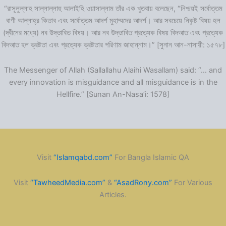
“রাসূলুল্লাহ সাল্লাল্লাহু আলাইহি ওয়াসাল্লাম তাঁর এক খুতবায় বলেছেন, “নিশ্চয়ই সর্বোত্তম
বাণী আল্লাহ্‌র কিতাব এবং সর্বোত্তম আদর্শ মুহাম্মদের আদর্শ। আর সবচেয়ে নিকৃষ্ট বিষয় হল
(দ্বীনের মধ্যে) নব উদ্ভাবিত বিষয়। আর নব উদ্ভাবিত প্রত্যেক বিষয় বিদআত এবং প্রত্যেক
বিদআত হল ভ্রষ্টতা এবং প্রত্যেক ভ্রষ্টতার পরিণাম জাহান্নাম।” [সুনান আন-নাসায়ী: ১৫৭৮]
The Messenger of Allah (Sallallahu Alaihi Wasallam) said: “… and
every innovation is misguidance and all misguidance is in the
Hellfire.” [Sunan An-Nasa’i: 1578]
Visit
“Islamqabd.com”
For Bangla Islamic QA
Visit
“TawheedMedia.com”
&
“AsadRony.com”
For Various
Articles.