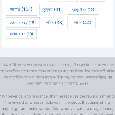
সালাত
(101)
সুন্নাহ
(31)
স্বাস্থ্য টিপস
(12)
হারাম
(44)
হাদীস
(33)
হজ্জ ও ওমরাহ্‌
(18)
হালাল-হারাম
(10)
“কেউ যদি হিদায়াতের পথে আহবান করে তাহলে সে তার অনুসারীর সমপরিমাণ সাওয়াব পাবে, তবে
অনুসরণকারীদের সাওয়াব থেকে মোটেও কম করা হবে না। আর বিপথের দিকে আহবানকারী ব্যক্তি
তার অনুসারীদের পাপের সমপরিমাণ পাপের অংশীদার হবে, তবে তাদের (অনুসরণকারীদের) পাপ
থেকে মোটেই কমানো হবে না।” [তিরমিযী: ২৬৭৪]
“Whoever calls to guidance, then he receives the reward similar to
the reward of whoever follows him, without that diminishing
anything from their rewards. And whoever calls to misguidance,
then he receives of sin similar to the sins of those who followed