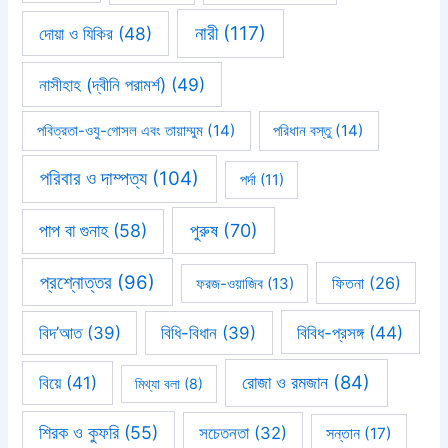
নারী
(117)
দোয়া ও যিকির
(48)
নাসীহাহ (দ্বীনি পরামর্শ)
(49)
পবিত্রতা-ওযু-গোসল এবং তায়াম্মুম
(14)
পরিধান বস্তু
(14)
পরিবার ও দাম্পত্য
(104)
পর্দা
(11)
পাপ বা গুনাহ
(58)
পুরুষ
(70)
প্রশ্নোত্তর
(96)
ফিতনা
(26)
ফরজ-ওয়াজিব
(13)
বিবিধ-প্রসঙ্গ
(44)
বিদ’আত
(39)
বিধি-বিধান
(39)
রোজা ও রমজান
(84)
বিয়ে
(41)
মিথ্যা বলা
(8)
শিরক ও কুফরি
(55)
সচেতনতা
(32)
সন্তান
(17)