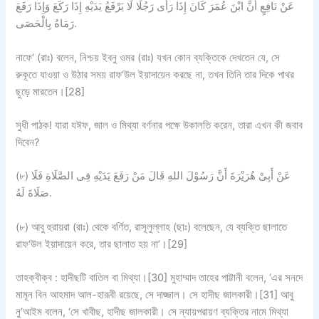
عَنْ نَافِعٍ أَنَّ ابْنَ عُمَرَ كَانَ إِذَا رَأَى رَجُلًا لَا يَرْفَعُ يَدَيْهِ إِذَا رَكَعَ وَإِذَا رَفَعَ
رَمَاهُ بِالْحَصَى.
নাফে‘ (রাঃ) বলেন, নিশ্চয় ইবনু ওমর (রাঃ) যখন কোন ব্যক্তিকে দেখতেন যে, সে
রুকূতে যাওয়া ও উঠার সময় রাফ‘উল ইয়াদায়েন করছে না, তখন তিনি তার দিকে পাথর
ছুড়ে মারতেন।[28]
সুধী পাঠক! যারা যঈফ, জাল ও মিথ্যা বর্ণনার পক্ষে উকালতি করেন, তারা এখন কী জবাব
দিবেন?
(৮) عَنْ أَبِىْ هُرَيْرَةَ أَنَّ رَسُوْلَ اللهِ قَالَ مَنْ رَفَعَ يَدَيْهِ فِى الصَّلَاةِ فَلَا
صَلَاةَ لَهُ.
(৮) আবু হুরায়রা (রাঃ) থেকে বর্ণিত, রাসূলুল্লাহ (ছাঃ) বলেছেন, যে ব্যক্তি ছালাতে
রাফ‘উল ইয়াদায়েন করে, তার ছালাত হয় না’।[29]
তাহক্বীক্ব : হাদীছটি বাতিল বা মিথ্যা।[30] মুহাম্মাদ তাহের পাট্টানী বলেন, ‘এর সনদে
মামূন বিন আহমাদ আল-হারূবী রয়েছে, সে দাজ্জাল। সে হাদীছ জালকারী।[31] আবু
নু‘আইম বলেন, ‘সে খাবীছ, হাদীছ জালকারী। সে ন্যায়পরায়ণ ব্যক্তির নামে মিথ্যা