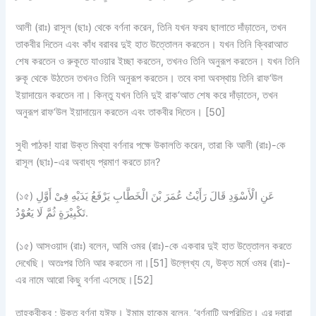
আলী (রাঃ) রাসূল (ছাঃ) থেকে বর্ণনা করেন, তিনি যখন ফরয ছালাতে দাঁড়াতেন, তখন
তাকবীর দিতেন এবং কাঁধ বরাবর দুই হাত উত্তোলন করতেন। যখন তিনি ক্বিরাআত
শেষ করতেন ও রুকূতে যাওয়ার ইচ্ছা করতেন, তখনও তিনি অনুরূপ করতেন। যখন তিনি
রুকূ থেকে উঠতেন তখনও তিনি অনুরূপ করতেন। তবে বসা অবস্থায় তিনি রাফ‘উল
ইয়াদায়েন করতেন না। কিন্তু যখন তিনি দুই রাক‘আত শেষ করে দাঁড়াতেন, তখন
অনুরূপ রাফ‘উল ইয়াদায়েন করতেন এবং তাকবীর দিতেন। [50]
সুধী পাঠক! যারা উক্ত মিথ্যা বর্ণনার পক্ষে উকালতি করেন, তারা কি আলী (রাঃ)-কে
রাসূল (ছাঃ)-এর অবাধ্য প্রমাণ করতে চান?
(১৫) عَنِ الْأَسْوَدِ قَالَ رَأَيْتُ عُمَرَ بْنَ الْخَطَّابِ يَرْفَعُ يَدَيْهِ فِىْ أَوَّلِ
تَكْبِيْرَةٍ ثُمَّ لَا يَعُوْدُ.
(১৫) আসওয়াদ (রাঃ) বলেন, আমি ওমর (রাঃ)-কে একবার দুই হাত উত্তোলন করতে
দেখেছি। অতঃপর তিনি আর করতেন না।[51] উল্লেখ্য যে, উক্ত মর্মে ওমর (রাঃ)-
এর নামে আরো কিছু বর্ণনা এসেছে।[52]
তাহক্বীক্ব : উক্ত বর্ণনা যঈফ। ইমাম হাকেম বলেন, ‘বর্ণনাটি অপরিচিত। এর দ্বারা