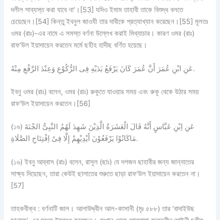
দলীল সাব্যস্ত করা যাবে না’।[53] যদিও ইমাম তাহাবী তাকে বিশুদ্ধ বলতে
চেয়েছেন।[54] কিন্তু ইবনুল জাওযী তার দাবীকে প্রত্যাখ্যান করেছেন।[55] মূলতঃ
ওমর (রাঃ)-এর নামে এ সমস্ত বর্ণনা উল্লেখ করাই মিথ্যাচার। কারণ ওমর (রাঃ)
রাফ‘উল ইয়াদায়েন করতেন মর্মে ছহীহ হাদীছ বর্ণিত হয়েছে।
عَنِ ابْنِ عُمَرَ أَنَّ عُمَرَ كَانَ يَرْفَعُ يَدَيْهِ فِى الرُّكُوْعِ وَعِنْدَ الرَّفْعِ مِنْهُ.
ইবনু ওমর (রাঃ) বলেন, ওমর (রাঃ) রুকূতে যাওয়ার সময় এবং রুকূ থেকে উঠার সময়
রাফ‘উল ইয়াদায়েন করতেন।[56]
(১৬) عَنِ اِبْنِ عَبَّاسٍ أَنَّهُ قَالَ الْعَشَرَةُ الَّذِيْنَ شَهِدَ لَهُمُ النَّبِىُّ الجْنَةَ
مَاكَانُوْا يَرْفَعُوْنَ أَيْدِيْهِمْ إِلَّا فِىْ اِفْتِتَاحِ الصَّلَاةِ.
(১৬) ইবনু আব্বাস (রাঃ) বলেন, রাসূল (ছাঃ) যে দশজন ছাহাবীর জন্য জান্নাতের
সাক্ষ্য দিয়েছেন, তারা কেউই ছালাতের শুরুতে ছাড়া রাফ‘উল ইয়াদায়েন করতেন না।
[57]
তাহকবীক্ব : বর্ণনাটি জাল। আলাউদ্দ্বীন আল-কাসানী (মৃঃ ৫৮৮) তার ‘বাদাইউছ