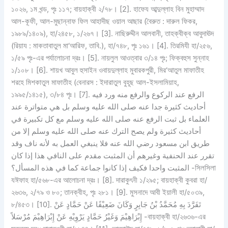
১০২৬, ১ম খন্ড, পৃঃ ১১৭; বায়হাক্বী ২/৭৮। [2]. হাফেয আব্দুল্লাহ বিন মুহাম্মাদ
আল-কূফী, আল-মুছান্নাফ ফিল আহাদীছ ওয়াল আছার (বৈরুত : দারুল ফিকর,
১৯৮৯/১৪০৯), হা/২৪৫৮, ১/২৬৭। [3]. নাছিরুদ্দীন আলবানী, তাহক্বীক্ব আবুদাঊদ
(রিয়ায : মাকতাবাতুল মা‘আরিফ, তাবি.), হা/৭৪৮, পৃঃ ১৬১। [4]. তিরমিযী হা/২৫৬,
১/৫৯ পৃঃ-এর পর্যালোচনা দ্রঃ। [5]. নায়লুল আওত্বার ৩/১৪ পৃঃ; ফিক্বহুস সুন্নাহ
১/১০৮। [6]. শায়খ আবুল হুসাইন ওবায়দুল্লাহ মুবারকপুরী, মির‘আতুল মাফাতীহ
শরহে মিশকাতুল মাফাতীহ (বেনারস : ইদারাতুল বুহূছ আল-ইসলামিয়াহ,
১৯৯৫/১৪১৫), ৩/৮৪ পৃঃ। [7]. الرفع عند الركوع والرفع منه ورد فيه
أحاديث كثيرة جدا عنه صلى الله عليه وسلم بل هي متواترة عند
العلماء بل ثبت الرفع عنه صلى الله عليه وسلم مع كل تكبيرة في
أحاديث كثيرة ولم يصح الترك عنه صلى الله عليه وسلم إلا من
طريق ابن مسعود رضي الله عنه فلا ينبغي العمل به لأنه ناف وقد
تقرر عند الحنفية وغيرهم أن المثبت مقدم على النافي هذا إذا كان
المثبت واحدا فكيف إذا كانوا جماعة كما في هذه المسأل؟ -সিলসিলা
যঈফাহ হা/৫৬৮-এর আলোচনা দ্রঃ। [8]. দারাকুৎনী ১/২৯৫; বায়হাক্বী কুবরা হা/
২৬৩৬, ২/৭৯ ও ৮০; তানক্বীহ, পৃঃ ২৮১। [9]. মুসনাদে আবী ইয়ালী হা/৫০৩৯,
৮/৪৫৩। [10]. تَفَرَّدَ بِهِ مُحَمَّدُ بْنُ جَابِرٍ وَكَانَ ضَعِيْفًا عَنْ حَمَّادٍ عَنْ
إِبْرَاهِيْمَ وَغَيْرُ حَمَّادٍ يَرْوِيْهِ عَنْ إِبْرَاهِيْمَ مُرْسَلاً -বায়হাক্বী হা/২৬৩৬-এর