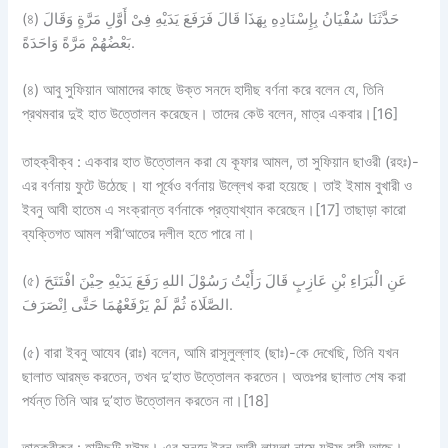
(৪) حَدَّثَنَا سُفْْيَانُ بِإِسْنَادِهِ بِهَذَا قَالَ فَرَفَعَ يَدَيْهِ فِىْ أَوَّلِ مَرَّةٍ وَقَالَ
بَعْضُهُمْ مَرَّةً وَاحَدَةً.
(৪) আবু সুফিয়ান আমাদের কাছে উক্ত সনদে হাদীছ বর্ণনা করে বলেন যে, তিনি
প্রথমবার দুই হাত উত্তোলন করেছেন। তাদের কেউ বলেন, মাত্র একবার।[16]
তাহক্বীক্ব : একবার হাত উত্তোলন করা যে কূফার আমল, তা সুফিয়ান ছাওরী (রহঃ)-
এর বর্ণনায় ফুটে উঠেছে। যা পূর্বেও বর্ণনায় উল্লেখ করা হয়েছে। তাই ইমাম বুখারী ও
ইবনু আবী হাতেম এ সংক্রান্ত বর্ণনাকে প্রত্যাখ্যান করেছেন।[17] তাছাড়া কারো
ব্যক্তিগত আমল শরী‘আতের দলীল হতে পারে না।
(৫) عَنِ الْبَرَاءِ بْنِ عَازِبٍ قَالَ رَأَيْتُ رَسُوْلَ اللهِ رَفَعَ يَدَيْهِ حِيْنَ افْتَتَحَ
الصَّلَاةَ ثُمَّ لَمْ يَرْفَعْهُمَا حَتَّى اِنْصَرَفَ.
(৫) বারা ইবনু আযেব (রাঃ) বলেন, আমি রাসূলুল্লাহ (ছাঃ)-কে দেখেছি, তিনি যখন
ছালাত আরম্ভ করতেন, তখন দু’হাত উত্তোলন করতেন। অতঃপর ছালাত শেষ করা
পর্যন্ত তিনি আর দু’হাত উত্তোলন করতেন না।[18]
তাহক্বীক্ব : হাদীছটি যঈফ। এর সনদে ইবনু আবী লায়লা নামে যঈফ রাবী আছে।