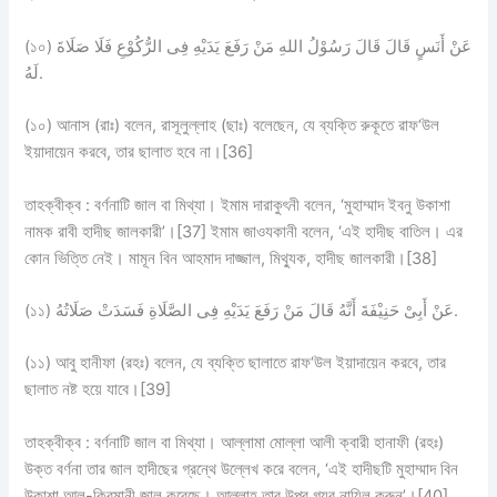
(১০) عَنْ أَنَسٍ قَالَ قَالَ رَسُوْلُ اللهِ مَنْ رَفَعَ يَدَيْهِ فِى الرُّكُوْعِ فَلَا صَلَاةَ
لَهُ.
(১০) আনাস (রাঃ) বলেন, রাসূলুল্লাহ (ছাঃ) বলেছেন, যে ব্যক্তি রুকূতে রাফ‘উল
ইয়াদায়েন করবে, তার ছালাত হবে না।[36]
তাহক্বীক্ব : বর্ণনাটি জাল বা মিথ্যা। ইমাম দারাকুৎনী বলেন, ‘মুহাম্মাদ ইবনু উকাশা
নামক রাবী হাদীছ জালকারী’।[37] ইমাম জাওযকানী বলেন, ‘এই হাদীছ বাতিল। এর
কোন ভিত্তি নেই। মামূন বিন আহমাদ দাজ্জাল, মিথ্যুক, হাদীছ জালকারী।[38]
(১১) عَنْ أَبِىْ حَنِيْفَةَ أَنَّهُ قَالَ مَنْ رَفَعَ يَدَيْهِ فِى الصَّلَاةِ فَسَدَتْ صَلَاتُهُ.
(১১) আবু হানীফা (রহঃ) বলেন, যে ব্যক্তি ছালাতে রাফ‘উল ইয়াদায়েন করবে, তার
ছালাত নষ্ট হয়ে যাবে।[39]
তাহক্বীক্ব : বর্ণনাটি জাল বা মিথ্যা। আল্লামা মোল্লা আলী ক্বারী হানাফী (রহঃ)
উক্ত বর্ণনা তার জাল হাদীছের গ্রন্থে উল্লেখ করে বলেন, ‘এই হাদীছটি মুহাম্মাদ বিন
উকাশা আল-কিরমানী জাল করেছে। আল্লাহ তার উপর গযব নাযিল করুন’।[40]