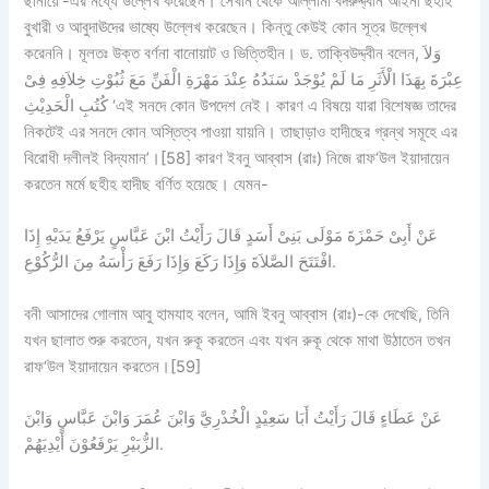
ছানায়ে‘-এর মধ্যে উল্লেখ করেছেন। সেখান থেকে আল্লামা বদরুদ্দ্বীন আইনী ছহীহ
বুখারী ও আবুদাঊদের ভাষ্যে উল্লেখ করেছেন। কিন্তু কেউই কোন সূত্র উল্লেখ
করেননি। মূলতঃ উক্ত বর্ণনা বানোয়াট ও ভিত্তিহীন। ড. তাক্বিউদ্দ্বীন বলেন, وَلاَ
عِبْرَةَ بِهَذَا الْأَثَرِ مَا لَمْ يُوْجَدْ سَنَدُهُ عِنْدَ مَهْرَةِ الْفَنِّ مَعَ ثُبُوْتِ خِلاَفِهِ فِىْ
كُتُبِ الْحَدِيْثِ ‘এই সনদে কোন উপদেশ নেই। কারণ এ বিষয়ে যারা বিশেষজ্ঞ তাদের
নিকটেই এর সনদে কোন অস্তিত্ব পাওয়া যায়নি। তাছাড়াও হাদীছের গ্রন্থ সমূহে এর
বিরোধী দলীলই বিদ্যমান’।[58] কারণ ইবনু আব্বাস (রাঃ) নিজে রাফ‘উল ইয়াদায়েন
করতেন মর্মে ছহীহ হাদীছ বর্ণিত হয়েছে। যেমন-
عَنْ أَبِىْ حَمْزَةَ مَوْلَى بَنِىْ أَسَدٍ قَالَ رَأَيْتُ ابْنَ عَبَّاسٍ يَرْفَعُ يَدَيْهِ إِذَا
افْتَتَحَ الصَّلاَةَ وَإِذَا رَكَعَ وَإِذَا رَفَعَ رَأْسَهُ مِنَ الرُّكُوْعِ.
বনী আসাদের গোলাম আবু হামযাহ বলেন, আমি ইবনু আব্বাস (রাঃ)-কে দেখেছি, তিনি
যখন ছালাত শুরু করতেন, যখন রুকূ করতেন এবং যখন রুকূ থেকে মাথা উঠাতেন তখন
রাফ‘উল ইয়াদায়েন করতেন।[59]
عَنْ عَطَاءٍ قَالَ رَأَيْتُ أَبَا سَعِيْدٍ الْخُدْرِيَّ وَابْنَ عُمَرَ وَابْنَ عَبَّاسٍ وَابْنَ
الزُّبَيْرِ يَرْفَعُوْنَ أَيْدِيَهُمْ.