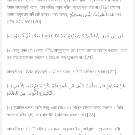
ইমাম বায়হাক্বী বলেন, তার হাদীছ দ্বারা দলীল গ্রহণ করা যায় না।[19] তাছাড়া
ইমাম আবুদাঊদ হাদীছটি উল্লেখ করে বলেন, هَذَا الْحَدِيْثُ لَيْسَ بِصَحِيْحٍ ‘এই
হাদীছ ছহীহ নয়’।[20]
(৬) عَنِ اِبْنِ عُمَرَ أنَّ النَّبِىَّ كَانَ يَرْفَعُ يَدَهُ اِذَا افْتَتَحَ الصَّلَاةَ ثُمَّ لَا يَعُوْدُ.
(৬) ইবনু ওমর (রাঃ) থেকে বর্ণিত, রাসূলুল্লাহ (ছাঃ) যখন ছালাত আরম্ভ করতেন, তখন
দুই হাত উত্তোলন করতেন। অতঃপর আর তুলতেন না।[21]
তাহক্বীক্ব : ইমাম বায়হাক্বী ও হাকেম বলেন, বর্ণনাটি বাতিল ও মিথ্যা।[22]
(৭) عَنْ مُجَاهِدٍ قَالَ صَلَّيْتُ خَلْفَ ابْنِ عُمَرَ فَلَمْ يَكُنْ يَرْفَعُ يَدَيْهِ إِلاَّ فِي
التَّكْبِيرَةِ الْأُولَى مِنَ الصَّلَاةِ.
(৭) মুজাহিদ বলেন, আমি ইবনু ওমর (রাঃ)-এর পিছনে ছালাত আদায় করলাম। তিনি
প্রথম তাকবীর ছাড়া আর রাফ‘উল ইয়াদায়েন করলেন না।[23]
তাহক্বীক্ব : বর্ণনাটি যঈফ। এর সনদে আবুবকর ইবনু আইয়াশ নামে একজন রাবী