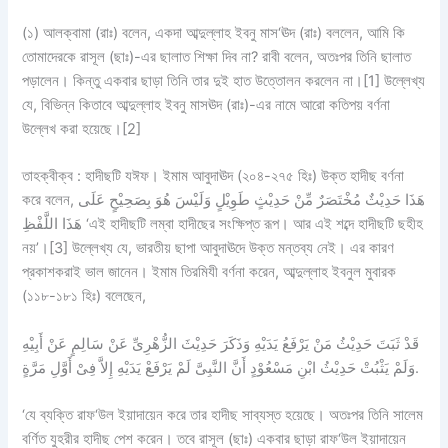
(১) আলক্বামা (রাঃ) বলেন, একদা আব্দুল্লাহ ইবনু মাস‘ঊদ (রাঃ) বললেন, আমি কি
তোমাদেরকে রাসূল (ছাঃ)-এর ছালাত শিক্ষা দিব না? রাবী বলেন, অতঃপর তিনি ছালাত
পড়ালেন। কিন্তু একবার ছাড়া তিনি তার দুই হাত উত্তোলন করলেন না।[1] উল্লেখ্য
যে, বিভিন্ন কিতাবে আব্দুল্লাহ ইবনু মাসঊদ (রাঃ)-এর নামে আরো কতিপয় বর্ণনা
উল্লেখ করা হয়েছে।[2]
তাহক্বীক্ব : হাদীছটি যঈফ। ইমাম আবুদাঊদ (২০৪-২৭৫ হিঃ) উক্ত হাদীছ বর্ণনা
করে বলেন, هَذَا حَدِيْثٌ مُخْتَصَرٌ مِّنْ حَدِيْثٍ طَوِيْلٍ وَلَيْسَ هُوَ بِصَحِيْحٍ عَلَى
هَذَا اللَّفْظِ ‘এই হাদীছটি লম্বা হাদীছের সংক্ষিপ্ত রূপ। আর এই শব্দে হাদীছটি ছহীহ
নয়’।[3] উল্লেখ্য যে, ভারতীয় ছাপা আবুদাঊদে উক্ত মন্তব্য নেই। এর কারণ
প্রকাশকরাই ভাল জানেন। ইমাম তিরমিযী বর্ণনা করেন, আব্দুল্লাহ ইবনুল মুবারক
(১১৮-১৮১ হিঃ) বলেছেন,
قَدْ ثَبَتَ حَدِيْثُ مَنْ يَرْفَعُ يَدَيْهِ وَذَكَرَ حَدِيْثَ الزُّهْرِىِّ عَنْ سَالِمٍ عَنْ أَبِيْهِ
وَلَمْ يَثْبُتْ حَدِيْثُ ابْنِ مَسْعُوْدٍ أَنَّ النَّبِىَّ لَمْ يَرْفَعْ يَدَيْهِ إِلاَّ فِىْ أَوَّلِ مَرَّةٍ.
‘যে ব্যক্তি রাফ‘উল ইয়াদায়েন করে তার হাদীছ সাব্যস্ত হয়েছে। অতঃপর তিনি সালেম
বর্ণিত যুহরীর হাদীছ পেশ করেন। তবে রাসূল (ছাঃ) একবার ছাড়া রাফ‘উল ইয়াদায়েন