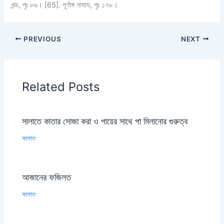
খন্ড, পৃঃ ৮৬। [65]. পূর্ণাঙ্গ নামায, পৃঃ ১৭৮।
PREVIOUS
NEXT
Related Posts
সালাতে কাতার সোজা করা ও পায়ের সাথে পা মিলানোর গুরুত্ব
সালাত
আজানের ফজিলত
সালাত