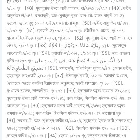
الاِفْتِتَاحِ. -বায়হাক্বী, আন-সুনানুল কুবরা আল-জাওহারুন নাক্বী সহ হা/২৬৩৭,
২/৮০ পৃঃ। [48]. মুছান্নাফ ইবনে আবী শায়বাহ, হা/২৪৬১, ১/২৬৭। [49]. ছহীহ
আবুদাঊদ হা/৭৪৪; বায়হাক্বী, আন-সুনানুল কুবরা আল-জাওহারুন নাক্বী সহ হা/
২৬৩৭, ২/৮০ পৃঃ; ১০ নং হাদীছের আলোচনা দ্রঃ। [50]. ছহীহ আবুদাঊদ হা/৭৪৪,
১/১০৯ পৃঃ। [51]. ত্বাহাবী হা/১৩৬৪, ১/১৩৩ পৃঃ; নবীজীর স. নামায, পৃঃ ১৮৪;
মাযহাব বিরোধীদের স্বরূপ সন্ধানে, পৃঃ ২৮০। [52]. মুছান্নাফ ইবনে আবী শায়বা হা/
২৪৫৪, ১/২১৪ পৃঃ। [53]. هَذِهِ رِوَايَةٌ شَاذَّةٌ لَا يَقُوْمُ بِهَا حُجَّةٌ -তুহফাতুল
আহওয়াযী ২/৯৫ পৃঃ। [54]. ত্বাহাবী হা/১৩৬৪, ১/১৩৩ পৃঃ। [55]. আল-বাদরুল
মুনীর ৩/৫০১ পৃঃ- هَذَا الْأَثر عَن عمر لَا يَصِحُّ عَنهُ وَفِي ذَلِك رد عَلَى
تَصْحِيْحِ الطَّحَاوِيّ لَهُ। [56]. বায়হাক্বী, মা‘আরিফুস সুনান ২/৪৭০; সনদ ছহীহ,
তুহফাতুল আহওয়াযী ২/৯৫ পৃঃ। [57]. উমদাতুল ক্বারী, ৯/৫ পৃঃ, ‘আযান’ অধ্যায়,
‘ছালাতের শুরুতে রাফ‘উল ইয়াদায়েন’ অনুচ্ছেদ; জরুরী মাসায়েল, পৃঃ ১১। [58].
মুওয়াত্ত্ব মালেক, তাহক্বীক্ব, পৃঃ ১৭৯। [59]. মুছান্নাফ আব্দুর রাযযাক হা/২৫২৩;
মুছান্নাফ ইবনে আবী শায়বাহ হা/২৪৪৬, সনদ ছহীহ, সিলসিলা যঈফাহ হা/৬০৪৪-এর
আলোচনা দ্রঃ। [60]. মুছান্নাফ ইবনে আবী শায়বাহ হা/২৪৪৫; মুছান্নাফ আব্দুর
রাযযাক হা/২৫২৫; সনদ ছহীহ, সিলসিলা যঈফাহ হা/৬০৪৪-এর আলোচনা দ্রঃ।
[61]. ত্বাবারাণী, আল-মু‘জামুল কাবীর হা/১১৯০৪; মুছান্নাফ ইবনে আবী শায়বাহ হা/
২৪৬৫; ত্বাহাবী হা/৩৫৩৮ ও ৩৫৪২। [62]. সিলসিলা যঈফাহ হা/১০৫৪। [63].
ফাৎহুল কাবীর ১/৩১০ পৃঃ। [64]. হেদায়া ১/১১০ পৃঃ; বঙ্গানুবাদ আল-হিদায়াহ ১ম