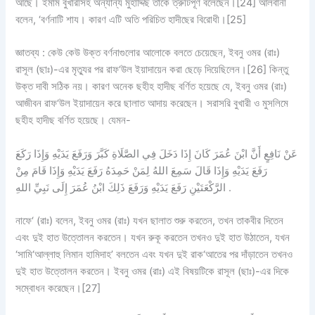
আছে। ইমাম বুখারীসহ অন্যান্য মুহাদ্দিছ তাকে ত্রুটিপূর্ণ বলেছেন।[24] আলবানী
বলেন, ‘বর্ণনাটি শায। কারণ এটি অতি পরিচিত হাদীছের বিরোধী।[25]
জ্ঞাতব্য : কেউ কেউ উক্ত বর্ণনাগুলোর আলোকে বলতে চেয়েছেন, ইবনু ওমর (রাঃ)
রাসূল (ছাঃ)-এর মৃত্যুর পর রাফ‘উল ইয়াদায়েন করা ছেড়ে দিয়েছিলেন।[26] কিন্তু
উক্ত দাবী সঠিক নয়। কারণ অনেক ছহীহ হাদীছ বর্ণিত হয়েছে যে, ইবনু ওমর (রাঃ)
আজীবন রাফ‘উল ইয়াদায়েন করে ছালাত আদায় করেছেন। সরাসরি বুখারী ও মুসলিমে
ছহীহ হাদীছ বর্ণিত হয়েছে। যেমন-
عَنْ نَافِعٍ أَنَّ ابْنَ عُمَرَ كَانَ إِذَا دَخَلَ فِي الصَّلَاةِ كَبَّرَ وَرَفَعَ يَدَيْهِ وَإِذَا رَكَعَ
رَفَعَ يَدَيْهِ وَإِذَا قَالَ سَمِعَ اللهُ لِمَنْ حَمِدَهُ رَفَعَ يَدَيْهِ وَإِذَا قَامَ مِنْ
الرَّكْعَتَيْنِ رَفَعَ يَدَيْهِ وَرَفَعَ ذَلِكَ ابْنُ عُمَرَ إِلَى نَبِيِّ اللهِ .
নাফে‘ (রাঃ) বলেন, ইবনু ওমর (রাঃ) যখন ছালাত শুরু করতেন, তখন তাকবীর দিতেন
এবং দুই হাত উত্তোলন করতেন। যখন রুকূ করতেন তখনও দুই হাত উঠাতেন, যখন
‘সামি‘আল্লাহু লিমান হামিদাহ’ বলতেন এবং যখন দুই রাক‘আতের পর দাঁড়াতেন তখনও
দুই হাত উত্তোলন করতেন। ইবনু ওমর (রাঃ) এই বিষয়টিকে রাসূল (ছাঃ)-এর দিকে
সম্বোধন করেছেন।[27]