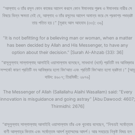
“আল্লাহ ও তাঁর রসূল কোন কাজের আদেশ করলে কোন ঈমানদার পুরুষ ও ঈমানদার নারীর সে
বিষয়ে ভিন্ন ক্ষমতা নেই যে, আল্লাহ ও তাঁর রসূলের আদেশ অমান্য করে সে প্রকাশ্য পথভ্রষ্ট
তায় পতিত হয়।” [সূরাহ আল আহযাব (৩৩): ৩৬]
“It is not befitting for a believing man or woman, when a matter
has been decided by Allah and His Messenger, to have any
option about their decision.” [Surah Al-Ahzab (33): 36]
“রাসূলুল্লাহ সাল্লাল্লাহু আলাইহি ওয়াসাল্লাম বলেছেন, সাবধান! (ধর্মে) প্রতিটি নব আবিষ্কার
সম্পর্কে! কারণ প্রতিটি নব আবিষ্কার হলো বিদ‘আত এবং প্রতিটি বিদ‘আত হলো ভ্রষ্টতা।” [আবূ
দাউদ: ৪৬০৭; তিরমিজী: ২৬৭৬]
The Messenger of Allah (Sallallahu Alaihi Wasallam) said: “Every
innovation is misguidance and going astray” [Abu Dawood: 4607;
Thirmidhi: 2676]
“রাসূলুল্লাহ সাল্লাল্লাহু আলাইহি ওয়াসাল্লাম তাঁর এক খুতবায় বলেছেন, “নিশ্চয়ই সর্বোত্তম
বাণী আল্লাহ্‌র কিতাব এবং সর্বোত্তম আদর্শ মুহাম্মদের আদর্শ। আর সবচেয়ে নিকৃষ্ট বিষয় হল