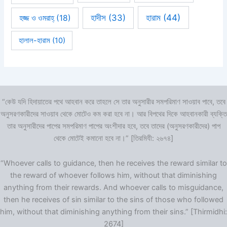
হারাম
(44)
হাদীস
(33)
হজ্জ ও ওমরাহ্‌
(18)
হালাল-হারাম
(10)
“কেউ যদি হিদায়াতের পথে আহবান করে তাহলে সে তার অনুসারীর সমপরিমাণ সাওয়াব পাবে, তবে
অনুসরণকারীদের সাওয়াব থেকে মোটেও কম করা হবে না। আর বিপথের দিকে আহবানকারী ব্যক্তি
তার অনুসারীদের পাপের সমপরিমাণ পাপের অংশীদার হবে, তবে তাদের (অনুসরণকারীদের) পাপ
থেকে মোটেই কমানো হবে না।” [তিরমিযী: ২৬৭৪]
“Whoever calls to guidance, then he receives the reward similar to
the reward of whoever follows him, without that diminishing
anything from their rewards. And whoever calls to misguidance,
then he receives of sin similar to the sins of those who followed
him, without that diminishing anything from their sins.” [Thirmidhi:
2674]