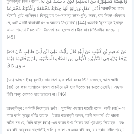
মুবারকপুরী (রহঃ) বলেন, وَالْقِصَّةُ مَشْهُوْرَةٌ بَيْنَ الْحَنَفِيَّةِ لَكِنْ لاَ يَشُكُّ مَنْ لَهُ
أَدْنَى عَقْلٍ وَدِرَايَةٍ أَنَّهَا حِكاَيَةٌ مُخْتَلَقَةٌ وَأَكْذُوْبَةٌ مُخْتَرَعَةٌ ‘হানাফীদের মাঝে
ঘটনাটি খুবই প্রসিদ্ধ। কিন্তু যার যৎ-সামান্য জ্ঞান-বুদ্ধি আছে, তার নিকট পরিষ্কার
যে, এটি একটি বানোয়াট গল্প ও অভিনব মিথ্যাচার’।[44] এমনকি ‘মুসনাদুল ইমামুল
আযম’ গ্রন্থে উক্ত ঘটনা উল্লেখ করা হলেও তার টীকাকার ভিত্তিহীন বলেছেন।
[45]
(১৩) عَنْ عَاصِمٍ بْنِ كُلَيْبٍ عَنْ أَبِيْهِ قَالََ رَأَيْتُ عَلِىَّ ابْنَ أَبِىْ طَالِبٍ كَانَ
يَرْفَعُ يَدَيْهِ فِى التَّكْبِيْرَةِ الْأُوْلَى مِنَ الصَّلَاةِ الْمَكْتُوْبَةِ وَلَمْ يَرْفَعُهُمَا فِيْمَا
سِوَى ذَلِكَ.
(১৩) আছেম ইবনু কুলাইব তার পিতা হতে বর্ণনা করেন তিনি বলেছেন, আমি আলী
(রাঃ)-কে ফরয ছালাতের প্রথম তাকবীরে দুই হাত উত্তোলন করতে দেখেছি। এছাড়া
তিনি অন্য কোথাও হাত তুলতেন না।[46]
তাহক্বীক্ব : বর্ণনাটি নিতান্তই দুর্বল। মুহাদ্দিছ ওছমান দারেমী বলেন, আলী (রাঃ)-এর
নামে দুর্বল সূত্রে বর্ণিত হয়েছে। ইমাম বায়হাক্বী বলেন, আলী সম্পর্কে এই ধারণা
সঠিক নয় যে, তিনি রাসূল (ছাঃ)-এর কর্মের উপর নিজের কর্ম প্রাধান্য দিয়েছেন। বরং
এর রাবী আবুবকর নাহশালীই দুর্বল। কারণ সে এমন রাবী নয়, যার দ্বারা দলীল গ্রহণ