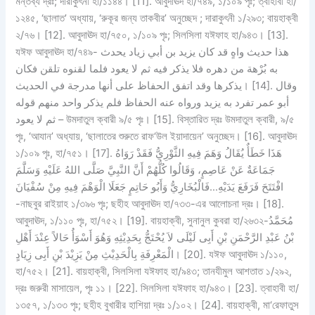
মন্তব্য দ্রঃ; দারাকুৎনী হা/১১৪৪। [11]. আবুদাঊদ হা/৭৪৯, ১/১০৯ পৃঃ; ত্বাহাবী হা/
১২৪৫, ‘ছালাত’ অধ্যায়, ‘রুকূর জন্য তাকবীর’ অনুচ্ছেদ ; দারাকুৎনী ১/২৯৩; বায়হাক্বী
২/৭৬। [12]. আবুদাঊদ হা/৭৫০, ১/১০৯ পৃঃ; সিলসিলা যঈফাহ হা/৯৪৩। [13].
যঈফ আবুদাঊদ হা/৭৪৯- هذا حديث واهٍ قد كان يزيد بن أبي زياد يحدث
به بُرْهة من دهره فلا يذكر فيه ثم لا يعود فلما لقنوه تلقن فكان
يذكرها وقد اتفق الحفاظ على أنها مدرجة في الحديث। [14]. وقال
أبو عمر تفرد به يزيد ورواه عنه الحفاظ فلم يذكر واحد منهم قوله
ثم لا يعود – উমদাতুল ক্বারী ৯/৫ পৃঃ। [15]. বিস্তারিত দ্রঃ উমদাতুল ক্বারী, ৯/৫
পৃঃ, ‘আযান’ অধ্যায়, ‘ছালাতের শুরুতে রাফ‘উল ইয়াদায়েন’ অনুচ্ছেদ। [16]. আবুদাঊদ
১/১০৯ পৃঃ, হা/৭৫১। [17]. هَذَا خَطَأٌ يُقَالُ وَهَمَ فِيهِ الثَّوْرِيُّ فَقَدْ رَوَاهُ
جَمَاعَةٌ عَنْ عَاصِمٍ، وَقَالُوا كُلُّهُمْ أَنَّ النَّبِيَّ صَلَّى اللهُ عَلَيْهِ وَسَلَّمَ
افْتَتَحَ فَرَفَعَ يَدَيْهِ…فَالْبُخَارِيُّ وَأَبُو حَاتِمٍ جَعَلَا الْوَهْمَ فِيهِ مِنْ سُفْيَانَ
-নাছবুর রাইয়াহ ১/৩৯৬ পৃঃ; ছহীহ আবুদাঊদ হা/৭৩৩-এর আলোচনা দ্রঃ। [18].
আবুদাঊদ, ১/১১০ পৃঃ, হা/৭৫২। [19]. বায়হাক্বী, সুনানুল কুবরা হা/২৬৩২-مُحَمَّدُ
بْنُ عَبْدِ الرَّحْمَنِ بْنِ أَبِى لَيْلَى لاَ يُحْتَجُّ بِحَدِيْثِهِ وَهُوَ أَسْوَأُ حَالاً عِنْدَ أَهْلِ
الْمَعْرِفَةِ بِالْحَدِيْثِ مِنْ يَزِيْدَ بْنِ أَبِى زِيَادٍ। [20]. যঈফ আবুদাঊদ ১/১১০,
হা/৭৫২। [21]. বায়হাক্বী, সিলসিলা যঈফাহ হা/৯৪৩; তানযীমুল আশতাত ১/২৯২,
দ্রঃ জরুরী মাসায়েল, পৃঃ ১১। [22]. সিলসিলা যঈফাহ হা/৯৪৩। [23]. ত্বাহাবী হা/
১৩৫৭, ১/১৩৩ পৃঃ; ছহীহ বুখারীর হাশিয়া দ্রঃ ১/১০২। [24]. বায়হাক্বী, মা‘রেফাতুস