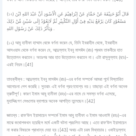
(১২) قَالَ أَبُوْ حَنِيْفَةَ عَنْ حَمَّادٍ عَنْ اِبْرَاهِيْمَ عَنِ الْأسْوَدِ أنَّ عَبْدَ اللهِ ابْنَ
مَسْعُوْدٍ كَانَ يَرْفَعُ يَدَيْهِ فِىْ أَوَّلِ التَّكْبِيْرِ ثُمَّ لَايَعُوْدُ إِلَى شَيْئٍ مِّنْ ذَلِكَ
وَيَأْثُرُ ذَلِكَ عَنْ رَسُوْلِ اللهِ .
(১২) আবু হানীফা হাম্মাদ থেকে বর্ণনা করেন যে, তিনি ইবরাহীম থেকে, ইবরাহীম
আসওয়াদ থেকে বর্ণনা করেন যে, আব্দুল্লাহ ইবনু মাসঊদ (রাঃ) প্রথম তাকবীরে হাত
উত্তোলন করতেন। অতঃপর আর হাত উত্তোলন করতেন না। এটা রাসূলুল্লাহ (ছাঃ)-
এরই নিয়ম।[41]
তাহক্বীক্ব : আব্দুল্লাহ ইবনু মাসঊদ (রাঃ)-এর বর্ণনা সম্পর্কে আমরা পূর্বে বিস্তারিত
আলোচনা পেশ করেছি। সুতরাং এই বর্ণনা গ্রহণযোগ্য নয়। তাছাড়া এই বর্ণনা অনেক
ত্রুটিপূর্ণ। কারণ ইমাম আবু হানীফা (রহঃ)-এর নামে যে সমস্ত বর্ণনা এসেছে,
মুহাদ্দিছগণ সেগুলোর ব্যাপারে অনেক আপত্তি তুলেছেন।[42]
জ্ঞাতব্য : রাফ‘উল ইয়াদায়েন সম্পর্কে ইমাম আবু হানীফা ও ইমাম আওযাঈ (রহঃ)-এর
মাঝে কথোপকথন হয়েছিল মর্মে একটি ঘটনা প্রচলিত আছে। এতে রাফ‘উল ইয়াদায়েন
না করার বিষয়কে প্রাধান্য দেয়া হয়।[43] অথচ এটা চরম মিথ্যাচার। ওবাইদুল্লাহ