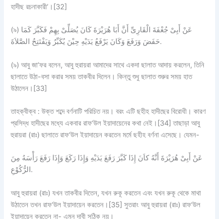
হাদীছ রচনাকারী’।[32]
(৯) عَنْ أَبِىْ جُعْفَةَ الْقَارِىِّ أَنَّ أَبَا هُرَيْرَةَ كَانَ يُصَلِّىْ بِهِمْ فَكَبَّرَ كَمَا
حَفَضَ وَرَفَعَ وَكَانَ يَرْفَعُ يَدَيْهِ حِيْنَ يُكَبِّرُ وَيَفْتَتِحُ الصَّلاَةَ.
(৯) আবু জা‘ফর বলেন, আবু হুরায়রা আমাদের সাথে একদা ছালাত আদায় করলেন, তিনি
ছালাতে উঠা-বসা করার সময় তাকবীর দিলেন। কিন্তু শুধু ছালাত শুরুর সময় হাত
উঠালেন।[33]
তাহক্বীক্ব : উক্ত শব্দে বর্ণনাটি পরিচিত নয়। বরং এটি ছহীহ হাদীছের বিরোধী। কারণ
প্রসিদ্ধ হাদীছের মধ্যে একবার রাফ‘উল ইয়াদায়েনের কথা নেই।[34] তাছাড়া আবু
হুরায়রা (রাঃ) ছালাতে রাফ‘উল ইয়াদায়েন করতেন মর্মে ছহীহ বর্ণনা এসেছে। যেমন-
عَنْ أَبِىْ هُرَيْرَةَ أَنَّهُ كاَنَ إِذَا كَبَّرَ رَفَعَ يَدَيْهِ وَإِذَا رَكَعَ وَإِذَا رَفَعَ رَأْسَهُ مِنَ
الرُّكُوْعِ.
আবু হুরায়রা (রাঃ) যখন তাকবীর দিতেন, যখন রুকূ করতেন এবং যখন রুকূ থেকে মাথা
উঠাতেন তখন রাফ‘উল ইয়াদায়েন করতেন।[35] সুতরাং আবু হুরায়রা (রাঃ) রাফ‘উল
ইয়াদায়েন করতেন না- এমন দাবী সঠিক নয়।