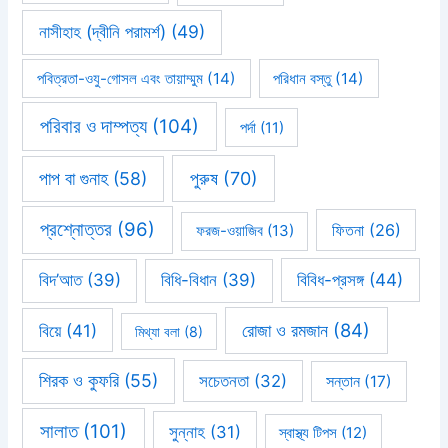
নাসীহাহ (দ্বীনি পরামর্শ)
(49)
পবিত্রতা-ওযু-গোসল এবং তায়াম্মুম
(14)
পরিধান বস্তু
(14)
পরিবার ও দাম্পত্য
(104)
পর্দা
(11)
পাপ বা গুনাহ
(58)
পুরুষ
(70)
প্রশ্নোত্তর
(96)
ফিতনা
(26)
ফরজ-ওয়াজিব
(13)
বিবিধ-প্রসঙ্গ
(44)
বিদ’আত
(39)
বিধি-বিধান
(39)
রোজা ও রমজান
(84)
বিয়ে
(41)
মিথ্যা বলা
(8)
শিরক ও কুফরি
(55)
সচেতনতা
(32)
সন্তান
(17)
সালাত
(101)
সুন্নাহ
(31)
স্বাস্থ্য টিপস
(12)