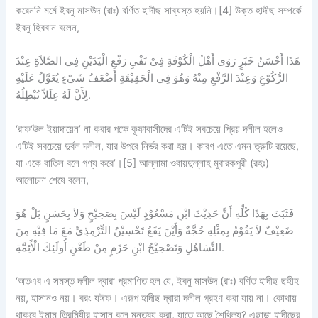
করেননি মর্মে ইবনু মাসঊদ (রাঃ) বর্ণিত হাদীছ সাব্যস্ত হয়নি।[4] উক্ত হাদীছ সম্পর্কে
ইবনু হিববান বলেন,
هَذَا أَحْسَنُ خَبَرٍ رَوَى أَهْلُ الْكُوْفَةِ فِىْ نَفْيِ رَفْعِ الْيَدَيْنِ فِي الصَّلاَةِ عِنْدَ
الرُّكُوْعِ وَعِنْدَ الرَّفْعِ مِنْهُ وَهُوَ فِي الْحَقِيْقَةِ أَضْعَفُ شَيْءٍ يُعَوَّلُ عَلَيْهِ
لِأَنَّ لَهُ عِلَلاً تُبْطِلُهُ.
‘রাফ‘উল ইয়াদায়েন’ না করার পক্ষে কূফাবাসীদের এটিই সবচেয়ে প্রিয় দলীল হলেও
এটিই সবচেয়ে দুর্বল দলীল, যার উপরে নির্ভর করা হয়। কারণ এতে এমন ত্রুটি রয়েছে,
যা একে বাতিল বলে গণ্য করে’।[5] আল্লামা ওবায়দুল্লাহ মুবারকপুরী (রহঃ)
আলোচনা শেষে বলেন,
فَثَبَتَ بِهَذَا كُلِّهِ أَنَّ حَدِيْثَ ابْنِ مَسْعُوْدٍ لَيْسَ بِصَحِيْحٍ وَلاَ بِحَسَنٍ بَلْ هُوَ
ضَعِيْفٌ لاَ يَقُوْمُ بِمِثْلِهِ حُجَّةٌ وَأَيْنَ يَقَعُ تَحْسِيْنُ التِّرْمِذِىِّ مَعَ مَا فِيْهِ مِنَ
التَّسَاهُلِ وَتَصْحِيْحُ ابْنِ حَزَمٍ مِنْ طَعْنِ أُولَئِكَ الْأَئِمَّةِ.
‘অতএব এ সমস্ত দলীল দ্বারা প্রমাণিত হল যে, ইবনু মাসঊদ (রাঃ) বর্ণিত হাদীছ ছহীহ
নয়, হাসানও নয়। বরং যঈফ। এরূপ হাদীছ দ্বারা দলীল গ্রহণ করা যায় না। কোথায়
থাকবে ইমাম তিরমিযীর হাসান বলে মন্তব্য করা, যাতে আছে শৈথিল্য? এছাড়া হাদীছের