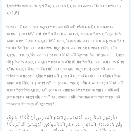
ইমামগণের দোষারোপের মুখে ইবনু হাযামের ছহীহ হওয়ার মন্তব্য কিভাবে গ্রহণযোগ্য
হবে?[6]
জ্ঞাতব্য : উক্ত মন্তব্য সমূহের পরও আলবানী এই বর্ণনাকে ছহীহ বলে মন্তব্য
করেছেন। তবে তিনি যারা রাফ‘উল ইয়াদায়েন করে না, তাদেরকে উক্ত হাদীছের প্রতি
আমল করতে নিষেধ করেছেন। তিনি বলেন, ‘রুকূতে যাওয়ার সময় এবং রুকূ থেকে উঠার
পর রাফ‘উল ইয়াদায়েন করার পক্ষে রাসূল (ছাঃ)-এর পক্ষ থেকে অনেক হাদীছ বর্ণিত
হয়েছে। বরং মুহাদ্দিছ ওলামায়ে কেরামের নিকট এটি ‘মুতাওয়াতির’ পর্যায়ের বর্ণনা হিসাবে
স্বীকৃতি লাভ করেছে। এছাড়া প্রত্যেক তাকবীরেই রাফ‘উল ইয়াদায়েন করা সম্পর্কে বহু
হাদীছ রয়েছে। ইবনু মাসঊদ (রাঃ)-এর সূত্র ছাড়া রাসূল (ছাঃ) থেকে এই আমল
পরিত্যাগ করার কোন ছহীহ প্রমাণ নেই। তবে ইবনু মাসঊদ (রাঃ)-এর হাদীছের উপর
আমল করা উচিৎ নয়। কারণ এটি না-বোধক। আর হানাফীসহ অন্যান্যদের নিকট এটি
বারবার উল্লেখিত হয় যে, হ্যাঁ-বোধক না-বোধকের উপর প্রাধান্য পায়। একটি হ্যাঁ-
বোধক থাকার কারণে যদি এমনটি হয়, তাহলে একটি ঐক্যবদ্ধ জামা‘আত থাকলে এই
মাসআলার সিদ্ধান্ত কী হতে পারে?
فَيَلْزَمُهُمْ عَمَلاً بِهَذِهِ الْقَاعِدَةِ مَعَ انْتِفَاءِ الْمُعَارِضِ أَنْ يَّأْخُذُوْا بِالرَّفْعِ
وَأَنْ لاَ يَتَعَصَّبُوْا لِلْمَذْهَبِ بَعْدَ قِيَامِ الْحُجَّةِ وَلَكِنَّ الْمُؤَسَّفَ أَنَّهُ لَمْ يَأْخُذْ