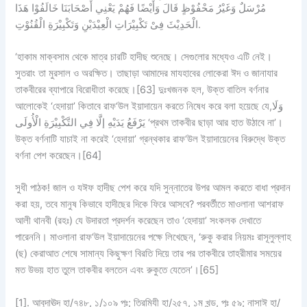
مُرْسَلٌ وَغَيْرُ مَحْفُوْظٍ قَالَ وَأَيْضًا فَهُمْ يَعْنِي أَصْحَابَنَا خَالَفُوْا هَذَا
الْحَدِيْثَ فِىْ تَكْبِيْرَاتِ الْعِيْدَيْنِ وَتَكْبِيْرَةِ الْقُنُوْتِ.
‘হাকাম মাক্বসাম থেকে মাত্র চারটি হাদীছ শুনেছে। সেগুলোর মধ্যেও এটি নেই।
সুতরাং তা মুরসাল ও অরক্ষিত। তাছাড়া আমাদের মাযহাবের লোকেরা ঈদ ও জানাযার
তাকবীরের ব্যাপারে বিরোধীতা করেছে।[63] দুঃখজনক হল, উক্ত বাতিল বর্ণনার
আলোকেই ‘হেদায়া’ কিতাবে রাফ‘উল ইয়াদায়েন করতে নিষেধ করে বলা হয়েছে যে,وَلَا
يَرْفَعُ يَدَيْهِ إلَّا فِي التَّكْبِيْرَةِ الْأُولَى ‘প্রথম তাকবীর ছাড়া আর হাত উঠাবে না’।
উক্ত বর্ণনাটি যাচাই না করেই ‘হেদায়া’ গ্রন্থকার রাফ‘উল ইয়াদায়েনের বিরুদ্ধে উক্ত
বর্ণনা পেশ করেছেন।[64]
সুধী পাঠক! জাল ও যঈফ হাদীছ পেশ করে যদি সুন্নাতের উপর আমল করতে বাধা প্রদান
করা হয়, তবে মানুষ কিভাবে হাদীছের দিকে ফিরে আসবে? পরবর্তীতে মাওলানা আশরাফ
আলী থানবী (রহঃ) যে উদারতা প্রদর্শন করেছেন তাও ‘হেদায়া’ সংকলক দেখাতে
পারেননি। মাওলানা রাফ‘উল ইয়াদায়েনের পক্ষে লিখেছেন, ‘রুকু করার নিয়মঃ রাসূলুল্লাহ
(ছ) কেরাআত শেষে সামান্য কিছুক্ষণ বিরতি দিয়ে তার পর তাকবীরে তাহরীমার সময়ের
মত উভয় হাত তুলে তাকবীর বলতেন এবং রুকুতে যেতেন’।[65]
[1]. আবুদাঊদ হা/৭৪৮, ১/১০৯ পৃঃ; তিরমিযী হা/২৫৭, ১ম খন্ড, পৃঃ ৫৯; নাসাঈ হা/