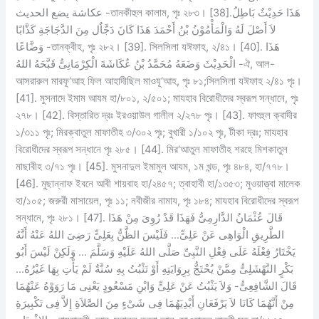
عكاشة يضع الحديث -তানকীহুল কালাম, পৃঃ ২৮৩। [38].هَذَا حَدِيْثٌ بَاطِلٌ
لاَ أَصْلَ لَهُ وَالْمَأْمُوْنُ بْنُ أَحْمَدَ هَذَا كَانَ دَجَّاٌل مِنَ الدَّجَاجَةِ كَذَّابًا
وَضَّاعًا -তানক্বীহ, পৃঃ ২৮২। [39]. সিলসিলা যঈফাহ, ২/৪১। [40]. هَذَا
الْحَدِيْثَ وَضَعَهُ مُحَمَّدُ بْنُ عُكَاشَةَ الْكِرْمَانِىُّ قَبَّحَهُ اللهُ -ঐ, আল-
আসরারুল মারফূ‘আহ ফিল আহাদীছিল মাওযূ‘আহ, পৃঃ ৮১;সিলসিলা যঈফাহ ২/৪১ পৃঃ।
[41]. মুসনাদে ইমাম আযম হা/৮০১, ২/৫০১; মাযহাব বিরোধীদের স্বরূপ সন্ধানে, পৃঃ
২৭৮। [42]. বিস্তারিত দ্রঃ ইরওয়াউল গালীল ২/২৭৮ পৃঃ। [43]. ফাৎহুল ক্বাদীর
১/৩১১ পৃঃ; মিরক্বাতুল মাফাতীহ ৩/৩০২ পৃঃ; বুখারী ১/১০২ পৃঃ, টীকা দ্রঃ; মাযহাব
বিরোধীদের স্বরূপ সন্ধানে পৃঃ ২৮৫। [44]. মির‘আতুল মাফাতীহ শরহে মিশকাতুল
মাছাবীহ ৩/৭১ পৃঃ। [45]. মুসনাদুল ইমামুল আযম, ১ম খন্ড, পৃঃ ৪৮৪, হা/৭৭৮।
[46]. মুছান্নাফ ইবনে আবী শায়বাহ হা/২৪৫৭; ত্বাহাবী হা/১৩৫৩; মুওয়াত্ত্বা মালেক
হা/১০৫; জরুরী মাসায়েল, পৃঃ ১১; নবীজীর নামায, পৃঃ ১৮৪; মাযহাব বিরোধীদের স্বরূপ
সন্ধানে, পৃঃ ২৮১। [47]. قَالَ عُثْمَانُ الدَّارِمِىُّ فَهَذَا قَدْ رُوِىَ مِنْ هَذَا
الطَّرِيقِ الْوَاهِى عَنْ عَلِىٍّ… فَلَيْسَ الظَّنُّ بِعَلِىٍّ رَضِىَ اللهُ عَنْهُ أَنَّهُ
يَخْتَارُ فِعْلَهُ عَلَى فِعْلِ النَّبِىِّ صَلَّى اللهُ عَلَيْهِ وَسَلَّمَ … وَلَكِنْ لَيْسَ أَبُو
بَكْرٍ النَّهْشَلِىُّ مِمَّنْ يُحْتَجُّ بِرِوَايَتِهِ أَوْ تَثْبُتُ بِهِ سُنَّةٌ لَمْ يَأْتِ بِهَا غَيْرُهُ…
قَالَ الشَّافِعِىُّ- وَلاَ يَثْبُتُ عَنْ عَلِىٍّ وَابْنِ مَسْعُودٍ يَعْنِى مَا رَوَوْهُ عَنْهُمَا
مِنْ أَنَّهُمَا كَانَا لاَ يَرْفَعَانِ أَيْدِيَهُمَا فِى شَىْءٍ مِنَ الصَّلاَةِ إِلاَّ فِى تَكْبِيرَةِ