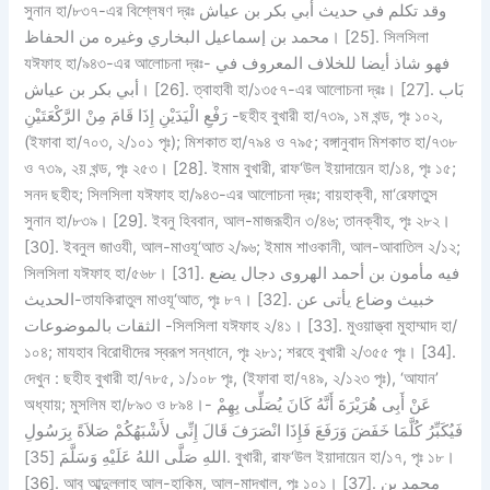
সুনান হা/৮৩৭-এর বিশ্লেষণ দ্রঃ وقد تكلم في حديث أبي بكر بن عياش
محمد بن إسماعيل البخاري وغيره من الحفاظ। [25]. সিলসিলা
যঈফাহ হা/৯৪৩-এর আলোচনা দ্রঃ- فهو شاذ أيضا للخلاف المعروف في
أبي بكر بن عياش। [26]. ত্বাহাবী হা/১৩৫৭-এর আলোচনা দ্রঃ। [27]. بَاب
رَفْعِ الْيَدَيْنِ إِذَا قَامَ مِنْ الرَّكْعَتَيْنِ -ছহীহ বুখারী হা/৭৩৯, ১ম খন্ড, পৃঃ ১০২,
(ইফাবা হা/৭০৩, ২/১০১ পৃঃ); মিশকাত হা/৭৯৪ ও ৭৯৫; বঙ্গানুবাদ মিশকাত হা/৭৩৮
ও ৭৩৯, ২য় খন্ড, পৃঃ ২৫৩। [28]. ইমাম বুখারী, রাফ‘উল ইয়াদায়েন হা/১৪, পৃঃ ১৫;
সনদ ছহীহ; সিলসিলা যঈফাহ হা/৯৪৩-এর আলোচনা দ্রঃ; বায়হাক্বী, মা‘রেফাতুস
সুনান হা/৮৩৯। [29]. ইবনু হিববান, আল-মাজরূহীন ৩/৪৬; তানক্বীহ, পৃঃ ২৮২।
[30]. ইবনুল জাওযী, আল-মাওযূ‘আত ২/৯৬; ইমাম শাওকানী, আল-আবাতিল ২/১২;
সিলসিলা যঈফাহ হা/৫৬৮। [31]. فيه مأمون بن أحمد الهروى دجال يضع
الحديث-তাযকিরাতুল মাওযূ‘আত, পৃঃ ৮৭। [32]. خبيث وضاع يأتى عن
الثقات بالموضوعات -সিলসিলা যঈফাহ ২/৪১। [33]. মুওয়াত্ত্বা মুহাম্মাদ হা/
১০৪; মাযহাব বিরোধীদের স্বরূপ সন্ধানে, পৃঃ ২৮১; শরহে বুখারী ২/৩৫৫ পৃঃ। [34].
দেখুন : ছহীহ বুখারী হা/৭৮৫, ১/১০৮ পৃঃ, (ইফাবা হা/৭৪৯, ২/১২৩ পৃঃ), ‘আযান’
অধ্যায়; মুসলিম হা/৮৯৩ ও ৮৯৪।- عَنْ أَبِى هُرَيْرَةَ أَنَّهُ كَانَ يُصَلِّى بِهِمْ
فَيُكَبِّرُ كُلَّمَا خَفَضَ وَرَفَعَ فَإِذَا انْصَرَفَ قَالَ إِنِّى لأَشْبَهُكُمْ صَلاَةً بِرَسُولِ
اللهِ صَلَّى اللهُ عَلَيْهِ وَسَلَّمَ [35]. বুখারী, রাফ‘উল ইয়াদায়েন হা/১৭, পৃঃ ১৮।
[36]. আবু আব্দুল্লাহ আল-হাকিম, আল-মাদখাল, পৃঃ ১০১। [37]. محمد بن