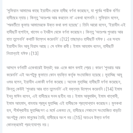
‘সুফিয়ান আমাদের কাছে ইয়াযীদ থেকে হাদীছ বর্ণনা করেছেন, যা পূর্বের শারীক বর্ণিত
হাদীছের ন্যায়। কিন্তু ‘অতঃপর আর করতেন না’ একথা বলেননি। সুফিয়ান বলেন,
‘পরবর্তীতে কূফায় আমাদেরকে উক্ত কথা বলা হয়েছে’। তিনি আরো বলেন, ‘ইয়াযীদ এই
হাদীছটি হুশাইম, খালেদ ও ইদরীস থেকে বর্ণনা করেছেন। কিন্তু ‘অতঃপর পুনরায় আর
হাত তুলেননি’ কথাটি উল্লেখ করেননি’।[12] তাছাড়াও হাদীছটি যঈফ। এর সনদে
ইয়াযীদ বিন আবু যিয়াদ আছে। সে যঈফ রাবী। ইমাম আহমাদ বলেন, হাদীছটি
নিতান্তই যঈফ।[13]
আসলে বর্ণনাটি একেবারেই উদ্ভট; বরং একে জাল বলাই শ্রেয়। কারণ ‘পুনরায় আর
করেননি’ এই অংশটুকু কূফাতে কোন ব্যক্তি কর্তৃক সংযোজিত হয়েছে। মুহাদ্দিছ আবু
ওমর বলেন, ইয়াযীদ একাকী বর্ণনা করেছে। অনেক মুহাদ্দিছ হাদীছটি বর্ণনা করেছেন,
কিন্তু কেউই ‘পুনরায় আর হাত তুলেননি’ এই বক্তব্য উল্লেখ করেননি।[14] ইমাম
ইবনু মাঈন বলেন, এই হাদীছের সনদ ছহীহ নয়। ইমাম আবুদাঊদ, ইমাম খাত্বাবী,
ইমাম আহমাদ, বাযযার প্রমুখ মুহাদ্দিছ এই হাদীছকে প্রত্যাখ্যান করেছেন। মূলকথা
হল, শীর্ষস্থানীয় মুহাদ্দিছগণ এ মর্মে একমত যে, হাদীছের শেষাংশে সংযোজিত বাড়তি
অংশটুকু কোন মানুষের তৈরি, হাদীছের অংশ নয়।[15] অতএব উক্ত বর্ণনা
কোনক্রমেই গ্রহণযোগ্য নয়।