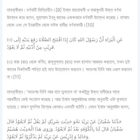
তাহক্বীক্ব : বর্ণনাটি ভিত্তিহীন।[9] ইমাম বায়হাক্বী ও দারাকুৎনী উক্ত বর্ণনা
উল্লেখ করে বলেন, মুহাম্মাদ ইবনু জাবের এককভাবে বর্ণনাটি উল্লেখ করেছে। হাম্মাদ
থেকে এবং সে ইবরাহীম থেকে যঈফ হাদীছ বর্ণনাকারী।[10]
(৩) عَنِ الْبَرَاءِ أَنَّ رَسُوْلَ اللهِ كَانَ إِذَا افْتَتَحَ الصَّلَاةَ رَفَعَ يَدَيْهِ إِلَى
قَرِيْبٍ مِنْ أُذْنَيْهِ ثُمَّ لَا يَعُوْدُ.
(৩) বারা (রাঃ) থেকে বর্ণিত, রাসূলুল্লাহ (ছাঃ) যখন ছালাত আরম্ভ করতেন, তখন দুই
কানের নিকটবর্তী পর্যন্ত দুই হাত উত্তোলন করতেন। অতঃপর তিনি আর এরূপ করতেন
না।[11]
তাহক্বীক্ব : ‘অতঃপর তিনি আর হাত তুলতেন না’ কথাটুকু উক্ত হাদীছের সাথে
পরবর্তীতে কেউ সংযোগ করেছে। আর ইমাম আবুদাঊদের ভাষ্য অনুযাযী এটা কূফাতে
হয়েছে। কারণ মুসলিম বিশ্বের কোথাও এমনটি ঘটেনি। যেমন ইমাম আবুদাঊদ বলেন,
حَدَّثَنَا سُفْيَانُ عَنْ يَزِيْدَ نَحْوَ حَدِيْثِ شَرِيْكٍ لَمْ يَقُلْ ثُمَّ لَايَعُوْدُ قَالَ
سُفْيَانُ قَالَ لَنَا بِالْكُوْفَةِ بَعْدُ ثُمَّ لَايَعْوْدُ. وَرَوَى هَذَا الْحَدِيْثَ هُشَيْمٌ
وَخَالِدٌ وَ إِدْرِيْسَ عَنْ يَزِيْدَ لَمْ يَذْكُرُوْا ثُمَّ لَايَعُوْدُ.