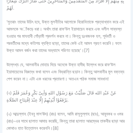
بِهِ مِنْهُمْ إِلاَّ أَفْرَادٌ مِنَ الْمُتَقَدِّمِيْنَ وَالْمُتَأَخِّرِيْنَ حَتَّى صَارَ التَّرْكُ شِعَارًا
لَهُمْ.
‘সুতরাং তাদের উচিৎ হবে, উক্ত মূলনীতির আলোকে বিরোধিতাকে প্রত্যাখ্যান করে এই
আমলকে অাঁকড়ে ধরা। অর্থাৎ তারা রাফ‘উল ইয়াদায়েন করবে এবং দলীল সাব্যস্ত
হওয়ার পর মাযহাবী গোঁড়ামী প্রদর্শন করবে না। কিন্তু দুঃখজনক হল, পূর্ববর্তী ও
পরবর্তীদের মধ্যে কতিপয় ব্যক্তি ছাড়া, তাদের কেউ এই আমল গ্রহণ করেনি। ফলে
উক্ত আমল বর্জন করা তাদের অভ্যাসে পরিণত হয়েছে’।[7]
উল্লেখ্য যে, আলবানীর দোহায় দিয়ে অনেকে উক্ত হাদীছ উল্লেখ করে রাফ‘উল
ইয়াদায়েনের বিরুদ্ধে কথা বলেন এবং বিভ্রান্তি ছড়ান। কিন্তু আলবানীর মূল বক্তব্য
পেশ করেন না। এটা এক ধরনের প্রতারণা। অতএব পাঠক সমাজ সাবধান!
(২) عَنْ عَبْدِ الله قَالَ صَلَّيْتُ مَعَ رَسُوْلِ اللهِ وَأبِىْ بَكْرٍ وَعُمَرَ فَلَمْ
يَرْفَعُوْا أَيْدِيْهِمْ إِلَّا عِنْدَ اِفْتِتَاحِ الصَّلَاةِ.
(২) আব্দুল্লাহ (ইবনু মাস‘ঊদ) (রাঃ) বলেন, আমি রাসূলুল্লাহ (ছাঃ), আবুবকর ও ওমর
(রাঃ)-এর সাথে ছালাত আদায় করেছি, কিন্তু তারা ছালাত আরম্ভের তাকবীর ছাড়া আর
কোথাও হাত উত্তোলন করেননি।[8]