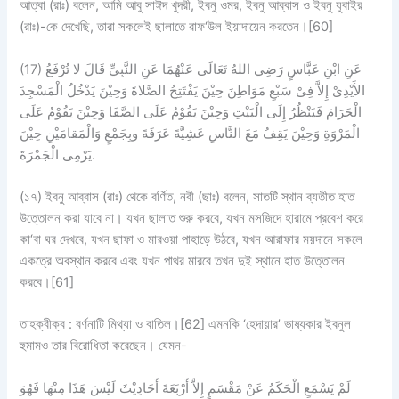
আত্বা (রাঃ) বলেন, আমি আবু সাঈদ খুদরী, ইবনু ওমর, ইবনু আব্বাস ও ইবনু যুবাইর
(রাঃ)-কে দেখেছি, তারা সকলেই ছালাতে রাফ‘উল ইয়াদায়েন করতেন।[60]
(17) عَنِ ابْنِ عَبَّاسٍ رَضِي اللهُ تَعَالَى عَنْهُمَا عَنِ النَّبِيِّ قَالَ لا تُرْفَعُ
الأَيْدِىْ إِلاَّ فِىْ سَبْعِ مَوَاطِنَ حِيْنَ يَفْتَتِحُ الصَّلاةَ وَحِيْنَ يَدْخُلُ الْمَسْجِدَ
الْحَرَامَ فَيَنْظُرُ إِلَى الْبَيْتِ وَحِيْنَ يَقُوْمُ عَلَى الصَّفَا وَحِيْنَ يَقُوْمُ عَلَى
الْمَرْوَةِ وَحِيْنَ يَقِفُ مَعَ النَّاسِ عَشِيَّةَ عَرَفَةَ وبِجَمْعٍ وَالْمَقامَيْنِ حِيْنَ
يَرْمِى الْجَمْرَةَ.
(১৭) ইবনু আব্বাস (রাঃ) থেকে বর্ণিত, নবী (ছাঃ) বলেন, সাতটি স্থান ব্যতীত হাত
উত্তোলন করা যাবে না। যখন ছালাত শুরু করবে, যখন মসজিদে হারামে প্রবেশ করে
কা‘বা ঘর দেখবে, যখন ছাফা ও মারওয়া পাহাড়ে উঠবে, যখন আরাফার ময়দানে সকলে
একত্রে অবস্থান করবে এবং যখন পাথর মারবে তখন দুই স্থানে হাত উত্তোলন
করবে।[61]
তাহক্বীক্ব : বর্ণনাটি মিথ্যা ও বাতিল।[62] এমনকি ‘হেদায়ার’ ভাষ্যকার ইবনুল
হুমামও তার বিরোধিতা করেছেন। যেমন-
لَمْ يَسْمَعِ الْحَكَمُ عَنْ مَقْسَمٍ إِلاَّ أَرْبَعَةَ أَحَادِيْثَ لَيْسَ هَذَا مِنْهَا فَهُوَ