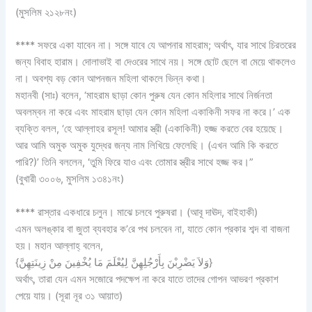
(মুসলিম ২১২৮নং)
**** সফরে একা যাবেন না। সঙ্গে যাবে যে আপনার মাহরাম; অর্থাৎ, যার সাথে চিরতরের
জন্য বিবাহ হারাম। দোলাভাই বা দেওরের সাথে নয়। সঙ্গে ছোট ছেলে বা মেয়ে থাকলেও
না। অবশ্য বড় কোন আপনজন মহিলা থাকলে ভিন্ন কথা।
মহানবী (সাঃ) বলেন, ‘মাহরাম ছাড়া কোন পুরুষ যেন কোন মহিলার সাথে নির্জনতা
অবলম্বন না করে এবং মাহরাম ছাড়া যেন কোন মহিলা একাকিনী সফর না করে।’ এক
ব্যক্তি বলল, ‘হে আল্লাহর রসূল! আমার স্ত্রী (একাকিনী) হজ্জ করতে বের হয়েছে।
আর আমি অমুক অমুক যুদ্ধের জন্য নাম লিখিয়ে ফেলেছি। (এখন আমি কি করতে
পারি?)’ তিনি বললেন, ‘তুমি ফিরে যাও এবং তোমার স্ত্রীর সাথে হজ্জ কর।”
(বুখারী ৩০০৬, মুসলিম ১৩৪১নং)
**** রাস্তার একধারে চলুন। মাঝে চলবে পুরুষরা। (আবূ দাঊদ, বাইহাকী)
এমন অলঙ্কার বা জুতা ব্যবহার ক’রে পথ চলবেন না, যাতে কোন প্রকার শব্দ বা বাজনা
হয়। মহান আল্লাহ্‌ বলেন,
{وَلاَ يَضْرِبْنَ بِأَرْجُلِهِنَّ لِيُعْلَمَ مَا يُخْفِينَ مِنْ زِينَتِهِنَّ}
অর্থাৎ, তারা যেন এমন সজোরে পদক্ষেপ না করে যাতে তাদের গোপন আভরণ প্রকাশ
পেয়ে যায়। (সূরা নূর ৩১ আয়াত)