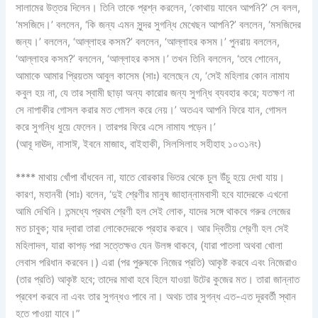
সালামের উত্তর দিলেন। তিনি তাকে প্রশ্ন করলেন, ‘কোথায় যাবেন আপনি?’ সে বলল,
‘মসজিদে।’ বললেন, ‘কি জন্য এমন সুন্দর সুগন্ধি মেখেছন আপনি?’ বললেন, ‘মসজিদের
জন্য।’ বললেন, ‘আল্লাহর কসম?’ বললেন, ‘আল্লাহর কসম।’ পুনরায় বললেন,
‘আল্লাহর কসম?’ বললেন, ‘আল্লাহর কসম।’ তখন তিনি বললেন, ‘তবে শোনেন,
আমাকে আমার প্রিয়তম আবুল কাসেম (সাঃ) বলেছেন যে, ‘সেই মহিলার কোন নামায
কবুল হয় না, যে তার স্বামী ছাড়া অন্য কারোর জন্য সুগন্ধি ব্যবহার করে; যতক্ষণ না
সে নাপাকীর গোসল করার মত গোসল করে নেয়।’ অতএব আপনি ফিরে যান, গোসল
করে সুগন্ধি ধুয়ে ফেলেন। তারপর ফিরে এসে নামায পড়েন।’
(আবূ দাঊদ, নাসাঈ, ইবনে মাজাহ, বাইহাকী, সিলসিলাহ সহীহাহ ১০৩১নং)
**** মাথায় খোঁপা বাঁধবেন না, যাতে বোরকার ভিতর থেকে চুল উঁচু হয়ে দেখা যায়।
কারণ, মহানবী (সাঃ) বলেন, ‘দুই শ্রেণীর মানুষ জাহান্নামবাসী হবে যাদেরকে এখনো
আমি দেখিনি। তন্মধ্যে প্রথম শ্রেণী হল সেই লোক, যাদের সঙ্গে থাকবে গরুর লেজের
মত চাবুক; যার দ্বারা তারা লোকেদেরকে প্রহার করবে। আর দ্বিতীয় শ্রেণী হল সেই
মহিলাদল, যারা কাপড় পরা সত্তেক্ষও যেন উলঙ্গ থাকবে, (যারা পাতলা অথবা খোলা
লেবাস পরিধান করবেন।) এরা (পর পুরুষকে নিজের প্রতি) আকৃষ্ট করবে এবং নিজেরাও
(তার প্রতি) আকৃষ্ট হবে; তাদের মাথা হবে হিলে যাওয়া উটের কুজের মত। তারা জান্নাত
প্রবেশ করবে না এবং তার সুগন্ধও পাবে না। অথচ তার সুগন্ধ এত-এত দূরবর্তী স্থান
হতে পাওয়া যাবে।”