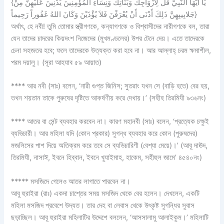
{يَا أَيُّهَا النَّبِيُّ قُلْ لِأَزْوَاجِكَ وَبَنَاتِكَ وَنِسَاءِ الْمُؤْمِنِينَ يُدْنِينَ عَلَيْهِنَّ مِنْ
جَلابِيبِهِنَّ ذَلِكَ أَدْنَى أَنْ يُعْرَفْنَ فَلاَ يُؤْذَيْنَ وَكَانَ اللهُ غَفُوراً رَحِيماً}
অর্থাৎ, হে নবী! তুমি তোমার স্ত্রীগণকে, কন্যাগণকে ও বিশ্বাসীদের নারীগণকে বল, তারা
যেন তাদের চাদরের কিয়দংশ নিজেদের (মুখমণ্ডলের) উপর টেনে দেয়। এতে তাদেরকে
চেনা সহজতর হবে; ফলে তাদেরকে উত্যক্ত করা হবে না। আর আল্লাহ্‌ চরম ক্ষমাশীল,
পরম দয়ালু। (সূরা আহযাব ৫৯ আয়াত)
**** আর নবী (সাঃ) বলেন, ‘নারী গুপ্ত জিনিস; সুতরাং যখন সে (বাড়ি হতে) বের হয়,
তখন শয়তান তাকে পুরুষের দৃষ্টিতে আকর্ষণীয় করে দেখায়।’ (সহীহ তিরমিযী ৯৩৬নং)
**** আতর বা সেন্ট ব্যবহার করবেন না। কারণ মহানবী (সাঃ) বলেন, ‘প্রত্যেক চক্ষুই
ব্যভিচারী। আর মহিলা যদি (কোন প্রকার) সুগন্ধ ব্যবহার করে কোন (পুরুষদের)
মজলিসের পাশ দিয়ে অতিক্রম করে তবে সে ব্যভিচারিণী (বেশ্যা মেয়ে)।’ (আবূ দাঊদ,
তিরমিযী, নাসাঈ, ইবনে হিব্বান, ইবনে খুযাইমাহ, হাকেম, সহীহুল জামে’ ৪৫৪০নং)
***** মসজিদে গেলেও আতর লাগাতে পারবেন না।
আবু হুরাইরা (রাঃ) একদা চাশ্তের সময় মসজিদ থেকে বের হলেন। দেখলেন, একটি
মহিলা মসজিদ প্রবেশে উদ্যত। তার দেহ বা লেবাস থেকে উৎকৃষ্ট সুগন্ধির সুবাস
ছড়াচ্ছিল। আবূ হুরাইরা মহিলাটির উদ্দেশে বললেন, ‘আসসালামু আলাইকুম।’ মহিলাটি