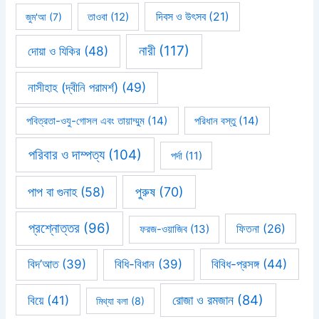
দিবস ও উৎসব
(21)
জুম'আ
(7)
তাওবা
(12)
নারী
(117)
দোয়া ও যিকির
(48)
নাসীহাহ (দ্বীনি পরামর্শ)
(49)
পবিত্রতা-ওযু-গোসল এবং তায়াম্মুম
(14)
পরিধান বস্তু
(14)
পরিবার ও দাম্পত্য
(104)
পর্দা
(11)
পাপ বা গুনাহ
(58)
পুরুষ
(70)
প্রশ্নোত্তর
(96)
ফিতনা
(26)
ফরজ-ওয়াজিব
(13)
বিবিধ-প্রসঙ্গ
(44)
বিদ’আত
(39)
বিধি-বিধান
(39)
রোজা ও রমজান
(84)
বিয়ে
(41)
মিথ্যা বলা
(8)