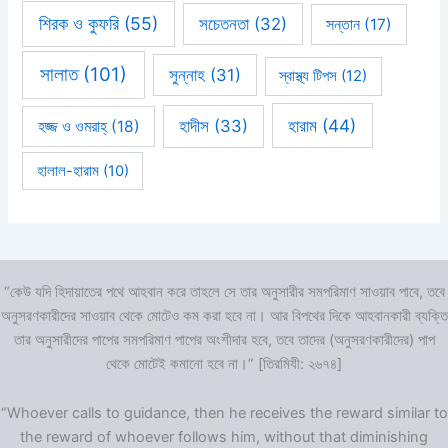
শিরক ও কুফরি
(55)
সচেতনতা
(32)
সন্তান
(17)
সালাত
(101)
সুন্নাহ
(31)
স্বাস্থ্য টিপস
(12)
হারাম
(44)
হাদীস
(33)
হজ্জ ও ওমরাহ্‌
(18)
হালাল-হারাম
(10)
“কেউ যদি হিদায়াতের পথে আহবান করে তাহলে সে তার অনুসারীর সমপরিমাণ সাওয়াব পাবে, তবে
অনুসরণকারীদের সাওয়াব থেকে মোটেও কম করা হবে না। আর বিপথের দিকে আহবানকারী ব্যক্তি
তার অনুসারীদের পাপের সমপরিমাণ পাপের অংশীদার হবে, তবে তাদের (অনুসরণকারীদের) পাপ
থেকে মোটেই কমানো হবে না।” [তিরমিযী: ২৬৭৪]
“Whoever calls to guidance, then he receives the reward similar to
the reward of whoever follows him, without that diminishing