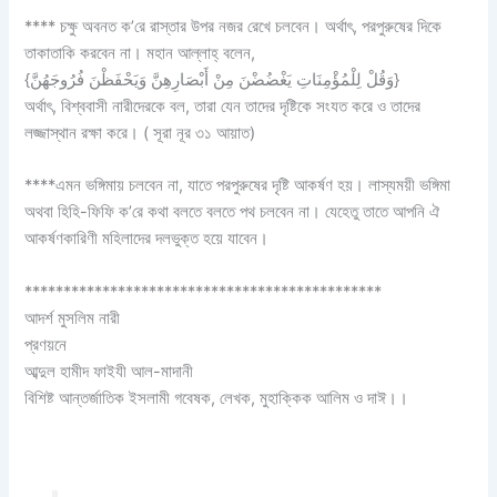
**** চক্ষু অবনত ক’রে রাস্তার উপর নজর রেখে চলবেন। অর্থাৎ, পরপুরুষের দিকে
তাকাতাকি করবেন না। মহান আল্লাহ্‌ বলেন,
{وَقُلْ لِلْمُؤْمِنَاتِ يَغْضُضْنَ مِنْ أَبْصَارِهِنَّ وَيَحْفَظْنَ فُرُوجَهُنَّ}
অর্থাৎ, বিশ্ববাসী নারীদেরকে বল, তারা যেন তাদের দৃষ্টিকে সংযত করে ও তাদের
লজ্জাস্থান রক্ষা করে। ( সূরা নূর ৩১ আয়াত)
****এমন ভঙ্গিমায় চলবেন না, যাতে পরপুরুষের দৃষ্টি আকর্ষণ হয়। লাস্যময়ী ভঙ্গিমা
অথবা হিহি-ফিফি ক’রে কথা বলতে বলতে পথ চলবেন না। যেহেতু তাতে আপনি ঐ
আকর্ষণকারিণী মহিলাদের দলভুক্ত হয়ে যাবেন।
**********************************************
আদর্শ মুসলিম নারী
প্রণয়নে
আব্দুল হামীদ ফাইযী আল-মাদানী
বিশিষ্ট আন্তর্জাতিক ইসলামী গবেষক, লেখক, মুহাক্কিক আলিম ও দাঈ।।