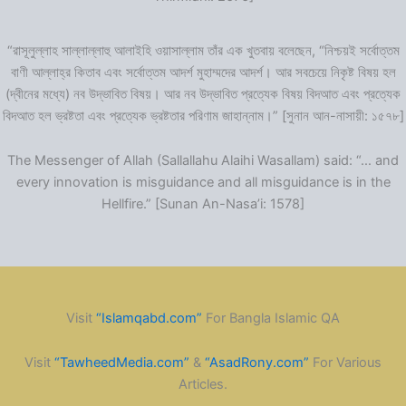
“রাসূলুল্লাহ সাল্লাল্লাহু আলাইহি ওয়াসাল্লাম তাঁর এক খুতবায় বলেছেন, “নিশ্চয়ই সর্বোত্তম
বাণী আল্লাহ্‌র কিতাব এবং সর্বোত্তম আদর্শ মুহাম্মদের আদর্শ। আর সবচেয়ে নিকৃষ্ট বিষয় হল
(দ্বীনের মধ্যে) নব উদ্ভাবিত বিষয়। আর নব উদ্ভাবিত প্রত্যেক বিষয় বিদআত এবং প্রত্যেক
বিদআত হল ভ্রষ্টতা এবং প্রত্যেক ভ্রষ্টতার পরিণাম জাহান্নাম।” [সুনান আন-নাসায়ী: ১৫৭৮]
The Messenger of Allah (Sallallahu Alaihi Wasallam) said: “… and
every innovation is misguidance and all misguidance is in the
Hellfire.” [Sunan An-Nasa’i: 1578]
Visit
“Islamqabd.com”
For Bangla Islamic QA
Visit
“TawheedMedia.com”
&
“AsadRony.com”
For Various
Articles.