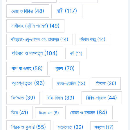
নারী
(117)
দোয়া ও যিকির
(48)
নাসীহাহ (দ্বীনি পরামর্শ)
(49)
পবিত্রতা-ওযু-গোসল এবং তায়াম্মুম
(14)
পরিধান বস্তু
(14)
পরিবার ও দাম্পত্য
(104)
পর্দা
(11)
পাপ বা গুনাহ
(58)
পুরুষ
(70)
প্রশ্নোত্তর
(96)
ফিতনা
(26)
ফরজ-ওয়াজিব
(13)
বিবিধ-প্রসঙ্গ
(44)
বিদ’আত
(39)
বিধি-বিধান
(39)
রোজা ও রমজান
(84)
বিয়ে
(41)
মিথ্যা বলা
(8)
শিরক ও কুফরি
(55)
সচেতনতা
(32)
সন্তান
(17)