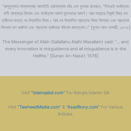
“রাসূলুল্লাহ সাল্লাল্লাহু আলাইহি ওয়াসাল্লাম তাঁর এক খুতবায় বলেছেন, “নিশ্চয়ই সর্বোত্তম
বাণী আল্লাহ্‌র কিতাব এবং সর্বোত্তম আদর্শ মুহাম্মদের আদর্শ। আর সবচেয়ে নিকৃষ্ট বিষয় হল
(দ্বীনের মধ্যে) নব উদ্ভাবিত বিষয়। আর নব উদ্ভাবিত প্রত্যেক বিষয় বিদআত এবং প্রত্যেক
বিদআত হল ভ্রষ্টতা এবং প্রত্যেক ভ্রষ্টতার পরিণাম জাহান্নাম।” [সুনান আন-নাসায়ী: ১৫৭৮]
The Messenger of Allah (Sallallahu Alaihi Wasallam) said: “… and
every innovation is misguidance and all misguidance is in the
Hellfire.” [Sunan An-Nasa’i: 1578]
Visit
“Islamqabd.com”
For Bangla Islamic QA
Visit
“TawheedMedia.com”
&
“AsadRony.com”
For Various
Articles.