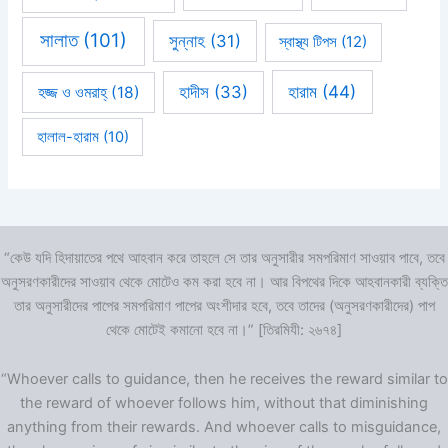
সালাত
(101)
সুন্নাহ
(31)
স্বাস্থ্য টিপস
(12)
হারাম
(44)
হাদীস
(33)
হজ্জ ও ওমরাহ্‌
(18)
হালাল-হারাম
(10)
“কেউ যদি হিদায়াতের পথে আহবান করে তাহলে সে তার অনুসারীর সমপরিমাণ সাওয়াব পাবে, তবে
অনুসরণকারীদের সাওয়াব থেকে মোটেও কম করা হবে না। আর বিপথের দিকে আহবানকারী ব্যক্তি
তার অনুসারীদের পাপের সমপরিমাণ পাপের অংশীদার হবে, তবে তাদের (অনুসরণকারীদের) পাপ
থেকে মোটেই কমানো হবে না।” [তিরমিযী: ২৬৭৪]
“Whoever calls to guidance, then he receives the reward similar to
the reward of whoever follows him, without that diminishing
anything from their rewards. And whoever calls to misguidance,