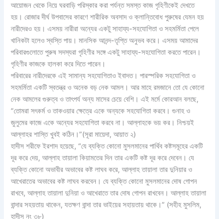
আয়োজন থেকে নিয়ে ঘরবাড়ি পরিস্কার করা পর্যন্ত সমস্ত কাজ গৃহিণীকেই দেখতে
হয়। রোজার দীর্ঘ উপবাসের কারণে শারীরিক অবসাদ ও ক্লান্তিবোধ পুরুষের যেমন হয়
নারীদেরও হয়। এসময় নারীরা অন্যের একটু সাহায্য-সহযোগিতা ও সহমর্মিতা পেলে
খানিকটা হলেও স্বস্তি পায়। মানসিক আনন্দ-তৃপ্তি অনুভব করে। এসময় আমাদের
পরিবারগুলোতে পুরুষ সদস্যরা গৃহিণীর সঙ্গে একটু সাহায্য-সহযোগিতা করতে পারেন।
গৃহিণীর কাজকে হালকা করে দিতে পারেন।
পরিবারের নারীদেরকে এই সামান্য সহযোগিতাও ইবাদত। পারস্পরিক সহযোগিতা ও
সহমর্মিতা একটি স্বতন্ত্র ও অনেক বড় নেক আমল। আর মাহে রমজানে তো যে কোনো
নেক আমলের গুরুত্ব ও তাৎপর্য অন্য মাসের চেয়ে বেশি। এই মর্মে কোরআন বলছে,
“তোমরা সৎকর্ম ও তাকওয়ার ক্ষেত্রে একে অন্যকে সহযোগিতা করবে। গুনাহ ও
জুলুমের কাজে একে অন্যের সহযোগিতা করবে না। আল্লাহকে ভয় কর। নিশ্চয়ই
আল্লাহর শাস্তি খুবই কঠিন।”(সূরা মায়েদা, আয়াত ২)
হাদীস শরীফে ইরশাদ হয়েছে, “যে ব্যক্তি কোনো মুসলমানের পার্থিব কষ্টসমূহের একটি
দূর করে দেয়, আল্লাহ তায়ালা কিয়ামতের দিন তার একটি কষ্ট দূর করে দেবেন। যে
ব্যক্তি কোনো অভাবীর অভাবের কষ্ট লাঘব করে, আল্লাহ তায়ালা তার দুনিয়ার ও
আখেরাতের অভাবের কষ্ট লাঘব করবেন। যে ব্যক্তি কোনো মুসলমানের দোষ গোপন
রাখবে, আল্লাহ তায়ালা দুনিয়া ও আখেরাতে তার দোষ গোপন রাখবেন। আল্লাহ তায়ালা
বান্দার সহয়তায় থাকেন, যতক্ষণ বান্দা তার ভাইয়ের সহায়তায় থাকে।” (সহীহ মুসলিম,
হাদীস নং ৩৮)