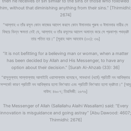
then he receives of sin similar to the sins of those who followed
him, without that diminishing anything from their sins.” [Thirmidhi:
2674]
“আল্লাহ ও তাঁর রসূল কোন কাজের আদেশ করলে কোন ঈমানদার পুরুষ ও ঈমানদার নারীর সে
বিষয়ে ভিন্ন ক্ষমতা নেই যে, আল্লাহ ও তাঁর রসূলের আদেশ অমান্য করে সে প্রকাশ্য পথভ্রষ্ট
তায় পতিত হয়।” [সূরাহ আল আহযাব (৩৩): ৩৬]
“It is not befitting for a believing man or woman, when a matter
has been decided by Allah and His Messenger, to have any
option about their decision.” [Surah Al-Ahzab (33): 36]
“রাসূলুল্লাহ সাল্লাল্লাহু আলাইহি ওয়াসাল্লাম বলেছেন, সাবধান! (ধর্মে) প্রতিটি নব আবিষ্কার
সম্পর্কে! কারণ প্রতিটি নব আবিষ্কার হলো বিদ‘আত এবং প্রতিটি বিদ‘আত হলো ভ্রষ্টতা।” [আবূ
দাউদ: ৪৬০৭; তিরমিজী: ২৬৭৬]
The Messenger of Allah (Sallallahu Alaihi Wasallam) said: “Every
innovation is misguidance and going astray” [Abu Dawood: 4607;
Thirmidhi: 2676]