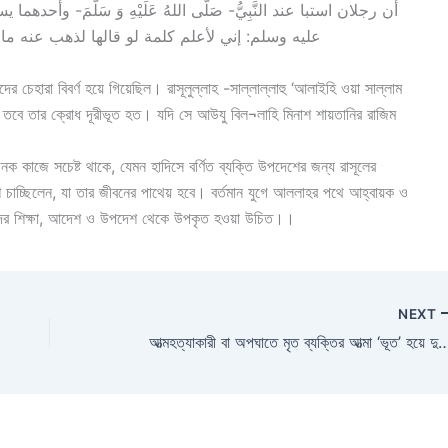
أن رجلان استبا عند النَّبِيُّ- صَلّى اللهُ عَلَيْهِ وَ سَلَّمَ- و
عليه وسلم: إني لأعلم كلمة لو قالها لذهب عنه ما 
 চেহারা বিবর্ণ হয়ে গিয়েছিল। রাসূলুল্লাহ -সাল্লাল্লাহু ‘আলাইহি ওয়া সাল্লাম
তবে তার ক্রোধ দূরীভূত হত। যদি সে আউযু বিল¬লাহি মিনাশ শায়তানির রাজিম
 কাজে সচেষ্ট থাকে, যেমন হাদিসে বর্ণিত ব্যক্তি উপদেশের জন্য রাসূলের
শ চাচ্ছিলেন, যা তার জীবনের পাথেয় হবে। বর্তমান যুগে আললাহর পথে আহ্বায়ক ও
াদের শিক্ষা, আদেশ ও উপদেশ থেকে উপকৃত হওয়া উচিত।।
NEXT
আত্মহত্যাকারী বা অপঘাতে মৃত ব্যক্তির আত্মা ‘ভূত’ হয়ে দুনিয়াতে ঘুরে ব