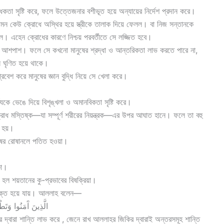
িবন্ধকতা সৃষ্টি করে, ফলে উত্তেজনার বশীভূত হয়ে অন্যায়ের নির্দেশ প্রদান করে।
ন কেউ ক্রোধে অস্থির হয়ে স্ত্রীকে তালাক দিয়ে ফেলল। বা নিজ সন্তানকে
 এহেন ক্রোধের কারণে নিশ্চয় পরবর্তীতে সে লজ্জিত হবে।
 তার আশপাশ। ফলে সে কখনো মানুষের শ্রদ্ধা ও আন্তরিকতা লাভ করতে পারে না,
সে ঘৃণিত হয়ে থাকে।
বেশ করে মানুষের জ্ঞান বুদ্ধি নিয়ে সে খেলা করে।
কে ভেঙে দিয়ে বিশৃঙ্খলা ও অমানবিকতা সৃষ্টি করে।
্রোধ মস্তিষ্ক—যা সম্পূর্ণ শরীরের নিয়ন্ত্রক—এর উপর আঘাত হানে। ফলে তা বহু
ণ হয়।
ষের রোষানলে পতিত হওয়া।
কা।
ল শয়তানের কু-প্রভাবের বিষক্রিয়া।
ুক্ত হয়ে যায়। আললাহ বলেন—
الَّذِينَ آَمَنُوا وَتَطْ
্বারা শান্তি লাভ করে , জেনে রাখ আললাহর জিকির দ্বারাই অন্তরসমূহ শান্তি