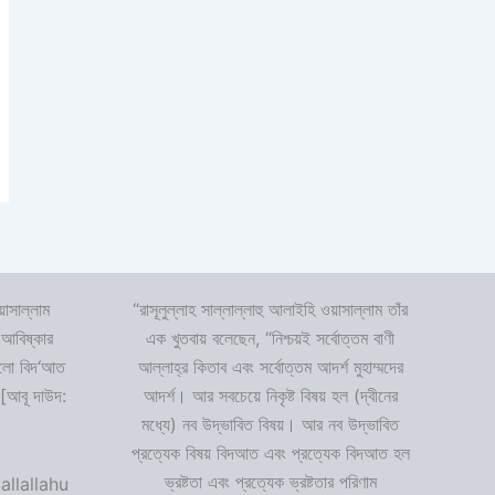
়াসাল্লাম
“রাসূলুল্লাহ সাল্লাল্লাহু আলাইহি ওয়াসাল্লাম তাঁর
 আবিষ্কার
এক খুতবায় বলেছেন, “নিশ্চয়ই সর্বোত্তম বাণী
 হলো বিদ‘আত
আল্লাহ্‌র কিতাব এবং সর্বোত্তম আদর্শ মুহাম্মদের
 [আবূ দাউদ:
আদর্শ। আর সবচেয়ে নিকৃষ্ট বিষয় হল (দ্বীনের
মধ্যে) নব উদ্ভাবিত বিষয়। আর নব উদ্ভাবিত
প্রত্যেক বিষয় বিদআত এবং প্রত্যেক বিদআত হল
ভ্রষ্টতা এবং প্রত্যেক ভ্রষ্টতার পরিণাম
allallahu