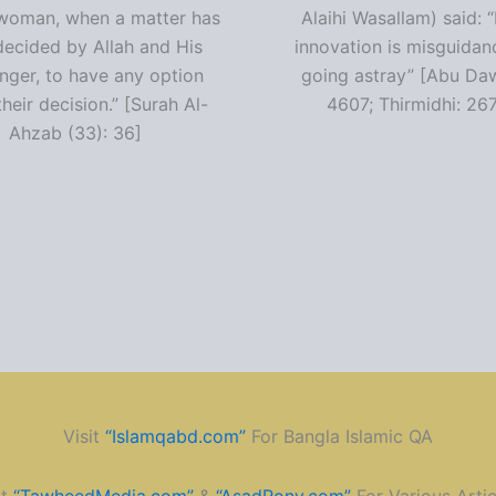
woman, when a matter has
Alaihi Wasallam) said: 
decided by Allah and His
innovation is misguidan
ger, to have any option
going astray” [Abu Da
heir decision.” [Surah Al-
4607; Thirmidhi: 26
Ahzab (33): 36]
Visit
“Islamqabd.com”
For Bangla Islamic QA