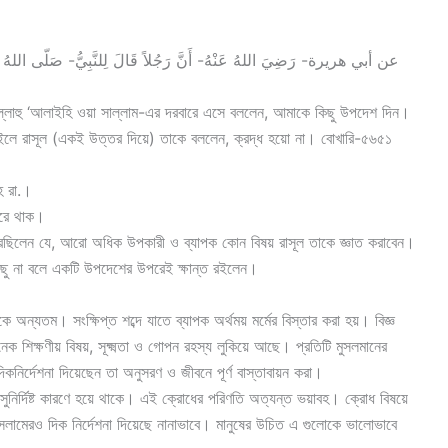
عن أبي هريرة- رَضِيَ اللهُ عَنْهُ- أَنَّ رَجُلاً قَالَ لِلنَّبِيُّ- صَلّى اللهُ عَلَ،
ল্লাল্লাহু ‘আলাইহি ওয়া সাল্লাম-এর দরবারে এসে বললেন, আমাকে কিছু উপদেশ দিন।
চাইলে রাসূল (একই উত্তর দিয়ে) তাকে বললেন, ক্রদ্ধ হয়ো না। বোখারি-৫৬৫১
মাহ রা.।
 দূরে থাক।
ু না বলে একটি উপদেশের উপরেই ক্ষান্ত রইলেন।
অন্যতম। সংক্ষিপ্ত শব্দে যাতে ব্যাপক অর্থময় মর্মের বিস্তার করা হয়। বিজ্ঞ
ক শিক্ষণীয় বিষয়, সূক্ষ্মতা ও গোপন রহস্য লুকিয়ে আছে। প্রতিটি মুসলমানের
দিকনির্দেশনা দিয়েছেন তা অনুসরণ ও জীবনে পূর্ণ বাস্তাবায়ন করা।
ুনির্দিষ্ট কারণে হয়ে থাকে। এই ক্রোধের পরিণতি অত্যন্ত ভয়াবহ। ক্রোধ বিষয়ে
ইসলামেরও দিক নির্দেশনা দিয়েছে নানাভাবে। মানুষের উচিত এ গুলোকে ভালোভাবে