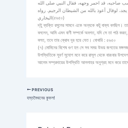
أحدهما يسب صاحبه، قد احمر وجهه، فقال النبي صلى الله
يجد، لوقال أعوذ بالله من الشيطان الرجيم. رواه
البخاري(৫৬৫০)
দ্ইু ব্যক্তি রসুলের সামনে একে অন্যকে কটু বাক্য বলছিল। তাদের
বললেন, আমি এমন বাণী সম্পর্কে অবগত, যদি সে তা পাঠ করত, 
বলত, তবে তার ক্রোধ দূর হয়ে যেত। বোখারি : ৫৬৫০
(৭) মোমিনের বিশেষ গুণ হল সে সব সময় উভয় জগতের মঙ্গলজনক
উপস্থিতিকে সুবর্ণ সুযোগ মনে করে রাসূল থেকে বারংবার উপদে
আলেম সম্প্রদায়ের উপস্থিতি আললাহর অনুগ্রহ মনে করে ত
PREVIOUS
হস্তমৈথনের কুফল!