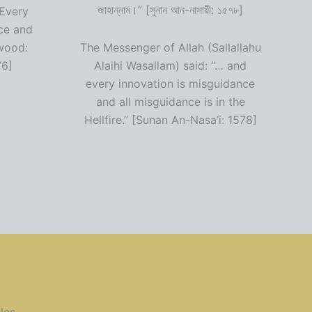
জাহান্নাম।” [সুনান আন-নাসায়ী: ১৫৭৮]
“Every
ce and
wood:
The Messenger of Allah (Sallallahu
76]
Alaihi Wasallam) said: “… and
every innovation is misguidance
and all misguidance is in the
Hellfire.” [Sunan An-Nasa’i: 1578]