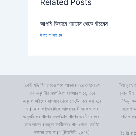
Related Posts
আপনি কিভাবে শয়তান থেকে বাঁচবেন
উপায় বা সমাধান
“কেউ যদি হিদায়াতের পথে আহবান করে তাহলে সে
“আল্লাহ ও
তার অনুসারীর সমপরিমাণ সাওয়াব পাবে, তবে
কোন ঈমান
অনুসরণকারীদের সাওয়াব থেকে মোটেও কম করা হবে
ভিন্ন ক্
না। আর বিপথের দিকে আহবানকারী ব্যক্তি তার
আদেশ অমা
অনুসারীদের পাপের সমপরিমাণ পাপের অংশীদার হবে,
পতিত হয়
তবে তাদের (অনুসরণকারীদের) পাপ থেকে মোটেই
কমানো হবে না।” [তিরমিযী: ২৬৭৪]
“It is n