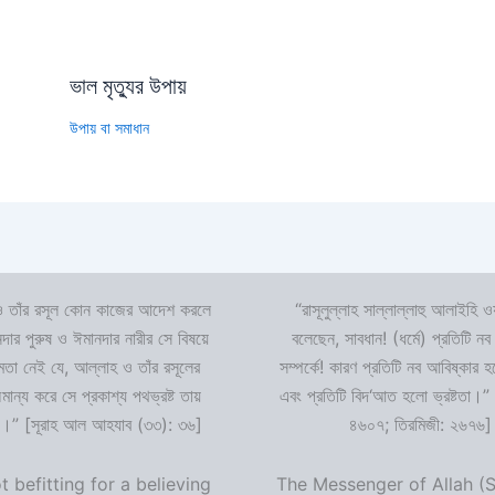
ভাল মৃত্যুর উপায়
উপায় বা সমাধান
 তাঁর রসূল কোন কাজের আদেশ করলে
“রাসূলুল্লাহ সাল্লাল্লাহু আলাইহি ওয
দার পুরুষ ও ঈমানদার নারীর সে বিষয়ে
বলেছেন, সাবধান! (ধর্মে) প্রতিটি নব
ষমতা নেই যে, আল্লাহ ও তাঁর রসূলের
সম্পর্কে! কারণ প্রতিটি নব আবিষ্কার
ন্য করে সে প্রকাশ্য পথভ্রষ্ট তায়
এবং প্রতিটি বিদ‘আত হলো ভ্রষ্টতা।”
।” [সূরাহ আল আহযাব (৩৩): ৩৬]
৪৬০৭; তিরমিজী: ২৬৭৬]
ot befitting for a believing
The Messenger of Allah (S