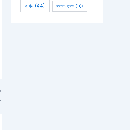
হারাম
(44)
হালাল-হারাম
(10)
েড়ায়, কথাটা কি সত্যি?