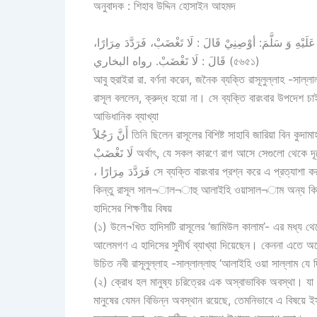
অনুবাদক : শিহাব উদ্দিন হোসাইন আহমদ
يْهِ وَ سَلَّمَ: أوْصِنِيْ قَالَ : لَا تَغْضَبْ، فَرَدَّدَ مِرَارًا
قَالَ : لَا تَغْضَبْ. رواه البخاري (৫৬৫১)
আবু হুরাইরা রা. বর্ণনা করেন, জনৈক ব্যক্তি রাসূলুল্লাহ -সা
রাসূল বললেন, ক্রুদ্ধ হয়ো না। সে ব্যক্তি বারংবার উপদেশ 
আভিধানিক ব্যাখ্যা
أَنَّ رَجُلاً তিনি ছিলেন রাসূলের বিশিষ্ট সাহাবি জারিয়া বিন কুদা
لَا تَغْضَبْ অর্থাৎ, যে সকল কারণে রাগ আসে সেগুলো থেকে
، فَرَدَّدَ مِرَارًا সে ব্যক্তি বারংবার প্রশ্ন করে এ প্রত্যাশা করছিলেন যে, আরো অধিক উপকারী ও ব্যাপক কোন বিষয় রাসূল তাকে জ্ঞাত করাবেন।
কিন্তু রাসূল সাল¬াল¬াহু আলাইহি ওয়াসাল¬াম অন্য কিছ
হাদিসের শিক্ষণীয় বিষয়
(১) উলে¬খিত হাদিসটি রাসূলের ‘জামিউল কালাম’- এর মধ্য থেকে 
আলেমগণ এ হাদিসের সুদীর্ঘ ব্যাখ্যা দিয়েছেন। কেননা এতে অনে
উচিত নবী রাসূলুল্লাহ -সাল্লাল্লাহু ‘আলাইহি ওয়া সাল্লাম যে 
(২) ক্রোধ হল মানুষ্য চরিত্রের এক অস্বাভাবিক অবস্থা। যা স
মানুষের যেমন বিভিন্ন অবস্থান রয়েছে, তেমনিভাবে এ বিষয়ে 