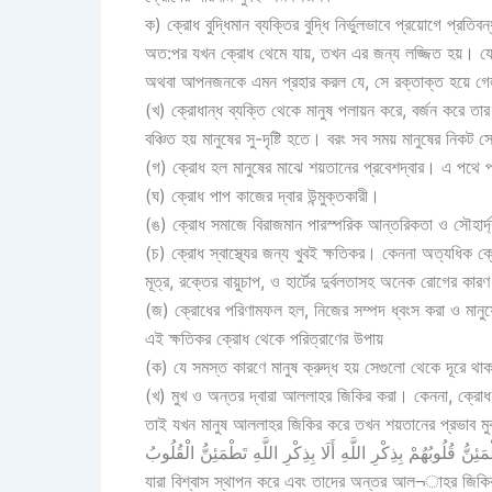
ক) ক্রোধ বুদ্ধিমান ব্যক্তির বুদ্ধি নির্ভুলভাবে প্রয়োগে প্রত
অত:পর যখন ক্রোধ থেমে যায়, তখন এর জন্য লজ্জিত হয়। যেম
অথবা আপনজনকে এমন প্রহার করল যে, সে রক্তাক্ত হয়ে গেল।
(খ) ক্রোধান্ধ ব্যক্তি থেকে মানুষ পলায়ন করে, বর্জন করে
বঞ্চিত হয় মানুষের সু-দৃষ্টি হতে। বরং সব সময় মানুষের নিকট 
(গ) ক্রোধ হল মানুষের মাঝে শয়তানের প্রবেশদ্বার। এ পথে প্র
(ঘ) ক্রোধ পাপ কাজের দ্বার উন্মুক্তকারী।
(ঙ) ক্রোধ সমাজে বিরাজমান পারস্পরিক আন্তরিকতা ও সৌহার্দ্য
(চ) ক্রোধ স্বাস্থ্যের জন্য খুবই ক্ষতিকর। কেননা অত্যধিক ক
মূত্র, রক্তের বায়ুচাপ, ও হার্টের দুর্বলতাসহ অনেক রোগের কার
(জ) ক্রোধের পরিণামফল হল, নিজের সম্পদ ধ্বংস করা ও মানু
এই ক্ষতিকর ক্রোধ থেকে পরিত্রাণের উপায়
(ক) যে সমস্ত কারণে মানুষ ক্রুদ্ধ হয় সেগুলো থেকে দূরে থা
(খ) মুখ ও অন্তর দ্বারা আললাহর জিকির করা। কেননা, ক্রোধ হ
তাই যখন মানুষ আললাহর জিকির করে তখন শয়তানের প্রভাব ম
مَئِنُّ قُلُوبُهُمْ بِذِكْرِ اللَّهِ أَلَا بِذِكْرِ اللَّهِ تَطْمَئِنُّ الْقُلُوبُ
যারা বিশ্বাস স্থাপন করে এবং তাদের অন্তর আল¬াহর জিকির দ