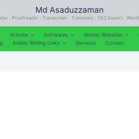
Md Asaduzzaman
eter . Proofreader . Transcriber . Translator . SEO Expert . Wor
Articles
Softwares
Islamic Websites
ng
Arabic Writing Links
Services
Contact