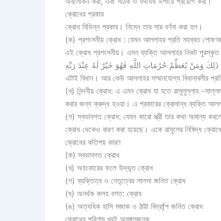
অবলোকন করা, এবং সঠিক ও যথাযথ উপায়ে প্রয়োগ করা।
ক্রোধের প্রকার
ক্রোধ বিভিন্ন প্রকার। নিম্নে তার সার বর্ণনা করা হল।
(ক) প্রশংসনীয় ক্রোধ : যেমন আললাহর প্রতি মহব্বত পোষণ
এই ক্রোধ প্রশংসনীয়। এমন ব্যক্তি আললাহর নিকট পুরস্
ذَلِكَ وَمَنْ يُعَظِّمْ حُرُمَاتِ اللَّهِ فَهُوَ خَيْرٌ لَهُ عِنْدَ رَبِّهِ
এটাই বিধান। আর কেউ আললাহর সম্মানযোগ্য বিধানাবলীর প্রতি
(খ) নিন্দনীয় ক্রোধ: এ এমন ক্রোধ যা হতে রাসূলুল্লাহ -সাল্ল
করার জন্য ক্রুদ্ধ হওয়া। এ প্রকারের ক্রোধান্ধ ব্যক্তি আ
(গ) স্বভাবগত ক্রোধ: যেমন কারো স্ত্রী তার কথা অমান্য করলে
ক্রোধ থেকেও বারণ করা হয়েছে। একে রাসূলের নিষিদ্ধ ক্রোধে
ক্রোধের কতিপয় কারণ
(ক) স্বভাবগত ক্রোধ
(খ) অহংকারের ফলে উদ্ভূত ক্রোধ
(গ) ব্যক্তিত্ব ও নেতৃত্বের লালসা জনিত ক্রোধ
(ঘ) অনর্থক কলহ বশত: ক্রোধ
(ঙ) অত্যধিক হাসি মজাক ও ঠাট্টা বিদ্রƒপ জনিত ক্রোধ
ক্রোধের পরিণাম খুবই অমঙ্গলজনক