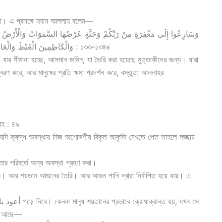
 করা। এ প্রসঙ্গে মহান আললাহ বলেন—
وَسَارِعُوا إِلَى مَغْفِرَةٍ مِنْ رَبِّكُمْ وَجَنَّةٍ عَرْضُهَا السَّمَوَاتُ وَالْأَرْضُ أُعِ
وَالْكَاظِمِينَ الْغَيْظَ وَالْعَافِينَ عَنِ النَّاسِ وَاللَّهُ يُحِبُّ الْمُحْسِنِينَ. ﴿آل عمران : ১৩৩-১৩৪﴾
, যার সীমানা হচ্ছে, আসমান জমিন, যা তৈরি করা হয়েছে মুত্তাকীদের জন্য। যারা
বরণ করে, আর মানুষের প্রতি ক্ষমা প্রদর্শন করে, বস্তুত: আললাহর
়াহ : ৪৯
ি যদি ক্রুদ্ধ অবস্থায় নিজ অশোভণীয় বিকৃত আকৃতি দেখতে পেত তাহলে লজ্জায়
 তার পরিবর্তে অন্য অবস্থা গ্রহণ করা।
। আর শয়তান আগুনের তৈরি। আর আগুন পানি দ্বারা নির্বাপিত হয়ে যায়। এ
িসে আছে—