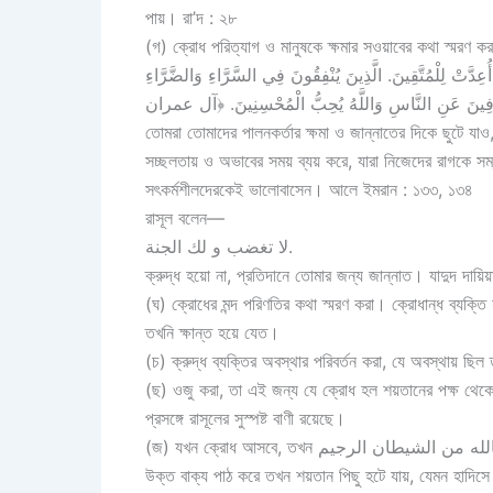
পায়। রা’দ : ২৮
(গ) ক্রোধ পরিত্যাগ ও মানুষকে ক্ষমার সওয়াবের কথা স্মরণ
دَّتْ لِلْمُتَّقِينَ. الَّذِينَ يُنْفِقُونَ فِي السَّرَّاءِ وَالضَّرَّاءِ
তোমরা তোমাদের পালনকর্তার ক্ষমা ও জান্নাতের দিকে ছুটে যাও
সচ্ছলতায় ও অভাবের সময় ব্যয় করে, যারা নিজেদের রাগকে সম্
সৎকর্মশীলদেরকেই ভালোবাসেন। আলে ইমরান : ১৩৩, ১৩৪
রাসূল বলেন—
لا تغضب و لك الجنة.
ক্রুদ্ধ হয়ো না, প্রতিদানে তোমার জন্য জান্নাত। যাদুদ দায়িয
(ঘ) ক্রোধের মন্দ পরিণতির কথা স্মরণ করা। ক্রোধান্ধ ব্যক্ত
তখনি ক্ষান্ত হয়ে যেত।
(চ) ক্রুদ্ধ ব্যক্তির অবস্থার পরিবর্তন করা, যে অবস্থায় ছিল
(ছ) ওজু করা, তা এই জন্য যে ক্রোধ হল শয়তানের পক্ষ থেকে
প্রসঙ্গে রাসূলের সুস্পষ্ট বাণী রয়েছে।
(জ) যখন ক্রোধ আসবে, তখন أعوذ بالله من الشيطان الرجيم পড়ে নিবে। কেননা মানুষ শয়তানের প্রভাবে ক্রোধাক্রান্ত হয়, যখন সে
উক্ত বাক্য পাঠ করে তখন শয়তান পিছু হটে যায়, যেমন হাদ