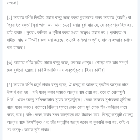
৩৩১৪]
[২] আয়াতে বর্ণিত দ্বিতীয় হারাম বস্তু হচ্ছে রক্ত কুরআনের অন্য আয়াতে (আরবী) বা
‘প্রবাহিত রক্ত’ [সূরা আল-আন’আম: ১৬৫] বলায় বুঝা যায় যে, যে রক্ত প্রবাহিত হয়,
তাই হারাম। সুতরাং কলিজা ও প্লীহা রক্ত হওয়া সত্ত্বেও হারাম নয়। পূর্বোক্ত যে
হাদীসে মাছ ও টিভভীর কথা বলা হয়েছে, তাতেই কলিজা ও প্লীহা হালাল হওয়ার কথাও
বলা হয়েছে।
[৩] আয়াতে বর্ণিত তৃতীয় হারাম বস্তু হচ্ছে, শুকরের গোস্ত। গোস্ত বলে তার সম্পূর্ণ
দেহ বুঝানো হয়েছে। চর্বি ইত্যাদিও এর অন্তর্ভুক্ত। [ইবন কাসীর]
[৪] আয়াতে বর্ণিত চতুর্থ হারাম বস্তু হচ্ছে, ঐ জন্তু যা আল্লাহ ব্যতীত অন্যের নামে
উৎসর্গ করা হয়। যদি যবেহ্ করার সময়ও অন্যের নাম নেয়া হয়, তবে তা খোলাখুলি
শির্ক। এরূপ জন্তু সর্বসম্মতভাবে মৃতের অন্তর্ভুক্ত। যেমন আরবের মুশরেকরা মূর্তিদের
নামে যবেহ করত। বর্তমানে বিভিন্ন স্থানে কোন কোন মুর্খ লোক পীর-ফকীরের নামে
যবেহ করে। যদিও যবেহ করার সময় আল্লাহর নাম উচ্চারণ করে; কিন্তু জন্তুটি যেহেতু
অন্যের নামে উৎসর্গীকৃত এবং তাঁর সন্তুষ্টির জন্যে জবেহ বা কুরবানী করা হয়, তাই এ
সব জন্তুও আয়াত দৃষ্টে হারাম।