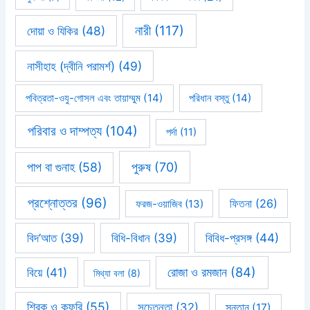
নারী
(117)
দোয়া ও যিকির
(48)
নাসীহাহ (দ্বীনি পরামর্শ)
(49)
পবিত্রতা-ওযু-গোসল এবং তায়াম্মুম
(14)
পরিধান বস্তু
(14)
পরিবার ও দাম্পত্য
(104)
পর্দা
(11)
পাপ বা গুনাহ
(58)
পুরুষ
(70)
প্রশ্নোত্তর
(96)
ফিতনা
(26)
ফরজ-ওয়াজিব
(13)
বিবিধ-প্রসঙ্গ
(44)
বিদ’আত
(39)
বিধি-বিধান
(39)
রোজা ও রমজান
(84)
বিয়ে
(41)
মিথ্যা বলা
(8)
শিরক ও কুফরি
(55)
সচেতনতা
(32)
সন্তান
(17)