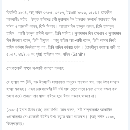
তিরমিযী ১৮২৪, আবূ দাউদ ৩৭৮৫, ৩৭৮৭, ইরওয়া ২৫০৩, ২৫০৪। তাহকীক
আলবানীঃ সহীহ। উক্ত হাদিসের রাবী মুহাম্মাদ বিন ইসহাক সম্পর্কে ইয়াহইয়া বিন
মাঈন ও আজালী বলেন, তিনি সিকাহ। আহমাদ বিন হাম্বল বলেন, তিনি হাসানুল
হাদিস। আলী ইবনুল মাদীনী বলেন, তিনি সালিহ। সুলায়মান বিন তারখান ও সুলায়মান
বিন মিহরান বলেন, তিনি মিথ্যুক। আবু হাতিম আর-রাযী বলেন, তিনি আমার নিকট
হাদিস বর্ণনায় নির্ভরযোগ্য নয়, তিনি হাদিস বর্ণনায় দুর্বল। (তাহযীবুল কামালঃ রাবী নং
৫০৫৭, ২৪/৪০৫ নং পৃষ্ঠা) হাদিসের মানঃ সহিহ (Sahih)
===========================
নোংরাভোজী পশুকে সওয়ারী বানানো মকরূহ
যে হালাল পশু (উট, গরু ইত্যাদি) সাধারণতঃ মানুষের পায়খানা খায়, তার উপর সওয়ার
হওয়া মকরূহ। এরূপ নোংরাভোজী উট যদি ঘাস খেতে লাগে (এবং নোংরা ভক্ষণ করা
ত্যাগ করে) তাহলে তার মাংস পবিত্র হবে বিধায় মকরূহ থাকবে না।
(২৩৮৭) ইবনে উমার (রাঃ) হতে বর্ণিত, তিনি বলেন, ‘নবী সাল্লাল্লাহু আলাইহি
ওয়াসাল্লাম নোংরাভোজী উটনীর উপর চড়তে বারণ করেছেন।’ (আবূ দাঊদ ২৫৬০,
বিশুদ্ধসূত্রে)