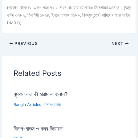
(প্রকাশ থাকে যে, এরূপ পশুর দুধ ও মাংস খাওয়ার ব্যাপারেও নিষেধাজ্ঞা এসেছে। (আবূ
দাঊদ ৩৭৮৭, তিরমিযী ১৮২৪, ইবনে মাজাহ ৩১৮৯, বিশুদ্ধসূত্রে) হাদিসের মানঃ সহিহ
(Sahih)
PREVIOUS
NEXT
Related Posts
ধূমপান করা কী হারাম না হালাল?
Bangla Articles
,
হালাল-হারাম
বিলাপ-মাতম ও কবর জিয়ারত