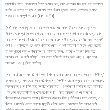
মুফাসসির বলেন, কাফেরদের নিরাশ হওয়ার অর্থ, তারা তোমাদের মত হবে এবং তোমাদের
কর্মকাণ্ড তাদের মত হবে এ ব্যাপারে তারা নিরাশ হয়েছে, কারণ, তোমাদের গুণাগুণ
তাদের থেকে সম্পূর্ণ ভিন্ন। [ইবনে কাসীর]
[১৪] দ্বীনকে পরিপূর্ণ করে দেবার অর্থই হচ্ছে এর মধ্যে জীবনের সমস্ত প্রশ্নের
নীতিগত ও বিস্তারিত জবাব পাওয়া যায়। হেদায়াত ও পথনির্দেশ লাভ করার জন্য এখন
আর কোন অবস্থায়ই তার বাইরে যাবার প্রয়োজন নাই। সুতরাং এ নবীর পরে কোন নবী
নেই। এ শরীআতের পরে কোন শরীআত নেই। এ শরীআতে যা যা নির্দেশ দেয়া হয়েছে,
তা সম্পূর্ণরূপে সত্য ও ইনসাফপূর্ণ। আল্লাহ বলেন, “সত্য ও ন্যায়ের দিক দিয়ে
আপনার রব-এর বাণী পরিপূর্ণ। তার বাক্য পরিবর্তন করার কেউ নেই”। [সূরা আল-
আন’আম: ১১৫] [ইবন কাসীর]
[১৫] আয়াতের এ অংশটি নাযিলের বিশেষ তাৎপর্য রয়েছে। আরাফার দিন। এ দিনটি পূর্ণ
বৎসরের মধ্যে সর্বোত্তম দিন। ঘটনাক্রমে এ দিনটি পড়েছিল শুক্রবারে। এর শ্ৰেষ্ঠত্বও
সর্বজনবিদিত। স্থানটি হচ্ছে ময়দানে-আরাফাত। এ স্থানটিই আরাফার দিনে আল্লাহর
পক্ষ থেকে রহমত নাযিল হওয়ার বিশেষ স্থান। সময় আছরের পর-যা সাধারণ
দিনগুলোতেও বরকতময় সময়। বিশেষতঃ শুক্রবার দিনে। বিভিন্ন বর্ণনায় এসেছে, এ
দিনের এ সময়েই দো’আ কবুলের মূহুর্তটি ঘনিয়ে আসে। আরাফার দিনে আরও বেশী
বৈশিষ্ট্য সহকারে দোআ কবুলের সময়। হজ্জের জন্যে মুসলিমদের সর্বপ্রথম ও সর্ববৃহৎ