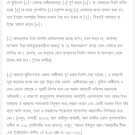
হে মুমিনগণ [১] ! তোমরা অঙ্গীকারসমূহ [২] পূর্ণ করবে [৩]। যা তোমাদের নিকট বর্ণিত
হচ্ছে [৪] তা ছাড়া গৃহপালিত [৫] চতুষ্পদ জন্তু [৬] তোমাদের জন্য হালাল করা হল,
তবে ইহরাম অবস্থায় শিকার করাকে বৈধ মনে করবে না [৭]। নিশ্চয়ই আল্লাহ যা
ইচ্ছে আদেশ করেন [৮]।
[১] আবদুল্লাহ ইবন মাসউদ রাদিয়াল্লাহু আনহু বলেন, যখন শুনবে যে, আল্লাহ্
তা’আলা ‘ইয়া আইয়ুহাল্লায়ীনা আমানু’ বা ‘হে ঈমানদারগণ’ বলছে তখন সেটাকে কান
লাগিয়ে শুন। কেননা, এর মাধ্যমে কোন কল্যানের নির্দেশ আসবে বা অকল্যাণ থেকে
নিষেধ করা হবে। [ইবন কাসীর]
[২] আয়াতে মুমিনগণকে ওয়াদা-অঙ্গীকার পূর্ণ করার নির্দেশ দেয়া হয়েছে। এ কারণেই
সূরা মায়েদার অপর নাম সূরা ‘উকুদ তথা ওয়াদা- অঙ্গীকারের সূরা। চুক্তি-অঙ্গীকার ও
লেন-দেনের ক্ষেত্রে এ সূরাটি বিশেষ করে এর প্রথম আয়াতটি সবিশেষ গুরুত্বের
অধিকারী। এ কারণেই রাসূলুল্লাহ সাল্লাল্লাহু আলাইহি ওয়াসাল্লাম যখন আমর ইবন
হায্‌মকে ঐ আমলের শাসনকর্তা নিযুক্ত করে প্রেরণ করেন এবং একটি ফরমান লিখে তাঁর
হাতে অর্পণ করেন, তখন এ ফরমানের শিরোনামে উল্লেখিত আয়াতটিও লিপিবদ্ধ করে
দেন। [দেখুন, নাসায়ী: ৪৮৫৬; আল খাতীবুল বাগদাদী, আল ফাকীহ ওয়াল মুতাফাককিহ
হাদীস নং ৩১৮ (হাদীসটির সনদ হাসান); দেখুন, ‘আদেল ইউসুফ আল-‘আয্‌যাযীর টিকা
এবং ইরউয়াউল গালীল ১ম খণ্ড: পৃষ্ঠা নং ১৫৮-১৬১]