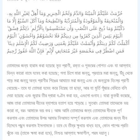
حُرِّمَتْ عَلَيْكُمُ الْمَيْتَةُ وَالدَّمُ وَلَحْمُ الْخِنزِيرِ وَمَآ أُهِلَّ لِغَيْرِ اللَّهِ بِهِۦ
وَالْمُنْخَنِقَةُ وَالْمَوْقُوذَةُ وَالْمُتَرَدِّيَةُ وَالنَّطِيحَةُ وَمَآ أَكَلَ السَّبُعُ إِلَّا مَا
ذَكَّيْتُمْ وَمَا ذُبِحَ عَلَى النُّصُبِ وَأَن تَسْتَقْسِمُوا بِالْأَزْلٰمِ ۚ ذٰلِكُمْ فِسْقٌ ۗ
الْيَوْمَ يَئِسَ الَّذِينَ كَفَرُوا مِن دِينِكُمْ فَلَا تَخْشَوْهُمْ وَاخْشَوْنِ ۚ الْيَوْمَ
أَكْمَلْتُ لَكُمْ دِينَكُمْ وَأَتْمَمْتُ عَلَيْكُمْ نِعْمَتِى وَرَضِيتُ لَكُمُ الْإِسْلٰمَ دِينًا ۚ
فَمَنِ اضْطُرَّ فِى مَخْمَصَةٍ غَيْرَ مُتَجَانِفٍ لِّإِثْمٍ ۙ فَإِنَّ اللَّهَ غَفُورٌ رَّحِيمٌ
তোমাদের জন্য হারাম করা হয়েছে মৃত প্রাণী, রক্ত ও শূকরের গোশত এবং যা আল্লাহ
ভিন্ন কারো নামে যবেহ করা হয়েছে; গলা চিপে মারা জন্তু, প্রহারে মরা জন্তু, উঁচু থেকে
পড়ে মরা জন্তু অন্য প্রাণীর শিঙের আঘাতে মরা জন্তু এবং যে জন্তুকে হিংস্র প্রাণী
খেয়েছে- তবে যা তোমরা যবেহ করে নিয়েছ তা ছাড়া, আর যা মূর্তি পূঁজার বেদিতে বলি
দেয়া হয়েছে এবং জুয়ার তীর দ্বারা বণ্টন করা হয়, এগুলো গুনাহ। যারা কুফরী করেছে,
আজ তারা তোমাদের দীনের ব্যাপারে হতাশ হয়ে পড়েছে। সুতরাং তোমরা তাদেরকে ভয়
করো না, বরং আমাকে ভয় কর। আজ আমি তোমাদের জন্য তোমাদের দীনকে পূর্ণ
করলাম এবং তোমাদের উপর আমার নিআমত সম্পূর্ণ করলাম এবং তোমাদের জন্য দীন
হিসেবে পছন্দ করলাম ইসলামকে। তবে যে তীব্র ক্ষুধায় বাধ্য হবে, কোন পাপের প্রতি
ঝুঁকে নয় (তাকে ক্ষমা করা হবে), নিশ্চয় আল্লাহ ক্ষমাশীল, পরম দয়ালু।