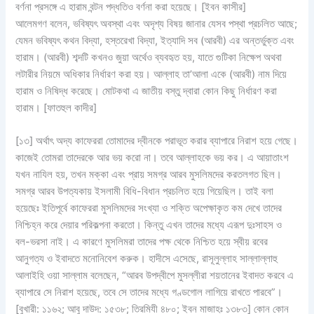
বর্ণনা প্রসঙ্গে এ হারাম বন্টন পদ্ধতিও বর্ণনা করা হয়েছে। [ইবন কাসীর]
আলেমগণ বলেন, ভবিষ্যৎ অবস্থা এবং অদৃশ্য বিষয় জানার যেসব পস্থা প্রচলিত আছে;
যেমন ভবিষ্যৎ কথন বিদ্যা, হস্তরেখা বিদ্যা, ইত্যাদি সব (আরবী) এর অন্তর্ভুক্ত এবং
হারাম। (আরবী) শব্দটি কখনও জুয়া অর্থেও ব্যবহৃত হয়, যাতে গুটিকা নিক্ষেপ অথবা
লটারীর নিয়মে অধিকার নির্ধারণ করা হয়। আল্লাহ তা’আলা একে (আরবী) নাম দিয়ে
হারাম ও নিষিদ্ধ করেছে। মোটকথা এ জাতীয় বস্তু দ্বারা কোন কিছু নির্ধারণ করা
হারাম। [ফাতহুল কাদীর]
[১৩] অর্থাৎ অদ্য কাফেররা তোমাদের দ্বীনকে পরাভূত করার ব্যাপারে নিরাশ হয়ে গেছে।
কাজেই তোমরা তাদেরকে আর ভয় করো না। তবে আল্লাহকে ভয় কর। এ আয়াতাংশ
যখন নাযিল হয়, তখন মক্কা এবং প্রায় সমগ্র আরব মুসলিমদের করতলগত ছিল।
সমগ্র আরব উপত্যকায় ইসলামী বিধি-বিধান প্রচলিত হয়ে গিয়েছিল। তাই বলা
হয়েছেঃ ইতিপূর্বে কাফেররা মুসলিমদের সংখ্যা ও শক্তি অপেক্ষাকৃত কম দেখে তাদের
নিশ্চিহ্ন করে দেয়ার পরিকল্পনা করতো। কিন্তু এখন তাদের মধ্যে এরূপ দুঃসাহস ও
বল-ভরসা নাই। এ কারণে মুসলিমরা তাদের পক্ষ থেকে নিশ্চিত হয়ে স্বীয় রবের
আনুগত্য ও ইবাদতে মনোনিবেশ করুক। হাদীসে এসেছে, রাসূলুল্লাহ সাল্লাল্লাহু
আলাইহি ওয়া সাল্লাম বলেছেন, “আরব উপদ্বীপে মুসল্লীরা শয়তানের ইবাদত করবে এ
ব্যাপারে সে নিরাশ হয়েছে, তবে সে তাদের মধ্যে গণ্ডগোল লাগিয়ে রাখতে পারবে”।
[বুখারী: ১১৬২; আবু দাউদ: ১৫৩৮; তিরমিযী ৪৮০; ইবন মাজাহঃ ১৩৮৩] কোন কোন