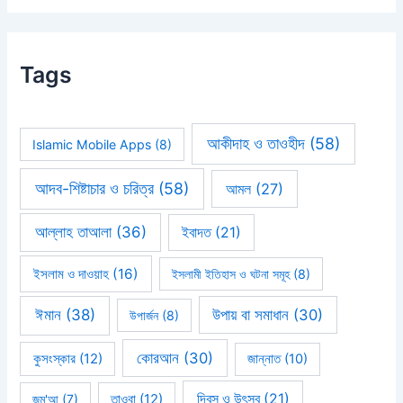
Tags
আকীদাহ ও তাওহীদ
(58)
Islamic Mobile Apps
(8)
আদব-শিষ্টাচার ও চরিত্র
(58)
আমল
(27)
আল্লাহ তাআলা
(36)
ইবাদত
(21)
ইসলাম ও দাওয়াহ
(16)
ইসলামী ইতিহাস ও ঘটনা সমূহ
(8)
ঈমান
(38)
উপায় বা সমাধান
(30)
উপার্জন
(8)
কোরআন
(30)
কুসংস্কার
(12)
জান্নাত
(10)
দিবস ও উৎসব
(21)
জুম'আ
(7)
তাওবা
(12)