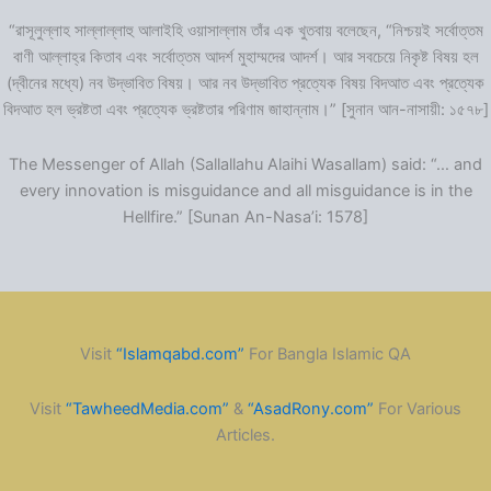
“রাসূলুল্লাহ সাল্লাল্লাহু আলাইহি ওয়াসাল্লাম তাঁর এক খুতবায় বলেছেন, “নিশ্চয়ই সর্বোত্তম
বাণী আল্লাহ্‌র কিতাব এবং সর্বোত্তম আদর্শ মুহাম্মদের আদর্শ। আর সবচেয়ে নিকৃষ্ট বিষয় হল
(দ্বীনের মধ্যে) নব উদ্ভাবিত বিষয়। আর নব উদ্ভাবিত প্রত্যেক বিষয় বিদআত এবং প্রত্যেক
বিদআত হল ভ্রষ্টতা এবং প্রত্যেক ভ্রষ্টতার পরিণাম জাহান্নাম।” [সুনান আন-নাসায়ী: ১৫৭৮]
The Messenger of Allah (Sallallahu Alaihi Wasallam) said: “… and
every innovation is misguidance and all misguidance is in the
Hellfire.” [Sunan An-Nasa’i: 1578]
Visit
“Islamqabd.com”
For Bangla Islamic QA
Visit
“TawheedMedia.com”
&
“AsadRony.com”
For Various
Articles.