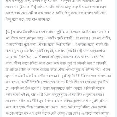
প্রকার জন্তুর গোস্ত ভক্ষণে অভ্যস্ত ছিল। আল্লাহ তা’আলা এগুলোকে হারাম
করেছেন। [ইবন কাসীর] বর্তমানেও যদি কোথাও আল্লাহ ব্যতীত অন্য কারও জন্য
উৎসর্গ করার কোন বেদী বা কবর অথবা এ জাতীয় কিছু থাকে এবং সেখানে কেউ কোন
কিছু যবেহ করে, তবে তাও হারাম হবে।
[১২] আয়াতে উল্লেখিত একাদশ হারাম বস্তুটি হচ্ছে, ইস্তেকসাম বিল আযলাম। যার
অর্থ তীরের দ্বারা বন্টণকৃত বস্তু। (আরবী) শব্দটি (আরবী) এর বহুবচন। এর অর্থ ঐ তীর,
যা জাহেলিয়াত যুগে ভাগ্য পরীক্ষার জন্যে নির্ধারিত ছিল। এ কাজের জন্যে সাতটি তীর
ছিল। তন্মধ্যে একটিতে (আরবী) (হ্যাঁ), একটিতে (আরবী) (না) এবং অন্যগুলোতে
অন্য শব্দ লিখিত ছিল। এ তীরগুলো কা’বাগৃহের খাদেমের কাছে থাকত। কেউ নিজ
ভাগ্য পরীক্ষা করতে চাইলে অথবা কোন কাজ করার পূর্বে তা উপকারী হবে না অপকারী,
তা জানতে চাইলে সে কাবার খাদেমের কাছে পৌঁছে একশত মুদ্রা উপটৌকন দিত। খাদেম
তুন থেকে একটি একটি করে তীর বের করত। ‘হ্যাঁ’ শব্দ বিশিষ্ট তীর বের হয়ে আসলে মনে
করা হত যে, কাজটি উপকারী। পক্ষান্তরে ‘না’ শব্দ বিশিষ্ট তীর বের হলে তারা বুঝে নিত
যে, কাজটি করা ঠিক হবে না। হারাম জন্তুসমূহের বর্ণনা প্রসঙ্গে এ বিষয়টি উল্লেখ
করার কারণ এই যে, তারা এ তীরগুলো জন্তুসমূহের গোস্ত বন্টনেও ব্যবহার করত।
কয়েকজন শরীক হয়ে উট ইত্যাদি যবেহ করে তা গোস্ত প্রাপ্য অংশ অনুযায়ী বন্টন না
করে এসব জুয়ার তীরের সাহায্যে বন্টন করত। ফলে কেউ সম্পূর্ণ বঞ্চিত, কেউ প্রাপ্য
অংশের চাইতে কম এবং কেউ অনেক বেশী গোস্ত পেয়ে যেত। এ কারণে হারাম জন্তুর