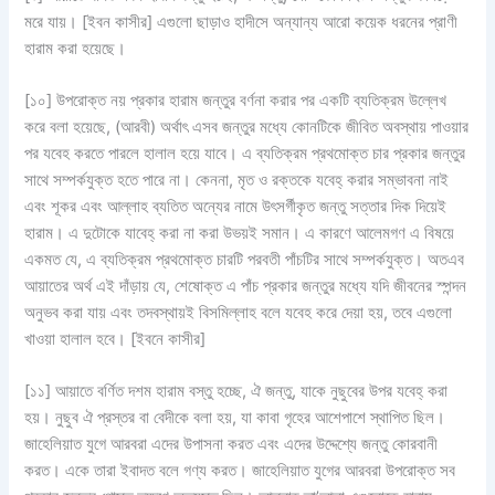
মরে যায়। [ইবন কাসীর] এগুলো ছাড়াও হাদীসে অন্যান্য আরো কয়েক ধরনের প্রাণী
হারাম করা হয়েছে।
[১০] উপরোক্ত নয় প্রকার হারাম জন্তুর বর্ণনা করার পর একটি ব্যতিক্রম উল্লেখ
করে বলা হয়েছে, (আরবী) অর্থাৎ এসব জন্তুর মধ্যে কোনটিকে জীবিত অবস্থায় পাওয়ার
পর যবেহ করতে পারলে হালাল হয়ে যাবে। এ ব্যতিক্রম প্রথমোক্ত চার প্রকার জন্তুর
সাথে সম্পর্কযুক্ত হতে পারে না। কেননা, মৃত ও রক্তকে যবেহ্ করার সম্ভাবনা নাই
এবং শূকর এবং আল্লাহ ব্যতিত অন্যের নামে উৎসর্গীকৃত জন্তু সত্তার দিক দিয়েই
হারাম। এ দুটোকে যাবেহ্ করা না করা উভয়ই সমান। এ কারণে আলেমগণ এ বিষয়ে
একমত যে, এ ব্যতিক্রম প্রথমোক্ত চারটি পরবতী পাঁচটির সাথে সম্পর্কযুক্ত। অতএব
আয়াতের অর্থ এই দাঁড়ায় যে, শেষোক্ত এ পাঁচ প্রকার জন্তুর মধ্যে যদি জীবনের স্পন্দন
অনুভব করা যায় এবং তদবস্থায়ই বিসমিল্লাহ বলে যবেহ করে দেয়া হয়, তবে এগুলো
খাওয়া হালাল হবে। [ইবনে কাসীর]
[১১] আয়াতে বর্ণিত দশম হারাম বস্তু হচ্ছে, ঐ জন্তু, যাকে নুছুবের উপর যবেহ্ করা
হয়। নুছুব ঐ প্রস্তর বা বেদীকে বলা হয়, যা কাবা গৃহের আশেপাশে স্থাপিত ছিল।
জাহেলিয়াত যুগে আরবরা এদের উপাসনা করত এবং এদের উদ্দেশ্যে জন্তু কোরবানী
করত। একে তারা ইবাদত বলে গণ্য করত। জাহেলিয়াত যুগের আরবরা উপরোক্ত সব