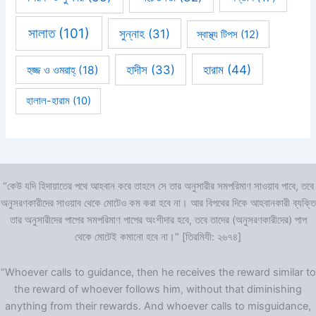
সালাত
(101)
সুন্নাহ
(31)
স্বাস্থ্য টিপস
(12)
হারাম
(44)
হাদীস
(33)
হজ্জ ও ওমরাহ্‌
(18)
হালাল-হারাম
(10)
“কেউ যদি হিদায়াতের পথে আহবান করে তাহলে সে তার অনুসারীর সমপরিমাণ সাওয়াব পাবে, তবে
অনুসরণকারীদের সাওয়াব থেকে মোটেও কম করা হবে না। আর বিপথের দিকে আহবানকারী ব্যক্তি
তার অনুসারীদের পাপের সমপরিমাণ পাপের অংশীদার হবে, তবে তাদের (অনুসরণকারীদের) পাপ
থেকে মোটেই কমানো হবে না।” [তিরমিযী: ২৬৭৪]
“Whoever calls to guidance, then he receives the reward similar to
the reward of whoever follows him, without that diminishing
anything from their rewards. And whoever calls to misguidance,