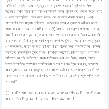
অঙ্গীকারই (আরবী) শব্দের অন্তর্ভুক্ত এবং কুরআন সবগুলোই পূর্ণ করার নির্দেশ
দিয়েছে। ইমাম আবুল লাইস আস-সামরিকান্দী বলেনঃ চুক্তির যত প্রকার রয়েছে, সবই
এ শব্দের অন্তর্ভুক্ত। তিনি আরো বলেনঃ এর প্রাথমিক প্রকার তিনটি। (এক)
পালনকর্তার সাথে মানুষের অঙ্গীকার। উদাহরণতঃ ঈমান ও ইবাদতের অঙ্গীকার অথবা
হারাম ও হালাল মেনে চলার অঙ্গীকার। (দুই) নিজের সাথে মানুষের অঙ্গীকার। যেমন,
নিজ যিম্মায় কোন বস্তুর মান্নত মানা অথবা শপথ করে কোন কাজ নিজের উপর জরুরী
করে নেওয়া। (তিন) মানুষের সাথে মানুষের সম্পাদিত চুক্তি। এছাড়া সে সব চুক্তিও
এর অন্তর্ভুক্ত, যা দুই ব্যক্তি, দুই দল বা দুই রাষ্ট্রের মধ্যে সম্পাদিত হয়। বিভিন্ন
সরকারের আন্তর্জাতিক চুক্তি অথবা পারস্পরিক সমঝোতা, বিভিন্ন দলের পারস্পরিক
অঙ্গীকার এবং দুই ব্যক্তির মধ্যকার সর্বপ্রকার লেন-দেন,বিবাহ, ব্যবসা, শেয়ার,
ইজারা ইত্যাদিতে পারস্পরিক সম্মতিক্রমে যে সব বৈধ শর্ত স্থির করা হয়, আলোচ্য
আয়াতদৃষ্টে তা মেনে চলা প্রত্যেক পক্ষের অবশ্য কর্তব্য। তবে শরী’আত বিরোধী শর্ত
আরোপ করা এবং তা গ্রহণ করা কারও জন্যে বৈধ নয়। [তাফসীর আবুল লাইস আস-
সামারকান্দী]
[৪] ‘যা বর্ণিত হচ্ছে’ বলে যা বোঝানো হয়েছে, তা এখানে বর্ণিত হয় নি। পরবর্তী ৩ নং
আয়াতে সেটার বিস্তারিত বর্ণনা এসেছে। [আদওয়াউল বায়ান]