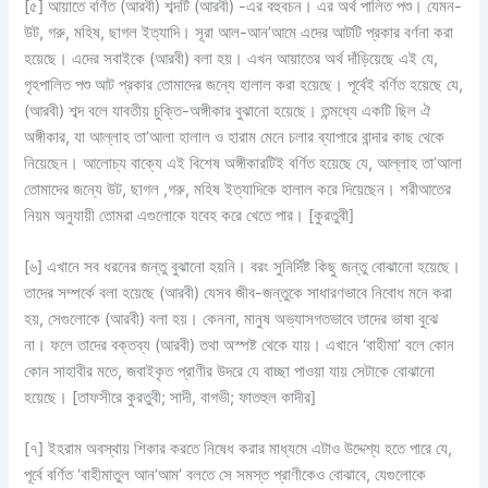
[৫] আয়াতে বর্ণিত (আরবী) শব্দটি (আরবী) -এর বহুবচন। এর অর্থ পালিত পশু। যেমন-
উট, গরু, মহিষ, ছাগল ইত্যাদি। সূরা আল-আন’আমে এদের আটটি প্রকার বর্ণনা করা
হয়েছে। এদের সবাইকে (আরবী) বলা হয়। এখন আয়াতের অর্থ দাঁড়িয়েছে এই যে,
গৃহপালিত পশু আট প্রকার তোমাদের জন্যে হালাল করা হয়েছে। পূর্বেই বর্ণিত হয়েছে যে,
(আরবী) শব্দ বলে যাবতীয় চুক্তি-অঙ্গীকার বুঝানো হয়েছে। তন্মধ্যে একটি ছিল ঐ
অঙ্গীকার, যা আল্লাহ তা’আলা হালাল ও হারাম মেনে চলার ব্যাপারে বান্দার কাছ থেকে
নিয়েছেন। আলোচ্য বাক্যে এই বিশেষ অঙ্গীকারটিই বর্ণিত হয়েছে যে, আল্লাহ তা’আলা
তোমাদের জন্যে উট, ছাগল ,গরু, মহিষ ইত্যাদিকে হালাল করে দিয়েছেন। শরীআতের
নিয়ম অনুযায়ী তোমরা এগুলোকে যবেহ করে খেতে পার। [কুরতুবী]
[৬] এখানে সব ধরনের জন্তু বুঝানো হয়নি। বরং সুনির্দিষ্ট কিছু জন্তু বোঝানো হয়েছে।
তাদের সম্পর্কে বলা হয়েছে (আরবী) যেসব জীব-জন্তুকে সাধারণভাবে নিবোধ মনে করা
হয়, সেগুলোকে (আরবী) বলা হয়। কেননা, মানুষ অভ্যাসগতভাবে তাদের ভাষা বুঝে
না। ফলে তাদের বক্তব্য (আরবী) তথা অস্পষ্ট থেকে যায়। এখানে ‘বাহীমা’ বলে কোন
কোন সাহাবীর মতে, জবাইকৃত প্রাণীর উদরে যে বাচ্ছা পাওয়া যায় সেটাকে বোঝানো
হয়েছে। [তাফসীরে কুরতুবী; সাদী, বাগভী; ফাতহুল কাদীর]
[৭] ইহরাম অবস্থায় শিকার করতে নিষেধ করার মাধ্যমে এটাও উদ্দেশ্য হতে পারে যে,
পূর্বে বর্ণিত ‘বাহীমাতুল আন’আম’ বলতে সে সমস্ত প্রাণীকেও বোঝাবে, যেগুলোকে