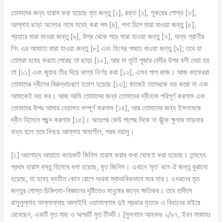
তোমাদের জন্য হারাম করা হয়েছে মৃত জন্তু [১], রক্ত [২], শূকরের গোস্ত [৩],
আল্লাহ ছাড়া অন্যের নামে যবেহ করা পশু [৪], গলা চিপে মারা যাওয়া জন্তু [৫],
প্রহারে মারা যাওয়া জন্তু [৬], উপর থেকে পড়ে মারা যাওয়া জন্তু [৭], অন্য প্রাণীর
শিং এর আঘাতে মারা যাওয়া জন্তু [৮] এবং হিংস্র পশুতে খাওয়া জন্তু [৯]; তবে যা
তোমরা যবেহ করতে পেরেছ তা ছাড়া [১০], আর যা মূর্তি পূজার বেদীর উপর বলী দেয়া হয়
তা [১১] এবং জুয়ার তীর দিয়ে ভাগ্য নির্ণয় করা [১২], এসব পাপ কাজ। আজ কাফেররা
তোমাদের দ্বীনের বিরুদ্ধাচরণে হতাশ হয়েছে [১৩]; কাজেই তাদেরকে ভয় করো না এবং
আমাকেই ভয় কর। আজ আমি তোমাদের জন্য তোমাদের দ্বীনকে পরিপূর্ণ করলাম এবং
তোমাদের উপর আমার নেয়ামত সম্পূর্ণ করলাম [১৪], আর তোমাদের জন্য ইসলামকে
দ্বীন হিসেবে পছন্দ করলাম [১৫]। অতঃপর কেউ পাপের দিকে না ঝুঁকে ক্ষুধার তাড়নায়
বাধ্য হলে তবে নিশ্চয় আল্লাহ ক্ষমাশীল, পরম দয়ালু।
[১] আলোচ্য আয়াতে কয়েকটি জিনিস হারাম করার কথা ঘোষণা করা হয়েছে। তন্মধ্যে
প্রথম হারাম বস্তু হিসেবে বলা হয়েছে, মৃত জিনিস। এখানে ‘মৃত’ বলে ঐ জন্তু বুঝানো
হয়েছে, যা যবেহ্ ব্যতীত কোন রোগে অথবা স্বাভাবিকভাবে মরে যায়। এধরনের মৃত
জন্তুর গোস্ত চিকিৎসা-বিজ্ঞানের দৃষ্টিতেও মানুষের জন্যে ক্ষতিকর। তবে হাদীসে
রাসূলুল্লাহ সাল্লাল্লাহু আলাইহি ওয়াসাল্লাম দুই প্রকার মৃতকে এ বিধানের বাইরে
রেখেছেন, একটি মৃত মাছ ও অপরটি মৃত টিড্ডী। [মুসনাদে আহমদঃ ২/৯৭, ইবন মাজাহঃ