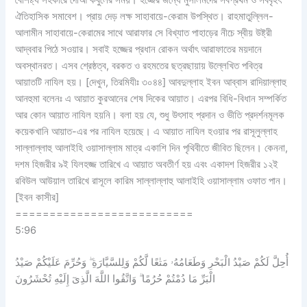
ঐতিহাসিক সমাবেশ। প্রায় দেড় লক্ষ সাহাবায়ে-কেরাম উপস্থিত। রাহমাতুল্লিল-
আলামীন সাহাবায়ে-কেরামের সাথে আরাফার সে বিখ্যাত পাহাড়ের নীচে স্বীয় উষ্ট্রী
আদ্ববার পিঠে সওয়ার। সবাই হজ্জের প্রধান রোকন অর্থাৎ আরাফাতের ময়দানে
অবস্থানরত। এসব শ্রেষ্ঠত্ব, বরকত ও রহমতের ছত্রছায়ায় উল্লেখিত পবিত্র
আয়াতটি নাযিল হয়। [দেখুন, তিরমিযীঃ ৩০৪৪] আবদুল্লাহ ইবন আব্বাস রাদিয়াল্লাহু
আনহুমা বলেনঃ এ আয়াত কুরআনের শেষ দিকের আয়াত। এরপর বিধি-বিধান সম্পর্কিত
আর কোন আয়াত নাযিল হয়নি। বলা হয় যে, শুধু উৎসাহ প্রদান ও ভীতি প্রদর্শনমূলক
কয়েকখানি আয়াত-এর পর নাযিল হয়েছে। এ আয়াত নাযিল হওয়ার পর রাসূলুল্লাহ
সাল্লাল্লাহু আলাইহি ওয়াসাল্লাম মাত্র একাশি দিন পৃথিবীতে জীবিত ছিলেন। কেননা,
দশম হিজরীর ৯ই যিলহজ্জ তারিখে এ আয়াত অবতীর্ণ হয় এবং একাদশ হিজরীর ১২ই
রবিউল আউয়াল তারিখে রাসূলে কারিম সাল্লাল্লাহু আলাইহি ওয়াসাল্লাম ওফাত পান।
[ইবন কাসীর]
==========================
5:96
أُحِلَّ لَكُمْ صَيْدُ الْبَحْرِ وَطَعَامُهُۥ مَتٰعًا لَّكُمْ وَلِلسَّيَّارَةِ ۖ وَحُرِّمَ عَلَيْكُمْ صَيْدُ
الْبَرِّ مَا دُمْتُمْ حُرُمًا ۗ وَاتَّقُوا اللَّهَ الَّذِىٓ إِلَيْهِ تُحْشَرُونَ