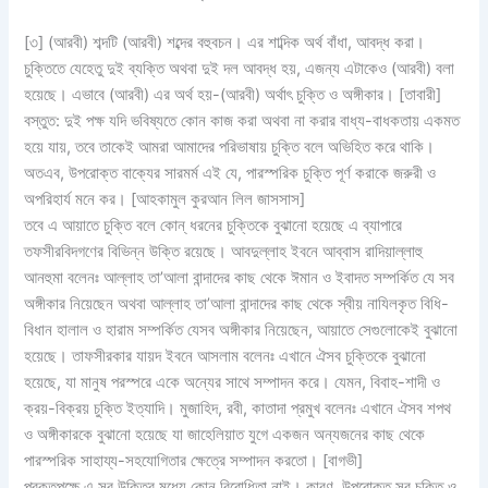
[৩] (আরবী) শব্দটি (আরবী) শব্দের বহুবচন। এর শাব্দিক অর্থ বাঁধা, আবদ্ধ করা।
চুক্তিতে যেহেতু দুই ব্যক্তি অথবা দুই দল আবদ্ধ হয়, এজন্য এটাকেও (আরবী) বলা
হয়েছে। এভাবে (আরবী) এর অর্থ হয়-(আরবী) অর্থাৎ চুক্তি ও অঙ্গীকার। [তাবারী]
বস্তুত: দুই পক্ষ যদি ভবিষ্যতে কোন কাজ করা অথবা না করার বাধ্য-বাধকতায় একমত
হয়ে যায়, তবে তাকেই আমরা আমাদের পরিভাষায় চুক্তি বলে অভিহিত করে থাকি।
অতএব, উপরোক্ত বাক্যের সারমর্ম এই যে, পারস্পরিক চুক্তি পূর্ণ করাকে জরুরী ও
অপরিহার্য মনে কর। [আহকামুল কুরআন লিল জাসসাস]
তবে এ আয়াতে চুক্তি বলে কোন্‌ ধরনের চুক্তিকে বুঝানো হয়েছে এ ব্যাপারে
তফসীরবিদগণের বিভিন্ন উক্তি রয়েছে। আবদুল্লাহ ইবনে আব্বাস রাদিয়াল্লাহু
আনহুমা বলেনঃ আল্লাহ তা’আলা বান্দাদের কাছ থেকে ঈমান ও ইবাদত সম্পর্কিত যে সব
অঙ্গীকার নিয়েছেন অথবা আল্লাহ তা’আলা বান্দাদের কাছ থেকে স্বীয় নাযিলকৃত বিধি-
বিধান হালাল ও হারাম সম্পর্কিত যেসব অঙ্গীকার নিয়েছেন, আয়াতে সেগুলোকেই বুঝানো
হয়েছে। তাফসীরকার যায়দ ইবনে আসলাম বলেনঃ এখানে ঐসব চুক্তিকে বুঝানো
হয়েছে, যা মানুষ পরস্পরে একে অন্যের সাথে সম্পাদন করে। যেমন, বিবাহ-শাদী ও
ক্রয়-বিক্রয় চুক্তি ইত্যাদি। মুজাহিদ, রবী, কাতাদা প্রমুখ বলেনঃ এখানে ঐসব শপথ
ও অঙ্গীকারকে বুঝানো হয়েছে যা জাহেলিয়াত যুগে একজন অন্যজনের কাছ থেকে
পারস্পরিক সাহায্য-সহযোগিতার ক্ষেত্রে সম্পাদন করতো। [বাগভী]
প্রকৃতপক্ষে এ সব উক্তির মধ্যে কোন বিরোধিতা নাই। কারণ, উপরোক্ত সব চুক্তি ও