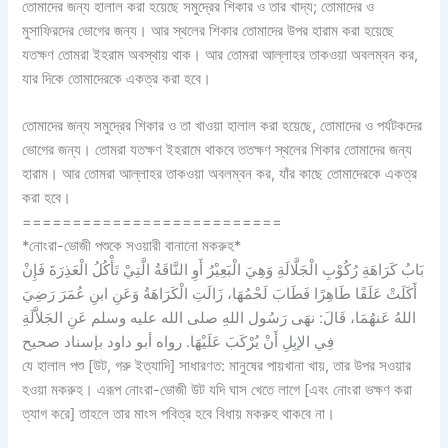
তোমাদের জন্য হালাল করা হয়েছে সমুদ্রের শিকার ও তার খাদ্য; তোমাদের ও
মুসাফিরদের ভোগের জন্য। আর স্থলের শিকার তোমাদের উপর হারাম করা হয়েছে
যতক্ষণ তোমরা ইহরাম অবস্থায় থাক। আর তোমরা আল্লাহর তাকওয়া অবলম্বন কর,
যার দিকে তোমাদেরকে একত্র করা হবে।
তোমাদের জন্য সমুদ্রের শিকার ও তা খাওয়া হালাল করা হয়েছে, তোমাদের ও পর্যটকদের
ভোগের জন্য। তোমরা যতক্ষণ ইহরামে থাকবে ততক্ষণ স্থলের শিকার তোমাদের জন্য
হারাম। আর তোমরা আল্লাহর তাকওয়া অবলম্বন কর, যাঁর কাছে তোমাদেরকে একত্র
করা হবে।
==========================
*নোংরা-ভোজী পশুকে সওয়ারী বানানো মকরুহ*
بَابُ كَرَاهَةِ رُكُوْبِ الْجَلَّالَةِ وَهِيَ الْبَعِيْرُ أَوِ النَّاقَةُ الَّتِيْ تَأْكُلُ الْعَذِرَةَ فَإِنْ
أَكَلَتْ عَلَفًا طَاهِرًا فَطَابَ لَحْمُهَا، زَالَتِ الْكَرَاهَةُ وَعَنِ ابنِ عُمَرَ رَضِيَ
اللهُ عَنهُمَا، قَالَ: نهَى رَسُول اللهِ صلى الله عليه وسلم عَنِ الجَلاَّلَةِ
فِي الإبِلِ أَنْ يُرْكَبَ عَلَيْهَا. رواه أبو داود بإسناد صحيح
যে হালাল পশু [উট, গরু ইত্যাদি] সাধারণত: মানুষের পায়খানা খায়, তার উপর সওয়ার
হওয়া মকরুহ। এরূপ নোংরা-ভোজী উট যদি ঘাস খেতে লাগে [এবং নোংরা ভক্ষণ করা
ত্যাগ করে] তাহলে তার মাংস পবিত্র হবে বিধায় মকরুহ থাকবে না।