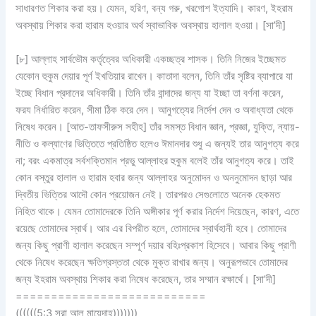
সাধারণত শিকার করা হয়। যেমন, হরিণ, বন্য গরু, খরগোশ ইত্যাদি। কারণ, ইহরাম
অবস্থায় শিকার করা হারাম হওয়ার অর্থ স্বাভাবিক অবস্থায় হালাল হওয়া। [সা’দী]
[৮] আল্লাহ সার্বভৌম কর্তৃত্বের অধিকারী একচ্ছত্র শাসক। তিনি নিজের ইচ্ছেমত
যেকোন হুকুম দেয়ার পূর্ণ ইখতিয়ার রাখেন। কাতাদা বলেন, তিনি তাঁর সৃষ্টির ব্যাপারে যা
ইচ্ছে বিধান প্রদানের অধিকারী। তিনি তাঁর বান্দাদের জন্য যা ইচ্ছা তা বর্ণনা করেন,
ফরয নির্ধারিত করেন, সীমা ঠিক করে দেন। আনুগত্যের নির্দেশ দেন ও অবাধ্যতা থেকে
নিষেধ করেন। [আত-তাফসীরুস সহীহ] তাঁর সমস্ত বিধান জ্ঞান, প্রজ্ঞা, যুক্তি, ন্যায়-
নীতি ও কল্যাণের ভিত্তিতে প্রতিষ্ঠিত হলেও ঈমানদার শুধু এ জন্যই তার আনুগত্য করে
না; বরং একমাত্র সর্বশক্তিমান প্রভু আল্লাহর হুকুম বলেই তাঁর আনুগত্য করে। তাই
কোন বস্তুর হালাল ও হারাম হবার জন্য আল্লাহর অনুমোদন ও অননুমোদন ছাড়া আর
দ্বিতীয় ভিত্তির আদৌ কোন প্রয়োজন নেই। তারপরও সেগুলোতে অনেক হেকমত
নিহিত থাকে। যেমন তোমাদেরকে তিনি অঙ্গীকার পূর্ণ করার নির্দেশ দিয়েছেন, কারণ, এতে
রয়েছে তোমাদের স্বার্থ। আর এর বিপরীত হলে, তোমাদের স্বার্থহানী হবে। তোমাদের
জন্য কিছু প্রাণী হালাল করেছেন সম্পূর্ণ দয়ার বহিঃপ্রকাশ হিসেবে। আবার কিছু প্রাণী
থেকে নিষেধ করেছেন ক্ষতিগ্রস্ততা থেকে মুক্ত রাখার জন্য। অনুরূপভাবে তোমাদের
জন্য ইহরাম অবস্থায় শিকার করা নিষেধ করেছেন, তার সম্মান রক্ষার্থে। [সা’দী]
===========================
((((((5:3 সূরা আল মায়েদাহ)))))))