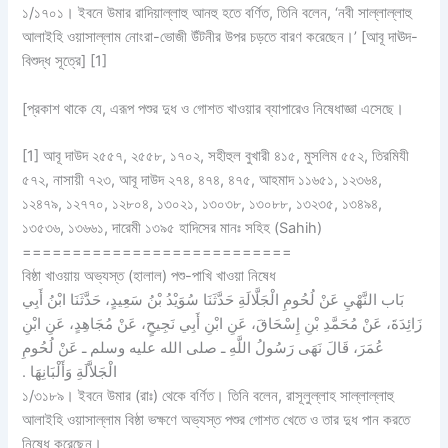
১/১৭০১। ইবনে উমার রাদিয়াল্লাহু আনহু হতে বর্ণিত, তিনি বলেন, ‘নবী সাল্লাল্লাহু
আলাইহি ওয়াসাল্লাম নোংরা-ভোজী উঁটনীর উপর চড়তে বারণ করেছেন।’ [আবূ দাঊদ-
বিশুদ্ধ সূত্রে] [1]
[প্রকাশ থাকে যে, এরূপ পশুর দুধ ও গোশত খাওয়ার ব্যাপারেও নিষেধাজ্ঞা এসেছে।
[1] আবূ দাউদ ২৫৫৭, ২৫৫৮, ১৭০২, সহীহুল বুখারী ৪১৫, মুসলিম ৫৫২, তিরমিযী
৫৭২, নাসায়ী ৭২৩, আবূ দাউদ ২৭৪, ৪৭৪, ৪৭৫, আহমাদ ১১৬৫১, ১২৩৬৪,
১২৪৭৯, ১২৭৭০, ১২৮০৪, ১৩০২১, ১৩০৩৮, ১৩০৮৮, ১৩২৩৫, ১৩৪৯৪,
১৩৫৩৬, ১৩৬৬১, দারেমী ১৩৯৫ হাদিসের মানঃ সহিহ (Sahih)
===========================
বিষ্ঠা খাওয়ায় অভ্যস্ত (হালাল) পশু-পাখি খাওয়া নিষেধ
بَاب النَّهْيِ عَنْ لُحُومِ الْجَلَّالَةِ حَدَّثَنَا سُوَيْدُ بْنُ سَعِيدٍ، حَدَّثَنَا ابْنُ أَبِي
زَائِدَةَ، عَنْ مُحَمَّدِ بْنِ إِسْحَاقَ، عَنِ ابْنِ أَبِي نَجِيحٍ، عَنْ مُجَاهِدٍ، عَنِ ابْنِ
عُمَرَ، قَالَ نَهَى رَسُولُ اللَّهِ ـ صلى الله عليه وسلم ـ عَنْ لُحُومِ
الْجَلاَّلَةِ وَأَلْبَانِهَا ‏.‏
১/৩১৮৯। ইবনে উমার (রাঃ) থেকে বর্ণিত। তিনি বলেন, রাসূলুল্লাহ সাল্লাল্লাহু
আলাইহি ওয়াসাল্লাম বিষ্ঠা ভক্ষণে অভ্যস্ত পশুর গোশত খেতে ও তার দুধ পান করতে
নিষেধ করেছেন।