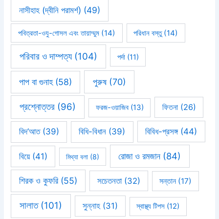
নাসীহাহ (দ্বীনি পরামর্শ)
(49)
পবিত্রতা-ওযু-গোসল এবং তায়াম্মুম
(14)
পরিধান বস্তু
(14)
পরিবার ও দাম্পত্য
(104)
পর্দা
(11)
পাপ বা গুনাহ
(58)
পুরুষ
(70)
প্রশ্নোত্তর
(96)
ফিতনা
(26)
ফরজ-ওয়াজিব
(13)
বিবিধ-প্রসঙ্গ
(44)
বিদ’আত
(39)
বিধি-বিধান
(39)
রোজা ও রমজান
(84)
বিয়ে
(41)
মিথ্যা বলা
(8)
শিরক ও কুফরি
(55)
সচেতনতা
(32)
সন্তান
(17)
সালাত
(101)
সুন্নাহ
(31)
স্বাস্থ্য টিপস
(12)