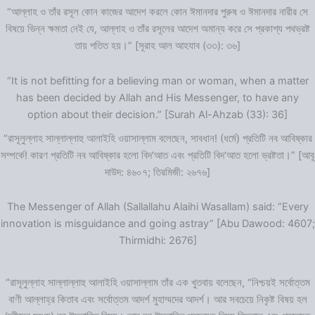
“আল্লাহ ও তাঁর রসূল কোন কাজের আদেশ করলে কোন ঈমানদার পুরুষ ও ঈমানদার নারীর সে
বিষয়ে ভিন্ন ক্ষমতা নেই যে, আল্লাহ ও তাঁর রসূলের আদেশ অমান্য করে সে প্রকাশ্য পথভ্রষ্ট
তায় পতিত হয়।” [সূরাহ আল আহযাব (৩৩): ৩৬]
“It is not befitting for a believing man or woman, when a matter
has been decided by Allah and His Messenger, to have any
option about their decision.” [Surah Al-Ahzab (33): 36]
“রাসূলুল্লাহ সাল্লাল্লাহু আলাইহি ওয়াসাল্লাম বলেছেন, সাবধান! (ধর্মে) প্রতিটি নব আবিষ্কার
সম্পর্কে! কারণ প্রতিটি নব আবিষ্কার হলো বিদ‘আত এবং প্রতিটি বিদ‘আত হলো ভ্রষ্টতা।” [আবূ
দাউদ: ৪৬০৭; তিরমিজী: ২৬৭৬]
The Messenger of Allah (Sallallahu Alaihi Wasallam) said: “Every
innovation is misguidance and going astray” [Abu Dawood: 4607;
Thirmidhi: 2676]
“রাসূলুল্লাহ সাল্লাল্লাহু আলাইহি ওয়াসাল্লাম তাঁর এক খুতবায় বলেছেন, “নিশ্চয়ই সর্বোত্তম
বাণী আল্লাহ্‌র কিতাব এবং সর্বোত্তম আদর্শ মুহাম্মদের আদর্শ। আর সবচেয়ে নিকৃষ্ট বিষয় হল