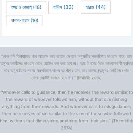
হারাম
(44)
হাদীস
(33)
হজ্জ ও ওমরাহ্‌
(18)
হালাল-হারাম
(10)
“কেউ যদি হিদায়াতের পথে আহবান করে তাহলে সে তার অনুসারীর সমপরিমাণ সাওয়াব পাবে, তবে
অনুসরণকারীদের সাওয়াব থেকে মোটেও কম করা হবে না। আর বিপথের দিকে আহবানকারী ব্যক্তি
তার অনুসারীদের পাপের সমপরিমাণ পাপের অংশীদার হবে, তবে তাদের (অনুসরণকারীদের) পাপ
থেকে মোটেই কমানো হবে না।” [তিরমিযী: ২৬৭৪]
“Whoever calls to guidance, then he receives the reward similar to
the reward of whoever follows him, without that diminishing
anything from their rewards. And whoever calls to misguidance,
then he receives of sin similar to the sins of those who followed
him, without that diminishing anything from their sins.” [Thirmidhi:
2674]