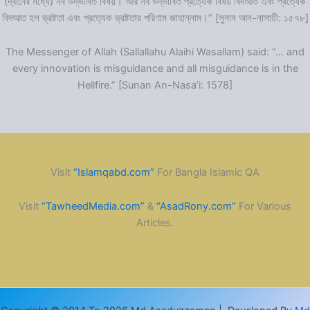
(দ্বীনের মধ্যে) নব উদ্ভাবিত বিষয়। আর নব উদ্ভাবিত প্রত্যেক বিষয় বিদআত এবং প্রত্যেক
বিদআত হল ভ্রষ্টতা এবং প্রত্যেক ভ্রষ্টতার পরিণাম জাহান্নাম।” [সুনান আন-নাসায়ী: ১৫৭৮]
The Messenger of Allah (Sallallahu Alaihi Wasallam) said: “… and
every innovation is misguidance and all misguidance is in the
Hellfire.” [Sunan An-Nasa’i: 1578]
Visit
“Islamqabd.com”
For Bangla Islamic QA
Visit
“TawheedMedia.com”
&
“AsadRony.com”
For Various
Articles.