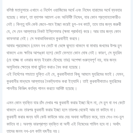
বলিষ্ঠ মতানুসারে এখানে এ নির্দেশ ওয়াজিবের অর্থে এবং নিষেধ হারামের অর্থে ব্যবহার
হয়েছে। কারণ, তা ব্যাপক আদেশ এবং অনির্দিষ্ট নিষেধ, যার কোন প্রত্যাহতকারীও
নেই। কিন্তু যদি কেউ জেনে-শুনে ইচ্ছা করেই চুল-নখ কাটে, তবে তার জন্য জরুরী
যে, সে যেন আল্লাহর নিকট ইস্তিগফার (ক্ষমা প্রার্থনা) করে। আর তার জন্য কোন
কাফফারা নেই। সে সবাভাবিকভাবে কুরবানীই করবে।
আবার প্রয়োজনে (যেমন নখ ফেটে বা ভেঙ্গে ঝুলতে থাকলে বা মাথায় জখমের উপর চুল
থাকলে এবং ক্ষতির আশঙ্কা হলে) কেটে ফেলতে কোন দোষ নেই। কারণ, সে মুহরিম
(যে হাজ্জ বা ওমরার জন্য ইহরাম বেঁধেছে তার) অপেক্ষা গুরুত্বপূর্ণ নয়, যার জন্য
অসুবিধার ক্ষেত্রে মাথা মুন্ডিত করাও বৈধ করা হয়েছে।
এই নির্দেশের পশ্চাতে যুক্তি এই যে, কুরবানীদাতা কিছু আমলে মুহরিমের মতই। যেমন,
কুরবানীর মাধ্যমে আল্লাহর নৈকট্যলাভ করা ইত্যাদি। তাই কুরবানীদাতাও মুহরিমের
পালনীয় কিঞ্চিৎ কর্তব্য পালন করতে আদিষ্ট হয়েছে।
এমন কোন ব্যক্তি যার চাঁদ দেখার পর কুরবানী করার ইচ্ছা ছিল না, সে চুল বা নখ কেটে
থাকলে এবং তারপর কুরবানী করার ইচ্ছা হলে তারপর থেকেই আর তা কাটবে না।
কুরবানী করার জন্য যদি কেউ কাউকে ভার দেয় অথবা অসীয়ত করে, তবে সেও নখ-চুল
কাটবে না। অবশ্য ভারপ্রাপ্ত ব্যক্তি বা অসী এই নিষেধের শামিল হবে না। অর্থাৎ
তাদের জন্য নখ-চুল কাটা দূষণীয় নয়।