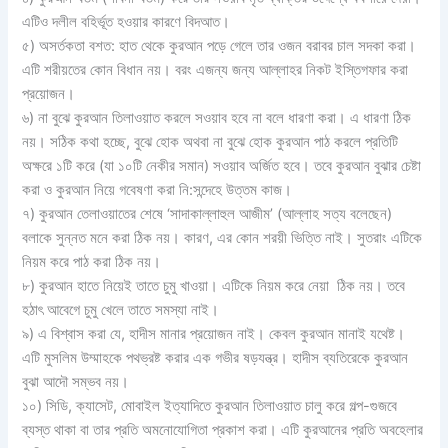
এটিও দলীল বহির্ভূত হওয়ার কারণে বিদআত।
৫) অসর্তকতা বশত: হাত থেকে কুরআন পড়ে গেলে তার ওজন বরাবর চাল সদকা করা।
এটি শরীয়তের কোন বিধান নয়। বরং এজন্য জন্য আল্লাহর নিকট ইস্তিগফার করা
প্রয়োজন।
৬) না বুঝে কুরআন তিলাওয়াত করলে সওয়াব হবে না বলে ধারণা করা। এ ধারণা ঠিক
নয়। সঠিক কথা হচ্ছে, বুঝে হোক অথবা না বুঝে হোক কুরআন পাঠ করলে প্রতিটি
অক্ষরে ১টি করে (যা ১০টি নেকীর সমান) সওয়াব অর্জিত হবে। তবে কুরআন বুঝার চেষ্টা
করা ও কুরআন নিয়ে গবেষণা করা নি:সন্দেহে উত্তম কাজ।
৭) কুরআন তেলাওয়াতের শেষে ‘সাদাকাল্লাহুল আজীম’ (আল্লাহ সত্য বলেছেন)
বলাকে সুন্নত মনে করা ঠিক নয়। কারণ, এর কোন শরয়ী ভিত্তি নাই। সুতরাং এটিকে
নিয়ম করে পাঠ করা ঠিক নয়।
৮) কুরআন হাতে নিয়েই তাতে চুমু খাওয়া। এটিকে নিয়ম করে নেয়া ঠিক নয়। তবে
হঠাৎ আবেগে চুমু খেলে তাতে সমস্যা নাই।
৯) এ বিশ্বাস করা যে, হাদীস মানার প্রয়োজন নাই। কেবল কুরআন মানাই যথেষ্ট।
এটি মুসলিম উম্মাহকে পথভ্রষ্ট করার এক গভীর ষড়যন্ত্র। হাদীস ব্যতিরেকে কুরআন
বুঝা আদৌ সম্ভব নয়।
১০) সিডি, ক্যাসেট, মোবাইল ইত্যাদিতে কুরআন তিলাওয়াত চালু করে গল্প-গুজবে
ব্যস্ত থাকা বা তার প্রতি অমনোযোগিতা প্রকাশ করা। এটি কুরআনের প্রতি অবহেলার