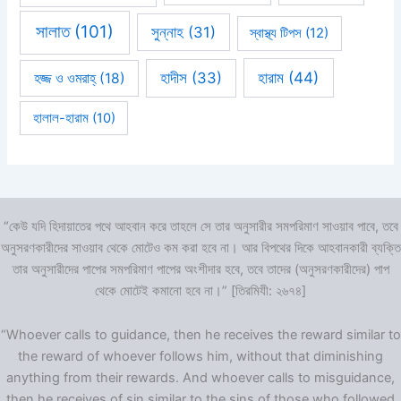
সালাত
(101)
সুন্নাহ
(31)
স্বাস্থ্য টিপস
(12)
হারাম
(44)
হাদীস
(33)
হজ্জ ও ওমরাহ্‌
(18)
হালাল-হারাম
(10)
“কেউ যদি হিদায়াতের পথে আহবান করে তাহলে সে তার অনুসারীর সমপরিমাণ সাওয়াব পাবে, তবে
অনুসরণকারীদের সাওয়াব থেকে মোটেও কম করা হবে না। আর বিপথের দিকে আহবানকারী ব্যক্তি
তার অনুসারীদের পাপের সমপরিমাণ পাপের অংশীদার হবে, তবে তাদের (অনুসরণকারীদের) পাপ
থেকে মোটেই কমানো হবে না।” [তিরমিযী: ২৬৭৪]
“Whoever calls to guidance, then he receives the reward similar to
the reward of whoever follows him, without that diminishing
anything from their rewards. And whoever calls to misguidance,
then he receives of sin similar to the sins of those who followed