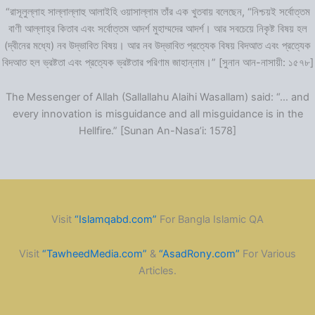
“রাসূলুল্লাহ সাল্লাল্লাহু আলাইহি ওয়াসাল্লাম তাঁর এক খুতবায় বলেছেন, “নিশ্চয়ই সর্বোত্তম
বাণী আল্লাহ্‌র কিতাব এবং সর্বোত্তম আদর্শ মুহাম্মদের আদর্শ। আর সবচেয়ে নিকৃষ্ট বিষয় হল
(দ্বীনের মধ্যে) নব উদ্ভাবিত বিষয়। আর নব উদ্ভাবিত প্রত্যেক বিষয় বিদআত এবং প্রত্যেক
বিদআত হল ভ্রষ্টতা এবং প্রত্যেক ভ্রষ্টতার পরিণাম জাহান্নাম।” [সুনান আন-নাসায়ী: ১৫৭৮]
The Messenger of Allah (Sallallahu Alaihi Wasallam) said: “… and
every innovation is misguidance and all misguidance is in the
Hellfire.” [Sunan An-Nasa’i: 1578]
Visit
“Islamqabd.com”
For Bangla Islamic QA
Visit
“TawheedMedia.com”
&
“AsadRony.com”
For Various
Articles.