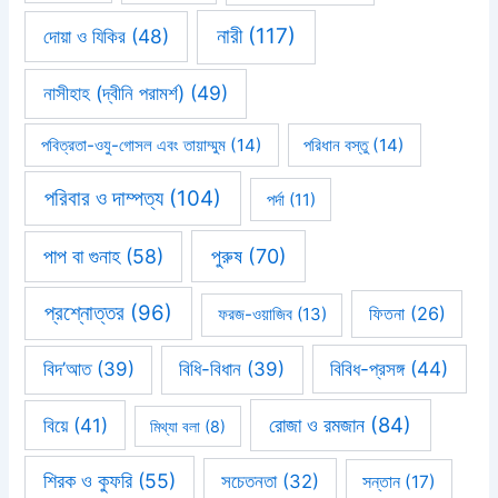
নারী
(117)
দোয়া ও যিকির
(48)
নাসীহাহ (দ্বীনি পরামর্শ)
(49)
পবিত্রতা-ওযু-গোসল এবং তায়াম্মুম
(14)
পরিধান বস্তু
(14)
পরিবার ও দাম্পত্য
(104)
পর্দা
(11)
পাপ বা গুনাহ
(58)
পুরুষ
(70)
প্রশ্নোত্তর
(96)
ফিতনা
(26)
ফরজ-ওয়াজিব
(13)
বিবিধ-প্রসঙ্গ
(44)
বিদ’আত
(39)
বিধি-বিধান
(39)
রোজা ও রমজান
(84)
বিয়ে
(41)
মিথ্যা বলা
(8)
শিরক ও কুফরি
(55)
সচেতনতা
(32)
সন্তান
(17)