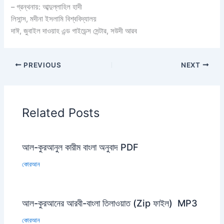
– গ্রন্থনায়: আব্দুল্লাহিল হাদী
লিসান্স, মদীনা ইসলামি বিশ্ববিদ্যালয়
দাঈ, জুবাইল দাওয়াহ এন্ড গাইডেন্স সেন্টার, সউদী আরব
PREVIOUS
NEXT
Related Posts
আল-কুরআনুল কারীম বাংলা অনুবাদ PDF
কোরআন
আল-কুরআনের আরবী-বাংলা তিলাওয়াত (Zip ফাইল) MP3
কোরআন