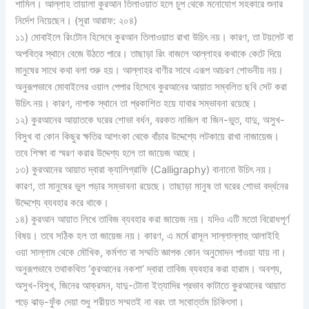
শামিল। আল্লাহ তায়ালা কুরআন তিলাওয়াত হলে চুপ থেকে মনোযোগ সহকারে শুনার
নির্দেশ নিয়েছেন। (সূরা আরাফ: ২০৪)
১১) মোবাইলে রিংটোন হিসেবে কুরআন তিলাওয়াত রাখা উচিৎ নয়। কারণ, তা টয়লেট বা
অপবিত্র স্থানে বেজে উঠতে পারে। তাছাড়া রিং বাজলে আল্লাহর কথাকে কেটে দিয়ে
মানুষের সাথে কথা বলা শুরু হয়। আল্লাহর বাণীর সাথে এরূপ আচরণ শোভনীয় নয়।
অনুরূপভাবে মোবাইলের ওয়াল পেপার হিসেবে কুরআনের আয়াত সম্বলিত ছবি সেট করা
উচিৎ নয়। কারণ, নাপাক স্থানে তা প্রকাশিত হয়ে যাবার সম্ভাবনা রয়েছে।
১২) কুরআনের আয়াতকে ঘরের শোভা বর্ধন, বরকত নাজিল বা জিন-ভুত, যাদু, অসুখ-
বিসুখ বা কোন কিছুর ক্ষতির আশংকা থেকে বাঁচার উদ্দেশ্যে লটকায়ে রাখা নাজায়েজ।
তবে শিক্ষা বা স্মরণ করার উদ্দেশ্য হলে তা জায়েজ আছে।
১৩) কুরআনের আয়াত দ্বারা ক্যালিগ্রাফি (Calligraphy) বানানো উচিৎ নয়।
কারণ, তা মানুষের ভুল পড়ার সম্ভাবনা রয়েছে। তাছাড়া মানুষ তা ঘরের শোভা বর্দ্ধনের
উদ্দেশ্যে ব্যবহার করে থাকে।
১৪) কুরআন আয়াত লিখে তাবিজ ব্যবহার করা জায়েজ নয়। যদিও এটি মতো বিরোধপূর্ণ
বিষয়। তবে সঠিক হল তা জায়েজ নয়। কারণ, এ মর্মে রাসূল সাল্লাল্লাহু আলাইহি
ওয়া সাল্লাম থেকে মৌখিক, কর্মগত বা সম্মতি জ্ঞাপক কোন অনুমোদন পাওয়া যায় না।
অনুরূপভাবে তথাকথিত ‘কুরআনের নকশা’ দ্বারা তাবিজ ব্যবহার করা হারাম। অবশ্য,
অসুখ-বিসুখ, জিনের আক্রমন, যাদু-টোনা ইত্যাদির প্রভাব কাটাতে কুরআনের আয়াত
পড়ে ঝাড়-ফুঁক দেয়া শুধু শরীয়ত সম্মতই না বরং তা সবোর্ত্তম চিকিৎসা।