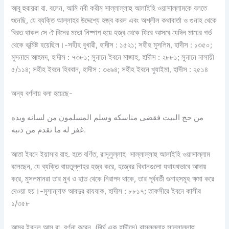
আবু হুরায়রা রা. বলেন, আমি নবী করীম সাল্লাল্লাহু আলাইহি ওয়াসাল্লামকে বলতে
শুনেছি, যে ব্যক্তি আল্লাহর উদ্দেশ্যে হজ্ব করল এবং অশ্লীল কথাবার্তা ও গুনাহ থেকে
বিরত থাকল সে ঐ দিনের মতো নিষ্পাপ হয়ে হজ্ব থেকে ফিরে আসবে যেদিন মায়ের গর্ভ
থেকে ভূমিষ্ট হয়েছিল।-সহীহ বুখারী, হাদীস : ১৫২১; সহীহ মুসলিম, হাদীস : ১৩৫০;
মুসনাদে আহমদ, হাদীস : ৭৩৮১; সুনানে ইবনে মাজাহ, হাদীস : ২৮৮১; সুনানে নাসায়ী
৫/১১৪; সহীহ ইবনে হিববান, হাদীস : ৩৬৯৪; সহীহ ইবনে খুযাইমা, হাদীস : ২৫১৪
অন্য বর্ণনায় বলা হয়েছে-
من حج البيت فقضى مناسكه وسلم المسلمون من لسانه ويده
غفر له ما تقدم من ذنبه.
আতা ইবনে ইয়াসার রাহ. হতে বর্ণিত, রাসূলুল্লাহ সাল্লাল্লাহু আলাইহি ওয়াসাল্লাম
বলেছেন, যে ব্যক্তি বায়তুল্লাহর হজ্ব করে, হজ্বের বিধানগুলো যথাযথভাবে আদায়
করে, মুসলমানরা তার মুখ ও হাত থেকে নিরাপদ থাকে, তার পূর্ববর্তী গুনাহসমূহ ক্ষমা করে
দেওয়া হয়।-মুসান্নাফ আবদুর রাযযাক, হাদীস : ৮৮১৭; তাফসীরে ইবনে কাসীর
১/৩৫৮
আমর ইবনুল আস রা. বর্ণনা করেন, (দীর্ঘ এক হাদীসে) রাসূলুল্লাহ সাল্লাল্লাহু