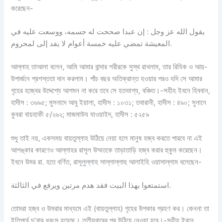
করেছেন-
يقول الله عز وجل : إن عبدا صححت له جسمه، ووسعت عليه في
المعيشة تمضي عليه خمسة أعوام لا يفد إلى لمحروم.
আল্লাহ তাআলা বলেন, আমি আমার বান্দার শরীরকে সুস্থ রাখলাম, তার রিযিক ও আয়-
উপার্জনে প্রশস্ততা দান করলাম। পাঁচ বছর অতিক্রান্ত হওয়ার পরও যদি সে আমার
গৃহের হজ্বের উদ্দেশ্যে আগমন না করে তবে সে হতভাগ্য, বঞ্চিত।-সহীহ ইবনে হিববান,
হাদীস : ৩৬৯৫; মুসনাদে আবু ইয়ালা, হাদীস : ১০৩১; তবারানী, হাদীস : ৪৯০; সুনানে
কুবরা বায়হাকী ৫/২৬২; মাজমাউয যাওয়াইদ, হাদীস : ৫২৫৯
শুধু তাই নয়, একসময় বায়তুল্লাহ উঠিয়ে নেয়া হলে মানুষ হজ্ব করতে পারবে না এই
আশঙ্কার কারণেও আল্লাহর রাসূল উম্মতকে তাড়াতাড়ি হজ্ব করার হুকুম করেছেন।
ইবনে উমর রা. হতে বর্ণিত, রাসূলুল্লাহ সাল্লাল্লাহু আলাইহি ওয়াসাল্লাম বলেছেন-
استمتعوا بهذا البيت فقد هدم مرتين ويرفع في الثالثة.
তোমরা হজ্ব ও উমরার মাধ্যমে এই (বায়তুল্লাহ) গৃহের উপকার গ্রহণ কর। কেননা তা
ইতিপূর্বে দু’বার ধ্বংস হয়েছে। তৃতীয়বারের পর উঠিয়ে নেওয়া হবে।-সহীহ ইবনে