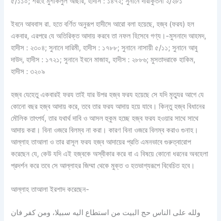
৫/১১০; শরহে মুশকিলুল আছার, হাদীস : ১৪৭২; সুনানে দারাকুতনী ২/২৮১
ইবনে আববাস রা. হতে বর্ণিত অনুরূপ হাদীসে আরো বলা হয়েছে, হজ্ব (ফরয) হল
একবার, এরপরে যে অতিরিক্ত আদায় করবে তা নফল হিসেবে গণ্য।-মুসনাদে আহমদ,
হাদীস : ২৩০৪; সুনানে দারিমী, হাদীস : ১৭৮৮; সুনানে নাসায়ী ৫/১১; সুনানে আবু
দাউদ, হাদীস : ১৭২১; সুনানে ইবনে মাজাহ, হাদীস : ২৮৮৬; মুসতাদরাকে হাকিম,
হাদীস : ৩২০৯
হজ্ব যেহেতু একবারই ফরয তাই যার উপর হজ্ব ফরয হয়েছে সে যদি মৃত্যুর আগে যে
কোনো বছর হজ্ব আদায় করে, তবে তার ফরয আদায় হয়ে যাবে। কিন্তু হজ্ব বিধানের
মৌলিক তাৎপর্য, তার যথার্থ দাবি ও আসল হুকুম হচ্ছে হজ্ব ফরয হওয়ার সাথে সাথে
আদায় করা। বিনা ওজরে বিলম্ব না করা। কারণ বিনা ওজরে বিলম্ব করাও গুনাহ।
আল্লাহ তাআলা ও তার রাসূল ফরয হজ্ব আদায়ের প্রতি এমনভাবে গুরুত্বারোপ
করেছেন যে, কেউ যদি এই হজ্বকে অস্বীকার করে বা এ বিষয়ে কোনো ধরনের অবহেলা
প্রদর্শন করে তবে সে আল্লাহর জিম্মা থেকে মুক্ত ও হতভাগ্যরূপে বিবেচিত হবে।
আল্লাহ তাআলা ইরশাদ করেছেন-
ولله على الناس حج البيت من استطاع اليه سبيلا، ومن كفر فان