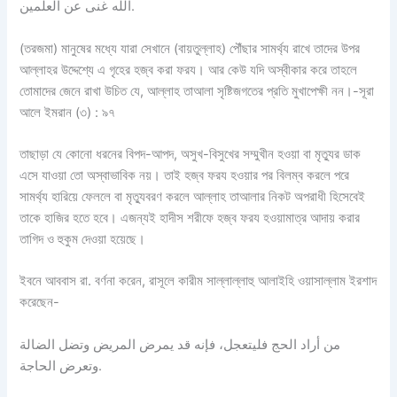
الله غنى عن العلمين.
(তরজমা) মানুষের মধ্যে যারা সেখানে (বায়তুল্লাহ) পৌঁছার সামর্থ্য রাখে তাদের উপর
আল্লাহর উদ্দেশ্যে এ গৃহের হজ্ব করা ফরয। আর কেউ যদি অস্বীকার করে তাহলে
তোমাদের জেনে রাখা উচিত যে, আল্লাহ তাআলা সৃষ্টিজগতের প্রতি মুখাপেক্ষী নন।-সূরা
আলে ইমরান (৩) : ৯৭
তাছাড়া যে কোনো ধরনের বিপদ-আপদ, অসুখ-বিসুখের সম্মুখীন হওয়া বা মৃত্যুর ডাক
এসে যাওয়া তো অস্বাভাবিক নয়। তাই হজ্ব ফরয হওয়ার পর বিলম্ব করলে পরে
সামর্থ্য হারিয়ে ফেললে বা মৃত্যুবরণ করলে আল্লাহ তাআলার নিকট অপরাধী হিসেবেই
তাকে হাজির হতে হবে। এজন্যই হাদীস শরীফে হজ্ব ফরয হওয়ামাত্র আদায় করার
তাগিদ ও হুকুম দেওয়া হয়েছে।
ইবনে আববাস রা. বর্ণনা করেন, রাসূলে কারীম সাল্লাল্লাহু আলাইহি ওয়াসাল্লাম ইরশাদ
করেছেন-
من أراد الحج فليتعجل، فإنه قد يمرض المريض وتضل الضالة
وتعرض الحاجة.