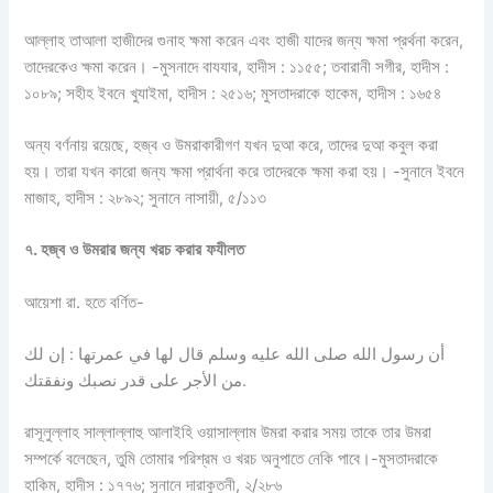
আল্লাহ তাআলা হাজীদের গুনাহ ক্ষমা করেন এবং হাজী যাদের জন্য ক্ষমা প্রর্থনা করেন,
তাদেরকেও ক্ষমা করেন। -মুসনাদে বাযযার, হাদীস : ১১৫৫; তবারানী সগীর, হাদীস :
১০৮৯; সহীহ ইবনে খুযাইমা, হাদীস : ২৫১৬; মুসতাদরাকে হাকেম, হাদীস : ১৬৫৪
অন্য বর্ণনায় রয়েছে, হজ্ব ও উমরাকারীগণ যখন দুআ করে, তাদের দুআ কবুল করা
হয়। তারা যখন কারো জন্য ক্ষমা প্রার্থনা করে তাদেরকে ক্ষমা করা হয়। -সুনানে ইবনে
মাজাহ, হাদীস : ২৮৯২; সুনানে নাসায়ী, ৫/১১৩
৭
.
হজ্ব
ও
উমরার
জন্য
খরচ
করার
ফযীলত
আয়েশা রা. হতে বর্ণিত-
أن رسول الله صلى الله عليه وسلم قال لها في عمرتها : إن لك
من الأجر على قدر نصبك ونفقتك.
রাসূলুল্লাহ সাল্লাল্লাহু আলাইহি ওয়াসাল্লাম উমরা করার সময় তাকে তার উমরা
সম্পর্কে বলেছেন, তুমি তোমার পরিশ্রম ও খরচ অনুপাতে নেকি পাবে।-মুসতাদরাকে
হাকিম, হাদীস : ১৭৭৬; সুনানে দারাকুতনী, ২/২৮৬