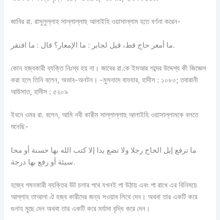
জাবির রা. রাসূলুল্লাহ সাল্লাল্লাহু আলাইহি ওয়াসাল্লাম হতে বর্ণনা করেন-
ما أمعر حاج قط، قيل لجابر : ما الإمعار؟ قال : ما افتقر.
কোন হজ্বকারী ব্যক্তি নিঃস্ব হয় না। জাবের রা.কে ইমআর শব্দের উদ্দেশ্য কী জিজ্ঞেস
করা হলে তিনি বলেন, অভাব-অনটন। -মুসনাদে বাযযার, হাদীস : ১০৮০; তবারানী
আউসাত, হাদীস : ৫২০৯
ইবনে ওমর রা. বলেন, আমি নবী কারীম সাল্লাল্লাহু আলাইহি ওয়াসাল্লামকে বলতে
শুনেছি-
ما ترفع إبل الحاج رجلا ولا تضع يدا إلا كتب الله بها حسنة أو محا
سيئة أو رفع بها درجة.
হজ্বে গমনকারী ব্যক্তির উট চলার পথে যখনই পা উঠায় এবং পা রাখে এর বিনিময়ে
আল্লাহ তাআলা ঐ হজ্ব কারীদের জন্য সওয়াব লিখে দেন। অথবা তার একটি করে
গুনাহ মুছে দেন অথবা তার একটি করে মর্যাদা বৃদ্ধি করে দেন।