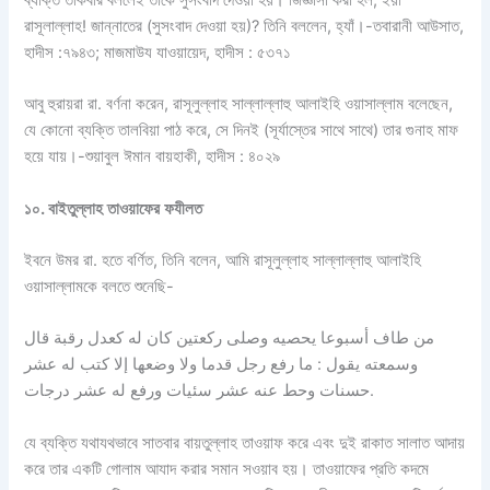
রাসূলাল্লাহ! জান্নাতের (সুসংবাদ দেওয়া হয়)? তিনি বললেন, হ্যাঁ।-তবারানী আউসাত,
হাদীস :৭৯৪৩; মাজমাউয যাওয়ায়েদ, হাদীস : ৫৩৭১
আবু হুরায়রা রা. বর্ণনা করেন, রাসূলুল্লাহ সাল্লাল্লাহু আলাইহি ওয়াসাল্লাম বলেছেন,
যে কোনো ব্যক্তি তালবিয়া পাঠ করে, সে দিনই (সূর্যাস্তের সাথে সাথে) তার গুনাহ মাফ
হয়ে যায়।-শুয়াবুল ঈমান বায়হাকী, হাদীস : ৪০২৯
১০
.
বাইতুল্লাহ
তাওয়াফের
ফযীলত
ইবনে উমর রা. হতে বর্ণিত, তিনি বলেন, আমি রাসূলুল্লাহ সাল্লাল্লাহু আলাইহি
ওয়াসাল্লামকে বলতে শুনেছি-
من طاف أسبوعا يحصيه وصلى ركعتين كان له كعدل رقبة قال
وسمعته يقول : ما رفع رجل قدما ولا وضعها إلا كتب له عشر
حسنات وحط عنه عشر سئيات ورفع له عشر درجات.
যে ব্যক্তি যথাযথভাবে সাতবার বায়তুল্লাহ তাওয়াফ করে এবং দুই রাকাত সালাত আদায়
করে তার একটি গোলাম আযাদ করার সমান সওয়াব হয়। তাওয়াফের প্রতি কদমে