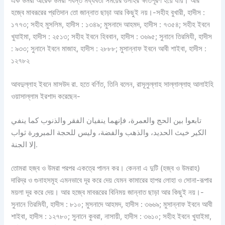
এক উমরা আরেক উমরা পর্যন্ত মধ্যবর্তী সময়ের গুনাহর ক্ষতিপূরণ হয়ে যায়। আর
হজ্বে মাবরূরের প্রতিদান তো জান্নাত ছাড়া আর কিছুই নয়।-সহীহ বুখারী, হাদীস :
১৭৭৩; সহীহ মুসলিম, হাদীস : ১৩৪৯; মুসনাদে আহমদ, হাদীস : ৭৩৫৪; সহীহ ইবনে
খুযাইমা, হাদীস : ২৫১৩; সহীহ ইবনে হিববান, হাদীস : ৩৬৯৫; সুনানে তিরমিযী, হাদীস
: ৯৩৩; সুনানে ইবনে মাজাহ, হাদীস : ২৮৮৮; মুসান্নাফ ইবনে আবী শাইবা, হাদীস :
১২৭৮২
আবদুল্লাহ ইবনে মাসউদ রা. হতে বর্ণিত, তিনি বলেন, রাসূলুল্লাহ সাল্লাল্লাহু আলাইহি
ওয়াসাল্লাম ইরশাদ করেছেন-
تابعوا بين الحج والعمرة، فإنهما ينفيان الفقر والذنوب كما ينفي
الكير خيث الحديد، والذهب والفضة، وليس للحجة المبرورة ثواب
إلا الجنة.
তোমরা হজ্ব ও উমরা পরপর একত্রে পালন কর। কেননা এ দুটি (হজ্ব ও উমরাহ)
দারিদ্র ও গুনাহসমূহ এমনভাবে দূর করে দেয় যেমন কামারের হাপর লোহা ও সোনা-রূপার
ময়লা দূর করে দেয়। আর হজ্বে মাবরূরের বিনিময় জান্নাত ছাড়া আর কিছুই নয়।-
সুনানে তিরমিযী, হাদীস : ৮১০; মুসনাদে আহমদ, হাদীস : ৩৬৬৯; মুসান্নাফ ইবনে আবী
শাইবা, হাদীস : ১২৭৮০; সুনানে কুবরা, নাসায়ী, হাদীস : ৩৬১০; সহীহ ইবনে খুযাইমা,