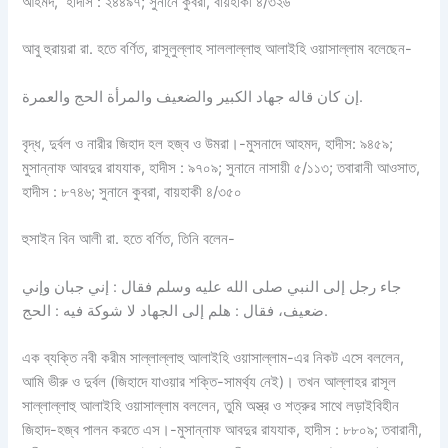
আহমদ, হাদীস : ২৪৪৯৭; সুনানে কুবরা, বায়হাকী ৪/৩২৬
আবু হুরায়রা রা. হতে বর্ণিত, রাসূলুল্লাহ সাললাল্লাহু আলাইহি ওয়াসাল্লাম বলেছেন-
إن كان قاله جهاد الكبير والضعيف والمرأة الحج والعمرة.
বৃদ্ধ, দুর্বল ও নারীর জিহাদ হল হজ্ব ও উমরা।-মুসনাদে আহমদ, হাদীস: ৯৪৫৯;
মুসান্নাফ আবদুর রাযযাক, হাদীস : ৯৭০৯; সুনানে নাসায়ী ৫/১১৩; তবারানী আওসাত,
হাদীস : ৮৭৪৬; সুনানে কুবরা, বায়হাকী ৪/৩৫০
হুসাইন বিন আলী রা. হতে বর্ণিত, তিনি বলেন-
جاء رجل إلى النبي صلى الله عليه وسلم فقال : إني جبان وإني
ضعيف، فقال : هلم إلى الجهاد لا شوكة فيه : الحج.
এক ব্যক্তি নবী করীম সাল্লাল্লাহু আলাইহি ওয়াসাল্লাম-এর নিকট এসে বললেন,
আমি ভীরু ও দুর্বল (জিহাদে যাওয়ার শক্তি-সামর্থ্য নেই)। তখন আল্লাহর রাসূল
সাল্লাল্লাহু আলাইহি ওয়াসাল্লাম বললেন, তুমি অস্ত্র ও শত্রুর সাথে লড়াইবিহীন
জিহাদ-হজ্ব পালন করতে এস।-মুসান্নাফ আবদুর রাযযাক, হাদীস : ৮৮০৯; তবারানী,