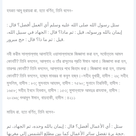
হযরত আবু হুরায়রা রা. হতে বর্ণিত, তিনি বলেন-
سئل رسول الله صلى الله عليه وسلم أي العمل أفضل؟ قال :
إيمان بالله ورسوله، قيل : ثم ماذا؟ قال : الجهاد في سبيل الله،
قيل : ثم ما ذا؟ قال : حج مبرور.
নবী করীম সাল্লাল্লাহু আলাইহি ওয়াসাল্লামকে জিজ্ঞাসা করা হল, সর্বোত্তম আমল
কোনটি? তিনি বললেন, আল্লাহ ও তাঁর রাসূলের প্রতি ঈমান আনা। জিজ্ঞাসা করা হল,
তারপর কোনটি? তিনি বললেন, আল্লাহর পথে জিহাদ করা। জিজ্ঞাসা করা হল, তারপর
কোনটি? তিনি বললেন, হজ্বে মাবরূর বা কবুল হজ্ব।-সহীহ বুখারী, হাদীস : ২৬; সহীহ
মুসলিম, হাদীস : ৮৩; মুসনাদে আহমদ, হাদীস : ৭৫৯০; সুনানে তিরমিযী, হাদীস :
১৬৫৮; সহীহ ইবনে হিববান, হাদীস : ১৫৩; মুসান্নাফে আবদুর রাযযাক, হাদীস :
২০২৯৬; শুআবুল ঈমান, বায়হাকী, হাদীস : ৪২১১
মায়িয রা. হতে বর্ণিত, তিনি বলেন-
سئل : أي الأعمال أفضل؟ قال : إيمان بالله وحده، ثم الجهاد، ثم
حجة برة تفضل سائر الأعمال كما بين مطلع الشمس إلى مغربها.