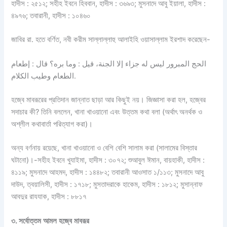
হাদীস : ২৫১২; সহীহ ইবনে হিববান, হাদীস : ৩৬৯৩; মুসনাদে আবু ইয়ালা, হাদীস :
৪৯৭৬; তবারানী, হাদীস : ১০৪৬০
জাবির রা. হতে বর্ণিত, নবী করীম সাল্লাল্লাহু আলাইহি ওয়াসাল্লাম ইরশাদ করেছেন-
الحج المبرور ليس له جزاء إلا الجنة، قيل : وما بره؟ قال : إطعام
الطعام وطيب الكلام.
হজ্বে মাবরূরের প্রতিদান জান্নাত ছাড়া আর কিছুই নয়। জিজ্ঞাসা করা হল, হজ্বের
সদাচার কী? তিনি বললেন, খানা খাওয়ানো এবং উত্তম কথা বলা (অর্থাৎ অনর্থক ও
অশ্লীল কথাবার্তা পরিত্যাগ করা)।
অন্য বর্ণনায় রয়েছে, খানা খাওয়ানো ও বেশি বেশি সালাম করা (সালামের বিস্তার
ঘটানো)।-সহীহ ইবনে খুযাইমা, হাদীস : ৩০৭২; শুআবুল ঈমান, বায়হাকী, হাদীস :
৪১১৯; মুসনাদে আহমদ, হাদীস : ১৪৪৮২; তবারানী আওসাত ১/১১৩; মুসনাদে আবু
দাউদ, ত্বয়ালিসী, হাদীস : ১৭১৮; মুসতাদরাকে হাকেম, হাদীস : ১৮১২; মুসান্নাফ
আবদুর রাযযাক, হাদীস : ৮৮১৭
৩
.
সর্বোত্তম
আমল
হজ্বে
মাবরূর