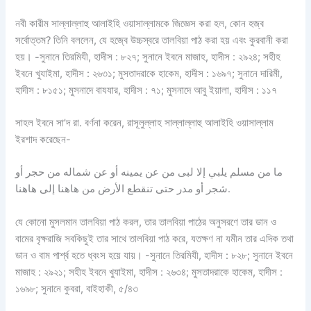
নবী কারীম সাল্লাল্লাহু আলাইহি ওয়াসাল্লামকে জিজ্ঞেস করা হল, কোন হজ্ব
সর্বোত্তম? তিনি বললেন, যে হজ্বে উচ্চস্বরে তালবিয়া পাঠ করা হয় এবং কুরবানী করা
হয়। -সুনানে তিরমিযী, হাদীস : ৮২৭; সুনানে ইবনে মাজাহ, হাদীস : ২৯২৪; সহীহ
ইবনে খুযাইমা, হাদীস : ২৬৩১; মুসতাদরাকে হাকেম, হাদীস : ১৬৯৭; সুনানে দারিমী,
হাদীস : ৮১৫১; মুসনাদে বাযযার, হাদীস : ৭১; মুসনাদে আবু ইয়ালা, হাদীস : ১১৭
সাহল ইবনে সা’দ রা. বর্ণনা করেন, রাসূলুল্লাহ সাল্লাল্লাহু আলাইহি ওয়াসাল্লাম
ইরশাদ করেছেন-
ما من مسلم يلبي إلا لبى من عن يمينه أو عن شماله من حجر أو
شجر أو مدر حتى تنقطع الأرض من هاهنا إلى هاهنا.
যে কোনো মুসলমান তালবিয়া পাঠ করল, তার তালবিয়া পাঠের অনুসরণে তার ডান ও
বামের বৃক্ষরাজি সবকিছুই তার সাথে তালবিয়া পাঠ করে, যতক্ষণ না যমীন তার এদিক তথা
ডান ও বাম পার্শ্ব হতে ধ্বংস হয়ে যায়। -সুনানে তিরমিযী, হাদীস : ৮২৮; সুনানে ইবনে
মাজাহ : ২৯২১; সহীহ ইবনে খুযাইমা, হাদীস : ২৬৩৪; মুসতাদরাকে হাকেম, হাদীস :
১৬৯৮; সুনানে কুবরা, বাইহাকী, ৫/৪৩