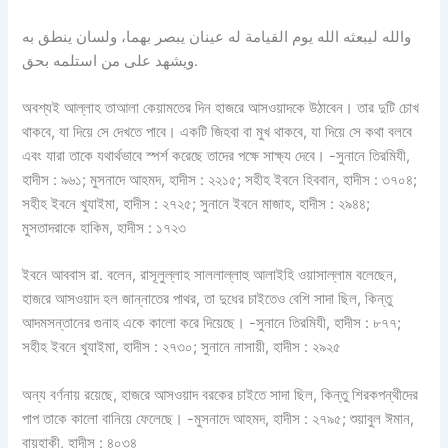
والله ليبعثه الله يوم القيامة له عينان يبصر بهما، ولسان ينطق به
ويشهد على من استلمه بحق.
অবশ্যই আল্লাহ তাআলা কেয়ামতের দিন হাজরে আসওয়াদকে উঠাবেন। তার দুটি চোখ
থাকবে, যা দিয়ে সে দেখতে পাবে। একটি জিহবা বা মুখ থাকবে, যা দিয়ে সে কথা বলবে
এবং যারা তাকে যথার্থভাবে স্পর্শ করেছে তাদের পক্ষে সাক্ষ্য দেবে। -সুনানে তিরমিযী,
হাদীস : ৯৬১; মুসনাদে আহমদ, হাদীস : ২২১৫; সহীহ ইবনে হিববান, হাদীস : ৩৭০৪;
সহীহ ইবনে খুযাইমা, হাদীস : ২৭২৫; সুনানে ইবনে মাজাহ, হাদীস : ২৯৪৪;
মুসতাদরাকে হাকিম, হাদীস : ১৭২৩
ইবনে আববাস রা. বলেন, রাসূলুল্লাহ সাললাল্লাহু আলাইহি ওয়াসাল্লাম বলেছেন,
হাজরে আসওয়াদ হল জান্নাতের পাথর, তা দুধের চাইতেও বেশি সাদা ছিল, কিন্তু
আদমসন্তানের গুনাহ একে কালো করে দিয়েছে। -সুনানে তিরমিযী, হাদীস : ৮৭৭;
সহীহ ইবনে খুযাইমা, হাদীস : ২৭৩০; সুনানে নাসায়ী, হাদীস : ২৯২৫
অন্য বর্ণনায় রয়েছে, হাজরে আসওয়াদ বরকের চাইতে সাদা ছিল, কিন্তু শিরকপন্থীদের
পাপ তাকে কালো বানিয়ে ফেলেছে। -মুসনাদে আহমদ, হাদীস : ২৭৯৫; শুয়াবুল ঈমান,
বায়হাকী, হাদীস : ৪০৩৪