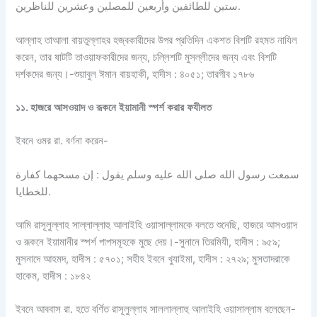
ستين للطائفين وأربعين للمصلين وعشرين للناظرين.
আল্লাহ তাআলা বায়তুল্লাহর হজ্বকারীদের উপর প্রতিদিন একশত বিশটি রহমত নাযিল
করেন, তার ষাটটি তাওয়াফকারীদের জন্য, চল্লিশটি মুসল্লীদের জন্য এবং বিশটি
দর্শকদের জন্য।-শুয়াবুল ঈমান বায়হাকী, হাদীস : ৪০৫১; তারগীব ১৭৮৬
১১
.
হাজরে
আসওয়াদ
ও
রূকনে
ইয়ামানী
স্পর্শ
করার
ফযীলত
ইবনে ওমর রা. বর্ণনা করেন-
سمعت رسول الله صلى الله عليه وسلم يقول : إن مسحهما كفارة
للخطايا.
আমি রাসূলুল্লাহ সাল্লাল্লাহু আলাইহি ওয়াসাল্লামকে বলতে শুনেছি, হাজরে আসওয়াদ
ও রূকনে ইয়ামানীর স্পর্শ পাপসমূহকে মুছে দেয়।-সুনানে তিরমিযী, হাদীস : ৯৫৯;
মুসনাদে আহমদ, হাদীস : ৫৭০১; সহীহ ইবনে খুযাইমা, হাদীস : ২৭২৯; মুসতাদরাকে
হাকেম, হাদীস : ১৮৪২
ইবনে আববাস রা. হতে বর্ণিত রাসূলুল্লাহ সাললাল্লাহু আলাইহি ওয়াসাল্লাম বলেছেন-