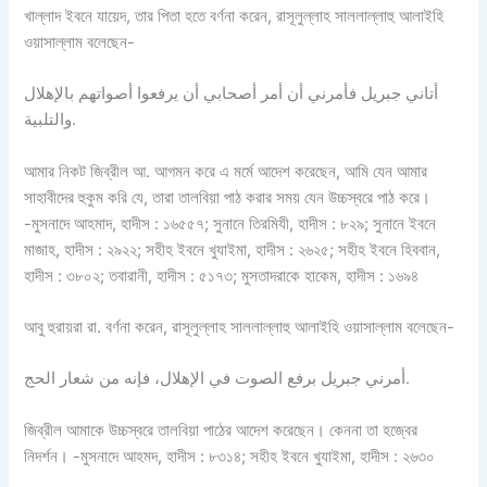
খাল্লাদ ইবনে যায়েদ, তার পিতা হতে বর্ণনা করেন, রাসূলুল্লাহ সাললাল্লাহু আলাইহি
ওয়াসাল্লাম বলেছেন-
أتاني جبريل فأمرني أن أمر أصحابي أن يرفعوا أصواتهم بالإهلال
والتلبية.
আমার নিকট জিব্রীল আ. আগমন করে এ মর্মে আদেশ করেছেন, আমি যেন আমার
সাহাবীদের হুকুম করি যে, তারা তালবিয়া পাঠ করার সময় যেন উচ্চস্বরে পাঠ করে।
-মুসনাদে আহমাদ, হাদীস : ১৬৫৫৭; সুনানে তিরমিযী, হাদীস : ৮২৯; সুনানে ইবনে
মাজাহ, হাদীস : ২৯২২; সহীহ ইবনে খুযাইমা, হাদীস : ২৬২৫; সহীহ ইবনে হিববান,
হাদীস : ৩৮০২; তবারানী, হাদীস : ৫১৭৩; মুসতাদরাকে হাকেম, হাদীস : ১৬৯৪
আবু হুরায়রা রা. বর্ণনা করেন, রাসূলুল্লাহ সাললাল্লাহু আলাইহি ওয়াসাল্লাম বলেছেন-
أمرني جبريل برفع الصوت في الإهلال، فإنه من شعار الحج.
জিব্রীল আমাকে উচ্চস্বরে তালবিয়া পাঠের আদেশ করেছেন। কেননা তা হজ্বের
নিদর্শন। -মুসনাদে আহমদ, হাদীস : ৮৩১৪; সহীহ ইবনে খুযাইমা, হাদীস : ২৬৩০