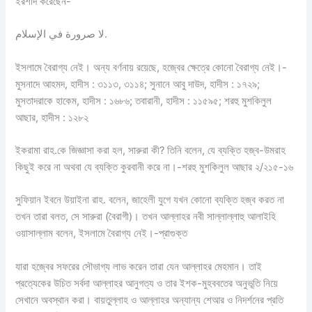
ইরশাদ করেছেন-
لا صرورة في الإسلام.
ইসলামে বৈরাগ্য নেই। অন্য বর্ণনায় রয়েছে, হজ্বের ক্ষেত্রে কোনো বৈরাগ্য নেই।-
মুসনাদে আহমদ, হাদীস : ৩১১৩, ৩১১৪; সুনানে আবু দাউদ, হাদীস : ১৭২৯;
মুসতাদরাকে হাকেম, হাদীস : ১৬৮৬; তবারানী, হাদীস : ১১৫৯৫; শরহু মুশকিলুল
আছার, হাদীস : ১২৮২
ইকরামা রাহ.কে জিজ্ঞাসা করা হল, সারুরা কী? তিনি বলেন, যে ব্যক্তি হজ্ব-উমরাহ
কিছুই করে না অথবা যে ব্যক্তি কুরবানী করে না।-শরহু মুশকিলুল আছার ২/২১৫-১৬
সুফিয়ান ইবনে উয়াইনা রাহ. বলেন, জাহেলী যুগে যখন কোনো ব্যক্তি হজ্ব করত না
তখন তারা বলত, সে সারুরা (বৈরাগী)। তখন আল্লাহর নবী সাল্লাল্লাহু আলাইহি
ওয়াসাল্লাম বলেন, ইসলামে বৈরাগ্য নেই।-প্রাগুক্ত
যারা হজ্বের সফরের সৌভাগ্য লাভ করেন তারা যেন আল্লাহর মেহমান। তাই
প্রত্যেকের উচিত সর্বদা আল্লাহর আনুগত্য ও তার ইশক-মুহববতের অনুভূতি নিয়ে
সেখানে অবস্থান করা। বায়তুল্লাহ ও আল্লাহর অন্যান্য শেআর ও নিদর্শনের প্রতি