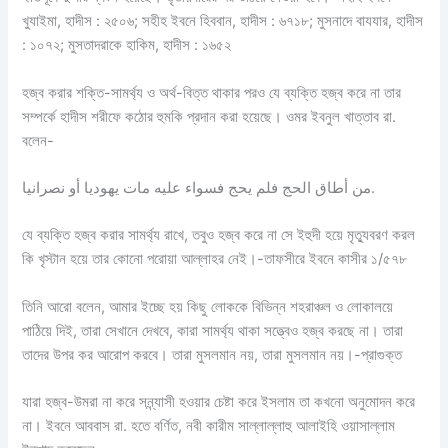
খুযাইমা, হাদীস : ২৫০৬; সহীহ ইবনে হিববান, হাদীস : ৬৭১৮; মুসনাদে বাযযার, হাদীস
: ১০৭২; মুসতাদরাকে হাকিম, হাদীস : ১৬৫২
হজ্ব করার শক্তি-সামর্থ্য ও অর্থ-বিত্ত থাকার পরও যে ব্যক্তি হজ্ব করে না তার
সম্পর্কে হাদীস শরীফে কঠোর হুমকি প্রদান করা হয়েছে। ওমর ইবনুল খাত্তাব রা.
বলেন-
من أطاق الحج فلم يحج فسواء عليه مات يهوديا أو نصرانيا.
যে ব্যক্তি হজ্ব করার সামর্থ্য রাখে, তবুও হজ্ব করে না সে ইহুদী হয়ে মৃত্যুবরণ করল
কি খৃস্টান হয়ে তার কোনো পরোয়া আল্লাহর নেই।-তাফসীরে ইবনে কাসীর ১/৫৭৮
তিনি আরো বলেন, আমার ইচ্ছে হয় কিছু লোককে বিভিন্ন শহরাঞ্চল ও লোকালয়ে
পাঠিয়ে দিই, তারা সেখানে দেখবে, কারা সামর্থ্য থাকা সত্ত্বেও হজ্ব করছে না। তারা
তাদের উপর কর আরোপ করবে। তারা মুসলমান নয়, তারা মুসলমান নয়।-প্রাগুক্ত
যারা হজ্ব-উমরা না করে সন্ন্যাসী হওয়ার চেষ্টা করে ইসলাম তা কখনো অনুমোদন করে
না। ইবনে আববাস রা. হতে বর্ণিত, নবী কারীম সাল্লাল্লাহু আলাইহি ওয়াসাল্লাম