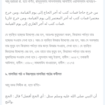
আবু হুরায়রা রা. হতে বর্ণিত, রাসূলুল্লাহ সাললাল্লাহু আলাইহি ওয়াসাল্লাম বলেছেন-
من خرج حاجا فمات كتب له أجر الحاج إلى يوم القيامة، ومن خرج
معتمرا فمات كتب له أجر المعتمر إلى يوم القيامة، ومن خرج غازيا
فمات كتب له أجر الغازي إلى يوم القيامة.
যে ব্যক্তি হজ্বের উদ্দেশ্যে বের হল, অতঃপর মৃত্যুবরণ করল, কিয়ামত পর্যন্ত তার
হজ্বের সওয়াব লেখা হবে। আর যে ব্যক্তি উমরার উদ্দেশ্যে বের হল, আর সে অবস্থায়
তার মৃত্যু হল কিয়ামত পর্যন্ত তার জন্য উমরার সওয়াব, লেখা হবে। যে ব্যক্তি
জিহাদের উদ্দেশ্যে বের হল, এবং তাতে তার মৃত্যু হল, কিয়ামত পর্যন্ত তার জন্য
মুজাহিদের সওয়াব লেখা হবে।-মুসনাদে আবু ইয়ালা, হাদীস : ৬৩৫৭; তবারানী
আউসাত, হাদীস : ৫৪৮০; মাজমাউয যাওয়ায়েদ, হাদীস : ৫২৭৪
৯
.
তালবিয়া
পাঠ
ও
উচ্চস্বরে
তালবিয়া
পাঠের
ফযীলত
আবু বকর সিদ্দীক রা. হতে বর্ণিত-
أن النبي صلى الله عليه وسلم سئل : أي الحج أفضل؟ قال : الحج
والثج.