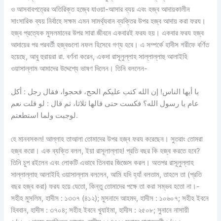
ও আসবাবপত্রের অতিরিক্ত হজ্বে যাওয়া-আসার ব্যয় এবং হজ্ব আদায়কালীন
সাংসারিক ব্যয় নির্বাহে সক্ষম এমন সামর্থ্যবান ব্যক্তির উপর হজ্ব আদায় করা ফরয।
হজ্ব প্রত্যেক মুসলমানের উপর সারা জীবনে একবারই ফরয হয়। একবার ফরয হজ্ব
আদায়ের পর পরবর্তী হজ্বগুলো নফল হিসেবে গণ্য হবে। এ সম্পর্কে হাদীস শরীফে বর্ণিত
হয়েছে, আবু হুরায়রা রা. বর্ণনা করেন, একদা রাসূলুল্লাহ সাল্লাল্লাহু আলাইহি
ওয়াসাল্লাম আমাদের উদ্দেশ্যে ভাষণ দিলেন। তিনি বললেন-
يا أيها الناس! إن الله كتب عليكم الحج، فحجوا، فقال رجل : أكل
عام يا رسول الله؟ فكست حتى قالها ثلاثا، ثم قال : لو قلت نعم
لوجبت ولما استطعتم.
হে মানবসকল! আল্লাহ তাআলা তোমাদের উপর হজ্ব ফরয করেছেন। সুতরাং তোমরা
হজ্ব করো। এক ব্যক্তি বলল, ইয়া রাসূলাল্লাহ! প্রতি বছর কি হজ্ব করতে হবে?
তিনি চুপ রইলেন এবং লোকটি এভাবে তিনবার জিজ্ঞেস করল। অতপর রাসূলুল্লাহ
সাল্লাল্লাহু আলাইহি ওয়াসাল্লাম বললেন, আমি যদি হ্যাঁ বলতাম, তাহলে তা (প্রতি
বছর হজ্ব করা) ফরয হয়ে যেতো, কিন্তু তোমাদের পক্ষে তা করা সম্ভব হতো না।-
সহীহ মুসলিম, হাদীস : ১৩৩৭ (৪১২); মুসনাদে আহমদ, হাদীস : ১০৬০৭; সহীহ ইবনে
হিববান, হাদীস : ৩৭০৪; সহীহ ইবনে খুযাইমা, হাদীস : ২৫০৮; সুনানে নাসায়ী