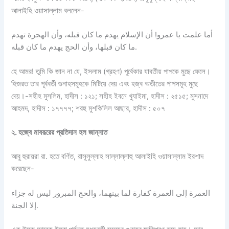
আলাইহি ওয়াসাল্লাম বললেন-
أما علمت يا عمرو! أن الإسلام يهدم ما كان قبله، وأن الهجرة تهدم
ما كان قبلها، وأن الحج يهدم ما كان قبله.
হে আমর! তুমি কি জান না যে, ইসলাম (গ্রহণ) পূর্বেকার যাবতীয় পাপকে মুছে ফেলে।
হিজরত তার পূর্ববর্তী গুনাহসমূহকে মিটিয়ে দেয় এবং হজ্ব অতীতের পাপসমূহ মুছে
দেয়।-সহীহ মুসলিম, হাদীস : ১২১; সহীহ ইবনে খুযাইমা, হাদীস : ২৫১৫; মুসনাদে
আহমদ, হাদীস : ১৭৭৭৭; শরহু মুশকিলিল আছার, হাদীস : ৫০৭
২
.
হজ্বে
মাবরূরের
প্রতিদান
হল
জান্নাত
আবু হুরায়রা রা. হতে বর্ণিত, রাসূলুল্লাহ সাল্লাল্লাহু আলাইহি ওয়াসাল্লাম ইরশাদ
করেছেন-
العمرة إلى العمرة كفارة لما بينهما، والحج المبرور ليس له جزاء
إلا الجنة.