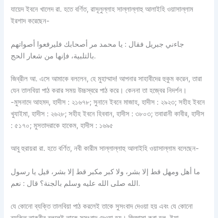
যায়েদ ইবনে খালেদ রা. হতে বর্ণিত, রাসূলুল্লাহ সাল্লাল্লাহু আলাইহি ওয়াসাল্লাম
ইরশাদ করেছেন-
جاءني جبريل فقال : يا محمد مر أصحابك فليرفعوا أصواتهم
بالتلبية، فإنها من شعار الحج.
জিব্রীল আ. এসে আমাকে বললেন, হে মুহাম্মাদ! আপনার সাহাবীদের হুকুম করেন, তারা
যেন তালবিয়া পাঠ করার সময় উচ্চস্বরে পাঠ করে। কেননা তা হজ্বের নিদর্শন।
-মুসনাদে আহমদ, হাদীস : ২১৬৭৮; সুনানে ইবনে মাজাহ, হাদীস : ২৯২৩; সহীহ ইবনে
খুযাইমা, হাদীস : ২৬২৮; সহীহ ইবনে হিববান, হাদীস : ৩৮০৩; তবারানী কাবীর, হাদীস
: ৫১৭০; মুসতাদরাকে হাকেম, হাদীস : ১৬৯৫
আবু হুরায়রা রা. হতে বর্ণিত, নবী কারীম সাল্লাল্লাহু আলাইহি ওয়াসাল্লাম বলেছেন-
ما أهل ومهل قط إلا بشر، ولا كبر مكبر قط إلا بشر، قيل يا رسول
الله صلى الله عليه وسلم بالجنة؟ قال : نعم.
যে কোনো ব্যক্তি তালবিয়া পাঠ করলেই তাকে সুসংবাদ দেওয়া হয় এবং যে কোনো
ব্যক্তি তাকবীর বললেই তাকে সুসংবাদ দেওয়া হয়। জিজ্ঞাসা করা হল, ইয়া