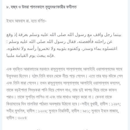
৮
.
হজ্ব
ও
উমরা
পালনকালে
মৃত্যুবরণকারীর
ফযীলত
ইবনে আববাস রা. হতে বর্ণিত-
بينما رجل واقف مع رسول الله صلى الله عليه وسلم بعرفة إذ وقع
عن راحلته فأقعصته، فقال رسول الله صلى الله عليه وسلم :
اغتسلوه بماء وسدر، وكفنوه بثوبيه ولا تخمروا رأسه ولا تخطوه،
فإنه يبعث يوم القيامة ملبيا.
এক ব্যক্তি আরাফাতের ময়দানে রাসূলুল্লাহ সাল্লাল্লাহু আলাইহি ওয়াসাল্লামের সাথে
উফূফরত ছিলেন। হঠাৎ তিনি বাহন থেকে নীচে পড়ে গেলেন। এতে তার ঘাড় মটকে গেল
এবং তিনি মারা গেলেন। তখন রাসূলুল্লাহ সাল্লাল্লাহু আলাইহি ওয়াসাল্লাম বললেন,
তাকে বড়ইপাতা সিদ্ধকরা পানি দিয়ে গোসল দাও, তার দুই কাপড় দিয়ে তাকে কাফন
পরাও। তাকে সুগন্ধি লাগিও না এবং তার মাথাও আবৃত করো না। কেননা তাকে
কিয়ামতের দিন তালবিয়া পাঠরত অবস্থায় উঠানো হবে।-সহীহ বুখারী, হাদীস : ১২৬৭;
সহীহ মুসলিম, হাদীস : ১২০৬; সুনানে তিরমিযী, হাদীস : ৯৫১; সুনানে ইবনে মাজাহ,
হাদীস : ৩০৮৪