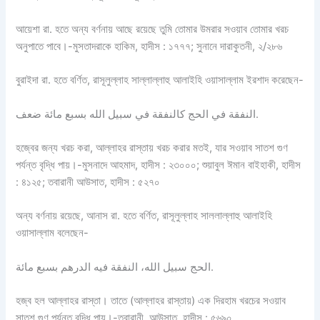
আয়েশা রা. হতে অন্য বর্ণনায় আছে রয়েছে তুমি তোমার উমরার সওয়াব তোমার খরচ
অনুপাতে পাবে।-মুসতাদরাকে হাকিম, হাদীস : ১৭৭৭; সুনানে দারাকুতনী, ২/২৮৬
বুরাইদা রা. হতে বর্ণিত, রাসূলুল্লাহ সাল্লাল্লাহু আলাইহি ওয়াসাল্লাম ইরশাদ করেছেন-
النفقة في الحج كالنفقة في سبيل الله بسبع مائة ضعف.
হজ্বের জন্য খরচ করা, আল্লাহর রাস্তায় খরচ করার মতই, যার সওয়াব সাতশ গুণ
পর্যন্ত বৃদ্ধি পায়।-মুসনাদে আহমাদ, হাদীস : ২৩০০০; শুয়াবুল ঈমান বাইহাকী, হাদীস
: ৪১২৫; তবারানী আউসাত, হাদীস : ৫২৭০
অন্য বর্ণনায় রয়েছে, আনাস রা. হতে বর্ণিত, রাসূলুল্লাহ সাললাল্লাহু আলাইহি
ওয়াসাল্লাম বলেছেন-
الحج سبيل الله، النفقة فيه الدرهم بسبع مائة.
হজ্ব হল আল্লাহর রাস্তা। তাতে (আল্লাহর রাস্তায়) এক দিরহাম খরচের সওয়াব
সাতশ গুণ পর্যন্ত বৃদ্ধি পায়।-তবারানী, আউসাত, হাদীস : ৫৬৯০