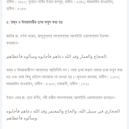
হাদীস : ২৯১০; সুনানে সাঈদ ইবনে মনসূর, হাদীস : ২৩৪২; মাজমাউয যাওয়াইদ,
হাদীস : ৫২৫৮
৫
.
হজ্ব
ও
উমরাকারীর
দুআ
কবুল
করা
হয়
জাবির রা. বর্ণনা করেন, রাসূলুল্লাহ সাল্লাল্লাহু আলাইহি ওয়াসাল্লাম ইরশাদ
করেছেন-
الحجاج والعمار وفد الله دعاهم فأجابوه وسألوه فأعطاهم.
হজ্ব ও উমরাকারীগণ আল্লাহর প্রতিনিধি দল। তারা দুআ করলে তাদের দুআ কবুল করা
হয় এবং তারা কিছু চাইলে তাদেরকে তা দেওয়া হয়।-মুসনদে বাযযার, হাদীস : ১১৫৩;
মাজমাউয যাওয়াইদ, হাদীস : ৫২৮৮; তবারানী, হাদীস : ১৭২১
ইবনে ওমর রা. হতে বর্ণিত, নবী করীম সাললাল্লাহু আলাইহি ওয়াসাল্লাম বলেছেন-
الحجازي في سبيل الله، والحاج والمعتمر وفد الله دعاهم فأجابوه
وسألوه فأعطاهم.