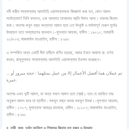
নবী করীম সাল্লাল্লাহু আলাইহি ওয়াসাল্লামকে জিজ্ঞাসা করা হল, কোন আমল
সর্বোত্তাম? তিনি বললেন, এক আল্লাহ তাআলার প্রতি ঈমান আনা। তারপর জিহাদ
করা। অতপর কবুল হজ্ব অন্যান্য আমল হতে এত উৎকৃষ্ট ও মর্যাদাপূর্ণ যেরূপ সূর্যের
উদয়াচল হতে অস্তাচলের ব্যবধান।-মুসনাদে আহমদ, হাদীস : ১৯০১০; তবারানী
২০/৮০৯; মাজমাউয যাওয়াইদ, হাদীস : ৫২৬৩
এ সম্পর্কিত অন্য একটি দীর্ঘ হাদীসে বর্ণিত হয়েছে, আমর ইবনে আবাসা রা. বর্ণনা
করেন, রাসূলুল্লাহ সাল্লাল্লাহু আলাইহি ওয়াসাল্লাম ইরশাদ করেছেন-
… ثم عملان هما أفضل الأعمال إلا من عمل بمثلهما : حجة مبرور أو
عمرة.
অতপর এমন দুটি আমল, যা অন্য সকল আমল হতে শ্রেষ্ঠ। তবে যে ব্যক্তি তার
অনুরূপ আমল করে তা ব্যতীত : মকবুল হজ্ব অথবা মকবুল উমরা।-মুসনাদে আহমদ,
হাদীস : ১৭০৭; মুসান্নাফ আবদুর রাযযাক, হাদীস : ২০১০৭; মাজমাউয যাওয়াইদ,
হাদীস : ৫২৬১
৪
.
নারী
,
বৃদ্ধ
,
দুর্বল
ব্যক্তি
ও
শিশুদের
জিহাদ
হল
হজ্ব
ও
উমরাহ