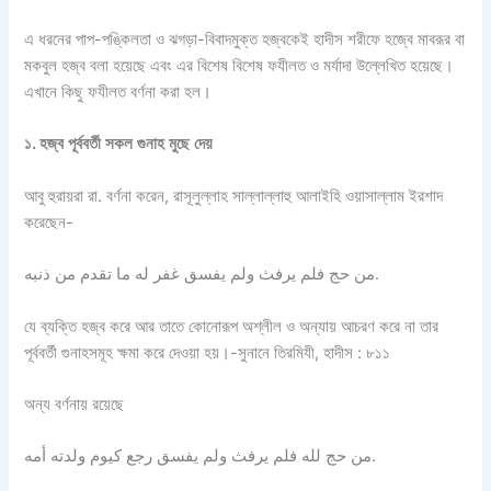
এ ধরনের পাপ-পঙ্কিলতা ও ঝগড়া-বিবাদমুক্ত হজ্বকেই হাদীস শরীফে হজ্বে মাবরূর বা
মকবুল হজ্ব বলা হয়েছে এবং এর বিশেষ বিশেষ ফযীলত ও মর্যাদা উল্লেখিত হয়েছে।
এখানে কিছু ফযীলত বর্ণনা করা হল।
১
.
হজ্ব
পূর্ববর্তী
সকল
গুনাহ
মুছে
দেয়
আবু হুরায়রা রা. বর্ণনা করেন, রাসূলুল্লাহ সাল্লাল্লাহু আলাইহি ওয়াসাল্লাম ইরশাদ
করেছেন-
من حج فلم يرفث ولم يفسق غفر له ما تقدم من ذنبه.
যে ব্যক্তি হজ্ব করে আর তাতে কোনোরূপ অশ্লীল ও অন্যায় আচরণ করে না তার
পূর্ববর্তী গুনাহসমূহ ক্ষমা করে দেওয়া হয়।-সুনানে তিরমিযী, হাদীস : ৮১১
অন্য বর্ণনায় রয়েছে
من حج لله فلم يرفث ولم يفسق رجع كيوم ولدته أمه.