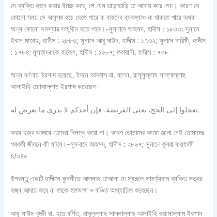
যে ব্যক্তি হজ্ব করার ইচ্ছে করে, সে যেন তাড়াতাড়ি তা আদায় করে নেয়। কারণ যে
কোনো সময় সে অসুস্থ হয়ে যেতে পারে বা বাহনের ব্যবস্থাও না থাকতে পারে অথবা
অন্য কোনো সমস্যার সম্মুখীন হতে পারে।-মুসনাদে আহমদ, হাদীস : ১৮৩৩; সুনানে
ইবনে মাজাহ, হাদীস : ২৮৮৩; সুনানে আবু দাউদ, হাদীস : ১৭৩২; সুনানে দারিমী, হাদীস
: ১৭৮৪; মুসতাদরাকে হাকেম, হাদীস : ১৬৮৭; তবারানী, হাদীস : ৭৩৮
অন্য বর্ণনায় ইরশাদ হয়েছে, ইবনে আববাস রা. বলেন, রাসূলুল্লাহ সাল্লাল্লাহু
আলাইহি ওয়াসাল্লাম ইরশাদ করেছেন-
تعجلوا إلى الحج، يعني الفريضة، فإن أحدكم لا يدري ما يعرض له.
ফরয হজ্ব আদায়ে তোমরা বিলম্ব করো না। কারণ তোমাদের কারো জানা নেই তোমাদের
পরবর্তী জীবনে কী ঘটবে।-মুসনাদে আহমদ, হাদীস : ২৮৬৭; সুনানে কুবরা বায়হাকী
৪/৩৪০
উপরন্তু একটি হাদীসে কুদসীতে আল্লাহ তাআলা যে স্বচ্ছল সামর্থ্যবান ব্যক্তি সত্ত্বর
হজ্ব আদায় করে না তাকে হতভাগা ও বঞ্চিত আখ্যায়িত করেছেন।
আবু সাঈদ খুদরী রা. হতে বর্ণিত, রাসূলুল্লাহ সাল্লাল্লাহু আলাইহি ওয়াসাল্লাম ইরশাদ