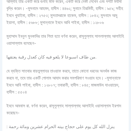
আল্লাহ তার একটি করে গুনাহ মাফ করেন, একটি করে নেকী লেখেন এবং দশটি মর্যাদা
বৃদ্ধি করেন। -মুসনাদে আহমদ, হাদীস : ৪৪৬২; সুনানে তিরমিযী, হাদীস : ৯৫৯; সহীহ
ইবনে খুযাইমা, হাদীস : ২৭৫৩; মুসতাদরাকে হাকেম, হাদীস : ১৮৪২; মুসনাদে আবু
ইয়ালা, হাদীস : ৫৬৮৮; মুসান্নাফে ইবনে আবি শাইবা, হাদীস : ১২৮০৬
মুহাম্মাদ ইবনুল মুনকাদির তার পিতা হতে বর্ণনা করেন, রাসূলুল্লাহ সাললাল্লাহু আলাইহি
ওয়াসাল্লাম বলেছেন-
من طاف اسبوعا لا يلغو فيه كان كعدل رقبة يعتقها.
যে ব্যক্তি সাতবার বায়তুল্লাহর তাওয়াফ করবে, তাতে কোনো ধরনের অনর্থক কাজ
করবে না, তবে তার একটি গোলাম আযাদ করার সমপরিমাণ সওয়াব হবে। -মুসান্নাফে
ইবনে আবি শাইবা, হাদীস : ১২৮০৭; তবারানী, হাদীস : ৮৪৫; মাজমাউয যাওয়ায়েদ,
হাদীস : ৫৫০৪
ইবনে আববাস রা. বর্ণনা করেন, রাসূলুল্লাহ সাল্লাল্লাহু আলাইহি ওয়াসাল্লাম ইরশাদ
করেছেন-
ينزل الله كل يوم على حجاج بيته الحرام عشرين ومائة رحمة :