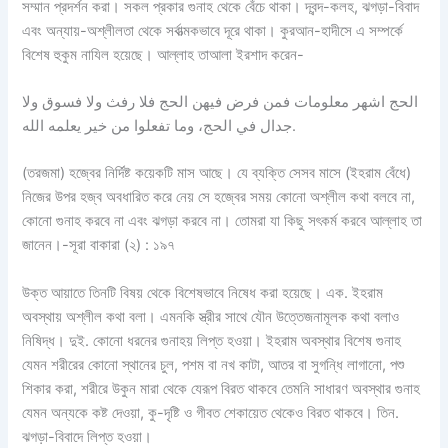
সম্মান প্রদর্শন করা। সকল প্রকার গুনাহ থেকে বেঁচে থাকা। দ্বন্দ-কলহ, ঝগড়া-বিবাদ
এবং অন্যায়-অশ্লীলতা থেকে সর্বাত্মকভাবে দূরে থাকা। কুরআন-হাদীসে এ সম্পর্কে
বিশেষ হুকুম নাযিল হয়েছে। আল্লাহ তাআলা ইরশাদ করেন-
الحج اشهر معلومات فمن فرض فيهن الحج فلا رفث ولا فسوق ولا
جدال في الحج، وما تفعلوا من خير يعلمه الله.
(তরজমা) হজ্বের নির্দিষ্ট কয়েকটি মাস আছে। যে ব্যক্তি সেসব মাসে (ইহরাম বেঁধে)
নিজের উপর হজ্ব অবধারিত করে নেয় সে হজ্বের সময় কোনো অশ্লীল কথা বলবে না,
কোনো গুনাহ করবে না এবং ঝগড়া করবে না। তোমরা যা কিছু সৎকর্ম করবে আল্লাহ তা
জানেন।-সূরা বাকারা (২) : ১৯৭
উক্ত আয়াতে তিনটি বিষয় থেকে বিশেষভাবে নিষেধ করা হয়েছে। এক. ইহরাম
অবস্থায় অশ্লীল কথা বলা। এমনকি স্ত্রীর সাথে যৌন উত্তেজনামূলক কথা বলাও
নিষিদ্ধ। দুই. কোনো ধরনের গুনাহয় লিপ্ত হওয়া। ইহরাম অবস্থার বিশেষ গুনাহ
যেমন শরীরের কোনো স্থানের চুল, পশম বা নখ কাটা, আতর বা সুগন্ধি লাগানো, পশু
শিকার করা, শরীরে উকুন মারা থেকে যেরূপ বিরত থাকবে তেমনি সাধারণ অবস্থার গুনাহ
যেমন অন্যকে কষ্ট দেওয়া, কু-দৃষ্টি ও গীবত শেকায়েত থেকেও বিরত থাকবে। তিন.
ঝগড়া-বিবাদে লিপ্ত হওয়া।