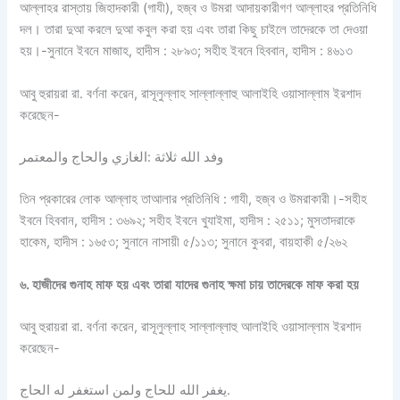
আল্লাহর রাস্তায় জিহাদকারী (গাযী), হজ্ব ও উমরা আদায়কারীগণ আল্লাহর প্রতিনিধি
দল। তারা দুআ করলে দুআ কবুল করা হয় এবং তারা কিছু চাইলে তাদেরকে তা দেওয়া
হয়।-সুনানে ইবনে মাজাহ, হাদীস : ২৮৯৩; সহীহ ইবনে হিববান, হাদীস : ৪৬১৩
আবু হুরায়রা রা. বর্ণনা করেন, রাসূলুল্লাহ সাল্লাল্লাহু আলাইহি ওয়াসাল্লাম ইরশাদ
করেছেন-
وفد الله ثلاثة :الغازي والحاج والمعتمر
তিন প্রকারের লোক আল্লাহ তাআলার প্রতিনিধি : গাযী, হজ্ব ও উমরাকারী।-সহীহ
ইবনে হিববান, হাদীস : ৩৬৯২; সহীহ ইবনে খুযাইমা, হাদীস : ২৫১১; মুসতাদরাকে
হাকেম, হাদীস : ১৬৫৩; সুনানে নাসায়ী ৫/১১৩; সুনানে কুবরা, বায়হাকী ৫/২৬২
৬
.
হাজীদের
গুনাহ
মাফ
হয়
এবং
তারা
যাদের
গুনাহ
ক্ষমা
চায়
তাদেরকে
মাফ
করা
হয়
আবু হুরায়রা রা. বর্ণনা করেন, রাসূলুল্লাহ সাল্লাল্লাহু আলাইহি ওয়াসাল্লাম ইরশাদ
করেছেন-
يغفر الله للحاج ولمن استغفر له الحاج.