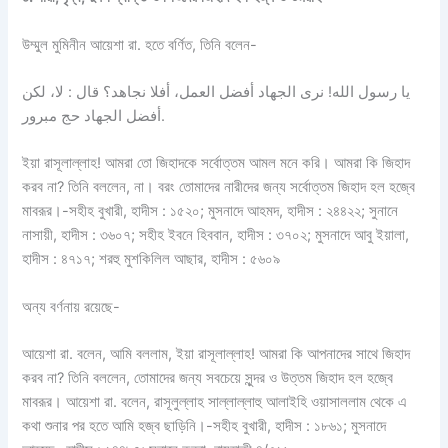
উম্মুল মুমিনীন আয়েশা রা. হতে বর্ণিত, তিনি বলেন-
يا رسول الله! نرى الجهاد أفضل العمل، أفلا نجاهد؟ قال : لا، لكن
أفضل الجهاد حج مبرور.
ইয়া রাসূলাল্লাহ! আমরা তো জিহাদকে সর্বোত্তম আমল মনে করি। আমরা কি জিহাদ
করব না? তিনি বললেন, না। বরং তোমাদের নারীদের জন্য সর্বোত্তম জিহাদ হল হজ্বে
মাবরূর।-সহীহ বুখারী, হাদীস : ১৫২০; মুসনাদে আহমদ, হাদীস : ২৪৪২২; সুনানে
নাসায়ী, হাদীস : ৩৬০৭; সহীহ ইবনে হিববান, হাদীস : ৩৭০২; মুসনাদে আবু ইয়ালা,
হাদীস : ৪৭১৭; শরহু মুশকিলিল আছার, হাদীস : ৫৬০৯
অন্য বর্ণনায় রয়েছে-
আয়েশা রা. বলেন, আমি বললাম, ইয়া রাসূলাল্লাহ! আমরা কি আপনাদের সাথে জিহাদ
করব না? তিনি বললেন, তোমাদের জন্য সবচেয়ে সুন্দর ও উত্তম জিহাদ হল হজ্বে
মাবরূর। আয়েশা রা. বলেন, রাসূলুল্লাহ সাল্লাল্লাহু আলাইহি ওয়াসাললাম থেকে এ
কথা শুনার পর হতে আমি হজ্ব ছাড়িনি।-সহীহ বুখারী, হাদীস : ১৮৬১; মুসনাদে