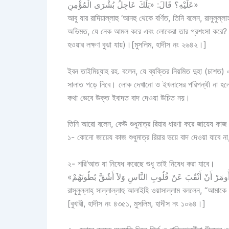
عَلَيْهِ؟ قَالَ: «تِلْكَ عَاجِلُ بُشْرَى الْمُؤْمِنِ»
আবু যার রাদিয়াল্লাহু ‘আনহু থেকে বর্ণিত, তিনি বলেন, রাসুলুল
অভিমত, যে নেক আমল করে এবং লোকেরা তার প্রশংসা করে? তি
হওয়ার লক্ষণ বুঝা যায়)।[মুসলিম, হাদীস নং ২৬৪২।]
ইবন তাইমিয়্যাহ রহ. বলেন, যে ব্যক্তির নিয়মিত দুহা (চাশত)
সালাত পড়ে নিবে। লোক দেখানো ও ইখলাসের পরিপন্থী না হলে 
কথা ভেবে উক্ত ইবাদত বাদ দেওয়া উচিত নয়।
তিনি আরো বলেন, কেউ শুধুমাত্র রিয়ার ধারণা করে জায়েয কাজ
১- কোনো জায়েয কাজ শুধুমাত্র রিয়ার ভয়ে বাদ দেওয়া যাবে 
২- শরি‘আত যা নিষেধ করেছে শুধু তাই নিষেধ করা যাবে।
রাসূলুল্লাহ্ সাল্লাল্লাহু আলাইহি ওয়াসাল্লাম বললেন, “আমাক
[বুখারী, হাদীস নং ৪৩৫১, মুসলিম, হাদীস নং ১০৬৪।]