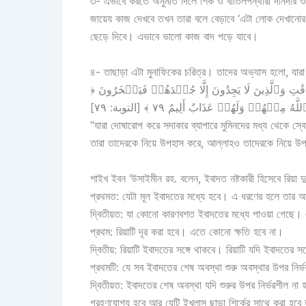
৩- এভাবে করতে অনুমতি দিলে শির্ক ও বাতিলপন্থীরা দীনদার
জায়েয কাজ দেখবে তখন তারা বলে বেড়াবে ‘এটা লোক দেখানোর 
ছেড়ে দিবে। এভাবে ভালো কাজ বাদ পড়ে যাবে।
৪- তাছাড়া এটা মুনাফিকের চরিত্র। তাদের অভ্যাস হলো, যা
﴿ ٱلَّذِينَ يَلۡمِزُونَ ٱلۡمُطَّوِّعِينَ مِنَ ٱلۡمُؤۡمِنِينَ فِي ٱلصَّدَقَٰتِ وَٱلَّذِينَ لَا يَجِدُونَ إِلَّا جُهۡدَهُمۡ فَيَسۡخَرُونَ
مِنۡهُمۡ وَلَهُمۡ عَذَابٌ أَلِيمٌ ٧٩ ﴾ [التوبة: ٧٩
“যারা দোষারোপ করে সদাকার ব্যাপারে মুমিনদের মধ্য থেকে স্
তারা তাদেরকে নিয়ে উপহাস করে, আল্লাহও তাদেরকে নিয়ে উপ
শাইখ ইবন ‘উসাইমীন রহ. বলেন, ইবাদত নষ্টকারী হিসেবে রিয়া দু
প্রথমত: যেটা মূল ইবাদতের মধ্যে হবে। এ ধরণের হলে তার
দ্বিতীয়ত: যা কোনো কারণবশত ইবাদতের মধ্যে পাওয়া গেছে। এ
প্রথম: রিয়াটি দূর করা হবে। এতে কোনো ক্ষতি হবে না।
দ্বিতীয়: রিয়াটি ইবাদতের সঙ্গে থাকবে। রিয়াটি যদি ইবাদতের সঙ্
প্রথমটি: যে সব ইবাদতের শেষ অবস্থা শুরু অবস্থার উপর নি
দ্বিতীয়ত: ইবাদতের শেষ অবস্থা যদি শুরুর উপর নির্ভরশীল না হ
গ্রহণযোগ্য হবে আর যেটি ইখলাস ছাড়া শির্কের সাথে করা হব