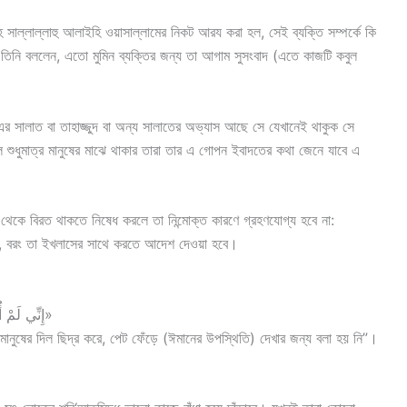
্লাহ সাল্লাল্লাহু আলাইহি ওয়াসাল্লামের নিকট আরয করা হল, সেই ব্যক্তি সম্পর্কে কি
নি বললেন, এতো মুমিন ব্যক্তির জন্য তা আগাম সুসংবাদ (এতে কাজটি কবুল
 এর সালাত বা তাহাজ্জুদ বা অন্য সালাতের অভ্যাস আছে সে যেখানেই থাকুক সে
শুধুমাত্র মানুষের মাঝে থাকার তারা তার এ গোপন ইবাদতের কথা জেনে যাবে এ
 থেকে বিরত থাকতে নিষেধ করলে তা নিন্মোক্ত কারণে গ্রহণযোগ্য হবে না:
না, বরং তা ইখলাসের সাথে করতে আদেশ দেওয়া হবে।
«إِنِّي لَمْ أُومَرْ أَنْ أَنْقُبَ عَنْ قُلُوبِ النَّاسِ وَلاَ أَشُقَّ بُطُونَهُمْ»
ে মানুষের দিল ছিদ্র করে, পেট ফেঁড়ে (ঈমানের উপস্থিতি) দেখার জন্য বলা হয় নি”।