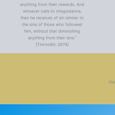
anything from their rewards. And
whoever calls to misguidance,
then he receives of sin similar to
the sins of those who followed
him, without that diminishing
anything from their sins.”
[Thirmidhi: 2674]
Vis