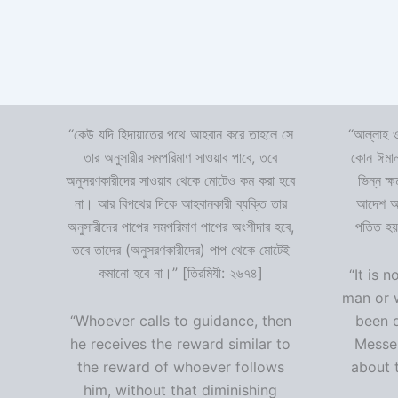
“কেউ যদি হিদায়াতের পথে আহবান করে তাহলে সে
“আল্লাহ ও
তার অনুসারীর সমপরিমাণ সাওয়াব পাবে, তবে
কোন ঈমান
অনুসরণকারীদের সাওয়াব থেকে মোটেও কম করা হবে
ভিন্ন ক্
না। আর বিপথের দিকে আহবানকারী ব্যক্তি তার
আদেশ অমা
অনুসারীদের পাপের সমপরিমাণ পাপের অংশীদার হবে,
পতিত হয়
তবে তাদের (অনুসরণকারীদের) পাপ থেকে মোটেই
কমানো হবে না।” [তিরমিযী: ২৬৭৪]
“It is n
man or 
“Whoever calls to guidance, then
been 
he receives the reward similar to
Messen
the reward of whoever follows
about t
him, without that diminishing