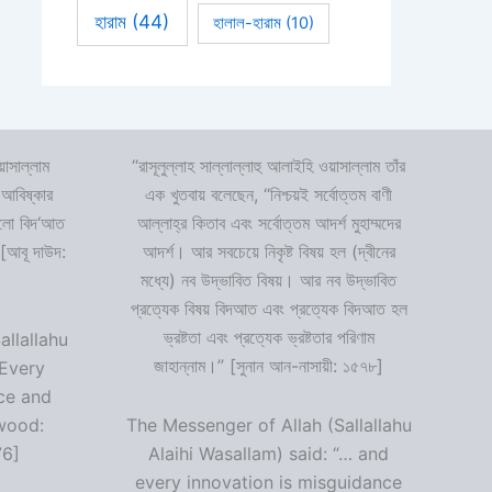
হারাম
(44)
হালাল-হারাম
(10)
়াসাল্লাম
“রাসূলুল্লাহ সাল্লাল্লাহু আলাইহি ওয়াসাল্লাম তাঁর
 আবিষ্কার
এক খুতবায় বলেছেন, “নিশ্চয়ই সর্বোত্তম বাণী
 হলো বিদ‘আত
আল্লাহ্‌র কিতাব এবং সর্বোত্তম আদর্শ মুহাম্মদের
 [আবূ দাউদ:
আদর্শ। আর সবচেয়ে নিকৃষ্ট বিষয় হল (দ্বীনের
মধ্যে) নব উদ্ভাবিত বিষয়। আর নব উদ্ভাবিত
প্রত্যেক বিষয় বিদআত এবং প্রত্যেক বিদআত হল
ভ্রষ্টতা এবং প্রত্যেক ভ্রষ্টতার পরিণাম
allallahu
জাহান্নাম।” [সুনান আন-নাসায়ী: ১৫৭৮]
“Every
ce and
wood:
The Messenger of Allah (Sallallahu
76]
Alaihi Wasallam) said: “… and
every innovation is misguidance