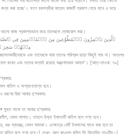
 ও সৎ লোকের শরি‘আতসিদ্ধ ভালো কাজে বাঁধা হয়ে দাঁড়াবে। যখনই তারা কোনো
জন্য করা হচ্ছে’। ফলে হকপন্থীরা জায়েয কাজটি প্রকাশ পেয়ে যাবে এ ভয়ে
রা ভালো কাজ প্রকাশ্যভাবে করে তাদেরকে দোষারোপ করা।
مِنۡهُمۡ سَخِرَ ٱللَّهُ ]
বেচ্ছাদানকারীদেরকে এবং তাদেরকে যারা তাদের পরিশ্রম ছাড়া কিছুই পায় না। অতঃপর
হাস করেন এবং তাদের জন্যই রয়েছে যন্ত্রণাদায়ক আযাব”। [আত্-তাওবা: ৭৯]
’প্রকার:
 আমল বাতিল ও অগ্রহণযোগ্য হবে।
 ধরণের রিয়া আবার দু’প্রকার:
গে যুক্ত থাকে তা আবার দু’প্রকার:
র্ভরশীল, যেমন সালাত। তাহলে উক্ত ইবাদতটি বাতিল বলে গণ্য হবে।
য়, বরং স্বতন্ত্র, যেমন সাদাকা। এক্ষেত্রে যেটি ইখলাসের সাথে করা হবে তা
ে তা বাতিল বলে গণ্য হবে।[ দেখুন, আল কাওলুল মুফিদ ফি কিতাবিত তাওহীদ।]