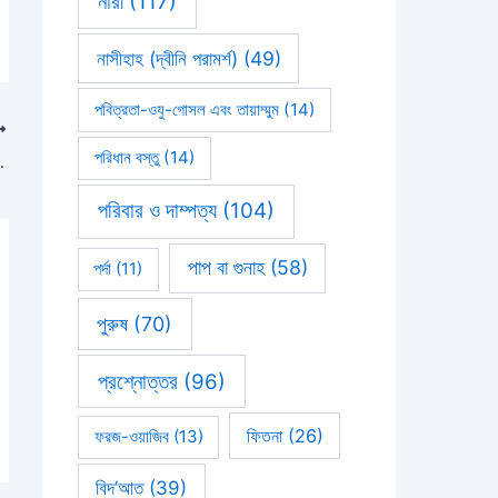
নারী
(117)
নাসীহাহ (দ্বীনি পরামর্শ)
(49)
পবিত্রতা-ওযু-গোসল এবং তায়াম্মুম
(14)
পরিধান বস্তু
(14)
রা, কিন্তু এই বিষয়ে শরিয়ত কি বলে?
পরিবার ও দাম্পত্য
(104)
পাপ বা গুনাহ
(58)
পর্দা
(11)
পুরুষ
(70)
প্রশ্নোত্তর
(96)
ফিতনা
(26)
ফরজ-ওয়াজিব
(13)
বিদ’আত
(39)