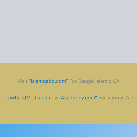
Visit
“Islamqabd.com”
For Bangla Islamic QA
it
“TawheedMedia.com”
&
“AsadRony.com”
For Various Artic