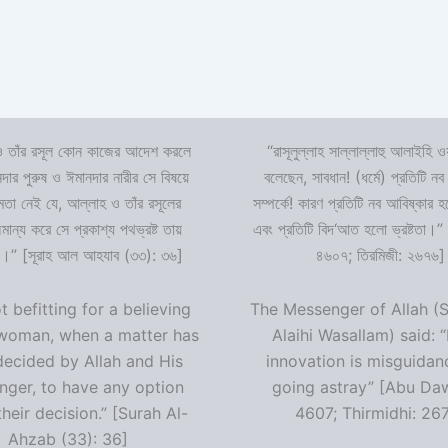
 তাঁর রসূল কোন কাজের আদেশ করলে
“রাসূলুল্লাহ সাল্লাল্লাহু আলাইহি ওয
দার পুরুষ ও ঈমানদার নারীর সে বিষয়ে
বলেছেন, সাবধান! (ধর্মে) প্রতিটি নব
ষমতা নেই যে, আল্লাহ ও তাঁর রসূলের
সম্পর্কে! কারণ প্রতিটি নব আবিষ্কার
ন্য করে সে প্রকাশ্য পথভ্রষ্ট তায়
এবং প্রতিটি বিদ‘আত হলো ভ্রষ্টতা।”
।” [সূরাহ আল আহযাব (৩৩): ৩৬]
৪৬০৭; তিরমিজী: ২৬৭৬]
ot befitting for a believing
The Messenger of Allah (S
woman, when a matter has
Alaihi Wasallam) said: 
decided by Allah and His
innovation is misguidan
ger, to have any option
going astray” [Abu Da
heir decision.” [Surah Al-
4607; Thirmidhi: 26
Ahzab (33): 36]