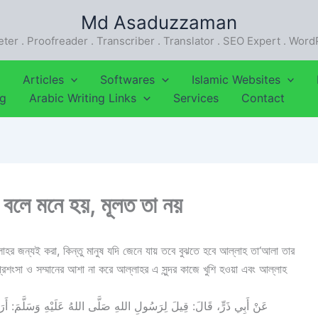
Md Asaduzzaman
eter . Proofreader . Transcriber . Translator . SEO Expert . Wor
Articles
Softwares
Islamic Websites
ng
Arabic Writing Links
Services
Contact
 বলে মনে হয়, মূলত তা নয়
াহর জন্যই করা, কিন্তু মানুষ যদি জেনে যায় তবে বুঝতে হবে আল্লাহ তা‘আলা তার
 প্রশংসা ও সম্মানের আশা না করে আল্লাহর এ সুন্দর কাজে খুশি হওয়া এবং আল্লাহ
عَنْ أَبِي ذَرٍّ، قَالَ: قِيلَ لِرَسُولِ اللهِ صَلَّى اللهُ عَلَيْهِ وَسَلَّمَ: أَرَأَ