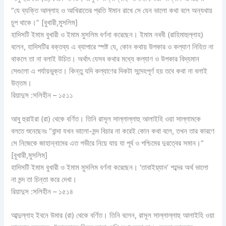
“যে ব্যক্তি আল্লাহ ও আখিরাতের প্রতি ঈমান রাখে সে যেন ভালো কথা বলে অন্যথায়
চুপ থাকে।” [বুখারী,মুসলিম]
হাদিসটি ইমাম বুখারী ও ইমাম মুসলিম বর্ণনা করেছেন। ইমাম নববী (রাহিমাহুল্লাহ)
বলেন, হাদিসটির বক্তব্য এ ব্যাপারে স্পষ্ট যে, কোন কথায় উপকার ও কল্যাণ নিহিত না
থাকলে তা না বলাই উচিত। অর্থাৎ যেসব কথার মধ্যে কল্যাণ ও উপকার বিদ্যমান
সেগুলো এ পর্যায়ভুক্ত। কিন্তু যদি কল্যাণের দিকটা সন্দেহপূর্ণ হয় তবে কথা না বলাই
উত্তম।
রিয়াদুস :সলিহীন – ১৫১১
আবু হুরাইরা (রা) থেকে বর্ণিত। তিনি রাসূল সাল্লাল্লাহু আলাইহি ওয়া সাল্লামকে
বলতে শুনেছেনঃ “বান্দা যখন ভালো-মন্দ বিচার না করেই কোন কথা বলে, তখন তার কারণে
সে নিজেকে জাহান্নামের এত গভীরে নিয়ে যায় যা পূর্ব ও পশ্চিমের দুরত্বের সমান।”
[বুখারী,মুসলিম]
হাদিসটি ইমাম বুখারী ও ইমাম মুসলিম বর্ণনা করেছেন। ‘তাবাইয়্যান’ শব্দের অর্থ ভালো
না মন্দ তা চিন্তা করে দেখা।
রিয়াদুস :সলিহীন – ১৫১৪
আব্দুল্লাহ ইবনে উমার (রা) থেকে বর্ণিত। তিনি বলেন, রাসূল সাল্লাল্লাহু আলাইহি ওয়া