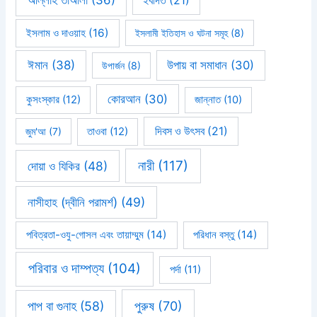
আল্লাহ তাআলা
(36)
ইবাদত
(21)
ইসলাম ও দাওয়াহ
(16)
ইসলামী ইতিহাস ও ঘটনা সমূহ
(8)
ঈমান
(38)
উপায় বা সমাধান
(30)
উপার্জন
(8)
কোরআন
(30)
কুসংস্কার
(12)
জান্নাত
(10)
দিবস ও উৎসব
(21)
জুম'আ
(7)
তাওবা
(12)
নারী
(117)
দোয়া ও যিকির
(48)
নাসীহাহ (দ্বীনি পরামর্শ)
(49)
পবিত্রতা-ওযু-গোসল এবং তায়াম্মুম
(14)
পরিধান বস্তু
(14)
পরিবার ও দাম্পত্য
(104)
পর্দা
(11)
পাপ বা গুনাহ
(58)
পুরুষ
(70)