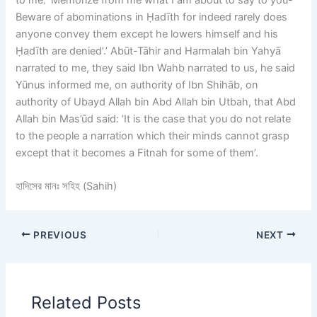
to me: ‘Memorize from me what I am about to say to you-
Beware of abominations in Ḥadīth for indeed rarely does
anyone convey them except he lowers himself and his
Ḥadīth are denied’.’ Abūt-Tāhir and Harmalah bin Yahyā
narrated to me, they said Ibn Wahb narrated to us, he said
Yūnus informed me, on authority of Ibn Shihāb, on
authority of Ubayd Allah bin Abd Allah bin Utbah, that Abd
Allah bin Mas’ūd said: ‘It is the case that you do not relate
to the people a narration which their minds cannot grasp
except that it becomes a Fitnah for some of them’.
হাদিসের মানঃ সহিহ (Sahih)
PREVIOUS
NEXT
Related Posts