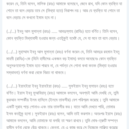
করেন যে, তিনি বলেন, মালিক (রহঃ) আমাকে বলেছেন, জেনে রাখ, যদি কোন ব্যক্তি যা
শোনে তা বলে বেড়ায় তবে সে (মিথ্যা হতে) নিরাপদ নয়। আর যে ব্যক্তি যা শোনে তা
বলে বেড়ায় সে কখনো ইমাম হবে না।
(../…) ইবনু আল মুসান্না (রহঃ) ….. আবদুল্লাহ (রাযিঃ) হতে বর্ণিত। তিনি বলেন,
কোন ব্যক্তি মিথ্যাবাদী হওয়ার জন্য এতটুকুই যথেষ্ট যে, সে যা শুনে তা বলে বেড়ায়।
(…/…) মুহাম্মাদ ইবনু আল মুসান্না (রহঃ) বর্ণনা করেন যে, তিনি আবদুর রহমান ইবনু
মাহদী (রাযিঃ)-কে (যিনি হাদীসের একজন বড় ইমাম) বলতে শুনেছেনঃ কোন ব্যক্তি
অনুসরণযোগ্য ইমাম হতে পারবে না, যে পর্যন্ত সে শোনা কথা কতক (মিথ্যা হওয়ার
সম্ভাবনা) বর্ণনা করা থেকে বিরত না থাকবে।
(…/…) ইয়াহইয়া ইবনু ইয়াহইয়া (রহঃ) ….. সুফইয়ান ইবনু হুসায়ন (রহঃ) হতে
বর্ণিত। ইয়াস ইবনু মুআবিয়াহ্ (রহঃ) আমাকে বললেন, অবশ্যই আমি দেখছি যে, তুমি
কুরআন সম্পৰ্কীয় ইলম হাসিলে (ইলমে তাফসীর) বেশ পরিশ্রম করেছে। তুমি আমাকে
একটি সূরাহ পড়ে শোনাও এবং তার তাফসীর কর। যাতে আমি দেখতে পারি, তোমার
ইলম কতটুকু হলো। সুফইয়ান (রহঃ) বলেন, আমি তাই করলাম। অতঃপর ইয়াস (রহঃ)
আমাকে বললেন, আমি তোমাকে যা বলছি তা স্মরণ রাখবে। তুমি দোষ-ত্রুটি সম্পন্ন
হাদীস বর্ণনা থেকে বেঁচে থাকবে। কেননা, যে এ কাজ করে সে নিজেকে লাঞ্ছিত করেছে