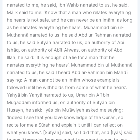
narrated to me, he said, Ibn Wahb narrated to us, he said,
Mālik said to me: ‘Know that a man who relates everything
he hears is not safe, and he can never be an Imām, as long
as he narrates everything he hears’. Muhammad bin ul-
Muthannā narrated to us, he said Abd ur-Rahman narrated
to us, he said Sufyān narrated to us, on authority of Abī
Ishāq, on authority of Abīl-Ahwas, on authority of Abd
Illah, he said: ‘It is enough of a lie for a man that he
narrates everything he hears’. Muhammad bin ul-Muthannā
narrated to us, he said I heard Abd ar-Rahman bin Mahdī
saying: ‘A man cannot be an Imām whose example is
followed until he withholds from some of what he hears’.
Yahyā bin Yahyā narrated to us, Umar bin Alī bin
Muqaddam informed us, on authority of Sufyān bin
Husayn, he said: ‘Iyās bin Mu’āwiyah asked me saying:
‘Indeed I see that you love knowledge of the Qur’ān, so
recite for me a Sūrah and explain it until I can reflect on
what you know’. [Sufyān] said, so I did that, and [Iyās] said