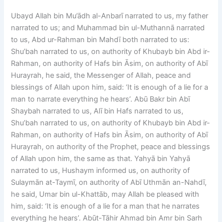
Ubayd Allah bin Mu’ādh al-Anbarī narrated to us, my father
narrated to us; and Muhammad bin ul-Muthannā narrated
to us, Abd ur-Rahman bin Mahdī both narrated to us:
Shu’bah narrated to us, on authority of Khubayb bin Abd ir-
Rahman, on authority of Hafs bin Āsim, on authority of Abī
Hurayrah, he said, the Messenger of Allah, peace and
blessings of Allah upon him, said: ‘It is enough of a lie for a
man to narrate everything he hears’. Abū Bakr bin Abī
Shaybah narrated to us, Alī bin Hafs narrated to us,
Shu’bah narrated to us, on authority of Khubayb bin Abd ir-
Rahman, on authority of Hafs bin Āsim, on authority of Abī
Hurayrah, on authority of the Prophet, peace and blessings
of Allah upon him, the same as that. Yahyā bin Yahyā
narrated to us, Hushaym informed us, on authority of
Sulaymān at-Taymī, on authority of Abī Uthmān an-Nahdī,
he said, Umar bin ul-Khattāb, may Allah be pleased with
him, said: ‘It is enough of a lie for a man that he narrates
everything he hears’. Abūt-Tāhir Ahmad bin Amr bin Sarh