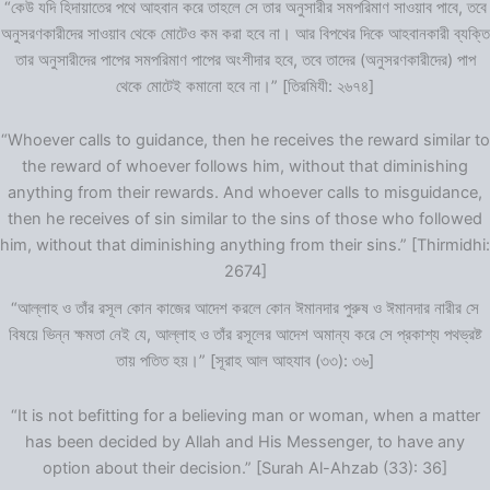
“কেউ যদি হিদায়াতের পথে আহবান করে তাহলে সে তার অনুসারীর সমপরিমাণ সাওয়াব পাবে, তবে
অনুসরণকারীদের সাওয়াব থেকে মোটেও কম করা হবে না। আর বিপথের দিকে আহবানকারী ব্যক্তি
তার অনুসারীদের পাপের সমপরিমাণ পাপের অংশীদার হবে, তবে তাদের (অনুসরণকারীদের) পাপ
থেকে মোটেই কমানো হবে না।” [তিরমিযী: ২৬৭৪]
“Whoever calls to guidance, then he receives the reward similar to
the reward of whoever follows him, without that diminishing
anything from their rewards. And whoever calls to misguidance,
then he receives of sin similar to the sins of those who followed
him, without that diminishing anything from their sins.” [Thirmidhi:
2674]
“আল্লাহ ও তাঁর রসূল কোন কাজের আদেশ করলে কোন ঈমানদার পুরুষ ও ঈমানদার নারীর সে
বিষয়ে ভিন্ন ক্ষমতা নেই যে, আল্লাহ ও তাঁর রসূলের আদেশ অমান্য করে সে প্রকাশ্য পথভ্রষ্ট
তায় পতিত হয়।” [সূরাহ আল আহযাব (৩৩): ৩৬]
“It is not befitting for a believing man or woman, when a matter
has been decided by Allah and His Messenger, to have any
option about their decision.” [Surah Al-Ahzab (33): 36]