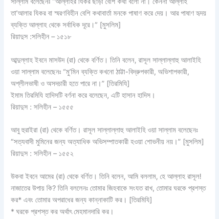
সাল্লাম বলেছেনঃ “আল্লাহর যিকর ছাড়া বেশি কথা বলো না। কেননা আল্লাহ
তা’আলার যিকর বা স্মরণবিহীন বেশি কথাবার্তা মনকে পাষাণ করে দেয়। আর পাষাণ হৃদয়
ব্যক্তি আল্লাহ থেকে সর্বাধিক দূরে।” [মুসলিম]
রিয়াদুস :সলিহীন – ১৫১৮
আব্দুল্লাহ ইবনে মাসউদ (রা) থেকে বর্ণিত। তিনি বলেন, রাসূল সাল্লাল্লাহু আলাইহি
ওয়া সাল্লাম বলেছেনঃ “মু’মিন ব্যক্তি কখনো ঠাট্টা-বিদ্রুপকারী, অভিশাপকারী,
অশ্লীলভাষী ও অসদচারী হতে পারে না।” [তিরমিযি]
ইমাম তিরমিযি হাদিসটি বর্ণনা করে বলেছেন, এটি হাসান হাদিস।
রিয়াদুস : সলিহীন – ১৫৫৫
আবু হুরাইরা (রা) থেকে বর্ণিত। রাসূল সাল্লাল্লাহু আলাইহি ওয়া সাল্লাম বলেছেনঃ
“সত্যবাদী মুমিনের জন্য অত্যাধিক অভিসম্পাতকারী হওয়া শোভনীয় নয়।” [মুসলিম]
রিয়াদুস : সলিহীন – ১৫৫২
উকবা ইবনে আমের (রা) থেকে বর্ণিত। তিনি বলেন, আমি বললাম, হে আল্লাহ রাসূল!
নাজাতের উপায় কি? তিনি বললেনঃ তোমার জিহবাকে সংযত রাখ, তোমার ঘরকে প্রশস্ত
কর* এবং তোমার অপরাধের জন্য কান্নাকাটি কর। [তিরমিযি]
* ঘরকে প্রশস্ত কর অর্থাৎ মেহমানদারি কর।