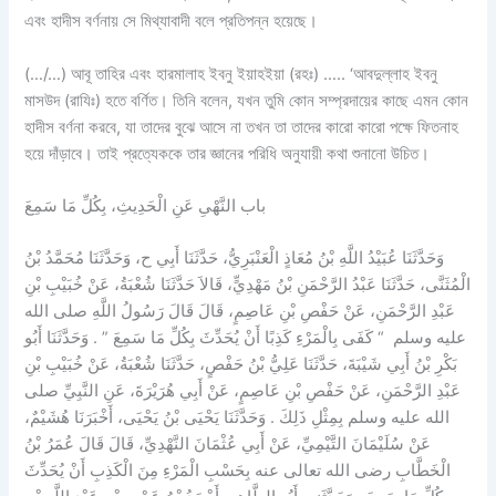
এবং হাদীস বর্ণনায় সে মিথ্যাবাদী বলে প্রতিপন্ন হয়েছে।
(…/…) আবূ তাহির এবং হারমালাহ ইবনু ইয়াহইয়া (রহঃ) ….. ‘আবদুল্লাহ ইবনু
মাসউদ (রাযিঃ) হতে বর্ণিত। তিনি বলেন, যখন তুমি কোন সম্প্রদায়ের কাছে এমন কোন
হাদীস বর্ণনা করবে, যা তাদের বুঝে আসে না তখন তা তাদের কারো কারো পক্ষে ফিতনাহ
হয়ে দাঁড়াবে। তাই প্রত্যেককে তার জ্ঞানের পরিধি অনুযায়ী কথা শুনানো উচিত।
باب النَّهْىِ عَنِ الْحَدِيثِ، بِكُلِّ مَا سَمِعَ
وَحَدَّثَنَا عُبَيْدُ اللَّهِ بْنُ مُعَاذٍ الْعَنْبَرِيُّ، حَدَّثَنَا أَبِي ح، وَحَدَّثَنَا مُحَمَّدُ بْنُ
الْمُثَنَّى، حَدَّثَنَا عَبْدُ الرَّحْمَنِ بْنُ مَهْدِيٍّ، قَالاَ حَدَّثَنَا شُعْبَةُ، عَنْ خُبَيْبِ بْنِ
عَبْدِ الرَّحْمَنِ، عَنْ حَفْصِ بْنِ عَاصِمٍ، قَالَ قَالَ رَسُولُ اللَّهِ صلى الله
عليه وسلم ‏ “‏ كَفَى بِالْمَرْءِ كَذِبًا أَنْ يُحَدِّثَ بِكُلِّ مَا سَمِعَ ‏”‏ ‏.‏ وَحَدَّثَنَا أَبُو
بَكْرِ بْنُ أَبِي شَيْبَةَ، حَدَّثَنَا عَلِيُّ بْنُ حَفْصٍ، حَدَّثَنَا شُعْبَةُ، عَنْ خُبَيْبِ بْنِ
عَبْدِ الرَّحْمَنِ، عَنْ حَفْصِ بْنِ عَاصِمٍ، عَنْ أَبِي هُرَيْرَةَ، عَنِ النَّبِيِّ صلى
الله عليه وسلم بِمِثْلِ ذَلِكَ ‏.‏ وَحَدَّثَنَا يَحْيَى بْنُ يَحْيَى، أَخْبَرَنَا هُشَيْمٌ،
عَنْ سُلَيْمَانَ التَّيْمِيِّ، عَنْ أَبِي عُثْمَانَ النَّهْدِيِّ، قَالَ قَالَ عُمَرُ بْنُ
الْخَطَّابِ رضى الله تعالى عنه بِحَسْبِ الْمَرْءِ مِنَ الْكَذِبِ أَنْ يُحَدِّثَ