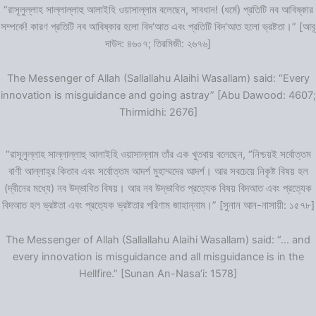
“রাসূলুল্লাহ সাল্লাল্লাহু আলাইহি ওয়াসাল্লাম বলেছেন, সাবধান! (ধর্মে) প্রতিটি নব আবিষ্কার
সম্পর্কে! কারণ প্রতিটি নব আবিষ্কার হলো বিদ‘আত এবং প্রতিটি বিদ‘আত হলো ভ্রষ্টতা।” [আবূ
দাউদ: ৪৬০৭; তিরমিজী: ২৬৭৬]
The Messenger of Allah (Sallallahu Alaihi Wasallam) said: “Every
innovation is misguidance and going astray” [Abu Dawood: 4607;
Thirmidhi: 2676]
“রাসূলুল্লাহ সাল্লাল্লাহু আলাইহি ওয়াসাল্লাম তাঁর এক খুতবায় বলেছেন, “নিশ্চয়ই সর্বোত্তম
বাণী আল্লাহ্‌র কিতাব এবং সর্বোত্তম আদর্শ মুহাম্মদের আদর্শ। আর সবচেয়ে নিকৃষ্ট বিষয় হল
(দ্বীনের মধ্যে) নব উদ্ভাবিত বিষয়। আর নব উদ্ভাবিত প্রত্যেক বিষয় বিদআত এবং প্রত্যেক
বিদআত হল ভ্রষ্টতা এবং প্রত্যেক ভ্রষ্টতার পরিণাম জাহান্নাম।” [সুনান আন-নাসায়ী: ১৫৭৮]
The Messenger of Allah (Sallallahu Alaihi Wasallam) said: “… and
every innovation is misguidance and all misguidance is in the
Hellfire.” [Sunan An-Nasa’i: 1578]