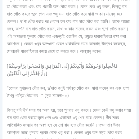
তা ধৌত করবে এবং তার পরবর্তী অঙ্গ ধৌত করবে। যেমন কেউ ওযু করল, কিন্তু বাম
হাত ধৌত করতে ভুলে গেল এবং শুধু ডান হাত ধৌত করে মাথা ও কান মাসেহ্‌ করে
ফেলল। দু’পা ধৌত করার পর খেয়াল হল তার বাম হাত ধৌত করা হয়নি। তাকে আমরা
বলব, আপনি বাম হাত ধৌত করুন, মাথা ও কান মাসেহ্‌ করুন এবং দু’পা ধৌত করুন।
এই অঙ্গগুলো পুনরায় ধৌত করা এজন্যই ওয়াজিব যে, ওযুতে ধারাবাহিকতা রক্ষা করা
আবশ্যক। কেননা ওযুর অঙ্গগুলো যেরূপ ধারাবাহিক ভাবে আল্লাহ্‌ উল্লেখ করেছেন,
সেভাবেই ধারবাহিকতা বজায় রেখে তা করতে হবে। আল্লাহ্‌ বলেনঃ
]فَاغْسِلُوا وُجُوهَكُمْ وَأَيْدِيَكُمْ إِلَى الْمَرَافِقِ وَامْسَحُوا بِرُءُوسِكُمْ
وَأَرْجُلَكُمْ إِلَى الْكَعْبَيْنِ[
“তোমরা মুখমন্ডল ধৌত কর, দু’হাত কনুই পর্যন্ত ধৌত কর, মাথা মাসেহ্‌ কর এবং দু’পা
টাখনু পর্যন্ত ধৌত কর।” (সূরা মায়েদা- ৬)
কিন্তু যদি দীর্ঘ সময় পর স্মরণ হয়, তবে পুনরায় ওযু করবে। যেমন কেউ ওযু করার সময়
বাম হাত ধৌত করতে ভুলে গেল এবং এভাবেই ওযু শেষ করে ফেলল। দীর্ঘ সময়
অতিবাহিত হওয়ার পর স্মরণ হল সে তো বাম হাত ধৌত করেনি। তখন তার উপর
আবশ্যক হচ্ছে পুনরায় প্রথম থেকে ওযু করা। কেননা ওযুর অঙ্গ সমূহ ধৌত করার