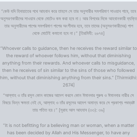
“কেউ যদি হিদায়াতের পথে আহবান করে তাহলে সে তার অনুসারীর সমপরিমাণ সাওয়াব পাবে, তবে
অনুসরণকারীদের সাওয়াব থেকে মোটেও কম করা হবে না। আর বিপথের দিকে আহবানকারী ব্যক্তি
তার অনুসারীদের পাপের সমপরিমাণ পাপের অংশীদার হবে, তবে তাদের (অনুসরণকারীদের) পাপ
থেকে মোটেই কমানো হবে না।” [তিরমিযী: ২৬৭৪]
“Whoever calls to guidance, then he receives the reward similar to
the reward of whoever follows him, without that diminishing
anything from their rewards. And whoever calls to misguidance,
then he receives of sin similar to the sins of those who followed
him, without that diminishing anything from their sins.” [Thirmidhi:
2674]
“আল্লাহ ও তাঁর রসূল কোন কাজের আদেশ করলে কোন ঈমানদার পুরুষ ও ঈমানদার নারীর সে
বিষয়ে ভিন্ন ক্ষমতা নেই যে, আল্লাহ ও তাঁর রসূলের আদেশ অমান্য করে সে প্রকাশ্য পথভ্রষ্ট
তায় পতিত হয়।” [সূরাহ আল আহযাব (৩৩): ৩৬]
“It is not befitting for a believing man or woman, when a matter
has been decided by Allah and His Messenger, to have any