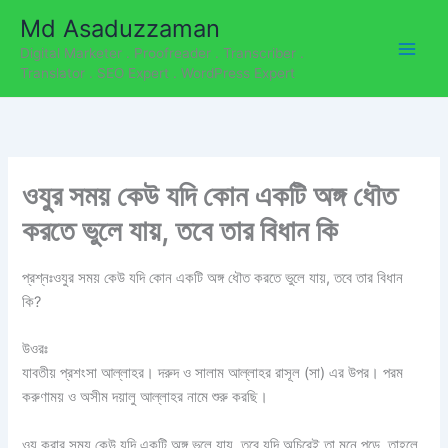
C
Skip
Md Asaduzzaman
a
to
t
Digital Marketer . Proofreader . Transcriber .
content
e
Translator . SEO Expert . WordPress Expert
g
o
r
i
e
ওযুর সময় কেউ যদি কোন একটি অঙ্গ ধৌত
s
করতে ভুলে যায়, তবে তার বিধান কি
প্রশ্নঃওযুর সময় কেউ যদি কোন একটি অঙ্গ ধৌত করতে ভুলে যায়, তবে তার বিধান
কি?
উওরঃ
যাবতীয় প্রশংসা আল্লাহর। দরুদ ও সালাম আল্লাহর রাসূল (সা) এর উপর। পরম
করুণাময় ও অসীম দয়ালু আল্লাহর নামে শুরু করছি।
ওযু করার সময় কেউ যদি একটি অঙ্গ ভুলে যায়, তবে যদি অচিরেই তা মনে পড়ে, তাহলে