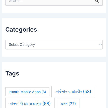
S
e
a
r
c
h
Categories
f
o
r
:
Tags
আকীদাহ ও তাওহীদ
(58)
Islamic Mobile Apps
(8)
আদব-শিষ্টাচার ও চরিত্র
(58)
আমল
(27)