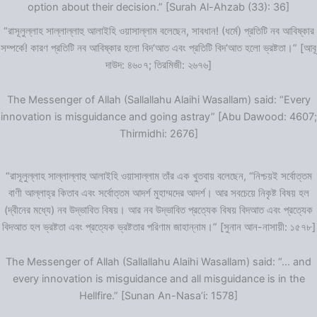
option about their decision.” [Surah Al-Ahzab (33): 36]
“রাসূলুল্লাহ সাল্লাল্লাহু আলাইহি ওয়াসাল্লাম বলেছেন, সাবধান! (ধর্মে) প্রতিটি নব আবিষ্কার
সম্পর্কে! কারণ প্রতিটি নব আবিষ্কার হলো বিদ‘আত এবং প্রতিটি বিদ‘আত হলো ভ্রষ্টতা।” [আবূ
দাউদ: ৪৬০৭; তিরমিজী: ২৬৭৬]
The Messenger of Allah (Sallallahu Alaihi Wasallam) said: “Every
innovation is misguidance and going astray” [Abu Dawood: 4607;
Thirmidhi: 2676]
“রাসূলুল্লাহ সাল্লাল্লাহু আলাইহি ওয়াসাল্লাম তাঁর এক খুতবায় বলেছেন, “নিশ্চয়ই সর্বোত্তম
বাণী আল্লাহ্‌র কিতাব এবং সর্বোত্তম আদর্শ মুহাম্মদের আদর্শ। আর সবচেয়ে নিকৃষ্ট বিষয় হল
(দ্বীনের মধ্যে) নব উদ্ভাবিত বিষয়। আর নব উদ্ভাবিত প্রত্যেক বিষয় বিদআত এবং প্রত্যেক
বিদআত হল ভ্রষ্টতা এবং প্রত্যেক ভ্রষ্টতার পরিণাম জাহান্নাম।” [সুনান আন-নাসায়ী: ১৫৭৮]
The Messenger of Allah (Sallallahu Alaihi Wasallam) said: “… and
every innovation is misguidance and all misguidance is in the
Hellfire.” [Sunan An-Nasa’i: 1578]