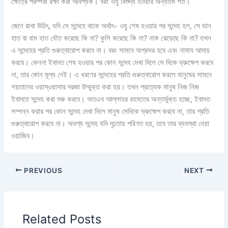
ক্ষেত্রে পরম্পরা রক্ষা করা আবশ্যক। বরং ওযু বিশুদ্ধ হওয়ার অন্যতম শর্ত।
জেনে রাখা উচিৎ, যদি সে সন্দেহে থাকে অর্থাৎ- ওযু শেষ হওয়ার পর সন্দেহ হল, সে ডান
হাত বা বাম হাত ধৌত করেছে কি না? কুলি করেছে কি না? নাক ঝেড়েছে কি না? তখন
এ সন্দেহের প্রতি গুরুত্বারোপ করবে না। বরং সামনে অগ্রসর হবে এবং নামায আদায়
করবে। কেননা ইবাদত শেষ হওয়ার পর কোন সন্দেহ দেখা দিলে সে দিকে ভ্রুক্ষেপ করবে
না, তার কোন মূল্য নেই। এ ধরণের সন্দেহের প্রতি গুরুত্বারোপ করলে মানুষের সামনে
শয়তানের ওয়াস্‌ওয়াসার দরজা উম্মুক্ত করা হয়। তখন প্রত্যেক মানুষ নিজ নিজ
ইবাদতে সন্দেহ করা শুরু করবে। অতএব আল্লাহর রহমতের অন্তর্ভুক্ত হচ্ছে, ইবাদত
সম্পন্ন করার পর কোন সন্দেহ দেখা দিলে মানুষ সেদিকে ভ্রুক্ষেপ করবে না, তার প্রতি
গুরুত্বারোপ করবে না। অবশ্য সন্দেহ যদি দৃঢ়তায় পরিণত হয়, তবে তার ব্যবস্থা নেয়া
ওয়াজিব।
PREVIOUS
NEXT
Related Posts