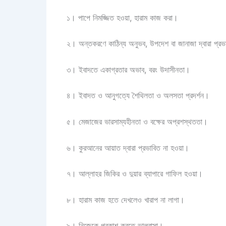
১। পাপে নিমজ্জিত হওয়া, হারাম কাজ করা।
২। অন্তকরণে কাঠিন্য অনুভব, উপদেশ বা জানাজা দ্বারা প্র
৩। ইবাদতে একাগ্রতার অভাব, বরং উদাসীনতা।
৪। ইবাদত ও আনুগত্যে শৈথিলতা ও অলসতা প্রদর্শন।
৫। মেজাজের ভারসাম্যহীনতা ও বক্ষের অপ্রশস্থততা।
৬। কুরআনের আয়াত দ্বারা প্রভাবিত না হওয়া।
৭। আল্লাহর জিকির ও দুয়ার ব্যাপারে গাফিল হওয়া।
৮। হারাম কাজ হতে দেখলেও খারাপ না লাগা।
৯। নিজেকে প্রকাশ করতে ভালবাসা।