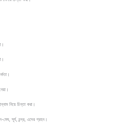
রা।
রা।
র্কতা।
 নেয়া।
ন্নাম নিয়ে চিন্তা করা।
েঘ, সূর্য, চন্দ্র, এদের গ্রহন।