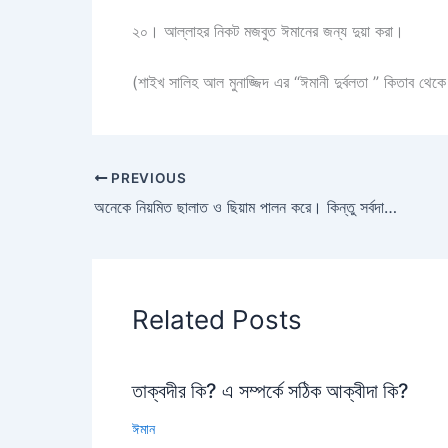
২০। আল্লাহর নিকট মজবুত ঈমানের জন্য দুয়া করা।
(শাইখ সালিহ আল মুনাজ্জিদ এর “ঈমানী দুর্বলতা ” কিতাব থেক
PREVIOUS
অনেকে নিয়মিত ছালাত ও ছিয়াম পালন করে। কিন্তু সর্বদা টাখনুর নীচে কাপড় পরে। অথচ হাদীছে আছে, টাখনুর নীচে কাপড় পরিধানকারী ব্যক্তি জাহান্নামী। উক্ত ব্যক্তির পরিণাম কী হবে?
Related Posts
তাক্বদীর কি? এ সম্পর্কে সঠিক আক্বীদা কি?
ঈমান