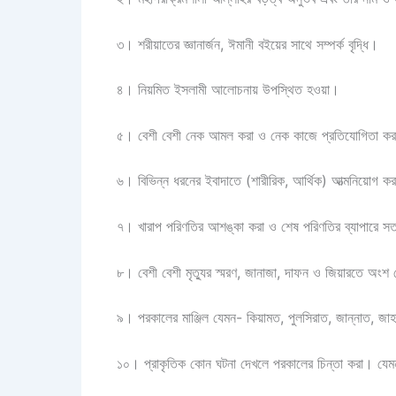
৩। শরীয়াতের জ্ঞানার্জন, ঈমানী বইয়ের সাথে সম্পর্ক বৃদ্ধি।
৪। নিয়মিত ইসলামী আলোচনায় উপস্থিত হওয়া।
৫। বেশী বেশী নেক আমল করা ও নেক কাজে প্রতিযোগিতা ক
৬। বিভিন্ন ধরনের ইবাদাতে (শারীরিক, আর্থিক) আত্মনিয়োগ ক
৭। খারাপ পরিণতির আশঙ্কা করা ও শেষ পরিণতির ব্যাপারে সত
৮। বেশী বেশী মৃত্যুর স্মরণ, জানাজা, দাফন ও জিয়ারতে অংশ
৯। পরকালের মাঞ্জিল যেমন- কিয়ামত, পুলসিরাত, জান্নাত, জাহা
১০। প্রাকৃতিক কোন ঘটনা দেখলে পরকালের চিন্তা করা। যেমন-ম