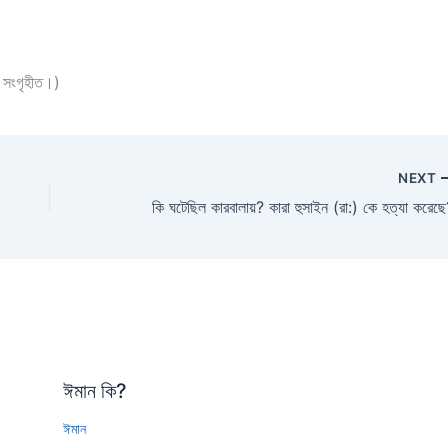
ে সংগৃহীত।)
NEXT
কি ঘটেছিল কারবালায়? কারা হুসাইন (রা:) কে হত্যা করেছ
ঈমান কি?
ঈমান