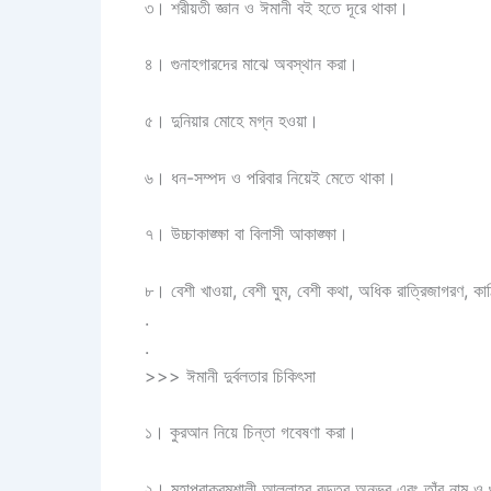
৩। শরীয়তী জ্ঞান ও ঈমানী বই হতে দূরে থাকা।
৪। গুনাহগারদের মাঝে অবস্থান করা।
৫। দুনিয়ার মোহে মগ্ন হওয়া।
৬। ধন-সম্পদ ও পরিবার নিয়েই মেতে থাকা।
৭। উচ্চাকাঙ্ক্ষা বা বিলাসী আকাঙ্ক্ষা।
৮। বেশী খাওয়া, বেশী ঘুম, বেশী কথা, অধিক রাত্রিজাগরণ, কা
.
.
>>> ঈমানী দুর্বলতার চিকিৎসা
১। কুরআন নিয়ে চিন্তা গবেষণা করা।
২। মহাপরাক্রমশালী আল্লাহর বড়ত্ব অনুভব এবং তাঁর নাম ও গ