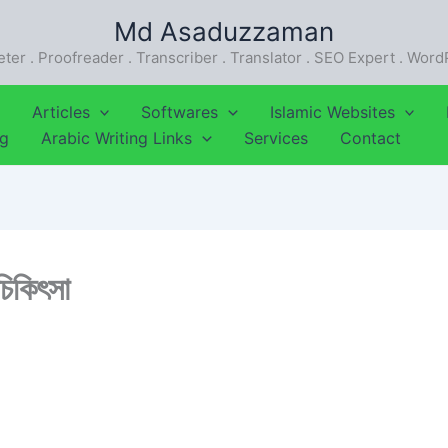
Md Asaduzzaman
eter . Proofreader . Transcriber . Translator . SEO Expert . Wor
Articles
Softwares
Islamic Websites
ng
Arabic Writing Links
Services
Contact
চিকিৎসা