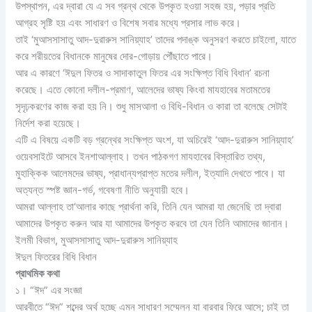
উপস্থাপন, এর দ্বারা যে এ সব গ্রন্থ থেকে উপকৃত হওয়া সহজ হয়, পড়ার প্রতি
আগ্রহ সৃষ্টি হয় এবং সাধারণ ও বিশেষ সবার মধ্যে প্রসার লাভ করে।
তাই ‘মুআসসাসাতু আদ-দুরারুস সানিয়্যাহ’ তাদের পদাঙ্ক অনুসরণ করতে চাইলো, যাতে
করে শরীয়তের বিধানকে মানুষের দোর-গোড়ায় পৌঁছাতে পারে।
আর এ কারণে ‘ঈদুল ফিতর ও সাদাকাতুল ফিতর এর সংক্ষিপ্ত বিধি বিধান’ রচনা
করেছে। এতে কোনো দলীল-প্রমাণ, আলেদের ভাষ্য কিংবা মাযহাবের মতামতের
সৃদৃঢ়করণের কাজ করা হয় নি। শুধু মাসআলা ও বিধি-বিধান ও কারা তা বলেছে সেটাই
নির্দেশ করা হয়েছে।
এটি এ বিষয়ে একটি বড় গ্রন্থের সংক্ষিপ্ত অংশ, যা অচিরেই ‘আদ-দুরারুস সানিয়্যাহ’
ওয়েবসাইটে আসবে ইনশাআল্লাহ। তখন পাঠকগণ মাযহাবের বিস্তারিত তথ্য,
মুহাক্কিক আলেমদের ভাষ্য, প্রাধান্যপ্রাপ্ত মতের দলীল, ইত্যাদি দেখতে পাবে। যা
অত্যন্ত স্পষ্ট জ্ঞান-গর্ভ, গবেষণা নীতি অনুযায়ী হবে।
আমরা আল্লাহ তা‘আলার কাছে প্রার্থনা করি, তিনি যেন আমরা যা জেনেছি তা দ্বারা
আমাদের উপকৃত করুন আর যা আমাদের উপকৃত করবে তা যেন তিনি আমাদের জানান।
ইলমী বিভাগ, মুআসসাসাতু আদ-দুরারুস সানিয়্যাহ
ঈদুল ফিতরের বিধি বিধান
প্রাথমিক কথা
১। “ঈদ” এর সংজ্ঞা
আরবীতে “ঈদ” শব্দের অর্থ হচ্ছে এমন সাধারণ সম্মেলন যা বারবার ফিরে আসে; চাই তা