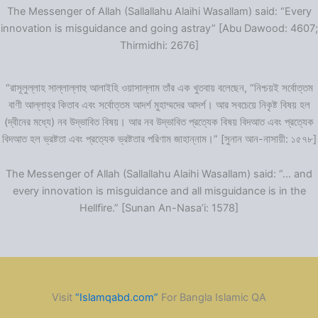
The Messenger of Allah (Sallallahu Alaihi Wasallam) said: “Every
innovation is misguidance and going astray” [Abu Dawood: 4607;
Thirmidhi: 2676]
“রাসূলুল্লাহ সাল্লাল্লাহু আলাইহি ওয়াসাল্লাম তাঁর এক খুতবায় বলেছেন, “নিশ্চয়ই সর্বোত্তম
বাণী আল্লাহ্‌র কিতাব এবং সর্বোত্তম আদর্শ মুহাম্মদের আদর্শ। আর সবচেয়ে নিকৃষ্ট বিষয় হল
(দ্বীনের মধ্যে) নব উদ্ভাবিত বিষয়। আর নব উদ্ভাবিত প্রত্যেক বিষয় বিদআত এবং প্রত্যেক
বিদআত হল ভ্রষ্টতা এবং প্রত্যেক ভ্রষ্টতার পরিণাম জাহান্নাম।” [সুনান আন-নাসায়ী: ১৫৭৮]
The Messenger of Allah (Sallallahu Alaihi Wasallam) said: “… and
every innovation is misguidance and all misguidance is in the
Hellfire.” [Sunan An-Nasa’i: 1578]
Visit
“Islamqabd.com”
For Bangla Islamic QA