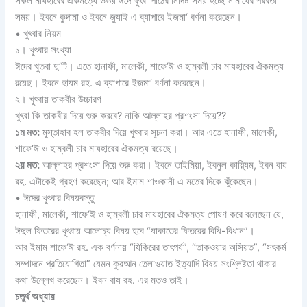
সকল মাযহাবের ঐকমত্যে উভয় ঈদে খুৎবা পাঠের নির্দিষ্ট সময় হচ্ছে নামাযের পরবর্তী
সময়। ইবনে কুদামা ও ইবনে জুযাই এ ব্যাপারে ইজমা‘ বর্ণনা করেছেন।
• খুৎবার নিয়ম
১। খুৎবার সংখ্যা
ঈদের খুতবা দু’টি। এতে হানাফী, মালেকী, শাফে‘ঈ ও হাম্বলী চার মাযহাবের ঐকমত্য
রয়েছ। ইবনে হাযম রহ. এ ব্যাপারে ইজমা‘ বর্ণনা করেছেন।
২। খুৎবায় তাকবীর উচ্চারণ
খুৎবা কি তাকবীর দিয়ে শুরু করবে? নাকি আল্লাহর প্রশংসা দিয়ে??
১ম মত:
মুস্তাহাব হল তাকবীর দিয়ে খুৎবার সূচনা করা। আর এতে হানাফী, মালেকী,
শাফে‘ঈ ও হাম্বলী চার মাযহাবের ঐকমত্য রয়েছে।
২য় মত:
আল্লাহর প্রশংসা দিয়ে শুরু করা। ইবনে তাইমিয়া, ইবনুল কায়্যিম, ইবন বায
রহ. এটাকেই গ্রহণ করেছেন; আর ইমাম শাওকানী এ মতের দিকে ঝুঁকেছেন।
• ঈদের খুৎবার বিষয়বস্তু
হানাফী, মালেকী, শাফে‘ঈ ও হাম্বলী চার মাযহাবের ঐকমত্য পোষণ করে বলেছেন যে,
ঈদুল ফিতরের খুৎবায় আলোচ্য বিষয় হবে “যাকাতের ফিতরের বিধি-বিধান”।
আর ইমাম শাফে‘ঈ রহ. এক বর্ণনায় “যিকিরের তাৎপর্য”, “তাকওয়ার অসিয়ত”, “সৎকর্ম
সম্পাদনে প্রতিযোগিতা” যেমন কুরআন তেলাওয়াত ইত্যাদি বিষয় সংশ্লিষ্টতা থাকার
কথা উল্লেখ করেছেন। ইবন বায রহ. এর মতও তাই।
চতুর্থ অধ্যায়