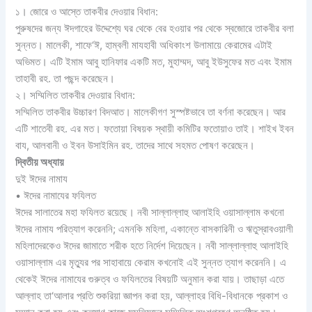
১। জোরে ও আস্তে তাকবীর দেওয়ার বিধান:
পুরুষদের জন্য ঈদগাহের উদ্দেশ্যে ঘর থেকে বের হওয়ার পর থেকে স্বজোরে তাকবীর বলা
সুন্নত। মালেকী, শাফে‘ঈ, হাম্বলী মাযহাবী অধিকাংশ উলামায়ে কেরামের এটাই
অভিমত। এটি ইমাম আবু হানিফার একটি মত, মুহাম্মদ, আবু ইউসুফের মত এবং ইমাম
তাহাবী রহ. তা পছন্দ করেছেন।
২। সম্মিলিত তাকবীর দেওয়ার বিধান:
সম্মিলিত তাকবীর উচ্চারণ বিদআত। মালেকীগণ সুস্পষ্টভাবে তা বর্ণনা করেছেন। আর
এটি শাতেবী রহ. এর মত। ফতোয়া বিষয়ক স্থায়ী কমিটির ফতোয়াও তাই। শাইখ ইবন
বায, আলবানী ও ইবন উসাইমিন রহ. তাদের সাথে সহমত পোষণ করেছেন।
দ্বিতীয় অধ্যায়
দুই ঈদের নামায
• ঈদের নামাযের ফযিলত
ঈদের সালাতের মহা ফযিলত রয়েছে। নবী সাল্লাল্লাহু আলাইহি ওয়াসাল্লাম কখনো
ঈদের নামায পরিত্যাগ করেননি; এমনকি মহিলা, একান্তে বাসকারিনী ও ঋতুস্রাবওয়ালী
মহিলাদেরকেও ঈদের জামাতে শরীক হতে নির্দেশ দিয়েছেন। নবী সাল্লাল্লাহু আলাইহি
ওয়াসাল্লাম এর মৃত্যুর পর সাহাবায়ে কেরাম কখনোই এই সুন্নত ত্যাগ করেননি। এ
থেকেই ঈদের নামাযের গুরুত্ব ও ফযিলতের বিষয়টি অনুমান করা যায়। তাছাড়া এতে
আল্লাহ তা‘আলার প্রতি শুকরিয়া জ্ঞাপন করা হয়, আল্লাহর বিধি-বিধানকে প্রকাশ ও