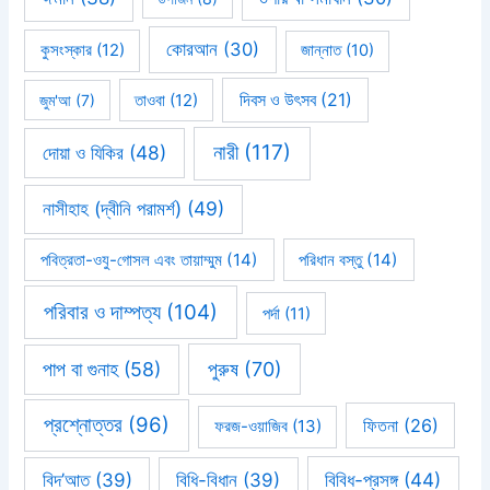
কোরআন
(30)
কুসংস্কার
(12)
জান্নাত
(10)
দিবস ও উৎসব
(21)
জুম'আ
(7)
তাওবা
(12)
নারী
(117)
দোয়া ও যিকির
(48)
নাসীহাহ (দ্বীনি পরামর্শ)
(49)
পবিত্রতা-ওযু-গোসল এবং তায়াম্মুম
(14)
পরিধান বস্তু
(14)
পরিবার ও দাম্পত্য
(104)
পর্দা
(11)
পাপ বা গুনাহ
(58)
পুরুষ
(70)
প্রশ্নোত্তর
(96)
ফিতনা
(26)
ফরজ-ওয়াজিব
(13)
বিবিধ-প্রসঙ্গ
(44)
বিদ’আত
(39)
বিধি-বিধান
(39)