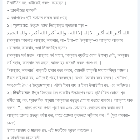
উসাইমিন রহ. এটাকেই গ্রহণ করেছেন।
• তাকবীরের শব্দাবলী
এ ব্যাপারেও দুটি মতামত লক্ষ্য করা গেছে
১। প্রথম মত:
উত্তম হচ্ছে নিম্নোক্ত শব্দগুলো পড়া –
الله أكبر الله أكبر ، لا إله إلا الله ، والله أكبر الله أكبر ، ولله الحمد
(আল্লাহু আকবার আল্লাহু আকবার, লা– ইলা–হা ইল্লাল্লা–হু আল্লাহু আকবার
ওয়াল্লাহু আকবার, ওয়া লিল্লাহিল হামদ)
(আল্লাহ সর্ব মহান, আল্লাহ সর্ব মহান, আল্লাহ ব্যতীত কোন উপাস্য নেই, আল্লাহ
সর্ব মহান, আল্লাহ সর্ব মহান, আল্লাহর জন্যই সকল প্রশংসা..)
“আল্লাহু আকবার” বাক্যটি দু’বার করে বলবে, যেমনটি হাম্বলী মাযহাবসিদ্ধ আমল।
ইবনে তাইমিয়া রহ. এটাকেই গ্রহণ করেছেন। অথবা তিনবার করে বলবে। মোটকথা,
সবগুলোই বৈধ ও উত্তমপন্থা। এটাই ইবন বায ও ইবন উসাইমিন রহ. এর অভিমত।
২। দ্বিতীয় মত:
ঈদুল ফিতরের দিন তাকবীর উচ্চারণের জন্য সুনির্ধারিত কোনো শব্দ
বর্ণিত নয়; বরং স্বাভাবিক পন্থায় আল্লাহর বড়ত্ব ঘোষণা করতে থাকবে। আল্লাহ পাক
বলেন- “… যাতে তোমরা গণনা পূরণ কর এবং তোমাদের হেদায়েত দান করার দরুণ
আল্লাহ তালার মহত্ত্ব বর্ণনা কর, যাতে তোমরা কৃতজ্ঞতা স্বীকার কর।” (সূরা বাকারা-
১৮৫)
ইমাম আহমদ ও মালেক রহ. এই মতটিকে গ্রহণ করেছেন।
• তাকবীরের নিয়মাবলী