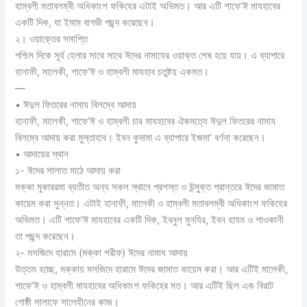
হাম্বলী মতাবলম্বী অধিকাংশ ফকিহের এটাই অভিমত। আর এটি শাফে‘ঈ মাযহাবের
একটি দিক, যা ইমাম বাগভী পছন্দ করেছেন।
২। ওয়াক্তের সমাপ্তি
পশ্চিম দিকে সূর্য হেলার সাথে সাথে ঈদের নামাযের ওয়াক্ত শেষ হয়ে যায়। এ ব্যাপারে
হানাফী, মালেকী, শাফে‘ঈ ও হাম্বলী মাযহাব চতুষ্টয় একমত।
—
• ঈদুল ফিতরের নামায বিলম্বে আদায়
হানাফী, মালেকী, শাফে‘ঈ ও হাম্বলী চার মাযহাবের ঐকমত্যে ঈদুল ফিতরের নামায
বিলম্বে আদায় করা মুস্তাহাব। ইবন কুদামা এ ব্যাপারে ইজমা‘ বর্ণনা করেছেন।
• আদায়ের স্থান
১- ঈদের সালাত মাঠে আদায় করা
মক্কা মুকাররমা ব্যতীত অন্য সকল স্থানে প্রশস্ত ও উন্মুক্ত প্রান্তরে ঈদের জামাত
কায়েম করা সুন্নত। এটাই হানাফী, মালেকী ও হাম্বলী মতাবলম্বী অধিকাংশ ফকিহের
অভিমত। এটি শাফে‘ঈ মাযহাবের একটি দিক, ইবনুল মুনযির, ইবন হাযম ও শাওকানী
তা পছন্দ করেছেন।
২- মসজিদে হারামে (মক্কা শরীফ) ঈদের নামায আদায়
উত্তম হচ্ছে, মক্কায় মসজিদে হারামে ঈদের জামাত কায়েম করা। আর এটিই মালেকী,
শাফে‘ঈ ও হাম্বলী মাযহাবের অধিকাংশ ফকিহের মত। আর এটিই ছিল এক বিরাট
গোষ্ঠী সালাফে সালেহীনের কাজ।