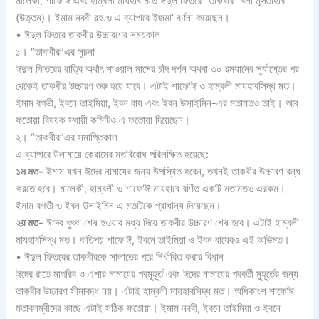
মালেকী, শাফে‘ঈ এবং হাম্বলী মাযহাব মতে ঈদুল ফিতরে “তাকবীর” বলা মুস্তাহাব
(উত্তম)। ইমাম নববী রহ.ও এ ব্যাপারে ইজমা‘ বর্ণনা করেছেন।
• ঈদুল ফিতরে তাকবীর উচ্চারণের সময়কাল
১। “তাকবীর”এর সূচনা
ঈদুল ফিতরের রাত্রি অর্থাৎ শাওয়াল মাসের চাঁদ দর্শন অথবা ৩০ রমযানের সূর্যাস্তের পর
থেকেই তাকবীর উচ্চারণ শুরু হয়ে যাবে। এটাই শাফে‘ঈ ও হাম্বলী মাযহাবসিদ্ধ মত।
ইমাম বগভী, ইবনে তাইমিয়া, ইবন বায এবং ইবন উসাইমিন-এর মতামতও তাই। আর
ফতোয়া বিষয়ক স্থায়ী কমিটিও এ ফতোয়া দিয়েছেন।
২। “তাকবীর”এর সমাপ্তিকাল
এ ব্যাপারে উলামায়ে কেরামের মতবিরোধ পরিলক্ষিত হয়েছে:
১ম মত-
ইমাম যখন ঈদের নামাযের জন্য উপস্থিত হবেন, তখনই তাকবীর উচ্চারণ বন্ধ
করতে হবে। মালেকী, হাম্বলী ও শাফে‘ঈ মাযহাবে বর্ণিত একটি মতামতও এরকম।
ইমাম বগভী ও ইবন উসাইমিন এ মতটিকে প্রাধান্য দিয়েছেন।
২য় মত-
ঈদের খুৎবা শেষ হওয়ার মধ্য দিয়ে তাকবীর উচ্চারণ শেষ হবে। এটাই হাম্বলী
মাযহাবসিদ্ধ মত। কতিপয় শাফে‘ঈ, ইবনে তাইমিয়া ও ইবন বাযেরও এই অভিমত।
• ঈদুল ফিতরের তাকবীরকে সালাতের পরে নির্ধারিত করার বিধান
ঈদের রাতে মাগরিব ও এশার নামাযের পরমুহূর্ত এবং ঈদের নামাযের পরবর্তী মুহূর্তের জন্য
তাকবীর উচ্চারণ সীমাবদ্ধ নয়। এটাই হাম্বলী মাযহাবসিদ্ধ মত। অধিকাংশ শাফে‘ঈ
মতাবলম্বীদের কাছে এটাই সঠিক ফতোয়া। ইমাম নববী, ইবনে তাইমিয়া ও ইবনে