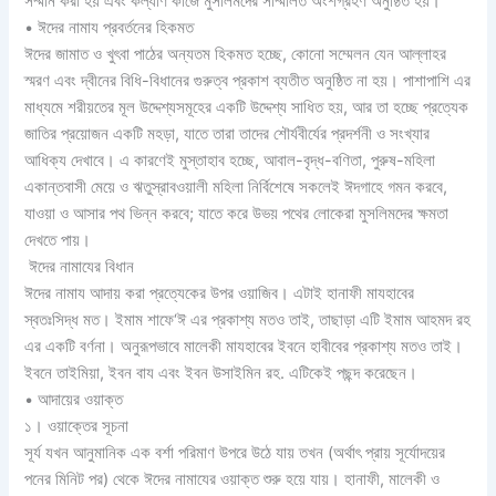
সম্মান করা হয় এবং কল্যাণ কাজে মুসলিমদের সম্মিলিত অংশগ্রহণ অনুষ্ঠিত হয়।
• ঈদের নামায প্রবর্তনের হিকমত
ঈদের জামাত ও খুৎবা পাঠের অন্যতম হিকমত হচ্ছে, কোনো সম্মেলন যেন আল্লাহর
স্মরণ এবং দ্বীনের বিধি-বিধানের গুরুত্ব প্রকাশ ব্যতীত অনুষ্ঠিত না হয়। পাশাপাশি এর
মাধ্যমে শরীয়তের মূল উদ্দেশ্যসমূহের একটি উদ্দেশ্য সাধিত হয়, আর তা হচ্ছে প্রত্যেক
জাতির প্রয়োজন একটি মহড়া, যাতে তারা তাদের শৌর্যবীর্যের প্রদর্শনী ও সংখ্যার
আধিক্য দেখাবে। এ কারণেই মুস্তাহাব হচ্ছে, আবাল-বৃদ্ধ-বণিতা, পুরুষ-মহিলা
একান্তবাসী মেয়ে ও ঋতুস্রাবওয়ালী মহিলা নির্বিশেষে সকলেই ঈদগাহে গমন করবে,
যাওয়া ও আসার পথ ভিন্ন করবে; যাতে করে উভয় পথের লোকেরা মুসলিমদের ক্ষমতা
দেখতে পায়।
ঈদের নামাযের বিধান
ঈদের নামায আদায় করা প্রত্যেকের উপর ওয়াজিব। এটাই হানাফী মাযহাবের
স্বতঃসিদ্ধ মত। ইমাম শাফে‘ঈ এর প্রকাশ্য মতও তাই, তাছাড়া এটি ইমাম আহমদ রহ
এর একটি বর্ণনা। অনুরূপভাবে মালেকী মাযহাবের ইবনে হাবীবের প্রকাশ্য মতও তাই।
ইবনে তাইমিয়া, ইবন বায এবং ইবন উসাইমিন রহ. এটিকেই পছন্দ করেছেন।
• আদায়ের ওয়াক্ত
১। ওয়াক্তের সূচনা
সূর্য যখন আনুমানিক এক বর্শা পরিমাণ উপরে উঠে যায় তখন (অর্থাৎ প্রায় সূর্যোদয়ের
পনের মিনিট পর) থেকে ঈদের নামাযের ওয়াক্ত শুরু হয়ে যায়। হানাফী, মালেকী ও