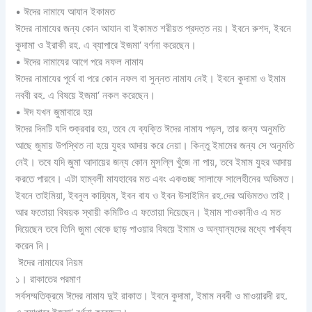
• ঈদের নামাযে আযান ইকামত
ঈদের নামাযের জন্য কোন আযান বা ইকামত শরীয়ত প্রদত্ত নয়। ইবনে রুশদ, ইবনে
কুদামা ও ইরাকী রহ. এ ব্যাপারে ইজমা‘ বর্ণনা করেছেন।
• ঈদের নামাযের আগে পরে নফল নামায
ঈদের নামাযের পূর্বে বা পরে কোন নফল বা সুন্নত নামায নেই। ইবনে কুদামা ও ইমাম
নববী রহ. এ বিষয়ে ইজমা‘ নকল করেছেন।
• ঈদ যখন জুমাবারে হয়
ঈদের দিনটি যদি শুক্রবার হয়, তবে যে ব্যক্তি ঈদের নামায পড়ল, তার জন্য অনুমতি
আছে জুমায় উপস্থিত না হয়ে যুহর আদায় করে নেয়া। কিন্তু ইমামের জন্য সে অনুমতি
নেই। তবে যদি জুমা আদায়ের জন্য কোন মুসল্লি খুঁজে না পায়, তবে ইমাম যুহর আদায়
করতে পারবে। এটা হাম্বলী মাযহাবের মত এবং একগুচ্ছ সালাফে সালেহীনের অভিমত।
ইবনে তাইমিয়া, ইবনুল কায়্যিম, ইবন বায ও ইবন উসাইমিন রহ.দের অভিমতও তাই।
আর ফতোয়া বিষয়ক স্থায়ী কমিটিও এ ফতোয়া দিয়েছেন। ইমাম শাওকানীও এ মত
দিয়েছেন তবে তিনি জুমা থেকে ছাড় পাওয়ার বিষয়ে ইমাম ও অন্যান্যদের মধ্যে পার্থক্য
করেন নি।
ঈদের নামাযের নিয়ম
১। রাকাতের পরমাণ
সর্বসম্মতিক্রমে ঈদের নামায দুই রাকাত। ইবনে কুদামা, ইমাম নববী ও মাওয়ারদী রহ.