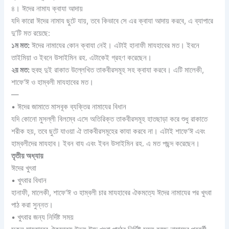
৪। ঈদের নামায ক্বাযা আদায়
যদি কারো ঈদের নামায ছুটে যায়, তবে কিভাবে সে এর ক্বাযা আদায় করবে, এ ব্যাপারে
দু’টি মত রয়েছে:
১ম মত:
ঈদের নামাযের কোন ক্বাযা নেই। এটাই হানাফী মাযহাবের মত। ইবনে
তাইমিয়া ও ইবনে উসাইমিন রহ. এটাকেই গ্রহণ করেছেন।
২য় মত:
হুবহু দুই রাকাত উল্লেখিত তাকবীরসমূহ সহ ক্বাযা করবে। এটি মালেকী,
শাফে‘ঈ ও হাম্বলী মাযহাবের মত।
—
• ঈদের জামাতে মাসবূক ব্যক্তির নামাযের বিধান
যদি কোনো মুসল্লী বিলম্বে এসে অতিরিক্ত তাকবীরসমূহ হাতছাড়া করে শুধু রাকাতে
শরীক হয়, তবে ছুটে যাওয়া ঐ তাকবীরসমূহের কাযা করবে না। এটাই শাফে‘ঈ এবং
হাম্বলীদের মাযহাব। ইবন বায এবং ইবন উসাইমিন রহ. এ মত পছন্দ করেছেন।
তৃতীয় অধ্যায়
ঈদের খুৎবা
• খুৎবার বিধান
হানাফী, মালেকী, শাফে‘ঈ ও হাম্বলী চার মাযহাবের ঐকমত্যে ঈদের নামাযের পর খুৎবা
পাঠ করা সুন্নত।
• খুৎবার জন্য নির্দিষ্ট সময়