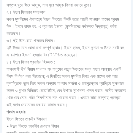
সপ্তাহ ঘুরে ফিরে আসুক, মাস ঘুরে আসুক কিংবা বৎসরে ঘুরে।
২। ঈদুল ফিতরের সময়কাল
সকল মুসলিমের ঐকমত্যে ঈদুল ফিতরের দিনটি হচ্ছে আরবী শাওয়াল মাসের প্রথম
দিন। ইবনে হাযম রহ. এ ব্যাপারে ইজমা‘ (মুসলিমদের সর্বসম্মত সিদ্ধান্ত) বর্ণনা
করেছেন।
৩। দুই ঈদে রোযা পালনের বিধান :
দুই ঈদের দিনে রোযা রাখা সম্পূর্ণ হারাম। ইবনে হাযম, ইবনে কুদামা ও ইমাম নববী রহ.
এ ব্যাপারে ইজমা‘ হওয়ার বিষয়টি নিশ্চিত করেছেন।
৪। ঈদুল ফিতর প্রবর্তনে হিকমত :
মাসব্যাপী দীর্ঘ সিয়াম সাধনার পর মানুষের আনন্দ উৎসবের জন্য মহান আল্লাহ একটি
দিবস নির্ধারণ করে দিয়েছেন; এ দিনটিতে সকল মুসলিম বিগত এক মাসের কষ্ট আর
ক্লান্তিকে ভুলে গিয়ে সকল অন্যায় অপরাধ মার্জনা ও মহাপুরস্কার প্রাপ্তির সুসংবাদে
আনন্দ ও কুশল বিনিময়ে মেতে উঠবে, বৈধ উপায়ে সুখোৎসব পালন করবে, আত্মীয় স্বজনের
খোজখবর নেবে, গরিব মিসকীনকে দান খয়রাত করবে। এভাবে তারা আল্লাহ প্রদত্ত
এই মহান নেয়ামতের শুকরিয়া আদায় করবে।
প্রথম অধ্যায়
ঈদুল ফিতরে তাকবীর উচ্চারণ
• ঈদুল ফিতরে তাকবীর দেওয়ার বিধান