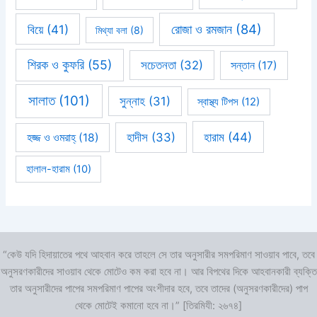
রোজা ও রমজান
(84)
বিয়ে
(41)
মিথ্যা বলা
(8)
শিরক ও কুফরি
(55)
সচেতনতা
(32)
সন্তান
(17)
সালাত
(101)
সুন্নাহ
(31)
স্বাস্থ্য টিপস
(12)
হারাম
(44)
হাদীস
(33)
হজ্জ ও ওমরাহ্‌
(18)
হালাল-হারাম
(10)
“কেউ যদি হিদায়াতের পথে আহবান করে তাহলে সে তার অনুসারীর সমপরিমাণ সাওয়াব পাবে, তবে
অনুসরণকারীদের সাওয়াব থেকে মোটেও কম করা হবে না। আর বিপথের দিকে আহবানকারী ব্যক্তি
তার অনুসারীদের পাপের সমপরিমাণ পাপের অংশীদার হবে, তবে তাদের (অনুসরণকারীদের) পাপ
থেকে মোটেই কমানো হবে না।” [তিরমিযী: ২৬৭৪]