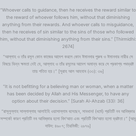
“Whoever calls to guidance, then he receives the reward similar to
the reward of whoever follows him, without that diminishing
anything from their rewards. And whoever calls to misguidance,
then he receives of sin similar to the sins of those who followed
him, without that diminishing anything from their sins.” [Thirmidhi:
2674]
“আল্লাহ ও তাঁর রসূল কোন কাজের আদেশ করলে কোন ঈমানদার পুরুষ ও ঈমানদার নারীর সে
বিষয়ে ভিন্ন ক্ষমতা নেই যে, আল্লাহ ও তাঁর রসূলের আদেশ অমান্য করে সে প্রকাশ্য পথভ্রষ্ট
তায় পতিত হয়।” [সূরাহ আল আহযাব (৩৩): ৩৬]
“It is not befitting for a believing man or woman, when a matter
has been decided by Allah and His Messenger, to have any
option about their decision.” [Surah Al-Ahzab (33): 36]
“রাসূলুল্লাহ সাল্লাল্লাহু আলাইহি ওয়াসাল্লাম বলেছেন, সাবধান! (ধর্মে) প্রতিটি নব আবিষ্কার
সম্পর্কে! কারণ প্রতিটি নব আবিষ্কার হলো বিদ‘আত এবং প্রতিটি বিদ‘আত হলো ভ্রষ্টতা।” [আবূ
দাউদ: ৪৬০৭; তিরমিজী: ২৬৭৬]