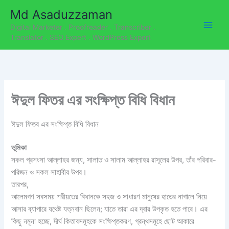
C
Skip
Md Asaduzzaman
a
to
t
Digital Marketer . Proofreader . Transcriber .
content
e
Translator . SEO Expert . WordPress Expert
g
o
r
i
e
ঈদুল ফিতর এর সংক্ষিপ্ত বিধি বিধান
s
ঈদুল ফিতর এর সংক্ষিপ্ত বিধি বিধান
ভূমিকা
সকল প্রশংসা আল্লাহর জন্য, সালাত ও সালাম আল্লাহর রাসূলের উপর, তাঁর পরিবার-
পরিজন ও সকল সাহাবীর উপর।
তারপর,
আলেমগণ সবসময় শরীয়তের বিধানকে সহজ ও সাধারণ মানুষের হাতের নাগালে নিয়ে
আসার ব্যাপারে যথেষ্ট যত্নবান ছিলেন; যাতে তারা এর দ্বার উপকৃত হতে পারে। এর
কিছু নমূনা হচ্ছে, দীর্ঘ কিতাবসমূহকে সংক্ষিপ্তকরণ, গ্রন্থসমূহে ছোট আকারে