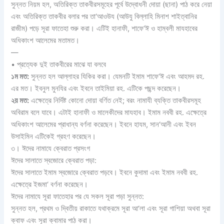
সুন্নত নিয়ম হল, অতিরিক্ত তাকবীরসমূহের পূর্বে উদ্বোধনী দোয়া (ছানা) পাঠ করে নেয়া
এবং অতিরিক্ত তাকবীর বলার পর তা‘আওউয (আউযু বিল্লাহি মিনাশ শাইত্বানির
রাজীম) পড়ে সূরা ফাতেহা শুরু করা। এটিই হানাফী, শাফে‘ঈ ও হাম্বলী মাযহাবের
অধিকাংশ আলেমের মতামত।
—
• প্রত্যেক দুই তাকবীরের মাঝে যা বলবে
১ম মত:
সুন্নত হল আল্লাহর যিকির করা। যেমনটি ইমাম শাফে‘ঈ এবং আহমদ রহ.
এর মত। ইবনুল মুনযির এবং ইবনে তাইমিয়া রহ. এটিকে পছন্দ করেছেন।
২য় মত:
এক্ষেত্রে নির্দিষ্ট কোনো দোয়া বর্ণিত নেই; বরং নামাযী ব্যক্তি তাকবীরসমূহ
অবিরাম বলে যাবে। এটাই হানাফী ও মালেকীদের মাযহাব। ইমাম নববী রহ. এক্ষেত্রে
অধিকাংশ আলেমের প্রাধান্য বর্ণনা করেছেন। ইবনে হাযম, সান‘আনী এবং ইবন
উসাইমিন এটিকেই গ্রহণ করেছেন।
৩। ঈদের নামাযে ক্বেরাত প্রসংগ
ঈদের সালাতে স্বজোরে ক্বেরাত পড়া:
ঈদের সালাতে ইমাম স্বজোরে ক্বেরাত পড়বে। ইবনে কুদামা এবং ইমাম নববী রহ.
এক্ষেত্রে ইজমা‘ বর্ণনা করেছেন।
ঈদের নামাযে সূরা ফাতেহার পর যে সকল সূরা পড়া সুন্নত:
সুন্নত হল, প্রথম ও দ্বিতীয় রাকাতে যথাক্রমে সূরা আ‘লা এবং সূরা গাশিয়া অথবা সূরা
ক্বাফ এবং সূরা ক্বামার পাঠ করা।