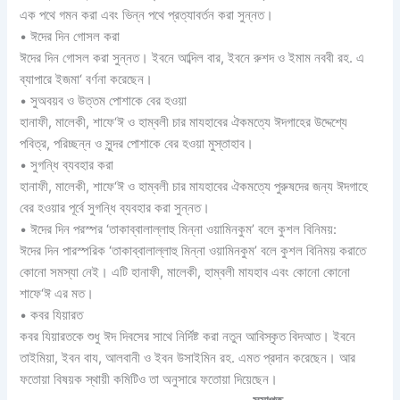
এক পথে গমন করা এবং ভিন্ন পথে প্রত্যাবর্তন করা সুন্নত।
• ঈদের দিন গোসল করা
ঈদের দিন গোসল করা সুন্নত। ইবনে আব্দিল বার, ইবনে রুশদ ও ইমাম নববী রহ. এ
ব্যাপারে ইজমা‘ বর্ণনা করেছেন।
• সুঅবয়ব ও উত্তম পোশাকে বের হওয়া
হানাফী, মালেকী, শাফে‘ঈ ও হাম্বলী চার মাযহাবের ঐকমত্যে ঈদগাহের উদ্দেশ্যে
পবিত্র, পরিচ্ছন্ন ও সুন্দর পোশাকে বের হওয়া মুস্তাহাব।
• সুগন্ধি ব্যবহার করা
হানাফী, মালেকী, শাফে‘ঈ ও হাম্বলী চার মাযহাবের ঐকমত্যে পুরুষদের জন্য ঈদগাহে
বের হওয়ার পূর্বে সুগন্ধি ব্যবহার করা সুন্নত।
• ঈদের দিন পরস্পর ‘তাকাব্বালাল্লাহু মিন্না ওয়ামিনকুম’ বলে কুশল বিনিময়:
ঈদের দিন পারস্পরিক ‘তাকাব্বালাল্লাহু মিন্না ওয়ামিনকুম’ বলে কুশল বিনিময় করাতে
কোনো সমস্যা নেই। এটি হানাফী, মালেকী, হাম্বলী মাযহাব এবং কোনো কোনো
শাফে‘ঈ এর মত।
• কবর যিয়ারত
কবর যিয়ারতকে শুধু ঈদ দিবসের সাথে নির্দিষ্ট করা নতুন আবিস্কৃত বিদআত। ইবনে
তাইমিয়া, ইবন বায, আলবানী ও ইবন উসাইমিন রহ. এমত প্রদান করেছেন। আর
ফতোয়া বিষয়ক স্থায়ী কমিটিও তা অনুসারে ফতোয়া দিয়েছেন।