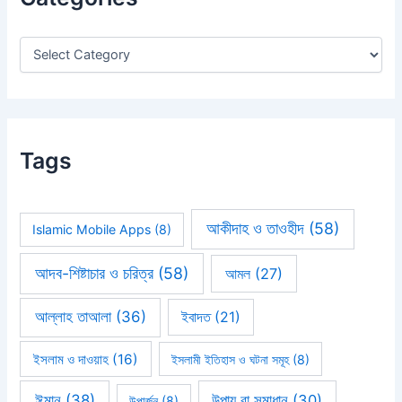
o
r
:
Tags
আকীদাহ ও তাওহীদ
(58)
Islamic Mobile Apps
(8)
আদব-শিষ্টাচার ও চরিত্র
(58)
আমল
(27)
আল্লাহ তাআলা
(36)
ইবাদত
(21)
ইসলাম ও দাওয়াহ
(16)
ইসলামী ইতিহাস ও ঘটনা সমূহ
(8)
ঈমান
(38)
উপায় বা সমাধান
(30)
উপার্জন
(8)